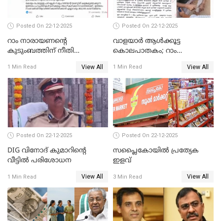
Posted On 22-12-2025
Posted On 22-12-2025
റാം നാരായണന്റെ
വാളയാർ ആൾക്കൂട്ട
കുടുംബത്തിന് നീതി
കൊലപാതകം; റാം
ഉറപ്പാക്കും; പിണറായി
നാരായണൻ നേരിട്ടത് ക്രൂര
View All
View All
1 Min Read
1 Min Read
വിജയന്‍
പീഡനം
Posted On 22-12-2025
Posted On 22-12-2025
DIG വിനോദ് കുമാറിന്റെ
സപ്ലൈകോയിൽ പ്രത്യേക
വീട്ടില്‍ പരിശോധന
ഇളവ്
View All
View All
1 Min Read
3 Min Read