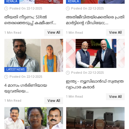
KERALA
KERALA
Posted On 22-12-2025
Posted On 22-12-2025
തീയതി നീട്ടണം; SIRൽ
അതിജീവിതയ്‌ക്കെതിരെ പ്രതി
തെരഞ്ഞെടുപ്പ് കമ്മീഷന്
മാർട്ടിന്റെ വീഡിയോ;
കത്തയച്ച് കേരളം
പ്രചരിപ്പിച്ച മൂന്നുപേർ
View All
View All
1 Min Read
1 Min Read
അറസ്റ്റിൽ; നൂറോളം
സൈറ്റുകളിൽ നിന്നും
വിഡിയോ നീക്കം ചെയ്യാനും
പൊലീസ്
LATEST NEWS
Posted On 22-12-2025
Posted On 22-12-2025
ഇന്ത്യ - ന്യൂസിലാൻഡ് സ്വതന്ത്ര
4 മാസം ഗർഭിണിയായ
വ്യാപാര കരാർ
യുവതിയെ
View All
വെട്ടിക്കൊലപ്പെടുത്തി
1 Min Read
View All
1 Min Read
പിതാവും സഹോദരനും;
ദുരഭിമാനക്കൊലയിൽ
നടുങ്ങി കർണാടക