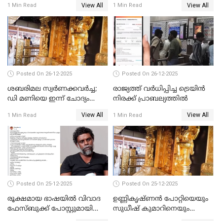
View All
View All
1 Min Read
1 Min Read
പോറ്റിയും ഒപ്പമുള്ള AI ചിത്രം
പങ്കുവെച്ചു
Posted On 26-12-2025
Posted On 26-12-2025
ശബരിമല സ്വര്‍ണക്കവര്‍ച്ച;
രാജ്യത്ത് വര്‍ധിപ്പിച്ച ട്രെയിന്‍
ഡി മണിയെ ഇന്ന് ചോദ്യം
നിരക്ക് പ്രാബല്യത്തില്‍
ചെയ്യും
View All
View All
1 Min Read
1 Min Read
Posted On 25-12-2025
Posted On 25-12-2025
രൂക്ഷമായ ഭാഷയിൽ വിവാദ
ഉണ്ണികൃഷ്ണന്‍ പോറ്റിയെയും
ഫേസ്ബുക്ക് പോസ്റ്റുമായി
സുധീഷ് കുമാറിനെയും
നടൻ വിനായകൻ
വീണ്ടും ചോദ്യം ചെയ്ത് SIT