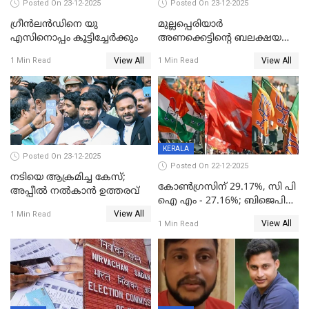
Posted On 23-12-2025
Posted On 23-12-2025
ഗ്രീന്‍ലന്‍ഡിനെ യു
മുല്ലപ്പെരിയാര്‍
എസിനൊപ്പം കൂട്ടിച്ചേര്‍ക്കും
അണക്കെട്ടിന്റെ ബലക്ഷയ
നിര്‍ണയം; പരിശോധന ഇന്ന്
View All
View All
1 Min Read
1 Min Read
തുടങ്ങും
KERALA
Posted On 23-12-2025
Posted On 22-12-2025
നടിയെ ആക്രമിച്ച കേസ്;
കോൺഗ്രസിന് 29.17%, സി പി
അപ്പീൽ നൽകാൻ ഉത്തരവ്
ഐ എം - 27.16%; ബിജെപി
View All
20% കടന്നത്
1 Min Read
View All
1 Min Read
തിരുവനന്തപുരത്ത് മാത്രം,
തദ്ദേശത്തിലെ യഥാർത്ഥ
കണക്ക് പുറത്ത്