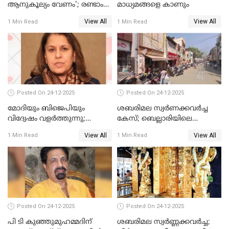
ആനുകൂല്യം വേണം'; രണ്ടാം
മാധ്യമങ്ങളെ കാണും
പ്രതി മാര്‍ട്ടിന്‍
View All
View All
1 Min Read
1 Min Read
ഹൈക്കോടതിയില്‍
Posted On 24-12-2025
Posted On 24-12-2025
മോദിയും ബിജെപിയും
ശബരിമല സ്വര്‍ണക്കവര്‍ച്ച
വിദ്വേഷം വളർത്തുന്നു;
കേസ്; ബെല്ലാരിയിലെ
പ്രതിഷേധവിമായി
ജ്വല്ലറിയില്‍ പരിശോധന
View All
View All
1 Min Read
1 Min Read
കോൺഗ്രസ്
Posted On 24-12-2025
Posted On 24-12-2025
പി ടി കുഞ്ഞുമുഹമ്മദിന്
ശബരിമല സ്വര്‍ണ്ണക്കവര്‍ച്ച;