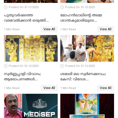
Posted On 31-12-2025
Posted On 31-12-2025
പുതുവര്‍ഷത്തെ
മോഹന്‍ലാലിന്റെ അമ്മ
വരവേല്‍ക്കാന്‍ ഒരുങ്ങി
ശാന്തകുമാരിയുടെ
ലോകം
സംസ്‌കാരം ഇന്ന്
View All
View All
1 Min Read
1 Min Read
Posted On 31-12-2025
Posted On 31-12-2025
സ്വർണ്ണപ്പാളി വിവാദം;
ശബരി മല സ്വർണക്കവച
ആരോപണങ്ങൾ
കേസ്: വിദേശ
അവസാനിക്കുന്നില്ല
വ്യവസായിയുടെ ആരോപണം
View All
View All
1 Min Read
1 Min Read
നിഷേധിച്ച് ഡി മണി