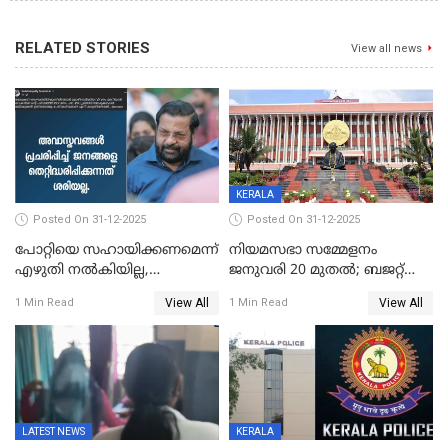
RELATED STORIES
View all news
KERALA
Posted On 31-12-2025
Posted On 31-12-2025
പോറ്റിയെ സഹായിക്കണമെന്ന്
നിയമസഭാ സമ്മേളനം
എഴുതി നൽകിയില്ല,
ജനുവരി 20 മുതല്‍; ബജറ്റ്
ജനങ്ങളെ
അവതരണം അവസാനവാരം;
View All
View All
1 Min Read
1 Min Read
തെറ്റിദ്ധരിപ്പിക്കരുത്,
മന്ത്രിസഭാ
സാങ്കൽപ്പിക കഥകൾ
യോഗതീരുമാനങ്ങൾ
പ്രചരിപ്പിക്കുന്നുവെന്നും
കടകംപള്ളി സുരേന്ദ്രൻ
LATEST NEWS
KERALA