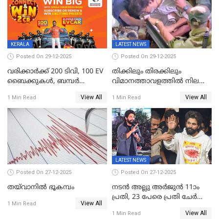
ജനങ്ങൾക്ക് മികച്ച
അഭിപ്രായം, എല്‍ഡിഎഫ്
അധികാരം നിലനിര്‍ത്തും,
ലോക്സഭ
തെരഞ്ഞെടുപ്പിനേക്കാൾ 17
KERALA
LATEST NEWS
ലക്ഷം വോട്ട് ലഭിച്ചു
Posted On 29-12-2025
Posted On 29-12-2025
വരിക്കാർക്ക് 200 ടിവി, 100 EV
തിക്കിലും തിരക്കിലും
ബൈക്കുകൾ, ബമ്പർ
വിമാനത്താവളത്തില്‍ നിലത്ത്
സമ്മാനമായി EV കാർ
വീണ് വിജയ്
View All
View All
1 Min Read
1 Min Read
ഉൾപ്പെടെ 2 കോടി രൂപയുടെ
സമ്മാനങ്ങളുമായി
കേരളവിഷൻ ബ്രോഡ്ബാൻഡ്
കണക്ട്&വിൻ
LATEST NEWS
Posted On 27-12-2025
Posted On 27-12-2025
തയ്‌വാനിൽ ഭൂകമ്പം
നടൻ അല്ലു അർജുൻ 11ാം
പ്രതി, 23 പേരെ പ്രതി ചേർത്ത്
View All
1 Min Read
കുറ്റപത്രം സമർപ്പിച്ചു
View All
1 Min Read