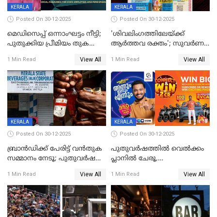
KERALA
KERALA
Posted On 30-12-2025
Posted On 30-12-2025
മെഡിസെപ്പ് ഒന്നാംഘട്ടം നീട്ടി;
'ശിവലിംഗത്തിലേയ്ക്ക്
പുതുക്കിയ പ്രീമിയം തുക
ആര്‍ത്തവ രക്തം'; സുവര്‍ണ
ഈടാക്കുക ജനുവരി 31
കേരളം ലോട്ടറിയിലെ
View All
View All
1 Min Read
1 Min Read
മുതൽ
ചിത്രത്തിനെതിരെ ഹിന്ദു
ഐക്യവേദി പരാതി നൽകി
KERALA
KERALA
Posted On 30-12-2025
Posted On 30-12-2025
ബ്രാൻഡിക്ക് പേരിട്ട് വൻതുക
പുതുവർഷത്തിൽ വെൽക്കം
സമ്മാനം നേടൂ; പുതുവർഷ
പ്ലാനിൽ ചേരൂ,
ഓഫറുമായി ബെവ്‌കോ
350എംപിപിഎസ് വേഗതയിൽ
View All
View All
1 Min Read
1 Min Read
ഇന്റർനെറ്റും ഒപ്പം കീയുടെ
മെഗാ പ്ലാൻ സൗജന്യം; ഒപ്പം
വരിക്കാർക്ക് 200 ടിവി, 100 EV
ബൈക്കുകൾ, ബമ്പർ
സമ്മാനമായി EV കാർ