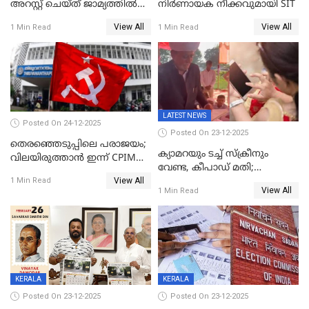
അറസ്റ്റ് ചെയ്ത് ജാമ്യത്തില്‍
നിർണായക നീക്കവുമായി SIT
വിട്ടു
View All
View All
1 Min Read
1 Min Read
LATEST NEWS
Posted On 24-12-2025
Posted On 23-12-2025
തെരഞ്ഞെടുപ്പിലെ പരാജയം;
ക്യാമറയും ടച്ച് സ്ക്രീനും
വിലയിരുത്താന്‍ ഇന്ന് CPIM
വേണ്ട, കീപാഡ് മതി;
യോഗം
View All
സ്ത്രീകൾക്ക് സ്മാർട്ട് ഫോൺ
1 Min Read
View All
1 Min Read
വിലക്കി രാജ്യത്തെ ഒരു
പഞ്ചായത്ത്
KERALA
KERALA
Posted On 23-12-2025
Posted On 23-12-2025