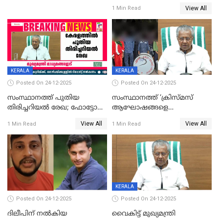
ഹാജരാവാൻ ഉത്തരവ്
View All
1 Min Read
KERALA
KERALA
Posted On 24-12-2025
Posted On 24-12-2025
സംസ്ഥാനത്ത് പുതിയ
സംസ്ഥാനത്ത് ‘ക്രിസ്മസ്
തിരിച്ചറിയല്‍ രേഖ; ഫോട്ടോ
ആഘോഷങ്ങളെ
പതിപ്പിച്ച നേറ്റിവിറ്റി കാര്‍ഡ്
കടന്നാക്രമിയ്ക്കുന്നു; എല്ലാ
View All
View All
1 Min Read
1 Min Read
നല്‍കുമെന്ന് മുഖ്യമന്ത്രി; SIR
ആക്രമണങ്ങൾക്കും പിന്നിലും
ഹെല്‍പ് ഡസ്‌കുകള്‍
സംഘപരിവാർ’; മുഖ്യമന്ത്രി
ആരംഭിക്കാന്‍ മന്ത്രിസഭാ
യോഗ തീരുമാനം
KERALA
Posted On 24-12-2025
Posted On 24-12-2025
ദിലീപിന് നല്‍കിയ
വൈകിട്ട് മുഖ്യമന്ത്രി