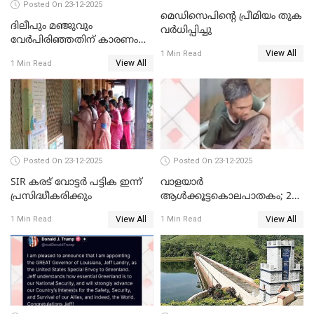
Posted On 23-12-2025
മെഡിസെപിന്റെ പ്രീമിയം തുക
ദിലീപും മഞ്ജുവും
വർധിപ്പിച്ചു
വേർപിരിഞ്ഞതിന് കാരണം
View All
ദിലീപ് മഞ്ജുവിന് നൽകിയ ആ
1 Min Read
View All
1 Min Read
പഴയ മൊബൈലിൽ നിന്ന്
കണ്ടെത്തിയ ചാറ്റിൽ
നിന്നാണ്; എട്ടാം പ്രതിക്ക്
മോട്ടീവ് ഉണ്ടായിരുന്നെന്നും
അഡ്വ. ടി.ബി മിനി
Posted On 23-12-2025
Posted On 23-12-2025
SIR കരട് വോട്ടര്‍ പട്ടിക ഇന്ന്
വാളയാർ
പ്രസിദ്ധീകരിക്കും
ആൾക്കൂട്ടകൊലപാതകം; 2
പേർ കൂടി കസ്റ്റഡിയിൽ
View All
View All
1 Min Read
1 Min Read