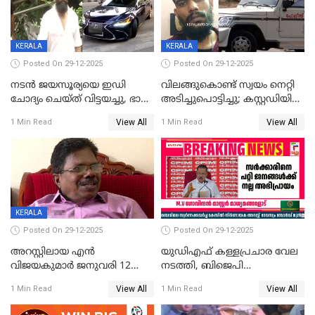
CPIഎക്സിക്യൂട്ടീവിൽ
വിമർശനം
KERALA
KERALA
Posted On 29-12-2025
Posted On 29-12-2025
നടൻ ജയസൂര്യയെ ഇഡി
വിലങ്ങുകൊണ്ട് സ്വയം നെറ്റി
ചോദ്യം ചെയ്ത് വിട്ടയച്ചു, ഭാര്യ
അടിച്ചുപൊട്ടിച്ചു; കസ്റ്റഡിയിൽ
സരിതയുടെയും
എടുക്കുന്നതിനിടെ
View All
View All
1 Min Read
1 Min Read
മൊഴിയെടുത്തു
വധശ്രമക്കേസ് പ്രതി
വിലങ്ങുമായി രക്ഷപ്പെട്ടു;
വ്യാപക തെരച്ചിൽ
KERALA
Posted On 29-12-2025
Posted On 29-12-2025
അറസ്റ്റിലായ എൻ
യുഡിഎഫ് കള്ളപ്രചാര വേല
വിജയകുമാർ ജനുവരി 12
നടത്തി, ബിജെപി
വരെ റിമാൻഡിൽ;
ഹിന്ദുവർഗീയത പ്രചരിപ്പിച്ചു,
View All
View All
1 Min Read
1 Min Read
ജാമ്യാപേക്ഷ ഈ മാസം 31ന്
ശബരിമല അത്ര
പരിഗണിക്കും
തിരിച്ചടിയായില്ല,സർക്കാരിനെക്കുറ