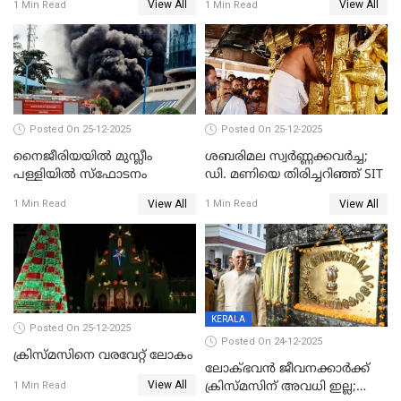
View All
View All
1 Min Read
1 Min Read
കേസെടുത്തു
Posted On 25-12-2025
Posted On 25-12-2025
നൈജീരിയയിൽ മുസ്ലീം
ശബരിമല സ്വര്‍ണ്ണക്കവര്‍ച്ച;
പള്ളിയില്‍ സ്‌ഫോടനം
ഡി. മണിയെ തിരിച്ചറിഞ്ഞ് SIT
View All
View All
1 Min Read
1 Min Read
KERALA
Posted On 25-12-2025
Posted On 24-12-2025
ക്രിസ്മസിനെ വരവേറ്റ് ലോകം
ലോക്ഭവൻ ജീവനക്കാർക്ക്
View All
ക്രിസ്മസിന് അവധി ഇല്ല;
1 Min Read