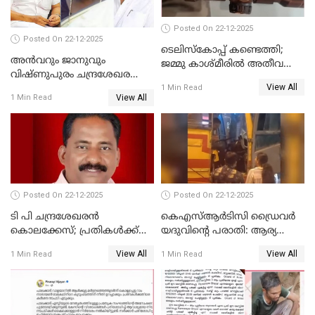
Posted On 22-12-2025
Posted On 22-12-2025
ടെലിസ്‌കോപ്പ് കണ്ടെത്തി;
അൻവറും ജാനുവും
ജമ്മു കാശ്മീരില്‍ അതീവ
വിഷ്ണുപുരം ചന്ദ്രശേഖരന്റെ
ജാഗ്രത നിര്‍ദ്ദേശം
View All
പാർട്ടിയും UDF
1 Min Read
View All
1 Min Read
അസോസിയേറ്റ് അംഗങ്ങൾ;
അസോസിയേറ്റ്
അംഗമാകാനില്ലെന്നും
UDFലേക്കില്ലെന്നും
വിഷ്ണുപുരം ചന്ദ്രശേഖരൻ
Posted On 22-12-2025
Posted On 22-12-2025
ടി പി ചന്ദ്രശേഖരന്‍
കെഎസ്ആർടിസി ഡ്രൈവർ
കൊലക്കേസ്; പ്രതികള്‍ക്ക്
യദുവിന്റെ പരാതി: ആര്യ
വീണ്ടും പരോള്‍
രാജേന്ദ്രനും സച്ചിൻ ദേവിനും
View All
View All
1 Min Read
1 Min Read
കോടതി നോട്ടീസ്