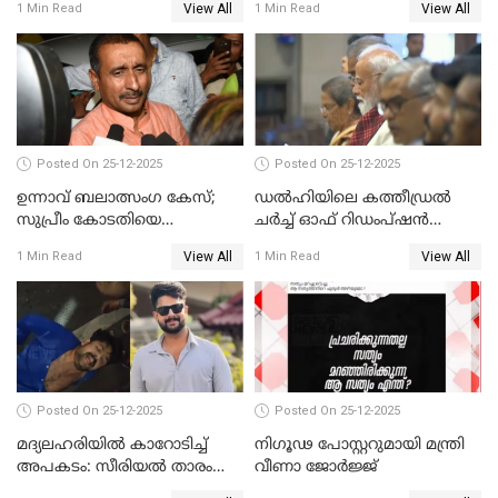
View All
View All
1 Min Read
1 Min Read
Posted On 25-12-2025
Posted On 25-12-2025
ഉന്നാവ് ബലാത്സംഗ കേസ്;
ഡൽഹിയിലെ കത്തീഡ്രൽ
സുപ്രീം കോടതിയെ
ചർച്ച് ഓഫ് റിഡംപ്ഷൻ
സമീപിക്കാനൊരുങ്ങി
സന്ദർശിച്ച് പ്രധാനമന്ത്രി
View All
View All
1 Min Read
1 Min Read
അതിജീവിത
Posted On 25-12-2025
Posted On 25-12-2025
മദ്യലഹരിയിൽ കാറോടിച്ച്
നിഗൂഢ പോസ്റ്ററുമായി മന്ത്രി
അപകടം: സീരിയൽ താരം
വീണാ ജോർജ്ജ്
സിദ്ധാർത്ഥ് പ്രഭുവിനെതിരെ