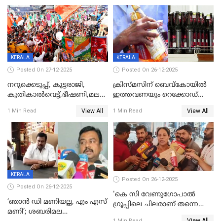
KERALA
KERALA
Posted On 27-12-2025
Posted On 26-12-2025
നറുക്കെടുപ്പ്, കൂട്ടരാജി,
ക്രിസ്മസിന് ബെവ്‌കോയിൽ
കുതികാൽവെട്ട്,ഭീഷണി,മലബാറിലാകട്ടെ
ഇത്തവണയും റെക്കോഡ്
ട്വിസ്റ്റോട് ട്വിസ്റ്റും; അടിമുടി
വിൽപ്പന;കഴിഞ്ഞവർഷത്തേക്ക
View All
View All
1 Min Read
1 Min Read
നാടകീയമായി പഞ്ചായത്ത്
53 കോടി രൂപയുടെ അധിക
പ്രസിഡന്‍റ് തെരഞ്ഞെടുപ്പ്
വിൽപ്പന; മലയാളി കുടിച്ചു
തീർത്തത് 333 കോടിയുടെ
മദ്യം
KERALA
Posted On 26-12-2025
Posted On 26-12-2025
'കെ സി വേണുഗോപാല്‍
‘ഞാൻ ഡി മണിയല്ല, എം എസ്
ഗ്രൂപ്പിലെ ചിലരാണ് തന്നെ
മണി’; ശബരിമല
തഴഞ്ഞത്'; ലാലി ജെയിംസ്
View All
1 Min Read