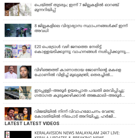
പെയ്ത്ത് തുടരും; ഇന്ന് 7 ജില്ലകളില്‍ ഓറഞ്ച്
മുന്നറിയിപ്പ്
8 ജില്ലകളിലെ വിദ്യാഭ്യാസ സ്ഥാപനങ്ങള്‍ക്ക് ഇന്ന്
അവധി
E20 പെട്രോൾ വഴി ജനത്തെ നേരിട്ട്
കൊള്ളയടിക്കുന്നു; വാഹനങ്ങൾ നശിപ്പിക്കുന്നു,
ജീവിതങ്ങൾ നശിപ്പിക്കുന്നുവെന്നും രാഹുൽ ഗാന്ധി
KERALA
വിഴിഞ്ഞത്ത് കാണാതായ ജോണിന്റെ മകളെ
ഫോണിൽ വിളിച്ച് മുഖ്യമന്ത്രി, തെരച്ചിൽ
ഊർജിതമാക്കുമെന്ന് ഉറപ്പ് നൽകി; മന്ത്രി സിപി
KERALA
ജോൺ അഞ്ചുതെങ്ങിൽ; കടലിൽ
പോകുന്നവരെയും ഉൾപ്പെടുത്തി നാളെ ഊർജിത
ഇടപ്പള്ളി–അരൂർ ഉയരപ്പാത പദ്ധതി മരവിപ്പിച്ചു;
തെരച്ചിൽ
ഗതാഗത കുരുക്കഴിക്കാൻ അങ്കമാലി–അരൂർ
ബൈപാസ് പദ്ധതി വേഗത്തിലാക്കുമെന്ന് ഗഡ്കരി
LATEST NEWS
വിജയ്‌യിൽ നിന്ന് വിവാഹമോചനം വേണ്ട;
കോടതിയിൽ നിലപാട് അറിയിച്ചു, ഹർജി
പിൻവലിക്കുന്നെന്ന് സംഗീത
LATEST LATEST VIDEOS
KERALAVISION NEWS MALAYALAM 24X7 LIVE: