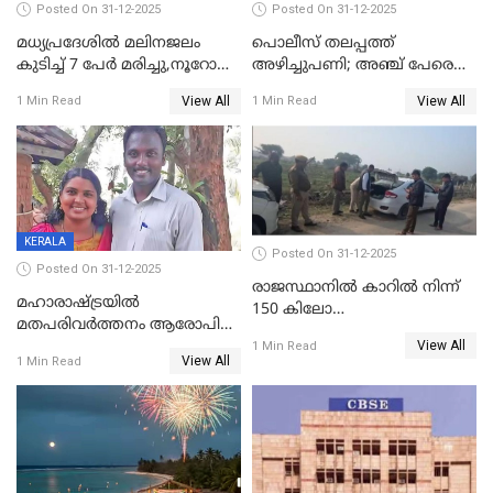
Posted On 31-12-2025
Posted On 31-12-2025
മധ്യപ്രദേശിൽ മലിനജലം
പൊലീസ് തലപ്പത്ത്
കുടിച്ച് 7 പേർ മരിച്ചു,നൂറോളം
അഴിച്ചുപണി; അഞ്ച് പേരെ
പേർ ഗുരുതരാവസ്ഥയിൽ
ഐജി റാങ്കിലേക്ക്
View All
View All
1 Min Read
1 Min Read
ഉയർത്തി,അജിതാ ബീഗം
ക്രൈംബ്രാഞ്ച് ഐജി,
എസ്.ശ്യാംസുന്ദർ
ഇന്റലിജൻസ് ഐജി
KERALA
Posted On 31-12-2025
Posted On 31-12-2025
രാജസ്ഥാനിൽ കാറിൽ നിന്ന്
മഹാരാഷ്ട്രയിൽ
150 കിലോ
മതപരിവർത്തനം ആരോപിച്ചു
സ്ഫോടകവസ്തുക്കൾ
View All
അറസ്റ്റിലായ മലയാളി
1 Min Read
പിടികൂടി
View All
1 Min Read
വൈദികനും ഭാര്യയ്ക്കും
ഉൾപ്പെടെ 11പേർക്കും ജാമ്യം