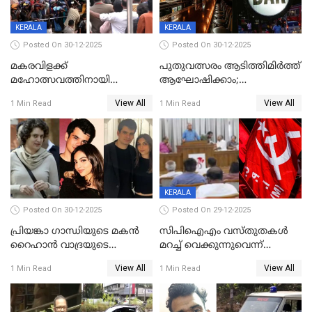
ഉൾപ്പെടെ 2 കോടി രൂപയുടെ
സമ്മാനപദ്ധതിയും
KERALA
KERALA
Posted On 30-12-2025
Posted On 30-12-2025
മകരവിളക്ക്
പുതുവത്സരം ആടിത്തിമിർത്ത്
മഹോത്സവത്തിനായി
ആഘോഷിക്കാം;
ശബരിമല നട തുറന്നു;
ബാറുകള്‍ക്ക് 12 മണി വരെ
View All
View All
1 Min Read
1 Min Read
സന്നിധാനത്ത് വൻ
പ്രവര്‍ത്തനാനുമതി
ഭക്തജനത്തിരക്ക്
KERALA
Posted On 30-12-2025
Posted On 29-12-2025
പ്രിയങ്കാ ​ഗാന്ധിയുടെ മകൻ
സിപിഐഎം വസ്തുതകൾ
റൈഹാൻ വാദ്രയുടെ
മറച്ച് വെക്കുന്നുവെന്ന്
വിവാഹനിശ്ചയം
സിപിഐ, 'പത്മകുമാറിനെ
View All
View All
1 Min Read
1 Min Read
കഴിഞ്ഞതായി റിപ്പോർട്ട്
സംരക്ഷിച്ചത്
തിരിച്ചടിച്ചു',വെള്ളാപ്പള്ളിയെ
ന്യായീകരിക്കുന്നതിലും