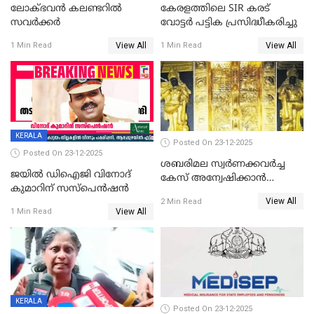
ലോക്ഭവൻ കലണ്ടറിൽ
കേരളത്തിലെ SIR കരട്
സവർക്കർ
വോട്ടര്‍ പട്ടിക പ്രസിദ്ധീകരിച്ചു
View All
View All
1 Min Read
1 Min Read
KERALA
Posted On 23-12-2025
Posted On 23-12-2025
ശബരിമല സ്വര്‍ണക്കവര്‍ച്ച
ജയിൽ ഡിഐജി വിനോദ്
കേസ് അന്വേഷിക്കാന്‍
കുമാറിന് സസ്പെൻഷൻ
തയ്യാറെന്ന് CBI
View All
2 Min Read
View All
1 Min Read
KERALA
Posted On 23-12-2025