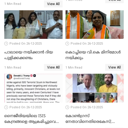
സ്വർണക്കവർച്ചയുമായി ഒരു
View All
1 Min Read
ബന്ധവും ഇല്ലെന്ന് എസ്ഐടി
ചോദ്യം ചെയ്ത ദിണ്ടിഗലിലെ
വ്യവസായി
Posted On 26-12-2025
Posted On 26-12-2025
പാലായെ നയിക്കാന്‍ ദിയ
കൊച്ചിയെ വി.കെ മിനിമോള്‍
പുളിക്കക്കണ്ടം
നയിക്കും
View All
View All
1 Min Read
1 Min Read
Posted On 26-12-2025
Posted On 26-12-2025
നൈജീരിയയിലെ ISIS
കോണ്‍ഗ്രസ്
കേന്ദ്രങ്ങളെ ആക്രമിച്ചുവെന്ന്
നേതാവിനെതിരെകേസ്;
ട്രംപ്
മുഖ്യമന്ത്രിയും ഉണ്ണികൃഷ്ണന്‍