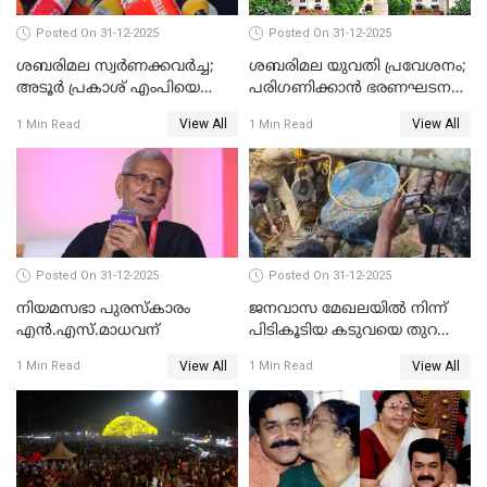
Posted On 31-12-2025
Posted On 31-12-2025
ശബരിമല സ്വര്‍ണക്കവര്‍ച്ച;
ശബരിമല യുവതി പ്രവേശനം;
അടൂര്‍ പ്രകാശ് എംപിയെ
പരിഗണിക്കാന്‍ ഭരണഘടന
ചോദ്യം ചെയ്യാൻ SIT
ബെഞ്ച്
View All
View All
1 Min Read
1 Min Read
Posted On 31-12-2025
Posted On 31-12-2025
നിയമസഭാ പുരസ്‌കാരം
ജനവാസ മേഖലയിൽ നിന്ന്
എൻ.എസ്.മാധവന്
പിടികൂടിയ കടുവയെ തുറന്നു
വിട്ടു
View All
View All
1 Min Read
1 Min Read