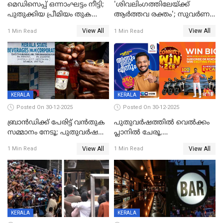
മെഡിസെപ്പ് ഒന്നാംഘട്ടം നീട്ടി;
'ശിവലിംഗത്തിലേയ്ക്ക്
പുതുക്കിയ പ്രീമിയം തുക
ആര്‍ത്തവ രക്തം'; സുവര്‍ണ
ഈടാക്കുക ജനുവരി 31
കേരളം ലോട്ടറിയിലെ
View All
View All
1 Min Read
1 Min Read
മുതൽ
ചിത്രത്തിനെതിരെ ഹിന്ദു
ഐക്യവേദി പരാതി നൽകി
KERALA
KERALA
Posted On 30-12-2025
Posted On 30-12-2025
ബ്രാൻഡിക്ക് പേരിട്ട് വൻതുക
പുതുവർഷത്തിൽ വെൽക്കം
സമ്മാനം നേടൂ; പുതുവർഷ
പ്ലാനിൽ ചേരൂ,
ഓഫറുമായി ബെവ്‌കോ
350എംപിപിഎസ് വേഗതയിൽ
View All
View All
1 Min Read
1 Min Read
ഇന്റർനെറ്റും ഒപ്പം കീയുടെ
മെഗാ പ്ലാൻ സൗജന്യം; ഒപ്പം
വരിക്കാർക്ക് 200 ടിവി, 100 EV
ബൈക്കുകൾ, ബമ്പർ
സമ്മാനമായി EV കാർ
ഉൾപ്പെടെ 2 കോടി രൂപയുടെ
സമ്മാനപദ്ധതിയും
KERALA
KERALA