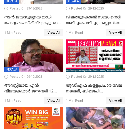
KERALA
KERALA
Posted On 29-12-2025
Posted On 29-12-2025
നടൻ ജയസൂര്യയെ ഇഡി
വിലങ്ങുകൊണ്ട് സ്വയം നെറ്റി
ചോദ്യം ചെയ്ത് വിട്ടയച്ചു, ഭാര്യ
അടിച്ചുപൊട്ടിച്ചു; കസ്റ്റഡിയിൽ
സരിതയുടെയും
എടുക്കുന്നതിനിടെ
View All
View All
1 Min Read
1 Min Read
മൊഴിയെടുത്തു
വധശ്രമക്കേസ് പ്രതി
വിലങ്ങുമായി രക്ഷപ്പെട്ടു;
വ്യാപക തെരച്ചിൽ
KERALA
Posted On 29-12-2025
Posted On 29-12-2025
അറസ്റ്റിലായ എൻ
യുഡിഎഫ് കള്ളപ്രചാര വേല
വിജയകുമാർ ജനുവരി 12
നടത്തി, ബിജെപി
വരെ റിമാൻഡിൽ;
ഹിന്ദുവർഗീയത പ്രചരിപ്പിച്ചു,
View All
View All
1 Min Read
1 Min Read
ജാമ്യാപേക്ഷ ഈ മാസം 31ന്
ശബരിമല അത്ര
പരിഗണിക്കും
തിരിച്ചടിയായില്ല,സർക്കാരിനെക്കുറ
ജനങ്ങൾക്ക് മികച്ച
അഭിപ്രായം, എല്‍ഡിഎഫ്
അധികാരം നിലനിര്‍ത്തും,