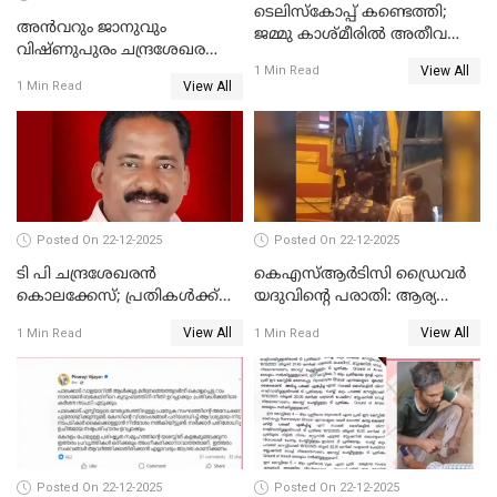
ടെലിസ്‌കോപ്പ് കണ്ടെത്തി;
അൻവറും ജാനുവും
ജമ്മു കാശ്മീരില്‍ അതീവ
വിഷ്ണുപുരം ചന്ദ്രശേഖരന്റെ
ജാഗ്രത നിര്‍ദ്ദേശം
View All
പാർട്ടിയും UDF
1 Min Read
View All
1 Min Read
അസോസിയേറ്റ് അംഗങ്ങൾ;
അസോസിയേറ്റ്
അംഗമാകാനില്ലെന്നും
UDFലേക്കില്ലെന്നും
വിഷ്ണുപുരം ചന്ദ്രശേഖരൻ
Posted On 22-12-2025
Posted On 22-12-2025
ടി പി ചന്ദ്രശേഖരന്‍
കെഎസ്ആർടിസി ഡ്രൈവർ
കൊലക്കേസ്; പ്രതികള്‍ക്ക്
യദുവിന്റെ പരാതി: ആര്യ
വീണ്ടും പരോള്‍
രാജേന്ദ്രനും സച്ചിൻ ദേവിനും
View All
View All
1 Min Read
1 Min Read
കോടതി നോട്ടീസ്
Posted On 22-12-2025
Posted On 22-12-2025