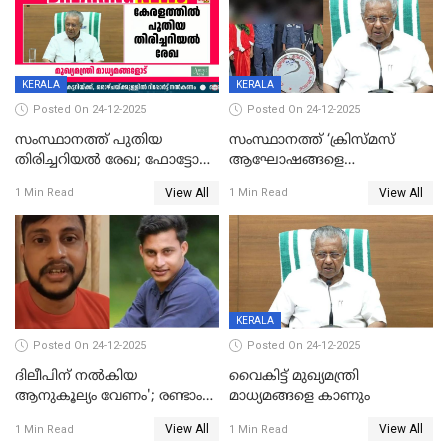
KERALA
KERALA
Posted On 24-12-2025
Posted On 24-12-2025
സംസ്ഥാനത്ത് പുതിയ
സംസ്ഥാനത്ത് ‘ക്രിസ്മസ്
തിരിച്ചറിയല്‍ രേഖ; ഫോട്ടോ
ആഘോഷങ്ങളെ
പതിപ്പിച്ച നേറ്റിവിറ്റി കാര്‍ഡ്
കടന്നാക്രമിയ്ക്കുന്നു; എല്ലാ
View All
View All
1 Min Read
1 Min Read
നല്‍കുമെന്ന് മുഖ്യമന്ത്രി; SIR
ആക്രമണങ്ങൾക്കും പിന്നിലും
ഹെല്‍പ് ഡസ്‌കുകള്‍
സംഘപരിവാർ’; മുഖ്യമന്ത്രി
ആരംഭിക്കാന്‍ മന്ത്രിസഭാ
യോഗ തീരുമാനം
KERALA
Posted On 24-12-2025
Posted On 24-12-2025
ദിലീപിന് നല്‍കിയ
വൈകിട്ട് മുഖ്യമന്ത്രി
ആനുകൂല്യം വേണം'; രണ്ടാം
മാധ്യമങ്ങളെ കാണും
പ്രതി മാര്‍ട്ടിന്‍
View All
View All
1 Min Read
1 Min Read
ഹൈക്കോടതിയില്‍