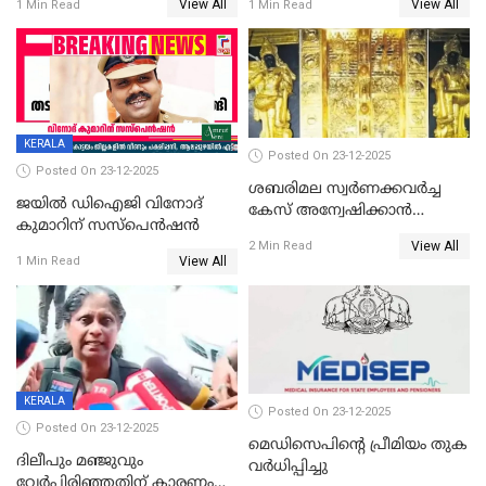
View All
View All
1 Min Read
1 Min Read
KERALA
Posted On 23-12-2025
Posted On 23-12-2025
ശബരിമല സ്വര്‍ണക്കവര്‍ച്ച
ജയിൽ ഡിഐജി വിനോദ്
കേസ് അന്വേഷിക്കാന്‍
കുമാറിന് സസ്പെൻഷൻ
തയ്യാറെന്ന് CBI
View All
2 Min Read
View All
1 Min Read
KERALA
Posted On 23-12-2025
Posted On 23-12-2025
മെഡിസെപിന്റെ പ്രീമിയം തുക
ദിലീപും മഞ്ജുവും
വർധിപ്പിച്ചു
വേർപിരിഞ്ഞതിന് കാരണം