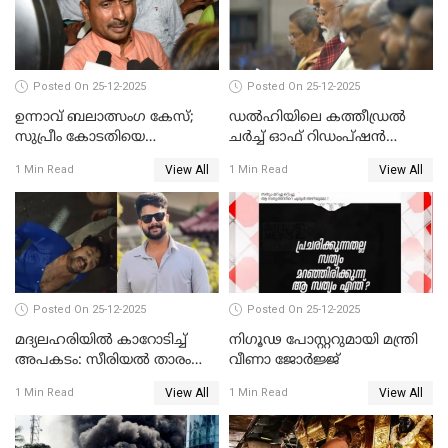
Posted On 25-12-2025
Posted On 25-12-2025
ഉന്നാവ് ബലാത്സംഗ കേസ്;
ഡൽഹിയിലെ കത്തീഡ്രൽ
സുപ്രീം കോടതിയെ
ചർച്ച് ഓഫ് റിഡംപ്ഷൻ
സമീപിക്കാനൊരുങ്ങി
സന്ദർശിച്ച് പ്രധാനമന്ത്രി
View All
View All
1 Min Read
1 Min Read
അതിജീവിത
Posted On 25-12-2025
Posted On 25-12-2025
മദ്യലഹരിയിൽ കാറോടിച്ച്
നിഗൂഢ പോസ്റ്ററുമായി മന്ത്രി
അപകടം: സീരിയൽ താരം
വീണാ ജോർജ്ജ്
സിദ്ധാർത്ഥ് പ്രഭുവിനെതിരെ
View All
View All
1 Min Read
1 Min Read
കേസെടുത്തു