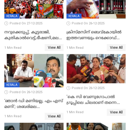
KERALA
KERALA
Posted On 27-12-2025
Posted On 26-12-2025
നറുക്കെടുപ്പ്, കൂട്ടരാജി,
ക്രിസ്മസിന് ബെവ്‌കോയിൽ
കുതികാൽവെട്ട്,ഭീഷണി,മലബാറിലാകട്ടെ
ഇത്തവണയും റെക്കോഡ്
ട്വിസ്റ്റോട് ട്വിസ്റ്റും; അടിമുടി
വിൽപ്പന;കഴിഞ്ഞവർഷത്തേക്ക
View All
View All
1 Min Read
1 Min Read
നാടകീയമായി പഞ്ചായത്ത്
53 കോടി രൂപയുടെ അധിക
പ്രസിഡന്‍റ് തെരഞ്ഞെടുപ്പ്
വിൽപ്പന; മലയാളി കുടിച്ചു
തീർത്തത് 333 കോടിയുടെ
മദ്യം
KERALA
Posted On 26-12-2025
Posted On 26-12-2025
'കെ സി വേണുഗോപാല്‍
‘ഞാൻ ഡി മണിയല്ല, എം എസ്
ഗ്രൂപ്പിലെ ചിലരാണ് തന്നെ
മണി’; ശബരിമല
തഴഞ്ഞത്'; ലാലി ജെയിംസ്
View All
സ്വർണക്കവർച്ചയുമായി ഒരു
1 Min Read
View All
1 Min Read
ബന്ധവും ഇല്ലെന്ന് എസ്ഐടി
ചോദ്യം ചെയ്ത ദിണ്ടിഗലിലെ