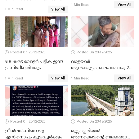
View All
ദിലീപ് മഞ്ജുവിന് നൽകിയ ആ
1 Min Read
View All
1 Min Read
പഴയ മൊബൈലിൽ നിന്ന്
കണ്ടെത്തിയ ചാറ്റിൽ
നിന്നാണ്; എട്ടാം പ്രതിക്ക്
മോട്ടീവ് ഉണ്ടായിരുന്നെന്നും
അഡ്വ. ടി.ബി മിനി
Posted On 23-12-2025
Posted On 23-12-2025
SIR കരട് വോട്ടര്‍ പട്ടിക ഇന്ന്
വാളയാർ
പ്രസിദ്ധീകരിക്കും
ആൾക്കൂട്ടകൊലപാതകം; 2
പേർ കൂടി കസ്റ്റഡിയിൽ
View All
View All
1 Min Read
1 Min Read
Posted On 23-12-2025
Posted On 23-12-2025
ഗ്രീന്‍ലന്‍ഡിനെ യു
മുല്ലപ്പെരിയാര്‍
എസിനൊപ്പം കൂട്ടിച്ചേര്‍ക്കും
അണക്കെട്ടിന്റെ ബലക്ഷയ