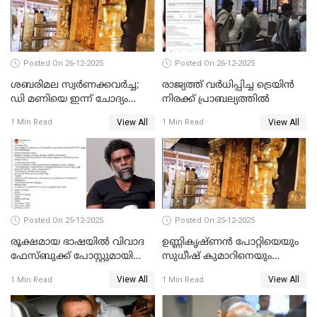
Posted On 26-12-2025
Posted On 26-12-2025
ശബരിമല സ്വര്‍ണക്കവര്‍ച്ച;
രാജ്യത്ത് വര്‍ധിപ്പിച്ച ട്രെയിന്‍
ഡി മണിയെ ഇന്ന് ചോദ്യം
നിരക്ക് പ്രാബല്യത്തില്‍
ചെയ്യും
View All
View All
1 Min Read
1 Min Read
Posted On 25-12-2025
Posted On 25-12-2025
രൂക്ഷമായ ഭാഷയിൽ വിവാദ
ഉണ്ണികൃഷ്ണന്‍ പോറ്റിയെയും
ഫേസ്ബുക്ക് പോസ്റ്റുമായി
സുധീഷ് കുമാറിനെയും
നടൻ വിനായകൻ
വീണ്ടും ചോദ്യം ചെയ്ത് SIT
View All
View All
1 Min Read
1 Min Read