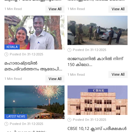
പേർ ഗുരുതരാവസ്ഥയിൽ
ഐജി റാങ്കിലേക്ക്
View All
View All
1 Min Read
1 Min Read
ഉയർത്തി,അജിതാ ബീഗം
ക്രൈംബ്രാഞ്ച് ഐജി,
എസ്.ശ്യാംസുന്ദർ
ഇന്റലിജൻസ് ഐജി
KERALA
Posted On 31-12-2025
Posted On 31-12-2025
രാജസ്ഥാനിൽ കാറിൽ നിന്ന്
മഹാരാഷ്ട്രയിൽ
150 കിലോ
മതപരിവർത്തനം ആരോപിച്ചു
സ്ഫോടകവസ്തുക്കൾ
View All
അറസ്റ്റിലായ മലയാളി
1 Min Read
പിടികൂടി
View All
1 Min Read
വൈദികനും ഭാര്യയ്ക്കും
ഉൾപ്പെടെ 11പേർക്കും ജാമ്യം
LATEST NEWS
Posted On 31-12-2025
Posted On 31-12-2025
CBSE 10,12 ക്ലാസ് പരീക്ഷകള്‍