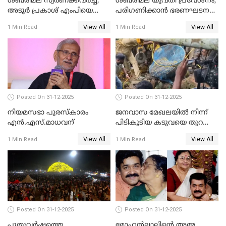
ശബരിമല സ്വര്‍ണക്കവര്‍ച്ച;
ശബരിമല യുവതി പ്രവേശനം;
അടൂര്‍ പ്രകാശ് എംപിയെ
പരിഗണിക്കാന്‍ ഭരണഘടന
ചോദ്യം ചെയ്യാൻ SIT
ബെഞ്ച്
View All
View All
1 Min Read
1 Min Read
Posted On 31-12-2025
Posted On 31-12-2025
നിയമസഭാ പുരസ്‌കാരം
ജനവാസ മേഖലയിൽ നിന്ന്
എൻ.എസ്.മാധവന്
പിടികൂടിയ കടുവയെ തുറന്നു
വിട്ടു
View All
View All
1 Min Read
1 Min Read
Posted On 31-12-2025
Posted On 31-12-2025
പുതുവര്‍ഷത്തെ
മോഹന്‍ലാലിന്റെ അമ്മ