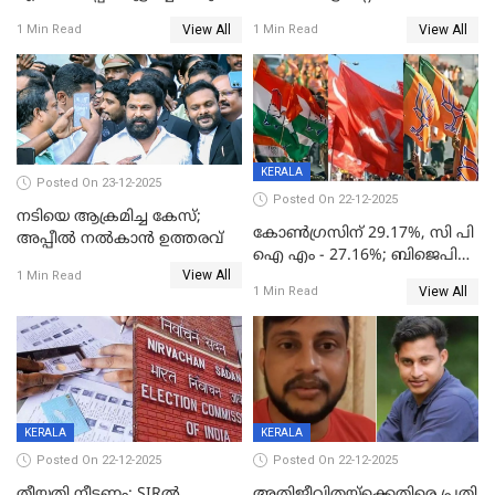
നിര്‍ണയം; പരിശോധന ഇന്ന്
View All
View All
1 Min Read
1 Min Read
തുടങ്ങും
KERALA
Posted On 23-12-2025
Posted On 22-12-2025
നടിയെ ആക്രമിച്ച കേസ്;
കോൺഗ്രസിന് 29.17%, സി പി
അപ്പീൽ നൽകാൻ ഉത്തരവ്
ഐ എം - 27.16%; ബിജെപി
View All
20% കടന്നത്
1 Min Read
View All
1 Min Read
തിരുവനന്തപുരത്ത് മാത്രം,
തദ്ദേശത്തിലെ യഥാർത്ഥ
കണക്ക് പുറത്ത്
KERALA
KERALA
Posted On 22-12-2025
Posted On 22-12-2025
തീയതി നീട്ടണം; SIRൽ
അതിജീവിതയ്‌ക്കെതിരെ പ്രതി