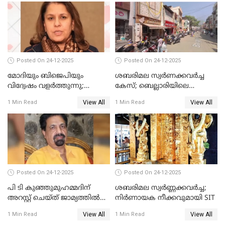
Posted On 24-12-2025
Posted On 24-12-2025
മോദിയും ബിജെപിയും
ശബരിമല സ്വര്‍ണക്കവര്‍ച്ച
വിദ്വേഷം വളർത്തുന്നു;
കേസ്; ബെല്ലാരിയിലെ
പ്രതിഷേധവിമായി
ജ്വല്ലറിയില്‍ പരിശോധന
View All
View All
1 Min Read
1 Min Read
കോൺഗ്രസ്
Posted On 24-12-2025
Posted On 24-12-2025
പി ടി കുഞ്ഞുമുഹമ്മദിന്
ശബരിമല സ്വര്‍ണ്ണക്കവര്‍ച്ച;
അറസ്റ്റ് ചെയ്ത് ജാമ്യത്തില്‍
നിർണായക നീക്കവുമായി SIT
വിട്ടു
View All
View All
1 Min Read
1 Min Read