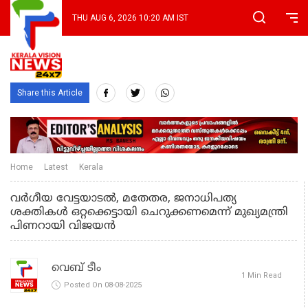
THU AUG 6, 2026 10:20 AM IST
Share this Article
Home
Latest
Kerala
വർഗീയ വേട്ടയാടൽ, മതേതര, ജനാധിപത്യ
ശക്തികള്‍ ഒറ്റക്കെട്ടായി ചെറുക്കണമെന്ന് മുഖ്യമന്ത്രി
പിണറായി വിജയൻ
വെബ് ടീം
1 Min Read
Posted On 08-08-2025