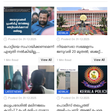
KERALA
Posted On 31-12-2025
Posted On 31-12-2025
പോറ്റിയെ സഹായിക്കണമെന്ന്
നിയമസഭാ സമ്മേളനം
എഴുതി നൽകിയില്ല,
ജനുവരി 20 മുതല്‍; ബജറ്റ്
ജനങ്ങളെ
അവതരണം അവസാനവാരം;
View All
View All
1 Min Read
1 Min Read
തെറ്റിദ്ധരിപ്പിക്കരുത്,
മന്ത്രിസഭാ
സാങ്കൽപ്പിക കഥകൾ
യോഗതീരുമാനങ്ങൾ
പ്രചരിപ്പിക്കുന്നുവെന്നും
കടകംപള്ളി സുരേന്ദ്രൻ
LATEST NEWS
KERALA
Posted On 31-12-2025
Posted On 31-12-2025
മധ്യപ്രദേശിൽ മലിനജലം
പൊലീസ് തലപ്പത്ത്
കുടിച്ച് 7 പേർ മരിച്ചു,നൂറോളം
അഴിച്ചുപണി; അഞ്ച് പേരെ