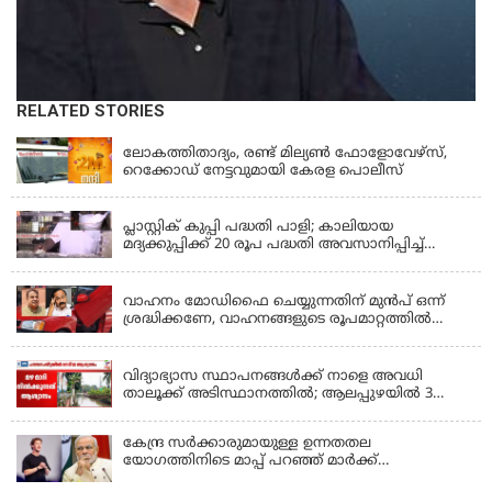
RELATED STORIES
KERALA
ലോകത്തിതാദ്യം, രണ്ട് മില്യണ്‍ ഫോളോവേഴ്‌സ്,
റെക്കോഡ് നേട്ടവുമായി കേരള പൊലീസ്
KERALA
പ്ലാസ്റ്റിക് കുപ്പി പദ്ധതി പാളി; കാലിയായ
മദ്യക്കുപ്പിക്ക് 20 രൂപ പദ്ധതി അവസാനിപ്പിച്ച്
ബെവ്‌കോ
LATEST NEWS
വാഹനം മോഡിഫൈ ചെയ്യുന്നതിന് മുൻപ് ഒന്ന്
ശ്രദ്ധിക്കണേ, വാഹനങ്ങളുടെ രൂപമാറ്റത്തിൽ
മാനദണ്ഡങ്ങൾ നിശ്ചയിക്കാൻ സംസ്ഥാന
KERALA
സർക്കാരുകൾക്ക് അധികാരമില്ലെന്ന് കേന്ദ്രമന്ത്രി
വിദ്യാഭ്യാസ സ്ഥാപനങ്ങൾക്ക് നാളെ അവധി
താലൂക്ക് അടിസ്ഥാനത്തിൽ; ആലപ്പുഴയിൽ 3
താലൂക്കുകൾക്ക്, തിരുവല്ല താലൂക്ക്,കോട്ടയം
താലൂക്ക് എന്നിവടങ്ങളിൽ അവധി
കേന്ദ്ര സർക്കാരുമായുള്ള ഉന്നതതല
യോഗത്തിനിടെ മാപ്പ് പറഞ്ഞ് മാർക്ക്
സക്കർബർഗ്; മോദിയുടെ വീഡിയോ നീക്കം
KERALA