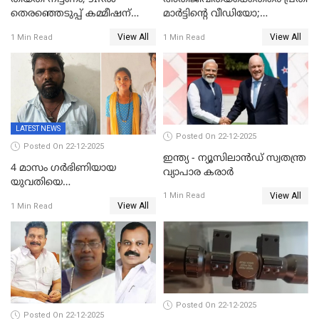
തെരഞ്ഞെടുപ്പ് കമ്മീഷന്
മാർട്ടിന്റെ വീഡിയോ;
കത്തയച്ച് കേരളം
പ്രചരിപ്പിച്ച മൂന്നുപേർ
View All
View All
1 Min Read
1 Min Read
അറസ്റ്റിൽ; നൂറോളം
സൈറ്റുകളിൽ നിന്നും
വിഡിയോ നീക്കം ചെയ്യാനും
പൊലീസ്
LATEST NEWS
Posted On 22-12-2025
Posted On 22-12-2025
ഇന്ത്യ - ന്യൂസിലാൻഡ് സ്വതന്ത്ര
4 മാസം ഗർഭിണിയായ
വ്യാപാര കരാർ
യുവതിയെ
View All
വെട്ടിക്കൊലപ്പെടുത്തി
1 Min Read
View All
1 Min Read
പിതാവും സഹോദരനും;
ദുരഭിമാനക്കൊലയിൽ
നടുങ്ങി കർണാടക
Posted On 22-12-2025
Posted On 22-12-2025