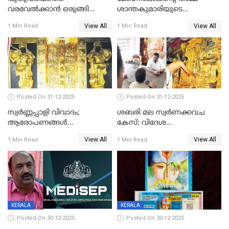
വരവേല്‍ക്കാന്‍ ഒരുങ്ങി
ശാന്തകുമാരിയുടെ
ലോകം
സംസ്‌കാരം ഇന്ന്
View All
View All
1 Min Read
1 Min Read
Posted On 31-12-2025
Posted On 31-12-2025
സ്വർണ്ണപ്പാളി വിവാദം;
ശബരി മല സ്വർണക്കവച
ആരോപണങ്ങൾ
കേസ്: വിദേശ
അവസാനിക്കുന്നില്ല
വ്യവസായിയുടെ ആരോപണം
View All
View All
1 Min Read
1 Min Read
നിഷേധിച്ച് ഡി മണി
KERALA
KERALA
Posted On 30-12-2025
Posted On 30-12-2025