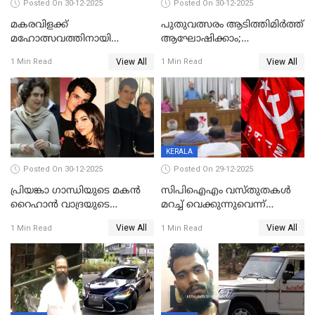
Posted On 30-12-2025
Posted On 30-12-2025
മകരവിളക്ക്
പുതുവത്സരം ആടിത്തിമിർത്ത്
മഹോത്സവത്തിനായി
ആഘോഷിക്കാം;
ശബരിമല നട തുറന്നു;
ബാറുകള്‍ക്ക് 12 മണി വരെ
View All
View All
1 Min Read
1 Min Read
സന്നിധാനത്ത് വൻ
പ്രവര്‍ത്തനാനുമതി
ഭക്തജനത്തിരക്ക്
KERALA
Posted On 30-12-2025
Posted On 29-12-2025
പ്രിയങ്കാ ​ഗാന്ധിയുടെ മകൻ
സിപിഐഎം വസ്തുതകൾ
റൈഹാൻ വാദ്രയുടെ
മറച്ച് വെക്കുന്നുവെന്ന്
വിവാഹനിശ്ചയം
സിപിഐ, 'പത്മകുമാറിനെ
View All
View All
1 Min Read
1 Min Read
കഴിഞ്ഞതായി റിപ്പോർട്ട്
സംരക്ഷിച്ചത്
തിരിച്ചടിച്ചു',വെള്ളാപ്പള്ളിയെ
ന്യായീകരിക്കുന്നതിലും
CPIഎക്സിക്യൂട്ടീവിൽ
വിമർശനം