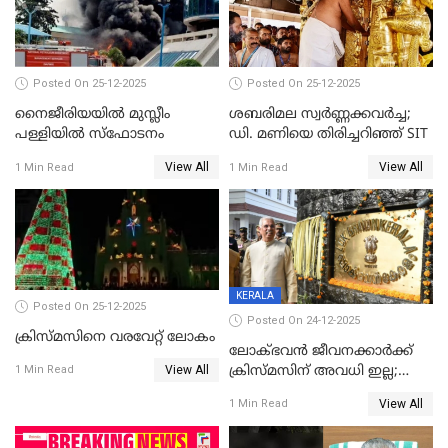
Posted On 25-12-2025
Posted On 25-12-2025
നൈജീരിയയിൽ മുസ്ലീം
ശബരിമല സ്വര്‍ണ്ണക്കവര്‍ച്ച;
പള്ളിയില്‍ സ്‌ഫോടനം
ഡി. മണിയെ തിരിച്ചറിഞ്ഞ് SIT
View All
View All
1 Min Read
1 Min Read
KERALA
Posted On 25-12-2025
Posted On 24-12-2025
ക്രിസ്മസിനെ വരവേറ്റ് ലോകം
ലോക്ഭവൻ ജീവനക്കാർക്ക്
View All
ക്രിസ്മസിന് അവധി ഇല്ല;
1 Min Read
ഹാജരാവാൻ ഉത്തരവ്
View All
1 Min Read