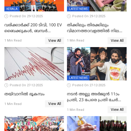
ലോക്സഭ
തെരഞ്ഞെടുപ്പിനേക്കാൾ 17
KERALA
LATEST NEWS
ലക്ഷം വോട്ട് ലഭിച്ചു
Posted On 29-12-2025
Posted On 29-12-2025
വരിക്കാർക്ക് 200 ടിവി, 100 EV
തിക്കിലും തിരക്കിലും
ബൈക്കുകൾ, ബമ്പർ
വിമാനത്താവളത്തില്‍ നിലത്ത്
സമ്മാനമായി EV കാർ
വീണ് വിജയ്
View All
View All
1 Min Read
1 Min Read
ഉൾപ്പെടെ 2 കോടി രൂപയുടെ
സമ്മാനങ്ങളുമായി
കേരളവിഷൻ ബ്രോഡ്ബാൻഡ്
കണക്ട്&വിൻ
LATEST NEWS
Posted On 27-12-2025
Posted On 27-12-2025
തയ്‌വാനിൽ ഭൂകമ്പം
നടൻ അല്ലു അർജുൻ 11ാം
പ്രതി, 23 പേരെ പ്രതി ചേർത്ത്
View All
1 Min Read
കുറ്റപത്രം സമർപ്പിച്ചു
View All
1 Min Read