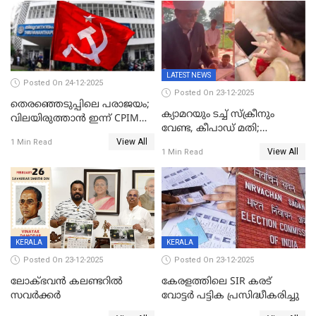
LATEST NEWS
Posted On 24-12-2025
Posted On 23-12-2025
തെരഞ്ഞെടുപ്പിലെ പരാജയം;
ക്യാമറയും ടച്ച് സ്ക്രീനും
വിലയിരുത്താന്‍ ഇന്ന് CPIM
വേണ്ട, കീപാഡ് മതി;
യോഗം
View All
സ്ത്രീകൾക്ക് സ്മാർട്ട് ഫോൺ
1 Min Read
View All
1 Min Read
വിലക്കി രാജ്യത്തെ ഒരു
പഞ്ചായത്ത്
KERALA
KERALA
Posted On 23-12-2025
Posted On 23-12-2025
ലോക്ഭവൻ കലണ്ടറിൽ
കേരളത്തിലെ SIR കരട്
സവർക്കർ
വോട്ടര്‍ പട്ടിക പ്രസിദ്ധീകരിച്ചു