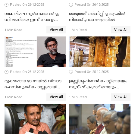
Posted On 26-12-2025
Posted On 26-12-2025
ശബരിമല സ്വര്‍ണക്കവര്‍ച്ച;
രാജ്യത്ത് വര്‍ധിപ്പിച്ച ട്രെയിന്‍
ഡി മണിയെ ഇന്ന് ചോദ്യം
നിരക്ക് പ്രാബല്യത്തില്‍
ചെയ്യും
View All
View All
1 Min Read
1 Min Read
Posted On 25-12-2025
Posted On 25-12-2025
രൂക്ഷമായ ഭാഷയിൽ വിവാദ
ഉണ്ണികൃഷ്ണന്‍ പോറ്റിയെയും
ഫേസ്ബുക്ക് പോസ്റ്റുമായി
സുധീഷ് കുമാറിനെയും
നടൻ വിനായകൻ
വീണ്ടും ചോദ്യം ചെയ്ത് SIT
View All
View All
1 Min Read
1 Min Read