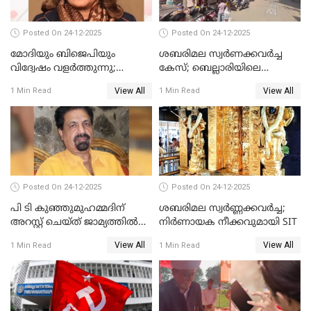
Posted On 24-12-2025
Posted On 24-12-2025
മോദിയും ബിജെപിയും
ശബരിമല സ്വര്‍ണക്കവര്‍ച്ച
വിദ്വേഷം വളർത്തുന്നു;
കേസ്; ബെല്ലാരിയിലെ
പ്രതിഷേധവിമായി
ജ്വല്ലറിയില്‍ പരിശോധന
View All
View All
1 Min Read
1 Min Read
കോൺഗ്രസ്
Posted On 24-12-2025
Posted On 24-12-2025
പി ടി കുഞ്ഞുമുഹമ്മദിന്
ശബരിമല സ്വര്‍ണ്ണക്കവര്‍ച്ച;
അറസ്റ്റ് ചെയ്ത് ജാമ്യത്തില്‍
നിർണായക നീക്കവുമായി SIT
വിട്ടു
View All
View All
1 Min Read
1 Min Read