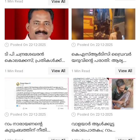
View All
1 Min Read
അസോസിയേറ്റ് അംഗങ്ങൾ;
അസോസിയേറ്റ്
അംഗമാകാനില്ലെന്നും
UDFലേക്കില്ലെന്നും
വിഷ്ണുപുരം ചന്ദ്രശേഖരൻ
Posted On 22-12-2025
Posted On 22-12-2025
ടി പി ചന്ദ്രശേഖരന്‍
കെഎസ്ആർടിസി ഡ്രൈവർ
കൊലക്കേസ്; പ്രതികള്‍ക്ക്
യദുവിന്റെ പരാതി: ആര്യ
വീണ്ടും പരോള്‍
രാജേന്ദ്രനും സച്ചിൻ ദേവിനും
View All
View All
1 Min Read
1 Min Read
കോടതി നോട്ടീസ്
Posted On 22-12-2025
Posted On 22-12-2025
റാം നാരായണന്റെ
വാളയാർ ആൾക്കൂട്ട
കുടുംബത്തിന് നീതി
കൊലപാതകം; റാം
ഉറപ്പാക്കും; പിണറായി
നാരായണൻ നേരിട്ടത് ക്രൂര