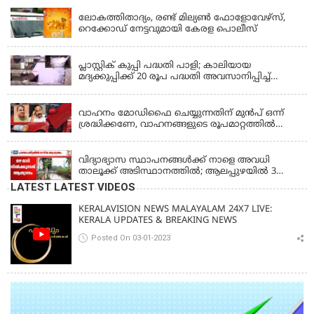
ലോകത്തിതാദ്യം, രണ്ട് മില്യണ്‍ ഫോളോവേഴ്‌സ്,
റെക്കോഡ് നേട്ടവുമായി കേരള പൊലീസ്
KERALA
പ്ലാസ്റ്റിക് കുപ്പി പദ്ധതി പാളി; കാലിയായ
മദ്യക്കുപ്പിക്ക് 20 രൂപ പദ്ധതി അവസാനിപ്പിച്ച്
ബെവ്‌കോ
LATEST NEWS
വാഹനം മോഡിഫൈ ചെയ്യുന്നതിന് മുൻപ് ഒന്ന്
ശ്രദ്ധിക്കണേ, വാഹനങ്ങളുടെ രൂപമാറ്റത്തിൽ
മാനദണ്ഡങ്ങൾ നിശ്ചയിക്കാൻ സംസ്ഥാന
KERALA
സർക്കാരുകൾക്ക് അധികാരമില്ലെന്ന് കേന്ദ്രമന്ത്രി
വിദ്യാഭ്യാസ സ്ഥാപനങ്ങൾക്ക് നാളെ അവധി
താലൂക്ക് അടിസ്ഥാനത്തിൽ; ആലപ്പുഴയിൽ 3
താലൂക്കുകൾക്ക്, തിരുവല്ല താലൂക്ക്,കോട്ടയം
LATEST LATEST VIDEOS
താലൂക്ക് എന്നിവടങ്ങളിൽ അവധി
KERALAVISION NEWS MALAYALAM 24X7 LIVE:
KERALA UPDATES & BREAKING NEWS
Posted On 03-01-2023