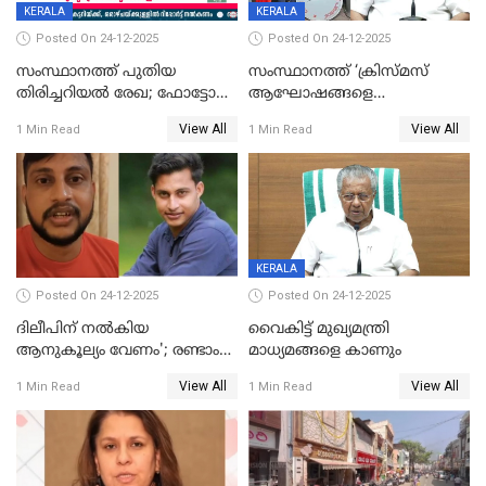
KERALA
KERALA
Posted On 24-12-2025
Posted On 24-12-2025
സംസ്ഥാനത്ത് പുതിയ
സംസ്ഥാനത്ത് ‘ക്രിസ്മസ്
തിരിച്ചറിയല്‍ രേഖ; ഫോട്ടോ
ആഘോഷങ്ങളെ
പതിപ്പിച്ച നേറ്റിവിറ്റി കാര്‍ഡ്
കടന്നാക്രമിയ്ക്കുന്നു; എല്ലാ
View All
View All
1 Min Read
1 Min Read
നല്‍കുമെന്ന് മുഖ്യമന്ത്രി; SIR
ആക്രമണങ്ങൾക്കും പിന്നിലും
ഹെല്‍പ് ഡസ്‌കുകള്‍
സംഘപരിവാർ’; മുഖ്യമന്ത്രി
ആരംഭിക്കാന്‍ മന്ത്രിസഭാ
യോഗ തീരുമാനം
KERALA
Posted On 24-12-2025
Posted On 24-12-2025
ദിലീപിന് നല്‍കിയ
വൈകിട്ട് മുഖ്യമന്ത്രി
ആനുകൂല്യം വേണം'; രണ്ടാം
മാധ്യമങ്ങളെ കാണും
പ്രതി മാര്‍ട്ടിന്‍
View All
View All
1 Min Read
1 Min Read
ഹൈക്കോടതിയില്‍