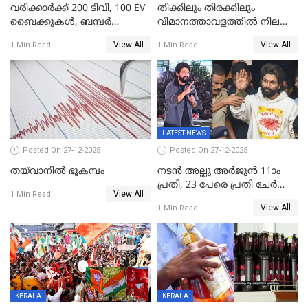
വരിക്കാർക്ക് 200 ടിവി, 100 EV
തിക്കിലും തിരക്കിലും
ബൈക്കുകൾ, ബമ്പർ
വിമാനത്താവളത്തില്‍ നിലത്ത്
സമ്മാനമായി EV കാർ
വീണ് വിജയ്
View All
View All
1 Min Read
1 Min Read
ഉൾപ്പെടെ 2 കോടി രൂപയുടെ
സമ്മാനങ്ങളുമായി
കേരളവിഷൻ ബ്രോഡ്ബാൻഡ്
കണക്ട്&വിൻ
LATEST NEWS
Posted On 27-12-2025
Posted On 27-12-2025
തയ്‌വാനിൽ ഭൂകമ്പം
നടൻ അല്ലു അർജുൻ 11ാം
പ്രതി, 23 പേരെ പ്രതി ചേർത്ത്
View All
1 Min Read
കുറ്റപത്രം സമർപ്പിച്ചു
View All
1 Min Read
KERALA
KERALA