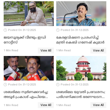
Posted On 31-12-2025
Posted On 31-12-2025
ജയസൂര്യക്ക് വീണ്ടും ഇഡി
കേരളവിഷനെ പ്രശംസിച്ച്
നോട്ടീസ്
മന്ത്രി കെബി ഗണേഷ് കുമാര്‍
View All
View All
1 Min Read
1 Min Read
Posted On 31-12-2025
Posted On 31-12-2025
ശബരിമല സ്വര്‍ണക്കവര്‍ച്ച;
ശബരിമല യുവതി പ്രവേശനം;
അടൂര്‍ പ്രകാശ് എംപിയെ
പരിഗണിക്കാന്‍ ഭരണഘടന
ചോദ്യം ചെയ്യാൻ SIT
ബെഞ്ച്
View All
View All
1 Min Read
1 Min Read