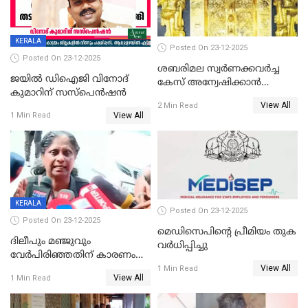
KERALA
Posted On 23-12-2025
Posted On 23-12-2025
ശബരിമല സ്വര്‍ണക്കവര്‍ച്ച
ജയിൽ ഡിഐജി വിനോദ്
കേസ് അന്വേഷിക്കാന്‍
കുമാറിന് സസ്പെൻഷൻ
തയ്യാറെന്ന് CBI
View All
2 Min Read
View All
1 Min Read
KERALA
Posted On 23-12-2025
Posted On 23-12-2025
മെഡിസെപിന്റെ പ്രീമിയം തുക
ദിലീപും മഞ്ജുവും
വർധിപ്പിച്ചു
വേർപിരിഞ്ഞതിന് കാരണം
View All
ദിലീപ് മഞ്ജുവിന് നൽകിയ ആ
1 Min Read
View All
1 Min Read
പഴയ മൊബൈലിൽ നിന്ന്
കണ്ടെത്തിയ ചാറ്റിൽ