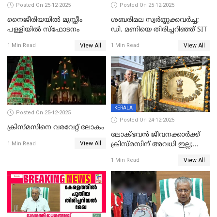
Posted On 25-12-2025
Posted On 25-12-2025
നൈജീരിയയിൽ മുസ്ലീം
ശബരിമല സ്വര്‍ണ്ണക്കവര്‍ച്ച;
പള്ളിയില്‍ സ്‌ഫോടനം
ഡി. മണിയെ തിരിച്ചറിഞ്ഞ് SIT
View All
View All
1 Min Read
1 Min Read
KERALA
Posted On 25-12-2025
Posted On 24-12-2025
ക്രിസ്മസിനെ വരവേറ്റ് ലോകം
ലോക്ഭവൻ ജീവനക്കാർക്ക്
View All
ക്രിസ്മസിന് അവധി ഇല്ല;
1 Min Read
ഹാജരാവാൻ ഉത്തരവ്
View All
1 Min Read