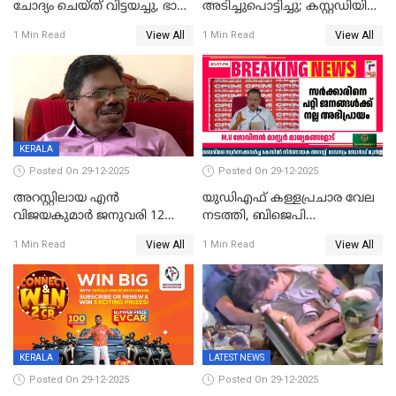
ചോദ്യം ചെയ്ത് വിട്ടയച്ചു, ഭാര്യ
അടിച്ചുപൊട്ടിച്ചു; കസ്റ്റഡിയിൽ
സരിതയുടെയും
എടുക്കുന്നതിനിടെ
View All
View All
1 Min Read
1 Min Read
മൊഴിയെടുത്തു
വധശ്രമക്കേസ് പ്രതി
വിലങ്ങുമായി രക്ഷപ്പെട്ടു;
വ്യാപക തെരച്ചിൽ
KERALA
Posted On 29-12-2025
Posted On 29-12-2025
അറസ്റ്റിലായ എൻ
യുഡിഎഫ് കള്ളപ്രചാര വേല
വിജയകുമാർ ജനുവരി 12
നടത്തി, ബിജെപി
വരെ റിമാൻഡിൽ;
ഹിന്ദുവർഗീയത പ്രചരിപ്പിച്ചു,
View All
View All
1 Min Read
1 Min Read
ജാമ്യാപേക്ഷ ഈ മാസം 31ന്
ശബരിമല അത്ര
പരിഗണിക്കും
തിരിച്ചടിയായില്ല,സർക്കാരിനെക്കുറ
ജനങ്ങൾക്ക് മികച്ച
അഭിപ്രായം, എല്‍ഡിഎഫ്
അധികാരം നിലനിര്‍ത്തും,
ലോക്സഭ
തെരഞ്ഞെടുപ്പിനേക്കാൾ 17
KERALA
LATEST NEWS
ലക്ഷം വോട്ട് ലഭിച്ചു
Posted On 29-12-2025
Posted On 29-12-2025