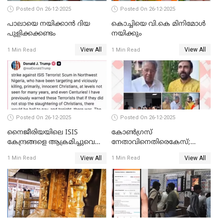
Posted On 26-12-2025
Posted On 26-12-2025
പാലായെ നയിക്കാന്‍ ദിയ
കൊച്ചിയെ വി.കെ മിനിമോള്‍
പുളിക്കക്കണ്ടം
നയിക്കും
View All
View All
1 Min Read
1 Min Read
Posted On 26-12-2025
Posted On 26-12-2025
നൈജീരിയയിലെ ISIS
കോണ്‍ഗ്രസ്
കേന്ദ്രങ്ങളെ ആക്രമിച്ചുവെന്ന്
നേതാവിനെതിരെകേസ്;
ട്രംപ്
മുഖ്യമന്ത്രിയും ഉണ്ണികൃഷ്ണന്‍
View All
View All
1 Min Read
1 Min Read
പോറ്റിയും ഒപ്പമുള്ള AI ചിത്രം
പങ്കുവെച്ചു