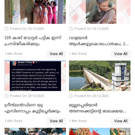
നിന്നാണ്; എട്ടാം പ്രതിക്ക്
മോട്ടീവ് ഉണ്ടായിരുന്നെന്നും
അഡ്വ. ടി.ബി മിനി
Posted On 23-12-2025
Posted On 23-12-2025
SIR കരട് വോട്ടര്‍ പട്ടിക ഇന്ന്
വാളയാർ
പ്രസിദ്ധീകരിക്കും
ആൾക്കൂട്ടകൊലപാതകം; 2
പേർ കൂടി കസ്റ്റഡിയിൽ
View All
View All
1 Min Read
1 Min Read
Posted On 23-12-2025
Posted On 23-12-2025
ഗ്രീന്‍ലന്‍ഡിനെ യു
മുല്ലപ്പെരിയാര്‍
എസിനൊപ്പം കൂട്ടിച്ചേര്‍ക്കും
അണക്കെട്ടിന്റെ ബലക്ഷയ
നിര്‍ണയം; പരിശോധന ഇന്ന്
View All
View All
1 Min Read
1 Min Read
തുടങ്ങും