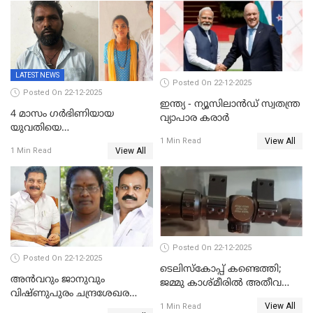
സൈറ്റുകളിൽ നിന്നും
വിഡിയോ നീക്കം ചെയ്യാനും
പൊലീസ്
LATEST NEWS
Posted On 22-12-2025
Posted On 22-12-2025
ഇന്ത്യ - ന്യൂസിലാൻഡ് സ്വതന്ത്ര
4 മാസം ഗർഭിണിയായ
വ്യാപാര കരാർ
യുവതിയെ
View All
വെട്ടിക്കൊലപ്പെടുത്തി
1 Min Read
View All
1 Min Read
പിതാവും സഹോദരനും;
ദുരഭിമാനക്കൊലയിൽ
നടുങ്ങി കർണാടക
Posted On 22-12-2025
Posted On 22-12-2025
ടെലിസ്‌കോപ്പ് കണ്ടെത്തി;
അൻവറും ജാനുവും
ജമ്മു കാശ്മീരില്‍ അതീവ
വിഷ്ണുപുരം ചന്ദ്രശേഖരന്റെ
ജാഗ്രത നിര്‍ദ്ദേശം
View All
പാർട്ടിയും UDF
1 Min Read