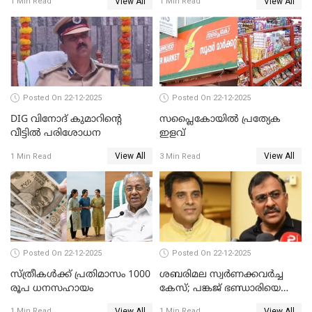
View All
View All
1 Min Read
1 Min Read
വിജയന്‍
പീഡനം
Posted On 22-12-2025
Posted On 22-12-2025
DIG വിനോദ് കുമാറിന്റെ
സപ്ലൈകോയിൽ പ്രത്യേക
വീട്ടില്‍ പരിശോധന
ഇളവ്
View All
View All
1 Min Read
3 Min Read
Posted On 22-12-2025
Posted On 22-12-2025
സ്ത്രീകള്‍ക്ക് പ്രതിമാസം 1000
ശബരിമല സ്വര്‍ണക്കവര്‍ച്ച
രൂപ ധനസഹായം
കേസ്; പങ്കജ് ഭണ്ഡാരിയെയും
ഗോവര്‍ധനെയും കസ്റ്റഡിയില്‍
View All
View All
1 Min Read
1 Min Read