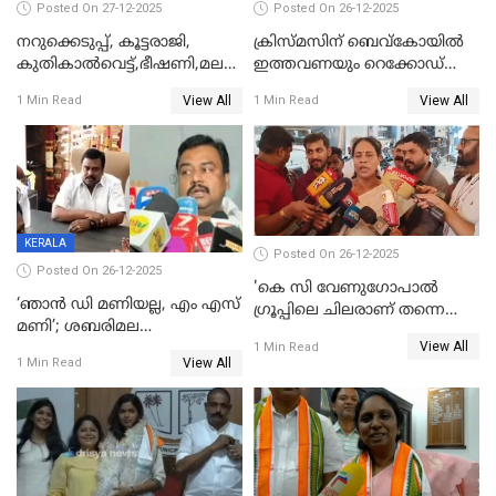
Posted On 27-12-2025
Posted On 26-12-2025
നറുക്കെടുപ്പ്, കൂട്ടരാജി,
ക്രിസ്മസിന് ബെവ്‌കോയിൽ
കുതികാൽവെട്ട്,ഭീഷണി,മലബാറിലാകട്ടെ
ഇത്തവണയും റെക്കോഡ്
ട്വിസ്റ്റോട് ട്വിസ്റ്റും; അടിമുടി
വിൽപ്പന;കഴിഞ്ഞവർഷത്തേക്ക
View All
View All
1 Min Read
1 Min Read
നാടകീയമായി പഞ്ചായത്ത്
53 കോടി രൂപയുടെ അധിക
പ്രസിഡന്‍റ് തെരഞ്ഞെടുപ്പ്
വിൽപ്പന; മലയാളി കുടിച്ചു
തീർത്തത് 333 കോടിയുടെ
മദ്യം
KERALA
Posted On 26-12-2025
Posted On 26-12-2025
'കെ സി വേണുഗോപാല്‍
‘ഞാൻ ഡി മണിയല്ല, എം എസ്
ഗ്രൂപ്പിലെ ചിലരാണ് തന്നെ
മണി’; ശബരിമല
തഴഞ്ഞത്'; ലാലി ജെയിംസ്
View All
സ്വർണക്കവർച്ചയുമായി ഒരു
1 Min Read
View All
1 Min Read
ബന്ധവും ഇല്ലെന്ന് എസ്ഐടി
ചോദ്യം ചെയ്ത ദിണ്ടിഗലിലെ
വ്യവസായി