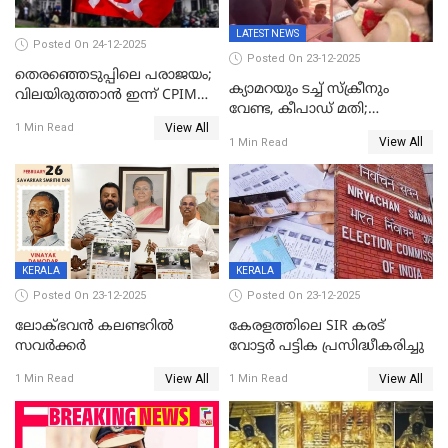
LATEST NEWS
Posted On 24-12-2025
Posted On 23-12-2025
തെരഞ്ഞെടുപ്പിലെ പരാജയം;
ക്യാമറയും ടച്ച് സ്ക്രീനും
വിലയിരുത്താന്‍ ഇന്ന് CPIM
വേണ്ട, കീപാഡ് മതി;
യോഗം
View All
സ്ത്രീകൾക്ക് സ്മാർട്ട് ഫോൺ
1 Min Read
View All
1 Min Read
വിലക്കി രാജ്യത്തെ ഒരു
പഞ്ചായത്ത്
KERALA
KERALA
Posted On 23-12-2025
Posted On 23-12-2025
ലോക്ഭവൻ കലണ്ടറിൽ
കേരളത്തിലെ SIR കരട്
സവർക്കർ
വോട്ടര്‍ പട്ടിക പ്രസിദ്ധീകരിച്ചു
View All
View All
1 Min Read
1 Min Read