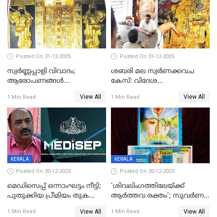
Posted On 31-12-2025
Posted On 31-12-2025
സ്വർണ്ണപ്പാളി വിവാദം;
ശബരി മല സ്വർണക്കവച
ആരോപണങ്ങൾ
കേസ്: വിദേശ
അവസാനിക്കുന്നില്ല
വ്യവസായിയുടെ ആരോപണം
View All
View All
1 Min Read
1 Min Read
നിഷേധിച്ച് ഡി മണി
KERALA
KERALA
Posted On 30-12-2025
Posted On 30-12-2025
മെഡിസെപ്പ് ഒന്നാംഘട്ടം നീട്ടി;
'ശിവലിംഗത്തിലേയ്ക്ക്
പുതുക്കിയ പ്രീമിയം തുക
ആര്‍ത്തവ രക്തം'; സുവര്‍ണ
ഈടാക്കുക ജനുവരി 31
കേരളം ലോട്ടറിയിലെ
View All
View All
1 Min Read
1 Min Read
മുതൽ
ചിത്രത്തിനെതിരെ ഹിന്ദു