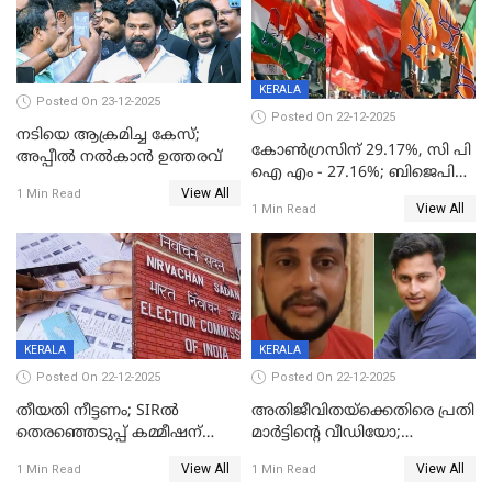
KERALA
Posted On 23-12-2025
Posted On 22-12-2025
നടിയെ ആക്രമിച്ച കേസ്;
കോൺഗ്രസിന് 29.17%, സി പി
അപ്പീൽ നൽകാൻ ഉത്തരവ്
ഐ എം - 27.16%; ബിജെപി
View All
20% കടന്നത്
1 Min Read
View All
1 Min Read
തിരുവനന്തപുരത്ത് മാത്രം,
തദ്ദേശത്തിലെ യഥാർത്ഥ
കണക്ക് പുറത്ത്
KERALA
KERALA
Posted On 22-12-2025
Posted On 22-12-2025
തീയതി നീട്ടണം; SIRൽ
അതിജീവിതയ്‌ക്കെതിരെ പ്രതി
തെരഞ്ഞെടുപ്പ് കമ്മീഷന്
മാർട്ടിന്റെ വീഡിയോ;
കത്തയച്ച് കേരളം
പ്രചരിപ്പിച്ച മൂന്നുപേർ
View All
View All
1 Min Read
1 Min Read
അറസ്റ്റിൽ; നൂറോളം