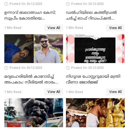
Posted On 25-12-2025
Posted On 25-12-2025
ഉന്നാവ് ബലാത്സംഗ കേസ്;
ഡൽഹിയിലെ കത്തീഡ്രൽ
സുപ്രീം കോടതിയെ
ചർച്ച് ഓഫ് റിഡംപ്ഷൻ
സമീപിക്കാനൊരുങ്ങി
സന്ദർശിച്ച് പ്രധാനമന്ത്രി
View All
View All
1 Min Read
1 Min Read
അതിജീവിത
Posted On 25-12-2025
Posted On 25-12-2025
മദ്യലഹരിയിൽ കാറോടിച്ച്
നിഗൂഢ പോസ്റ്ററുമായി മന്ത്രി
അപകടം: സീരിയൽ താരം
വീണാ ജോർജ്ജ്
സിദ്ധാർത്ഥ് പ്രഭുവിനെതിരെ
View All
View All
1 Min Read
1 Min Read
കേസെടുത്തു