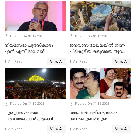
Posted On 31-12-2025
Posted On 31-12-2025
നിയമസഭാ പുരസ്‌കാരം
ജനവാസ മേഖലയിൽ നിന്ന്
എൻ.എസ്.മാധവന്
പിടികൂടിയ കടുവയെ തുറന്നു
വിട്ടു
View All
View All
1 Min Read
1 Min Read
Posted On 31-12-2025
Posted On 31-12-2025
പുതുവര്‍ഷത്തെ
മോഹന്‍ലാലിന്റെ അമ്മ
വരവേല്‍ക്കാന്‍ ഒരുങ്ങി
ശാന്തകുമാരിയുടെ
ലോകം
സംസ്‌കാരം ഇന്ന്
View All
View All
1 Min Read
1 Min Read