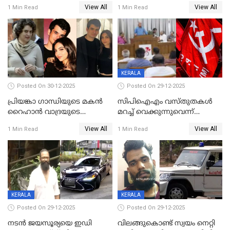
ശബരിമല നട തുറന്നു;
ബാറുകള്‍ക്ക് 12 മണി വരെ
View All
View All
1 Min Read
1 Min Read
സന്നിധാനത്ത് വൻ
പ്രവര്‍ത്തനാനുമതി
ഭക്തജനത്തിരക്ക്
KERALA
Posted On 30-12-2025
Posted On 29-12-2025
പ്രിയങ്കാ ​ഗാന്ധിയുടെ മകൻ
സിപിഐഎം വസ്തുതകൾ
റൈഹാൻ വാദ്രയുടെ
മറച്ച് വെക്കുന്നുവെന്ന്
വിവാഹനിശ്ചയം
സിപിഐ, 'പത്മകുമാറിനെ
View All
View All
1 Min Read
1 Min Read
കഴിഞ്ഞതായി റിപ്പോർട്ട്
സംരക്ഷിച്ചത്
തിരിച്ചടിച്ചു',വെള്ളാപ്പള്ളിയെ
ന്യായീകരിക്കുന്നതിലും
CPIഎക്സിക്യൂട്ടീവിൽ
വിമർശനം
KERALA
KERALA
Posted On 29-12-2025
Posted On 29-12-2025
നടൻ ജയസൂര്യയെ ഇഡി
വിലങ്ങുകൊണ്ട് സ്വയം നെറ്റി