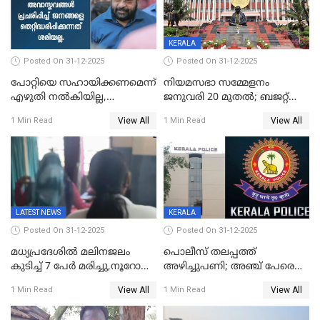
KERALA
Posted On 31-12-2025
Posted On 31-12-2025
പോറ്റിയെ സഹായിക്കണമെന്ന്
നിയമസഭാ സമ്മേളനം
എഴുതി നൽകിയില്ല,
ജനുവരി 20 മുതല്‍; ബജറ്റ്
ജനങ്ങളെ
അവതരണം അവസാനവാരം;
View All
View All
1 Min Read
1 Min Read
തെറ്റിദ്ധരിപ്പിക്കരുത്,
മന്ത്രിസഭാ
സാങ്കൽപ്പിക കഥകൾ
യോഗതീരുമാനങ്ങൾ
പ്രചരിപ്പിക്കുന്നുവെന്നും
കടകംപള്ളി സുരേന്ദ്രൻ
LATEST NEWS
KERALA
Posted On 31-12-2025
Posted On 31-12-2025
മധ്യപ്രദേശിൽ മലിനജലം
പൊലീസ് തലപ്പത്ത്
കുടിച്ച് 7 പേർ മരിച്ചു,നൂറോളം
അഴിച്ചുപണി; അഞ്ച് പേരെ
പേർ ഗുരുതരാവസ്ഥയിൽ
ഐജി റാങ്കിലേക്ക്
View All
View All
1 Min Read
1 Min Read
ഉയർത്തി,അജിതാ ബീഗം
ക്രൈംബ്രാഞ്ച് ഐജി,