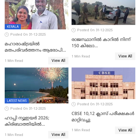
എസ്.ശ്യാംസുന്ദർ
ഇന്റലിജൻസ് ഐജി
KERALA
Posted On 31-12-2025
Posted On 31-12-2025
രാജസ്ഥാനിൽ കാറിൽ നിന്ന്
മഹാരാഷ്ട്രയിൽ
150 കിലോ
മതപരിവർത്തനം ആരോപിച്ചു
സ്ഫോടകവസ്തുക്കൾ
View All
അറസ്റ്റിലായ മലയാളി
1 Min Read
പിടികൂടി
View All
1 Min Read
വൈദികനും ഭാര്യയ്ക്കും
ഉൾപ്പെടെ 11പേർക്കും ജാമ്യം
LATEST NEWS
Posted On 31-12-2025
Posted On 31-12-2025
CBSE 10,12 ക്ലാസ് പരീക്ഷകള്‍
ഹാപ്പി ന്യൂഇയർ 2026;
മാറ്റിവച്ചു
കിരിബാത്തിയിൽ
View All
പുതുവർഷമെത്തി
1 Min Read
View All
1 Min Read