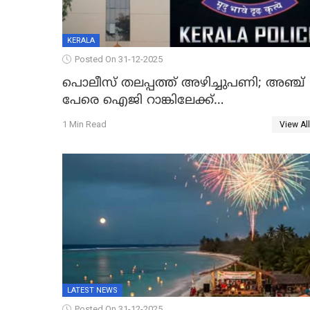
KERALA
Posted On 31-12-2025
പൊലീസ് തലപ്പത്ത് അഴിച്ചുപണി; അഞ്ച്
പേരെ ഐജി റാങ്കിലേക്ക്
ഉയർത്തി,അജിതാ ബീഗം ക്രൈംബ്രാഞ്ച്
1 Min Read
View All
ഐജി, എസ്.ശ്യാംസുന്ദർ ഇന്റലിജൻസ്
ഐജി
LATEST NEWS
Posted On 31-12-2025