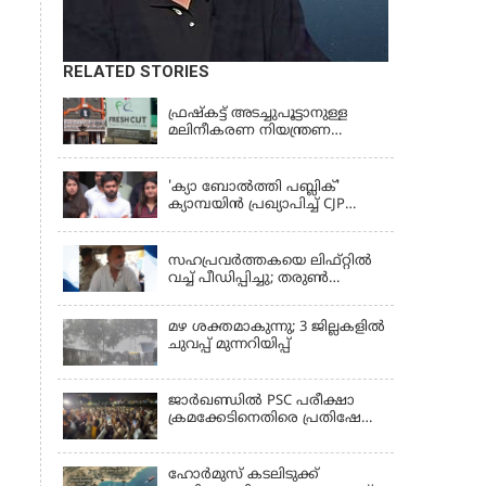
RELATED STORIES
KERALA
ഫ്രഷ്‌കട്ട് അടച്ചുപൂട്ടാനുള്ള
മലിനീകരണ നിയന്ത്രണ
ബോർഡ് ഉത്തരവിന്
KERALA
ഹൈക്കോടതി സ്റ്റേ
'ക്യാ ബോൽത്തി പബ്ലിക്'
ക്യാമ്പയിൻ പ്രഖ്യാപിച്ച് CJP
സ്ഥാപകൻ അഭിജീത് ദിപ്കെ;
LATEST NEWS
ജാർഖണ്ഡിലെ വിദ്യാർത്ഥി
പ്രക്ഷോഭത്തിലും മറുപടി
സഹപ്രവർത്തകയെ ലിഫ്റ്റിൽ
വച്ച് പീഡിപ്പിച്ചു; തരുൺ
തേജ്‌പാലിന് 10 വർഷം തടവ്
മഴ ശക്തമാകുന്നു; 3 ജില്ലകളിൽ
ചുവപ്പ് മുന്നറിയിപ്പ്
ജാര്‍ഖണ്ഡില്‍ PSC പരീക്ഷാ
ക്രമക്കേടിനെതിരെ പ്രതിഷേധം;
ചര്‍ച്ചക്ക് തുടക്കമിട്ട് സർക്കാർ
ഹോര്‍മുസ് കടലിടുക്ക്