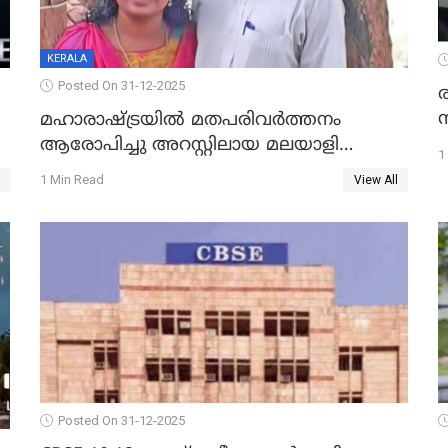
KERALA
Posted On 31-12-2025
മഹാരാഷ്ട്രയിൽ മതപരിവർത്തനം
ആരോപിച്ചു അറസ്റ്റിലായ മലയാളി
1
വൈദികനും ഭാര്യയ്ക്കും ഉൾപ്പെടെ
1 Min Read
View All
11പേർക്കും ജാമ്യം
Posted On 31-12-2025