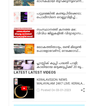
ഭാഗികമായി തുറക്കുന്നുവെന്ന്
റിപ്പോര്‍ട്ട്
പറ്റുമെങ്കിൽ കണ്ടുപിടിക്കെടാ;
പൊലീസിനെ വെല്ലുവിളിച്ച്
അർജുൻ ആയങ്കി
സംസ്ഥാനത്ത് കനത്ത മഴ;
വിവിധ ജില്ലകളിൽ വിദ്യാഭ്യാസ
സ്ഥാപനങ്ങൾക്ക് അവധി
KERALA
ലോകത്തിതാദ്യം, രണ്ട് മില്യണ്‍
ഫോളോവേഴ്‌സ്, റെക്കോഡ്
നേട്ടവുമായി കേരള പൊലീസ്
KERALA
പ്ലാസ്റ്റിക് കുപ്പി പദ്ധതി പാളി;
കാലിയായ മദ്യക്കുപ്പിക്ക് 20 രൂപ
പദ്ധതി അവസാനിപ്പിച്ച്
LATEST LATEST VIDEOS
ബെവ്‌കോ
KERALAVISION NEWS
MALAYALAM 24X7 LIVE: KERALA
UPDATES & BREAKING NEWS
Posted On 03-01-2023