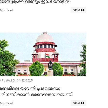
യസൂര്യക്ക് വീണ്ടും ഇഡി നോട്ടീസ്
 Min Read
View All
Posted On 31-12-2025
ശബരിമല യുവതി പ്രവേശനം;
പരിഗണിക്കാന്‍ ഭരണഘടന ബെഞ്ച്
 Min Read
View All