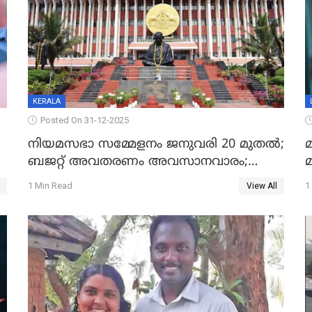
KERALA
Posted On 31-12-2025
നിയമസഭാ സമ്മേളനം ജനുവരി 20 മുതല്‍;
മ
ബജറ്റ് അവതരണം അവസാനവാരം;
മന്ത്രിസഭാ യോഗതീരുമാനങ്ങൾ
1 Min Read
1
View All