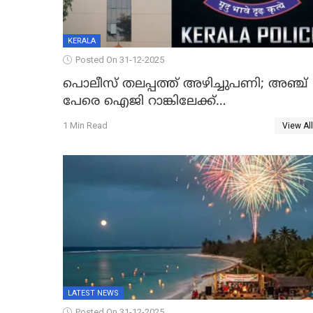
KERALA
Posted On 31-12-2025
പൊലീസ് തലപ്പത്ത് അഴിച്ചുപണി; അഞ്ച്
പേരെ ഐജി റാങ്കിലേക്ക്
ഉയർത്തി,അജിതാ ബീഗം ക്രൈംബ്രാഞ്ച്
1 Min Read
View All
ഐജി, എസ്.ശ്യാംസുന്ദർ ഇന്റലിജൻസ്
ഐജി
LATEST NEWS
Posted On 31-12-2025