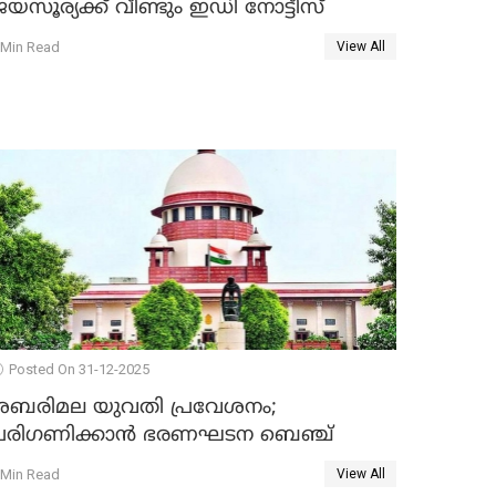
യസൂര്യക്ക് വീണ്ടും ഇഡി നോട്ടീസ്
 Min Read
View All
Posted On 31-12-2025
ശബരിമല യുവതി പ്രവേശനം;
പരിഗണിക്കാന്‍ ഭരണഘടന ബെഞ്ച്
 Min Read
View All