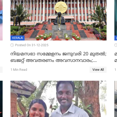
KERALA
Posted On 31-12-2025
നിയമസഭാ സമ്മേളനം ജനുവരി 20 മുതല്‍;
മ
ബജറ്റ് അവതരണം അവസാനവാരം;
മന്ത്രിസഭാ യോഗതീരുമാനങ്ങൾ
1 Min Read
1
View All