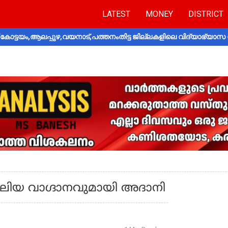
LATEST
MONEY
DISTRICT
ോട്ടയം,ആലപ്പുഴ,വയനാട്,പത്തനംതിട്ട ജില്ലകളിലെ വിദ്യാഭ്യാസ 
ിയ വാഗ്ദാനവുമായി അദാനി