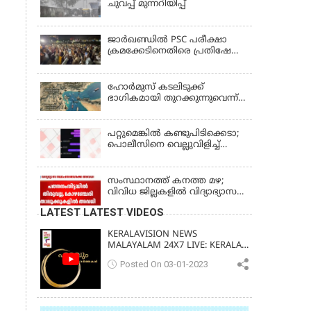
ചുവപ്പ് മുന്നറിയിപ്പ്
ജാര്‍ഖണ്ഡില്‍ PSC പരീക്ഷാ
ക്രമക്കേടിനെതിരെ പ്രതിഷേധം;
ചര്‍ച്ചക്ക് തുടക്കമിട്ട് സർക്കാർ
ഹോര്‍മുസ് കടലിടുക്ക്
ഭാഗികമായി തുറക്കുന്നുവെന്ന്
റിപ്പോര്‍ട്ട്
പറ്റുമെങ്കിൽ കണ്ടുപിടിക്കെടാ;
പൊലീസിനെ വെല്ലുവിളിച്ച്
അർജുൻ ആയങ്കി
സംസ്ഥാനത്ത് കനത്ത മഴ;
വിവിധ ജില്ലകളിൽ വിദ്യാഭ്യാസ
സ്ഥാപനങ്ങൾക്ക് അവധി
LATEST LATEST VIDEOS
KERALAVISION NEWS
MALAYALAM 24X7 LIVE: KERALA
UPDATES & BREAKING NEWS
Posted On 03-01-2023