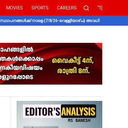
MOVIES
SPORTS
CAREERS
സ്ഥാപനങ്ങൾക്ക് നാളെ (7/8/26-വെള്ളിയാഴ്ച) അവധി
തൃശൂരിൽ