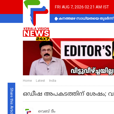
FRI AUG 7, 2026 02:21 AM IST
കനത്തമഴ സാധ്യതയെ തുടർന്ന് ക
Home
Latest
India
Share this Article
ഒഡീഷ അപകടത്തിന് ശേഷം; വല
വെബ് ടീം