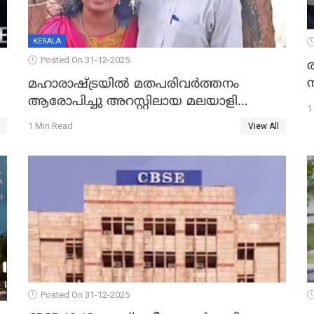
KERALA
Posted On 31-12-2025
മഹാരാഷ്ട്രയിൽ മതപരിവർത്തനം
ആരോപിച്ചു അറസ്റ്റിലായ മലയാളി
1
വൈദികനും ഭാര്യയ്ക്കും ഉൾപ്പെടെ
1 Min Read
View All
11പേർക്കും ജാമ്യം
Posted On 31-12-2025