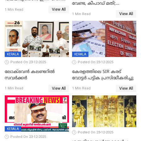
വേണ്ട, കീപാഡ് മതി;
യോഗം
View All
സ്ത്രീകൾക്ക് സ്മാർട്ട് ഫോൺ
1 Min Read
View All
1 Min Read
വിലക്കി രാജ്യത്തെ ഒരു
പഞ്ചായത്ത്
KERALA
KERALA
Posted On 23-12-2025
Posted On 23-12-2025
ലോക്ഭവൻ കലണ്ടറിൽ
കേരളത്തിലെ SIR കരട്
സവർക്കർ
വോട്ടര്‍ പട്ടിക പ്രസിദ്ധീകരിച്ചു
View All
View All
1 Min Read
1 Min Read
KERALA
Posted On 23-12-2025
Posted On 23-12-2025