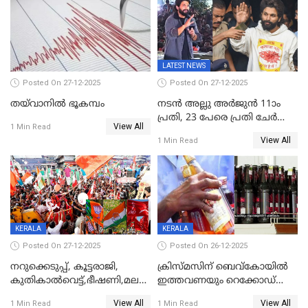
കേരളവിഷൻ ബ്രോഡ്ബാൻഡ്
കണക്ട്&വിൻ
LATEST NEWS
Posted On 27-12-2025
Posted On 27-12-2025
തയ്‌വാനിൽ ഭൂകമ്പം
നടൻ അല്ലു അർജുൻ 11ാം
പ്രതി, 23 പേരെ പ്രതി ചേർത്ത്
View All
1 Min Read
കുറ്റപത്രം സമർപ്പിച്ചു
View All
1 Min Read
KERALA
KERALA
Posted On 27-12-2025
Posted On 26-12-2025
നറുക്കെടുപ്പ്, കൂട്ടരാജി,
ക്രിസ്മസിന് ബെവ്‌കോയിൽ
കുതികാൽവെട്ട്,ഭീഷണി,മലബാറിലാകട്ടെ
ഇത്തവണയും റെക്കോഡ്
ട്വിസ്റ്റോട് ട്വിസ്റ്റും; അടിമുടി
വിൽപ്പന;കഴിഞ്ഞവർഷത്തേക്ക
View All
View All
1 Min Read
1 Min Read