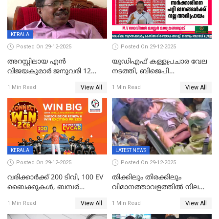
KERALA
Posted On 29-12-2025
Posted On 29-12-2025
അറസ്റ്റിലായ എൻ
യുഡിഎഫ് കള്ളപ്രചാര വേല
വിജയകുമാർ ജനുവരി 12
നടത്തി, ബിജെപി
വരെ റിമാൻഡിൽ;
ഹിന്ദുവർഗീയത പ്രചരിപ്പിച്ചു,
View All
View All
1 Min Read
1 Min Read
ജാമ്യാപേക്ഷ ഈ മാസം 31ന്
ശബരിമല അത്ര
പരിഗണിക്കും
തിരിച്ചടിയായില്ല,സർക്കാരിനെക്കുറ
ജനങ്ങൾക്ക് മികച്ച
അഭിപ്രായം, എല്‍ഡിഎഫ്
അധികാരം നിലനിര്‍ത്തും,
ലോക്സഭ
തെരഞ്ഞെടുപ്പിനേക്കാൾ 17
KERALA
LATEST NEWS
ലക്ഷം വോട്ട് ലഭിച്ചു
Posted On 29-12-2025
Posted On 29-12-2025
വരിക്കാർക്ക് 200 ടിവി, 100 EV
തിക്കിലും തിരക്കിലും
ബൈക്കുകൾ, ബമ്പർ
വിമാനത്താവളത്തില്‍ നിലത്ത്
സമ്മാനമായി EV കാർ
വീണ് വിജയ്
View All
View All
1 Min Read
1 Min Read
ഉൾപ്പെടെ 2 കോടി രൂപയുടെ
സമ്മാനങ്ങളുമായി