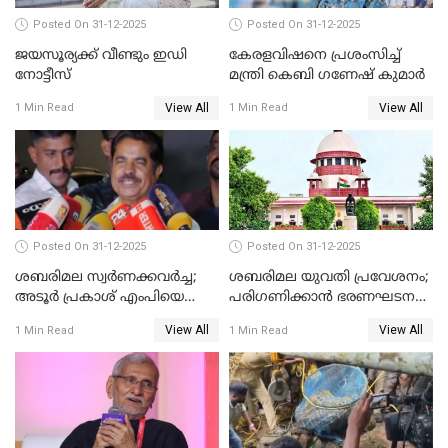
Posted On 31-12-2025
Posted On 31-12-2025
ജയസൂര്യക്ക് വീണ്ടും ഇഡി
കേരളവിഷനെ പ്രശംസിച്ച്
നോട്ടീസ്
മന്ത്രി കെബി ഗണേഷ് കുമാര്‍
View All
View All
1 Min Read
1 Min Read
Posted On 31-12-2025
Posted On 31-12-2025
ശബരിമല സ്വര്‍ണക്കവര്‍ച്ച;
ശബരിമല യുവതി പ്രവേശനം;
അടൂര്‍ പ്രകാശ് എംപിയെ
പരിഗണിക്കാന്‍ ഭരണഘടന
ചോദ്യം ചെയ്യാൻ SIT
ബെഞ്ച്
View All
View All
1 Min Read
1 Min Read