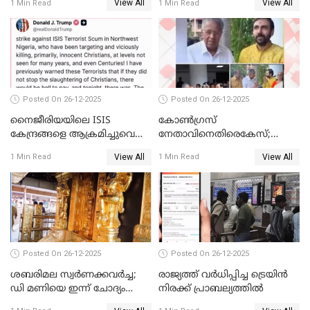
View All
View All
1 Min Read
1 Min Read
Posted On 26-12-2025
Posted On 26-12-2025
നൈജീരിയയിലെ ISIS
കോണ്‍ഗ്രസ്
കേന്ദ്രങ്ങളെ ആക്രമിച്ചുവെന്ന്
നേതാവിനെതിരെകേസ്;
ട്രംപ്
മുഖ്യമന്ത്രിയും ഉണ്ണികൃഷ്ണന്‍
View All
View All
1 Min Read
1 Min Read
പോറ്റിയും ഒപ്പമുള്ള AI ചിത്രം
പങ്കുവെച്ചു
Posted On 26-12-2025
Posted On 26-12-2025
ശബരിമല സ്വര്‍ണക്കവര്‍ച്ച;
രാജ്യത്ത് വര്‍ധിപ്പിച്ച ട്രെയിന്‍
ഡി മണിയെ ഇന്ന് ചോദ്യം
നിരക്ക് പ്രാബല്യത്തില്‍
ചെയ്യും