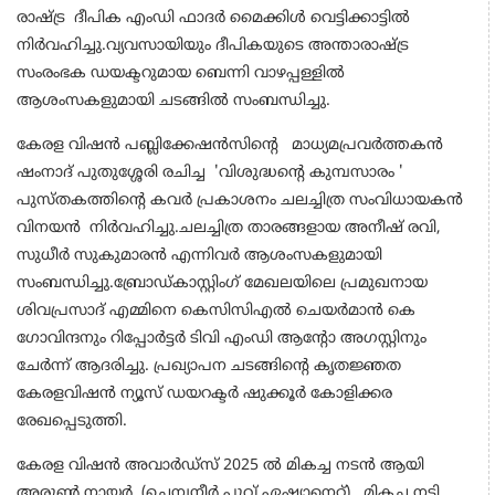
രാഷ്ട്ര ദീപിക എംഡി ഫാദർ മൈക്കിൾ വെട്ടിക്കാട്ടിൽ
നിർവഹിച്ചു.വ്യവസായിയും ദീപികയുടെ അന്താരാഷ്ട്ര
സംരംഭക ഡയക്ടറുമായ ബെന്നി വാഴപ്പള്ളിൽ
ആശംസകളുമായി ചടങ്ങിൽ സംബന്ധിച്ചു.
കേരള വിഷൻ പബ്ലിക്കേഷൻസിന്റെ മാധ്യമപ്രവർത്തകൻ
ഷംനാദ് പുതുശ്ശേരി രചിച്ച 'വിശുദ്ധൻ്റെ കുമ്പസാരം '
പുസ്തകത്തിന്റെ കവർ പ്രകാശനം ചലച്ചിത്ര സംവിധായകൻ
വിനയൻ നിർവഹിച്ചു.ചലച്ചിത്ര താരങ്ങളായ അനീഷ് രവി,
സുധീർ സുകുമാരൻ എന്നിവർ ആശംസകളുമായി
സംബന്ധിച്ചു.ബ്രോഡ്കാസ്റ്റിംഗ് മേഖലയിലെ പ്രമുഖനായ
ശിവപ്രസാദ് എമ്മിനെ കെസിസിഎൽ ചെയർമാൻ കെ
ഗോവിന്ദനും റിപ്പോർട്ടർ ടിവി എംഡി ആന്റോ അഗസ്റ്റിനും
ചേർന്ന് ആദരിച്ചു. പ്രഖ്യാപന ചടങ്ങിന്റെ കൃതജ്ഞത
കേരളവിഷൻ ന്യൂസ് ഡയറക്ടർ ഷുക്കൂർ കോളിക്കര
രേഖപ്പെടുത്തി.
കേരള വിഷൻ അവാർഡ്‌സ് 2025 ൽ മികച്ച നടൻ ആയി
അരുൺ നായർ (ചെമ്പനീർ പൂവ്,ഏഷ്യാനെറ്റ്), മികച്ച നടി