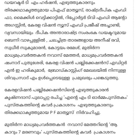
ഡയറക്ടർ ടി എം ഹർഷൻ, എഴുത്തുകാരനും
തിരക്കഥാകൃത്തുമായ പിഎഫ് മാത്യൂസ്, രാഷ്ട്രദീപിക എംഡി
ഫാ, മൈക്കിൾ വെട്ടിക്കാട്ടിൽ, റിപ്പോർട്ടർ ടിവി എംഡി ആന്റോ
അഗസ്റ്റിൻ, കേരള വിഷൻ ന്യൂസ് എംഡി പ്രജീഷ് അച്ചാണ്ടി,
വ്യവസായിയും ദീപിക അന്താരാഷ്ട്ര സംരംഭക ഡയക്ടറുമായ
ബെന്നി വാഴപ്പള്ളിൽ , ചലച്ചിത്ര താരങ്ങളായ അനീഷ് രവി,
സുധീർ സുകുമാരൻ, കോട്ടയം രമേശ്, മുതിർന്ന
മാധ്യമപ്രവർത്തകൻ നവാസ് മേത്തർ, മാധ്യമപ്രവർത്തകൻ
ഷംനാദ് പുതുശേരി, കേരള വിഷൻ പബ്ലിക്കേഷൻസ് എഡിറ്റർ
എൻ ഇ ഹരികുമാർ, ബ്രോഡ്കാസ്റ്റിംഗ് മേഖലയിൽ നിന്നുള്ള
ശിവപ്രസാദ് എം ഉൾപ്പെടെയുള്ള പ്രമുഖരും പങ്കെടുത്തു.
കേരളവിഷൻ പബ്ലിക്കേഷൻസിന്റെ എഴുത്തുകാരൻ
കൃഷ്ണദാസ് പുലാപ്പറ്റ രചിച്ച 'എൻ്റെ എം ടി ഓർമ്മപുസ്തകം'
പുസ്തകത്തിന്റെ കവർ
പ്രകാശനം എഴുത്തുകാരനും
തിരക്കഥാകൃത്തുമായ P F മാത്യൂസ് നിർവഹിച്ചു.
മുതിർന്ന മാധ്യമപ്രവർത്തകൻ നവാസ് മേത്തറിന്റെ 'ആ
കാറും 7 മരണവും' പുസ്തകത്തിന്റെ കവർ പ്രകാശനം