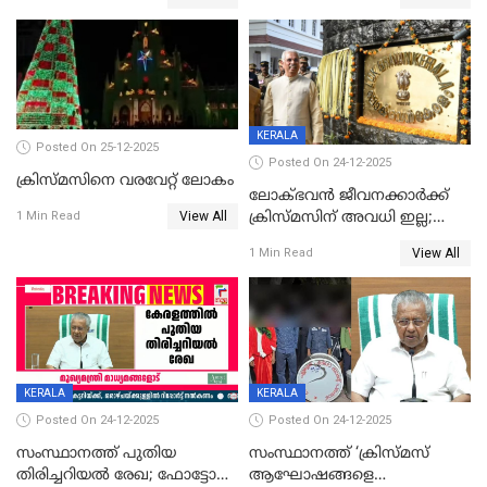
KERALA
Posted On 25-12-2025
Posted On 24-12-2025
ക്രിസ്മസിനെ വരവേറ്റ് ലോകം
ലോക്ഭവൻ ജീവനക്കാർക്ക്
View All
ക്രിസ്മസിന് അവധി ഇല്ല;
1 Min Read
ഹാജരാവാൻ ഉത്തരവ്
View All
1 Min Read
KERALA
KERALA
Posted On 24-12-2025
Posted On 24-12-2025
സംസ്ഥാനത്ത് പുതിയ
സംസ്ഥാനത്ത് ‘ക്രിസ്മസ്
തിരിച്ചറിയല്‍ രേഖ; ഫോട്ടോ
ആഘോഷങ്ങളെ