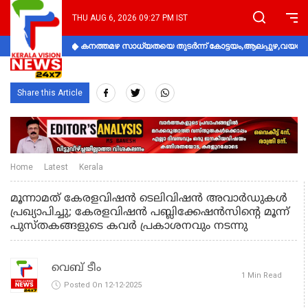
THU AUG 6, 2026 09:27 PM IST
കനത്തമഴ സാധ്യതയെ തുടർന്ന് കോട്ടയം,ആലപ്പുഴ,വയനാട്
Share this Article
Home
Latest
Kerala
മൂന്നാമത് കേരളവിഷൻ ടെലിവിഷൻ അവാർഡുകൾ
പ്രഖ്യാപിച്ചു; കേരളവിഷൻ പബ്ലിക്കേഷൻസിന്റെ മൂന്ന്
പുസ്തകങ്ങളുടെ കവർ പ്രകാശനവും നടന്നു
വെബ് ടീം
1 Min Read
Posted On 12-12-2025