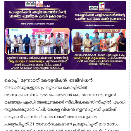
കൊച്ചി: മൂന്നാമത് കേരളവിഷൻ ടെലിവിഷൻ
അവാർഡുകളുടെ പ്രഖ്യാപനം കൊച്ചിയിൽ
നടന്നു.കെസിസിഎൽ ചെയർമാൻ കെ ഗോവിന്ദൻ, ന്യൂസ്
മലയാളം എംഡി അബൂബക്കർ സിദ്ധിഖ്,കെസിസിഎൽ എംഡി
സുരേഷ്കുമാർ പിപി, കേരള വിഷൻ ന്യൂസ് എംഡി പ്രജീഷ്
അച്ചാണ്ടി എന്നിവർ ചേർന്നാണ് അവാർഡുകൾ
പ്രഖ്യാപിച്ചത്.21 അവാർഡുകളാണ് പ്രഖ്യാപിച്ചത്.ഈ മാസം