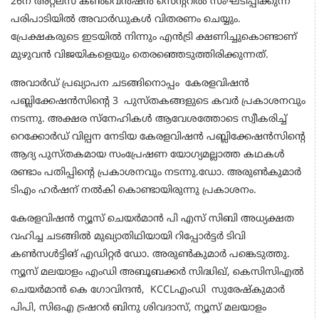
26ന് അറ്റ്ലസ് കൺവെൻഷൻ സെന്ററിൽ സംഘടിപ്പിക്കുന്ന
പരിപാടിയിൽ അവാർഡുകൾ വിതരണം ചെയ്യും.
പ്രേക്ഷകരുടെ ഇടയിൽ നിന്നും എൻട്രി ക്ഷണിച്ചുകൊണ്ടാണ്
മുഴുവൻ വിജയികളെയും തെരഞ്ഞെടുത്തിരിക്കുന്നത്.
അവാർഡ് പ്രഖ്യാപന ചടങ്ങിനൊപ്പം കേരളവിഷൻ
പബ്ലിക്കേഷൻസിന്റെ 3 പുസ്തകങ്ങളുടെ കവർ പ്രകാശനവും
നടന്നു. അക്ഷര സ്നേഹികൾ ആവേശത്തോടെ സ്വീകരിച്ച്
റെക്കോർഡ് വില്പന നേടിയ കേരളവിഷൻ പബ്ലിക്കേഷൻസിന്റെ
ആദ്യ പുസ്തകമായ സംപ്രേഷണ യോഗ്യമല്ലാത്ത കഥകൾ
രണ്ടാം പതിപ്പിന്റെ പ്രകാശനവും നടന്നു.ഡോ. അരുൺകുമാർ
ടിഎം ഹർഷന് നൽകി കൊണ്ടായിരുന്നു പ്രകാശനം.
കേരളവിഷൻ ന്യൂസ് ചെയർമാൻ പി എസ് സിബി അധ്യക്ഷത
വഹിച്ച ചടങ്ങിൽ മുഖ്യാതിഥിയായി റിപ്പോർട്ടർ ടിവി
കൺസൾട്ടിങ് എഡിറ്റർ ഡോ. അരുൺകുമാർ പങ്കെടുത്തു.
ന്യൂസ് മലയാളം എംഡി അബൂബക്കർ സിദ്ധിഖ്, കെസിസിഎൽ
ചെയർമാൻ കെ ഗോവിന്ദൻ, KCCLഎംഡി സുരേഷ്‌കുമാർ
പിപി, സിഒഎ ട്രഷറർ ബിനു ശിവദാസ്, ന്യൂസ് മലയാളം