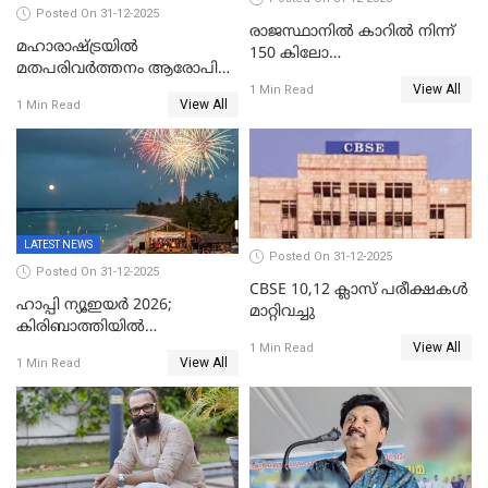
Posted On 31-12-2025
രാജസ്ഥാനിൽ കാറിൽ നിന്ന്
മഹാരാഷ്ട്രയിൽ
150 കിലോ
മതപരിവർത്തനം ആരോപിച്ചു
സ്ഫോടകവസ്തുക്കൾ
View All
അറസ്റ്റിലായ മലയാളി
1 Min Read
പിടികൂടി
View All
1 Min Read
വൈദികനും ഭാര്യയ്ക്കും
ഉൾപ്പെടെ 11പേർക്കും ജാമ്യം
LATEST NEWS
Posted On 31-12-2025
Posted On 31-12-2025
CBSE 10,12 ക്ലാസ് പരീക്ഷകള്‍
ഹാപ്പി ന്യൂഇയർ 2026;
മാറ്റിവച്ചു
കിരിബാത്തിയിൽ
View All
പുതുവർഷമെത്തി
1 Min Read
View All
1 Min Read