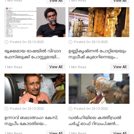
View All
View All
1 Min Read
1 Min Read
Posted On 25-12-2025
Posted On 25-12-2025
രൂക്ഷമായ ഭാഷയിൽ വിവാദ
ഉണ്ണികൃഷ്ണന്‍ പോറ്റിയെയും
ഫേസ്ബുക്ക് പോസ്റ്റുമായി
സുധീഷ് കുമാറിനെയും
നടൻ വിനായകൻ
വീണ്ടും ചോദ്യം ചെയ്ത് SIT
View All
View All
1 Min Read
1 Min Read
Posted On 25-12-2025
Posted On 25-12-2025
ഉന്നാവ് ബലാത്സംഗ കേസ്;
ഡൽഹിയിലെ കത്തീഡ്രൽ
സുപ്രീം കോടതിയെ
ചർച്ച് ഓഫ് റിഡംപ്ഷൻ
സമീപിക്കാനൊരുങ്ങി
സന്ദർശിച്ച് പ്രധാനമന്ത്രി
View All
View All
1 Min Read
1 Min Read