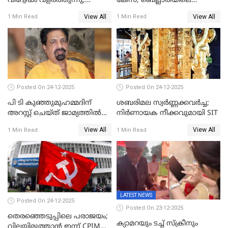
വിദ്വേഷം വളർത്തുന്നു;
കേസ്; ബെല്ലാരിയിലെ
പ്രതിഷേധവിമായി
ജ്വല്ലറിയില്‍ പരിശോധന
View All
View All
1 Min Read
1 Min Read
കോൺഗ്രസ്
Posted On 24-12-2025
Posted On 24-12-2025
പി ടി കുഞ്ഞുമുഹമ്മദിന്
ശബരിമല സ്വര്‍ണ്ണക്കവര്‍ച്ച;
അറസ്റ്റ് ചെയ്ത് ജാമ്യത്തില്‍
നിർണായക നീക്കവുമായി SIT
വിട്ടു
View All
View All
1 Min Read
1 Min Read
LATEST NEWS
Posted On 24-12-2025
Posted On 23-12-2025
തെരഞ്ഞെടുപ്പിലെ പരാജയം;
ക്യാമറയും ടച്ച് സ്ക്രീനും
വിലയിരുത്താന്‍ ഇന്ന് CPIM