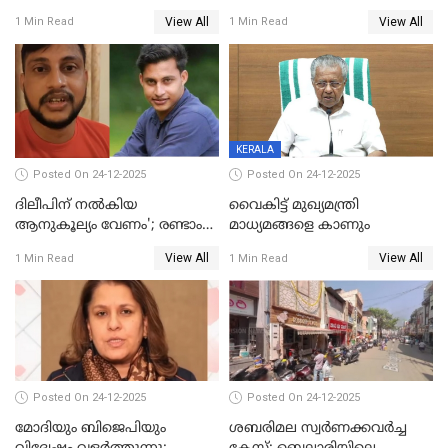
പതിപ്പിച്ച നേറ്റിവിറ്റി കാര്‍ഡ്
കടന്നാക്രമിയ്ക്കുന്നു; എല്ലാ
View All
View All
1 Min Read
1 Min Read
നല്‍കുമെന്ന് മുഖ്യമന്ത്രി; SIR
ആക്രമണങ്ങൾക്കും പിന്നിലും
ഹെല്‍പ് ഡസ്‌കുകള്‍
സംഘപരിവാർ’; മുഖ്യമന്ത്രി
ആരംഭിക്കാന്‍ മന്ത്രിസഭാ
യോഗ തീരുമാനം
KERALA
Posted On 24-12-2025
Posted On 24-12-2025
ദിലീപിന് നല്‍കിയ
വൈകിട്ട് മുഖ്യമന്ത്രി
ആനുകൂല്യം വേണം'; രണ്ടാം
മാധ്യമങ്ങളെ കാണും
പ്രതി മാര്‍ട്ടിന്‍
View All
View All
1 Min Read
1 Min Read
ഹൈക്കോടതിയില്‍
Posted On 24-12-2025
Posted On 24-12-2025
മോദിയും ബിജെപിയും
ശബരിമല സ്വര്‍ണക്കവര്‍ച്ച