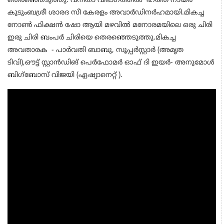
തെരഞ്ഞെടുത്തു. വനിതാ വിഭാഗത്തിൽ ഹരിത നായർ
കുടുംബശ്രീ ശാരദ സീ കേരളം അവാർഡിനർഹമായി.മികച്ച
നോൺ ഫിക്ഷൻ ഷോ ആയി മഴവിൽ മനോരമയിലെ ഒരു ചിരി
ഇരു ചിരി ബംപർ ചിരിയെ തെരഞ്ഞെടുത്തു.മികച്ച
അവതാരക - പാർവതി ബാബു, സൂപ്പർസ്റ്റാർ (അമൃത
ടിവി),ഔട്ട്‌ സ്റ്റാൻഡിങ് പെർഫോമർ ഓഫ് ദി ഇയർ- അനുമോൾ
ബിഗ്‌ബോസ് വിജയി (ഏഷ്യാനെറ്റ് ).