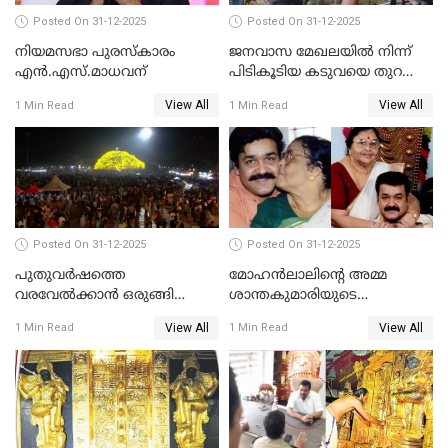
Posted On 31-12-2025
Posted On 31-12-2025
നിയമസഭാ പുരസ്‌കാരം
ജനവാസ മേഖലയിൽ നിന്ന്
എൻ.എസ്.മാധവന്
പിടികൂടിയ കടുവയെ തുറന്നു
വിട്ടു
View All
View All
1 Min Read
1 Min Read
Posted On 31-12-2025
Posted On 31-12-2025
പുതുവര്‍ഷത്തെ
മോഹന്‍ലാലിന്റെ അമ്മ
വരവേല്‍ക്കാന്‍ ഒരുങ്ങി
ശാന്തകുമാരിയുടെ
ലോകം
സംസ്‌കാരം ഇന്ന്
View All
View All
1 Min Read
1 Min Read