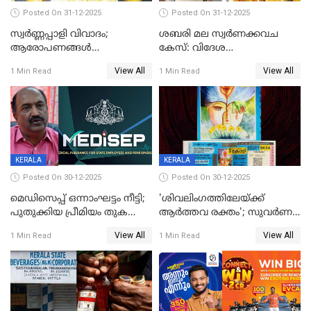
Posted On 31-12-2025
Posted On 31-12-2025
സ്വർണ്ണപ്പാളി വിവാദം;
ശബരി മല സ്വർണക്കവച
ആരോപണങ്ങൾ
കേസ്: വിദേശ
അവസാനിക്കുന്നില്ല
വ്യവസായിയുടെ ആരോപണം
View All
View All
1 Min Read
1 Min Read
നിഷേധിച്ച് ഡി മണി
KERALA
KERALA
Posted On 30-12-2025
Posted On 30-12-2025
മെഡിസെപ്പ് ഒന്നാംഘട്ടം നീട്ടി;
'ശിവലിംഗത്തിലേയ്ക്ക്
പുതുക്കിയ പ്രീമിയം തുക
ആര്‍ത്തവ രക്തം'; സുവര്‍ണ
ഈടാക്കുക ജനുവരി 31
കേരളം ലോട്ടറിയിലെ
View All
View All
1 Min Read
1 Min Read
മുതൽ
ചിത്രത്തിനെതിരെ ഹിന്ദു
ഐക്യവേദി പരാതി നൽകി