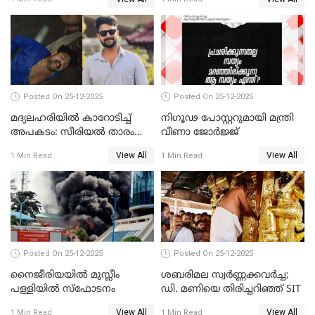
അതിജീവിത
Posted On 25-12-2025
Posted On 25-12-2025
മദ്യലഹരിയിൽ കാറോടിച്ച്
നിഗൂഢ പോസ്റ്ററുമായി മന്ത്രി
അപകടം: സീരിയൽ താരം
വീണാ ജോർജ്ജ്
സിദ്ധാർത്ഥ് പ്രഭുവിനെതിരെ
View All
View All
1 Min Read
1 Min Read
കേസെടുത്തു
Posted On 25-12-2025
Posted On 25-12-2025
നൈജീരിയയിൽ മുസ്ലീം
ശബരിമല സ്വര്‍ണ്ണക്കവര്‍ച്ച;
പള്ളിയില്‍ സ്‌ഫോടനം
ഡി. മണിയെ തിരിച്ചറിഞ്ഞ് SIT
View All
View All
1 Min Read
1 Min Read