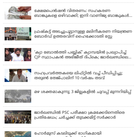
വീഡിയോ
KERALA
ക്ഷേമപെൻഷൻ വിതരണം: സഹകരണ
ബാങ്കുകളെ ഒഴിവാക്കി; ഇനി വാണിജ്യ ബാങ്കുകൾ
മാത്രം
KERALA
ഫ്രഷ്‌കട്ട് അടച്ചുപൂട്ടാനുള്ള മലിനീകരണ നിയന്ത്രണ
ബോർഡ് ഉത്തരവിന് ഹൈക്കോടതി സ്റ്റേ
KERALA
'ക്യാ ബോൽത്തി പബ്ലിക്' ക്യാമ്പയിൻ പ്രഖ്യാപിച്ച്
CJP സ്ഥാപകൻ അഭിജീത് ദിപ്കെ; ജാർഖണ്ഡിലെ
വിദ്യാർത്ഥി പ്രക്ഷോഭത്തിലും മറുപടി
LATEST NEWS
സഹപ്രവർത്തകയെ ലിഫ്റ്റിൽ വച്ച് പീഡിപ്പിച്ചു;
തരുൺ തേജ്‌പാലിന് 10 വർഷം തടവ്
മഴ ശക്തമാകുന്നു; 3 ജില്ലകളിൽ ചുവപ്പ് മുന്നറിയിപ്പ്
ജാര്‍ഖണ്ഡില്‍ PSC പരീക്ഷാ ക്രമക്കേടിനെതിരെ
പ്രതിഷേധം; ചര്‍ച്ചക്ക് തുടക്കമിട്ട് സർക്കാർ
ഹോര്‍മുസ് കടലിടുക്ക് ഭാഗികമായി