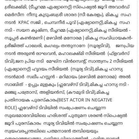
ശ്രീലക്ഷ്മി, (ടീച്ചറമ്മ ഏഷ്യാനെറ്റ്) സ്പെഷ്യൽ ജൂറി അവാർഡ്
മെർസീന നീനു കുടുംബശ്രീ ശാരദ (സീ കേരളം), മികച്ച സഹ
നടൻ KPAC സജി , ചെമ്പനീർ പൂവ് (ഏഷ്യാനെറ്റ്),മികച്ച സഹ
നടി - സയന കൃഷ്ണ, ടീച്ചറമ്മ (ഏഷ്യാനെറ്റ്),മികച്ച സീരിയൽ -
സൂപ്പർ കൺന്മണി ( മഴവിൽ മനോരമ ) മികച്ച സംവിധായകൻ-
ശ്രീജിത്ത് പാലേരി, മംഗല്യം തന്തുനാനേ (സൂര്യടിവി), ജനപ്രിയ
നടൻ അരുൺ രാഘവൻ, മഹാലക്ഷ്മി സീരിയൽ (ഫ്ളവർസ്
ടിവി),ജന പ്രിയ നടി മേഘ്‌ന വിൻസെന്റ്, സാന്ത്വനം 2 സീരിയൽ
(ഏഷ്യാനെറ്റ്) ഹൃദയം സീരിയൽ (സൂര്യ ടിവി),മികച്ച ഹാസ്യ
നടൻമാർ സലീം ഹസ്സൻ - മറിമായം (മഴവിൽ മനോരമ) അൽ
സാബിത്
- ഉപ്പും മുളകും (ഫ്ലവേഴ്സ് ടിവി),മികച്ച ഹാസ്യ നടി -
മഞ്ജു പത്രോസ്, അളിയൻസ്, (കൗമുദി ടിവി),മികച്ച
പ്രതിനായക പുരസ്‌കാരം(BEST ACTOR IN NEGATIVE
ROLE) ഫ്ലവേഴ്സ് ടിവിയിൽ സംപ്രേഷണം ചെയ്യുന്ന
സുഖമോദേവിയിലെ ഹരിശന്ത് പുതുമന ശരൺ
സ്പെഷ്യൽ
ജൂറി പുരസ്‌കാരം സൂര്യ ടിവിയിൽ സംപ്രേഷണം ചെയ്യുന്ന
സ്വയംവരപ്പന്തലിലെ പത്മനാഭൻ തമ്പിയെയും