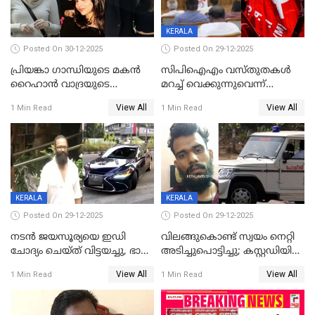
KERALA
Posted On 30-12-2025
Posted On 29-12-2025
പ്രിയങ്കാ ​ഗാന്ധിയുടെ മകൻ
സിപിഐഎം വസ്തുതകൾ
റൈഹാൻ വാദ്രയുടെ
മറച്ച് വെക്കുന്നുവെന്ന്
വിവാഹനിശ്ചയം
സിപിഐ, 'പത്മകുമാറിനെ
View All
View All
1 Min Read
1 Min Read
കഴിഞ്ഞതായി റിപ്പോർട്ട്
സംരക്ഷിച്ചത്
തിരിച്ചടിച്ചു',വെള്ളാപ്പള്ളിയെ
ന്യായീകരിക്കുന്നതിലും
CPIഎക്സിക്യൂട്ടീവിൽ
വിമർശനം
KERALA
KERALA
Posted On 29-12-2025
Posted On 29-12-2025
നടൻ ജയസൂര്യയെ ഇഡി
വിലങ്ങുകൊണ്ട് സ്വയം നെറ്റി
ചോദ്യം ചെയ്ത് വിട്ടയച്ചു, ഭാര്യ
അടിച്ചുപൊട്ടിച്ചു; കസ്റ്റഡിയിൽ
സരിതയുടെയും
എടുക്കുന്നതിനിടെ
View All
View All
1 Min Read
1 Min Read
മൊഴിയെടുത്തു
വധശ്രമക്കേസ് പ്രതി
വിലങ്ങുമായി രക്ഷപ്പെട്ടു;
വ്യാപക തെരച്ചിൽ