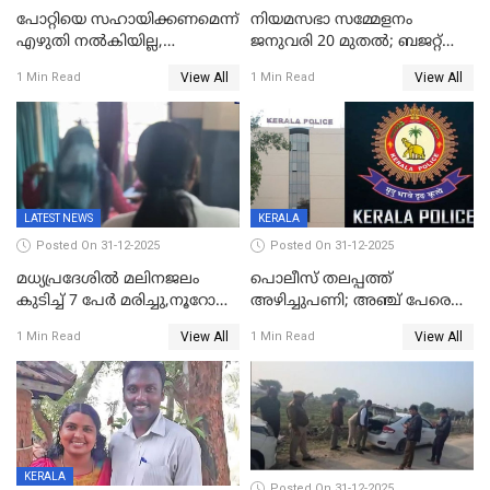
പോറ്റിയെ സഹായിക്കണമെന്ന്
നിയമസഭാ സമ്മേളനം
എഴുതി നൽകിയില്ല,
ജനുവരി 20 മുതല്‍; ബജറ്റ്
ജനങ്ങളെ
അവതരണം അവസാനവാരം;
View All
View All
1 Min Read
1 Min Read
തെറ്റിദ്ധരിപ്പിക്കരുത്,
മന്ത്രിസഭാ
സാങ്കൽപ്പിക കഥകൾ
യോഗതീരുമാനങ്ങൾ
പ്രചരിപ്പിക്കുന്നുവെന്നും
കടകംപള്ളി സുരേന്ദ്രൻ
LATEST NEWS
KERALA
Posted On 31-12-2025
Posted On 31-12-2025
മധ്യപ്രദേശിൽ മലിനജലം
പൊലീസ് തലപ്പത്ത്
കുടിച്ച് 7 പേർ മരിച്ചു,നൂറോളം
അഴിച്ചുപണി; അഞ്ച് പേരെ
പേർ ഗുരുതരാവസ്ഥയിൽ
ഐജി റാങ്കിലേക്ക്
View All
View All
1 Min Read
1 Min Read
ഉയർത്തി,അജിതാ ബീഗം
ക്രൈംബ്രാഞ്ച് ഐജി,
എസ്.ശ്യാംസുന്ദർ
ഇന്റലിജൻസ് ഐജി
KERALA
Posted On 31-12-2025