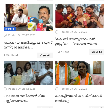
നാടകീയമായി പഞ്ചായത്ത്
53 കോടി രൂപയുടെ അധിക
പ്രസിഡന്‍റ് തെരഞ്ഞെടുപ്പ്
വിൽപ്പന; മലയാളി കുടിച്ചു
തീർത്തത് 333 കോടിയുടെ
മദ്യം
KERALA
Posted On 26-12-2025
Posted On 26-12-2025
'കെ സി വേണുഗോപാല്‍
‘ഞാൻ ഡി മണിയല്ല, എം എസ്
ഗ്രൂപ്പിലെ ചിലരാണ് തന്നെ
മണി’; ശബരിമല
തഴഞ്ഞത്'; ലാലി ജെയിംസ്
View All
സ്വർണക്കവർച്ചയുമായി ഒരു
1 Min Read
View All
1 Min Read
ബന്ധവും ഇല്ലെന്ന് എസ്ഐടി
ചോദ്യം ചെയ്ത ദിണ്ടിഗലിലെ
വ്യവസായി
Posted On 26-12-2025
Posted On 26-12-2025
പാലായെ നയിക്കാന്‍ ദിയ
കൊച്ചിയെ വി.കെ മിനിമോള്‍
പുളിക്കക്കണ്ടം
നയിക്കും