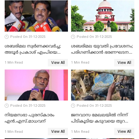
Posted On 31-12-2025
Posted On 31-12-2025
ശബരിമല സ്വര്‍ണക്കവര്‍ച്ച;
ശബരിമല യുവതി പ്രവേശനം;
അടൂര്‍ പ്രകാശ് എംപിയെ
പരിഗണിക്കാന്‍ ഭരണഘടന
ചോദ്യം ചെയ്യാൻ SIT
ബെഞ്ച്
View All
View All
1 Min Read
1 Min Read
Posted On 31-12-2025
Posted On 31-12-2025
നിയമസഭാ പുരസ്‌കാരം
ജനവാസ മേഖലയിൽ നിന്ന്
എൻ.എസ്.മാധവന്
പിടികൂടിയ കടുവയെ തുറന്നു
വിട്ടു
View All
View All
1 Min Read
1 Min Read