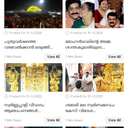
Posted On 31-12-2025
Posted On 31-12-2025
പുതുവര്‍ഷത്തെ
മോഹന്‍ലാലിന്റെ അമ്മ
വരവേല്‍ക്കാന്‍ ഒരുങ്ങി
ശാന്തകുമാരിയുടെ
ലോകം
സംസ്‌കാരം ഇന്ന്
View All
View All
1 Min Read
1 Min Read
Posted On 31-12-2025
Posted On 31-12-2025
സ്വർണ്ണപ്പാളി വിവാദം;
ശബരി മല സ്വർണക്കവച
ആരോപണങ്ങൾ
കേസ്: വിദേശ
അവസാനിക്കുന്നില്ല
വ്യവസായിയുടെ ആരോപണം
View All
View All
1 Min Read
1 Min Read
നിഷേധിച്ച് ഡി മണി