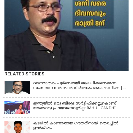
RELATED STORIES
വന്ദേമാതരം പൂര്‍ണമായി ആലപിക്കണമെന്ന
സംസ്ഥാന സര്‍ക്കാര്‍ നിര്‍ദേശം അപലപനീയം |
JAMAAT-E-ISLAMI
ഇന്ത്യയില്‍ ഒരു ബിരുദ സര്‍ട്ടിഫിക്കറ്റുകൊണ്ട്
യാതൊരു പ്രയോജനവുമില്ല; RAHUL GANDHI
കടലിൽ കാണാതായ ഗൗതമിനായി തെരച്ചിൽ
ഊർജിതം