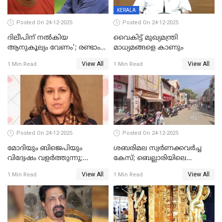
KERALA
Posted On 24-12-2025
Posted On 24-12-2025
ദിലീപിന് നല്‍കിയ
വൈകിട്ട് മുഖ്യമന്ത്രി
ആനുകൂല്യം വേണം'; രണ്ടാം
മാധ്യമങ്ങളെ കാണും
പ്രതി മാര്‍ട്ടിന്‍
View All
View All
1 Min Read
1 Min Read
ഹൈക്കോടതിയില്‍
Posted On 24-12-2025
Posted On 24-12-2025
മോദിയും ബിജെപിയും
ശബരിമല സ്വര്‍ണക്കവര്‍ച്ച
വിദ്വേഷം വളർത്തുന്നു;
കേസ്; ബെല്ലാരിയിലെ
പ്രതിഷേധവിമായി
ജ്വല്ലറിയില്‍ പരിശോധന
View All
View All
1 Min Read
1 Min Read
കോൺഗ്രസ്