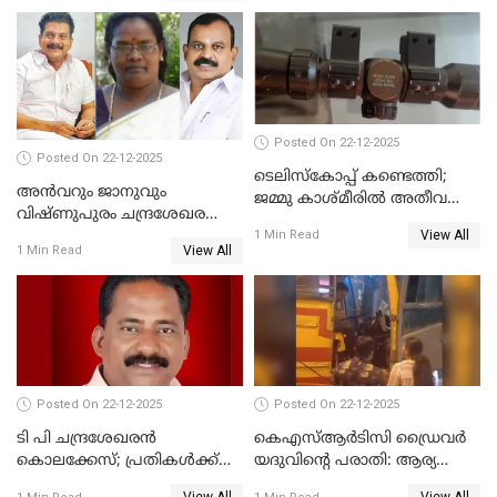
ദുരഭിമാനക്കൊലയിൽ
നടുങ്ങി കർണാടക
Posted On 22-12-2025
Posted On 22-12-2025
ടെലിസ്‌കോപ്പ് കണ്ടെത്തി;
അൻവറും ജാനുവും
ജമ്മു കാശ്മീരില്‍ അതീവ
വിഷ്ണുപുരം ചന്ദ്രശേഖരന്റെ
ജാഗ്രത നിര്‍ദ്ദേശം
View All
പാർട്ടിയും UDF
1 Min Read
View All
1 Min Read
അസോസിയേറ്റ് അംഗങ്ങൾ;
അസോസിയേറ്റ്
അംഗമാകാനില്ലെന്നും
UDFലേക്കില്ലെന്നും
വിഷ്ണുപുരം ചന്ദ്രശേഖരൻ
Posted On 22-12-2025
Posted On 22-12-2025
ടി പി ചന്ദ്രശേഖരന്‍
കെഎസ്ആർടിസി ഡ്രൈവർ
കൊലക്കേസ്; പ്രതികള്‍ക്ക്
യദുവിന്റെ പരാതി: ആര്യ
വീണ്ടും പരോള്‍
രാജേന്ദ്രനും സച്ചിൻ ദേവിനും