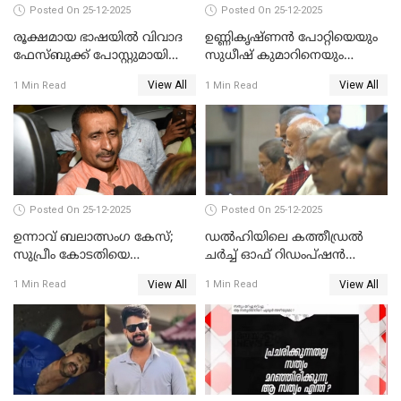
Posted On 25-12-2025
Posted On 25-12-2025
രൂക്ഷമായ ഭാഷയിൽ വിവാദ
ഉണ്ണികൃഷ്ണന്‍ പോറ്റിയെയും
ഫേസ്ബുക്ക് പോസ്റ്റുമായി
സുധീഷ് കുമാറിനെയും
നടൻ വിനായകൻ
വീണ്ടും ചോദ്യം ചെയ്ത് SIT
View All
View All
1 Min Read
1 Min Read
Posted On 25-12-2025
Posted On 25-12-2025
ഉന്നാവ് ബലാത്സംഗ കേസ്;
ഡൽഹിയിലെ കത്തീഡ്രൽ
സുപ്രീം കോടതിയെ
ചർച്ച് ഓഫ് റിഡംപ്ഷൻ
സമീപിക്കാനൊരുങ്ങി
സന്ദർശിച്ച് പ്രധാനമന്ത്രി
View All
View All
1 Min Read
1 Min Read
അതിജീവിത