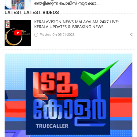
ഞെട്ടിക്കുന്ന പൊലീസ് സുരക്ഷാ
രേഖകള്‍;ആറായിരത്തിലധികം ഭീഷണി
LATEST LATEST VIDEOS
സന്ദേശങ്ങൾ ലഭിച്ചെന്ന് ഫ്രഞ്ച് റഫറി
KERALAVISION NEWS MALAYALAM 24X7 LIVE:
KERALA UPDATES & BREAKING NEWS
Posted On 03-01-2023