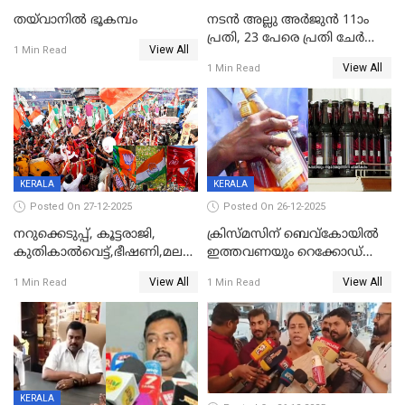
തയ്‌വാനിൽ ഭൂകമ്പം
നടൻ അല്ലു അർജുൻ 11ാം
പ്രതി, 23 പേരെ പ്രതി ചേർത്ത്
View All
1 Min Read
കുറ്റപത്രം സമർപ്പിച്ചു
View All
1 Min Read
KERALA
KERALA
Posted On 27-12-2025
Posted On 26-12-2025
നറുക്കെടുപ്പ്, കൂട്ടരാജി,
ക്രിസ്മസിന് ബെവ്‌കോയിൽ
കുതികാൽവെട്ട്,ഭീഷണി,മലബാറിലാകട്ടെ
ഇത്തവണയും റെക്കോഡ്
ട്വിസ്റ്റോട് ട്വിസ്റ്റും; അടിമുടി
വിൽപ്പന;കഴിഞ്ഞവർഷത്തേക്ക
View All
View All
1 Min Read
1 Min Read
നാടകീയമായി പഞ്ചായത്ത്
53 കോടി രൂപയുടെ അധിക
പ്രസിഡന്‍റ് തെരഞ്ഞെടുപ്പ്
വിൽപ്പന; മലയാളി കുടിച്ചു
തീർത്തത് 333 കോടിയുടെ
മദ്യം
KERALA