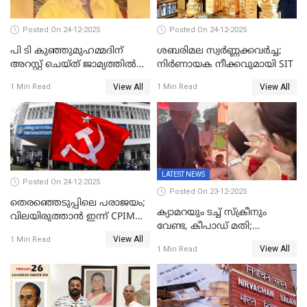
Posted On 24-12-2025
Posted On 24-12-2025
പി ടി കുഞ്ഞുമുഹമ്മദിന്
ശബരിമല സ്വര്‍ണ്ണക്കവര്‍ച്ച;
അറസ്റ്റ് ചെയ്ത് ജാമ്യത്തില്‍
നിർണായക നീക്കവുമായി SIT
വിട്ടു
View All
View All
1 Min Read
1 Min Read
LATEST NEWS
Posted On 24-12-2025
Posted On 23-12-2025
തെരഞ്ഞെടുപ്പിലെ പരാജയം;
ക്യാമറയും ടച്ച് സ്ക്രീനും
വിലയിരുത്താന്‍ ഇന്ന് CPIM
വേണ്ട, കീപാഡ് മതി;
യോഗം
View All
സ്ത്രീകൾക്ക് സ്മാർട്ട് ഫോൺ
1 Min Read
View All
1 Min Read
വിലക്കി രാജ്യത്തെ ഒരു
പഞ്ചായത്ത്