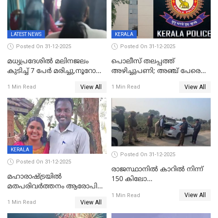
കടകംപള്ളി സുരേന്ദ്രൻ
LATEST NEWS
KERALA
Posted On 31-12-2025
Posted On 31-12-2025
മധ്യപ്രദേശിൽ മലിനജലം
പൊലീസ് തലപ്പത്ത്
കുടിച്ച് 7 പേർ മരിച്ചു,നൂറോളം
അഴിച്ചുപണി; അഞ്ച് പേരെ
പേർ ഗുരുതരാവസ്ഥയിൽ
ഐജി റാങ്കിലേക്ക്
View All
View All
1 Min Read
1 Min Read
ഉയർത്തി,അജിതാ ബീഗം
ക്രൈംബ്രാഞ്ച് ഐജി,
എസ്.ശ്യാംസുന്ദർ
ഇന്റലിജൻസ് ഐജി
KERALA
Posted On 31-12-2025
Posted On 31-12-2025
രാജസ്ഥാനിൽ കാറിൽ നിന്ന്
മഹാരാഷ്ട്രയിൽ
150 കിലോ
മതപരിവർത്തനം ആരോപിച്ചു
സ്ഫോടകവസ്തുക്കൾ
View All
അറസ്റ്റിലായ മലയാളി
1 Min Read
പിടികൂടി
View All
1 Min Read
വൈദികനും ഭാര്യയ്ക്കും
ഉൾപ്പെടെ 11പേർക്കും ജാമ്യം