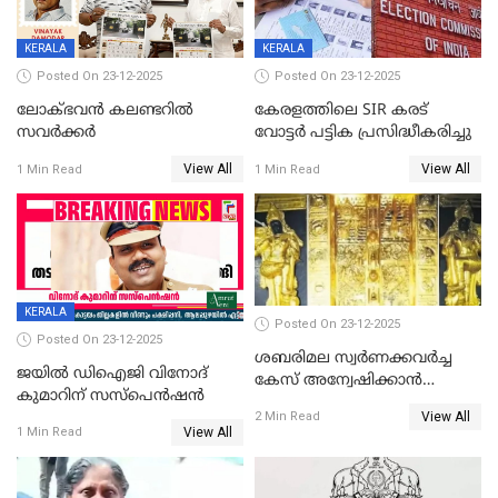
KERALA
KERALA
Posted On 23-12-2025
Posted On 23-12-2025
ലോക്ഭവൻ കലണ്ടറിൽ
കേരളത്തിലെ SIR കരട്
സവർക്കർ
വോട്ടര്‍ പട്ടിക പ്രസിദ്ധീകരിച്ചു
View All
View All
1 Min Read
1 Min Read
KERALA
Posted On 23-12-2025
Posted On 23-12-2025
ശബരിമല സ്വര്‍ണക്കവര്‍ച്ച
ജയിൽ ഡിഐജി വിനോദ്
കേസ് അന്വേഷിക്കാന്‍
കുമാറിന് സസ്പെൻഷൻ
തയ്യാറെന്ന് CBI
View All
2 Min Read
View All
1 Min Read