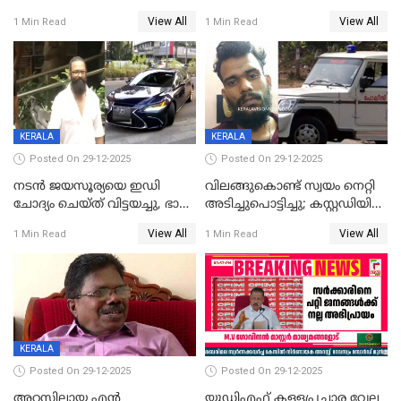
വിവാഹനിശ്ചയം
സിപിഐ, 'പത്മകുമാറിനെ
View All
View All
1 Min Read
1 Min Read
കഴിഞ്ഞതായി റിപ്പോർട്ട്
സംരക്ഷിച്ചത്
തിരിച്ചടിച്ചു',വെള്ളാപ്പള്ളിയെ
ന്യായീകരിക്കുന്നതിലും
CPIഎക്സിക്യൂട്ടീവിൽ
വിമർശനം
KERALA
KERALA
Posted On 29-12-2025
Posted On 29-12-2025
നടൻ ജയസൂര്യയെ ഇഡി
വിലങ്ങുകൊണ്ട് സ്വയം നെറ്റി
ചോദ്യം ചെയ്ത് വിട്ടയച്ചു, ഭാര്യ
അടിച്ചുപൊട്ടിച്ചു; കസ്റ്റഡിയിൽ
സരിതയുടെയും
എടുക്കുന്നതിനിടെ
View All
View All
1 Min Read
1 Min Read
മൊഴിയെടുത്തു
വധശ്രമക്കേസ് പ്രതി
വിലങ്ങുമായി രക്ഷപ്പെട്ടു;
വ്യാപക തെരച്ചിൽ
KERALA
Posted On 29-12-2025
Posted On 29-12-2025
അറസ്റ്റിലായ എൻ
യുഡിഎഫ് കള്ളപ്രചാര വേല