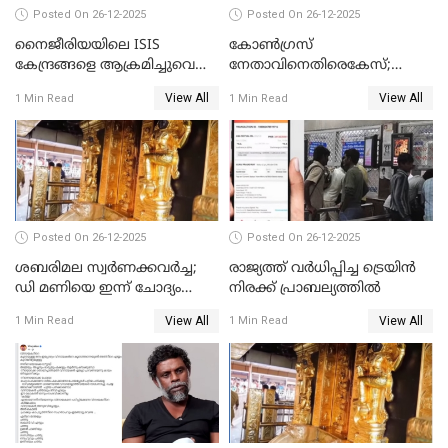
Posted On 26-12-2025
Posted On 26-12-2025
നൈജീരിയയിലെ ISIS
കോണ്‍ഗ്രസ്
കേന്ദ്രങ്ങളെ ആക്രമിച്ചുവെന്ന്
നേതാവിനെതിരെകേസ്;
ട്രംപ്
മുഖ്യമന്ത്രിയും ഉണ്ണികൃഷ്ണന്‍
View All
View All
1 Min Read
1 Min Read
പോറ്റിയും ഒപ്പമുള്ള AI ചിത്രം
പങ്കുവെച്ചു
Posted On 26-12-2025
Posted On 26-12-2025
ശബരിമല സ്വര്‍ണക്കവര്‍ച്ച;
രാജ്യത്ത് വര്‍ധിപ്പിച്ച ട്രെയിന്‍
ഡി മണിയെ ഇന്ന് ചോദ്യം
നിരക്ക് പ്രാബല്യത്തില്‍
ചെയ്യും
View All
View All
1 Min Read
1 Min Read