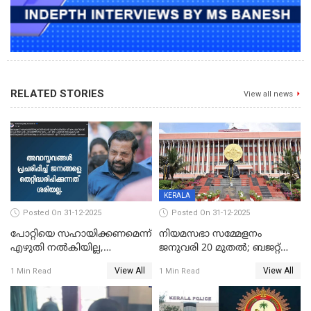
RELATED STORIES
View all news
KERALA
Posted On 31-12-2025
Posted On 31-12-2025
പോറ്റിയെ സഹായിക്കണമെന്ന്
നിയമസഭാ സമ്മേളനം
എഴുതി നൽകിയില്ല,
ജനുവരി 20 മുതല്‍; ബജറ്റ്
ജനങ്ങളെ
അവതരണം അവസാനവാരം;
View All
View All
1 Min Read
1 Min Read
തെറ്റിദ്ധരിപ്പിക്കരുത്,
മന്ത്രിസഭാ
സാങ്കൽപ്പിക കഥകൾ
യോഗതീരുമാനങ്ങൾ
പ്രചരിപ്പിക്കുന്നുവെന്നും