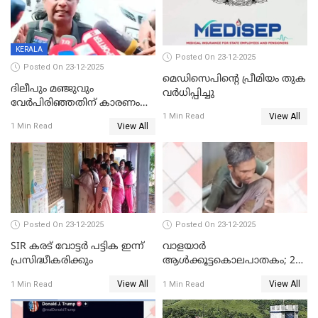
KERALA
Posted On 23-12-2025
Posted On 23-12-2025
മെഡിസെപിന്റെ പ്രീമിയം തുക
ദിലീപും മഞ്ജുവും
വർധിപ്പിച്ചു
വേർപിരിഞ്ഞതിന് കാരണം
View All
ദിലീപ് മഞ്ജുവിന് നൽകിയ ആ
1 Min Read
View All
1 Min Read
പഴയ മൊബൈലിൽ നിന്ന്
കണ്ടെത്തിയ ചാറ്റിൽ
നിന്നാണ്; എട്ടാം പ്രതിക്ക്
മോട്ടീവ് ഉണ്ടായിരുന്നെന്നും
അഡ്വ. ടി.ബി മിനി
Posted On 23-12-2025
Posted On 23-12-2025
SIR കരട് വോട്ടര്‍ പട്ടിക ഇന്ന്
വാളയാർ
പ്രസിദ്ധീകരിക്കും
ആൾക്കൂട്ടകൊലപാതകം; 2
പേർ കൂടി കസ്റ്റഡിയിൽ
View All
View All
1 Min Read
1 Min Read