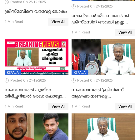
Posted On 25-12-2025
Posted On 24-12-2025
ക്രിസ്മസിനെ വരവേറ്റ് ലോകം
ലോക്ഭവൻ ജീവനക്കാർക്ക്
View All
ക്രിസ്മസിന് അവധി ഇല്ല;
1 Min Read
ഹാജരാവാൻ ഉത്തരവ്
View All
1 Min Read
KERALA
KERALA
Posted On 24-12-2025
Posted On 24-12-2025
സംസ്ഥാനത്ത് പുതിയ
സംസ്ഥാനത്ത് ‘ക്രിസ്മസ്
തിരിച്ചറിയല്‍ രേഖ; ഫോട്ടോ
ആഘോഷങ്ങളെ
പതിപ്പിച്ച നേറ്റിവിറ്റി കാര്‍ഡ്
കടന്നാക്രമിയ്ക്കുന്നു; എല്ലാ
View All
View All
1 Min Read
1 Min Read
നല്‍കുമെന്ന് മുഖ്യമന്ത്രി; SIR
ആക്രമണങ്ങൾക്കും പിന്നിലും
ഹെല്‍പ് ഡസ്‌കുകള്‍
സംഘപരിവാർ’; മുഖ്യമന്ത്രി
ആരംഭിക്കാന്‍ മന്ത്രിസഭാ
യോഗ തീരുമാനം