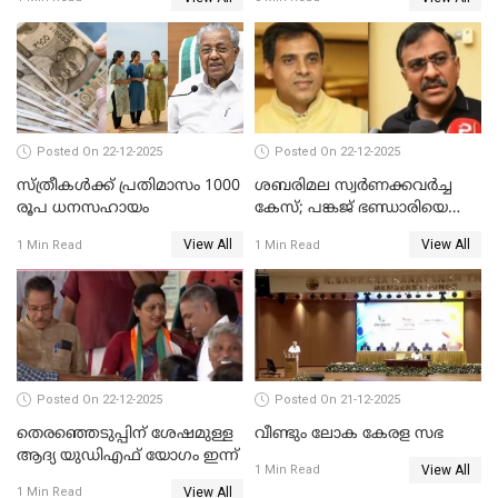
Posted On 22-12-2025
Posted On 22-12-2025
സ്ത്രീകള്‍ക്ക് പ്രതിമാസം 1000
ശബരിമല സ്വര്‍ണക്കവര്‍ച്ച
രൂപ ധനസഹായം
കേസ്; പങ്കജ് ഭണ്ഡാരിയെയും
ഗോവര്‍ധനെയും കസ്റ്റഡിയില്‍
View All
View All
1 Min Read
1 Min Read
വാങ്ങാന്‍ SIT
Posted On 22-12-2025
Posted On 21-12-2025
തെരഞ്ഞെടുപ്പിന് ശേഷമുള്ള
വീണ്ടും ലോക കേരള സഭ
ആദ്യ യുഡിഎഫ് യോഗം ഇന്ന്
View All
1 Min Read
View All
1 Min Read