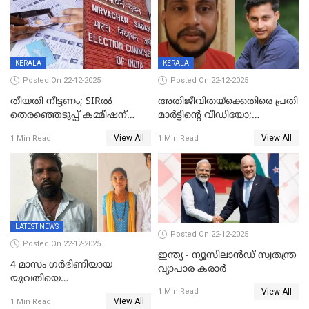
കണക്ക് പുറത്ത്
KERALA
KERALA
Posted On 22-12-2025
Posted On 22-12-2025
തീയതി നീട്ടണം; SIRൽ
അതിജീവിതയ്‌ക്കെതിരെ പ്രതി
തെരഞ്ഞെടുപ്പ് കമ്മീഷന്
മാർട്ടിന്റെ വീഡിയോ;
കത്തയച്ച് കേരളം
പ്രചരിപ്പിച്ച മൂന്നുപേർ
View All
View All
1 Min Read
1 Min Read
അറസ്റ്റിൽ; നൂറോളം
സൈറ്റുകളിൽ നിന്നും
വിഡിയോ നീക്കം ചെയ്യാനും
പൊലീസ്
LATEST NEWS
Posted On 22-12-2025
Posted On 22-12-2025
ഇന്ത്യ - ന്യൂസിലാൻഡ് സ്വതന്ത്ര
4 മാസം ഗർഭിണിയായ
വ്യാപാര കരാർ
യുവതിയെ
View All
വെട്ടിക്കൊലപ്പെടുത്തി
1 Min Read
View All
1 Min Read
പിതാവും സഹോദരനും;