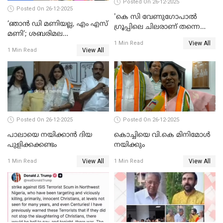
Posted On 26-12-2025
Posted On 26-12-2025
'കെ സി വേണുഗോപാല്‍
‘ഞാൻ ഡി മണിയല്ല, എം എസ്
ഗ്രൂപ്പിലെ ചിലരാണ് തന്നെ
മണി’; ശബരിമല
തഴഞ്ഞത്'; ലാലി ജെയിംസ്
View All
സ്വർണക്കവർച്ചയുമായി ഒരു
1 Min Read
View All
1 Min Read
ബന്ധവും ഇല്ലെന്ന് എസ്ഐടി
ചോദ്യം ചെയ്ത ദിണ്ടിഗലിലെ
വ്യവസായി
Posted On 26-12-2025
Posted On 26-12-2025
പാലായെ നയിക്കാന്‍ ദിയ
കൊച്ചിയെ വി.കെ മിനിമോള്‍
പുളിക്കക്കണ്ടം
നയിക്കും
View All
View All
1 Min Read
1 Min Read