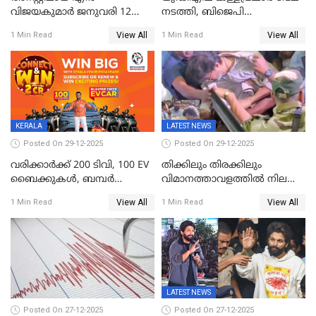
വിജയകുമാർ ജനുവരി 12
നടത്തി, ബിജെപി
വരെ റിമാൻഡിൽ;
ഹിന്ദുവർഗീയത പ്രചരിപ്പിച്ചു,
View All
View All
1 Min Read
1 Min Read
ജാമ്യാപേക്ഷ ഈ മാസം 31ന്
ശബരിമല അത്ര
പരിഗണിക്കും
തിരിച്ചടിയായില്ല,സർക്കാരിനെക്കുറ
ജനങ്ങൾക്ക് മികച്ച
അഭിപ്രായം, എല്‍ഡിഎഫ്
അധികാരം നിലനിര്‍ത്തും,
ലോക്സഭ
തെരഞ്ഞെടുപ്പിനേക്കാൾ 17
KERALA
LATEST NEWS
ലക്ഷം വോട്ട് ലഭിച്ചു
Posted On 29-12-2025
Posted On 29-12-2025
വരിക്കാർക്ക് 200 ടിവി, 100 EV
തിക്കിലും തിരക്കിലും
ബൈക്കുകൾ, ബമ്പർ
വിമാനത്താവളത്തില്‍ നിലത്ത്
സമ്മാനമായി EV കാർ
വീണ് വിജയ്
View All
View All
1 Min Read
1 Min Read
ഉൾപ്പെടെ 2 കോടി രൂപയുടെ
സമ്മാനങ്ങളുമായി
കേരളവിഷൻ ബ്രോഡ്ബാൻഡ്
കണക്ട്&വിൻ
LATEST NEWS
Posted On 27-12-2025
Posted On 27-12-2025