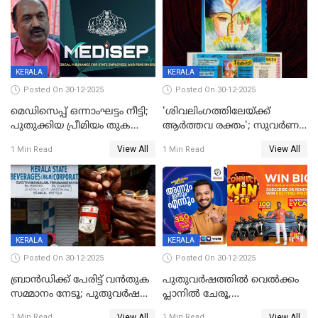
KERALA
KERALA
Posted On 30-12-2025
Posted On 30-12-2025
മെഡിസെപ്പ് ഒന്നാംഘട്ടം നീട്ടി;
'ശിവലിംഗത്തിലേയ്ക്ക്
പുതുക്കിയ പ്രീമിയം തുക
ആര്‍ത്തവ രക്തം'; സുവര്‍ണ
ഈടാക്കുക ജനുവരി 31
കേരളം ലോട്ടറിയിലെ
View All
View All
1 Min Read
1 Min Read
മുതൽ
ചിത്രത്തിനെതിരെ ഹിന്ദു
ഐക്യവേദി പരാതി നൽകി
KERALA
KERALA
Posted On 30-12-2025
Posted On 30-12-2025
ബ്രാൻഡിക്ക് പേരിട്ട് വൻതുക
പുതുവർഷത്തിൽ വെൽക്കം
സമ്മാനം നേടൂ; പുതുവർഷ
പ്ലാനിൽ ചേരൂ,
ഓഫറുമായി ബെവ്‌കോ
350എംപിപിഎസ് വേഗതയിൽ
View All
View All
1 Min Read
1 Min Read