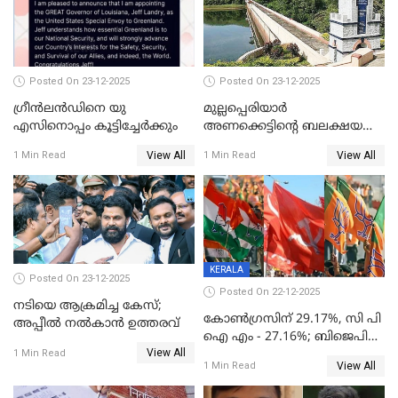
Posted On 23-12-2025
Posted On 23-12-2025
ഗ്രീന്‍ലന്‍ഡിനെ യു
മുല്ലപ്പെരിയാര്‍
എസിനൊപ്പം കൂട്ടിച്ചേര്‍ക്കും
അണക്കെട്ടിന്റെ ബലക്ഷയ
നിര്‍ണയം; പരിശോധന ഇന്ന്
View All
View All
1 Min Read
1 Min Read
തുടങ്ങും
KERALA
Posted On 23-12-2025
Posted On 22-12-2025
നടിയെ ആക്രമിച്ച കേസ്;
കോൺഗ്രസിന് 29.17%, സി പി
അപ്പീൽ നൽകാൻ ഉത്തരവ്
ഐ എം - 27.16%; ബിജെപി
View All
20% കടന്നത്
1 Min Read
View All
1 Min Read
തിരുവനന്തപുരത്ത് മാത്രം,
തദ്ദേശത്തിലെ യഥാർത്ഥ