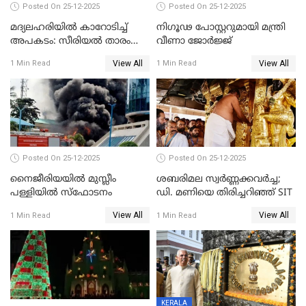
Posted On 25-12-2025
Posted On 25-12-2025
മദ്യലഹരിയിൽ കാറോടിച്ച്
നിഗൂഢ പോസ്റ്ററുമായി മന്ത്രി
അപകടം: സീരിയൽ താരം
വീണാ ജോർജ്ജ്
സിദ്ധാർത്ഥ് പ്രഭുവിനെതിരെ
View All
View All
1 Min Read
1 Min Read
കേസെടുത്തു
Posted On 25-12-2025
Posted On 25-12-2025
നൈജീരിയയിൽ മുസ്ലീം
ശബരിമല സ്വര്‍ണ്ണക്കവര്‍ച്ച;
പള്ളിയില്‍ സ്‌ഫോടനം
ഡി. മണിയെ തിരിച്ചറിഞ്ഞ് SIT
View All
View All
1 Min Read
1 Min Read
KERALA