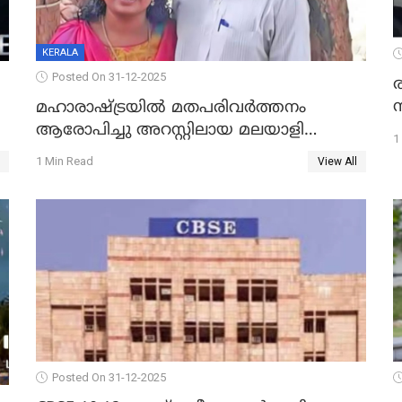
KERALA
Posted On 31-12-2025
മഹാരാഷ്ട്രയിൽ മതപരിവർത്തനം
ആരോപിച്ചു അറസ്റ്റിലായ മലയാളി
1
വൈദികനും ഭാര്യയ്ക്കും ഉൾപ്പെടെ
1 Min Read
View All
11പേർക്കും ജാമ്യം
Posted On 31-12-2025