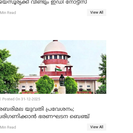
യസൂര്യക്ക് വീണ്ടും ഇഡി നോട്ടീസ്
 Min Read
View All
Posted On 31-12-2025
ശബരിമല യുവതി പ്രവേശനം;
പരിഗണിക്കാന്‍ ഭരണഘടന ബെഞ്ച്
 Min Read
View All