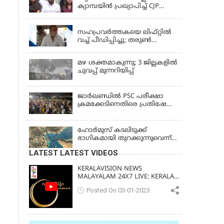
ക്യാമ്പയിൻ പ്രഖ്യാപിച്ച് CJP
സ്ഥാപകൻ അഭിജീത് ദിപ്കെ;
LATEST NEWS
ജാർഖണ്ഡിലെ വിദ്യാർത്ഥി
പ്രക്ഷോഭത്തിലും മറുപടി
സഹപ്രവർത്തകയെ ലിഫ്റ്റിൽ
വച്ച് പീഡിപ്പിച്ചു; തരുൺ
തേജ്‌പാലിന് 10 വർഷം തടവ്
മഴ ശക്തമാകുന്നു; 3 ജില്ലകളിൽ
ചുവപ്പ് മുന്നറിയിപ്പ്
ജാര്‍ഖണ്ഡില്‍ PSC പരീക്ഷാ
ക്രമക്കേടിനെതിരെ പ്രതിഷേധം;
ചര്‍ച്ചക്ക് തുടക്കമിട്ട് സർക്കാർ
ഹോര്‍മുസ് കടലിടുക്ക്
ഭാഗികമായി തുറക്കുന്നുവെന്ന്
റിപ്പോര്‍ട്ട്
LATEST LATEST VIDEOS
KERALAVISION NEWS
MALAYALAM 24X7 LIVE: KERALA
UPDATES & BREAKING NEWS
Posted On 03-01-2023