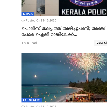
KERALA
Posted On 31-12-2025
പൊലീസ് തലപ്പത്ത് അഴിച്ചുപണി; അഞ്ച്
പേരെ ഐജി റാങ്കിലേക്ക്
ഉയർത്തി,അജിതാ ബീഗം ക്രൈംബ്രാഞ്ച്
1 Min Read
View All
ഐജി, എസ്.ശ്യാംസുന്ദർ ഇന്റലിജൻസ്
ഐജി
LATEST NEWS
Posted On 31-12-2025