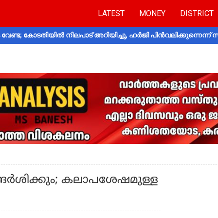
LATEST
MONEY
DISTRICT
വേണ്ട; കോടതിയിൽ നിലപാട് അറിയിച്ചു, ഹർജി പിൻവലിക്കുന്നെന്ന്
 സന്ദര്‍ശിക്കും; കലാപശേഷമുള്ള