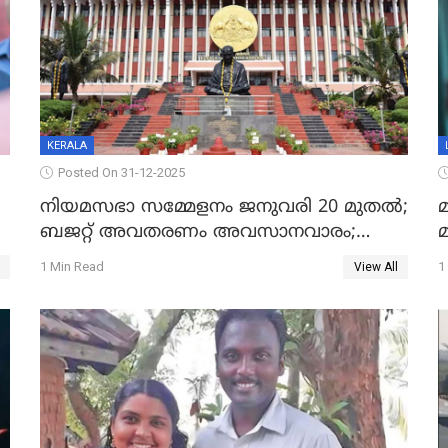
KERALA
Posted On 31-12-2025
നിയമസഭാ സമ്മേളനം ജനുവരി 20 മുതല്‍;
മ
ബജറ്റ് അവതരണം അവസാനവാരം;
മന്ത്രിസഭാ യോഗതീരുമാനങ്ങൾ
1 Min Read
1
View All