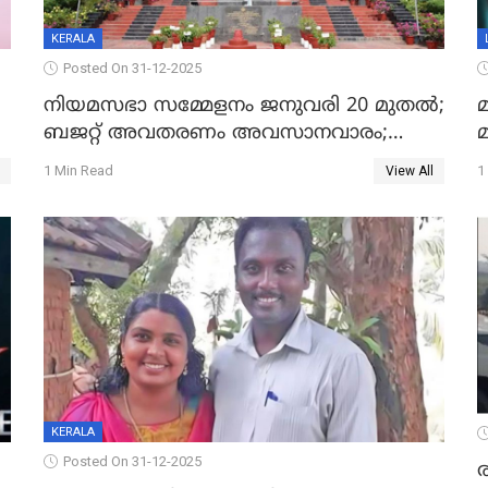
KERALA
Posted On 31-12-2025
നിയമസഭാ സമ്മേളനം ജനുവരി 20 മുതല്‍;
മ
ബജറ്റ് അവതരണം അവസാനവാരം;
മന്ത്രിസഭാ യോഗതീരുമാനങ്ങൾ
1 Min Read
1
View All
KERALA
Posted On 31-12-2025