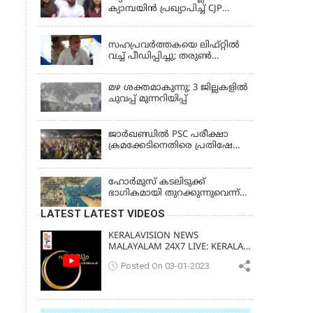
ക്യാമ്പയിൻ പ്രഖ്യാപിച്ച് CJP
സ്ഥാപകൻ അഭിജീത് ദിപ്കെ;
LATEST NEWS
ജാർഖണ്ഡിലെ വിദ്യാർത്ഥി
പ്രക്ഷോഭത്തിലും മറുപടി
സഹപ്രവർത്തകയെ ലിഫ്റ്റിൽ
വച്ച് പീഡിപ്പിച്ചു; തരുൺ
തേജ്‌പാലിന് 10 വർഷം തടവ്
മഴ ശക്തമാകുന്നു; 3 ജില്ലകളിൽ
ചുവപ്പ് മുന്നറിയിപ്പ്
ജാര്‍ഖണ്ഡില്‍ PSC പരീക്ഷാ
ക്രമക്കേടിനെതിരെ പ്രതിഷേധം;
ചര്‍ച്ചക്ക് തുടക്കമിട്ട് സർക്കാർ
ഹോര്‍മുസ് കടലിടുക്ക്
ഭാഗികമായി തുറക്കുന്നുവെന്ന്
റിപ്പോര്‍ട്ട്
LATEST LATEST VIDEOS
KERALAVISION NEWS
MALAYALAM 24X7 LIVE: KERALA
UPDATES & BREAKING NEWS
Posted On 03-01-2023