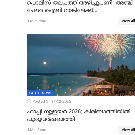
പൊലീസ് തലപ്പത്ത് അഴിച്ചുപണി; അഞ്ച്
പേരെ ഐജി റാങ്കിലേക്ക്
ഉയർത്തി,അജിതാ ബീഗം ക്രൈംബ്രാഞ്ച്
1 Min Read
View All
ഐജി, എസ്.ശ്യാംസുന്ദർ ഇന്റലിജൻസ്
ഐജി
LATEST NEWS
Posted On 31-12-2025
ഹാപ്പി ന്യൂഇയർ 2026; കിരിബാത്തിയിൽ
പുതുവർഷമെത്തി
1 Min Read
View All