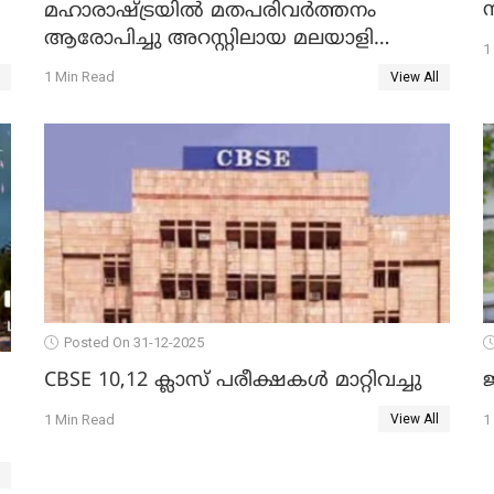
മഹാരാഷ്ട്രയിൽ മതപരിവർത്തനം
ആരോപിച്ചു അറസ്റ്റിലായ മലയാളി
1
വൈദികനും ഭാര്യയ്ക്കും ഉൾപ്പെടെ
1 Min Read
View All
11പേർക്കും ജാമ്യം
Posted On 31-12-2025
CBSE 10,12 ക്ലാസ് പരീക്ഷകള്‍ മാറ്റിവച്ചു
ജ
1 Min Read
1
View All