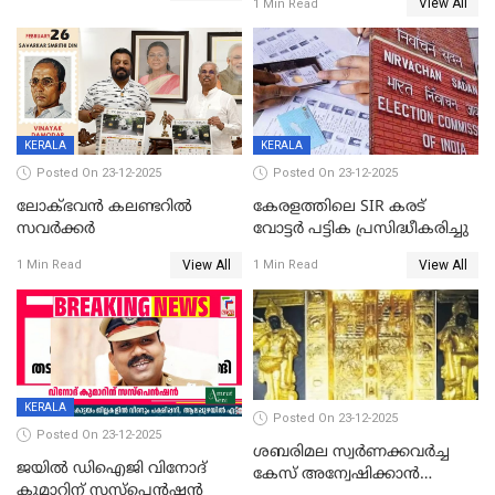
View All
1 Min Read
വിലക്കി രാജ്യത്തെ ഒരു
പഞ്ചായത്ത്
KERALA
KERALA
Posted On 23-12-2025
Posted On 23-12-2025
ലോക്ഭവൻ കലണ്ടറിൽ
കേരളത്തിലെ SIR കരട്
സവർക്കർ
വോട്ടര്‍ പട്ടിക പ്രസിദ്ധീകരിച്ചു
View All
View All
1 Min Read
1 Min Read
KERALA
Posted On 23-12-2025
Posted On 23-12-2025
ശബരിമല സ്വര്‍ണക്കവര്‍ച്ച
ജയിൽ ഡിഐജി വിനോദ്
കേസ് അന്വേഷിക്കാന്‍
കുമാറിന് സസ്പെൻഷൻ