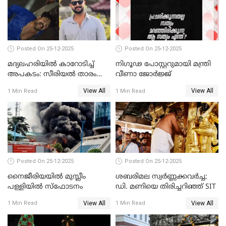
Posted On 25-12-2025
Posted On 25-12-2025
മദ്യലഹരിയിൽ കാറോടിച്ച്
നിഗൂഢ പോസ്റ്ററുമായി മന്ത്രി
അപകടം: സീരിയൽ താരം
വീണാ ജോർജ്ജ്
സിദ്ധാർത്ഥ് പ്രഭുവിനെതിരെ
View All
View All
1 Min Read
1 Min Read
കേസെടുത്തു
Posted On 25-12-2025
Posted On 25-12-2025
നൈജീരിയയിൽ മുസ്ലീം
ശബരിമല സ്വര്‍ണ്ണക്കവര്‍ച്ച;
പള്ളിയില്‍ സ്‌ഫോടനം
ഡി. മണിയെ തിരിച്ചറിഞ്ഞ് SIT
View All
View All
1 Min Read
1 Min Read