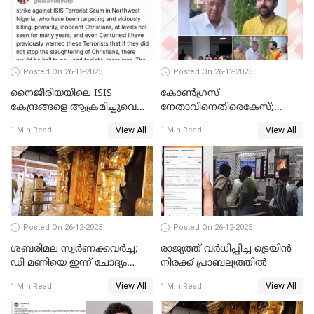
Posted On 26-12-2025
Posted On 26-12-2025
നൈജീരിയയിലെ ISIS
കോണ്‍ഗ്രസ്
കേന്ദ്രങ്ങളെ ആക്രമിച്ചുവെന്ന്
നേതാവിനെതിരെകേസ്;
ട്രംപ്
മുഖ്യമന്ത്രിയും ഉണ്ണികൃഷ്ണന്‍
View All
View All
1 Min Read
1 Min Read
പോറ്റിയും ഒപ്പമുള്ള AI ചിത്രം
പങ്കുവെച്ചു
Posted On 26-12-2025
Posted On 26-12-2025
ശബരിമല സ്വര്‍ണക്കവര്‍ച്ച;
രാജ്യത്ത് വര്‍ധിപ്പിച്ച ട്രെയിന്‍
ഡി മണിയെ ഇന്ന് ചോദ്യം
നിരക്ക് പ്രാബല്യത്തില്‍
ചെയ്യും
View All
View All
1 Min Read
1 Min Read