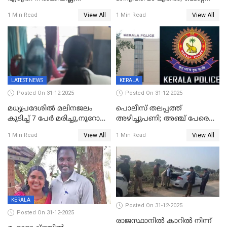
ജനങ്ങളെ
അവതരണം അവസാനവാരം;
View All
View All
1 Min Read
1 Min Read
തെറ്റിദ്ധരിപ്പിക്കരുത്,
മന്ത്രിസഭാ
സാങ്കൽപ്പിക കഥകൾ
യോഗതീരുമാനങ്ങൾ
പ്രചരിപ്പിക്കുന്നുവെന്നും
കടകംപള്ളി സുരേന്ദ്രൻ
LATEST NEWS
KERALA
Posted On 31-12-2025
Posted On 31-12-2025
മധ്യപ്രദേശിൽ മലിനജലം
പൊലീസ് തലപ്പത്ത്
കുടിച്ച് 7 പേർ മരിച്ചു,നൂറോളം
അഴിച്ചുപണി; അഞ്ച് പേരെ
പേർ ഗുരുതരാവസ്ഥയിൽ
ഐജി റാങ്കിലേക്ക്
View All
View All
1 Min Read
1 Min Read
ഉയർത്തി,അജിതാ ബീഗം
ക്രൈംബ്രാഞ്ച് ഐജി,
എസ്.ശ്യാംസുന്ദർ
ഇന്റലിജൻസ് ഐജി
KERALA
Posted On 31-12-2025
Posted On 31-12-2025
രാജസ്ഥാനിൽ കാറിൽ നിന്ന്