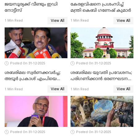
ജയസൂര്യക്ക് വീണ്ടും ഇഡി
കേരളവിഷനെ പ്രശംസിച്ച്
നോട്ടീസ്
മന്ത്രി കെബി ഗണേഷ് കുമാര്‍
View All
View All
1 Min Read
1 Min Read
Posted On 31-12-2025
Posted On 31-12-2025
ശബരിമല സ്വര്‍ണക്കവര്‍ച്ച;
ശബരിമല യുവതി പ്രവേശനം;
അടൂര്‍ പ്രകാശ് എംപിയെ
പരിഗണിക്കാന്‍ ഭരണഘടന
ചോദ്യം ചെയ്യാൻ SIT
ബെഞ്ച്
View All
View All
1 Min Read
1 Min Read
Posted On 31-12-2025
Posted On 31-12-2025