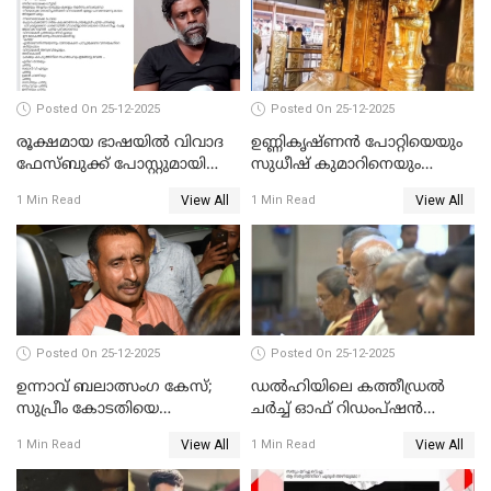
Posted On 25-12-2025
Posted On 25-12-2025
രൂക്ഷമായ ഭാഷയിൽ വിവാദ
ഉണ്ണികൃഷ്ണന്‍ പോറ്റിയെയും
ഫേസ്ബുക്ക് പോസ്റ്റുമായി
സുധീഷ് കുമാറിനെയും
നടൻ വിനായകൻ
വീണ്ടും ചോദ്യം ചെയ്ത് SIT
View All
View All
1 Min Read
1 Min Read
Posted On 25-12-2025
Posted On 25-12-2025
ഉന്നാവ് ബലാത്സംഗ കേസ്;
ഡൽഹിയിലെ കത്തീഡ്രൽ
സുപ്രീം കോടതിയെ
ചർച്ച് ഓഫ് റിഡംപ്ഷൻ
സമീപിക്കാനൊരുങ്ങി
സന്ദർശിച്ച് പ്രധാനമന്ത്രി
View All
View All
1 Min Read
1 Min Read
അതിജീവിത