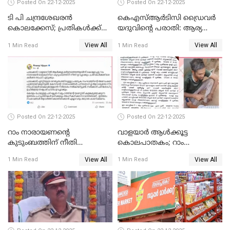
Posted On 22-12-2025
Posted On 22-12-2025
ടി പി ചന്ദ്രശേഖരന്‍
കെഎസ്ആർടിസി ഡ്രൈവർ
കൊലക്കേസ്; പ്രതികള്‍ക്ക്
യദുവിന്റെ പരാതി: ആര്യ
വീണ്ടും പരോള്‍
രാജേന്ദ്രനും സച്ചിൻ ദേവിനും
View All
View All
1 Min Read
1 Min Read
കോടതി നോട്ടീസ്
Posted On 22-12-2025
Posted On 22-12-2025
റാം നാരായണന്റെ
വാളയാർ ആൾക്കൂട്ട
കുടുംബത്തിന് നീതി
കൊലപാതകം; റാം
ഉറപ്പാക്കും; പിണറായി
നാരായണൻ നേരിട്ടത് ക്രൂര
View All
View All
1 Min Read
1 Min Read
വിജയന്‍
പീഡനം