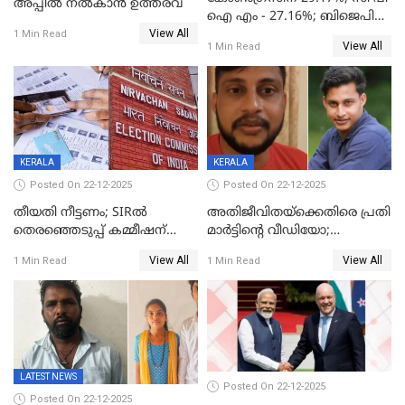
അപ്പീൽ നൽകാൻ ഉത്തരവ്
ഐ എം - 27.16%; ബിജെപി
View All
20% കടന്നത്
1 Min Read
View All
1 Min Read
തിരുവനന്തപുരത്ത് മാത്രം,
തദ്ദേശത്തിലെ യഥാർത്ഥ
കണക്ക് പുറത്ത്
KERALA
KERALA
Posted On 22-12-2025
Posted On 22-12-2025
തീയതി നീട്ടണം; SIRൽ
അതിജീവിതയ്‌ക്കെതിരെ പ്രതി
തെരഞ്ഞെടുപ്പ് കമ്മീഷന്
മാർട്ടിന്റെ വീഡിയോ;
കത്തയച്ച് കേരളം
പ്രചരിപ്പിച്ച മൂന്നുപേർ
View All
View All
1 Min Read
1 Min Read
അറസ്റ്റിൽ; നൂറോളം
സൈറ്റുകളിൽ നിന്നും
വിഡിയോ നീക്കം ചെയ്യാനും
പൊലീസ്
LATEST NEWS
Posted On 22-12-2025
Posted On 22-12-2025