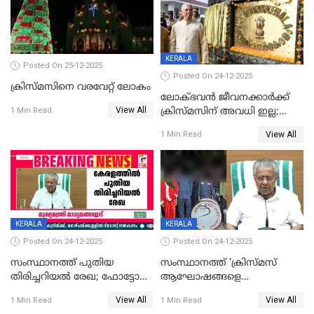
KERALA
Posted On 25-12-2025
Posted On 24-12-2025
ക്രിസ്മസിനെ വരവേറ്റ് ലോകം
ലോക്ഭവൻ ജീവനക്കാർക്ക്
View All
ക്രിസ്മസിന് അവധി ഇല്ല;
1 Min Read
ഹാജരാവാൻ ഉത്തരവ്
View All
1 Min Read
KERALA
KERALA
Posted On 24-12-2025
Posted On 24-12-2025
സംസ്ഥാനത്ത് പുതിയ
സംസ്ഥാനത്ത് ‘ക്രിസ്മസ്
തിരിച്ചറിയല്‍ രേഖ; ഫോട്ടോ
ആഘോഷങ്ങളെ
പതിപ്പിച്ച നേറ്റിവിറ്റി കാര്‍ഡ്
കടന്നാക്രമിയ്ക്കുന്നു; എല്ലാ
View All
View All
1 Min Read
1 Min Read
നല്‍കുമെന്ന് മുഖ്യമന്ത്രി; SIR
ആക്രമണങ്ങൾക്കും പിന്നിലും