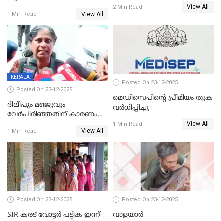
തയ്യാറെന്ന് CBI
View All
2 Min Read
View All
1 Min Read
KERALA
Posted On 23-12-2025
Posted On 23-12-2025
മെഡിസെപിന്റെ പ്രീമിയം തുക
ദിലീപും മഞ്ജുവും
വർധിപ്പിച്ചു
വേർപിരിഞ്ഞതിന് കാരണം
View All
ദിലീപ് മഞ്ജുവിന് നൽകിയ ആ
1 Min Read
View All
1 Min Read
പഴയ മൊബൈലിൽ നിന്ന്
കണ്ടെത്തിയ ചാറ്റിൽ
നിന്നാണ്; എട്ടാം പ്രതിക്ക്
മോട്ടീവ് ഉണ്ടായിരുന്നെന്നും
അഡ്വ. ടി.ബി മിനി
Posted On 23-12-2025
Posted On 23-12-2025
SIR കരട് വോട്ടര്‍ പട്ടിക ഇന്ന്
വാളയാർ