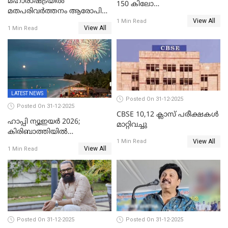
മഹാരാഷ്ട്രയിൽ
150 കിലോ
മതപരിവർത്തനം ആരോപിച്ചു
സ്ഫോടകവസ്തുക്കൾ
View All
അറസ്റ്റിലായ മലയാളി
1 Min Read
പിടികൂടി
View All
1 Min Read
വൈദികനും ഭാര്യയ്ക്കും
ഉൾപ്പെടെ 11പേർക്കും ജാമ്യം
LATEST NEWS
Posted On 31-12-2025
Posted On 31-12-2025
CBSE 10,12 ക്ലാസ് പരീക്ഷകള്‍
ഹാപ്പി ന്യൂഇയർ 2026;
മാറ്റിവച്ചു
കിരിബാത്തിയിൽ
View All
പുതുവർഷമെത്തി
1 Min Read
View All
1 Min Read
Posted On 31-12-2025
Posted On 31-12-2025