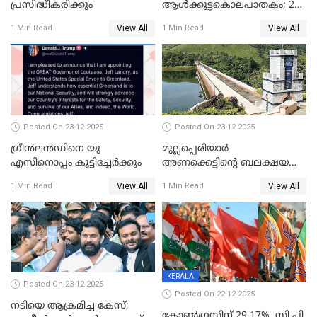
പ്രസിദ്ധീകരിക്കും
ആൾക്കൂട്ടകൊലപാതകം; 2
പേർ കൂടി കസ്റ്റഡിയിൽ
View All
View All
1 Min Read
1 Min Read
Posted On 23-12-2025
Posted On 23-12-2025
ഗ്രീന്‍ലന്‍ഡിനെ യു
മുല്ലപ്പെരിയാര്‍
എസിനൊപ്പം കൂട്ടിച്ചേര്‍ക്കും
അണക്കെട്ടിന്റെ ബലക്ഷയ
നിര്‍ണയം; പരിശോധന ഇന്ന്
View All
View All
1 Min Read
1 Min Read
തുടങ്ങും
KERALA
Posted On 23-12-2025
Posted On 22-12-2025
നടിയെ ആക്രമിച്ച കേസ്;
കോൺഗ്രസിന് 29.17%, സി പി