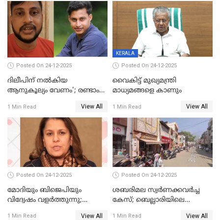
ഹെല്‍പ് ഡസ്‌കുകള്‍
സംഘപരിവാർ’; മുഖ്യമന്ത്രി
ആരംഭിക്കാന്‍ മന്ത്രിസഭാ
യോഗ തീരുമാനം
KERALA
Posted On 24-12-2025
Posted On 24-12-2025
ദിലീപിന് നല്‍കിയ
വൈകിട്ട് മുഖ്യമന്ത്രി
ആനുകൂല്യം വേണം'; രണ്ടാം
മാധ്യമങ്ങളെ കാണും
പ്രതി മാര്‍ട്ടിന്‍
View All
View All
1 Min Read
1 Min Read
ഹൈക്കോടതിയില്‍
Posted On 24-12-2025
Posted On 24-12-2025
മോദിയും ബിജെപിയും
ശബരിമല സ്വര്‍ണക്കവര്‍ച്ച
വിദ്വേഷം വളർത്തുന്നു;
കേസ്; ബെല്ലാരിയിലെ
പ്രതിഷേധവിമായി
ജ്വല്ലറിയില്‍ പരിശോധന
View All
View All
1 Min Read
1 Min Read
കോൺഗ്രസ്