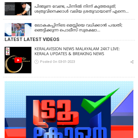
ഭരണാനുമതി
പിന്തുണ വേണ്ട, പിന്നില്‍ നിന്ന് കുത്തരുത്;
ശത്രുവിനെക്കാള്‍ വലിയ ശ്രതുവായാണ് എന്നെ
കണ്ടത്; എം വി ജയരാജനെതിരെ അര്‍ജുന്‍
ആയങ്കി
ലോകകപ്പിനിടെ മെസ്സിയെ വധിക്കാൻ പദ്ധതി;
ഞെട്ടിക്കുന്ന പൊലീസ് സുരക്ഷാ
രേഖകള്‍;ആറായിരത്തിലധികം ഭീഷണി
LATEST LATEST VIDEOS
സന്ദേശങ്ങൾ ലഭിച്ചെന്ന് ഫ്രഞ്ച് റഫറി
KERALAVISION NEWS MALAYALAM 24X7 LIVE:
KERALA UPDATES & BREAKING NEWS
Posted On 03-01-2023