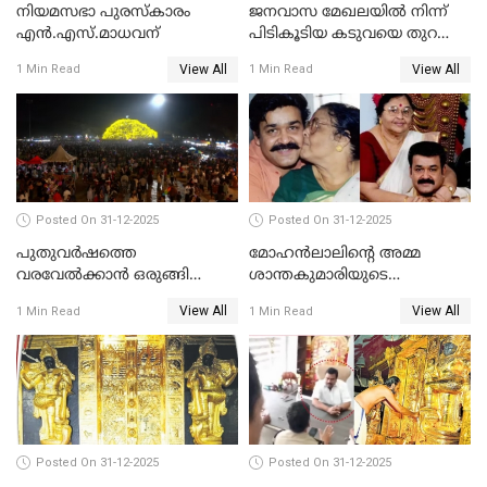
നിയമസഭാ പുരസ്‌കാരം
ജനവാസ മേഖലയിൽ നിന്ന്
എൻ.എസ്.മാധവന്
പിടികൂടിയ കടുവയെ തുറന്നു
വിട്ടു
View All
View All
1 Min Read
1 Min Read
Posted On 31-12-2025
Posted On 31-12-2025
പുതുവര്‍ഷത്തെ
മോഹന്‍ലാലിന്റെ അമ്മ
വരവേല്‍ക്കാന്‍ ഒരുങ്ങി
ശാന്തകുമാരിയുടെ
ലോകം
സംസ്‌കാരം ഇന്ന്
View All
View All
1 Min Read
1 Min Read
Posted On 31-12-2025
Posted On 31-12-2025