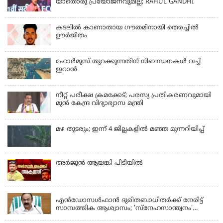
യാതൊരു പ്രയോജനവുമില്ല; RAHUL GANDHI
കടലിൽ കാണാതായ ഗൗതമിനായി തെരച്ചിൽ
ഊർജിതം
ഹോര്‍മുസ് തുറക്കുന്നതിന് നിബന്ധനകള്‍ വച്ച്
ഇറാന്‍
നീറ്റ് പരീക്ഷ ക്രമക്കേട്; പരസ്യ പ്രതികരണവുമായി
മുൻ കേന്ദ്ര വിദ്യാഭ്യാസ മന്ത്രി
മഴ തുടരും; ഇന്ന് 4 ജില്ലകളില്‍ മഞ്ഞ മുന്നറിയിപ്പ്
അര്‍ജുന്‍ ആയങ്കി പിടിയില്‍
KERALA
എന്‍ഡോസള്‍ഫാന്‍ ദുരിതബാധിതർക്ക് നേരിട്ട്
സാമ്പത്തിക ആശ്വാസം; 'സ്‌നേഹസാന്ത്വനം'
പദ്ധതി പ്രവർത്തനങ്ങൾക്ക് 14.40 കോടിയുടെ
KERALA