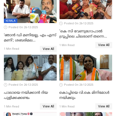
മദ്യം
KERALA
Posted On 26-12-2025
Posted On 26-12-2025
'കെ സി വേണുഗോപാല്‍
‘ഞാൻ ഡി മണിയല്ല, എം എസ്
ഗ്രൂപ്പിലെ ചിലരാണ് തന്നെ
മണി’; ശബരിമല
തഴഞ്ഞത്'; ലാലി ജെയിംസ്
View All
സ്വർണക്കവർച്ചയുമായി ഒരു
1 Min Read
View All
1 Min Read
ബന്ധവും ഇല്ലെന്ന് എസ്ഐടി
ചോദ്യം ചെയ്ത ദിണ്ടിഗലിലെ
വ്യവസായി
Posted On 26-12-2025
Posted On 26-12-2025
പാലായെ നയിക്കാന്‍ ദിയ
കൊച്ചിയെ വി.കെ മിനിമോള്‍
പുളിക്കക്കണ്ടം
നയിക്കും
View All
View All
1 Min Read
1 Min Read