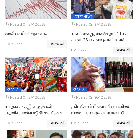
LATEST NEWS
Posted On 27-12-2025
Posted On 27-12-2025
തയ്‌വാനിൽ ഭൂകമ്പം
നടൻ അല്ലു അർജുൻ 11ാം
പ്രതി, 23 പേരെ പ്രതി ചേർത്ത്
View All
1 Min Read
കുറ്റപത്രം സമർപ്പിച്ചു
View All
1 Min Read
KERALA
KERALA
Posted On 27-12-2025
Posted On 26-12-2025
നറുക്കെടുപ്പ്, കൂട്ടരാജി,
ക്രിസ്മസിന് ബെവ്‌കോയിൽ
കുതികാൽവെട്ട്,ഭീഷണി,മലബാറിലാകട്ടെ
ഇത്തവണയും റെക്കോഡ്
ട്വിസ്റ്റോട് ട്വിസ്റ്റും; അടിമുടി
വിൽപ്പന;കഴിഞ്ഞവർഷത്തേക്ക
View All
View All
1 Min Read
1 Min Read
നാടകീയമായി പഞ്ചായത്ത്
53 കോടി രൂപയുടെ അധിക
പ്രസിഡന്‍റ് തെരഞ്ഞെടുപ്പ്
വിൽപ്പന; മലയാളി കുടിച്ചു
തീർത്തത് 333 കോടിയുടെ