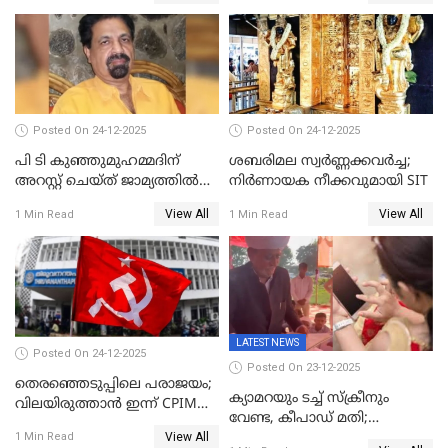
Posted On 24-12-2025
Posted On 24-12-2025
പി ടി കുഞ്ഞുമുഹമ്മദിന്
ശബരിമല സ്വര്‍ണ്ണക്കവര്‍ച്ച;
അറസ്റ്റ് ചെയ്ത് ജാമ്യത്തില്‍
നിർണായക നീക്കവുമായി SIT
വിട്ടു
View All
View All
1 Min Read
1 Min Read
LATEST NEWS
Posted On 24-12-2025
Posted On 23-12-2025
തെരഞ്ഞെടുപ്പിലെ പരാജയം;
ക്യാമറയും ടച്ച് സ്ക്രീനും
വിലയിരുത്താന്‍ ഇന്ന് CPIM
വേണ്ട, കീപാഡ് മതി;
യോഗം
View All
സ്ത്രീകൾക്ക് സ്മാർട്ട് ഫോൺ
1 Min Read