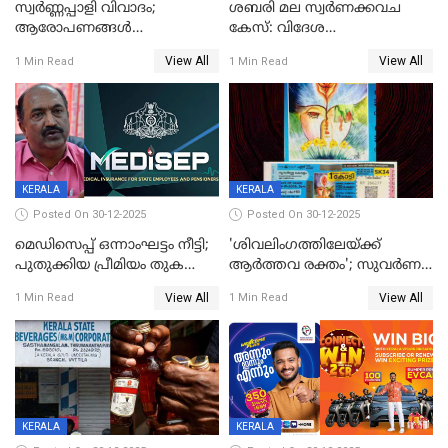
സ്വർണ്ണപ്പാളി വിവാദം;
ശബരി മല സ്വർണക്കവച
ആരോപണങ്ങൾ
കേസ്: വിദേശ
അവസാനിക്കുന്നില്ല
വ്യവസായിയുടെ ആരോപണം
View All
View All
1 Min Read
1 Min Read
നിഷേധിച്ച് ഡി മണി
KERALA
KERALA
Posted On 30-12-2025
Posted On 30-12-2025
മെഡിസെപ്പ് ഒന്നാംഘട്ടം നീട്ടി;
'ശിവലിംഗത്തിലേയ്ക്ക്
പുതുക്കിയ പ്രീമിയം തുക
ആര്‍ത്തവ രക്തം'; സുവര്‍ണ
ഈടാക്കുക ജനുവരി 31
കേരളം ലോട്ടറിയിലെ
View All
View All
1 Min Read
1 Min Read
മുതൽ
ചിത്രത്തിനെതിരെ ഹിന്ദു
ഐക്യവേദി പരാതി നൽകി
KERALA
KERALA