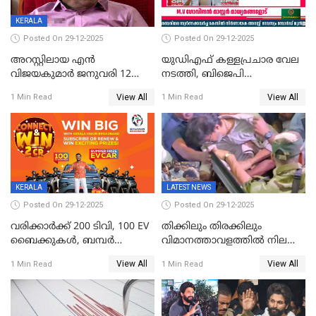
KERALA
Posted On 29-12-2025
Posted On 29-12-2025
അറസ്റ്റിലായ എൻ
യുഡിഎഫ് കള്ളപ്രചാര വേല
വിജയകുമാർ ജനുവരി 12
നടത്തി, ബിജെപി
വരെ റിമാൻഡിൽ;
ഹിന്ദുവർഗീയത പ്രചരിപ്പിച്ചു,
View All
View All
1 Min Read
1 Min Read
ജാമ്യാപേക്ഷ ഈ മാസം 31ന്
ശബരിമല അത്ര
പരിഗണിക്കും
തിരിച്ചടിയായില്ല,സർക്കാരിനെക്കുറ
ജനങ്ങൾക്ക് മികച്ച
അഭിപ്രായം, എല്‍ഡിഎഫ്
അധികാരം നിലനിര്‍ത്തും,
ലോക്സഭ
തെരഞ്ഞെടുപ്പിനേക്കാൾ 17
KERALA
LATEST NEWS
ലക്ഷം വോട്ട് ലഭിച്ചു
Posted On 29-12-2025
Posted On 29-12-2025
വരിക്കാർക്ക് 200 ടിവി, 100 EV
തിക്കിലും തിരക്കിലും
ബൈക്കുകൾ, ബമ്പർ
വിമാനത്താവളത്തില്‍ നിലത്ത്
സമ്മാനമായി EV കാർ
വീണ് വിജയ്
View All
View All
1 Min Read
1 Min Read
ഉൾപ്പെടെ 2 കോടി രൂപയുടെ
സമ്മാനങ്ങളുമായി
കേരളവിഷൻ ബ്രോഡ്ബാൻഡ്
കണക്ട്&വിൻ