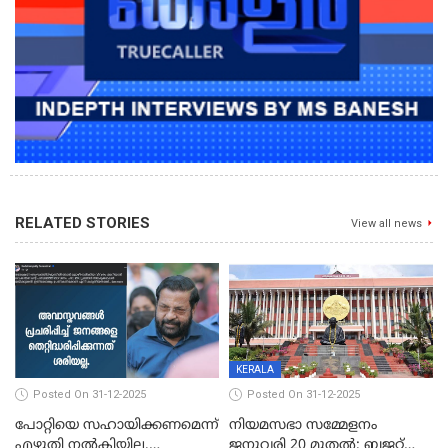
RELATED STORIES
View all news
KERALA
Posted On 31-12-2025
Posted On 31-12-2025
പോറ്റിയെ സഹായിക്കണമെന്ന്
നിയമസഭാ സമ്മേളനം
എഴുതി നൽകിയില്ല,
ജനുവരി 20 മുതല്‍; ബജറ്റ്