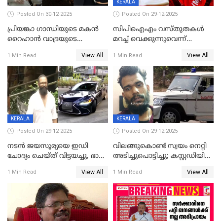
KERALA
Posted On 30-12-2025
Posted On 29-12-2025
പ്രിയങ്കാ ​ഗാന്ധിയുടെ മകൻ
സിപിഐഎം വസ്തുതകൾ
റൈഹാൻ വാദ്രയുടെ
മറച്ച് വെക്കുന്നുവെന്ന്
വിവാഹനിശ്ചയം
സിപിഐ, 'പത്മകുമാറിനെ
View All
View All
1 Min Read
1 Min Read
കഴിഞ്ഞതായി റിപ്പോർട്ട്
സംരക്ഷിച്ചത്
തിരിച്ചടിച്ചു',വെള്ളാപ്പള്ളിയെ
ന്യായീകരിക്കുന്നതിലും
CPIഎക്സിക്യൂട്ടീവിൽ
വിമർശനം
KERALA
KERALA
Posted On 29-12-2025
Posted On 29-12-2025
നടൻ ജയസൂര്യയെ ഇഡി
വിലങ്ങുകൊണ്ട് സ്വയം നെറ്റി
ചോദ്യം ചെയ്ത് വിട്ടയച്ചു, ഭാര്യ
അടിച്ചുപൊട്ടിച്ചു; കസ്റ്റഡിയിൽ
സരിതയുടെയും
എടുക്കുന്നതിനിടെ
View All
View All
1 Min Read
1 Min Read
മൊഴിയെടുത്തു
വധശ്രമക്കേസ് പ്രതി
വിലങ്ങുമായി രക്ഷപ്പെട്ടു;
വ്യാപക തെരച്ചിൽ