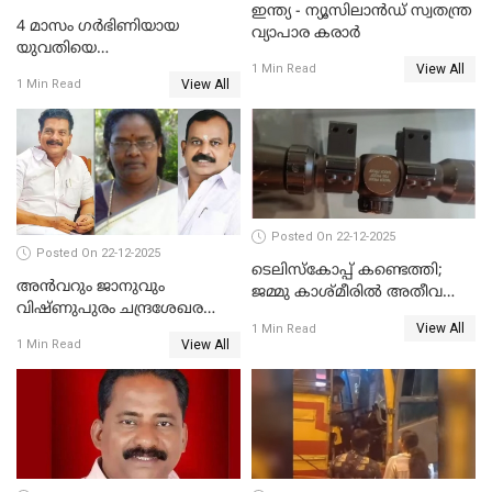
ഇന്ത്യ - ന്യൂസിലാൻഡ് സ്വതന്ത്ര
4 മാസം ഗർഭിണിയായ
വ്യാപാര കരാർ
യുവതിയെ
View All
വെട്ടിക്കൊലപ്പെടുത്തി
1 Min Read
View All
1 Min Read
പിതാവും സഹോദരനും;
ദുരഭിമാനക്കൊലയിൽ
നടുങ്ങി കർണാടക
Posted On 22-12-2025
Posted On 22-12-2025
ടെലിസ്‌കോപ്പ് കണ്ടെത്തി;
അൻവറും ജാനുവും
ജമ്മു കാശ്മീരില്‍ അതീവ
വിഷ്ണുപുരം ചന്ദ്രശേഖരന്റെ
ജാഗ്രത നിര്‍ദ്ദേശം
View All
പാർട്ടിയും UDF
1 Min Read
View All
1 Min Read
അസോസിയേറ്റ് അംഗങ്ങൾ;
അസോസിയേറ്റ്
അംഗമാകാനില്ലെന്നും
UDFലേക്കില്ലെന്നും
വിഷ്ണുപുരം ചന്ദ്രശേഖരൻ