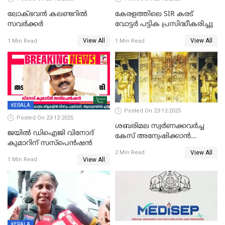
ലോക്ഭവൻ കലണ്ടറിൽ
കേരളത്തിലെ SIR കരട്
സവർക്കർ
വോട്ടര്‍ പട്ടിക പ്രസിദ്ധീകരിച്ചു
View All
View All
1 Min Read
1 Min Read
KERALA
Posted On 23-12-2025
Posted On 23-12-2025
ശബരിമല സ്വര്‍ണക്കവര്‍ച്ച
ജയിൽ ഡിഐജി വിനോദ്
കേസ് അന്വേഷിക്കാന്‍
കുമാറിന് സസ്പെൻഷൻ
തയ്യാറെന്ന് CBI
View All
2 Min Read
View All
1 Min Read
KERALA