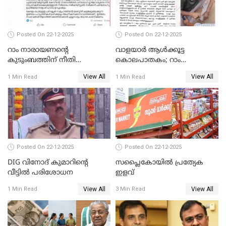
Posted On 22-12-2025
Posted On 22-12-2025
റാം നാരായണന്റെ
വാളയാർ ആൾക്കൂട്ട
കുടുംബത്തിന് നീതി
കൊലപാതകം; റാം
ഉറപ്പാക്കും; പിണറായി
നാരായണൻ നേരിട്ടത് ക്രൂര
View All
View All
1 Min Read
1 Min Read
വിജയന്‍
പീഡനം
Posted On 22-12-2025
Posted On 22-12-2025
DIG വിനോദ് കുമാറിന്റെ
സപ്ലൈകോയിൽ പ്രത്യേക
വീട്ടില്‍ പരിശോധന
ഇളവ്
View All
View All
1 Min Read
3 Min Read