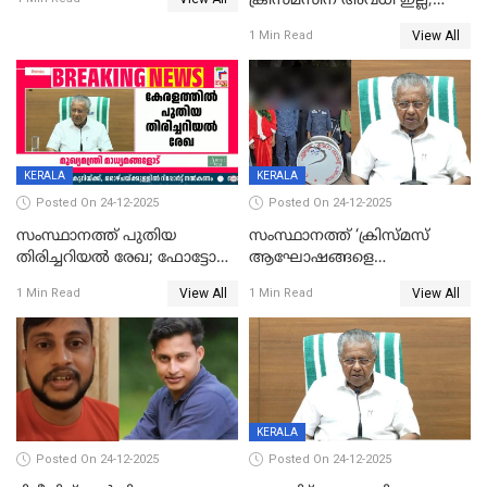
ക്രിസ്മസിന് അവധി ഇല്ല;
ഹാജരാവാൻ ഉത്തരവ്
View All
1 Min Read
KERALA
KERALA
Posted On 24-12-2025
Posted On 24-12-2025
സംസ്ഥാനത്ത് പുതിയ
സംസ്ഥാനത്ത് ‘ക്രിസ്മസ്
തിരിച്ചറിയല്‍ രേഖ; ഫോട്ടോ
ആഘോഷങ്ങളെ
പതിപ്പിച്ച നേറ്റിവിറ്റി കാര്‍ഡ്
കടന്നാക്രമിയ്ക്കുന്നു; എല്ലാ
View All
View All
1 Min Read
1 Min Read
നല്‍കുമെന്ന് മുഖ്യമന്ത്രി; SIR
ആക്രമണങ്ങൾക്കും പിന്നിലും
ഹെല്‍പ് ഡസ്‌കുകള്‍
സംഘപരിവാർ’; മുഖ്യമന്ത്രി
ആരംഭിക്കാന്‍ മന്ത്രിസഭാ
യോഗ തീരുമാനം
KERALA
Posted On 24-12-2025
Posted On 24-12-2025