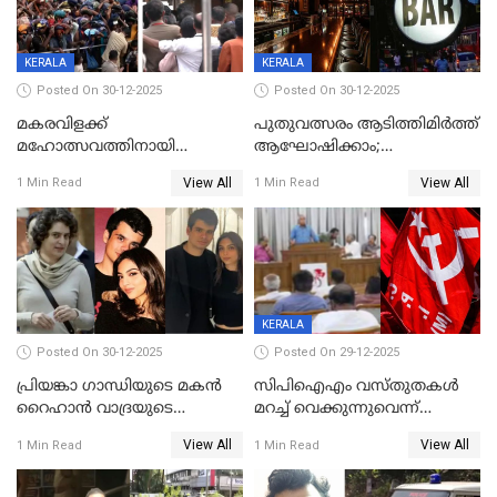
സമ്മാനമായി EV കാർ
ഉൾപ്പെടെ 2 കോടി രൂപയുടെ
സമ്മാനപദ്ധതിയും
KERALA
KERALA
Posted On 30-12-2025
Posted On 30-12-2025
മകരവിളക്ക്
പുതുവത്സരം ആടിത്തിമിർത്ത്
മഹോത്സവത്തിനായി
ആഘോഷിക്കാം;
ശബരിമല നട തുറന്നു;
ബാറുകള്‍ക്ക് 12 മണി വരെ
View All
View All
1 Min Read
1 Min Read
സന്നിധാനത്ത് വൻ
പ്രവര്‍ത്തനാനുമതി
ഭക്തജനത്തിരക്ക്
KERALA
Posted On 30-12-2025
Posted On 29-12-2025
പ്രിയങ്കാ ​ഗാന്ധിയുടെ മകൻ
സിപിഐഎം വസ്തുതകൾ
റൈഹാൻ വാദ്രയുടെ
മറച്ച് വെക്കുന്നുവെന്ന്
വിവാഹനിശ്ചയം
സിപിഐ, 'പത്മകുമാറിനെ
View All
View All
1 Min Read
1 Min Read
കഴിഞ്ഞതായി റിപ്പോർട്ട്
സംരക്ഷിച്ചത്
തിരിച്ചടിച്ചു',വെള്ളാപ്പള്ളിയെ