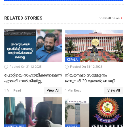
RELATED STORIES
View all news
KERALA
Posted On 31-12-2025
Posted On 31-12-2025
പോറ്റിയെ സഹായിക്കണമെന്ന്
നിയമസഭാ സമ്മേളനം
എഴുതി നൽകിയില്ല,
ജനുവരി 20 മുതല്‍; ബജറ്റ്
ജനങ്ങളെ
അവതരണം അവസാനവാരം;
View All
View All
1 Min Read
1 Min Read
തെറ്റിദ്ധരിപ്പിക്കരുത്,
മന്ത്രിസഭാ
സാങ്കൽപ്പിക കഥകൾ
യോഗതീരുമാനങ്ങൾ
പ്രചരിപ്പിക്കുന്നുവെന്നും
കടകംപള്ളി സുരേന്ദ്രൻ
LATEST NEWS
KERALA