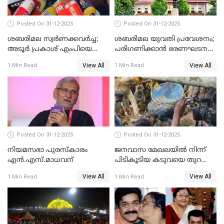
Posted On 31-12-2025
Posted On 31-12-2025
ശബരിമല സ്വര്‍ണക്കവര്‍ച്ച;
ശബരിമല യുവതി പ്രവേശനം;
അടൂര്‍ പ്രകാശ് എംപിയെ
പരിഗണിക്കാന്‍ ഭരണഘടന
ചോദ്യം ചെയ്യാൻ SIT
ബെഞ്ച്
View All
View All
1 Min Read
1 Min Read
Posted On 31-12-2025
Posted On 31-12-2025
നിയമസഭാ പുരസ്‌കാരം
ജനവാസ മേഖലയിൽ നിന്ന്
എൻ.എസ്.മാധവന്
പിടികൂടിയ കടുവയെ തുറന്നു
വിട്ടു
View All
View All
1 Min Read
1 Min Read