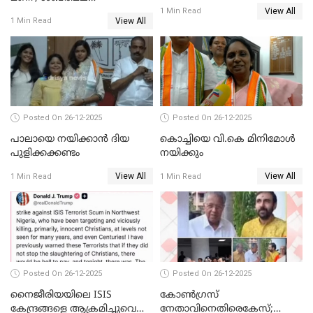
തഴഞ്ഞത്'; ലാലി ജെയിംസ്
View All
സ്വർണക്കവർച്ചയുമായി ഒരു
1 Min Read
View All
1 Min Read
ബന്ധവും ഇല്ലെന്ന് എസ്ഐടി
ചോദ്യം ചെയ്ത ദിണ്ടിഗലിലെ
വ്യവസായി
Posted On 26-12-2025
Posted On 26-12-2025
പാലായെ നയിക്കാന്‍ ദിയ
കൊച്ചിയെ വി.കെ മിനിമോള്‍
പുളിക്കക്കണ്ടം
നയിക്കും
View All
View All
1 Min Read
1 Min Read
Posted On 26-12-2025
Posted On 26-12-2025
നൈജീരിയയിലെ ISIS
കോണ്‍ഗ്രസ്
കേന്ദ്രങ്ങളെ ആക്രമിച്ചുവെന്ന്
നേതാവിനെതിരെകേസ്;