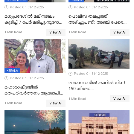
Posted On 31-12-2025
Posted On 31-12-2025
മധ്യപ്രദേശിൽ മലിനജലം
പൊലീസ് തലപ്പത്ത്
കുടിച്ച് 7 പേർ മരിച്ചു,നൂറോളം
അഴിച്ചുപണി; അഞ്ച് പേരെ
പേർ ഗുരുതരാവസ്ഥയിൽ
ഐജി റാങ്കിലേക്ക്
View All
View All
1 Min Read
1 Min Read
ഉയർത്തി,അജിതാ ബീഗം
ക്രൈംബ്രാഞ്ച് ഐജി,
എസ്.ശ്യാംസുന്ദർ
ഇന്റലിജൻസ് ഐജി
KERALA
Posted On 31-12-2025
Posted On 31-12-2025
രാജസ്ഥാനിൽ കാറിൽ നിന്ന്
മഹാരാഷ്ട്രയിൽ
150 കിലോ
മതപരിവർത്തനം ആരോപിച്ചു
സ്ഫോടകവസ്തുക്കൾ
View All
അറസ്റ്റിലായ മലയാളി
1 Min Read
പിടികൂടി
View All
1 Min Read
വൈദികനും ഭാര്യയ്ക്കും
ഉൾപ്പെടെ 11പേർക്കും ജാമ്യം