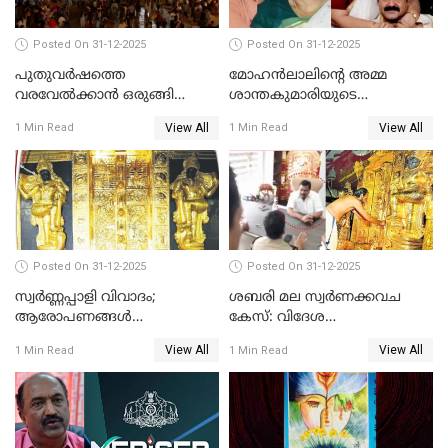
Posted On 31-12-2025
Posted On 31-12-2025
പുതുവര്‍ഷത്തെ
മോഹന്‍ലാലിന്റെ അമ്മ
വരവേല്‍ക്കാന്‍ ഒരുങ്ങി
ശാന്തകുമാരിയുടെ
ലോകം
സംസ്‌കാരം ഇന്ന്
View All
View All
1 Min Read
1 Min Read
Posted On 31-12-2025
Posted On 31-12-2025
സ്വർണ്ണപ്പാളി വിവാദം;
ശബരി മല സ്വർണക്കവച
ആരോപണങ്ങൾ
കേസ്: വിദേശ
അവസാനിക്കുന്നില്ല
വ്യവസായിയുടെ ആരോപണം
View All
View All
1 Min Read
1 Min Read
നിഷേധിച്ച് ഡി മണി