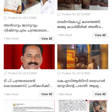
Posted On 22-12-2025
Posted On 22-12-2025
ടെലിസ്‌കോപ്പ് കണ്ടെത്തി;
അൻവറും ജാനുവും
ജമ്മു കാശ്മീരില്‍ അതീവ
വിഷ്ണുപുരം ചന്ദ്രശേഖരന്റെ
ജാഗ്രത നിര്‍ദ്ദേശം
View All
പാർട്ടിയും UDF
1 Min Read
View All
1 Min Read
അസോസിയേറ്റ് അംഗങ്ങൾ;
അസോസിയേറ്റ്
അംഗമാകാനില്ലെന്നും
UDFലേക്കില്ലെന്നും
വിഷ്ണുപുരം ചന്ദ്രശേഖരൻ
Posted On 22-12-2025
Posted On 22-12-2025
ടി പി ചന്ദ്രശേഖരന്‍
കെഎസ്ആർടിസി ഡ്രൈവർ
കൊലക്കേസ്; പ്രതികള്‍ക്ക്
യദുവിന്റെ പരാതി: ആര്യ
വീണ്ടും പരോള്‍
രാജേന്ദ്രനും സച്ചിൻ ദേവിനും
View All
View All
1 Min Read
1 Min Read
കോടതി നോട്ടീസ്