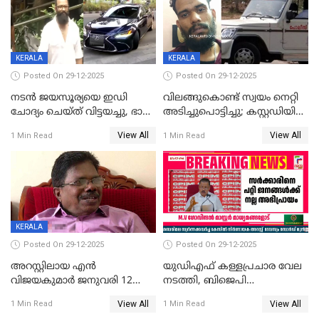
ന്യായീകരിക്കുന്നതിലും
CPIഎക്സിക്യൂട്ടീവിൽ
വിമർശനം
KERALA
KERALA
Posted On 29-12-2025
Posted On 29-12-2025
നടൻ ജയസൂര്യയെ ഇഡി
വിലങ്ങുകൊണ്ട് സ്വയം നെറ്റി
ചോദ്യം ചെയ്ത് വിട്ടയച്ചു, ഭാര്യ
അടിച്ചുപൊട്ടിച്ചു; കസ്റ്റഡിയിൽ
സരിതയുടെയും
എടുക്കുന്നതിനിടെ
View All
View All
1 Min Read
1 Min Read
മൊഴിയെടുത്തു
വധശ്രമക്കേസ് പ്രതി
വിലങ്ങുമായി രക്ഷപ്പെട്ടു;
വ്യാപക തെരച്ചിൽ
KERALA
Posted On 29-12-2025
Posted On 29-12-2025
അറസ്റ്റിലായ എൻ
യുഡിഎഫ് കള്ളപ്രചാര വേല
വിജയകുമാർ ജനുവരി 12
നടത്തി, ബിജെപി
വരെ റിമാൻഡിൽ;
ഹിന്ദുവർഗീയത പ്രചരിപ്പിച്ചു,
View All
View All
1 Min Read
1 Min Read
ജാമ്യാപേക്ഷ ഈ മാസം 31ന്
ശബരിമല അത്ര