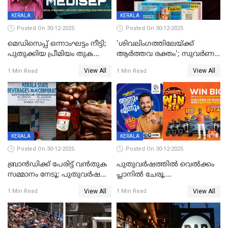
KERALA
KERALA
Posted On 30-12-2025
Posted On 30-12-2025
മെഡിസെപ്പ് ഒന്നാംഘട്ടം നീട്ടി;
'ശിവലിംഗത്തിലേയ്ക്ക്
പുതുക്കിയ പ്രീമിയം തുക
ആര്‍ത്തവ രക്തം'; സുവര്‍ണ
ഈടാക്കുക ജനുവരി 31
കേരളം ലോട്ടറിയിലെ
View All
View All
1 Min Read
1 Min Read
മുതൽ
ചിത്രത്തിനെതിരെ ഹിന്ദു
ഐക്യവേദി പരാതി നൽകി
KERALA
KERALA
Posted On 30-12-2025
Posted On 30-12-2025
ബ്രാൻഡിക്ക് പേരിട്ട് വൻതുക
പുതുവർഷത്തിൽ വെൽക്കം
സമ്മാനം നേടൂ; പുതുവർഷ
പ്ലാനിൽ ചേരൂ,
ഓഫറുമായി ബെവ്‌കോ
350എംപിപിഎസ് വേഗതയിൽ
View All
View All
1 Min Read
1 Min Read
ഇന്റർനെറ്റും ഒപ്പം കീയുടെ
മെഗാ പ്ലാൻ സൗജന്യം; ഒപ്പം
വരിക്കാർക്ക് 200 ടിവി, 100 EV
ബൈക്കുകൾ, ബമ്പർ