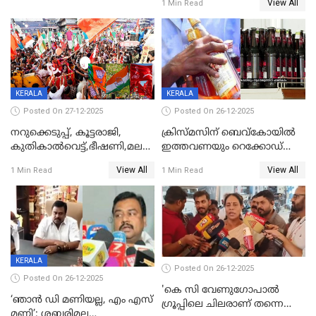
View All
1 Min Read
KERALA
KERALA
Posted On 27-12-2025
Posted On 26-12-2025
നറുക്കെടുപ്പ്, കൂട്ടരാജി,
ക്രിസ്മസിന് ബെവ്‌കോയിൽ
കുതികാൽവെട്ട്,ഭീഷണി,മലബാറിലാകട്ടെ
ഇത്തവണയും റെക്കോഡ്
ട്വിസ്റ്റോട് ട്വിസ്റ്റും; അടിമുടി
വിൽപ്പന;കഴിഞ്ഞവർഷത്തേക്ക
View All
View All
1 Min Read
1 Min Read
നാടകീയമായി പഞ്ചായത്ത്
53 കോടി രൂപയുടെ അധിക
പ്രസിഡന്‍റ് തെരഞ്ഞെടുപ്പ്
വിൽപ്പന; മലയാളി കുടിച്ചു
തീർത്തത് 333 കോടിയുടെ
മദ്യം
KERALA
Posted On 26-12-2025
Posted On 26-12-2025
'കെ സി വേണുഗോപാല്‍
‘ഞാൻ ഡി മണിയല്ല, എം എസ്
ഗ്രൂപ്പിലെ ചിലരാണ് തന്നെ
മണി’; ശബരിമല