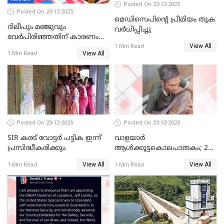
Posted On 23-12-2025
Posted On 23-12-2025
മെഡിസെപിന്റെ പ്രീമിയം തുക
ദിലീപും മഞ്ജുവും
വർധിപ്പിച്ചു
വേർപിരിഞ്ഞതിന് കാരണം
View All
ദിലീപ് മഞ്ജുവിന് നൽകിയ ആ
1 Min Read
View All
1 Min Read
പഴയ മൊബൈലിൽ നിന്ന്
കണ്ടെത്തിയ ചാറ്റിൽ
നിന്നാണ്; എട്ടാം പ്രതിക്ക്
മോട്ടീവ് ഉണ്ടായിരുന്നെന്നും
അഡ്വ. ടി.ബി മിനി
Posted On 23-12-2025
Posted On 23-12-2025
SIR കരട് വോട്ടര്‍ പട്ടിക ഇന്ന്
വാളയാർ
പ്രസിദ്ധീകരിക്കും
ആൾക്കൂട്ടകൊലപാതകം; 2
പേർ കൂടി കസ്റ്റഡിയിൽ
View All
View All
1 Min Read
1 Min Read