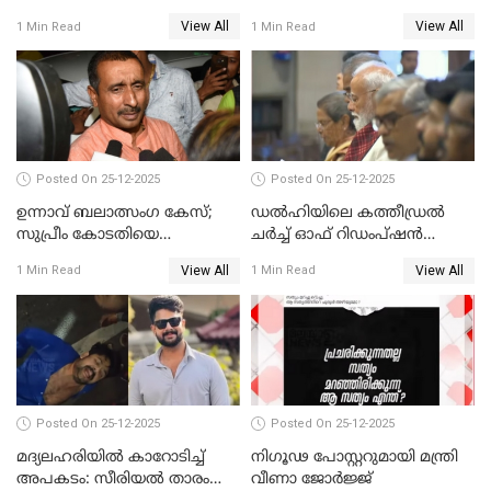
നടൻ വിനായകൻ
വീണ്ടും ചോദ്യം ചെയ്ത് SIT
View All
View All
1 Min Read
1 Min Read
Posted On 25-12-2025
Posted On 25-12-2025
ഉന്നാവ് ബലാത്സംഗ കേസ്;
ഡൽഹിയിലെ കത്തീഡ്രൽ
സുപ്രീം കോടതിയെ
ചർച്ച് ഓഫ് റിഡംപ്ഷൻ
സമീപിക്കാനൊരുങ്ങി
സന്ദർശിച്ച് പ്രധാനമന്ത്രി
View All
View All
1 Min Read
1 Min Read
അതിജീവിത
Posted On 25-12-2025
Posted On 25-12-2025
മദ്യലഹരിയിൽ കാറോടിച്ച്
നിഗൂഢ പോസ്റ്ററുമായി മന്ത്രി
അപകടം: സീരിയൽ താരം
വീണാ ജോർജ്ജ്