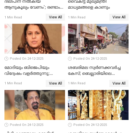
ദിലീപിന് നല്‍കിയ
വൈകിട്ട് മുഖ്യമന്ത്രി
ആനുകൂല്യം വേണം'; രണ്ടാം
മാധ്യമങ്ങളെ കാണും
പ്രതി മാര്‍ട്ടിന്‍
View All
View All
1 Min Read
1 Min Read
ഹൈക്കോടതിയില്‍
Posted On 24-12-2025
Posted On 24-12-2025
മോദിയും ബിജെപിയും
ശബരിമല സ്വര്‍ണക്കവര്‍ച്ച
വിദ്വേഷം വളർത്തുന്നു;
കേസ്; ബെല്ലാരിയിലെ
പ്രതിഷേധവിമായി
ജ്വല്ലറിയില്‍ പരിശോധന
View All
View All
1 Min Read
1 Min Read
കോൺഗ്രസ്
Posted On 24-12-2025
Posted On 24-12-2025