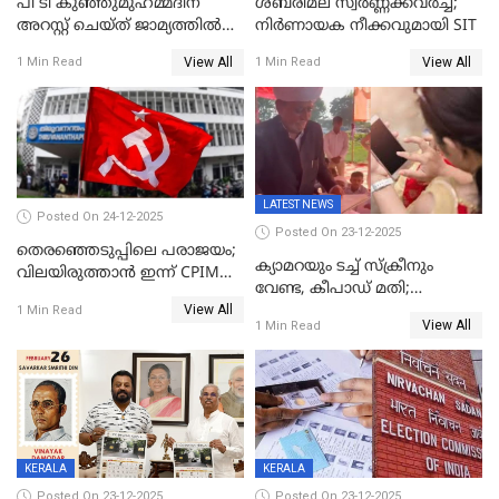
പി ടി കുഞ്ഞുമുഹമ്മദിന്
ശബരിമല സ്വര്‍ണ്ണക്കവര്‍ച്ച;
അറസ്റ്റ് ചെയ്ത് ജാമ്യത്തില്‍
നിർണായക നീക്കവുമായി SIT
വിട്ടു
View All
View All
1 Min Read
1 Min Read
LATEST NEWS
Posted On 24-12-2025
Posted On 23-12-2025
തെരഞ്ഞെടുപ്പിലെ പരാജയം;
ക്യാമറയും ടച്ച് സ്ക്രീനും
വിലയിരുത്താന്‍ ഇന്ന് CPIM
വേണ്ട, കീപാഡ് മതി;
യോഗം
View All
സ്ത്രീകൾക്ക് സ്മാർട്ട് ഫോൺ
1 Min Read
View All
1 Min Read
വിലക്കി രാജ്യത്തെ ഒരു
പഞ്ചായത്ത്
KERALA
KERALA
Posted On 23-12-2025
Posted On 23-12-2025