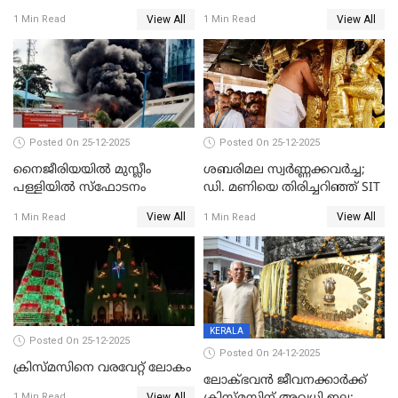
സിദ്ധാർത്ഥ് പ്രഭുവിനെതിരെ
View All
View All
1 Min Read
1 Min Read
കേസെടുത്തു
Posted On 25-12-2025
Posted On 25-12-2025
നൈജീരിയയിൽ മുസ്ലീം
ശബരിമല സ്വര്‍ണ്ണക്കവര്‍ച്ച;
പള്ളിയില്‍ സ്‌ഫോടനം
ഡി. മണിയെ തിരിച്ചറിഞ്ഞ് SIT
View All
View All
1 Min Read
1 Min Read
KERALA
Posted On 25-12-2025
Posted On 24-12-2025
ക്രിസ്മസിനെ വരവേറ്റ് ലോകം
ലോക്ഭവൻ ജീവനക്കാർക്ക്
View All
1 Min Read