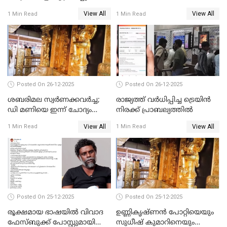
ട്രംപ്
മുഖ്യമന്ത്രിയും ഉണ്ണികൃഷ്ണന്‍
View All
View All
1 Min Read
1 Min Read
പോറ്റിയും ഒപ്പമുള്ള AI ചിത്രം
പങ്കുവെച്ചു
Posted On 26-12-2025
Posted On 26-12-2025
ശബരിമല സ്വര്‍ണക്കവര്‍ച്ച;
രാജ്യത്ത് വര്‍ധിപ്പിച്ച ട്രെയിന്‍
ഡി മണിയെ ഇന്ന് ചോദ്യം
നിരക്ക് പ്രാബല്യത്തില്‍
ചെയ്യും
View All
View All
1 Min Read
1 Min Read
Posted On 25-12-2025
Posted On 25-12-2025
രൂക്ഷമായ ഭാഷയിൽ വിവാദ
ഉണ്ണികൃഷ്ണന്‍ പോറ്റിയെയും
ഫേസ്ബുക്ക് പോസ്റ്റുമായി
സുധീഷ് കുമാറിനെയും