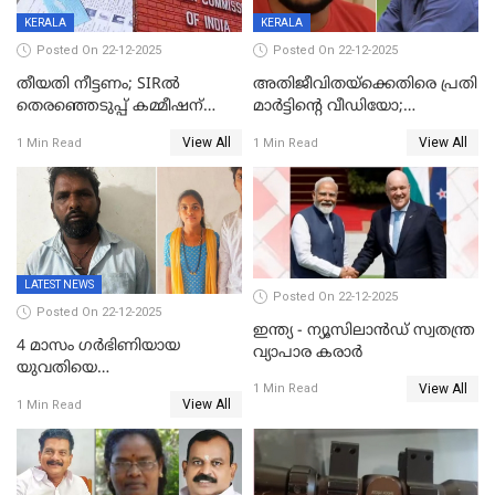
KERALA
KERALA
Posted On 22-12-2025
Posted On 22-12-2025
തീയതി നീട്ടണം; SIRൽ
അതിജീവിതയ്‌ക്കെതിരെ പ്രതി
തെരഞ്ഞെടുപ്പ് കമ്മീഷന്
മാർട്ടിന്റെ വീഡിയോ;
കത്തയച്ച് കേരളം
പ്രചരിപ്പിച്ച മൂന്നുപേർ
View All
View All
1 Min Read
1 Min Read
അറസ്റ്റിൽ; നൂറോളം
സൈറ്റുകളിൽ നിന്നും
വിഡിയോ നീക്കം ചെയ്യാനും
പൊലീസ്
LATEST NEWS
Posted On 22-12-2025
Posted On 22-12-2025
ഇന്ത്യ - ന്യൂസിലാൻഡ് സ്വതന്ത്ര
4 മാസം ഗർഭിണിയായ
വ്യാപാര കരാർ
യുവതിയെ
View All
വെട്ടിക്കൊലപ്പെടുത്തി
1 Min Read
View All
1 Min Read
പിതാവും സഹോദരനും;
ദുരഭിമാനക്കൊലയിൽ
നടുങ്ങി കർണാടക