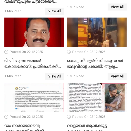
വിഷ്ണുപുരം ചന്ദ്രശേഖരന്റെ
ജാഗ്രത നിര്‍ദ്ദേശം
View All
പാർട്ടിയും UDF
1 Min Read
View All
1 Min Read
അസോസിയേറ്റ് അംഗങ്ങൾ;
അസോസിയേറ്റ്
അംഗമാകാനില്ലെന്നും
UDFലേക്കില്ലെന്നും
വിഷ്ണുപുരം ചന്ദ്രശേഖരൻ
Posted On 22-12-2025
Posted On 22-12-2025
ടി പി ചന്ദ്രശേഖരന്‍
കെഎസ്ആർടിസി ഡ്രൈവർ
കൊലക്കേസ്; പ്രതികള്‍ക്ക്
യദുവിന്റെ പരാതി: ആര്യ
വീണ്ടും പരോള്‍
രാജേന്ദ്രനും സച്ചിൻ ദേവിനും
View All
View All
1 Min Read
1 Min Read
കോടതി നോട്ടീസ്
Posted On 22-12-2025
Posted On 22-12-2025
റാം നാരായണന്റെ
വാളയാർ ആൾക്കൂട്ട