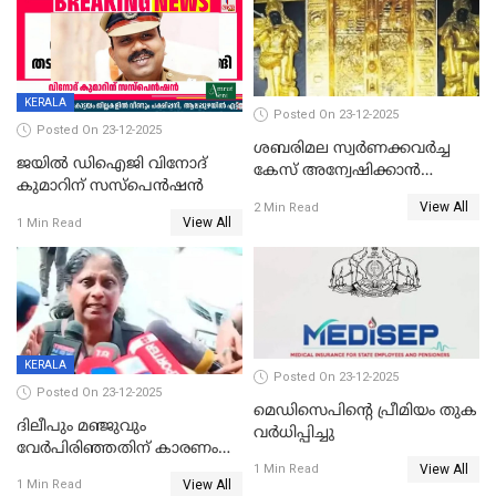
KERALA
Posted On 23-12-2025
Posted On 23-12-2025
ശബരിമല സ്വര്‍ണക്കവര്‍ച്ച
ജയിൽ ഡിഐജി വിനോദ്
കേസ് അന്വേഷിക്കാന്‍
കുമാറിന് സസ്പെൻഷൻ
തയ്യാറെന്ന് CBI
View All
2 Min Read
View All
1 Min Read
KERALA
Posted On 23-12-2025
Posted On 23-12-2025
മെഡിസെപിന്റെ പ്രീമിയം തുക
ദിലീപും മഞ്ജുവും
വർധിപ്പിച്ചു
വേർപിരിഞ്ഞതിന് കാരണം
View All
ദിലീപ് മഞ്ജുവിന് നൽകിയ ആ
1 Min Read
View All
1 Min Read
പഴയ മൊബൈലിൽ നിന്ന്