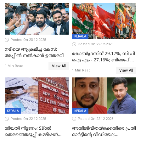
KERALA
Posted On 23-12-2025
Posted On 22-12-2025
നടിയെ ആക്രമിച്ച കേസ്;
കോൺഗ്രസിന് 29.17%, സി പി
അപ്പീൽ നൽകാൻ ഉത്തരവ്
ഐ എം - 27.16%; ബിജെപി
View All
20% കടന്നത്
1 Min Read
View All
1 Min Read
തിരുവനന്തപുരത്ത് മാത്രം,
തദ്ദേശത്തിലെ യഥാർത്ഥ
കണക്ക് പുറത്ത്
KERALA
KERALA
Posted On 22-12-2025
Posted On 22-12-2025
തീയതി നീട്ടണം; SIRൽ
അതിജീവിതയ്‌ക്കെതിരെ പ്രതി
തെരഞ്ഞെടുപ്പ് കമ്മീഷന്
മാർട്ടിന്റെ വീഡിയോ;