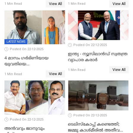
കത്തയച്ച് കേരളം
പ്രചരിപ്പിച്ച മൂന്നുപേർ
View All
View All
1 Min Read
1 Min Read
അറസ്റ്റിൽ; നൂറോളം
സൈറ്റുകളിൽ നിന്നും
വിഡിയോ നീക്കം ചെയ്യാനും
പൊലീസ്
LATEST NEWS
Posted On 22-12-2025
Posted On 22-12-2025
ഇന്ത്യ - ന്യൂസിലാൻഡ് സ്വതന്ത്ര
4 മാസം ഗർഭിണിയായ
വ്യാപാര കരാർ
യുവതിയെ
View All
വെട്ടിക്കൊലപ്പെടുത്തി
1 Min Read
View All
1 Min Read
പിതാവും സഹോദരനും;
ദുരഭിമാനക്കൊലയിൽ
നടുങ്ങി കർണാടക
Posted On 22-12-2025
Posted On 22-12-2025
ടെലിസ്‌കോപ്പ് കണ്ടെത്തി;
അൻവറും ജാനുവും
ജമ്മു കാശ്മീരില്‍ അതീവ