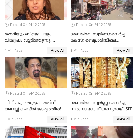
Posted On 24-12-2025
Posted On 24-12-2025
മോദിയും ബിജെപിയും
ശബരിമല സ്വര്‍ണക്കവര്‍ച്ച
വിദ്വേഷം വളർത്തുന്നു;
കേസ്; ബെല്ലാരിയിലെ
പ്രതിഷേധവിമായി
ജ്വല്ലറിയില്‍ പരിശോധന
View All
View All
1 Min Read
1 Min Read
കോൺഗ്രസ്
Posted On 24-12-2025
Posted On 24-12-2025
പി ടി കുഞ്ഞുമുഹമ്മദിന്
ശബരിമല സ്വര്‍ണ്ണക്കവര്‍ച്ച;
അറസ്റ്റ് ചെയ്ത് ജാമ്യത്തില്‍
നിർണായക നീക്കവുമായി SIT
വിട്ടു
View All
View All
1 Min Read
1 Min Read