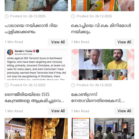
Posted On 26-12-2025
Posted On 26-12-2025
പാലായെ നയിക്കാന്‍ ദിയ
കൊച്ചിയെ വി.കെ മിനിമോള്‍
പുളിക്കക്കണ്ടം
നയിക്കും
View All
View All
1 Min Read
1 Min Read
Posted On 26-12-2025
Posted On 26-12-2025
നൈജീരിയയിലെ ISIS
കോണ്‍ഗ്രസ്
കേന്ദ്രങ്ങളെ ആക്രമിച്ചുവെന്ന്
നേതാവിനെതിരെകേസ്;
ട്രംപ്
മുഖ്യമന്ത്രിയും ഉണ്ണികൃഷ്ണന്‍
View All
View All
1 Min Read
1 Min Read
പോറ്റിയും ഒപ്പമുള്ള AI ചിത്രം
പങ്കുവെച്ചു