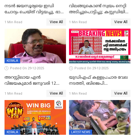
നടൻ ജയസൂര്യയെ ഇഡി
വിലങ്ങുകൊണ്ട് സ്വയം നെറ്റി
ചോദ്യം ചെയ്ത് വിട്ടയച്ചു, ഭാര്യ
അടിച്ചുപൊട്ടിച്ചു; കസ്റ്റഡിയിൽ
സരിതയുടെയും
എടുക്കുന്നതിനിടെ
View All
View All
1 Min Read
1 Min Read
മൊഴിയെടുത്തു
വധശ്രമക്കേസ് പ്രതി
വിലങ്ങുമായി രക്ഷപ്പെട്ടു;
വ്യാപക തെരച്ചിൽ
KERALA
Posted On 29-12-2025
Posted On 29-12-2025
അറസ്റ്റിലായ എൻ
യുഡിഎഫ് കള്ളപ്രചാര വേല
വിജയകുമാർ ജനുവരി 12
നടത്തി, ബിജെപി
വരെ റിമാൻഡിൽ;
ഹിന്ദുവർഗീയത പ്രചരിപ്പിച്ചു,
View All
View All
1 Min Read
1 Min Read
ജാമ്യാപേക്ഷ ഈ മാസം 31ന്
ശബരിമല അത്ര
പരിഗണിക്കും
തിരിച്ചടിയായില്ല,സർക്കാരിനെക്കുറ
ജനങ്ങൾക്ക് മികച്ച
അഭിപ്രായം, എല്‍ഡിഎഫ്
അധികാരം നിലനിര്‍ത്തും,
ലോക്സഭ
തെരഞ്ഞെടുപ്പിനേക്കാൾ 17
KERALA
LATEST NEWS