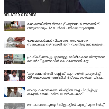
RELATED STORIES
LATEST NEWS
മത്സരത്തിനിടെ മിന്നലേറ്റ് ഫുട്‌ബാൾ താരത്തിന്
ദാരുണാന്ത്യം, 12 പേർക്ക് പരിക്ക്; നടുക്കുന്ന
വീഡിയോ
KERALA
ക്ഷേമപെൻഷൻ വിതരണം: സഹകരണ
ബാങ്കുകളെ ഒഴിവാക്കി; ഇനി വാണിജ്യ ബാങ്കുകൾ
മാത്രം
KERALA
ഫ്രഷ്‌കട്ട് അടച്ചുപൂട്ടാനുള്ള മലിനീകരണ നിയന്ത്രണ
ബോർഡ് ഉത്തരവിന് ഹൈക്കോടതി സ്റ്റേ
KERALA
'ക്യാ ബോൽത്തി പബ്ലിക്' ക്യാമ്പയിൻ പ്രഖ്യാപിച്ച്
CJP സ്ഥാപകൻ അഭിജീത് ദിപ്കെ; ജാർഖണ്ഡിലെ
വിദ്യാർത്ഥി പ്രക്ഷോഭത്തിലും മറുപടി
LATEST NEWS
സഹപ്രവർത്തകയെ ലിഫ്റ്റിൽ വച്ച് പീഡിപ്പിച്ചു;
തരുൺ തേജ്‌പാലിന് 10 വർഷം തടവ്
മഴ ശക്തമാകുന്നു; 3 ജില്ലകളിൽ ചുവപ്പ് മുന്നറിയിപ്പ്