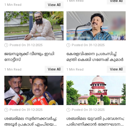
View All
പുതുവർഷമെത്തി
1 Min Read
View All
1 Min Read
Posted On 31-12-2025
Posted On 31-12-2025
ജയസൂര്യക്ക് വീണ്ടും ഇഡി
കേരളവിഷനെ പ്രശംസിച്ച്
നോട്ടീസ്
മന്ത്രി കെബി ഗണേഷ് കുമാര്‍
View All
View All
1 Min Read
1 Min Read
Posted On 31-12-2025
Posted On 31-12-2025
ശബരിമല സ്വര്‍ണക്കവര്‍ച്ച;
ശബരിമല യുവതി പ്രവേശനം;
അടൂര്‍ പ്രകാശ് എംപിയെ
പരിഗണിക്കാന്‍ ഭരണഘടന