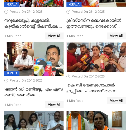
KERALA
KERALA
Posted On 27-12-2025
Posted On 26-12-2025
നറുക്കെടുപ്പ്, കൂട്ടരാജി,
ക്രിസ്മസിന് ബെവ്‌കോയിൽ
കുതികാൽവെട്ട്,ഭീഷണി,മലബാറിലാകട്ടെ
ഇത്തവണയും റെക്കോഡ്
ട്വിസ്റ്റോട് ട്വിസ്റ്റും; അടിമുടി
വിൽപ്പന;കഴിഞ്ഞവർഷത്തേക്ക
View All
View All
1 Min Read
1 Min Read
നാടകീയമായി പഞ്ചായത്ത്
53 കോടി രൂപയുടെ അധിക
പ്രസിഡന്‍റ് തെരഞ്ഞെടുപ്പ്
വിൽപ്പന; മലയാളി കുടിച്ചു
തീർത്തത് 333 കോടിയുടെ
മദ്യം
KERALA
Posted On 26-12-2025
Posted On 26-12-2025
'കെ സി വേണുഗോപാല്‍
‘ഞാൻ ഡി മണിയല്ല, എം എസ്
ഗ്രൂപ്പിലെ ചിലരാണ് തന്നെ
മണി’; ശബരിമല
തഴഞ്ഞത്'; ലാലി ജെയിംസ്
View All
സ്വർണക്കവർച്ചയുമായി ഒരു
1 Min Read
View All
1 Min Read
ബന്ധവും ഇല്ലെന്ന് എസ്ഐടി
ചോദ്യം ചെയ്ത ദിണ്ടിഗലിലെ
വ്യവസായി