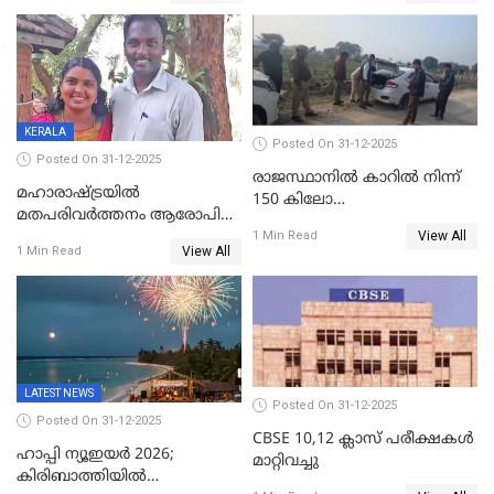
ക്രൈംബ്രാഞ്ച് ഐജി,
എസ്.ശ്യാംസുന്ദർ
ഇന്റലിജൻസ് ഐജി
KERALA
Posted On 31-12-2025
Posted On 31-12-2025
രാജസ്ഥാനിൽ കാറിൽ നിന്ന്
മഹാരാഷ്ട്രയിൽ
150 കിലോ
മതപരിവർത്തനം ആരോപിച്ചു
സ്ഫോടകവസ്തുക്കൾ
View All
അറസ്റ്റിലായ മലയാളി
1 Min Read
പിടികൂടി
View All
1 Min Read
വൈദികനും ഭാര്യയ്ക്കും
ഉൾപ്പെടെ 11പേർക്കും ജാമ്യം
LATEST NEWS
Posted On 31-12-2025
Posted On 31-12-2025
CBSE 10,12 ക്ലാസ് പരീക്ഷകള്‍
ഹാപ്പി ന്യൂഇയർ 2026;
മാറ്റിവച്ചു
കിരിബാത്തിയിൽ