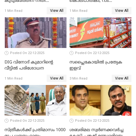
കുടുംബത്തിന് നീതി
കൊലപാതകം; റാം
ഉറപ്പാക്കും; പിണറായി
നാരായണൻ നേരിട്ടത് ക്രൂര
View All
View All
1 Min Read
1 Min Read
വിജയന്‍
പീഡനം
Posted On 22-12-2025
Posted On 22-12-2025
DIG വിനോദ് കുമാറിന്റെ
സപ്ലൈകോയിൽ പ്രത്യേക
വീട്ടില്‍ പരിശോധന
ഇളവ്
View All
View All
1 Min Read
3 Min Read
Posted On 22-12-2025
Posted On 22-12-2025
സ്ത്രീകള്‍ക്ക് പ്രതിമാസം 1000
ശബരിമല സ്വര്‍ണക്കവര്‍ച്ച