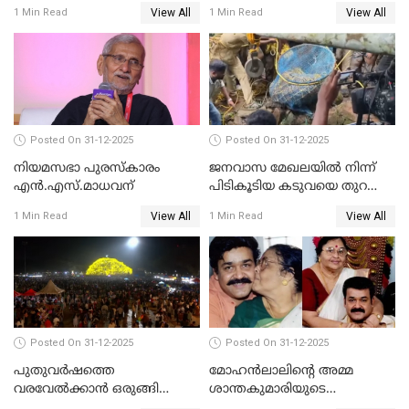
ചോദ്യം ചെയ്യാൻ SIT
ബെഞ്ച്
View All
View All
1 Min Read
1 Min Read
Posted On 31-12-2025
Posted On 31-12-2025
നിയമസഭാ പുരസ്‌കാരം
ജനവാസ മേഖലയിൽ നിന്ന്
എൻ.എസ്.മാധവന്
പിടികൂടിയ കടുവയെ തുറന്നു
വിട്ടു
View All
View All
1 Min Read
1 Min Read
Posted On 31-12-2025
Posted On 31-12-2025
പുതുവര്‍ഷത്തെ
മോഹന്‍ലാലിന്റെ അമ്മ
വരവേല്‍ക്കാന്‍ ഒരുങ്ങി
ശാന്തകുമാരിയുടെ
ലോകം
സംസ്‌കാരം ഇന്ന്