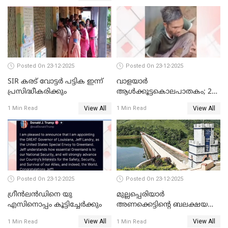
കണ്ടെത്തിയ ചാറ്റിൽ
നിന്നാണ്; എട്ടാം പ്രതിക്ക്
മോട്ടീവ് ഉണ്ടായിരുന്നെന്നും
അഡ്വ. ടി.ബി മിനി
Posted On 23-12-2025
Posted On 23-12-2025
SIR കരട് വോട്ടര്‍ പട്ടിക ഇന്ന്
വാളയാർ
പ്രസിദ്ധീകരിക്കും
ആൾക്കൂട്ടകൊലപാതകം; 2
പേർ കൂടി കസ്റ്റഡിയിൽ
View All
View All
1 Min Read
1 Min Read
Posted On 23-12-2025
Posted On 23-12-2025
ഗ്രീന്‍ലന്‍ഡിനെ യു
മുല്ലപ്പെരിയാര്‍
എസിനൊപ്പം കൂട്ടിച്ചേര്‍ക്കും
അണക്കെട്ടിന്റെ ബലക്ഷയ
നിര്‍ണയം; പരിശോധന ഇന്ന്
View All
View All
1 Min Read
1 Min Read
തുടങ്ങും