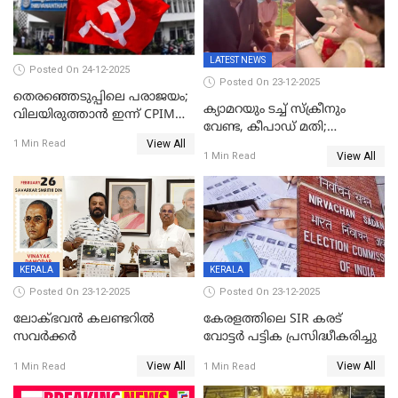
LATEST NEWS
Posted On 24-12-2025
Posted On 23-12-2025
തെരഞ്ഞെടുപ്പിലെ പരാജയം;
ക്യാമറയും ടച്ച് സ്ക്രീനും
വിലയിരുത്താന്‍ ഇന്ന് CPIM
വേണ്ട, കീപാഡ് മതി;
യോഗം
View All
സ്ത്രീകൾക്ക് സ്മാർട്ട് ഫോൺ
1 Min Read
View All
1 Min Read
വിലക്കി രാജ്യത്തെ ഒരു
പഞ്ചായത്ത്
KERALA
KERALA
Posted On 23-12-2025
Posted On 23-12-2025
ലോക്ഭവൻ കലണ്ടറിൽ
കേരളത്തിലെ SIR കരട്
സവർക്കർ
വോട്ടര്‍ പട്ടിക പ്രസിദ്ധീകരിച്ചു
View All
View All
1 Min Read
1 Min Read