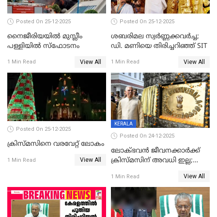
Posted On 25-12-2025
Posted On 25-12-2025
നൈജീരിയയിൽ മുസ്ലീം
ശബരിമല സ്വര്‍ണ്ണക്കവര്‍ച്ച;
പള്ളിയില്‍ സ്‌ഫോടനം
ഡി. മണിയെ തിരിച്ചറിഞ്ഞ് SIT
View All
View All
1 Min Read
1 Min Read
KERALA
Posted On 25-12-2025
Posted On 24-12-2025
ക്രിസ്മസിനെ വരവേറ്റ് ലോകം
ലോക്ഭവൻ ജീവനക്കാർക്ക്
View All
ക്രിസ്മസിന് അവധി ഇല്ല;
1 Min Read
ഹാജരാവാൻ ഉത്തരവ്
View All
1 Min Read