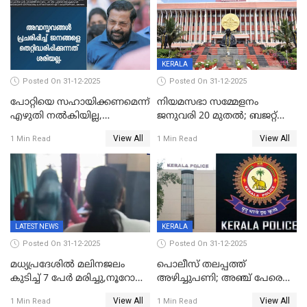
KERALA
Posted On 31-12-2025
Posted On 31-12-2025
പോറ്റിയെ സഹായിക്കണമെന്ന്
നിയമസഭാ സമ്മേളനം
എഴുതി നൽകിയില്ല,
ജനുവരി 20 മുതല്‍; ബജറ്റ്
ജനങ്ങളെ
അവതരണം അവസാനവാരം;
View All
View All
1 Min Read
1 Min Read
തെറ്റിദ്ധരിപ്പിക്കരുത്,
മന്ത്രിസഭാ
സാങ്കൽപ്പിക കഥകൾ
യോഗതീരുമാനങ്ങൾ
പ്രചരിപ്പിക്കുന്നുവെന്നും
കടകംപള്ളി സുരേന്ദ്രൻ
LATEST NEWS
KERALA
Posted On 31-12-2025
Posted On 31-12-2025
മധ്യപ്രദേശിൽ മലിനജലം
പൊലീസ് തലപ്പത്ത്
കുടിച്ച് 7 പേർ മരിച്ചു,നൂറോളം
അഴിച്ചുപണി; അഞ്ച് പേരെ
പേർ ഗുരുതരാവസ്ഥയിൽ
ഐജി റാങ്കിലേക്ക്
View All
View All
1 Min Read
1 Min Read
ഉയർത്തി,അജിതാ ബീഗം