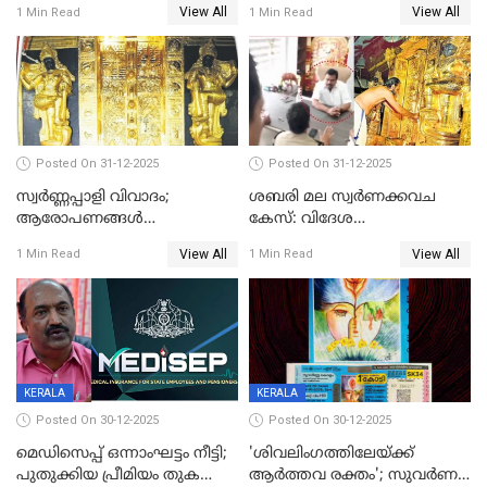
View All
View All
1 Min Read
1 Min Read
Posted On 31-12-2025
Posted On 31-12-2025
സ്വർണ്ണപ്പാളി വിവാദം;
ശബരി മല സ്വർണക്കവച
ആരോപണങ്ങൾ
കേസ്: വിദേശ
അവസാനിക്കുന്നില്ല
വ്യവസായിയുടെ ആരോപണം
View All
View All
1 Min Read
1 Min Read
നിഷേധിച്ച് ഡി മണി
KERALA
KERALA
Posted On 30-12-2025
Posted On 30-12-2025
മെഡിസെപ്പ് ഒന്നാംഘട്ടം നീട്ടി;
'ശിവലിംഗത്തിലേയ്ക്ക്
പുതുക്കിയ പ്രീമിയം തുക
ആര്‍ത്തവ രക്തം'; സുവര്‍ണ