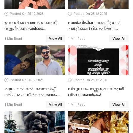
Posted On 25-12-2025
Posted On 25-12-2025
ഉന്നാവ് ബലാത്സംഗ കേസ്;
ഡൽഹിയിലെ കത്തീഡ്രൽ
സുപ്രീം കോടതിയെ
ചർച്ച് ഓഫ് റിഡംപ്ഷൻ
സമീപിക്കാനൊരുങ്ങി
സന്ദർശിച്ച് പ്രധാനമന്ത്രി
View All
View All
1 Min Read
1 Min Read
അതിജീവിത
Posted On 25-12-2025
Posted On 25-12-2025
മദ്യലഹരിയിൽ കാറോടിച്ച്
നിഗൂഢ പോസ്റ്ററുമായി മന്ത്രി
അപകടം: സീരിയൽ താരം
വീണാ ജോർജ്ജ്
സിദ്ധാർത്ഥ് പ്രഭുവിനെതിരെ
View All
View All
1 Min Read
1 Min Read
കേസെടുത്തു