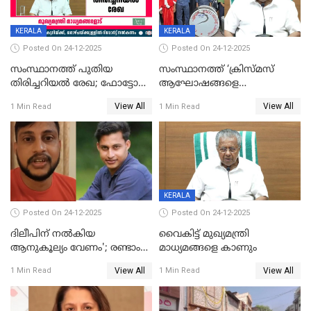
KERALA
KERALA
Posted On 24-12-2025
Posted On 24-12-2025
സംസ്ഥാനത്ത് പുതിയ
സംസ്ഥാനത്ത് ‘ക്രിസ്മസ്
തിരിച്ചറിയല്‍ രേഖ; ഫോട്ടോ
ആഘോഷങ്ങളെ
പതിപ്പിച്ച നേറ്റിവിറ്റി കാര്‍ഡ്
കടന്നാക്രമിയ്ക്കുന്നു; എല്ലാ
View All
View All
1 Min Read
1 Min Read
നല്‍കുമെന്ന് മുഖ്യമന്ത്രി; SIR
ആക്രമണങ്ങൾക്കും പിന്നിലും
ഹെല്‍പ് ഡസ്‌കുകള്‍
സംഘപരിവാർ’; മുഖ്യമന്ത്രി
ആരംഭിക്കാന്‍ മന്ത്രിസഭാ
യോഗ തീരുമാനം
KERALA
Posted On 24-12-2025
Posted On 24-12-2025
ദിലീപിന് നല്‍കിയ
വൈകിട്ട് മുഖ്യമന്ത്രി
ആനുകൂല്യം വേണം'; രണ്ടാം
മാധ്യമങ്ങളെ കാണും
പ്രതി മാര്‍ട്ടിന്‍
View All
View All
1 Min Read
1 Min Read
ഹൈക്കോടതിയില്‍