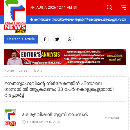
FRI AUG 7, 2026 12:11 AM IST
കനത്തമഴ സാധ്യതയെ തുടർന്ന് കോട്ടയം,ആലപ്പുഴ,വയനാട്
Share this Article
Home
Latest
World
നെതന്യാഹുവിന്‍റെ നിർദേശത്തിന് പിന്നാലെ
ഗാസയിൽ ആക്രമണം; 33 പേര്‍ കൊല്ലപ്പെട്ടതായി
റിപ്പോർട്ട്
കേരളവിഷൻ ന്യൂസ് ഡെസ്‌ക്
1 Min Read
Posted On 29-10-2025