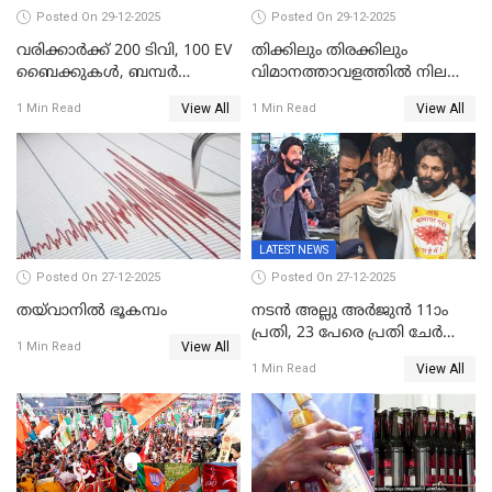
ലക്ഷം വോട്ട് ലഭിച്ചു
Posted On 29-12-2025
Posted On 29-12-2025
വരിക്കാർക്ക് 200 ടിവി, 100 EV
തിക്കിലും തിരക്കിലും
ബൈക്കുകൾ, ബമ്പർ
വിമാനത്താവളത്തില്‍ നിലത്ത്
സമ്മാനമായി EV കാർ
വീണ് വിജയ്
View All
View All
1 Min Read
1 Min Read
ഉൾപ്പെടെ 2 കോടി രൂപയുടെ
സമ്മാനങ്ങളുമായി
കേരളവിഷൻ ബ്രോഡ്ബാൻഡ്
കണക്ട്&വിൻ
LATEST NEWS
Posted On 27-12-2025
Posted On 27-12-2025
തയ്‌വാനിൽ ഭൂകമ്പം
നടൻ അല്ലു അർജുൻ 11ാം
പ്രതി, 23 പേരെ പ്രതി ചേർത്ത്
View All
1 Min Read
കുറ്റപത്രം സമർപ്പിച്ചു
View All
1 Min Read