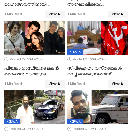
മഹോത്സവത്തിനായി
ആഘോഷിക്കാം;
ശബരിമല നട തുറന്നു;
ബാറുകള്‍ക്ക് 12 മണി വരെ
View All
View All
1 Min Read
1 Min Read
സന്നിധാനത്ത് വൻ
പ്രവര്‍ത്തനാനുമതി
ഭക്തജനത്തിരക്ക്
KERALA
Posted On 30-12-2025
Posted On 29-12-2025
പ്രിയങ്കാ ​ഗാന്ധിയുടെ മകൻ
സിപിഐഎം വസ്തുതകൾ
റൈഹാൻ വാദ്രയുടെ
മറച്ച് വെക്കുന്നുവെന്ന്
വിവാഹനിശ്ചയം
സിപിഐ, 'പത്മകുമാറിനെ
View All
View All
1 Min Read
1 Min Read
കഴിഞ്ഞതായി റിപ്പോർട്ട്
സംരക്ഷിച്ചത്
തിരിച്ചടിച്ചു',വെള്ളാപ്പള്ളിയെ
ന്യായീകരിക്കുന്നതിലും
CPIഎക്സിക്യൂട്ടീവിൽ
വിമർശനം
KERALA
KERALA
Posted On 29-12-2025
Posted On 29-12-2025