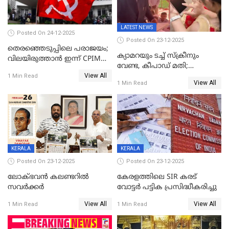
LATEST NEWS
Posted On 24-12-2025
Posted On 23-12-2025
തെരഞ്ഞെടുപ്പിലെ പരാജയം;
ക്യാമറയും ടച്ച് സ്ക്രീനും
വിലയിരുത്താന്‍ ഇന്ന് CPIM
വേണ്ട, കീപാഡ് മതി;
യോഗം
View All
സ്ത്രീകൾക്ക് സ്മാർട്ട് ഫോൺ
1 Min Read
View All
1 Min Read
വിലക്കി രാജ്യത്തെ ഒരു
പഞ്ചായത്ത്
KERALA
KERALA
Posted On 23-12-2025
Posted On 23-12-2025
ലോക്ഭവൻ കലണ്ടറിൽ
കേരളത്തിലെ SIR കരട്
സവർക്കർ
വോട്ടര്‍ പട്ടിക പ്രസിദ്ധീകരിച്ചു
View All
View All
1 Min Read
1 Min Read