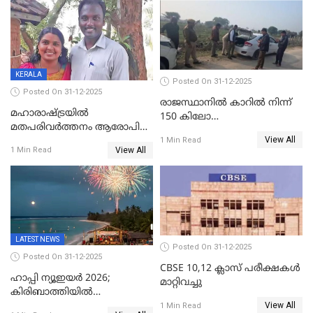
ക്രൈംബ്രാഞ്ച് ഐജി,
എസ്.ശ്യാംസുന്ദർ
ഇന്റലിജൻസ് ഐജി
KERALA
Posted On 31-12-2025
Posted On 31-12-2025
രാജസ്ഥാനിൽ കാറിൽ നിന്ന്
മഹാരാഷ്ട്രയിൽ
150 കിലോ
മതപരിവർത്തനം ആരോപിച്ചു
സ്ഫോടകവസ്തുക്കൾ
View All
അറസ്റ്റിലായ മലയാളി
1 Min Read
പിടികൂടി
View All
1 Min Read
വൈദികനും ഭാര്യയ്ക്കും
ഉൾപ്പെടെ 11പേർക്കും ജാമ്യം
LATEST NEWS
Posted On 31-12-2025
Posted On 31-12-2025
CBSE 10,12 ക്ലാസ് പരീക്ഷകള്‍
ഹാപ്പി ന്യൂഇയർ 2026;
മാറ്റിവച്ചു
കിരിബാത്തിയിൽ
View All
പുതുവർഷമെത്തി
1 Min Read