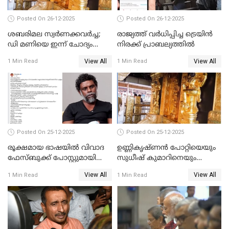
Posted On 26-12-2025
Posted On 26-12-2025
ശബരിമല സ്വര്‍ണക്കവര്‍ച്ച;
രാജ്യത്ത് വര്‍ധിപ്പിച്ച ട്രെയിന്‍
ഡി മണിയെ ഇന്ന് ചോദ്യം
നിരക്ക് പ്രാബല്യത്തില്‍
ചെയ്യും
View All
View All
1 Min Read
1 Min Read
Posted On 25-12-2025
Posted On 25-12-2025
രൂക്ഷമായ ഭാഷയിൽ വിവാദ
ഉണ്ണികൃഷ്ണന്‍ പോറ്റിയെയും
ഫേസ്ബുക്ക് പോസ്റ്റുമായി
സുധീഷ് കുമാറിനെയും
നടൻ വിനായകൻ
വീണ്ടും ചോദ്യം ചെയ്ത് SIT
View All
View All
1 Min Read
1 Min Read