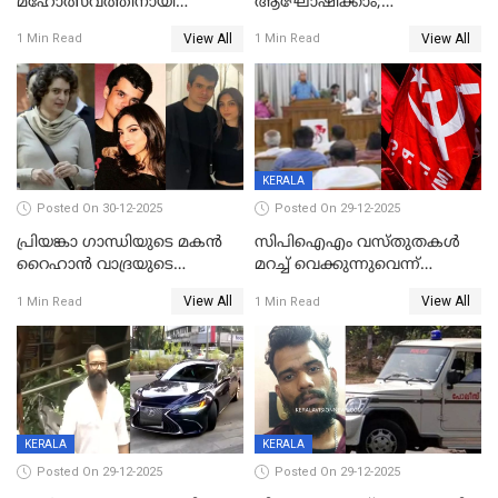
മഹോത്സവത്തിനായി
ആഘോഷിക്കാം;
ശബരിമല നട തുറന്നു;
ബാറുകള്‍ക്ക് 12 മണി വരെ
View All
View All
1 Min Read
1 Min Read
സന്നിധാനത്ത് വൻ
പ്രവര്‍ത്തനാനുമതി
ഭക്തജനത്തിരക്ക്
KERALA
Posted On 30-12-2025
Posted On 29-12-2025
പ്രിയങ്കാ ​ഗാന്ധിയുടെ മകൻ
സിപിഐഎം വസ്തുതകൾ
റൈഹാൻ വാദ്രയുടെ
മറച്ച് വെക്കുന്നുവെന്ന്
വിവാഹനിശ്ചയം
സിപിഐ, 'പത്മകുമാറിനെ
View All
View All
1 Min Read
1 Min Read
കഴിഞ്ഞതായി റിപ്പോർട്ട്
സംരക്ഷിച്ചത്
തിരിച്ചടിച്ചു',വെള്ളാപ്പള്ളിയെ
ന്യായീകരിക്കുന്നതിലും
CPIഎക്സിക്യൂട്ടീവിൽ
വിമർശനം
KERALA
KERALA
Posted On 29-12-2025
Posted On 29-12-2025