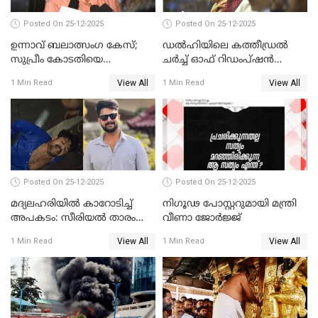
Posted On 25-12-2025
Posted On 25-12-2025
ഉന്നാവ് ബലാത്സംഗ കേസ്;
ഡൽഹിയിലെ കത്തീഡ്രൽ
സുപ്രീം കോടതിയെ
ചർച്ച് ഓഫ് റിഡംപ്ഷൻ
സമീപിക്കാനൊരുങ്ങി
സന്ദർശിച്ച് പ്രധാനമന്ത്രി
View All
View All
1 Min Read
1 Min Read
അതിജീവിത
Posted On 25-12-2025
Posted On 25-12-2025
മദ്യലഹരിയിൽ കാറോടിച്ച്
നിഗൂഢ പോസ്റ്ററുമായി മന്ത്രി
അപകടം: സീരിയൽ താരം
വീണാ ജോർജ്ജ്
സിദ്ധാർത്ഥ് പ്രഭുവിനെതിരെ
View All
View All
1 Min Read
1 Min Read
കേസെടുത്തു