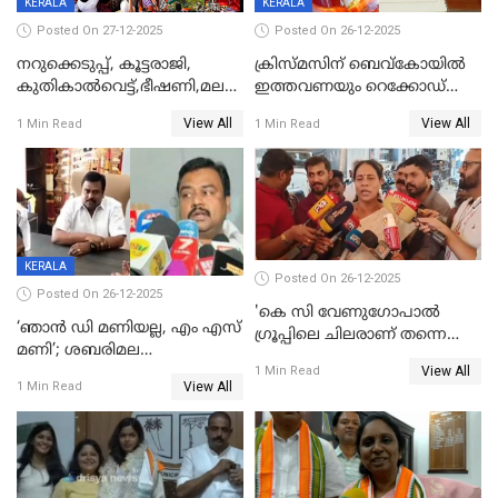
KERALA
KERALA
Posted On 27-12-2025
Posted On 26-12-2025
നറുക്കെടുപ്പ്, കൂട്ടരാജി,
ക്രിസ്മസിന് ബെവ്‌കോയിൽ
കുതികാൽവെട്ട്,ഭീഷണി,മലബാറിലാകട്ടെ
ഇത്തവണയും റെക്കോഡ്
ട്വിസ്റ്റോട് ട്വിസ്റ്റും; അടിമുടി
വിൽപ്പന;കഴിഞ്ഞവർഷത്തേക്ക
View All
View All
1 Min Read
1 Min Read
നാടകീയമായി പഞ്ചായത്ത്
53 കോടി രൂപയുടെ അധിക
പ്രസിഡന്‍റ് തെരഞ്ഞെടുപ്പ്
വിൽപ്പന; മലയാളി കുടിച്ചു
തീർത്തത് 333 കോടിയുടെ
മദ്യം
KERALA
Posted On 26-12-2025
Posted On 26-12-2025
'കെ സി വേണുഗോപാല്‍
‘ഞാൻ ഡി മണിയല്ല, എം എസ്
ഗ്രൂപ്പിലെ ചിലരാണ് തന്നെ
മണി’; ശബരിമല
തഴഞ്ഞത്'; ലാലി ജെയിംസ്
View All
സ്വർണക്കവർച്ചയുമായി ഒരു
1 Min Read
View All
1 Min Read
ബന്ധവും ഇല്ലെന്ന് എസ്ഐടി
ചോദ്യം ചെയ്ത ദിണ്ടിഗലിലെ
വ്യവസായി