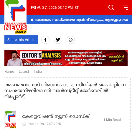
FRI AUG 7, 2026 03:12 PM IST
കനത്തമഴ സാധ്യതയെ തുടർന്ന് കോട്ടയം,ആലപ്പുഴ,വയനാട്
Share this Article
Home
Latest
India
അഹമ്മദാബാദ് വിമാനാപകടം; സീനിയര്‍ പൈലറ്റിനെ
സംശയനിഴലിലാക്കി വാള്‍സ്ട്രീറ്റ് ജേര്‍ണലില്‍
റിപ്പോര്‍ട്ട്
കേരളവിഷൻ ന്യൂസ് ഡെസ്‌ക്
1 Min Read
Posted On 17-07-2025