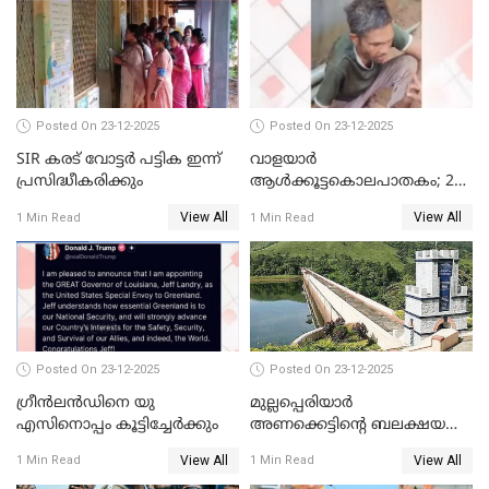
കണ്ടെത്തിയ ചാറ്റിൽ
നിന്നാണ്; എട്ടാം പ്രതിക്ക്
മോട്ടീവ് ഉണ്ടായിരുന്നെന്നും
അഡ്വ. ടി.ബി മിനി
Posted On 23-12-2025
Posted On 23-12-2025
SIR കരട് വോട്ടര്‍ പട്ടിക ഇന്ന്
വാളയാർ
പ്രസിദ്ധീകരിക്കും
ആൾക്കൂട്ടകൊലപാതകം; 2
പേർ കൂടി കസ്റ്റഡിയിൽ
View All
View All
1 Min Read
1 Min Read
Posted On 23-12-2025
Posted On 23-12-2025
ഗ്രീന്‍ലന്‍ഡിനെ യു
മുല്ലപ്പെരിയാര്‍
എസിനൊപ്പം കൂട്ടിച്ചേര്‍ക്കും
അണക്കെട്ടിന്റെ ബലക്ഷയ
നിര്‍ണയം; പരിശോധന ഇന്ന്
View All
View All
1 Min Read
1 Min Read
തുടങ്ങും