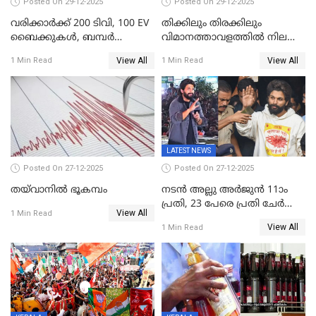
Posted On 29-12-2025
Posted On 29-12-2025
വരിക്കാർക്ക് 200 ടിവി, 100 EV
തിക്കിലും തിരക്കിലും
ബൈക്കുകൾ, ബമ്പർ
വിമാനത്താവളത്തില്‍ നിലത്ത്
സമ്മാനമായി EV കാർ
വീണ് വിജയ്
View All
View All
1 Min Read
1 Min Read
ഉൾപ്പെടെ 2 കോടി രൂപയുടെ
സമ്മാനങ്ങളുമായി
കേരളവിഷൻ ബ്രോഡ്ബാൻഡ്
കണക്ട്&വിൻ
LATEST NEWS
Posted On 27-12-2025
Posted On 27-12-2025
തയ്‌വാനിൽ ഭൂകമ്പം
നടൻ അല്ലു അർജുൻ 11ാം
പ്രതി, 23 പേരെ പ്രതി ചേർത്ത്
View All
1 Min Read
കുറ്റപത്രം സമർപ്പിച്ചു
View All
1 Min Read