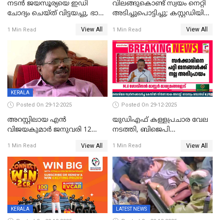
നടൻ ജയസൂര്യയെ ഇഡി
വിലങ്ങുകൊണ്ട് സ്വയം നെറ്റി
ചോദ്യം ചെയ്ത് വിട്ടയച്ചു, ഭാര്യ
അടിച്ചുപൊട്ടിച്ചു; കസ്റ്റഡിയിൽ
സരിതയുടെയും
എടുക്കുന്നതിനിടെ
View All
View All
1 Min Read
1 Min Read
മൊഴിയെടുത്തു
വധശ്രമക്കേസ് പ്രതി
വിലങ്ങുമായി രക്ഷപ്പെട്ടു;
വ്യാപക തെരച്ചിൽ
KERALA
Posted On 29-12-2025
Posted On 29-12-2025
അറസ്റ്റിലായ എൻ
യുഡിഎഫ് കള്ളപ്രചാര വേല
വിജയകുമാർ ജനുവരി 12
നടത്തി, ബിജെപി
വരെ റിമാൻഡിൽ;
ഹിന്ദുവർഗീയത പ്രചരിപ്പിച്ചു,
View All
View All
1 Min Read
1 Min Read
ജാമ്യാപേക്ഷ ഈ മാസം 31ന്
ശബരിമല അത്ര
പരിഗണിക്കും
തിരിച്ചടിയായില്ല,സർക്കാരിനെക്കുറ
ജനങ്ങൾക്ക് മികച്ച
അഭിപ്രായം, എല്‍ഡിഎഫ്
അധികാരം നിലനിര്‍ത്തും,
ലോക്സഭ
തെരഞ്ഞെടുപ്പിനേക്കാൾ 17
KERALA
LATEST NEWS
ലക്ഷം വോട്ട് ലഭിച്ചു