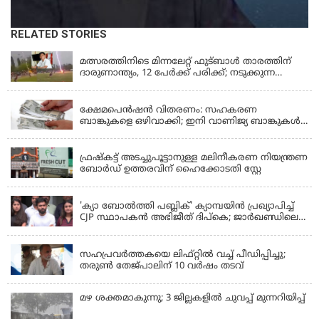
RELATED STORIES
LATEST NEWS
മത്സരത്തിനിടെ മിന്നലേറ്റ് ഫുട്‌ബാൾ താരത്തിന്
ദാരുണാന്ത്യം, 12 പേർക്ക് പരിക്ക്; നടുക്കുന്ന
വീഡിയോ
KERALA
ക്ഷേമപെൻഷൻ വിതരണം: സഹകരണ
ബാങ്കുകളെ ഒഴിവാക്കി; ഇനി വാണിജ്യ ബാങ്കുകൾ
മാത്രം
KERALA
ഫ്രഷ്‌കട്ട് അടച്ചുപൂട്ടാനുള്ള മലിനീകരണ നിയന്ത്രണ
ബോർഡ് ഉത്തരവിന് ഹൈക്കോടതി സ്റ്റേ
KERALA
'ക്യാ ബോൽത്തി പബ്ലിക്' ക്യാമ്പയിൻ പ്രഖ്യാപിച്ച്
CJP സ്ഥാപകൻ അഭിജീത് ദിപ്കെ; ജാർഖണ്ഡിലെ
വിദ്യാർത്ഥി പ്രക്ഷോഭത്തിലും മറുപടി
LATEST NEWS
സഹപ്രവർത്തകയെ ലിഫ്റ്റിൽ വച്ച് പീഡിപ്പിച്ചു;
തരുൺ തേജ്‌പാലിന് 10 വർഷം തടവ്
മഴ ശക്തമാകുന്നു; 3 ജില്ലകളിൽ ചുവപ്പ് മുന്നറിയിപ്പ്