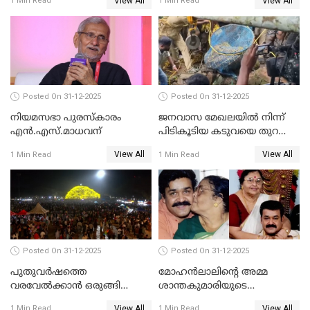
View All
View All
1 Min Read
1 Min Read
Posted On 31-12-2025
Posted On 31-12-2025
നിയമസഭാ പുരസ്‌കാരം
ജനവാസ മേഖലയിൽ നിന്ന്
എൻ.എസ്.മാധവന്
പിടികൂടിയ കടുവയെ തുറന്നു
വിട്ടു
View All
View All
1 Min Read
1 Min Read
Posted On 31-12-2025
Posted On 31-12-2025
പുതുവര്‍ഷത്തെ
മോഹന്‍ലാലിന്റെ അമ്മ
വരവേല്‍ക്കാന്‍ ഒരുങ്ങി
ശാന്തകുമാരിയുടെ
ലോകം
സംസ്‌കാരം ഇന്ന്
View All
View All
1 Min Read
1 Min Read