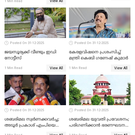
View All
1 Min Read
Posted On 31-12-2025
Posted On 31-12-2025
ജയസൂര്യക്ക് വീണ്ടും ഇഡി
കേരളവിഷനെ പ്രശംസിച്ച്
നോട്ടീസ്
മന്ത്രി കെബി ഗണേഷ് കുമാര്‍
View All
View All
1 Min Read
1 Min Read
Posted On 31-12-2025
Posted On 31-12-2025
ശബരിമല സ്വര്‍ണക്കവര്‍ച്ച;
ശബരിമല യുവതി പ്രവേശനം;
അടൂര്‍ പ്രകാശ് എംപിയെ
പരിഗണിക്കാന്‍ ഭരണഘടന
ചോദ്യം ചെയ്യാൻ SIT
ബെഞ്ച്