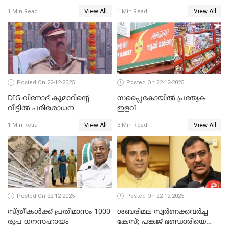
ഉറപ്പാക്കും; പിണറായി
നാരായണൻ നേരിട്ടത് ക്രൂര
View All
View All
1 Min Read
1 Min Read
വിജയന്‍
പീഡനം
Posted On 22-12-2025
Posted On 22-12-2025
DIG വിനോദ് കുമാറിന്റെ
സപ്ലൈകോയിൽ പ്രത്യേക
വീട്ടില്‍ പരിശോധന
ഇളവ്
View All
View All
1 Min Read
3 Min Read
Posted On 22-12-2025
Posted On 22-12-2025
സ്ത്രീകള്‍ക്ക് പ്രതിമാസം 1000
ശബരിമല സ്വര്‍ണക്കവര്‍ച്ച
രൂപ ധനസഹായം
കേസ്; പങ്കജ് ഭണ്ഡാരിയെയും