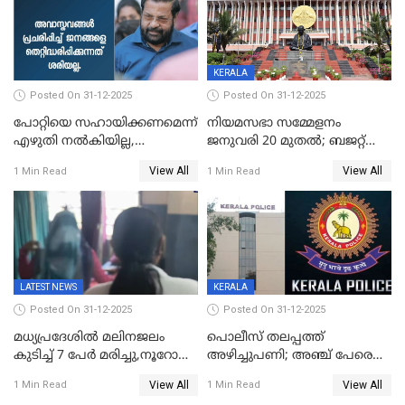
KERALA
Posted On 31-12-2025
Posted On 31-12-2025
പോറ്റിയെ സഹായിക്കണമെന്ന്
നിയമസഭാ സമ്മേളനം
എഴുതി നൽകിയില്ല,
ജനുവരി 20 മുതല്‍; ബജറ്റ്
ജനങ്ങളെ
അവതരണം അവസാനവാരം;
View All
View All
1 Min Read
1 Min Read
തെറ്റിദ്ധരിപ്പിക്കരുത്,
മന്ത്രിസഭാ
സാങ്കൽപ്പിക കഥകൾ
യോഗതീരുമാനങ്ങൾ
പ്രചരിപ്പിക്കുന്നുവെന്നും
കടകംപള്ളി സുരേന്ദ്രൻ
LATEST NEWS
KERALA
Posted On 31-12-2025
Posted On 31-12-2025
മധ്യപ്രദേശിൽ മലിനജലം
പൊലീസ് തലപ്പത്ത്
കുടിച്ച് 7 പേർ മരിച്ചു,നൂറോളം
അഴിച്ചുപണി; അഞ്ച് പേരെ
പേർ ഗുരുതരാവസ്ഥയിൽ
ഐജി റാങ്കിലേക്ക്
View All
View All
1 Min Read
1 Min Read
ഉയർത്തി,അജിതാ ബീഗം