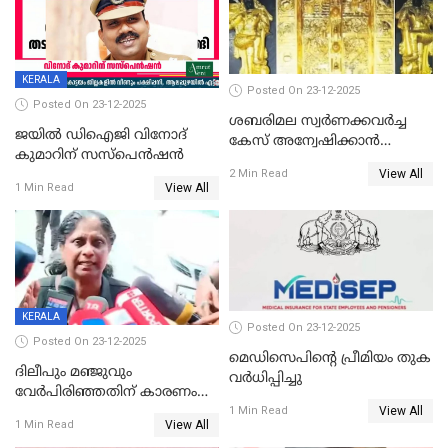
KERALA
Posted On 23-12-2025
Posted On 23-12-2025
ശബരിമല സ്വര്‍ണക്കവര്‍ച്ച
ജയിൽ ഡിഐജി വിനോദ്
കേസ് അന്വേഷിക്കാന്‍
കുമാറിന് സസ്പെൻഷൻ
തയ്യാറെന്ന് CBI
View All
2 Min Read
View All
1 Min Read
KERALA
Posted On 23-12-2025
Posted On 23-12-2025
മെഡിസെപിന്റെ പ്രീമിയം തുക
ദിലീപും മഞ്ജുവും
വർധിപ്പിച്ചു
വേർപിരിഞ്ഞതിന് കാരണം
View All
ദിലീപ് മഞ്ജുവിന് നൽകിയ ആ
1 Min Read
View All
1 Min Read
പഴയ മൊബൈലിൽ നിന്ന്