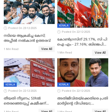
KERALA
Posted On 23-12-2025
Posted On 22-12-2025
നടിയെ ആക്രമിച്ച കേസ്;
കോൺഗ്രസിന് 29.17%, സി പി
അപ്പീൽ നൽകാൻ ഉത്തരവ്
ഐ എം - 27.16%; ബിജെപി
View All
20% കടന്നത്
1 Min Read
View All
1 Min Read
തിരുവനന്തപുരത്ത് മാത്രം,
തദ്ദേശത്തിലെ യഥാർത്ഥ
കണക്ക് പുറത്ത്
KERALA
KERALA
Posted On 22-12-2025
Posted On 22-12-2025
തീയതി നീട്ടണം; SIRൽ
അതിജീവിതയ്‌ക്കെതിരെ പ്രതി
തെരഞ്ഞെടുപ്പ് കമ്മീഷന്
മാർട്ടിന്റെ വീഡിയോ;
കത്തയച്ച് കേരളം
പ്രചരിപ്പിച്ച മൂന്നുപേർ
View All
View All
1 Min Read
1 Min Read