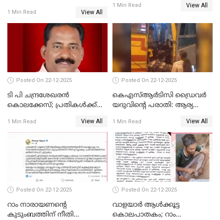
View All
പാർട്ടിയും UDF
1 Min Read
View All
1 Min Read
അസോസിയേറ്റ് അംഗങ്ങൾ;
അസോസിയേറ്റ്
അംഗമാകാനില്ലെന്നും
UDFലേക്കില്ലെന്നും
വിഷ്ണുപുരം ചന്ദ്രശേഖരൻ
Posted On 22-12-2025
Posted On 22-12-2025
ടി പി ചന്ദ്രശേഖരന്‍
കെഎസ്ആർടിസി ഡ്രൈവർ
കൊലക്കേസ്; പ്രതികള്‍ക്ക്
യദുവിന്റെ പരാതി: ആര്യ
വീണ്ടും പരോള്‍
രാജേന്ദ്രനും സച്ചിൻ ദേവിനും
View All
View All
1 Min Read
1 Min Read
കോടതി നോട്ടീസ്
Posted On 22-12-2025
Posted On 22-12-2025
റാം നാരായണന്റെ
വാളയാർ ആൾക്കൂട്ട
കുടുംബത്തിന് നീതി
കൊലപാതകം; റാം