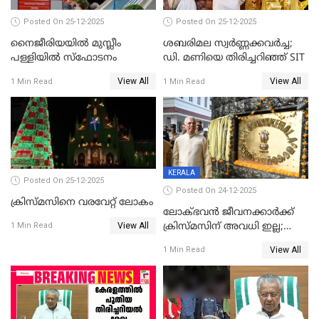
Posted On 25-12-2025
Posted On 25-12-2025
നൈജീരിയയിൽ മുസ്ലീം
ശബരിമല സ്വര്‍ണ്ണക്കവര്‍ച്ച;
പള്ളിയില്‍ സ്‌ഫോടനം
ഡി. മണിയെ തിരിച്ചറിഞ്ഞ് SIT
View All
View All
1 Min Read
1 Min Read
KERALA
Posted On 25-12-2025
Posted On 24-12-2025
ക്രിസ്മസിനെ വരവേറ്റ് ലോകം
ലോക്ഭവൻ ജീവനക്കാർക്ക്
View All
ക്രിസ്മസിന് അവധി ഇല്ല;
1 Min Read
ഹാജരാവാൻ ഉത്തരവ്
View All
1 Min Read