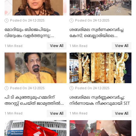
Posted On 24-12-2025
Posted On 24-12-2025
മോദിയും ബിജെപിയും
ശബരിമല സ്വര്‍ണക്കവര്‍ച്ച
വിദ്വേഷം വളർത്തുന്നു;
കേസ്; ബെല്ലാരിയിലെ
പ്രതിഷേധവിമായി
ജ്വല്ലറിയില്‍ പരിശോധന
View All
View All
1 Min Read
1 Min Read
കോൺഗ്രസ്
Posted On 24-12-2025
Posted On 24-12-2025
പി ടി കുഞ്ഞുമുഹമ്മദിന്
ശബരിമല സ്വര്‍ണ്ണക്കവര്‍ച്ച;
അറസ്റ്റ് ചെയ്ത് ജാമ്യത്തില്‍
നിർണായക നീക്കവുമായി SIT
വിട്ടു
View All
View All
1 Min Read
1 Min Read