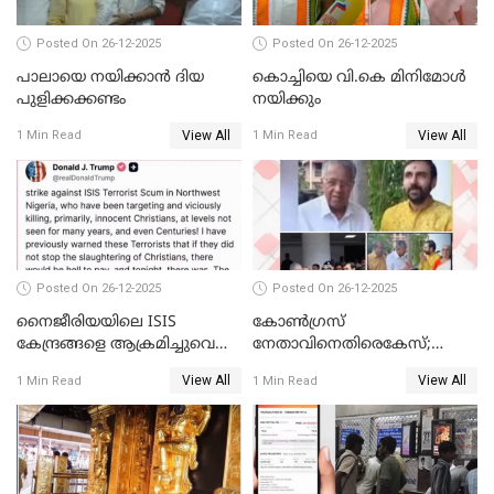
Posted On 26-12-2025
Posted On 26-12-2025
പാലായെ നയിക്കാന്‍ ദിയ
കൊച്ചിയെ വി.കെ മിനിമോള്‍
പുളിക്കക്കണ്ടം
നയിക്കും
View All
View All
1 Min Read
1 Min Read
Posted On 26-12-2025
Posted On 26-12-2025
നൈജീരിയയിലെ ISIS
കോണ്‍ഗ്രസ്
കേന്ദ്രങ്ങളെ ആക്രമിച്ചുവെന്ന്
നേതാവിനെതിരെകേസ്;
ട്രംപ്
മുഖ്യമന്ത്രിയും ഉണ്ണികൃഷ്ണന്‍
View All
View All
1 Min Read
1 Min Read
പോറ്റിയും ഒപ്പമുള്ള AI ചിത്രം
പങ്കുവെച്ചു