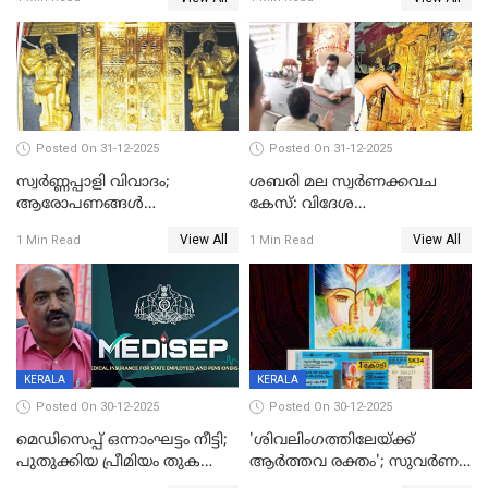
Posted On 31-12-2025
Posted On 31-12-2025
സ്വർണ്ണപ്പാളി വിവാദം;
ശബരി മല സ്വർണക്കവച
ആരോപണങ്ങൾ
കേസ്: വിദേശ
അവസാനിക്കുന്നില്ല
വ്യവസായിയുടെ ആരോപണം
View All
View All
1 Min Read
1 Min Read
നിഷേധിച്ച് ഡി മണി
KERALA
KERALA
Posted On 30-12-2025
Posted On 30-12-2025
മെഡിസെപ്പ് ഒന്നാംഘട്ടം നീട്ടി;
'ശിവലിംഗത്തിലേയ്ക്ക്
പുതുക്കിയ പ്രീമിയം തുക
ആര്‍ത്തവ രക്തം'; സുവര്‍ണ
ഈടാക്കുക ജനുവരി 31
കേരളം ലോട്ടറിയിലെ