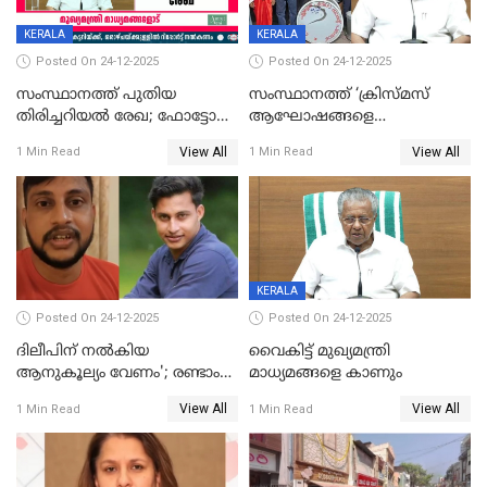
KERALA
KERALA
Posted On 24-12-2025
Posted On 24-12-2025
സംസ്ഥാനത്ത് പുതിയ
സംസ്ഥാനത്ത് ‘ക്രിസ്മസ്
തിരിച്ചറിയല്‍ രേഖ; ഫോട്ടോ
ആഘോഷങ്ങളെ
പതിപ്പിച്ച നേറ്റിവിറ്റി കാര്‍ഡ്
കടന്നാക്രമിയ്ക്കുന്നു; എല്ലാ
View All
View All
1 Min Read
1 Min Read
നല്‍കുമെന്ന് മുഖ്യമന്ത്രി; SIR
ആക്രമണങ്ങൾക്കും പിന്നിലും
ഹെല്‍പ് ഡസ്‌കുകള്‍
സംഘപരിവാർ’; മുഖ്യമന്ത്രി
ആരംഭിക്കാന്‍ മന്ത്രിസഭാ
യോഗ തീരുമാനം
KERALA
Posted On 24-12-2025
Posted On 24-12-2025
ദിലീപിന് നല്‍കിയ
വൈകിട്ട് മുഖ്യമന്ത്രി
ആനുകൂല്യം വേണം'; രണ്ടാം
മാധ്യമങ്ങളെ കാണും
പ്രതി മാര്‍ട്ടിന്‍
View All
View All
1 Min Read
1 Min Read
ഹൈക്കോടതിയില്‍