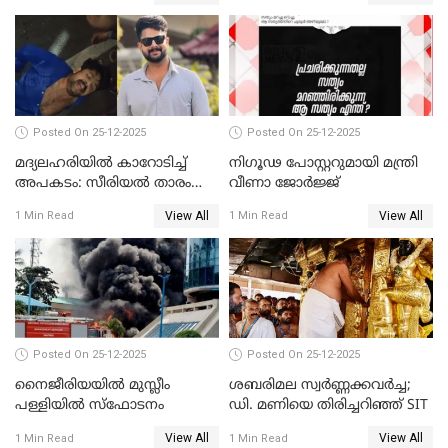
അതിജീവിത
Posted On 25-12-2025
Posted On 25-12-2025
മദ്യലഹരിയിൽ കാറോടിച്ച്
നിഗൂഢ പോസ്റ്ററുമായി മന്ത്രി
അപകടം: സീരിയൽ താരം
വീണാ ജോർജ്ജ്
സിദ്ധാർത്ഥ് പ്രഭുവിനെതിരെ
View All
View All
1 Min Read
1 Min Read
കേസെടുത്തു
Posted On 25-12-2025
Posted On 25-12-2025
നൈജീരിയയിൽ മുസ്ലീം
ശബരിമല സ്വര്‍ണ്ണക്കവര്‍ച്ച;
പള്ളിയില്‍ സ്‌ഫോടനം
ഡി. മണിയെ തിരിച്ചറിഞ്ഞ് SIT
View All
View All
1 Min Read
1 Min Read