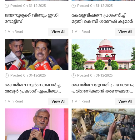
Posted On 31-12-2025
Posted On 31-12-2025
ജയസൂര്യക്ക് വീണ്ടും ഇഡി
കേരളവിഷനെ പ്രശംസിച്ച്
നോട്ടീസ്
മന്ത്രി കെബി ഗണേഷ് കുമാര്‍
View All
View All
1 Min Read
1 Min Read
Posted On 31-12-2025
Posted On 31-12-2025
ശബരിമല സ്വര്‍ണക്കവര്‍ച്ച;
ശബരിമല യുവതി പ്രവേശനം;
അടൂര്‍ പ്രകാശ് എംപിയെ
പരിഗണിക്കാന്‍ ഭരണഘടന
ചോദ്യം ചെയ്യാൻ SIT
ബെഞ്ച്
View All
View All
1 Min Read
1 Min Read