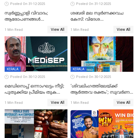
Posted On 31-12-2025
Posted On 31-12-2025
സ്വർണ്ണപ്പാളി വിവാദം;
ശബരി മല സ്വർണക്കവച
ആരോപണങ്ങൾ
കേസ്: വിദേശ
അവസാനിക്കുന്നില്ല
വ്യവസായിയുടെ ആരോപണം
View All
View All
1 Min Read
1 Min Read
നിഷേധിച്ച് ഡി മണി
KERALA
KERALA
Posted On 30-12-2025
Posted On 30-12-2025
മെഡിസെപ്പ് ഒന്നാംഘട്ടം നീട്ടി;
'ശിവലിംഗത്തിലേയ്ക്ക്
പുതുക്കിയ പ്രീമിയം തുക
ആര്‍ത്തവ രക്തം'; സുവര്‍ണ
ഈടാക്കുക ജനുവരി 31
കേരളം ലോട്ടറിയിലെ
View All
View All
1 Min Read
1 Min Read
മുതൽ
ചിത്രത്തിനെതിരെ ഹിന്ദു
ഐക്യവേദി പരാതി നൽകി