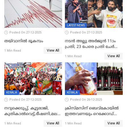
കേരളവിഷൻ ബ്രോഡ്ബാൻഡ്
കണക്ട്&വിൻ
LATEST NEWS
Posted On 27-12-2025
Posted On 27-12-2025
തയ്‌വാനിൽ ഭൂകമ്പം
നടൻ അല്ലു അർജുൻ 11ാം
പ്രതി, 23 പേരെ പ്രതി ചേർത്ത്
View All
1 Min Read
കുറ്റപത്രം സമർപ്പിച്ചു
View All
1 Min Read
KERALA
KERALA
Posted On 27-12-2025
Posted On 26-12-2025
നറുക്കെടുപ്പ്, കൂട്ടരാജി,
ക്രിസ്മസിന് ബെവ്‌കോയിൽ
കുതികാൽവെട്ട്,ഭീഷണി,മലബാറിലാകട്ടെ
ഇത്തവണയും റെക്കോഡ്
ട്വിസ്റ്റോട് ട്വിസ്റ്റും; അടിമുടി
വിൽപ്പന;കഴിഞ്ഞവർഷത്തേക്ക
View All
View All
1 Min Read
1 Min Read
നാടകീയമായി പഞ്ചായത്ത്
53 കോടി രൂപയുടെ അധിക