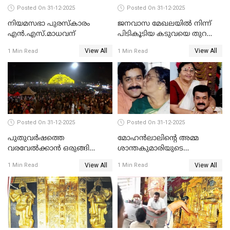
Posted On 31-12-2025
Posted On 31-12-2025
നിയമസഭാ പുരസ്‌കാരം
ജനവാസ മേഖലയിൽ നിന്ന്
എൻ.എസ്.മാധവന്
പിടികൂടിയ കടുവയെ തുറന്നു
വിട്ടു
View All
View All
1 Min Read
1 Min Read
Posted On 31-12-2025
Posted On 31-12-2025
പുതുവര്‍ഷത്തെ
മോഹന്‍ലാലിന്റെ അമ്മ
വരവേല്‍ക്കാന്‍ ഒരുങ്ങി
ശാന്തകുമാരിയുടെ
ലോകം
സംസ്‌കാരം ഇന്ന്
View All
View All
1 Min Read
1 Min Read