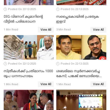
Posted On 22-12-2025
Posted On 22-12-2025
DIG വിനോദ് കുമാറിന്റെ
സപ്ലൈകോയിൽ പ്രത്യേക
വീട്ടില്‍ പരിശോധന
ഇളവ്
View All
View All
1 Min Read
3 Min Read
Posted On 22-12-2025
Posted On 22-12-2025
സ്ത്രീകള്‍ക്ക് പ്രതിമാസം 1000
ശബരിമല സ്വര്‍ണക്കവര്‍ച്ച
രൂപ ധനസഹായം
കേസ്; പങ്കജ് ഭണ്ഡാരിയെയും
ഗോവര്‍ധനെയും കസ്റ്റഡിയില്‍
View All
View All
1 Min Read
1 Min Read
വാങ്ങാന്‍ SIT