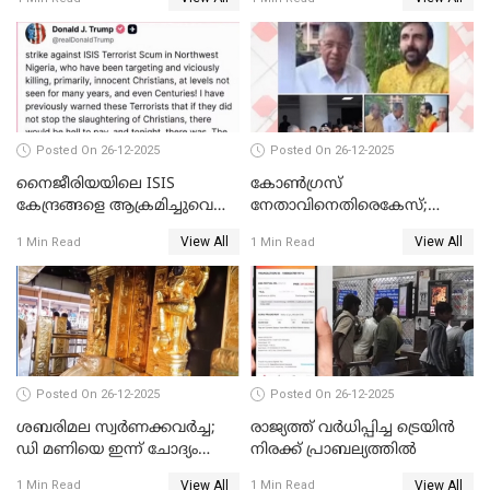
Posted On 26-12-2025
Posted On 26-12-2025
നൈജീരിയയിലെ ISIS
കോണ്‍ഗ്രസ്
കേന്ദ്രങ്ങളെ ആക്രമിച്ചുവെന്ന്
നേതാവിനെതിരെകേസ്;
ട്രംപ്
മുഖ്യമന്ത്രിയും ഉണ്ണികൃഷ്ണന്‍
View All
View All
1 Min Read
1 Min Read
പോറ്റിയും ഒപ്പമുള്ള AI ചിത്രം
പങ്കുവെച്ചു
Posted On 26-12-2025
Posted On 26-12-2025
ശബരിമല സ്വര്‍ണക്കവര്‍ച്ച;
രാജ്യത്ത് വര്‍ധിപ്പിച്ച ട്രെയിന്‍
ഡി മണിയെ ഇന്ന് ചോദ്യം
നിരക്ക് പ്രാബല്യത്തില്‍
ചെയ്യും
View All
View All
1 Min Read
1 Min Read