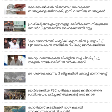
ക്ഷേമപെൻഷൻ വിതരണം: സഹകരണ
ബാങ്കുകളെ ഒഴിവാക്കി; ഇനി വാണിജ്യ ബാങ്കുകൾ
മാത്രം
KERALA
ഫ്രഷ്‌കട്ട് അടച്ചുപൂട്ടാനുള്ള മലിനീകരണ നിയന്ത്രണ
ബോർഡ് ഉത്തരവിന് ഹൈക്കോടതി സ്റ്റേ
KERALA
'ക്യാ ബോൽത്തി പബ്ലിക്' ക്യാമ്പയിൻ പ്രഖ്യാപിച്ച്
CJP സ്ഥാപകൻ അഭിജീത് ദിപ്കെ; ജാർഖണ്ഡിലെ
വിദ്യാർത്ഥി പ്രക്ഷോഭത്തിലും മറുപടി
LATEST NEWS
സഹപ്രവർത്തകയെ ലിഫ്റ്റിൽ വച്ച് പീഡിപ്പിച്ചു;
തരുൺ തേജ്‌പാലിന് 10 വർഷം തടവ്
മഴ ശക്തമാകുന്നു; 3 ജില്ലകളിൽ ചുവപ്പ് മുന്നറിയിപ്പ്
ജാര്‍ഖണ്ഡില്‍ PSC പരീക്ഷാ ക്രമക്കേടിനെതിരെ
പ്രതിഷേധം; ചര്‍ച്ചക്ക് തുടക്കമിട്ട് സർക്കാർ
ഹോര്‍മുസ് കടലിടുക്ക് ഭാഗികമായി
തുറക്കുന്നുവെന്ന് റിപ്പോര്‍ട്ട്