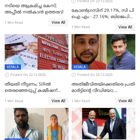
Posted On 22-12-2025
നടിയെ ആക്രമിച്ച കേസ്;
കോൺഗ്രസിന് 29.17%, സി പി
അപ്പീൽ നൽകാൻ ഉത്തരവ്
ഐ എം - 27.16%; ബിജെപി
View All
20% കടന്നത്
1 Min Read
View All
1 Min Read
തിരുവനന്തപുരത്ത് മാത്രം,
തദ്ദേശത്തിലെ യഥാർത്ഥ
കണക്ക് പുറത്ത്
KERALA
KERALA
Posted On 22-12-2025
Posted On 22-12-2025
തീയതി നീട്ടണം; SIRൽ
അതിജീവിതയ്‌ക്കെതിരെ പ്രതി
തെരഞ്ഞെടുപ്പ് കമ്മീഷന്
മാർട്ടിന്റെ വീഡിയോ;
കത്തയച്ച് കേരളം
പ്രചരിപ്പിച്ച മൂന്നുപേർ
View All
View All
1 Min Read
1 Min Read
അറസ്റ്റിൽ; നൂറോളം
സൈറ്റുകളിൽ നിന്നും
വിഡിയോ നീക്കം ചെയ്യാനും
പൊലീസ്