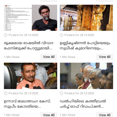
Posted On 25-12-2025
Posted On 25-12-2025
രൂക്ഷമായ ഭാഷയിൽ വിവാദ
ഉണ്ണികൃഷ്ണന്‍ പോറ്റിയെയും
ഫേസ്ബുക്ക് പോസ്റ്റുമായി
സുധീഷ് കുമാറിനെയും
നടൻ വിനായകൻ
വീണ്ടും ചോദ്യം ചെയ്ത് SIT
View All
View All
1 Min Read
1 Min Read
Posted On 25-12-2025
Posted On 25-12-2025
ഉന്നാവ് ബലാത്സംഗ കേസ്;
ഡൽഹിയിലെ കത്തീഡ്രൽ
സുപ്രീം കോടതിയെ
ചർച്ച് ഓഫ് റിഡംപ്ഷൻ
സമീപിക്കാനൊരുങ്ങി
സന്ദർശിച്ച് പ്രധാനമന്ത്രി
View All
View All
1 Min Read
1 Min Read