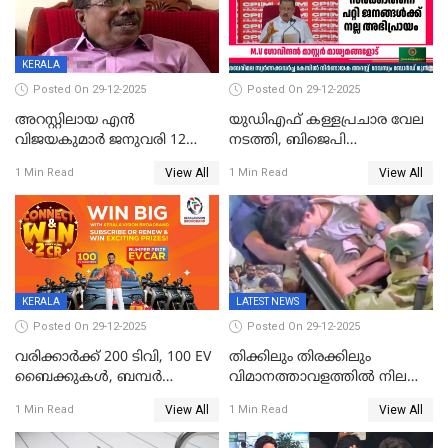
KERALA
Posted On 29-12-2025
Posted On 29-12-2025
അറസ്റ്റിലായ എൻ
യുഡിഎഫ് കള്ളപ്രചാര വേല
വിജയകുമാർ ജനുവരി 12
നടത്തി, ബിജെപി
വരെ റിമാൻഡിൽ;
ഹിന്ദുവർഗീയത പ്രചരിപ്പിച്ചു,
View All
View All
1 Min Read
1 Min Read
ജാമ്യാപേക്ഷ ഈ മാസം 31ന്
ശബരിമല അത്ര
പരിഗണിക്കും
തിരിച്ചടിയായില്ല,സർക്കാരിനെക്കുറ
ജനങ്ങൾക്ക് മികച്ച
അഭിപ്രായം, എല്‍ഡിഎഫ്
അധികാരം നിലനിര്‍ത്തും,
ലോക്സഭ
തെരഞ്ഞെടുപ്പിനേക്കാൾ 17
KERALA
LATEST NEWS
ലക്ഷം വോട്ട് ലഭിച്ചു
Posted On 29-12-2025
Posted On 29-12-2025
വരിക്കാർക്ക് 200 ടിവി, 100 EV
തിക്കിലും തിരക്കിലും
ബൈക്കുകൾ, ബമ്പർ
വിമാനത്താവളത്തില്‍ നിലത്ത്
സമ്മാനമായി EV കാർ
വീണ് വിജയ്
View All
View All
1 Min Read
1 Min Read
ഉൾപ്പെടെ 2 കോടി രൂപയുടെ
സമ്മാനങ്ങളുമായി