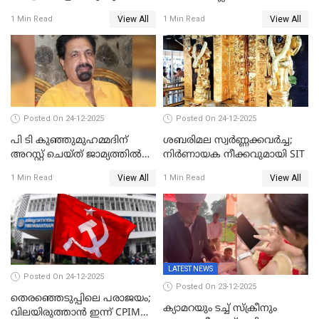
പ്രതിഷേധവിമായി
ജ്വല്ലറിയില്‍ പരിശോധന
View All
View All
1 Min Read
1 Min Read
കോൺഗ്രസ്
Posted On 24-12-2025
Posted On 24-12-2025
പി ടി കുഞ്ഞുമുഹമ്മദിന്
ശബരിമല സ്വര്‍ണ്ണക്കവര്‍ച്ച;
അറസ്റ്റ് ചെയ്ത് ജാമ്യത്തില്‍
നിർണായക നീക്കവുമായി SIT
വിട്ടു
View All
View All
1 Min Read
1 Min Read
LATEST NEWS
Posted On 24-12-2025
Posted On 23-12-2025
തെരഞ്ഞെടുപ്പിലെ പരാജയം;
ക്യാമറയും ടച്ച് സ്ക്രീനും
വിലയിരുത്താന്‍ ഇന്ന് CPIM