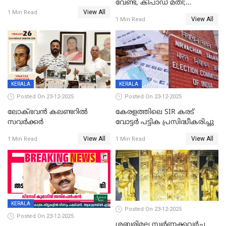
വേണ്ട, കീപാഡ് മതി;
യോഗം
View All
സ്ത്രീകൾക്ക് സ്മാർട്ട് ഫോൺ
1 Min Read
View All
1 Min Read
വിലക്കി രാജ്യത്തെ ഒരു
പഞ്ചായത്ത്
KERALA
KERALA
Posted On 23-12-2025
Posted On 23-12-2025
ലോക്ഭവൻ കലണ്ടറിൽ
കേരളത്തിലെ SIR കരട്
സവർക്കർ
വോട്ടര്‍ പട്ടിക പ്രസിദ്ധീകരിച്ചു
View All
View All
1 Min Read
1 Min Read
KERALA
Posted On 23-12-2025
Posted On 23-12-2025
ശബരിമല സ്വര്‍ണക്കവര്‍ച്ച