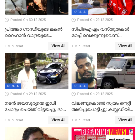
KERALA
Posted On 30-12-2025
Posted On 29-12-2025
പ്രിയങ്കാ ​ഗാന്ധിയുടെ മകൻ
സിപിഐഎം വസ്തുതകൾ
റൈഹാൻ വാദ്രയുടെ
മറച്ച് വെക്കുന്നുവെന്ന്
വിവാഹനിശ്ചയം
സിപിഐ, 'പത്മകുമാറിനെ
View All
View All
1 Min Read
1 Min Read
കഴിഞ്ഞതായി റിപ്പോർട്ട്
സംരക്ഷിച്ചത്
തിരിച്ചടിച്ചു',വെള്ളാപ്പള്ളിയെ
ന്യായീകരിക്കുന്നതിലും
CPIഎക്സിക്യൂട്ടീവിൽ
വിമർശനം
KERALA
KERALA
Posted On 29-12-2025
Posted On 29-12-2025
നടൻ ജയസൂര്യയെ ഇഡി
വിലങ്ങുകൊണ്ട് സ്വയം നെറ്റി
ചോദ്യം ചെയ്ത് വിട്ടയച്ചു, ഭാര്യ
അടിച്ചുപൊട്ടിച്ചു; കസ്റ്റഡിയിൽ
സരിതയുടെയും
എടുക്കുന്നതിനിടെ
View All
View All
1 Min Read
1 Min Read
മൊഴിയെടുത്തു
വധശ്രമക്കേസ് പ്രതി
വിലങ്ങുമായി രക്ഷപ്പെട്ടു;
വ്യാപക തെരച്ചിൽ