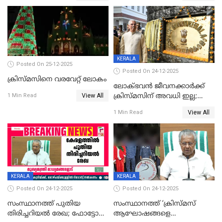
KERALA
Posted On 25-12-2025
Posted On 24-12-2025
ക്രിസ്മസിനെ വരവേറ്റ് ലോകം
ലോക്ഭവൻ ജീവനക്കാർക്ക്
View All
ക്രിസ്മസിന് അവധി ഇല്ല;
1 Min Read
ഹാജരാവാൻ ഉത്തരവ്
View All
1 Min Read
KERALA
KERALA
Posted On 24-12-2025
Posted On 24-12-2025
സംസ്ഥാനത്ത് പുതിയ
സംസ്ഥാനത്ത് ‘ക്രിസ്മസ്
തിരിച്ചറിയല്‍ രേഖ; ഫോട്ടോ
ആഘോഷങ്ങളെ