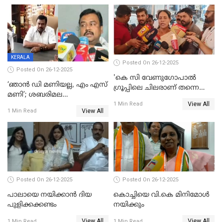
പ്രസിഡന്‍റ് തെരഞ്ഞെടുപ്പ്
വിൽപ്പന; മലയാളി കുടിച്ചു
തീർത്തത് 333 കോടിയുടെ
മദ്യം
KERALA
Posted On 26-12-2025
Posted On 26-12-2025
'കെ സി വേണുഗോപാല്‍
‘ഞാൻ ഡി മണിയല്ല, എം എസ്
ഗ്രൂപ്പിലെ ചിലരാണ് തന്നെ
മണി’; ശബരിമല
തഴഞ്ഞത്'; ലാലി ജെയിംസ്
View All
സ്വർണക്കവർച്ചയുമായി ഒരു
1 Min Read
View All
1 Min Read
ബന്ധവും ഇല്ലെന്ന് എസ്ഐടി
ചോദ്യം ചെയ്ത ദിണ്ടിഗലിലെ
വ്യവസായി
Posted On 26-12-2025
Posted On 26-12-2025
പാലായെ നയിക്കാന്‍ ദിയ
കൊച്ചിയെ വി.കെ മിനിമോള്‍
പുളിക്കക്കണ്ടം
നയിക്കും
View All
View All
1 Min Read
1 Min Read