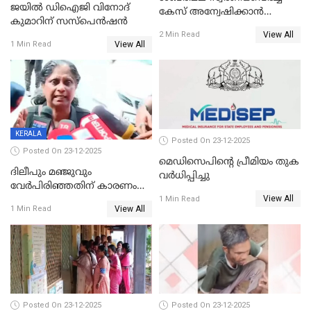
ജയിൽ ഡിഐജി വിനോദ്
കേസ് അന്വേഷിക്കാന്‍
കുമാറിന് സസ്പെൻഷൻ
തയ്യാറെന്ന് CBI
View All
2 Min Read
View All
1 Min Read
KERALA
Posted On 23-12-2025
Posted On 23-12-2025
മെഡിസെപിന്റെ പ്രീമിയം തുക
ദിലീപും മഞ്ജുവും
വർധിപ്പിച്ചു
വേർപിരിഞ്ഞതിന് കാരണം
View All
ദിലീപ് മഞ്ജുവിന് നൽകിയ ആ
1 Min Read
View All
1 Min Read
പഴയ മൊബൈലിൽ നിന്ന്
കണ്ടെത്തിയ ചാറ്റിൽ
നിന്നാണ്; എട്ടാം പ്രതിക്ക്
മോട്ടീവ് ഉണ്ടായിരുന്നെന്നും
അഡ്വ. ടി.ബി മിനി
Posted On 23-12-2025
Posted On 23-12-2025