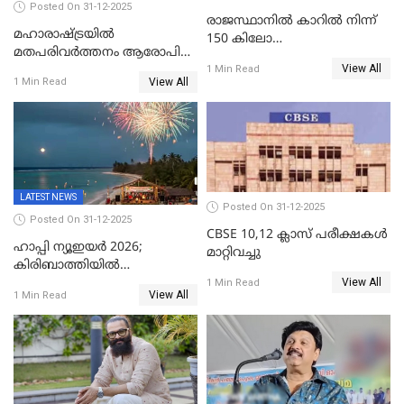
Posted On 31-12-2025
രാജസ്ഥാനിൽ കാറിൽ നിന്ന്
മഹാരാഷ്ട്രയിൽ
150 കിലോ
മതപരിവർത്തനം ആരോപിച്ചു
സ്ഫോടകവസ്തുക്കൾ
View All
അറസ്റ്റിലായ മലയാളി
1 Min Read
പിടികൂടി
View All
1 Min Read
വൈദികനും ഭാര്യയ്ക്കും
ഉൾപ്പെടെ 11പേർക്കും ജാമ്യം
LATEST NEWS
Posted On 31-12-2025
Posted On 31-12-2025
CBSE 10,12 ക്ലാസ് പരീക്ഷകള്‍
ഹാപ്പി ന്യൂഇയർ 2026;
മാറ്റിവച്ചു
കിരിബാത്തിയിൽ
View All
പുതുവർഷമെത്തി
1 Min Read
View All
1 Min Read