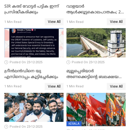
SIR കരട് വോട്ടര്‍ പട്ടിക ഇന്ന്
വാളയാർ
പ്രസിദ്ധീകരിക്കും
ആൾക്കൂട്ടകൊലപാതകം; 2
പേർ കൂടി കസ്റ്റഡിയിൽ
View All
View All
1 Min Read
1 Min Read
Posted On 23-12-2025
Posted On 23-12-2025
ഗ്രീന്‍ലന്‍ഡിനെ യു
മുല്ലപ്പെരിയാര്‍
എസിനൊപ്പം കൂട്ടിച്ചേര്‍ക്കും
അണക്കെട്ടിന്റെ ബലക്ഷയ
നിര്‍ണയം; പരിശോധന ഇന്ന്
View All
View All
1 Min Read
1 Min Read
തുടങ്ങും
KERALA
Posted On 23-12-2025