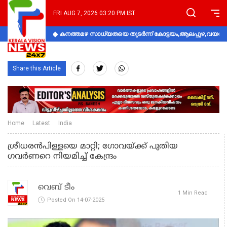
FRI AUG 7, 2026 03:20 PM IST
കനത്തമഴ സാധ്യതയെ തുടർന്ന് കോട്ടയം,ആലപ്പുഴ,വയനാട്
Share this Article
Home
Latest
India
ശ്രീധരൻപിള്ളയെ മാറ്റി; ഗോവയ്ക്ക് പുതിയ
ഗവർണറെ നിയമിച്ച് കേന്ദ്രം
വെബ് ടീം
1 Min Read
Posted On 14-07-2025