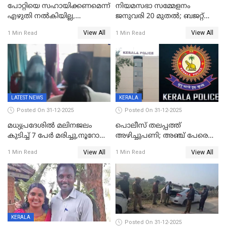
പോറ്റിയെ സഹായിക്കണമെന്ന്
നിയമസഭാ സമ്മേളനം
എഴുതി നൽകിയില്ല,
ജനുവരി 20 മുതല്‍; ബജറ്റ്
ജനങ്ങളെ
അവതരണം അവസാനവാരം;
View All
View All
1 Min Read
1 Min Read
തെറ്റിദ്ധരിപ്പിക്കരുത്,
മന്ത്രിസഭാ
സാങ്കൽപ്പിക കഥകൾ
യോഗതീരുമാനങ്ങൾ
പ്രചരിപ്പിക്കുന്നുവെന്നും
കടകംപള്ളി സുരേന്ദ്രൻ
LATEST NEWS
KERALA
Posted On 31-12-2025
Posted On 31-12-2025
മധ്യപ്രദേശിൽ മലിനജലം
പൊലീസ് തലപ്പത്ത്
കുടിച്ച് 7 പേർ മരിച്ചു,നൂറോളം
അഴിച്ചുപണി; അഞ്ച് പേരെ
പേർ ഗുരുതരാവസ്ഥയിൽ
ഐജി റാങ്കിലേക്ക്
View All
View All
1 Min Read
1 Min Read
ഉയർത്തി,അജിതാ ബീഗം
ക്രൈംബ്രാഞ്ച് ഐജി,
എസ്.ശ്യാംസുന്ദർ
ഇന്റലിജൻസ് ഐജി
KERALA
Posted On 31-12-2025