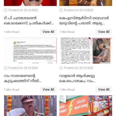
Posted On 22-12-2025
Posted On 22-12-2025
ടി പി ചന്ദ്രശേഖരന്‍
കെഎസ്ആർടിസി ഡ്രൈവർ
കൊലക്കേസ്; പ്രതികള്‍ക്ക്
യദുവിന്റെ പരാതി: ആര്യ
വീണ്ടും പരോള്‍
രാജേന്ദ്രനും സച്ചിൻ ദേവിനും
View All
View All
1 Min Read
1 Min Read
കോടതി നോട്ടീസ്
Posted On 22-12-2025
Posted On 22-12-2025
റാം നാരായണന്റെ
വാളയാർ ആൾക്കൂട്ട
കുടുംബത്തിന് നീതി
കൊലപാതകം; റാം
ഉറപ്പാക്കും; പിണറായി
നാരായണൻ നേരിട്ടത് ക്രൂര
View All
View All
1 Min Read
1 Min Read
വിജയന്‍
പീഡനം