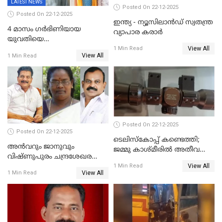
LATEST NEWS
Posted On 22-12-2025
Posted On 22-12-2025
ഇന്ത്യ - ന്യൂസിലാൻഡ് സ്വതന്ത്ര
4 മാസം ഗർഭിണിയായ
വ്യാപാര കരാർ
യുവതിയെ
View All
വെട്ടിക്കൊലപ്പെടുത്തി
1 Min Read
View All
1 Min Read
പിതാവും സഹോദരനും;
ദുരഭിമാനക്കൊലയിൽ
നടുങ്ങി കർണാടക
Posted On 22-12-2025
Posted On 22-12-2025
ടെലിസ്‌കോപ്പ് കണ്ടെത്തി;
അൻവറും ജാനുവും
ജമ്മു കാശ്മീരില്‍ അതീവ
വിഷ്ണുപുരം ചന്ദ്രശേഖരന്റെ
ജാഗ്രത നിര്‍ദ്ദേശം
View All
പാർട്ടിയും UDF
1 Min Read
View All
1 Min Read
അസോസിയേറ്റ് അംഗങ്ങൾ;
അസോസിയേറ്റ്
അംഗമാകാനില്ലെന്നും
UDFലേക്കില്ലെന്നും
വിഷ്ണുപുരം ചന്ദ്രശേഖരൻ