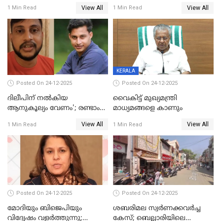
പതിപ്പിച്ച നേറ്റിവിറ്റി കാര്‍ഡ്
കടന്നാക്രമിയ്ക്കുന്നു; എല്ലാ
View All
View All
1 Min Read
1 Min Read
നല്‍കുമെന്ന് മുഖ്യമന്ത്രി; SIR
ആക്രമണങ്ങൾക്കും പിന്നിലും
ഹെല്‍പ് ഡസ്‌കുകള്‍
സംഘപരിവാർ’; മുഖ്യമന്ത്രി
ആരംഭിക്കാന്‍ മന്ത്രിസഭാ
യോഗ തീരുമാനം
KERALA
Posted On 24-12-2025
Posted On 24-12-2025
ദിലീപിന് നല്‍കിയ
വൈകിട്ട് മുഖ്യമന്ത്രി
ആനുകൂല്യം വേണം'; രണ്ടാം
മാധ്യമങ്ങളെ കാണും
പ്രതി മാര്‍ട്ടിന്‍
View All
View All
1 Min Read
1 Min Read
ഹൈക്കോടതിയില്‍
Posted On 24-12-2025
Posted On 24-12-2025
മോദിയും ബിജെപിയും
ശബരിമല സ്വര്‍ണക്കവര്‍ച്ച
വിദ്വേഷം വളർത്തുന്നു;
കേസ്; ബെല്ലാരിയിലെ