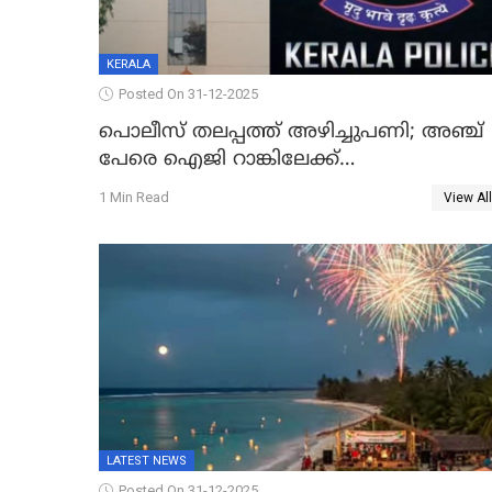
KERALA
Posted On 31-12-2025
പൊലീസ് തലപ്പത്ത് അഴിച്ചുപണി; അഞ്ച്
പേരെ ഐജി റാങ്കിലേക്ക്
ഉയർത്തി,അജിതാ ബീഗം ക്രൈംബ്രാഞ്ച്
1 Min Read
View All
ഐജി, എസ്.ശ്യാംസുന്ദർ ഇന്റലിജൻസ്
ഐജി
LATEST NEWS
Posted On 31-12-2025