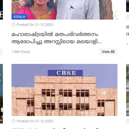
KERALA
Posted On 31-12-2025
മഹാരാഷ്ട്രയിൽ മതപരിവർത്തനം
ആരോപിച്ചു അറസ്റ്റിലായ മലയാളി
1
വൈദികനും ഭാര്യയ്ക്കും ഉൾപ്പെടെ
1 Min Read
View All
11പേർക്കും ജാമ്യം
Posted On 31-12-2025