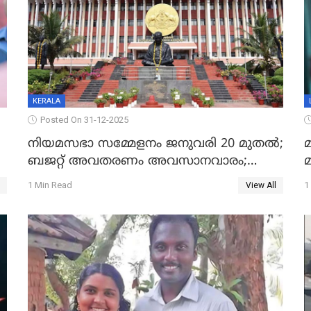
KERALA
Posted On 31-12-2025
നിയമസഭാ സമ്മേളനം ജനുവരി 20 മുതല്‍;
മ
ബജറ്റ് അവതരണം അവസാനവാരം;
മന്ത്രിസഭാ യോഗതീരുമാനങ്ങൾ
1 Min Read
1
View All