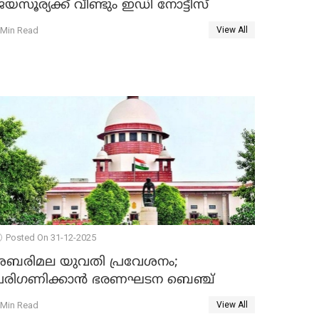
യസൂര്യക്ക് വീണ്ടും ഇഡി നോട്ടീസ്
 Min Read
View All
Posted On 31-12-2025
ശബരിമല യുവതി പ്രവേശനം;
പരിഗണിക്കാന്‍ ഭരണഘടന ബെഞ്ച്
 Min Read
View All