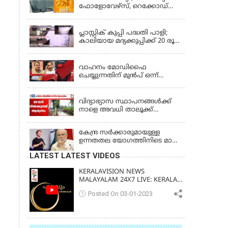
ഫോളോവേഴ്‌സ്, റെക്കോഡ്
നേട്ടവുമായി കേരള പൊലീസ്
KERALA
പ്ലാസ്റ്റിക് കുപ്പി പദ്ധതി പാളി;
കാലിയായ മദ്യക്കുപ്പിക്ക് 20 രൂപ
പദ്ധതി അവസാനിപ്പിച്ച്
LATEST NEWS
ബെവ്‌കോ
വാഹനം മോഡിഫൈ
ചെയ്യുന്നതിന് മുൻപ് ഒന്ന്
ശ്രദ്ധിക്കണേ, വാഹനങ്ങളുടെ
KERALA
രൂപമാറ്റത്തിൽ മാനദണ്ഡങ്ങൾ
നിശ്ചയിക്കാൻ സംസ്ഥാന
വിദ്യാഭ്യാസ സ്ഥാപനങ്ങൾക്ക്
സർക്കാരുകൾക്ക്
നാളെ അവധി താലൂക്ക്
അധികാരമില്ലെന്ന് കേന്ദ്രമന്ത്രി
അടിസ്ഥാനത്തിൽ;
ആലപ്പുഴയിൽ 3
കേന്ദ്ര സർക്കാരുമായുള്ള
താലൂക്കുകൾക്ക്, തിരുവല്ല
ഉന്നതതല യോഗത്തിനിടെ മാപ്പ്
താലൂക്ക്,കോട്ടയം താലൂക്ക്
പറഞ്ഞ് മാർക്ക് സക്കർബർഗ്;
എന്നിവടങ്ങളിൽ അവധി
LATEST LATEST VIDEOS
മോദിയുടെ വീഡിയോ നീക്കം
ചെയ്തതിൽ പരാമർശമില്ല
KERALAVISION NEWS
MALAYALAM 24X7 LIVE: KERALA
UPDATES & BREAKING NEWS
Posted On 03-01-2023