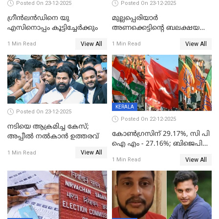
Posted On 23-12-2025
Posted On 23-12-2025
ഗ്രീന്‍ലന്‍ഡിനെ യു
മുല്ലപ്പെരിയാര്‍
എസിനൊപ്പം കൂട്ടിച്ചേര്‍ക്കും
അണക്കെട്ടിന്റെ ബലക്ഷയ
നിര്‍ണയം; പരിശോധന ഇന്ന്
View All
View All
1 Min Read
1 Min Read
തുടങ്ങും
KERALA
Posted On 23-12-2025
Posted On 22-12-2025
നടിയെ ആക്രമിച്ച കേസ്;
കോൺഗ്രസിന് 29.17%, സി പി
അപ്പീൽ നൽകാൻ ഉത്തരവ്
ഐ എം - 27.16%; ബിജെപി
View All
20% കടന്നത്
1 Min Read
View All
1 Min Read
തിരുവനന്തപുരത്ത് മാത്രം,
തദ്ദേശത്തിലെ യഥാർത്ഥ
കണക്ക് പുറത്ത്