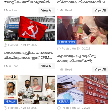
അറസ്റ്റ് ചെയ്ത് ജാമ്യത്തില്‍
നിർണായക നീക്കവുമായി SIT
വിട്ടു
View All
View All
1 Min Read
1 Min Read
LATEST NEWS
Posted On 24-12-2025
Posted On 23-12-2025
തെരഞ്ഞെടുപ്പിലെ പരാജയം;
ക്യാമറയും ടച്ച് സ്ക്രീനും
വിലയിരുത്താന്‍ ഇന്ന് CPIM
വേണ്ട, കീപാഡ് മതി;
യോഗം
View All
സ്ത്രീകൾക്ക് സ്മാർട്ട് ഫോൺ
1 Min Read
View All
1 Min Read
വിലക്കി രാജ്യത്തെ ഒരു
പഞ്ചായത്ത്
KERALA
KERALA
Posted On 23-12-2025
Posted On 23-12-2025