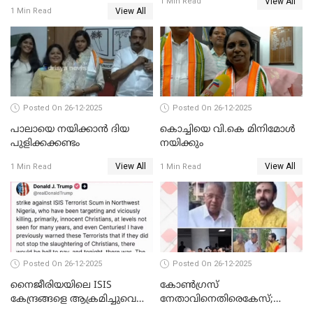
View All
സ്വർണക്കവർച്ചയുമായി ഒരു
1 Min Read
View All
1 Min Read
ബന്ധവും ഇല്ലെന്ന് എസ്ഐടി
ചോദ്യം ചെയ്ത ദിണ്ടിഗലിലെ
വ്യവസായി
Posted On 26-12-2025
Posted On 26-12-2025
പാലായെ നയിക്കാന്‍ ദിയ
കൊച്ചിയെ വി.കെ മിനിമോള്‍
പുളിക്കക്കണ്ടം
നയിക്കും
View All
View All
1 Min Read
1 Min Read
Posted On 26-12-2025
Posted On 26-12-2025
നൈജീരിയയിലെ ISIS
കോണ്‍ഗ്രസ്
കേന്ദ്രങ്ങളെ ആക്രമിച്ചുവെന്ന്
നേതാവിനെതിരെകേസ്;