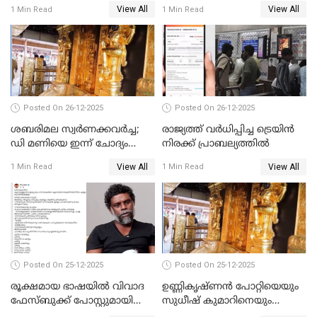
ട്രംപ്
മുഖ്യമന്ത്രിയും ഉണ്ണികൃഷ്ണന്‍
View All
View All
1 Min Read
1 Min Read
പോറ്റിയും ഒപ്പമുള്ള AI ചിത്രം
പങ്കുവെച്ചു
Posted On 26-12-2025
Posted On 26-12-2025
ശബരിമല സ്വര്‍ണക്കവര്‍ച്ച;
രാജ്യത്ത് വര്‍ധിപ്പിച്ച ട്രെയിന്‍
ഡി മണിയെ ഇന്ന് ചോദ്യം
നിരക്ക് പ്രാബല്യത്തില്‍
ചെയ്യും
View All
View All
1 Min Read
1 Min Read
Posted On 25-12-2025
Posted On 25-12-2025
രൂക്ഷമായ ഭാഷയിൽ വിവാദ
ഉണ്ണികൃഷ്ണന്‍ പോറ്റിയെയും
ഫേസ്ബുക്ക് പോസ്റ്റുമായി
സുധീഷ് കുമാറിനെയും
നടൻ വിനായകൻ
വീണ്ടും ചോദ്യം ചെയ്ത് SIT