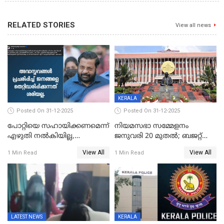
RELATED STORIES
View all news
KERALA
Posted On 31-12-2025
Posted On 31-12-2025
പോറ്റിയെ സഹായിക്കണമെന്ന്
നിയമസഭാ സമ്മേളനം
എഴുതി നൽകിയില്ല,
ജനുവരി 20 മുതല്‍; ബജറ്റ്
ജനങ്ങളെ
അവതരണം അവസാനവാരം;
View All
View All
1 Min Read
1 Min Read
തെറ്റിദ്ധരിപ്പിക്കരുത്,
മന്ത്രിസഭാ
സാങ്കൽപ്പിക കഥകൾ
യോഗതീരുമാനങ്ങൾ
പ്രചരിപ്പിക്കുന്നുവെന്നും
കടകംപള്ളി സുരേന്ദ്രൻ
LATEST NEWS
KERALA