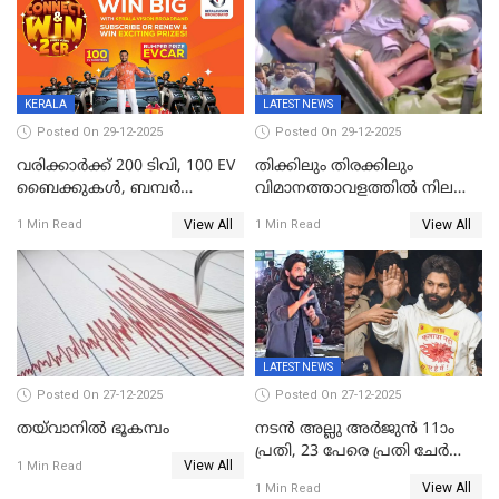
ജനങ്ങൾക്ക് മികച്ച
അഭിപ്രായം, എല്‍ഡിഎഫ്
അധികാരം നിലനിര്‍ത്തും,
ലോക്സഭ
തെരഞ്ഞെടുപ്പിനേക്കാൾ 17
KERALA
LATEST NEWS
ലക്ഷം വോട്ട് ലഭിച്ചു
Posted On 29-12-2025
Posted On 29-12-2025
വരിക്കാർക്ക് 200 ടിവി, 100 EV
തിക്കിലും തിരക്കിലും
ബൈക്കുകൾ, ബമ്പർ
വിമാനത്താവളത്തില്‍ നിലത്ത്
സമ്മാനമായി EV കാർ
വീണ് വിജയ്
View All
View All
1 Min Read
1 Min Read
ഉൾപ്പെടെ 2 കോടി രൂപയുടെ
സമ്മാനങ്ങളുമായി
കേരളവിഷൻ ബ്രോഡ്ബാൻഡ്
കണക്ട്&വിൻ
LATEST NEWS
Posted On 27-12-2025
Posted On 27-12-2025
തയ്‌വാനിൽ ഭൂകമ്പം
നടൻ അല്ലു അർജുൻ 11ാം
പ്രതി, 23 പേരെ പ്രതി ചേർത്ത്
View All
1 Min Read
കുറ്റപത്രം സമർപ്പിച്ചു
View All
1 Min Read