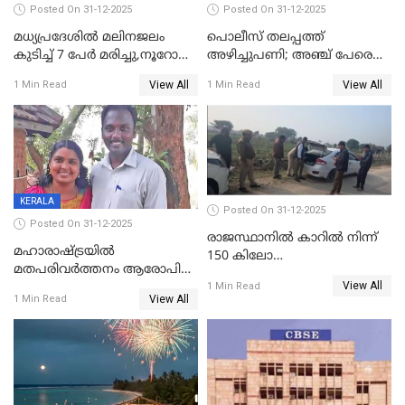
Posted On 31-12-2025
Posted On 31-12-2025
മധ്യപ്രദേശിൽ മലിനജലം
പൊലീസ് തലപ്പത്ത്
കുടിച്ച് 7 പേർ മരിച്ചു,നൂറോളം
അഴിച്ചുപണി; അഞ്ച് പേരെ
പേർ ഗുരുതരാവസ്ഥയിൽ
ഐജി റാങ്കിലേക്ക്
View All
View All
1 Min Read
1 Min Read
ഉയർത്തി,അജിതാ ബീഗം
ക്രൈംബ്രാഞ്ച് ഐജി,
എസ്.ശ്യാംസുന്ദർ
ഇന്റലിജൻസ് ഐജി
KERALA
Posted On 31-12-2025
Posted On 31-12-2025
രാജസ്ഥാനിൽ കാറിൽ നിന്ന്
മഹാരാഷ്ട്രയിൽ
150 കിലോ
മതപരിവർത്തനം ആരോപിച്ചു
സ്ഫോടകവസ്തുക്കൾ
View All
അറസ്റ്റിലായ മലയാളി
1 Min Read
പിടികൂടി
View All
1 Min Read
വൈദികനും ഭാര്യയ്ക്കും
ഉൾപ്പെടെ 11പേർക്കും ജാമ്യം