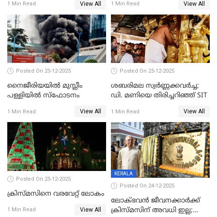
View All
View All
1 Min Read
1 Min Read
കേസെടുത്തു
Posted On 25-12-2025
Posted On 25-12-2025
നൈജീരിയയിൽ മുസ്ലീം
ശബരിമല സ്വര്‍ണ്ണക്കവര്‍ച്ച;
പള്ളിയില്‍ സ്‌ഫോടനം
ഡി. മണിയെ തിരിച്ചറിഞ്ഞ് SIT
View All
View All
1 Min Read
1 Min Read
KERALA
Posted On 25-12-2025
Posted On 24-12-2025
ക്രിസ്മസിനെ വരവേറ്റ് ലോകം
ലോക്ഭവൻ ജീവനക്കാർക്ക്
View All
ക്രിസ്മസിന് അവധി ഇല്ല;
1 Min Read