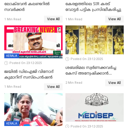
ലോക്ഭവൻ കലണ്ടറിൽ
കേരളത്തിലെ SIR കരട്
സവർക്കർ
വോട്ടര്‍ പട്ടിക പ്രസിദ്ധീകരിച്ചു
View All
View All
1 Min Read
1 Min Read
KERALA
Posted On 23-12-2025
Posted On 23-12-2025
ശബരിമല സ്വര്‍ണക്കവര്‍ച്ച
ജയിൽ ഡിഐജി വിനോദ്
കേസ് അന്വേഷിക്കാന്‍
കുമാറിന് സസ്പെൻഷൻ
തയ്യാറെന്ന് CBI
View All
2 Min Read
View All
1 Min Read
KERALA
Posted On 23-12-2025