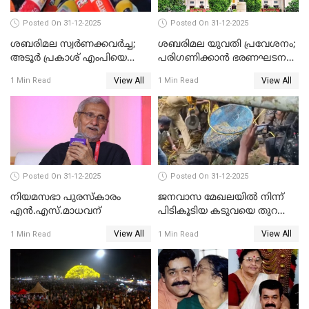
Posted On 31-12-2025
Posted On 31-12-2025
ശബരിമല സ്വര്‍ണക്കവര്‍ച്ച;
ശബരിമല യുവതി പ്രവേശനം;
അടൂര്‍ പ്രകാശ് എംപിയെ
പരിഗണിക്കാന്‍ ഭരണഘടന
ചോദ്യം ചെയ്യാൻ SIT
ബെഞ്ച്
View All
View All
1 Min Read
1 Min Read
Posted On 31-12-2025
Posted On 31-12-2025
നിയമസഭാ പുരസ്‌കാരം
ജനവാസ മേഖലയിൽ നിന്ന്
എൻ.എസ്.മാധവന്
പിടികൂടിയ കടുവയെ തുറന്നു
വിട്ടു
View All
View All
1 Min Read
1 Min Read