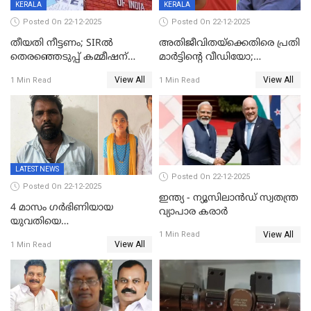
KERALA
KERALA
Posted On 22-12-2025
Posted On 22-12-2025
തീയതി നീട്ടണം; SIRൽ
അതിജീവിതയ്‌ക്കെതിരെ പ്രതി
തെരഞ്ഞെടുപ്പ് കമ്മീഷന്
മാർട്ടിന്റെ വീഡിയോ;
കത്തയച്ച് കേരളം
പ്രചരിപ്പിച്ച മൂന്നുപേർ
View All
View All
1 Min Read
1 Min Read
അറസ്റ്റിൽ; നൂറോളം
സൈറ്റുകളിൽ നിന്നും
വിഡിയോ നീക്കം ചെയ്യാനും
പൊലീസ്
LATEST NEWS
Posted On 22-12-2025
Posted On 22-12-2025
ഇന്ത്യ - ന്യൂസിലാൻഡ് സ്വതന്ത്ര
4 മാസം ഗർഭിണിയായ
വ്യാപാര കരാർ
യുവതിയെ
View All
വെട്ടിക്കൊലപ്പെടുത്തി
1 Min Read
View All
1 Min Read
പിതാവും സഹോദരനും;
ദുരഭിമാനക്കൊലയിൽ
നടുങ്ങി കർണാടക