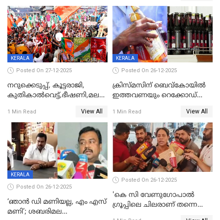
KERALA
KERALA
Posted On 27-12-2025
Posted On 26-12-2025
നറുക്കെടുപ്പ്, കൂട്ടരാജി,
ക്രിസ്മസിന് ബെവ്‌കോയിൽ
കുതികാൽവെട്ട്,ഭീഷണി,മലബാറിലാകട്ടെ
ഇത്തവണയും റെക്കോഡ്
ട്വിസ്റ്റോട് ട്വിസ്റ്റും; അടിമുടി
വിൽപ്പന;കഴിഞ്ഞവർഷത്തേക്ക
View All
View All
1 Min Read
1 Min Read
നാടകീയമായി പഞ്ചായത്ത്
53 കോടി രൂപയുടെ അധിക
പ്രസിഡന്‍റ് തെരഞ്ഞെടുപ്പ്
വിൽപ്പന; മലയാളി കുടിച്ചു
തീർത്തത് 333 കോടിയുടെ
മദ്യം
KERALA
Posted On 26-12-2025
Posted On 26-12-2025
'കെ സി വേണുഗോപാല്‍
‘ഞാൻ ഡി മണിയല്ല, എം എസ്
ഗ്രൂപ്പിലെ ചിലരാണ് തന്നെ
മണി’; ശബരിമല
തഴഞ്ഞത്'; ലാലി ജെയിംസ്