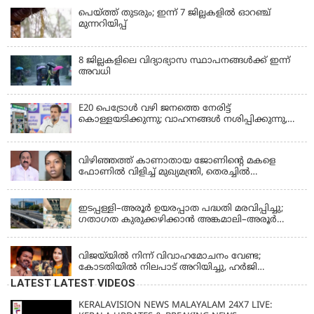
പെയ്ത്ത് തുടരും; ഇന്ന് 7 ജില്ലകളില്‍ ഓറഞ്ച്
മുന്നറിയിപ്പ്
8 ജില്ലകളിലെ വിദ്യാഭ്യാസ സ്ഥാപനങ്ങള്‍ക്ക് ഇന്ന്
അവധി
E20 പെട്രോൾ വഴി ജനത്തെ നേരിട്ട്
കൊള്ളയടിക്കുന്നു; വാഹനങ്ങൾ നശിപ്പിക്കുന്നു,
ജീവിതങ്ങൾ നശിപ്പിക്കുന്നുവെന്നും രാഹുൽ ഗാന്ധി
KERALA
വിഴിഞ്ഞത്ത് കാണാതായ ജോണിന്റെ മകളെ
ഫോണിൽ വിളിച്ച് മുഖ്യമന്ത്രി, തെരച്ചിൽ
ഊർജിതമാക്കുമെന്ന് ഉറപ്പ് നൽകി; മന്ത്രി സിപി
KERALA
ജോൺ അഞ്ചുതെങ്ങിൽ; കടലിൽ
പോകുന്നവരെയും ഉൾപ്പെടുത്തി നാളെ ഊർജിത
ഇടപ്പള്ളി–അരൂർ ഉയരപ്പാത പദ്ധതി മരവിപ്പിച്ചു;
തെരച്ചിൽ
ഗതാഗത കുരുക്കഴിക്കാൻ അങ്കമാലി–അരൂർ
ബൈപാസ് പദ്ധതി വേഗത്തിലാക്കുമെന്ന് ഗഡ്കരി
LATEST NEWS
വിജയ്‌യിൽ നിന്ന് വിവാഹമോചനം വേണ്ട;
കോടതിയിൽ നിലപാട് അറിയിച്ചു, ഹർജി
പിൻവലിക്കുന്നെന്ന് സംഗീത
LATEST LATEST VIDEOS
KERALAVISION NEWS MALAYALAM 24X7 LIVE: