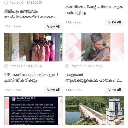
Posted On 23-12-2025
മെഡിസെപിന്റെ പ്രീമിയം തുക
ദിലീപും മഞ്ജുവും
വർധിപ്പിച്ചു
വേർപിരിഞ്ഞതിന് കാരണം
View All
ദിലീപ് മഞ്ജുവിന് നൽകിയ ആ
1 Min Read
View All
1 Min Read
പഴയ മൊബൈലിൽ നിന്ന്
കണ്ടെത്തിയ ചാറ്റിൽ
നിന്നാണ്; എട്ടാം പ്രതിക്ക്
മോട്ടീവ് ഉണ്ടായിരുന്നെന്നും
അഡ്വ. ടി.ബി മിനി
Posted On 23-12-2025
Posted On 23-12-2025
SIR കരട് വോട്ടര്‍ പട്ടിക ഇന്ന്
വാളയാർ
പ്രസിദ്ധീകരിക്കും
ആൾക്കൂട്ടകൊലപാതകം; 2
പേർ കൂടി കസ്റ്റഡിയിൽ
View All
View All
1 Min Read
1 Min Read