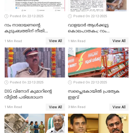
Posted On 22-12-2025
Posted On 22-12-2025
റാം നാരായണന്റെ
വാളയാർ ആൾക്കൂട്ട
കുടുംബത്തിന് നീതി
കൊലപാതകം; റാം
ഉറപ്പാക്കും; പിണറായി
നാരായണൻ നേരിട്ടത് ക്രൂര
View All
View All
1 Min Read
1 Min Read
വിജയന്‍
പീഡനം
Posted On 22-12-2025
Posted On 22-12-2025
DIG വിനോദ് കുമാറിന്റെ
സപ്ലൈകോയിൽ പ്രത്യേക
വീട്ടില്‍ പരിശോധന
ഇളവ്
View All
View All
1 Min Read
3 Min Read