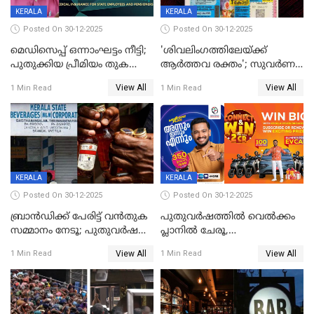
KERALA
KERALA
Posted On 30-12-2025
Posted On 30-12-2025
മെഡിസെപ്പ് ഒന്നാംഘട്ടം നീട്ടി;
'ശിവലിംഗത്തിലേയ്ക്ക്
പുതുക്കിയ പ്രീമിയം തുക
ആര്‍ത്തവ രക്തം'; സുവര്‍ണ
ഈടാക്കുക ജനുവരി 31
കേരളം ലോട്ടറിയിലെ
View All
View All
1 Min Read
1 Min Read
മുതൽ
ചിത്രത്തിനെതിരെ ഹിന്ദു
ഐക്യവേദി പരാതി നൽകി
KERALA
KERALA
Posted On 30-12-2025
Posted On 30-12-2025
ബ്രാൻഡിക്ക് പേരിട്ട് വൻതുക
പുതുവർഷത്തിൽ വെൽക്കം
സമ്മാനം നേടൂ; പുതുവർഷ
പ്ലാനിൽ ചേരൂ,
ഓഫറുമായി ബെവ്‌കോ
350എംപിപിഎസ് വേഗതയിൽ
View All
View All
1 Min Read
1 Min Read
ഇന്റർനെറ്റും ഒപ്പം കീയുടെ
മെഗാ പ്ലാൻ സൗജന്യം; ഒപ്പം
വരിക്കാർക്ക് 200 ടിവി, 100 EV
ബൈക്കുകൾ, ബമ്പർ