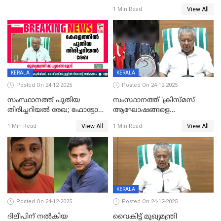
ഹാജരാവാൻ ഉത്തരവ്
View All
1 Min Read
KERALA
KERALA
Posted On 24-12-2025
Posted On 24-12-2025
സംസ്ഥാനത്ത് പുതിയ
സംസ്ഥാനത്ത് ‘ക്രിസ്മസ്
തിരിച്ചറിയല്‍ രേഖ; ഫോട്ടോ
ആഘോഷങ്ങളെ
പതിപ്പിച്ച നേറ്റിവിറ്റി കാര്‍ഡ്
കടന്നാക്രമിയ്ക്കുന്നു; എല്ലാ
View All
View All
1 Min Read
1 Min Read
നല്‍കുമെന്ന് മുഖ്യമന്ത്രി; SIR
ആക്രമണങ്ങൾക്കും പിന്നിലും
ഹെല്‍പ് ഡസ്‌കുകള്‍
സംഘപരിവാർ’; മുഖ്യമന്ത്രി
ആരംഭിക്കാന്‍ മന്ത്രിസഭാ
യോഗ തീരുമാനം
KERALA
Posted On 24-12-2025
Posted On 24-12-2025
ദിലീപിന് നല്‍കിയ
വൈകിട്ട് മുഖ്യമന്ത്രി