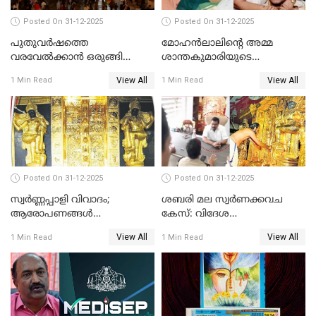
Posted On 31-12-2025
Posted On 31-12-2025
പുതുവര്‍ഷത്തെ
മോഹന്‍ലാലിന്റെ അമ്മ
വരവേല്‍ക്കാന്‍ ഒരുങ്ങി
ശാന്തകുമാരിയുടെ
ലോകം
സംസ്‌കാരം ഇന്ന്
View All
View All
1 Min Read
1 Min Read
Posted On 31-12-2025
Posted On 31-12-2025
സ്വർണ്ണപ്പാളി വിവാദം;
ശബരി മല സ്വർണക്കവച
ആരോപണങ്ങൾ
കേസ്: വിദേശ
അവസാനിക്കുന്നില്ല
വ്യവസായിയുടെ ആരോപണം
View All
View All
1 Min Read
1 Min Read
നിഷേധിച്ച് ഡി മണി