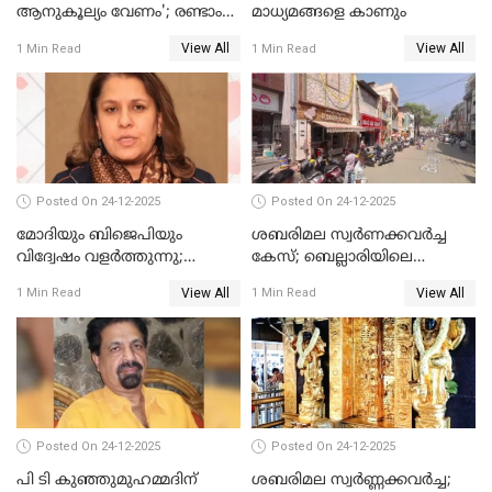
ആനുകൂല്യം വേണം'; രണ്ടാം
മാധ്യമങ്ങളെ കാണും
പ്രതി മാര്‍ട്ടിന്‍
View All
View All
1 Min Read
1 Min Read
ഹൈക്കോടതിയില്‍
Posted On 24-12-2025
Posted On 24-12-2025
മോദിയും ബിജെപിയും
ശബരിമല സ്വര്‍ണക്കവര്‍ച്ച
വിദ്വേഷം വളർത്തുന്നു;
കേസ്; ബെല്ലാരിയിലെ
പ്രതിഷേധവിമായി
ജ്വല്ലറിയില്‍ പരിശോധന
View All
View All
1 Min Read
1 Min Read
കോൺഗ്രസ്
Posted On 24-12-2025
Posted On 24-12-2025
പി ടി കുഞ്ഞുമുഹമ്മദിന്
ശബരിമല സ്വര്‍ണ്ണക്കവര്‍ച്ച;