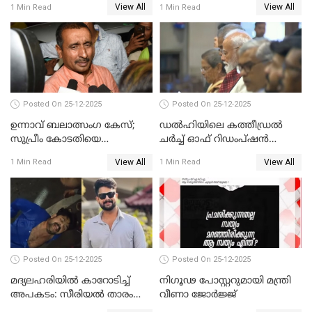
View All
View All
1 Min Read
1 Min Read
Posted On 25-12-2025
Posted On 25-12-2025
ഉന്നാവ് ബലാത്സംഗ കേസ്;
ഡൽഹിയിലെ കത്തീഡ്രൽ
സുപ്രീം കോടതിയെ
ചർച്ച് ഓഫ് റിഡംപ്ഷൻ
സമീപിക്കാനൊരുങ്ങി
സന്ദർശിച്ച് പ്രധാനമന്ത്രി
View All
View All
1 Min Read
1 Min Read
അതിജീവിത
Posted On 25-12-2025
Posted On 25-12-2025
മദ്യലഹരിയിൽ കാറോടിച്ച്
നിഗൂഢ പോസ്റ്ററുമായി മന്ത്രി
അപകടം: സീരിയൽ താരം
വീണാ ജോർജ്ജ്
സിദ്ധാർത്ഥ് പ്രഭുവിനെതിരെ