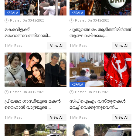
സമ്മാനമായി EV കാർ
ഉൾപ്പെടെ 2 കോടി രൂപയുടെ
സമ്മാനപദ്ധതിയും
KERALA
KERALA
Posted On 30-12-2025
Posted On 30-12-2025
മകരവിളക്ക്
പുതുവത്സരം ആടിത്തിമിർത്ത്
മഹോത്സവത്തിനായി
ആഘോഷിക്കാം;
ശബരിമല നട തുറന്നു;
ബാറുകള്‍ക്ക് 12 മണി വരെ
View All
View All
1 Min Read
1 Min Read
സന്നിധാനത്ത് വൻ
പ്രവര്‍ത്തനാനുമതി
ഭക്തജനത്തിരക്ക്
KERALA
Posted On 30-12-2025
Posted On 29-12-2025
പ്രിയങ്കാ ​ഗാന്ധിയുടെ മകൻ
സിപിഐഎം വസ്തുതകൾ
റൈഹാൻ വാദ്രയുടെ
മറച്ച് വെക്കുന്നുവെന്ന്
വിവാഹനിശ്ചയം
സിപിഐ, 'പത്മകുമാറിനെ
View All
View All
1 Min Read
1 Min Read
കഴിഞ്ഞതായി റിപ്പോർട്ട്
സംരക്ഷിച്ചത്
തിരിച്ചടിച്ചു',വെള്ളാപ്പള്ളിയെ
ന്യായീകരിക്കുന്നതിലും