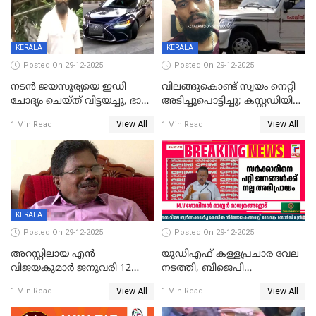
CPIഎക്സിക്യൂട്ടീവിൽ
വിമർശനം
KERALA
KERALA
Posted On 29-12-2025
Posted On 29-12-2025
നടൻ ജയസൂര്യയെ ഇഡി
വിലങ്ങുകൊണ്ട് സ്വയം നെറ്റി
ചോദ്യം ചെയ്ത് വിട്ടയച്ചു, ഭാര്യ
അടിച്ചുപൊട്ടിച്ചു; കസ്റ്റഡിയിൽ
സരിതയുടെയും
എടുക്കുന്നതിനിടെ
View All
View All
1 Min Read
1 Min Read
മൊഴിയെടുത്തു
വധശ്രമക്കേസ് പ്രതി
വിലങ്ങുമായി രക്ഷപ്പെട്ടു;
വ്യാപക തെരച്ചിൽ
KERALA
Posted On 29-12-2025
Posted On 29-12-2025
അറസ്റ്റിലായ എൻ
യുഡിഎഫ് കള്ളപ്രചാര വേല
വിജയകുമാർ ജനുവരി 12
നടത്തി, ബിജെപി
വരെ റിമാൻഡിൽ;
ഹിന്ദുവർഗീയത പ്രചരിപ്പിച്ചു,
View All
View All
1 Min Read
1 Min Read
ജാമ്യാപേക്ഷ ഈ മാസം 31ന്
ശബരിമല അത്ര
പരിഗണിക്കും
തിരിച്ചടിയായില്ല,സർക്കാരിനെക്കുറ