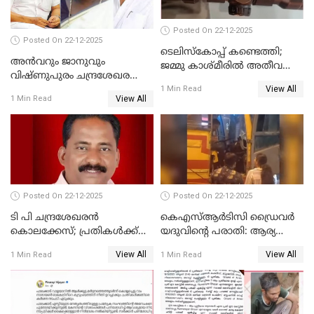
Posted On 22-12-2025
Posted On 22-12-2025
ടെലിസ്‌കോപ്പ് കണ്ടെത്തി;
അൻവറും ജാനുവും
ജമ്മു കാശ്മീരില്‍ അതീവ
വിഷ്ണുപുരം ചന്ദ്രശേഖരന്റെ
ജാഗ്രത നിര്‍ദ്ദേശം
View All
പാർട്ടിയും UDF
1 Min Read
View All
1 Min Read
അസോസിയേറ്റ് അംഗങ്ങൾ;
അസോസിയേറ്റ്
അംഗമാകാനില്ലെന്നും
UDFലേക്കില്ലെന്നും
വിഷ്ണുപുരം ചന്ദ്രശേഖരൻ
Posted On 22-12-2025
Posted On 22-12-2025
ടി പി ചന്ദ്രശേഖരന്‍
കെഎസ്ആർടിസി ഡ്രൈവർ
കൊലക്കേസ്; പ്രതികള്‍ക്ക്
യദുവിന്റെ പരാതി: ആര്യ
വീണ്ടും പരോള്‍
രാജേന്ദ്രനും സച്ചിൻ ദേവിനും
View All
View All
1 Min Read
1 Min Read
കോടതി നോട്ടീസ്