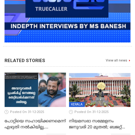
RELATED STORIES
View all news
KERALA
Posted On 31-12-2025
Posted On 31-12-2025
പോറ്റിയെ സഹായിക്കണമെന്ന്
നിയമസഭാ സമ്മേളനം
എഴുതി നൽകിയില്ല,
ജനുവരി 20 മുതല്‍; ബജറ്റ്
ജനങ്ങളെ
അവതരണം അവസാനവാരം;