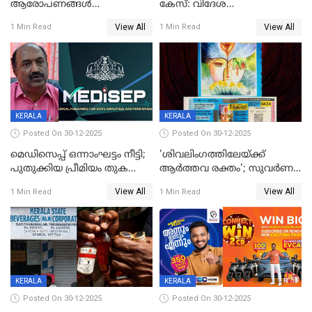
ആരോപണങ്ങൾ
കേസ്: വിദേശ
അവസാനിക്കുന്നില്ല
വ്യവസായിയുടെ ആരോപണം
View All
View All
1 Min Read
1 Min Read
നിഷേധിച്ച് ഡി മണി
KERALA
KERALA
Posted On 30-12-2025
Posted On 30-12-2025
മെഡിസെപ്പ് ഒന്നാംഘട്ടം നീട്ടി;
'ശിവലിംഗത്തിലേയ്ക്ക്
പുതുക്കിയ പ്രീമിയം തുക
ആര്‍ത്തവ രക്തം'; സുവര്‍ണ
ഈടാക്കുക ജനുവരി 31
കേരളം ലോട്ടറിയിലെ
View All
View All
1 Min Read
1 Min Read
മുതൽ
ചിത്രത്തിനെതിരെ ഹിന്ദു
ഐക്യവേദി പരാതി നൽകി
KERALA
KERALA
Posted On 30-12-2025
Posted On 30-12-2025