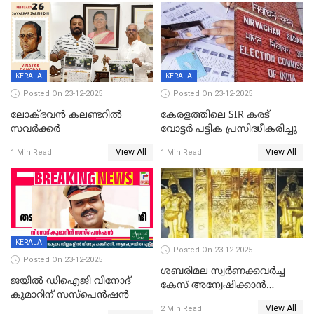
പഞ്ചായത്ത്
KERALA
KERALA
Posted On 23-12-2025
Posted On 23-12-2025
ലോക്ഭവൻ കലണ്ടറിൽ
കേരളത്തിലെ SIR കരട്
സവർക്കർ
വോട്ടര്‍ പട്ടിക പ്രസിദ്ധീകരിച്ചു
View All
View All
1 Min Read
1 Min Read
KERALA
Posted On 23-12-2025
Posted On 23-12-2025
ശബരിമല സ്വര്‍ണക്കവര്‍ച്ച
ജയിൽ ഡിഐജി വിനോദ്
കേസ് അന്വേഷിക്കാന്‍
കുമാറിന് സസ്പെൻഷൻ
തയ്യാറെന്ന് CBI
View All
2 Min Read