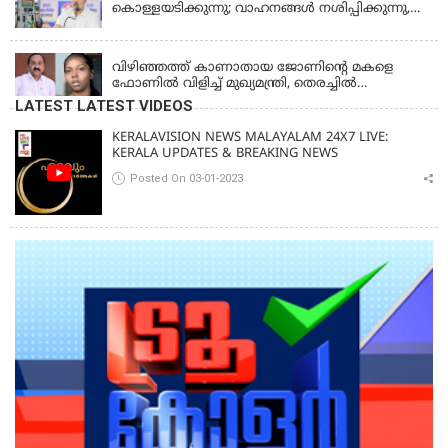
കൊള്ളയടിക്കുന്നു; വാഹനങ്ങൾ നശിപ്പിക്കുന്നു,
ജീവിതങ്ങൾ നശിപ്പിക്കുന്നുവെന്നും രാഹുൽ ഗാന്ധി
KERALA
വിഴിഞ്ഞത്ത് കാണാതായ ജോണിന്റെ മകളെ
ഫോണിൽ വിളിച്ച് മുഖ്യമന്ത്രി, തെരച്ചിൽ
ഊർജിതമാക്കുമെന്ന് ഉറപ്പ് നൽകി; മന്ത്രി സിപി
LATEST LATEST VIDEOS
ജോൺ അഞ്ചുതെങ്ങിൽ; കടലിൽ
പോകുന്നവരെയും ഉൾപ്പെടുത്തി നാളെ ഊർജിത
KERALAVISION NEWS MALAYALAM 24X7 LIVE:
തെരച്ചിൽ
KERALA UPDATES & BREAKING NEWS
Posted On 03-01-2023