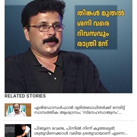
RELATED STORIES
KERALA
എന്‍ഡോസള്‍ഫാന്‍ ദുരിതബാധിതർക്ക് നേരിട്ട്
സാമ്പത്തിക ആശ്വാസം; 'സ്‌നേഹസാന്ത്വനം'
പദ്ധതി പ്രവർത്തനങ്ങൾക്ക് 14.40 കോടിയുടെ
KERALA
ഭരണാനുമതി
പിന്തുണ വേണ്ട, പിന്നില്‍ നിന്ന് കുത്തരുത്;
ശത്രുവിനെക്കാള്‍ വലിയ ശ്രതുവായാണ് എന്നെ