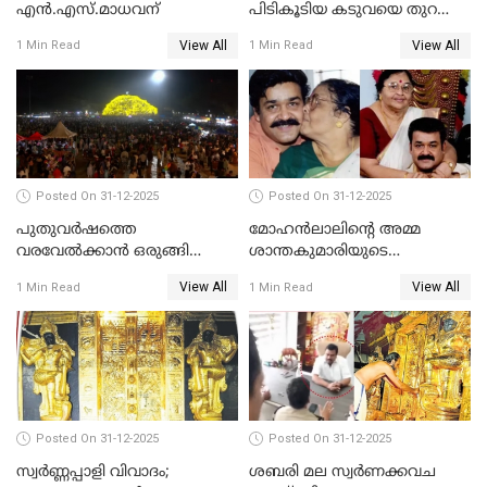
എൻ.എസ്.മാധവന്
പിടികൂടിയ കടുവയെ തുറന്നു
വിട്ടു
View All
View All
1 Min Read
1 Min Read
Posted On 31-12-2025
Posted On 31-12-2025
പുതുവര്‍ഷത്തെ
മോഹന്‍ലാലിന്റെ അമ്മ
വരവേല്‍ക്കാന്‍ ഒരുങ്ങി
ശാന്തകുമാരിയുടെ
ലോകം
സംസ്‌കാരം ഇന്ന്
View All
View All
1 Min Read
1 Min Read
Posted On 31-12-2025
Posted On 31-12-2025
സ്വർണ്ണപ്പാളി വിവാദം;
ശബരി മല സ്വർണക്കവച