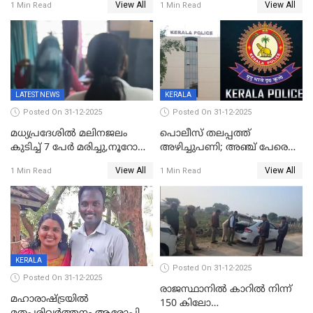
View All
View All
1 Min Read
1 Min Read
തെറ്റിദ്ധരിപ്പിക്കരുത്,
മന്ത്രിസഭാ
സാങ്കൽപ്പിക കഥകൾ
യോഗതീരുമാനങ്ങൾ
പ്രചരിപ്പിക്കുന്നുവെന്നും
കടകംപള്ളി സുരേന്ദ്രൻ
LATEST NEWS
KERALA
Posted On 31-12-2025
Posted On 31-12-2025
മധ്യപ്രദേശിൽ മലിനജലം
പൊലീസ് തലപ്പത്ത്
കുടിച്ച് 7 പേർ മരിച്ചു,നൂറോളം
അഴിച്ചുപണി; അഞ്ച് പേരെ
പേർ ഗുരുതരാവസ്ഥയിൽ
ഐജി റാങ്കിലേക്ക്
View All
View All
1 Min Read
1 Min Read
ഉയർത്തി,അജിതാ ബീഗം
ക്രൈംബ്രാഞ്ച് ഐജി,
എസ്.ശ്യാംസുന്ദർ
ഇന്റലിജൻസ് ഐജി
KERALA
Posted On 31-12-2025
Posted On 31-12-2025
രാജസ്ഥാനിൽ കാറിൽ നിന്ന്
മഹാരാഷ്ട്രയിൽ
150 കിലോ