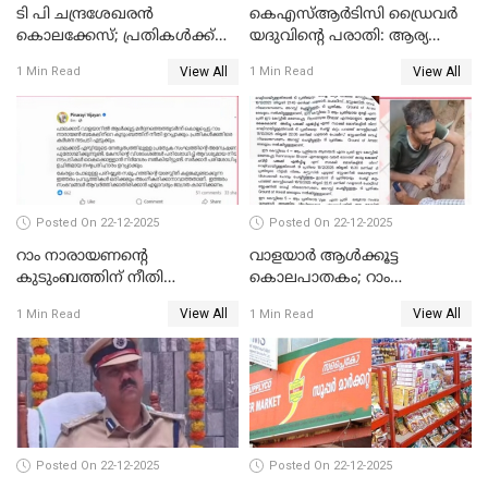
ടി പി ചന്ദ്രശേഖരന്‍
കെഎസ്ആർടിസി ഡ്രൈവർ
കൊലക്കേസ്; പ്രതികള്‍ക്ക്
യദുവിന്റെ പരാതി: ആര്യ
വീണ്ടും പരോള്‍
രാജേന്ദ്രനും സച്ചിൻ ദേവിനും
View All
View All
1 Min Read
1 Min Read
കോടതി നോട്ടീസ്
Posted On 22-12-2025
Posted On 22-12-2025
റാം നാരായണന്റെ
വാളയാർ ആൾക്കൂട്ട
കുടുംബത്തിന് നീതി
കൊലപാതകം; റാം
ഉറപ്പാക്കും; പിണറായി
നാരായണൻ നേരിട്ടത് ക്രൂര
View All
View All
1 Min Read
1 Min Read
വിജയന്‍
പീഡനം
Posted On 22-12-2025
Posted On 22-12-2025