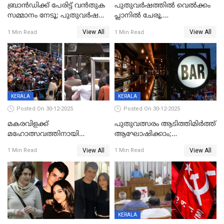
ബ്രാൻഡിക്ക് പേരിട്ട് വൻതുക
പുതുവർഷത്തിൽ വെൽക്കം
സമ്മാനം നേടൂ; പുതുവർഷ
പ്ലാനിൽ ചേരൂ,
ഓഫറുമായി ബെവ്‌കോ
350എംപിപിഎസ് വേഗതയിൽ
View All
View All
1 Min Read
1 Min Read
ഇന്റർനെറ്റും ഒപ്പം കീയുടെ
മെഗാ പ്ലാൻ സൗജന്യം; ഒപ്പം
വരിക്കാർക്ക് 200 ടിവി, 100 EV
ബൈക്കുകൾ, ബമ്പർ
സമ്മാനമായി EV കാർ
ഉൾപ്പെടെ 2 കോടി രൂപയുടെ
സമ്മാനപദ്ധതിയും
KERALA
KERALA
Posted On 30-12-2025
Posted On 30-12-2025
മകരവിളക്ക്
പുതുവത്സരം ആടിത്തിമിർത്ത്
മഹോത്സവത്തിനായി
ആഘോഷിക്കാം;
ശബരിമല നട തുറന്നു;
ബാറുകള്‍ക്ക് 12 മണി വരെ
View All
View All
1 Min Read
1 Min Read
സന്നിധാനത്ത് വൻ
പ്രവര്‍ത്തനാനുമതി
ഭക്തജനത്തിരക്ക്
KERALA