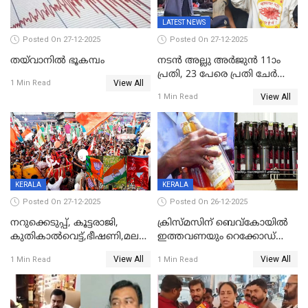
LATEST NEWS
Posted On 27-12-2025
Posted On 27-12-2025
തയ്‌വാനിൽ ഭൂകമ്പം
നടൻ അല്ലു അർജുൻ 11ാം
പ്രതി, 23 പേരെ പ്രതി ചേർത്ത്
View All
1 Min Read
കുറ്റപത്രം സമർപ്പിച്ചു
View All
1 Min Read
KERALA
KERALA
Posted On 27-12-2025
Posted On 26-12-2025
നറുക്കെടുപ്പ്, കൂട്ടരാജി,
ക്രിസ്മസിന് ബെവ്‌കോയിൽ
കുതികാൽവെട്ട്,ഭീഷണി,മലബാറിലാകട്ടെ
ഇത്തവണയും റെക്കോഡ്
ട്വിസ്റ്റോട് ട്വിസ്റ്റും; അടിമുടി
വിൽപ്പന;കഴിഞ്ഞവർഷത്തേക്ക
View All
View All
1 Min Read
1 Min Read
നാടകീയമായി പഞ്ചായത്ത്
53 കോടി രൂപയുടെ അധിക
പ്രസിഡന്‍റ് തെരഞ്ഞെടുപ്പ്
വിൽപ്പന; മലയാളി കുടിച്ചു
തീർത്തത് 333 കോടിയുടെ
മദ്യം