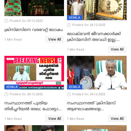
KERALA
Posted On 25-12-2025
Posted On 24-12-2025
ക്രിസ്മസിനെ വരവേറ്റ് ലോകം
ലോക്ഭവൻ ജീവനക്കാർക്ക്
View All
ക്രിസ്മസിന് അവധി ഇല്ല;
1 Min Read
ഹാജരാവാൻ ഉത്തരവ്
View All
1 Min Read
KERALA
KERALA
Posted On 24-12-2025
Posted On 24-12-2025
സംസ്ഥാനത്ത് പുതിയ
സംസ്ഥാനത്ത് ‘ക്രിസ്മസ്
തിരിച്ചറിയല്‍ രേഖ; ഫോട്ടോ
ആഘോഷങ്ങളെ
പതിപ്പിച്ച നേറ്റിവിറ്റി കാര്‍ഡ്
കടന്നാക്രമിയ്ക്കുന്നു; എല്ലാ
View All
View All
1 Min Read
1 Min Read
നല്‍കുമെന്ന് മുഖ്യമന്ത്രി; SIR
ആക്രമണങ്ങൾക്കും പിന്നിലും
ഹെല്‍പ് ഡസ്‌കുകള്‍
സംഘപരിവാർ’; മുഖ്യമന്ത്രി