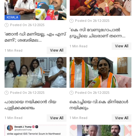
KERALA
Posted On 26-12-2025
Posted On 26-12-2025
'കെ സി വേണുഗോപാല്‍
‘ഞാൻ ഡി മണിയല്ല, എം എസ്
ഗ്രൂപ്പിലെ ചിലരാണ് തന്നെ
മണി’; ശബരിമല
തഴഞ്ഞത്'; ലാലി ജെയിംസ്
View All
സ്വർണക്കവർച്ചയുമായി ഒരു
1 Min Read
View All
1 Min Read
ബന്ധവും ഇല്ലെന്ന് എസ്ഐടി
ചോദ്യം ചെയ്ത ദിണ്ടിഗലിലെ
വ്യവസായി
Posted On 26-12-2025
Posted On 26-12-2025
പാലായെ നയിക്കാന്‍ ദിയ
കൊച്ചിയെ വി.കെ മിനിമോള്‍
പുളിക്കക്കണ്ടം
നയിക്കും
View All
View All
1 Min Read
1 Min Read