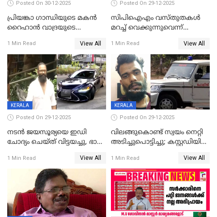
Posted On 30-12-2025
Posted On 29-12-2025
പ്രിയങ്കാ ​ഗാന്ധിയുടെ മകൻ
സിപിഐഎം വസ്തുതകൾ
റൈഹാൻ വാദ്രയുടെ
മറച്ച് വെക്കുന്നുവെന്ന്
വിവാഹനിശ്ചയം
സിപിഐ, 'പത്മകുമാറിനെ
View All
View All
1 Min Read
1 Min Read
കഴിഞ്ഞതായി റിപ്പോർട്ട്
സംരക്ഷിച്ചത്
തിരിച്ചടിച്ചു',വെള്ളാപ്പള്ളിയെ
ന്യായീകരിക്കുന്നതിലും
CPIഎക്സിക്യൂട്ടീവിൽ
വിമർശനം
KERALA
KERALA
Posted On 29-12-2025
Posted On 29-12-2025
നടൻ ജയസൂര്യയെ ഇഡി
വിലങ്ങുകൊണ്ട് സ്വയം നെറ്റി
ചോദ്യം ചെയ്ത് വിട്ടയച്ചു, ഭാര്യ
അടിച്ചുപൊട്ടിച്ചു; കസ്റ്റഡിയിൽ
സരിതയുടെയും
എടുക്കുന്നതിനിടെ
View All
View All
1 Min Read
1 Min Read
മൊഴിയെടുത്തു
വധശ്രമക്കേസ് പ്രതി
വിലങ്ങുമായി രക്ഷപ്പെട്ടു;
വ്യാപക തെരച്ചിൽ