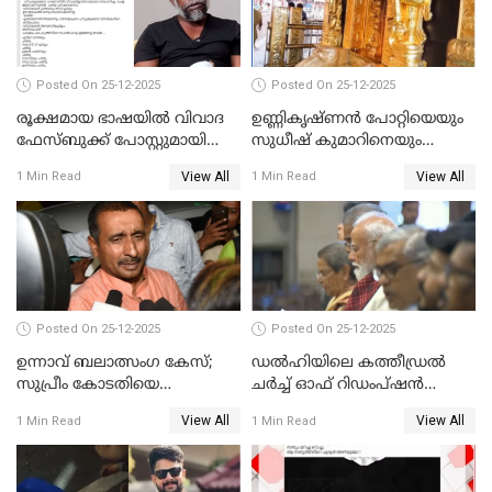
Posted On 25-12-2025
Posted On 25-12-2025
രൂക്ഷമായ ഭാഷയിൽ വിവാദ
ഉണ്ണികൃഷ്ണന്‍ പോറ്റിയെയും
ഫേസ്ബുക്ക് പോസ്റ്റുമായി
സുധീഷ് കുമാറിനെയും
നടൻ വിനായകൻ
വീണ്ടും ചോദ്യം ചെയ്ത് SIT
View All
View All
1 Min Read
1 Min Read
Posted On 25-12-2025
Posted On 25-12-2025
ഉന്നാവ് ബലാത്സംഗ കേസ്;
ഡൽഹിയിലെ കത്തീഡ്രൽ
സുപ്രീം കോടതിയെ
ചർച്ച് ഓഫ് റിഡംപ്ഷൻ
സമീപിക്കാനൊരുങ്ങി
സന്ദർശിച്ച് പ്രധാനമന്ത്രി
View All
View All
1 Min Read
1 Min Read
അതിജീവിത