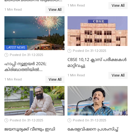
മതപരിവർത്തനം ആരോപിച്ചു
സ്ഫോടകവസ്തുക്കൾ
View All
അറസ്റ്റിലായ മലയാളി
1 Min Read
പിടികൂടി
View All
1 Min Read
വൈദികനും ഭാര്യയ്ക്കും
ഉൾപ്പെടെ 11പേർക്കും ജാമ്യം
LATEST NEWS
Posted On 31-12-2025
Posted On 31-12-2025
CBSE 10,12 ക്ലാസ് പരീക്ഷകള്‍
ഹാപ്പി ന്യൂഇയർ 2026;
മാറ്റിവച്ചു
കിരിബാത്തിയിൽ
View All
പുതുവർഷമെത്തി
1 Min Read
View All
1 Min Read
Posted On 31-12-2025
Posted On 31-12-2025
ജയസൂര്യക്ക് വീണ്ടും ഇഡി
കേരളവിഷനെ പ്രശംസിച്ച്