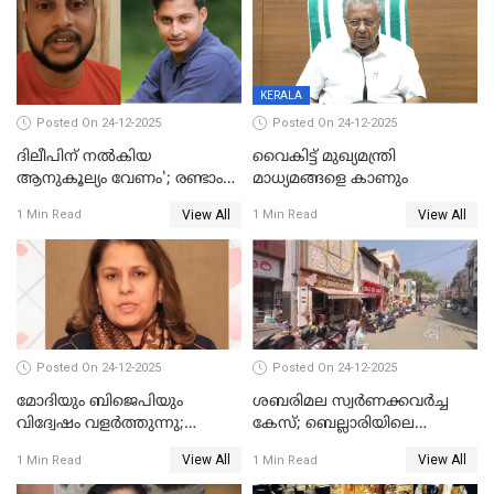
ആരംഭിക്കാന്‍ മന്ത്രിസഭാ
യോഗ തീരുമാനം
KERALA
Posted On 24-12-2025
Posted On 24-12-2025
ദിലീപിന് നല്‍കിയ
വൈകിട്ട് മുഖ്യമന്ത്രി
ആനുകൂല്യം വേണം'; രണ്ടാം
മാധ്യമങ്ങളെ കാണും
പ്രതി മാര്‍ട്ടിന്‍
View All
View All
1 Min Read
1 Min Read
ഹൈക്കോടതിയില്‍
Posted On 24-12-2025
Posted On 24-12-2025
മോദിയും ബിജെപിയും
ശബരിമല സ്വര്‍ണക്കവര്‍ച്ച
വിദ്വേഷം വളർത്തുന്നു;
കേസ്; ബെല്ലാരിയിലെ
പ്രതിഷേധവിമായി
ജ്വല്ലറിയില്‍ പരിശോധന
View All
View All
1 Min Read
1 Min Read
കോൺഗ്രസ്