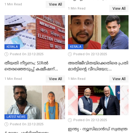
View All
20% കടന്നത്
1 Min Read
View All
1 Min Read
തിരുവനന്തപുരത്ത് മാത്രം,
തദ്ദേശത്തിലെ യഥാർത്ഥ
കണക്ക് പുറത്ത്
KERALA
KERALA
Posted On 22-12-2025
Posted On 22-12-2025
തീയതി നീട്ടണം; SIRൽ
അതിജീവിതയ്‌ക്കെതിരെ പ്രതി
തെരഞ്ഞെടുപ്പ് കമ്മീഷന്
മാർട്ടിന്റെ വീഡിയോ;
കത്തയച്ച് കേരളം
പ്രചരിപ്പിച്ച മൂന്നുപേർ
View All
View All
1 Min Read
1 Min Read
അറസ്റ്റിൽ; നൂറോളം
സൈറ്റുകളിൽ നിന്നും
വിഡിയോ നീക്കം ചെയ്യാനും
പൊലീസ്
LATEST NEWS
Posted On 22-12-2025
Posted On 22-12-2025
ഇന്ത്യ - ന്യൂസിലാൻഡ് സ്വതന്ത്ര