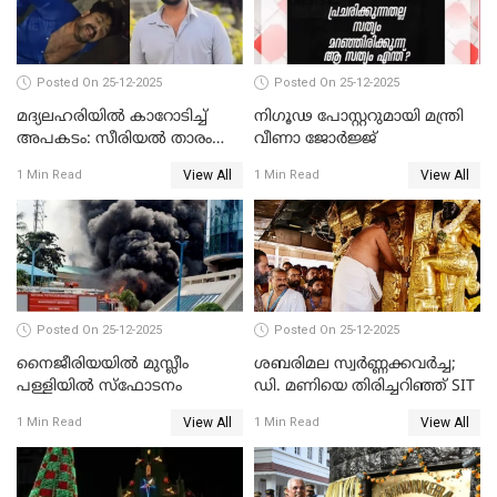
Posted On 25-12-2025
Posted On 25-12-2025
മദ്യലഹരിയിൽ കാറോടിച്ച്
നിഗൂഢ പോസ്റ്ററുമായി മന്ത്രി
അപകടം: സീരിയൽ താരം
വീണാ ജോർജ്ജ്
സിദ്ധാർത്ഥ് പ്രഭുവിനെതിരെ
View All
View All
1 Min Read
1 Min Read
കേസെടുത്തു
Posted On 25-12-2025
Posted On 25-12-2025
നൈജീരിയയിൽ മുസ്ലീം
ശബരിമല സ്വര്‍ണ്ണക്കവര്‍ച്ച;
പള്ളിയില്‍ സ്‌ഫോടനം
ഡി. മണിയെ തിരിച്ചറിഞ്ഞ് SIT
View All
View All
1 Min Read
1 Min Read