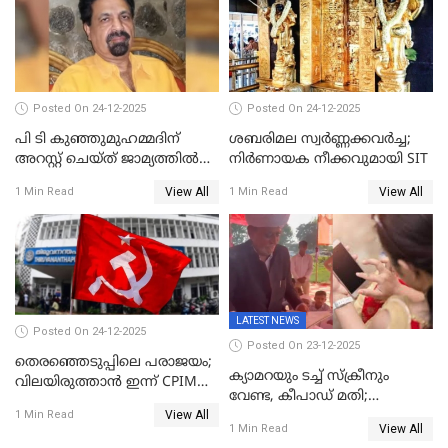
Posted On 24-12-2025
Posted On 24-12-2025
പി ടി കുഞ്ഞുമുഹമ്മദിന്
ശബരിമല സ്വര്‍ണ്ണക്കവര്‍ച്ച;
അറസ്റ്റ് ചെയ്ത് ജാമ്യത്തില്‍
നിർണായക നീക്കവുമായി SIT
വിട്ടു
View All
View All
1 Min Read
1 Min Read
LATEST NEWS
Posted On 24-12-2025
Posted On 23-12-2025
തെരഞ്ഞെടുപ്പിലെ പരാജയം;
ക്യാമറയും ടച്ച് സ്ക്രീനും
വിലയിരുത്താന്‍ ഇന്ന് CPIM
വേണ്ട, കീപാഡ് മതി;
യോഗം
View All
സ്ത്രീകൾക്ക് സ്മാർട്ട് ഫോൺ
1 Min Read
View All
1 Min Read
വിലക്കി രാജ്യത്തെ ഒരു