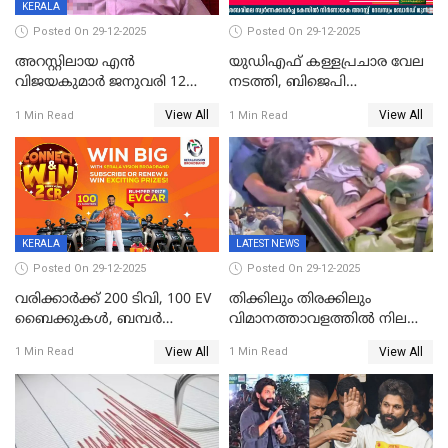
KERALA
Posted On 29-12-2025
Posted On 29-12-2025
അറസ്റ്റിലായ എൻ
യുഡിഎഫ് കള്ളപ്രചാര വേല
വിജയകുമാർ ജനുവരി 12
നടത്തി, ബിജെപി
വരെ റിമാൻഡിൽ;
ഹിന്ദുവർഗീയത പ്രചരിപ്പിച്ചു,
View All
View All
1 Min Read
1 Min Read
ജാമ്യാപേക്ഷ ഈ മാസം 31ന്
ശബരിമല അത്ര
പരിഗണിക്കും
തിരിച്ചടിയായില്ല,സർക്കാരിനെക്കുറ
ജനങ്ങൾക്ക് മികച്ച
അഭിപ്രായം, എല്‍ഡിഎഫ്
അധികാരം നിലനിര്‍ത്തും,
ലോക്സഭ
തെരഞ്ഞെടുപ്പിനേക്കാൾ 17
KERALA
LATEST NEWS
ലക്ഷം വോട്ട് ലഭിച്ചു
Posted On 29-12-2025
Posted On 29-12-2025
വരിക്കാർക്ക് 200 ടിവി, 100 EV
തിക്കിലും തിരക്കിലും
ബൈക്കുകൾ, ബമ്പർ
വിമാനത്താവളത്തില്‍ നിലത്ത്
സമ്മാനമായി EV കാർ
വീണ് വിജയ്
View All
View All
1 Min Read
1 Min Read
ഉൾപ്പെടെ 2 കോടി രൂപയുടെ
സമ്മാനങ്ങളുമായി
കേരളവിഷൻ ബ്രോഡ്ബാൻഡ്
കണക്ട്&വിൻ