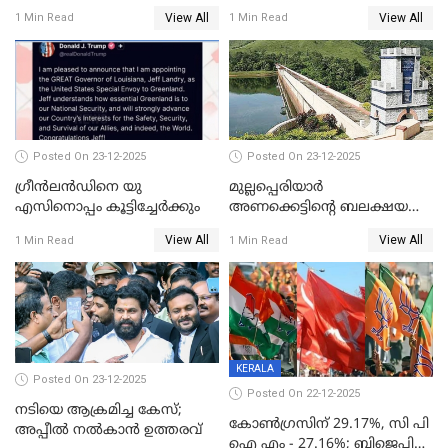
പേർ കൂടി കസ്റ്റഡിയിൽ
View All
View All
1 Min Read
1 Min Read
Posted On 23-12-2025
Posted On 23-12-2025
ഗ്രീന്‍ലന്‍ഡിനെ യു
മുല്ലപ്പെരിയാര്‍
എസിനൊപ്പം കൂട്ടിച്ചേര്‍ക്കും
അണക്കെട്ടിന്റെ ബലക്ഷയ
നിര്‍ണയം; പരിശോധന ഇന്ന്
View All
View All
1 Min Read
1 Min Read
തുടങ്ങും
KERALA
Posted On 23-12-2025
Posted On 22-12-2025
നടിയെ ആക്രമിച്ച കേസ്;
കോൺഗ്രസിന് 29.17%, സി പി
അപ്പീൽ നൽകാൻ ഉത്തരവ്
ഐ എം - 27.16%; ബിജെപി