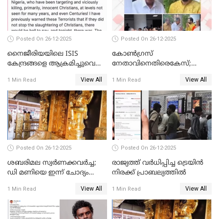
Posted On 26-12-2025
Posted On 26-12-2025
നൈജീരിയയിലെ ISIS
കോണ്‍ഗ്രസ്
കേന്ദ്രങ്ങളെ ആക്രമിച്ചുവെന്ന്
നേതാവിനെതിരെകേസ്;
ട്രംപ്
മുഖ്യമന്ത്രിയും ഉണ്ണികൃഷ്ണന്‍
View All
View All
1 Min Read
1 Min Read
പോറ്റിയും ഒപ്പമുള്ള AI ചിത്രം
പങ്കുവെച്ചു
Posted On 26-12-2025
Posted On 26-12-2025
ശബരിമല സ്വര്‍ണക്കവര്‍ച്ച;
രാജ്യത്ത് വര്‍ധിപ്പിച്ച ട്രെയിന്‍
ഡി മണിയെ ഇന്ന് ചോദ്യം
നിരക്ക് പ്രാബല്യത്തില്‍
ചെയ്യും
View All
View All
1 Min Read
1 Min Read