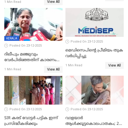
View All
1 Min Read
KERALA
Posted On 23-12-2025
Posted On 23-12-2025
മെഡിസെപിന്റെ പ്രീമിയം തുക
ദിലീപും മഞ്ജുവും
വർധിപ്പിച്ചു
വേർപിരിഞ്ഞതിന് കാരണം
View All
ദിലീപ് മഞ്ജുവിന് നൽകിയ ആ
1 Min Read
View All
1 Min Read
പഴയ മൊബൈലിൽ നിന്ന്
കണ്ടെത്തിയ ചാറ്റിൽ
നിന്നാണ്; എട്ടാം പ്രതിക്ക്
മോട്ടീവ് ഉണ്ടായിരുന്നെന്നും
അഡ്വ. ടി.ബി മിനി
Posted On 23-12-2025
Posted On 23-12-2025
SIR കരട് വോട്ടര്‍ പട്ടിക ഇന്ന്
വാളയാർ
പ്രസിദ്ധീകരിക്കും
ആൾക്കൂട്ടകൊലപാതകം; 2