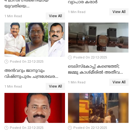
4 മാസം ഗർഭിണിയായ
വ്യാപാര കരാർ
യുവതിയെ
View All
വെട്ടിക്കൊലപ്പെടുത്തി
1 Min Read
View All
1 Min Read
പിതാവും സഹോദരനും;
ദുരഭിമാനക്കൊലയിൽ
നടുങ്ങി കർണാടക
Posted On 22-12-2025
Posted On 22-12-2025
ടെലിസ്‌കോപ്പ് കണ്ടെത്തി;
അൻവറും ജാനുവും
ജമ്മു കാശ്മീരില്‍ അതീവ
വിഷ്ണുപുരം ചന്ദ്രശേഖരന്റെ
ജാഗ്രത നിര്‍ദ്ദേശം
View All
പാർട്ടിയും UDF
1 Min Read
View All
1 Min Read
അസോസിയേറ്റ് അംഗങ്ങൾ;
അസോസിയേറ്റ്
അംഗമാകാനില്ലെന്നും
UDFലേക്കില്ലെന്നും
വിഷ്ണുപുരം ചന്ദ്രശേഖരൻ
Posted On 22-12-2025
Posted On 22-12-2025