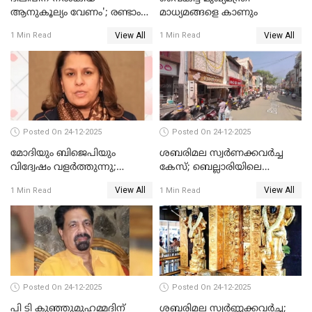
ആനുകൂല്യം വേണം'; രണ്ടാം
മാധ്യമങ്ങളെ കാണും
പ്രതി മാര്‍ട്ടിന്‍
View All
View All
1 Min Read
1 Min Read
ഹൈക്കോടതിയില്‍
Posted On 24-12-2025
Posted On 24-12-2025
മോദിയും ബിജെപിയും
ശബരിമല സ്വര്‍ണക്കവര്‍ച്ച
വിദ്വേഷം വളർത്തുന്നു;
കേസ്; ബെല്ലാരിയിലെ
പ്രതിഷേധവിമായി
ജ്വല്ലറിയില്‍ പരിശോധന
View All
View All
1 Min Read
1 Min Read
കോൺഗ്രസ്
Posted On 24-12-2025
Posted On 24-12-2025
പി ടി കുഞ്ഞുമുഹമ്മദിന്
ശബരിമല സ്വര്‍ണ്ണക്കവര്‍ച്ച;