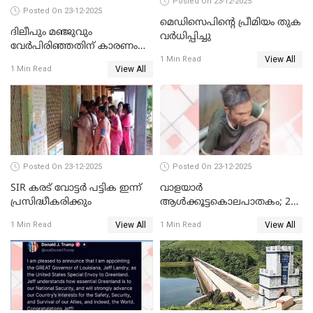
Posted On 23-12-2025
Posted On 23-12-2025
മെഡിസെപിന്റെ പ്രീമിയം തുക
ദിലീപും മഞ്ജുവും
വർധിപ്പിച്ചു
വേർപിരിഞ്ഞതിന് കാരണം
View All
ദിലീപ് മഞ്ജുവിന് നൽകിയ ആ
1 Min Read
View All
1 Min Read
പഴയ മൊബൈലിൽ നിന്ന്
കണ്ടെത്തിയ ചാറ്റിൽ
നിന്നാണ്; എട്ടാം പ്രതിക്ക്
മോട്ടീവ് ഉണ്ടായിരുന്നെന്നും
അഡ്വ. ടി.ബി മിനി
Posted On 23-12-2025
Posted On 23-12-2025
SIR കരട് വോട്ടര്‍ പട്ടിക ഇന്ന്
വാളയാർ
പ്രസിദ്ധീകരിക്കും
ആൾക്കൂട്ടകൊലപാതകം; 2
പേർ കൂടി കസ്റ്റഡിയിൽ
View All
View All
1 Min Read
1 Min Read