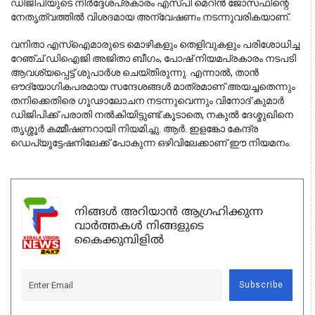
ഡിജിപിയുടെ നിർദ്ദേശപ്രകാരം എസ്പി മെറിൻ ജോസഫിന്റെ
നേതൃത്വത്തിൽ വിശദമായ അന്വേഷണം നടന്നുവരികയാണ്.
വനിതാ എസ്ഐമാരുടെ മൊഴികളും തെളിവുകളും പരിശോധിച്ച 
റേഞ്ച് ഡിഐജി അജിതാ ബീഗം, പോഷ് നിയമപ്രകാരം നടപടി 
ആവശ്യപ്പെട്ട് ശുപാർശ ചെയ്തിരുന്നു. എന്നാൽ, താൻ 
ഔദ്യോഗികപരമായ സന്ദേശങ്ങൾ മാത്രമാണ് അയച്ചതെന്നും 
തനിക്കെതിരെ ഗൂഢാലോചന നടന്നുവെന്നും വിനോദ് കുമാർ 
ഡിജിപിക്ക് പരാതി നൽകിയിട്ടുണ്ട്.കൂടാതെ, നകുൽ ദേശ്മുഖിനെ 
തൃശ്ശൂർ കമ്മീഷണറായി നിയമിച്ചു. ആർ. ഇളങ്കോ കേന്ദ്ര 
ഡെപ്യൂട്ടേഷനിലേക്ക് പോകുന്ന ഒഴിവിലേക്കാണ് ഈ നിയമനം.
നിങ്ങൾ അറിയാൻ ആഗ്രഹിക്കുന്ന
വാർത്തകൾ നിങ്ങളുടെ
കൈക്കുമ്പിളിൽ
Subscribe