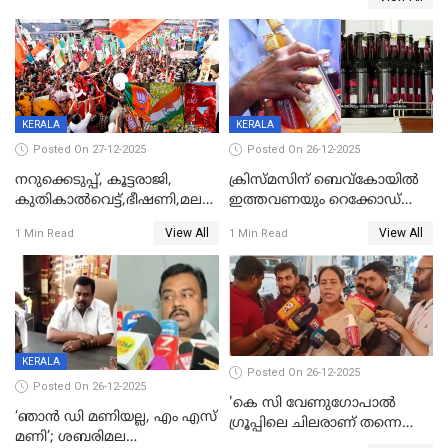
KERALA
KERALA
Posted On 27-12-2025
Posted On 26-12-2025
നറുക്കെടുപ്പ്, കൂട്ടരാജി,
ക്രിസ്മസിന് ബെവ്‌കോയിൽ
കുതികാൽവെട്ട്,ഭീഷണി,മലബാറിലാകട്ടെ
ഇത്തവണയും റെക്കോഡ്
ട്വിസ്റ്റോട് ട്വിസ്റ്റും; അടിമുടി
വിൽപ്പന;കഴിഞ്ഞവർഷത്തേക്ക
View All
View All
1 Min Read
1 Min Read
നാടകീയമായി പഞ്ചായത്ത്
53 കോടി രൂപയുടെ അധിക
പ്രസിഡന്‍റ് തെരഞ്ഞെടുപ്പ്
വിൽപ്പന; മലയാളി കുടിച്ചു
തീർത്തത് 333 കോടിയുടെ
മദ്യം
KERALA
Posted On 26-12-2025
Posted On 26-12-2025
'കെ സി വേണുഗോപാല്‍
‘ഞാൻ ഡി മണിയല്ല, എം എസ്
ഗ്രൂപ്പിലെ ചിലരാണ് തന്നെ
മണി’; ശബരിമല
തഴഞ്ഞത്'; ലാലി ജെയിംസ്