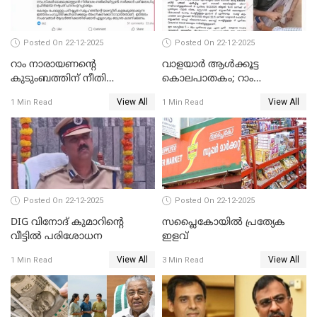
Posted On 22-12-2025
Posted On 22-12-2025
റാം നാരായണന്റെ
വാളയാർ ആൾക്കൂട്ട
കുടുംബത്തിന് നീതി
കൊലപാതകം; റാം
ഉറപ്പാക്കും; പിണറായി
നാരായണൻ നേരിട്ടത് ക്രൂര
View All
View All
1 Min Read
1 Min Read
വിജയന്‍
പീഡനം
Posted On 22-12-2025
Posted On 22-12-2025
DIG വിനോദ് കുമാറിന്റെ
സപ്ലൈകോയിൽ പ്രത്യേക
വീട്ടില്‍ പരിശോധന
ഇളവ്
View All
View All
1 Min Read
3 Min Read