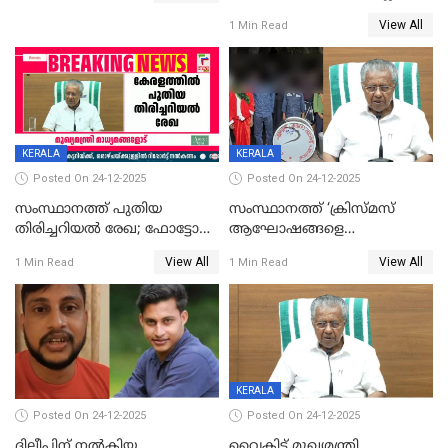
ഹാജരാവാൻ ഉത്തരവ്
View All
1 Min Read
KERALA
KERALA
Posted On 24-12-2025
Posted On 24-12-2025
സംസ്ഥാനത്ത് പുതിയ
സംസ്ഥാനത്ത് ‘ക്രിസ്മസ്
തിരിച്ചറിയല്‍ രേഖ; ഫോട്ടോ
ആഘോഷങ്ങളെ
പതിപ്പിച്ച നേറ്റിവിറ്റി കാര്‍ഡ്
കടന്നാക്രമിയ്ക്കുന്നു; എല്ലാ
View All
View All
1 Min Read
1 Min Read
നല്‍കുമെന്ന് മുഖ്യമന്ത്രി; SIR
ആക്രമണങ്ങൾക്കും പിന്നിലും
ഹെല്‍പ് ഡസ്‌കുകള്‍
സംഘപരിവാർ’; മുഖ്യമന്ത്രി
ആരംഭിക്കാന്‍ മന്ത്രിസഭാ
യോഗ തീരുമാനം
KERALA
Posted On 24-12-2025
Posted On 24-12-2025
ദിലീപിന് നല്‍കിയ
വൈകിട്ട് മുഖ്യമന്ത്രി