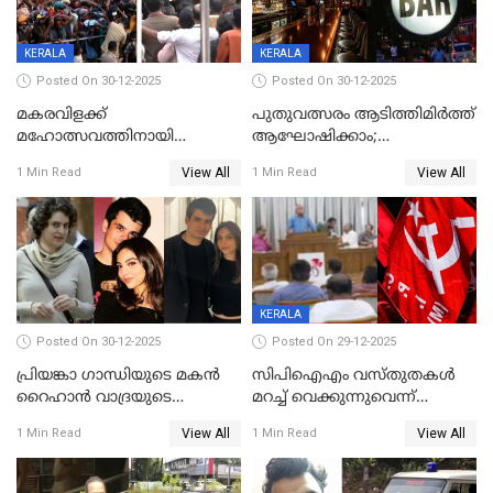
സമ്മാനമായി EV കാർ
ഉൾപ്പെടെ 2 കോടി രൂപയുടെ
സമ്മാനപദ്ധതിയും
KERALA
KERALA
Posted On 30-12-2025
Posted On 30-12-2025
മകരവിളക്ക്
പുതുവത്സരം ആടിത്തിമിർത്ത്
മഹോത്സവത്തിനായി
ആഘോഷിക്കാം;
ശബരിമല നട തുറന്നു;
ബാറുകള്‍ക്ക് 12 മണി വരെ
View All
View All
1 Min Read
1 Min Read
സന്നിധാനത്ത് വൻ
പ്രവര്‍ത്തനാനുമതി
ഭക്തജനത്തിരക്ക്
KERALA
Posted On 30-12-2025
Posted On 29-12-2025
പ്രിയങ്കാ ​ഗാന്ധിയുടെ മകൻ
സിപിഐഎം വസ്തുതകൾ
റൈഹാൻ വാദ്രയുടെ
മറച്ച് വെക്കുന്നുവെന്ന്
വിവാഹനിശ്ചയം
സിപിഐ, 'പത്മകുമാറിനെ
View All
View All
1 Min Read
1 Min Read
കഴിഞ്ഞതായി റിപ്പോർട്ട്
സംരക്ഷിച്ചത്
തിരിച്ചടിച്ചു',വെള്ളാപ്പള്ളിയെ
ന്യായീകരിക്കുന്നതിലും