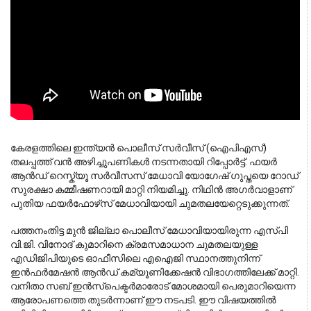
കേരളത്തിലെ ഇന്ത്യൻ പൊലീസ് സർവീസ് (ഐപിഎസ്) 
തലപ്പത്ത് വൻ അഴിച്ചുപണികൾ നടന്നതായി റിപ്പോർട്ട്. ഫയർ 
ആൻഡ് റെസ്ക്യൂ സർവീസസ് മേധാവി യോഗേഷ് ഗുപ്തയെ റോഡ് 
സുരക്ഷാ കമ്മീഷണറായി മാറ്റി നിയമിച്ചു. നിഥിൻ അഗർവാളാണ് 
പുതിയ ഫയർഫോഴ്‌സ് മേധാവിയായി ചുമതലയേറ്റെടുക്കുന്നത്.
പത്തനംതിട്ട മുൻ ജില്ലാ പൊലീസ് മേധാവിയായിരുന്ന എസ്പി
വി.ജി. വിനോദ് കുമാറിനെ ക്രമസമാധാന ചുമതലയുള്ള
എഡിജിപിയുടെ ഓഫീസിലെ എഐജി സ്ഥാനത്തുനിന്ന്
ഇൻഫർമേഷൻ ആൻഡ് കമ്യൂണിക്കേഷൻ വിഭാഗത്തിലേക്ക് മാറ്റി.
വനിതാ സബ് ഇൻസ്പെക്ടർമാരോട് മോശമായി പെരുമാറിയെന്ന
ആരോപണത്തെ തുടർന്നാണ് ഈ നടപടി. ഈ വിഷയത്തിൽ