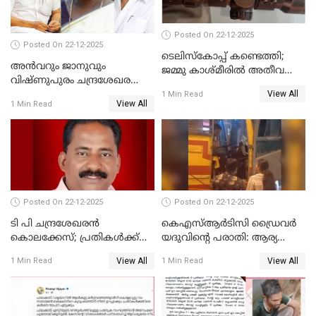
Posted On 22-12-2025
Posted On 22-12-2025
ടെലിസ്‌കോപ്പ് കണ്ടെത്തി;
അൻവറും ജാനുവും
ജമ്മു കാശ്മീരില്‍ അതീവ
വിഷ്ണുപുരം ചന്ദ്രശേഖരന്റെ
ജാഗ്രത നിര്‍ദ്ദേശം
View All
പാർട്ടിയും UDF
1 Min Read
View All
1 Min Read
അസോസിയേറ്റ് അംഗങ്ങൾ;
അസോസിയേറ്റ്
അംഗമാകാനില്ലെന്നും
UDFലേക്കില്ലെന്നും
വിഷ്ണുപുരം ചന്ദ്രശേഖരൻ
Posted On 22-12-2025
Posted On 22-12-2025
ടി പി ചന്ദ്രശേഖരന്‍
കെഎസ്ആർടിസി ഡ്രൈവർ
കൊലക്കേസ്; പ്രതികള്‍ക്ക്
യദുവിന്റെ പരാതി: ആര്യ
വീണ്ടും പരോള്‍
രാജേന്ദ്രനും സച്ചിൻ ദേവിനും
View All
View All
1 Min Read
1 Min Read
കോടതി നോട്ടീസ്