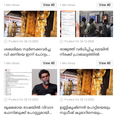
ട്രംപ്
മുഖ്യമന്ത്രിയും ഉണ്ണികൃഷ്ണന്‍
View All
View All
1 Min Read
1 Min Read
പോറ്റിയും ഒപ്പമുള്ള AI ചിത്രം
പങ്കുവെച്ചു
Posted On 26-12-2025
Posted On 26-12-2025
ശബരിമല സ്വര്‍ണക്കവര്‍ച്ച;
രാജ്യത്ത് വര്‍ധിപ്പിച്ച ട്രെയിന്‍
ഡി മണിയെ ഇന്ന് ചോദ്യം
നിരക്ക് പ്രാബല്യത്തില്‍
ചെയ്യും
View All
View All
1 Min Read
1 Min Read
Posted On 25-12-2025
Posted On 25-12-2025
രൂക്ഷമായ ഭാഷയിൽ വിവാദ
ഉണ്ണികൃഷ്ണന്‍ പോറ്റിയെയും
ഫേസ്ബുക്ക് പോസ്റ്റുമായി
സുധീഷ് കുമാറിനെയും