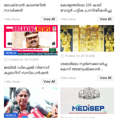
ലോക്ഭവൻ കലണ്ടറിൽ
കേരളത്തിലെ SIR കരട്
സവർക്കർ
വോട്ടര്‍ പട്ടിക പ്രസിദ്ധീകരിച്ചു
View All
View All
1 Min Read
1 Min Read
KERALA
Posted On 23-12-2025
Posted On 23-12-2025
ശബരിമല സ്വര്‍ണക്കവര്‍ച്ച
ജയിൽ ഡിഐജി വിനോദ്
കേസ് അന്വേഷിക്കാന്‍
കുമാറിന് സസ്പെൻഷൻ
തയ്യാറെന്ന് CBI
View All
2 Min Read
View All
1 Min Read
KERALA