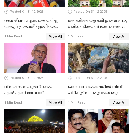
Posted On 31-12-2025
Posted On 31-12-2025
ശബരിമല സ്വര്‍ണക്കവര്‍ച്ച;
ശബരിമല യുവതി പ്രവേശനം;
അടൂര്‍ പ്രകാശ് എംപിയെ
പരിഗണിക്കാന്‍ ഭരണഘടന
ചോദ്യം ചെയ്യാൻ SIT
ബെഞ്ച്
View All
View All
1 Min Read
1 Min Read
Posted On 31-12-2025
Posted On 31-12-2025
നിയമസഭാ പുരസ്‌കാരം
ജനവാസ മേഖലയിൽ നിന്ന്
എൻ.എസ്.മാധവന്
പിടികൂടിയ കടുവയെ തുറന്നു
വിട്ടു
View All
View All
1 Min Read
1 Min Read