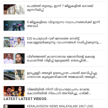
പെയ്ത്ത് തുടരും; ഇന്ന് 7 ജില്ലകളില്‍ ഓറഞ്ച്
മുന്നറിയിപ്പ്
8 ജില്ലകളിലെ വിദ്യാഭ്യാസ സ്ഥാപനങ്ങള്‍ക്ക് ഇന്ന്
അവധി
E20 പെട്രോൾ വഴി ജനത്തെ നേരിട്ട്
കൊള്ളയടിക്കുന്നു; വാഹനങ്ങൾ നശിപ്പിക്കുന്നു,
ജീവിതങ്ങൾ നശിപ്പിക്കുന്നുവെന്നും രാഹുൽ ഗാന്ധി
KERALA
വിഴിഞ്ഞത്ത് കാണാതായ ജോണിന്റെ മകളെ
ഫോണിൽ വിളിച്ച് മുഖ്യമന്ത്രി, തെരച്ചിൽ
ഊർജിതമാക്കുമെന്ന് ഉറപ്പ് നൽകി; മന്ത്രി സിപി
KERALA
ജോൺ അഞ്ചുതെങ്ങിൽ; കടലിൽ
പോകുന്നവരെയും ഉൾപ്പെടുത്തി നാളെ ഊർജിത
ഇടപ്പള്ളി–അരൂർ ഉയരപ്പാത പദ്ധതി മരവിപ്പിച്ചു;
തെരച്ചിൽ
ഗതാഗത കുരുക്കഴിക്കാൻ അങ്കമാലി–അരൂർ
ബൈപാസ് പദ്ധതി വേഗത്തിലാക്കുമെന്ന് ഗഡ്കരി
LATEST NEWS
വിജയ്‌യിൽ നിന്ന് വിവാഹമോചനം വേണ്ട;
കോടതിയിൽ നിലപാട് അറിയിച്ചു, ഹർജി
പിൻവലിക്കുന്നെന്ന് സംഗീത
LATEST LATEST VIDEOS
KERALAVISION NEWS MALAYALAM 24X7 LIVE: