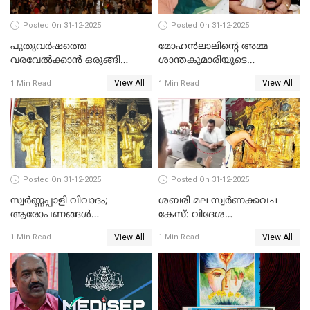
Posted On 31-12-2025
Posted On 31-12-2025
പുതുവര്‍ഷത്തെ
മോഹന്‍ലാലിന്റെ അമ്മ
വരവേല്‍ക്കാന്‍ ഒരുങ്ങി
ശാന്തകുമാരിയുടെ
ലോകം
സംസ്‌കാരം ഇന്ന്
View All
View All
1 Min Read
1 Min Read
Posted On 31-12-2025
Posted On 31-12-2025
സ്വർണ്ണപ്പാളി വിവാദം;
ശബരി മല സ്വർണക്കവച
ആരോപണങ്ങൾ
കേസ്: വിദേശ
അവസാനിക്കുന്നില്ല
വ്യവസായിയുടെ ആരോപണം
View All
View All
1 Min Read
1 Min Read
നിഷേധിച്ച് ഡി മണി