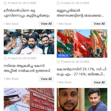
Posted On 23-12-2025
Posted On 23-12-2025
ഗ്രീന്‍ലന്‍ഡിനെ യു
മുല്ലപ്പെരിയാര്‍
എസിനൊപ്പം കൂട്ടിച്ചേര്‍ക്കും
അണക്കെട്ടിന്റെ ബലക്ഷയ
നിര്‍ണയം; പരിശോധന ഇന്ന്
View All
View All
1 Min Read
1 Min Read
തുടങ്ങും
KERALA
Posted On 23-12-2025
Posted On 22-12-2025
നടിയെ ആക്രമിച്ച കേസ്;
കോൺഗ്രസിന് 29.17%, സി പി
അപ്പീൽ നൽകാൻ ഉത്തരവ്
ഐ എം - 27.16%; ബിജെപി
View All
20% കടന്നത്
1 Min Read
View All
1 Min Read
തിരുവനന്തപുരത്ത് മാത്രം,
തദ്ദേശത്തിലെ യഥാർത്ഥ
കണക്ക് പുറത്ത്