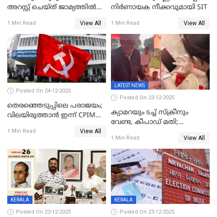
അറസ്റ്റ് ചെയ്ത് ജാമ്യത്തില്‍
നിർണായക നീക്കവുമായി SIT
വിട്ടു
View All
View All
1 Min Read
1 Min Read
LATEST NEWS
Posted On 24-12-2025
Posted On 23-12-2025
തെരഞ്ഞെടുപ്പിലെ പരാജയം;
ക്യാമറയും ടച്ച് സ്ക്രീനും
വിലയിരുത്താന്‍ ഇന്ന് CPIM
വേണ്ട, കീപാഡ് മതി;
യോഗം
View All
സ്ത്രീകൾക്ക് സ്മാർട്ട് ഫോൺ
1 Min Read
View All
1 Min Read
വിലക്കി രാജ്യത്തെ ഒരു
പഞ്ചായത്ത്
KERALA
KERALA
Posted On 23-12-2025
Posted On 23-12-2025