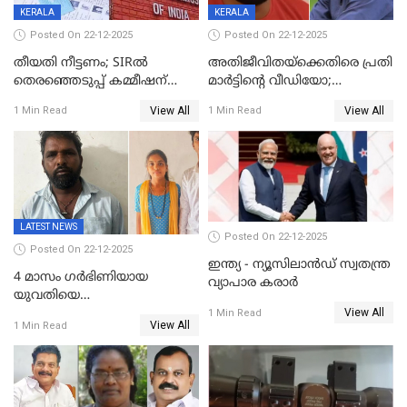
KERALA
KERALA
Posted On 22-12-2025
Posted On 22-12-2025
തീയതി നീട്ടണം; SIRൽ
അതിജീവിതയ്‌ക്കെതിരെ പ്രതി
തെരഞ്ഞെടുപ്പ് കമ്മീഷന്
മാർട്ടിന്റെ വീഡിയോ;
കത്തയച്ച് കേരളം
പ്രചരിപ്പിച്ച മൂന്നുപേർ
View All
View All
1 Min Read
1 Min Read
അറസ്റ്റിൽ; നൂറോളം
സൈറ്റുകളിൽ നിന്നും
വിഡിയോ നീക്കം ചെയ്യാനും
പൊലീസ്
LATEST NEWS
Posted On 22-12-2025
Posted On 22-12-2025
ഇന്ത്യ - ന്യൂസിലാൻഡ് സ്വതന്ത്ര
4 മാസം ഗർഭിണിയായ
വ്യാപാര കരാർ
യുവതിയെ
View All
വെട്ടിക്കൊലപ്പെടുത്തി
1 Min Read
View All
1 Min Read
പിതാവും സഹോദരനും;
ദുരഭിമാനക്കൊലയിൽ
നടുങ്ങി കർണാടക