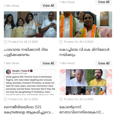
View All
സ്വർണക്കവർച്ചയുമായി ഒരു
1 Min Read
View All
1 Min Read
ബന്ധവും ഇല്ലെന്ന് എസ്ഐടി
ചോദ്യം ചെയ്ത ദിണ്ടിഗലിലെ
വ്യവസായി
Posted On 26-12-2025
Posted On 26-12-2025
പാലായെ നയിക്കാന്‍ ദിയ
കൊച്ചിയെ വി.കെ മിനിമോള്‍
പുളിക്കക്കണ്ടം
നയിക്കും
View All
View All
1 Min Read
1 Min Read
Posted On 26-12-2025
Posted On 26-12-2025
നൈജീരിയയിലെ ISIS
കോണ്‍ഗ്രസ്
കേന്ദ്രങ്ങളെ ആക്രമിച്ചുവെന്ന്
നേതാവിനെതിരെകേസ്;