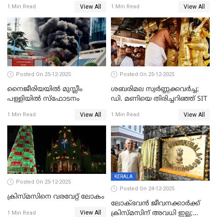
സിദ്ധാർത്ഥ് പ്രഭുവിനെതിരെ
View All
View All
1 Min Read
1 Min Read
കേസെടുത്തു
Posted On 25-12-2025
Posted On 25-12-2025
നൈജീരിയയിൽ മുസ്ലീം
ശബരിമല സ്വര്‍ണ്ണക്കവര്‍ച്ച;
പള്ളിയില്‍ സ്‌ഫോടനം
ഡി. മണിയെ തിരിച്ചറിഞ്ഞ് SIT
View All
View All
1 Min Read
1 Min Read
KERALA
Posted On 25-12-2025
Posted On 24-12-2025
ക്രിസ്മസിനെ വരവേറ്റ് ലോകം
ലോക്ഭവൻ ജീവനക്കാർക്ക്
View All
ക്രിസ്മസിന് അവധി ഇല്ല;
1 Min Read