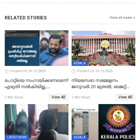
RELATED STORIES
View all news
KERALA
Posted On 31-12-2025
Posted On 31-12-2025
പോറ്റിയെ സഹായിക്കണമെന്ന്
നിയമസഭാ സമ്മേളനം
എഴുതി നൽകിയില്ല,
ജനുവരി 20 മുതല്‍; ബജറ്റ്
ജനങ്ങളെ
അവതരണം അവസാനവാരം;
View All
View All
1 Min Read
1 Min Read
തെറ്റിദ്ധരിപ്പിക്കരുത്,
മന്ത്രിസഭാ
സാങ്കൽപ്പിക കഥകൾ
യോഗതീരുമാനങ്ങൾ
പ്രചരിപ്പിക്കുന്നുവെന്നും
കടകംപള്ളി സുരേന്ദ്രൻ
LATEST NEWS
KERALA