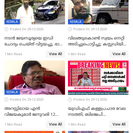
CPIഎക്സിക്യൂട്ടീവിൽ
വിമർശനം
KERALA
KERALA
Posted On 29-12-2025
Posted On 29-12-2025
നടൻ ജയസൂര്യയെ ഇഡി
വിലങ്ങുകൊണ്ട് സ്വയം നെറ്റി
ചോദ്യം ചെയ്ത് വിട്ടയച്ചു, ഭാര്യ
അടിച്ചുപൊട്ടിച്ചു; കസ്റ്റഡിയിൽ
സരിതയുടെയും
എടുക്കുന്നതിനിടെ
View All
View All
1 Min Read
1 Min Read
മൊഴിയെടുത്തു
വധശ്രമക്കേസ് പ്രതി
വിലങ്ങുമായി രക്ഷപ്പെട്ടു;
വ്യാപക തെരച്ചിൽ
KERALA
Posted On 29-12-2025
Posted On 29-12-2025
അറസ്റ്റിലായ എൻ
യുഡിഎഫ് കള്ളപ്രചാര വേല
വിജയകുമാർ ജനുവരി 12
നടത്തി, ബിജെപി
വരെ റിമാൻഡിൽ;
ഹിന്ദുവർഗീയത പ്രചരിപ്പിച്ചു,
View All
View All
1 Min Read
1 Min Read
ജാമ്യാപേക്ഷ ഈ മാസം 31ന്
ശബരിമല അത്ര
പരിഗണിക്കും
തിരിച്ചടിയായില്ല,സർക്കാരിനെക്കുറ