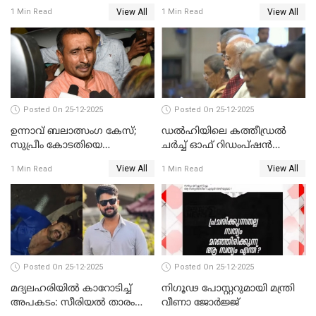
നടൻ വിനായകൻ
വീണ്ടും ചോദ്യം ചെയ്ത് SIT
View All
View All
1 Min Read
1 Min Read
Posted On 25-12-2025
Posted On 25-12-2025
ഉന്നാവ് ബലാത്സംഗ കേസ്;
ഡൽഹിയിലെ കത്തീഡ്രൽ
സുപ്രീം കോടതിയെ
ചർച്ച് ഓഫ് റിഡംപ്ഷൻ
സമീപിക്കാനൊരുങ്ങി
സന്ദർശിച്ച് പ്രധാനമന്ത്രി
View All
View All
1 Min Read
1 Min Read
അതിജീവിത
Posted On 25-12-2025
Posted On 25-12-2025
മദ്യലഹരിയിൽ കാറോടിച്ച്
നിഗൂഢ പോസ്റ്ററുമായി മന്ത്രി
അപകടം: സീരിയൽ താരം
വീണാ ജോർജ്ജ്