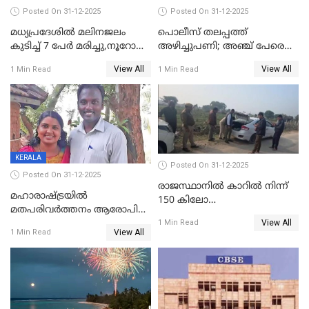
Posted On 31-12-2025
Posted On 31-12-2025
മധ്യപ്രദേശിൽ മലിനജലം
പൊലീസ് തലപ്പത്ത്
കുടിച്ച് 7 പേർ മരിച്ചു,നൂറോളം
അഴിച്ചുപണി; അഞ്ച് പേരെ
പേർ ഗുരുതരാവസ്ഥയിൽ
ഐജി റാങ്കിലേക്ക്
View All
View All
1 Min Read
1 Min Read
ഉയർത്തി,അജിതാ ബീഗം
ക്രൈംബ്രാഞ്ച് ഐജി,
എസ്.ശ്യാംസുന്ദർ
ഇന്റലിജൻസ് ഐജി
KERALA
Posted On 31-12-2025
Posted On 31-12-2025
രാജസ്ഥാനിൽ കാറിൽ നിന്ന്
മഹാരാഷ്ട്രയിൽ
150 കിലോ
മതപരിവർത്തനം ആരോപിച്ചു
സ്ഫോടകവസ്തുക്കൾ
View All
അറസ്റ്റിലായ മലയാളി
1 Min Read
പിടികൂടി
View All
1 Min Read
വൈദികനും ഭാര്യയ്ക്കും
ഉൾപ്പെടെ 11പേർക്കും ജാമ്യം