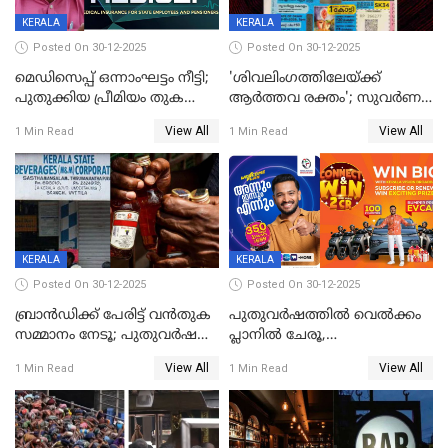
KERALA
KERALA
Posted On 30-12-2025
Posted On 30-12-2025
മെഡിസെപ്പ് ഒന്നാംഘട്ടം നീട്ടി;
'ശിവലിംഗത്തിലേയ്ക്ക്
പുതുക്കിയ പ്രീമിയം തുക
ആര്‍ത്തവ രക്തം'; സുവര്‍ണ
ഈടാക്കുക ജനുവരി 31
കേരളം ലോട്ടറിയിലെ
View All
View All
1 Min Read
1 Min Read
മുതൽ
ചിത്രത്തിനെതിരെ ഹിന്ദു
ഐക്യവേദി പരാതി നൽകി
KERALA
KERALA
Posted On 30-12-2025
Posted On 30-12-2025
ബ്രാൻഡിക്ക് പേരിട്ട് വൻതുക
പുതുവർഷത്തിൽ വെൽക്കം
സമ്മാനം നേടൂ; പുതുവർഷ
പ്ലാനിൽ ചേരൂ,
ഓഫറുമായി ബെവ്‌കോ
350എംപിപിഎസ് വേഗതയിൽ
View All
View All
1 Min Read
1 Min Read
ഇന്റർനെറ്റും ഒപ്പം കീയുടെ
മെഗാ പ്ലാൻ സൗജന്യം; ഒപ്പം
വരിക്കാർക്ക് 200 ടിവി, 100 EV
ബൈക്കുകൾ, ബമ്പർ