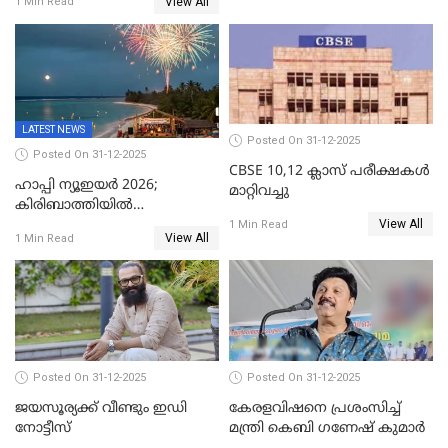
View All
1 Min Read
വൈദികനും ഭാര്യയ്ക്കും
ഉൾപ്പെടെ 11പേർക്കും ജാമ്യം
LATEST NEWS
Posted On 31-12-2025
Posted On 31-12-2025
CBSE 10,12 ക്ലാസ് പരീക്ഷകള്‍
ഹാപ്പി ന്യൂഇയർ 2026;
മാറ്റിവച്ചു
കിരിബാത്തിയിൽ
View All
പുതുവർഷമെത്തി
1 Min Read
View All
1 Min Read
Posted On 31-12-2025
Posted On 31-12-2025
ജയസൂര്യക്ക് വീണ്ടും ഇഡി
കേരളവിഷനെ പ്രശംസിച്ച്
നോട്ടീസ്
മന്ത്രി കെബി ഗണേഷ് കുമാര്‍