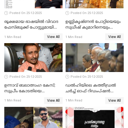
Posted On 25-12-2025
Posted On 25-12-2025
രൂക്ഷമായ ഭാഷയിൽ വിവാദ
ഉണ്ണികൃഷ്ണന്‍ പോറ്റിയെയും
ഫേസ്ബുക്ക് പോസ്റ്റുമായി
സുധീഷ് കുമാറിനെയും
നടൻ വിനായകൻ
വീണ്ടും ചോദ്യം ചെയ്ത് SIT
View All
View All
1 Min Read
1 Min Read
Posted On 25-12-2025
Posted On 25-12-2025
ഉന്നാവ് ബലാത്സംഗ കേസ്;
ഡൽഹിയിലെ കത്തീഡ്രൽ
സുപ്രീം കോടതിയെ
ചർച്ച് ഓഫ് റിഡംപ്ഷൻ
സമീപിക്കാനൊരുങ്ങി
സന്ദർശിച്ച് പ്രധാനമന്ത്രി
View All
View All
1 Min Read
1 Min Read
അതിജീവിത