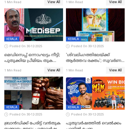
View All
View All
1 Min Read
1 Min Read
നിഷേധിച്ച് ഡി മണി
KERALA
KERALA
Posted On 30-12-2025
Posted On 30-12-2025
മെഡിസെപ്പ് ഒന്നാംഘട്ടം നീട്ടി;
'ശിവലിംഗത്തിലേയ്ക്ക്
പുതുക്കിയ പ്രീമിയം തുക
ആര്‍ത്തവ രക്തം'; സുവര്‍ണ
ഈടാക്കുക ജനുവരി 31
കേരളം ലോട്ടറിയിലെ
View All
View All
1 Min Read
1 Min Read
മുതൽ
ചിത്രത്തിനെതിരെ ഹിന്ദു
ഐക്യവേദി പരാതി നൽകി
KERALA
KERALA
Posted On 30-12-2025
Posted On 30-12-2025
ബ്രാൻഡിക്ക് പേരിട്ട് വൻതുക
പുതുവർഷത്തിൽ വെൽക്കം