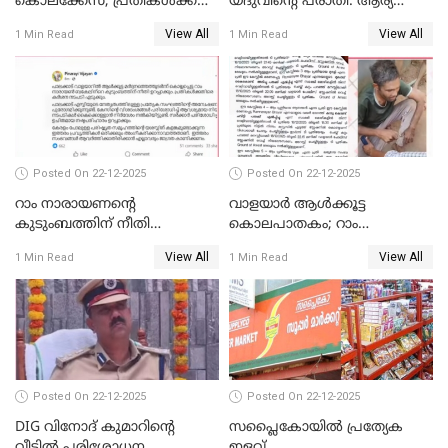
കൊലക്കേസ്; പ്രതികള്‍ക്ക്
യദുവിന്റെ പരാതി: ആര്യ
വീണ്ടും പരോള്‍
രാജേന്ദ്രനും സച്ചിൻ ദേവിനും
View All
View All
1 Min Read
1 Min Read
കോടതി നോട്ടീസ്
Posted On 22-12-2025
Posted On 22-12-2025
റാം നാരായണന്റെ
വാളയാർ ആൾക്കൂട്ട
കുടുംബത്തിന് നീതി
കൊലപാതകം; റാം
ഉറപ്പാക്കും; പിണറായി
നാരായണൻ നേരിട്ടത് ക്രൂര
View All
View All
1 Min Read
1 Min Read
വിജയന്‍
പീഡനം
Posted On 22-12-2025
Posted On 22-12-2025
DIG വിനോദ് കുമാറിന്റെ
സപ്ലൈകോയിൽ പ്രത്യേക
വീട്ടില്‍ പരിശോധന
ഇളവ്