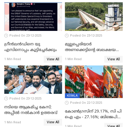
Posted On 23-12-2025
Posted On 23-12-2025
ഗ്രീന്‍ലന്‍ഡിനെ യു
മുല്ലപ്പെരിയാര്‍
എസിനൊപ്പം കൂട്ടിച്ചേര്‍ക്കും
അണക്കെട്ടിന്റെ ബലക്ഷയ
നിര്‍ണയം; പരിശോധന ഇന്ന്
View All
View All
1 Min Read
1 Min Read
തുടങ്ങും
KERALA
Posted On 23-12-2025
Posted On 22-12-2025
നടിയെ ആക്രമിച്ച കേസ്;
കോൺഗ്രസിന് 29.17%, സി പി
അപ്പീൽ നൽകാൻ ഉത്തരവ്
ഐ എം - 27.16%; ബിജെപി
View All
20% കടന്നത്
1 Min Read
View All
1 Min Read