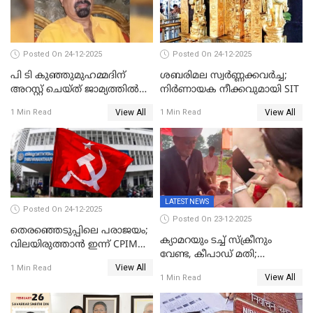
Posted On 24-12-2025
Posted On 24-12-2025
പി ടി കുഞ്ഞുമുഹമ്മദിന്
ശബരിമല സ്വര്‍ണ്ണക്കവര്‍ച്ച;
അറസ്റ്റ് ചെയ്ത് ജാമ്യത്തില്‍
നിർണായക നീക്കവുമായി SIT
വിട്ടു
View All
View All
1 Min Read
1 Min Read
LATEST NEWS
Posted On 24-12-2025
Posted On 23-12-2025
തെരഞ്ഞെടുപ്പിലെ പരാജയം;
ക്യാമറയും ടച്ച് സ്ക്രീനും
വിലയിരുത്താന്‍ ഇന്ന് CPIM
വേണ്ട, കീപാഡ് മതി;
യോഗം
View All
സ്ത്രീകൾക്ക് സ്മാർട്ട് ഫോൺ
1 Min Read
View All
1 Min Read
വിലക്കി രാജ്യത്തെ ഒരു
പഞ്ചായത്ത്