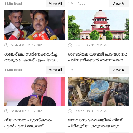
View All
View All
1 Min Read
1 Min Read
Posted On 31-12-2025
Posted On 31-12-2025
ശബരിമല സ്വര്‍ണക്കവര്‍ച്ച;
ശബരിമല യുവതി പ്രവേശനം;
അടൂര്‍ പ്രകാശ് എംപിയെ
പരിഗണിക്കാന്‍ ഭരണഘടന
ചോദ്യം ചെയ്യാൻ SIT
ബെഞ്ച്
View All
View All
1 Min Read
1 Min Read
Posted On 31-12-2025
Posted On 31-12-2025
നിയമസഭാ പുരസ്‌കാരം
ജനവാസ മേഖലയിൽ നിന്ന്
എൻ.എസ്.മാധവന്
പിടികൂടിയ കടുവയെ തുറന്നു
വിട്ടു