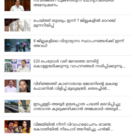
സവര്‍ക്കറെ പുകഴ്ത്തുന്ന ചോദ്യാവലിയില്‍
അന്വേഷണം
പെയ്ത്ത് തുടരും; ഇന്ന് 7 ജില്ലകളില്‍ ഓറഞ്ച്
മുന്നറിയിപ്പ്
8 ജില്ലകളിലെ വിദ്യാഭ്യാസ സ്ഥാപനങ്ങള്‍ക്ക് ഇന്ന്
അവധി
E20 പെട്രോൾ വഴി ജനത്തെ നേരിട്ട്
കൊള്ളയടിക്കുന്നു; വാഹനങ്ങൾ നശിപ്പിക്കുന്നു,
ജീവിതങ്ങൾ നശിപ്പിക്കുന്നുവെന്നും രാഹുൽ ഗാന്ധി
KERALA
വിഴിഞ്ഞത്ത് കാണാതായ ജോണിന്റെ മകളെ
ഫോണിൽ വിളിച്ച് മുഖ്യമന്ത്രി, തെരച്ചിൽ
ഊർജിതമാക്കുമെന്ന് ഉറപ്പ് നൽകി; മന്ത്രി സിപി
KERALA
ജോൺ അഞ്ചുതെങ്ങിൽ; കടലിൽ
പോകുന്നവരെയും ഉൾപ്പെടുത്തി നാളെ ഊർജിത
ഇടപ്പള്ളി–അരൂർ ഉയരപ്പാത പദ്ധതി മരവിപ്പിച്ചു;
തെരച്ചിൽ
ഗതാഗത കുരുക്കഴിക്കാൻ അങ്കമാലി–അരൂർ
ബൈപാസ് പദ്ധതി വേഗത്തിലാക്കുമെന്ന് ഗഡ്കരി
LATEST NEWS
വിജയ്‌യിൽ നിന്ന് വിവാഹമോചനം വേണ്ട;
കോടതിയിൽ നിലപാട് അറിയിച്ചു, ഹർജി