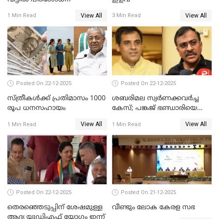
View All
View All
1 Min Read
3 Min Read
Posted On 22-12-2025
Posted On 22-12-2025
സ്ത്രീകള്‍ക്ക് പ്രതിമാസം 1000
ശബരിമല സ്വര്‍ണക്കവര്‍ച്ച
രൂപ ധനസഹായം
കേസ്; പങ്കജ് ഭണ്ഡാരിയെയും
ഗോവര്‍ധനെയും കസ്റ്റഡിയില്‍
View All
View All
1 Min Read
1 Min Read
വാങ്ങാന്‍ SIT
Posted On 22-12-2025
Posted On 21-12-2025
തെരഞ്ഞെടുപ്പിന് ശേഷമുള്ള
വീണ്ടും ലോക കേരള സഭ
ആദ്യ യുഡിഎഫ് യോഗം ഇന്ന്