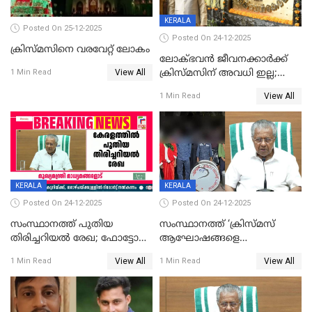
KERALA
Posted On 25-12-2025
Posted On 24-12-2025
ക്രിസ്മസിനെ വരവേറ്റ് ലോകം
ലോക്ഭവൻ ജീവനക്കാർക്ക്
View All
ക്രിസ്മസിന് അവധി ഇല്ല;
1 Min Read
ഹാജരാവാൻ ഉത്തരവ്
View All
1 Min Read
KERALA
KERALA
Posted On 24-12-2025
Posted On 24-12-2025
സംസ്ഥാനത്ത് പുതിയ
സംസ്ഥാനത്ത് ‘ക്രിസ്മസ്
തിരിച്ചറിയല്‍ രേഖ; ഫോട്ടോ
ആഘോഷങ്ങളെ
പതിപ്പിച്ച നേറ്റിവിറ്റി കാര്‍ഡ്
കടന്നാക്രമിയ്ക്കുന്നു; എല്ലാ
View All
View All
1 Min Read
1 Min Read
നല്‍കുമെന്ന് മുഖ്യമന്ത്രി; SIR
ആക്രമണങ്ങൾക്കും പിന്നിലും
ഹെല്‍പ് ഡസ്‌കുകള്‍
സംഘപരിവാർ’; മുഖ്യമന്ത്രി
ആരംഭിക്കാന്‍ മന്ത്രിസഭാ
യോഗ തീരുമാനം