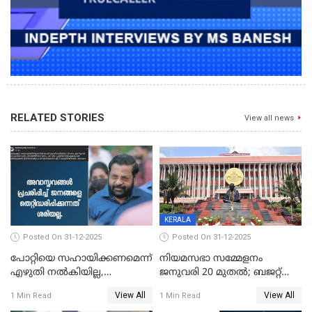
RELATED STORIES
View all news
KERALA
Posted On 31-12-2025
Posted On 31-12-2025
പോറ്റിയെ സഹായിക്കണമെന്ന്
നിയമസഭാ സമ്മേളനം
എഴുതി നൽകിയില്ല,
ജനുവരി 20 മുതല്‍; ബജറ്റ്
ജനങ്ങളെ
അവതരണം അവസാനവാരം;
View All
View All
1 Min Read
1 Min Read
തെറ്റിദ്ധരിപ്പിക്കരുത്,
മന്ത്രിസഭാ