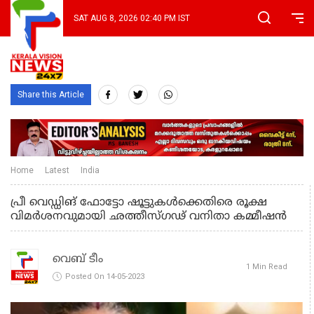
SAT AUG 8, 2026 02:40 PM IST
Share this Article
Home
Latest
India
പ്രീ വെഡ്ഡിങ് ഫോട്ടോ ഷൂട്ടുകള്‍ക്കെതിരെ രൂക്ഷ
വിമര്‍ശനവുമായി ഛത്തീസ്ഗഢ് വനിതാ കമ്മീഷന്‍
വെബ് ടീം
1 Min Read
Posted On 14-05-2023