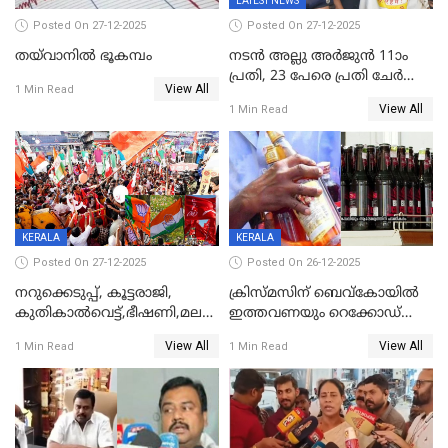
LATEST NEWS
Posted On 27-12-2025
Posted On 27-12-2025
തയ്‌വാനിൽ ഭൂകമ്പം
നടൻ അല്ലു അർജുൻ 11ാം
പ്രതി, 23 പേരെ പ്രതി ചേർത്ത്
View All
1 Min Read
കുറ്റപത്രം സമർപ്പിച്ചു
View All
1 Min Read
KERALA
KERALA
Posted On 27-12-2025
Posted On 26-12-2025
നറുക്കെടുപ്പ്, കൂട്ടരാജി,
ക്രിസ്മസിന് ബെവ്‌കോയിൽ
കുതികാൽവെട്ട്,ഭീഷണി,മലബാറിലാകട്ടെ
ഇത്തവണയും റെക്കോഡ്
ട്വിസ്റ്റോട് ട്വിസ്റ്റും; അടിമുടി
വിൽപ്പന;കഴിഞ്ഞവർഷത്തേക്ക
View All
View All
1 Min Read
1 Min Read
നാടകീയമായി പഞ്ചായത്ത്
53 കോടി രൂപയുടെ അധിക
പ്രസിഡന്‍റ് തെരഞ്ഞെടുപ്പ്
വിൽപ്പന; മലയാളി കുടിച്ചു
തീർത്തത് 333 കോടിയുടെ
മദ്യം