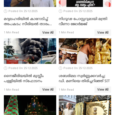
Posted On 25-12-2025
Posted On 25-12-2025
മദ്യലഹരിയിൽ കാറോടിച്ച്
നിഗൂഢ പോസ്റ്ററുമായി മന്ത്രി
അപകടം: സീരിയൽ താരം
വീണാ ജോർജ്ജ്
സിദ്ധാർത്ഥ് പ്രഭുവിനെതിരെ
View All
View All
1 Min Read
1 Min Read
കേസെടുത്തു
Posted On 25-12-2025
Posted On 25-12-2025
നൈജീരിയയിൽ മുസ്ലീം
ശബരിമല സ്വര്‍ണ്ണക്കവര്‍ച്ച;
പള്ളിയില്‍ സ്‌ഫോടനം
ഡി. മണിയെ തിരിച്ചറിഞ്ഞ് SIT
View All
View All
1 Min Read
1 Min Read