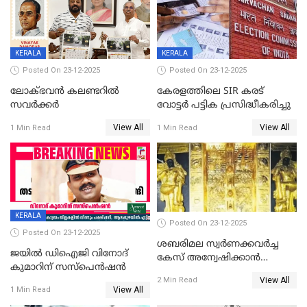
KERALA
KERALA
Posted On 23-12-2025
Posted On 23-12-2025
ലോക്ഭവൻ കലണ്ടറിൽ
കേരളത്തിലെ SIR കരട്
സവർക്കർ
വോട്ടര്‍ പട്ടിക പ്രസിദ്ധീകരിച്ചു
View All
View All
1 Min Read
1 Min Read
KERALA
Posted On 23-12-2025
Posted On 23-12-2025
ശബരിമല സ്വര്‍ണക്കവര്‍ച്ച
ജയിൽ ഡിഐജി വിനോദ്
കേസ് അന്വേഷിക്കാന്‍
കുമാറിന് സസ്പെൻഷൻ
തയ്യാറെന്ന് CBI
View All
2 Min Read
View All
1 Min Read