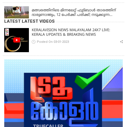
പിൻവലിക്കുന്നെന്ന് സംഗീത
LATEST NEWS
മത്സരത്തിനിടെ മിന്നലേറ്റ് ഫുട്‌ബാൾ താരത്തിന്
ദാരുണാന്ത്യം, 12 പേർക്ക് പരിക്ക്; നടുക്കുന്ന
വീഡിയോ
LATEST LATEST VIDEOS
KERALAVISION NEWS MALAYALAM 24X7 LIVE:
KERALA UPDATES & BREAKING NEWS
Posted On 03-01-2023