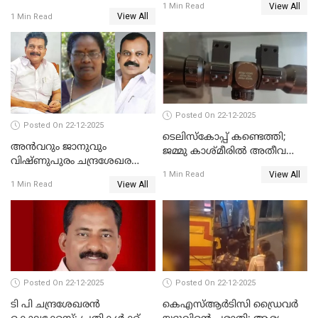
View All
വെട്ടിക്കൊലപ്പെടുത്തി
1 Min Read
View All
1 Min Read
പിതാവും സഹോദരനും;
ദുരഭിമാനക്കൊലയിൽ
നടുങ്ങി കർണാടക
Posted On 22-12-2025
Posted On 22-12-2025
ടെലിസ്‌കോപ്പ് കണ്ടെത്തി;
അൻവറും ജാനുവും
ജമ്മു കാശ്മീരില്‍ അതീവ
വിഷ്ണുപുരം ചന്ദ്രശേഖരന്റെ
ജാഗ്രത നിര്‍ദ്ദേശം
View All
പാർട്ടിയും UDF
1 Min Read
View All
1 Min Read
അസോസിയേറ്റ് അംഗങ്ങൾ;
അസോസിയേറ്റ്
അംഗമാകാനില്ലെന്നും
UDFലേക്കില്ലെന്നും
വിഷ്ണുപുരം ചന്ദ്രശേഖരൻ
Posted On 22-12-2025
Posted On 22-12-2025
ടി പി ചന്ദ്രശേഖരന്‍
കെഎസ്ആർടിസി ഡ്രൈവർ