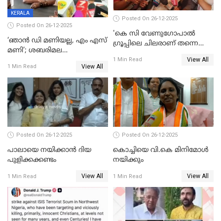
KERALA
Posted On 26-12-2025
Posted On 26-12-2025
'കെ സി വേണുഗോപാല്‍
‘ഞാൻ ഡി മണിയല്ല, എം എസ്
ഗ്രൂപ്പിലെ ചിലരാണ് തന്നെ
മണി’; ശബരിമല
തഴഞ്ഞത്'; ലാലി ജെയിംസ്
View All
സ്വർണക്കവർച്ചയുമായി ഒരു
1 Min Read
View All
1 Min Read
ബന്ധവും ഇല്ലെന്ന് എസ്ഐടി
ചോദ്യം ചെയ്ത ദിണ്ടിഗലിലെ
വ്യവസായി
Posted On 26-12-2025
Posted On 26-12-2025
പാലായെ നയിക്കാന്‍ ദിയ
കൊച്ചിയെ വി.കെ മിനിമോള്‍
പുളിക്കക്കണ്ടം
നയിക്കും
View All
View All
1 Min Read
1 Min Read