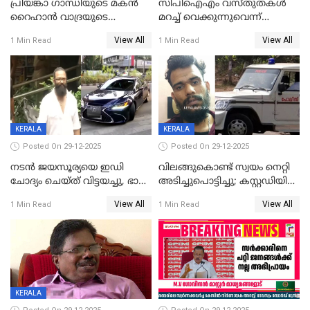
പ്രിയങ്കാ ​ഗാന്ധിയുടെ മകൻ
സിപിഐഎം വസ്തുതകൾ
റൈഹാൻ വാദ്രയുടെ
മറച്ച് വെക്കുന്നുവെന്ന്
വിവാഹനിശ്ചയം
സിപിഐ, 'പത്മകുമാറിനെ
View All
View All
1 Min Read
1 Min Read
കഴിഞ്ഞതായി റിപ്പോർട്ട്
സംരക്ഷിച്ചത്
തിരിച്ചടിച്ചു',വെള്ളാപ്പള്ളിയെ
ന്യായീകരിക്കുന്നതിലും
CPIഎക്സിക്യൂട്ടീവിൽ
വിമർശനം
KERALA
KERALA
Posted On 29-12-2025
Posted On 29-12-2025
നടൻ ജയസൂര്യയെ ഇഡി
വിലങ്ങുകൊണ്ട് സ്വയം നെറ്റി
ചോദ്യം ചെയ്ത് വിട്ടയച്ചു, ഭാര്യ
അടിച്ചുപൊട്ടിച്ചു; കസ്റ്റഡിയിൽ
സരിതയുടെയും
എടുക്കുന്നതിനിടെ
View All
View All
1 Min Read
1 Min Read
മൊഴിയെടുത്തു
വധശ്രമക്കേസ് പ്രതി
വിലങ്ങുമായി രക്ഷപ്പെട്ടു;
വ്യാപക തെരച്ചിൽ
KERALA