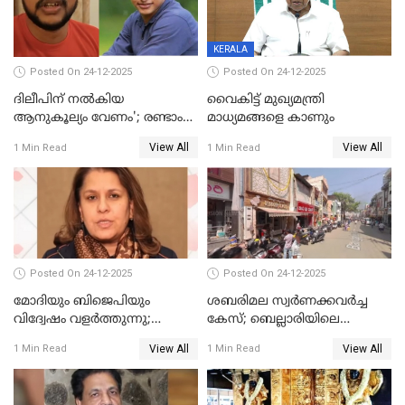
KERALA
Posted On 24-12-2025
Posted On 24-12-2025
ദിലീപിന് നല്‍കിയ
വൈകിട്ട് മുഖ്യമന്ത്രി
ആനുകൂല്യം വേണം'; രണ്ടാം
മാധ്യമങ്ങളെ കാണും
പ്രതി മാര്‍ട്ടിന്‍
View All
View All
1 Min Read
1 Min Read
ഹൈക്കോടതിയില്‍
Posted On 24-12-2025
Posted On 24-12-2025
മോദിയും ബിജെപിയും
ശബരിമല സ്വര്‍ണക്കവര്‍ച്ച
വിദ്വേഷം വളർത്തുന്നു;
കേസ്; ബെല്ലാരിയിലെ
പ്രതിഷേധവിമായി
ജ്വല്ലറിയില്‍ പരിശോധന
View All
View All
1 Min Read
1 Min Read
കോൺഗ്രസ്