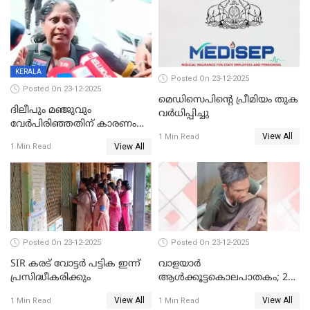
KERALA
Posted On 23-12-2025
Posted On 23-12-2025
മെഡിസെപിന്റെ പ്രീമിയം തുക
ദിലീപും മഞ്ജുവും
വർധിപ്പിച്ചു
വേർപിരിഞ്ഞതിന് കാരണം
View All
ദിലീപ് മഞ്ജുവിന് നൽകിയ ആ
1 Min Read
View All
1 Min Read
പഴയ മൊബൈലിൽ നിന്ന്
കണ്ടെത്തിയ ചാറ്റിൽ
നിന്നാണ്; എട്ടാം പ്രതിക്ക്
മോട്ടീവ് ഉണ്ടായിരുന്നെന്നും
അഡ്വ. ടി.ബി മിനി
Posted On 23-12-2025
Posted On 23-12-2025
SIR കരട് വോട്ടര്‍ പട്ടിക ഇന്ന്
വാളയാർ
പ്രസിദ്ധീകരിക്കും
ആൾക്കൂട്ടകൊലപാതകം; 2
പേർ കൂടി കസ്റ്റഡിയിൽ
View All
View All
1 Min Read
1 Min Read