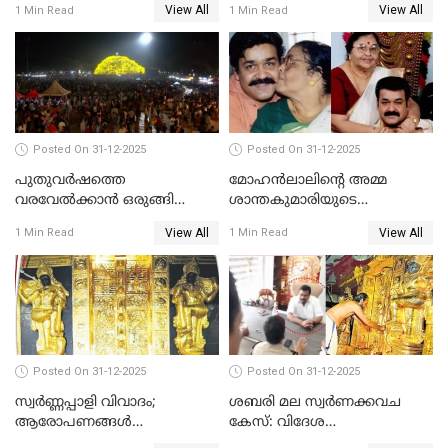
View All
View All
1 Min Read
1 Min Read
Posted On 31-12-2025
Posted On 31-12-2025
പുതുവര്‍ഷത്തെ
മോഹന്‍ലാലിന്റെ അമ്മ
വരവേല്‍ക്കാന്‍ ഒരുങ്ങി
ശാന്തകുമാരിയുടെ
ലോകം
സംസ്‌കാരം ഇന്ന്
View All
View All
1 Min Read
1 Min Read
Posted On 31-12-2025
Posted On 31-12-2025
സ്വർണ്ണപ്പാളി വിവാദം;
ശബരി മല സ്വർണക്കവച
ആരോപണങ്ങൾ
കേസ്: വിദേശ
അവസാനിക്കുന്നില്ല
വ്യവസായിയുടെ ആരോപണം