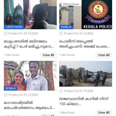
സാങ്കൽപ്പിക കഥകൾ
യോഗതീരുമാനങ്ങൾ
പ്രചരിപ്പിക്കുന്നുവെന്നും
കടകംപള്ളി സുരേന്ദ്രൻ
LATEST NEWS
KERALA
Posted On 31-12-2025
Posted On 31-12-2025
മധ്യപ്രദേശിൽ മലിനജലം
പൊലീസ് തലപ്പത്ത്
കുടിച്ച് 7 പേർ മരിച്ചു,നൂറോളം
അഴിച്ചുപണി; അഞ്ച് പേരെ
പേർ ഗുരുതരാവസ്ഥയിൽ
ഐജി റാങ്കിലേക്ക്
View All
View All
1 Min Read
1 Min Read
ഉയർത്തി,അജിതാ ബീഗം
ക്രൈംബ്രാഞ്ച് ഐജി,
എസ്.ശ്യാംസുന്ദർ
ഇന്റലിജൻസ് ഐജി
KERALA
Posted On 31-12-2025
Posted On 31-12-2025
രാജസ്ഥാനിൽ കാറിൽ നിന്ന്
മഹാരാഷ്ട്രയിൽ
150 കിലോ
മതപരിവർത്തനം ആരോപിച്ചു
സ്ഫോടകവസ്തുക്കൾ
View All
അറസ്റ്റിലായ മലയാളി
1 Min Read
പിടികൂടി