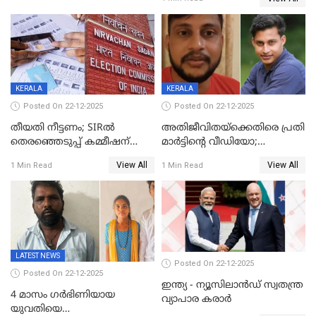
തിരുവനന്തപുരത്ത് മാത്രം,
തദ്ദേശത്തിലെ യഥാർത്ഥ
കണക്ക് പുറത്ത്
KERALA
KERALA
Posted On 22-12-2025
Posted On 22-12-2025
തീയതി നീട്ടണം; SIRൽ
അതിജീവിതയ്‌ക്കെതിരെ പ്രതി
തെരഞ്ഞെടുപ്പ് കമ്മീഷന്
മാർട്ടിന്റെ വീഡിയോ;
കത്തയച്ച് കേരളം
പ്രചരിപ്പിച്ച മൂന്നുപേർ
View All
View All
1 Min Read
1 Min Read
അറസ്റ്റിൽ; നൂറോളം
സൈറ്റുകളിൽ നിന്നും
വിഡിയോ നീക്കം ചെയ്യാനും
പൊലീസ്
LATEST NEWS
Posted On 22-12-2025
Posted On 22-12-2025
ഇന്ത്യ - ന്യൂസിലാൻഡ് സ്വതന്ത്ര
4 മാസം ഗർഭിണിയായ
വ്യാപാര കരാർ
യുവതിയെ