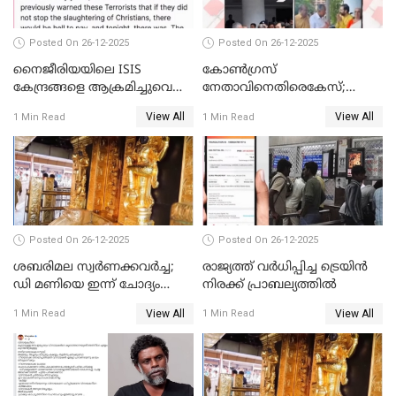
Posted On 26-12-2025
Posted On 26-12-2025
നൈജീരിയയിലെ ISIS
കോണ്‍ഗ്രസ്
കേന്ദ്രങ്ങളെ ആക്രമിച്ചുവെന്ന്
നേതാവിനെതിരെകേസ്;
ട്രംപ്
മുഖ്യമന്ത്രിയും ഉണ്ണികൃഷ്ണന്‍
View All
View All
1 Min Read
1 Min Read
പോറ്റിയും ഒപ്പമുള്ള AI ചിത്രം
പങ്കുവെച്ചു
Posted On 26-12-2025
Posted On 26-12-2025
ശബരിമല സ്വര്‍ണക്കവര്‍ച്ച;
രാജ്യത്ത് വര്‍ധിപ്പിച്ച ട്രെയിന്‍
ഡി മണിയെ ഇന്ന് ചോദ്യം
നിരക്ക് പ്രാബല്യത്തില്‍
ചെയ്യും
View All
View All
1 Min Read
1 Min Read