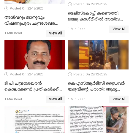
Posted On 22-12-2025
Posted On 22-12-2025
ടെലിസ്‌കോപ്പ് കണ്ടെത്തി;
അൻവറും ജാനുവും
ജമ്മു കാശ്മീരില്‍ അതീവ
വിഷ്ണുപുരം ചന്ദ്രശേഖരന്റെ
ജാഗ്രത നിര്‍ദ്ദേശം
View All
പാർട്ടിയും UDF
1 Min Read
View All
1 Min Read
അസോസിയേറ്റ് അംഗങ്ങൾ;
അസോസിയേറ്റ്
അംഗമാകാനില്ലെന്നും
UDFലേക്കില്ലെന്നും
വിഷ്ണുപുരം ചന്ദ്രശേഖരൻ
Posted On 22-12-2025
Posted On 22-12-2025
ടി പി ചന്ദ്രശേഖരന്‍
കെഎസ്ആർടിസി ഡ്രൈവർ
കൊലക്കേസ്; പ്രതികള്‍ക്ക്
യദുവിന്റെ പരാതി: ആര്യ
വീണ്ടും പരോള്‍
രാജേന്ദ്രനും സച്ചിൻ ദേവിനും
View All
View All
1 Min Read
1 Min Read
കോടതി നോട്ടീസ്