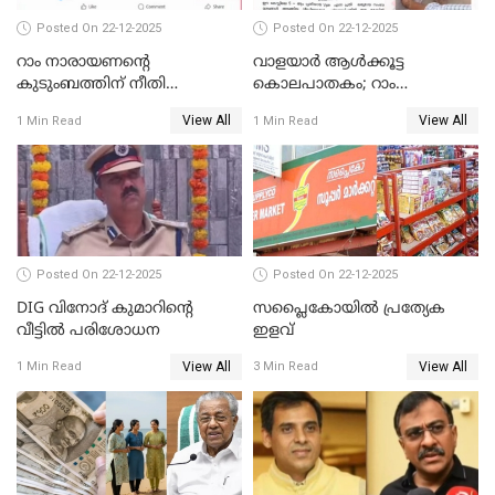
Posted On 22-12-2025
Posted On 22-12-2025
റാം നാരായണന്റെ
വാളയാർ ആൾക്കൂട്ട
കുടുംബത്തിന് നീതി
കൊലപാതകം; റാം
ഉറപ്പാക്കും; പിണറായി
നാരായണൻ നേരിട്ടത് ക്രൂര
View All
View All
1 Min Read
1 Min Read
വിജയന്‍
പീഡനം
Posted On 22-12-2025
Posted On 22-12-2025
DIG വിനോദ് കുമാറിന്റെ
സപ്ലൈകോയിൽ പ്രത്യേക
വീട്ടില്‍ പരിശോധന
ഇളവ്
View All
View All
1 Min Read
3 Min Read