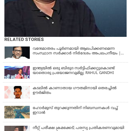
RELATED STORIES
വന്ദേമാതരം പൂര്‍ണമായി ആലപിക്കണമെന്ന
സംസ്ഥാന സര്‍ക്കാര്‍ നിര്‍ദേശം അപലപനീയം |
JAMAAT-E-ISLAMI
ഇന്ത്യയില്‍ ഒരു ബിരുദ സര്‍ട്ടിഫിക്കറ്റുകൊണ്ട്
യാതൊരു പ്രയോജനവുമില്ല; RAHUL GANDHI
കടലിൽ കാണാതായ ഗൗതമിനായി തെരച്ചിൽ
ഊർജിതം
ഹോര്‍മുസ് തുറക്കുന്നതിന് നിബന്ധനകള്‍ വച്ച്
ഇറാന്‍
നീറ്റ് പരീക്ഷ ക്രമക്കേട്; പരസ്യ പ്രതികരണവുമായി