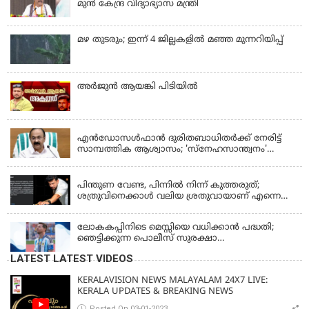
മുൻ കേന്ദ്ര വിദ്യാഭ്യാസ മന്ത്രി
മഴ തുടരും; ഇന്ന് 4 ജില്ലകളില്‍ മഞ്ഞ മുന്നറിയിപ്പ്
അര്‍ജുന്‍ ആയങ്കി പിടിയില്‍
KERALA
എന്‍ഡോസള്‍ഫാന്‍ ദുരിതബാധിതർക്ക് നേരിട്ട്
സാമ്പത്തിക ആശ്വാസം; 'സ്‌നേഹസാന്ത്വനം'
പദ്ധതി പ്രവർത്തനങ്ങൾക്ക് 14.40 കോടിയുടെ
KERALA
ഭരണാനുമതി
പിന്തുണ വേണ്ട, പിന്നില്‍ നിന്ന് കുത്തരുത്;
ശത്രുവിനെക്കാള്‍ വലിയ ശ്രതുവായാണ് എന്നെ
കണ്ടത്; എം വി ജയരാജനെതിരെ അര്‍ജുന്‍
ആയങ്കി
ലോകകപ്പിനിടെ മെസ്സിയെ വധിക്കാൻ പദ്ധതി;
ഞെട്ടിക്കുന്ന പൊലീസ് സുരക്ഷാ
രേഖകള്‍;ആറായിരത്തിലധികം ഭീഷണി
LATEST LATEST VIDEOS
സന്ദേശങ്ങൾ ലഭിച്ചെന്ന് ഫ്രഞ്ച് റഫറി
KERALAVISION NEWS MALAYALAM 24X7 LIVE:
KERALA UPDATES & BREAKING NEWS
Posted On 03-01-2023