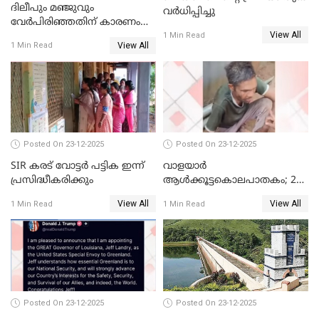
ദിലീപും മഞ്ജുവും
വർധിപ്പിച്ചു
വേർപിരിഞ്ഞതിന് കാരണം
View All
ദിലീപ് മഞ്ജുവിന് നൽകിയ ആ
1 Min Read
View All
1 Min Read
പഴയ മൊബൈലിൽ നിന്ന്
കണ്ടെത്തിയ ചാറ്റിൽ
നിന്നാണ്; എട്ടാം പ്രതിക്ക്
മോട്ടീവ് ഉണ്ടായിരുന്നെന്നും
അഡ്വ. ടി.ബി മിനി
Posted On 23-12-2025
Posted On 23-12-2025
SIR കരട് വോട്ടര്‍ പട്ടിക ഇന്ന്
വാളയാർ
പ്രസിദ്ധീകരിക്കും
ആൾക്കൂട്ടകൊലപാതകം; 2
പേർ കൂടി കസ്റ്റഡിയിൽ
View All
View All
1 Min Read
1 Min Read
Posted On 23-12-2025
Posted On 23-12-2025