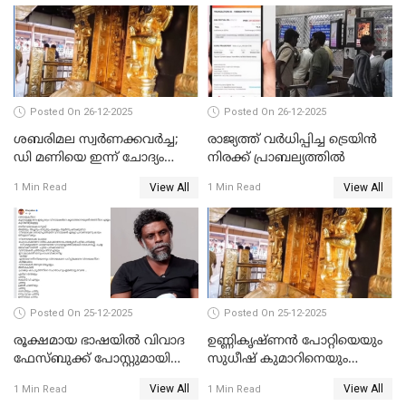
പങ്കുവെച്ചു
Posted On 26-12-2025
Posted On 26-12-2025
ശബരിമല സ്വര്‍ണക്കവര്‍ച്ച;
രാജ്യത്ത് വര്‍ധിപ്പിച്ച ട്രെയിന്‍
ഡി മണിയെ ഇന്ന് ചോദ്യം
നിരക്ക് പ്രാബല്യത്തില്‍
ചെയ്യും
View All
View All
1 Min Read
1 Min Read
Posted On 25-12-2025
Posted On 25-12-2025
രൂക്ഷമായ ഭാഷയിൽ വിവാദ
ഉണ്ണികൃഷ്ണന്‍ പോറ്റിയെയും
ഫേസ്ബുക്ക് പോസ്റ്റുമായി
സുധീഷ് കുമാറിനെയും
നടൻ വിനായകൻ
വീണ്ടും ചോദ്യം ചെയ്ത് SIT
View All
View All
1 Min Read
1 Min Read