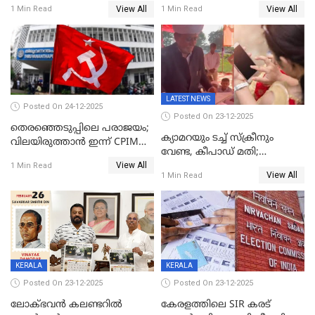
വിട്ടു
View All
View All
1 Min Read
1 Min Read
LATEST NEWS
Posted On 24-12-2025
Posted On 23-12-2025
തെരഞ്ഞെടുപ്പിലെ പരാജയം;
ക്യാമറയും ടച്ച് സ്ക്രീനും
വിലയിരുത്താന്‍ ഇന്ന് CPIM
വേണ്ട, കീപാഡ് മതി;
യോഗം
View All
സ്ത്രീകൾക്ക് സ്മാർട്ട് ഫോൺ
1 Min Read
View All
1 Min Read
വിലക്കി രാജ്യത്തെ ഒരു
പഞ്ചായത്ത്
KERALA
KERALA
Posted On 23-12-2025
Posted On 23-12-2025
ലോക്ഭവൻ കലണ്ടറിൽ
കേരളത്തിലെ SIR കരട്