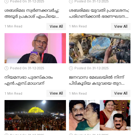
Posted On 31-12-2025
Posted On 31-12-2025
ശബരിമല സ്വര്‍ണക്കവര്‍ച്ച;
ശബരിമല യുവതി പ്രവേശനം;
അടൂര്‍ പ്രകാശ് എംപിയെ
പരിഗണിക്കാന്‍ ഭരണഘടന
ചോദ്യം ചെയ്യാൻ SIT
ബെഞ്ച്
View All
View All
1 Min Read
1 Min Read
Posted On 31-12-2025
Posted On 31-12-2025
നിയമസഭാ പുരസ്‌കാരം
ജനവാസ മേഖലയിൽ നിന്ന്
എൻ.എസ്.മാധവന്
പിടികൂടിയ കടുവയെ തുറന്നു
വിട്ടു
View All
View All
1 Min Read
1 Min Read