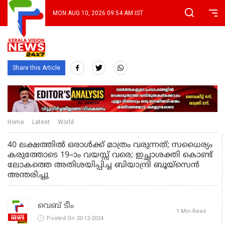
MON AUG 10, 2026 09:54 AM IST
Share this Article
Home
Latest
World
40 ലക്ഷത്തിൽ ഒരാൾക്ക് മാത്രം വരുന്നത്; സധൈര്യം
കരുത്തോടെ 19–ാം വയസ്സ് വരെ; ഇച്ഛാശക്തി കൊണ്ട്
ലോകത്തെ അതിശയിപ്പിച്ച ബിയാന്ദ്രി ബൂയ്‌സെൻ
അന്തരിച്ചു
വെബ് ടീം
1 Min Read
Posted On 20-12-2024