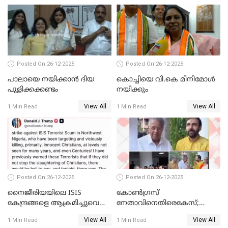
ചോദ്യം ചെയ്ത ദിണ്ടിഗലിലെ
വ്യവസായി
Posted On 26-12-2025
Posted On 26-12-2025
പാലായെ നയിക്കാന്‍ ദിയ
കൊച്ചിയെ വി.കെ മിനിമോള്‍
പുളിക്കക്കണ്ടം
നയിക്കും
View All
View All
1 Min Read
1 Min Read
Posted On 26-12-2025
Posted On 26-12-2025
നൈജീരിയയിലെ ISIS
കോണ്‍ഗ്രസ്
കേന്ദ്രങ്ങളെ ആക്രമിച്ചുവെന്ന്
നേതാവിനെതിരെകേസ്;
ട്രംപ്
മുഖ്യമന്ത്രിയും ഉണ്ണികൃഷ്ണന്‍
View All
View All
1 Min Read
1 Min Read
പോറ്റിയും ഒപ്പമുള്ള AI ചിത്രം