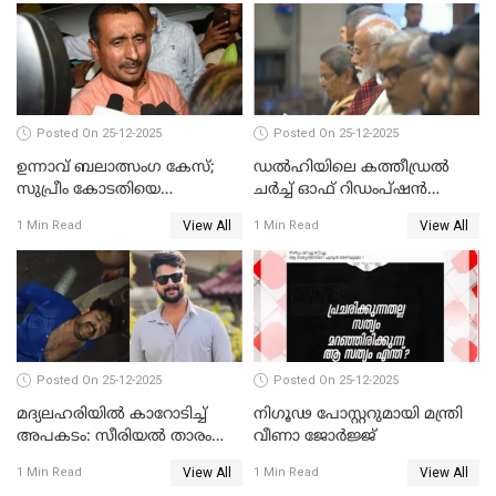
Posted On 25-12-2025
Posted On 25-12-2025
ഉന്നാവ് ബലാത്സംഗ കേസ്;
ഡൽഹിയിലെ കത്തീഡ്രൽ
സുപ്രീം കോടതിയെ
ചർച്ച് ഓഫ് റിഡംപ്ഷൻ
സമീപിക്കാനൊരുങ്ങി
സന്ദർശിച്ച് പ്രധാനമന്ത്രി
View All
View All
1 Min Read
1 Min Read
അതിജീവിത
Posted On 25-12-2025
Posted On 25-12-2025
മദ്യലഹരിയിൽ കാറോടിച്ച്
നിഗൂഢ പോസ്റ്ററുമായി മന്ത്രി
അപകടം: സീരിയൽ താരം
വീണാ ജോർജ്ജ്
സിദ്ധാർത്ഥ് പ്രഭുവിനെതിരെ
View All
View All
1 Min Read
1 Min Read
കേസെടുത്തു