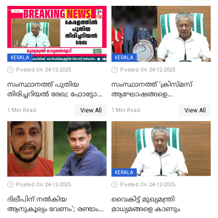
KERALA
KERALA
Posted On 24-12-2025
Posted On 24-12-2025
സംസ്ഥാനത്ത് പുതിയ
സംസ്ഥാനത്ത് ‘ക്രിസ്മസ്
തിരിച്ചറിയല്‍ രേഖ; ഫോട്ടോ
ആഘോഷങ്ങളെ
പതിപ്പിച്ച നേറ്റിവിറ്റി കാര്‍ഡ്
കടന്നാക്രമിയ്ക്കുന്നു; എല്ലാ
View All
View All
1 Min Read
1 Min Read
നല്‍കുമെന്ന് മുഖ്യമന്ത്രി; SIR
ആക്രമണങ്ങൾക്കും പിന്നിലും
ഹെല്‍പ് ഡസ്‌കുകള്‍
സംഘപരിവാർ’; മുഖ്യമന്ത്രി
ആരംഭിക്കാന്‍ മന്ത്രിസഭാ
യോഗ തീരുമാനം
KERALA
Posted On 24-12-2025
Posted On 24-12-2025
ദിലീപിന് നല്‍കിയ
വൈകിട്ട് മുഖ്യമന്ത്രി
ആനുകൂല്യം വേണം'; രണ്ടാം
മാധ്യമങ്ങളെ കാണും