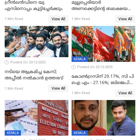
ഗ്രീന്‍ലന്‍ഡിനെ യു
മുല്ലപ്പെരിയാര്‍
എസിനൊപ്പം കൂട്ടിച്ചേര്‍ക്കും
അണക്കെട്ടിന്റെ ബലക്ഷയ
നിര്‍ണയം; പരിശോധന ഇന്ന്
View All
View All
1 Min Read
1 Min Read
തുടങ്ങും
KERALA
Posted On 23-12-2025
Posted On 22-12-2025
നടിയെ ആക്രമിച്ച കേസ്;
കോൺഗ്രസിന് 29.17%, സി പി
അപ്പീൽ നൽകാൻ ഉത്തരവ്
ഐ എം - 27.16%; ബിജെപി
View All
20% കടന്നത്
1 Min Read
View All
1 Min Read
തിരുവനന്തപുരത്ത് മാത്രം,
തദ്ദേശത്തിലെ യഥാർത്ഥ
കണക്ക് പുറത്ത്
KERALA
KERALA