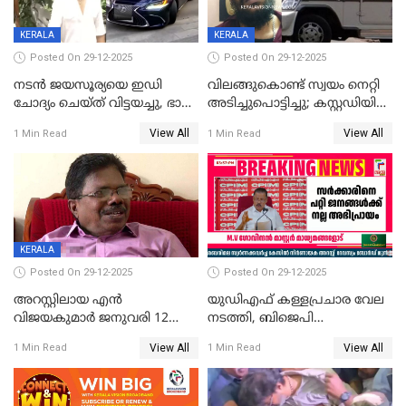
KERALA
KERALA
Posted On 29-12-2025
Posted On 29-12-2025
നടൻ ജയസൂര്യയെ ഇഡി
വിലങ്ങുകൊണ്ട് സ്വയം നെറ്റി
ചോദ്യം ചെയ്ത് വിട്ടയച്ചു, ഭാര്യ
അടിച്ചുപൊട്ടിച്ചു; കസ്റ്റഡിയിൽ
സരിതയുടെയും
എടുക്കുന്നതിനിടെ
View All
View All
1 Min Read
1 Min Read
മൊഴിയെടുത്തു
വധശ്രമക്കേസ് പ്രതി
വിലങ്ങുമായി രക്ഷപ്പെട്ടു;
വ്യാപക തെരച്ചിൽ
KERALA
Posted On 29-12-2025
Posted On 29-12-2025
അറസ്റ്റിലായ എൻ
യുഡിഎഫ് കള്ളപ്രചാര വേല
വിജയകുമാർ ജനുവരി 12
നടത്തി, ബിജെപി
വരെ റിമാൻഡിൽ;
ഹിന്ദുവർഗീയത പ്രചരിപ്പിച്ചു,
View All
View All
1 Min Read
1 Min Read
ജാമ്യാപേക്ഷ ഈ മാസം 31ന്
ശബരിമല അത്ര
പരിഗണിക്കും
തിരിച്ചടിയായില്ല,സർക്കാരിനെക്കുറ
ജനങ്ങൾക്ക് മികച്ച