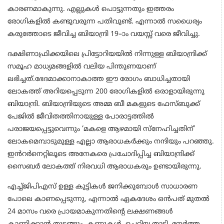
കാരണമാകുന്നു. എല്ലുകൾ പൊട്ടുന്നതും ഇത്തരം
രോഗികളിൽ കണ്ടുവരുന്ന പതിവുണ്ട്. എന്നാൽ സധൈര്യം
കരുത്തോടെ ജീവിച്ച ബിയാന്ദ്രി 19–ാം വയസ്സ് വരെ ജീവിച്ചു.
ദക്ഷിണാഫ്രിക്കയിലെ പ്രിട്ടോറിയയിൽ നിന്നുള്ള ബിയാന്ദ്രിക്ക്
സമൂഹ മാധ്യമങ്ങളിൽ വലിയ പിന്തുണയാണ്
ലഭിച്ചത്.ഭേദമാക്കാനാകാത്ത ഈ രോഗം ബാധിച്ചതായി
ലോകത്ത് അറിയപ്പെടുന്ന 200 രോഗികളിൽ ഒരാളായിരുന്നു
ബിയാന്ദ്രി. ബിയാന്ദ്രിയുടെ അമ്മ ബീ മകളുടെ ഫേസ്ബുക്ക്
പേജിൽ ജീവിതത്തിനായുള്ള പോരാട്ടത്തിൽ
പരാജയപ്പെട്ടുവെന്നും ‘മകളെ ആഴമായി സ്നേഹിച്ചതിന്’
ലോകമെമ്പാടുമുള്ള എല്ലാ ആരാധകർക്കും നന്ദിയും പറഞ്ഞു.
ഇൻറർനെറ്റിലൂടെ അനേകരെ പ്രചോദിപ്പിച്ച ബിയാന്ദ്രിക്ക്
സൈബർ ലോകത്ത് നിരവധി ആരാധകരും ഉണ്ടായിരുന്നു.
എച്ച്‌ജിപിഎസ് ഉള്ള കുട്ടികൾ ജനിക്കുമ്പോൾ സാധാരണ
പോലെ കാണപ്പെടുന്നു, എന്നാൽ ഏകദേശം ഒൻപത് മുതൽ
24 മാസം വരെ പ്രായമാകുന്നതിന്റെ ലക്ഷണങ്ങൾ