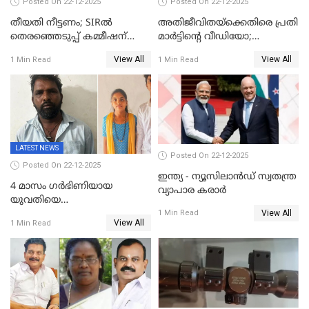
Posted On 22-12-2025
Posted On 22-12-2025
തീയതി നീട്ടണം; SIRൽ
അതിജീവിതയ്‌ക്കെതിരെ പ്രതി
തെരഞ്ഞെടുപ്പ് കമ്മീഷന്
മാർട്ടിന്റെ വീഡിയോ;
കത്തയച്ച് കേരളം
പ്രചരിപ്പിച്ച മൂന്നുപേർ
View All
View All
1 Min Read
1 Min Read
അറസ്റ്റിൽ; നൂറോളം
സൈറ്റുകളിൽ നിന്നും
വിഡിയോ നീക്കം ചെയ്യാനും
പൊലീസ്
LATEST NEWS
Posted On 22-12-2025
Posted On 22-12-2025
ഇന്ത്യ - ന്യൂസിലാൻഡ് സ്വതന്ത്ര
4 മാസം ഗർഭിണിയായ
വ്യാപാര കരാർ
യുവതിയെ
View All
വെട്ടിക്കൊലപ്പെടുത്തി
1 Min Read
View All
1 Min Read
പിതാവും സഹോദരനും;
ദുരഭിമാനക്കൊലയിൽ
നടുങ്ങി കർണാടക