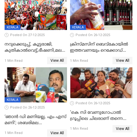
KERALA
KERALA
Posted On 27-12-2025
Posted On 26-12-2025
നറുക്കെടുപ്പ്, കൂട്ടരാജി,
ക്രിസ്മസിന് ബെവ്‌കോയിൽ
കുതികാൽവെട്ട്,ഭീഷണി,മലബാറിലാകട്ടെ
ഇത്തവണയും റെക്കോഡ്
ട്വിസ്റ്റോട് ട്വിസ്റ്റും; അടിമുടി
വിൽപ്പന;കഴിഞ്ഞവർഷത്തേക്ക
View All
View All
1 Min Read
1 Min Read
നാടകീയമായി പഞ്ചായത്ത്
53 കോടി രൂപയുടെ അധിക
പ്രസിഡന്‍റ് തെരഞ്ഞെടുപ്പ്
വിൽപ്പന; മലയാളി കുടിച്ചു
തീർത്തത് 333 കോടിയുടെ
മദ്യം
KERALA
Posted On 26-12-2025
Posted On 26-12-2025
'കെ സി വേണുഗോപാല്‍
‘ഞാൻ ഡി മണിയല്ല, എം എസ്
ഗ്രൂപ്പിലെ ചിലരാണ് തന്നെ
മണി’; ശബരിമല
തഴഞ്ഞത്'; ലാലി ജെയിംസ്
View All
സ്വർണക്കവർച്ചയുമായി ഒരു
1 Min Read
View All
1 Min Read
ബന്ധവും ഇല്ലെന്ന് എസ്ഐടി