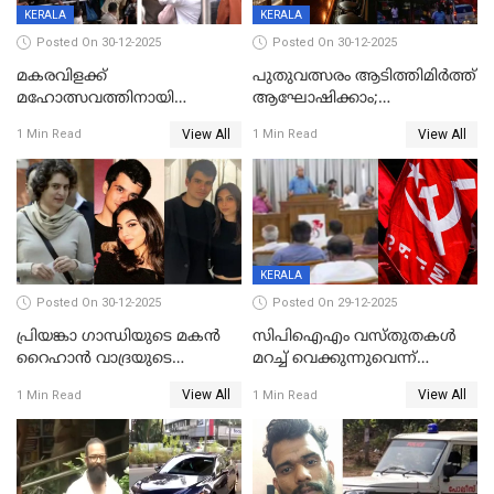
സമ്മാനപദ്ധതിയും
KERALA
KERALA
Posted On 30-12-2025
Posted On 30-12-2025
മകരവിളക്ക്
പുതുവത്സരം ആടിത്തിമിർത്ത്
മഹോത്സവത്തിനായി
ആഘോഷിക്കാം;
ശബരിമല നട തുറന്നു;
ബാറുകള്‍ക്ക് 12 മണി വരെ
View All
View All
1 Min Read
1 Min Read
സന്നിധാനത്ത് വൻ
പ്രവര്‍ത്തനാനുമതി
ഭക്തജനത്തിരക്ക്
KERALA
Posted On 30-12-2025
Posted On 29-12-2025
പ്രിയങ്കാ ​ഗാന്ധിയുടെ മകൻ
സിപിഐഎം വസ്തുതകൾ
റൈഹാൻ വാദ്രയുടെ
മറച്ച് വെക്കുന്നുവെന്ന്
വിവാഹനിശ്ചയം
സിപിഐ, 'പത്മകുമാറിനെ
View All
View All
1 Min Read
1 Min Read
കഴിഞ്ഞതായി റിപ്പോർട്ട്
സംരക്ഷിച്ചത്
തിരിച്ചടിച്ചു',വെള്ളാപ്പള്ളിയെ
ന്യായീകരിക്കുന്നതിലും
CPIഎക്സിക്യൂട്ടീവിൽ
വിമർശനം