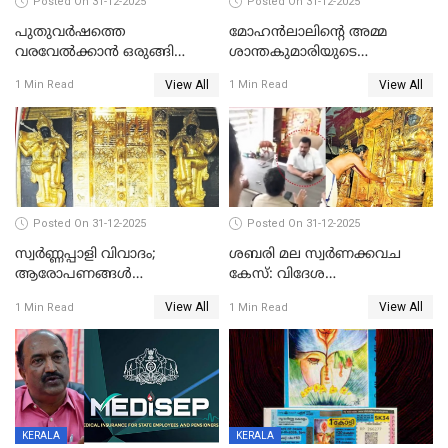
Posted On 31-12-2025
Posted On 31-12-2025
പുതുവര്‍ഷത്തെ
മോഹന്‍ലാലിന്റെ അമ്മ
വരവേല്‍ക്കാന്‍ ഒരുങ്ങി
ശാന്തകുമാരിയുടെ
ലോകം
സംസ്‌കാരം ഇന്ന്
View All
View All
1 Min Read
1 Min Read
Posted On 31-12-2025
Posted On 31-12-2025
സ്വർണ്ണപ്പാളി വിവാദം;
ശബരി മല സ്വർണക്കവച
ആരോപണങ്ങൾ
കേസ്: വിദേശ
അവസാനിക്കുന്നില്ല
വ്യവസായിയുടെ ആരോപണം
View All
View All
1 Min Read
1 Min Read
നിഷേധിച്ച് ഡി മണി
KERALA
KERALA