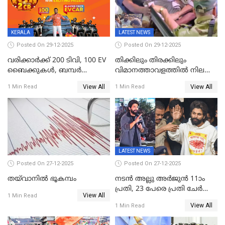
അഭിപ്രായം, എല്‍ഡിഎഫ്
അധികാരം നിലനിര്‍ത്തും,
ലോക്സഭ
തെരഞ്ഞെടുപ്പിനേക്കാൾ 17
KERALA
LATEST NEWS
ലക്ഷം വോട്ട് ലഭിച്ചു
Posted On 29-12-2025
Posted On 29-12-2025
വരിക്കാർക്ക് 200 ടിവി, 100 EV
തിക്കിലും തിരക്കിലും
ബൈക്കുകൾ, ബമ്പർ
വിമാനത്താവളത്തില്‍ നിലത്ത്
സമ്മാനമായി EV കാർ
വീണ് വിജയ്
View All
View All
1 Min Read
1 Min Read
ഉൾപ്പെടെ 2 കോടി രൂപയുടെ
സമ്മാനങ്ങളുമായി
കേരളവിഷൻ ബ്രോഡ്ബാൻഡ്
കണക്ട്&വിൻ
LATEST NEWS
Posted On 27-12-2025
Posted On 27-12-2025
തയ്‌വാനിൽ ഭൂകമ്പം
നടൻ അല്ലു അർജുൻ 11ാം
പ്രതി, 23 പേരെ പ്രതി ചേർത്ത്
View All
1 Min Read
കുറ്റപത്രം സമർപ്പിച്ചു
View All
1 Min Read