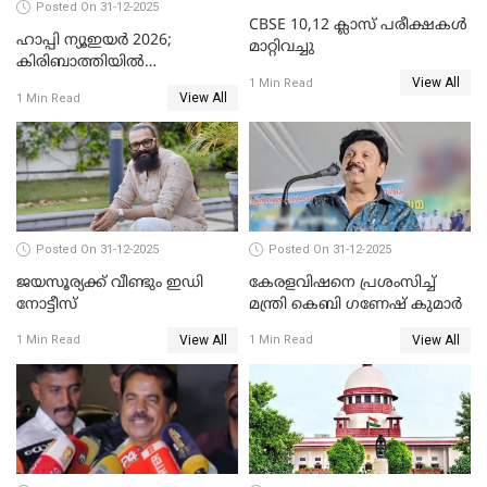
Posted On 31-12-2025
CBSE 10,12 ക്ലാസ് പരീക്ഷകള്‍
ഹാപ്പി ന്യൂഇയർ 2026;
മാറ്റിവച്ചു
കിരിബാത്തിയിൽ
View All
പുതുവർഷമെത്തി
1 Min Read
View All
1 Min Read
Posted On 31-12-2025
Posted On 31-12-2025
ജയസൂര്യക്ക് വീണ്ടും ഇഡി
കേരളവിഷനെ പ്രശംസിച്ച്
നോട്ടീസ്
മന്ത്രി കെബി ഗണേഷ് കുമാര്‍
View All
View All
1 Min Read
1 Min Read