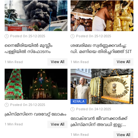
Posted On 25-12-2025
Posted On 25-12-2025
നൈജീരിയയിൽ മുസ്ലീം
ശബരിമല സ്വര്‍ണ്ണക്കവര്‍ച്ച;
പള്ളിയില്‍ സ്‌ഫോടനം
ഡി. മണിയെ തിരിച്ചറിഞ്ഞ് SIT
View All
View All
1 Min Read
1 Min Read
KERALA
Posted On 25-12-2025
Posted On 24-12-2025
ക്രിസ്മസിനെ വരവേറ്റ് ലോകം
ലോക്ഭവൻ ജീവനക്കാർക്ക്
View All
ക്രിസ്മസിന് അവധി ഇല്ല;
1 Min Read
ഹാജരാവാൻ ഉത്തരവ്
View All
1 Min Read