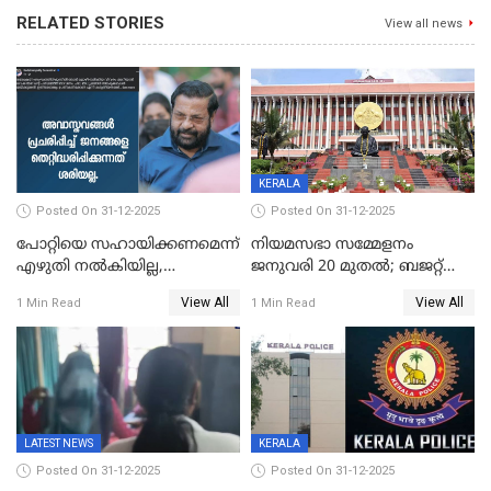
RELATED STORIES
View all news
KERALA
Posted On 31-12-2025
Posted On 31-12-2025
പോറ്റിയെ സഹായിക്കണമെന്ന്
നിയമസഭാ സമ്മേളനം
എഴുതി നൽകിയില്ല,
ജനുവരി 20 മുതല്‍; ബജറ്റ്
ജനങ്ങളെ
അവതരണം അവസാനവാരം;
View All
View All
1 Min Read
1 Min Read
തെറ്റിദ്ധരിപ്പിക്കരുത്,
മന്ത്രിസഭാ
സാങ്കൽപ്പിക കഥകൾ
യോഗതീരുമാനങ്ങൾ
പ്രചരിപ്പിക്കുന്നുവെന്നും
കടകംപള്ളി സുരേന്ദ്രൻ
LATEST NEWS
KERALA
Posted On 31-12-2025
Posted On 31-12-2025