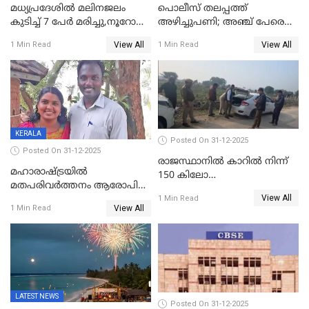
മധ്യപ്രദേശിൽ മലിനജലം
പൊലീസ് തലപ്പത്ത്
കുടിച്ച് 7 പേർ മരിച്ചു,നൂറോളം
അഴിച്ചുപണി; അഞ്ച് പേരെ
പേർ ഗുരുതരാവസ്ഥയിൽ
ഐജി റാങ്കിലേക്ക്
View All
View All
1 Min Read
1 Min Read
ഉയർത്തി,അജിതാ ബീഗം
ക്രൈംബ്രാഞ്ച് ഐജി,
എസ്.ശ്യാംസുന്ദർ
ഇന്റലിജൻസ് ഐജി
KERALA
Posted On 31-12-2025
Posted On 31-12-2025
രാജസ്ഥാനിൽ കാറിൽ നിന്ന്
മഹാരാഷ്ട്രയിൽ
150 കിലോ
മതപരിവർത്തനം ആരോപിച്ചു
സ്ഫോടകവസ്തുക്കൾ
View All
അറസ്റ്റിലായ മലയാളി
1 Min Read
പിടികൂടി
View All
1 Min Read
വൈദികനും ഭാര്യയ്ക്കും
ഉൾപ്പെടെ 11പേർക്കും ജാമ്യം
LATEST NEWS
Posted On 31-12-2025