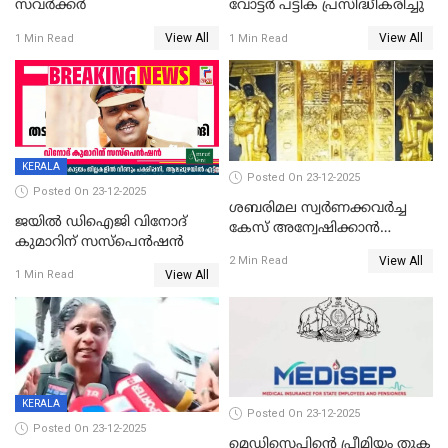
സവർക്കർ
വോട്ടര്‍ പട്ടിക പ്രസിദ്ധീകരിച്ചു
View All
View All
1 Min Read
1 Min Read
KERALA
Posted On 23-12-2025
Posted On 23-12-2025
ശബരിമല സ്വര്‍ണക്കവര്‍ച്ച
ജയിൽ ഡിഐജി വിനോദ്
കേസ് അന്വേഷിക്കാന്‍
കുമാറിന് സസ്പെൻഷൻ
തയ്യാറെന്ന് CBI
View All
2 Min Read
View All
1 Min Read
KERALA
Posted On 23-12-2025
Posted On 23-12-2025
മെഡിസെപിന്റെ പ്രീമിയം തുക