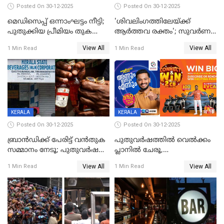
Posted On 30-12-2025
Posted On 30-12-2025
മെഡിസെപ്പ് ഒന്നാംഘട്ടം നീട്ടി;
'ശിവലിംഗത്തിലേയ്ക്ക്
പുതുക്കിയ പ്രീമിയം തുക
ആര്‍ത്തവ രക്തം'; സുവര്‍ണ
ഈടാക്കുക ജനുവരി 31
കേരളം ലോട്ടറിയിലെ
View All
View All
1 Min Read
1 Min Read
മുതൽ
ചിത്രത്തിനെതിരെ ഹിന്ദു
ഐക്യവേദി പരാതി നൽകി
KERALA
KERALA
Posted On 30-12-2025
Posted On 30-12-2025
ബ്രാൻഡിക്ക് പേരിട്ട് വൻതുക
പുതുവർഷത്തിൽ വെൽക്കം
സമ്മാനം നേടൂ; പുതുവർഷ
പ്ലാനിൽ ചേരൂ,
ഓഫറുമായി ബെവ്‌കോ
350എംപിപിഎസ് വേഗതയിൽ
View All
View All
1 Min Read
1 Min Read
ഇന്റർനെറ്റും ഒപ്പം കീയുടെ
മെഗാ പ്ലാൻ സൗജന്യം; ഒപ്പം
വരിക്കാർക്ക് 200 ടിവി, 100 EV
ബൈക്കുകൾ, ബമ്പർ
സമ്മാനമായി EV കാർ
ഉൾപ്പെടെ 2 കോടി രൂപയുടെ