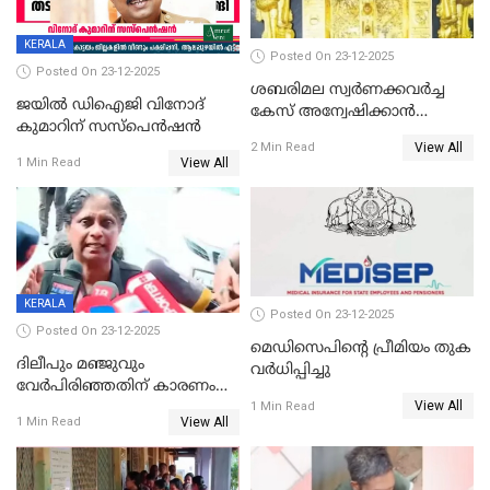
KERALA
Posted On 23-12-2025
Posted On 23-12-2025
ശബരിമല സ്വര്‍ണക്കവര്‍ച്ച
ജയിൽ ഡിഐജി വിനോദ്
കേസ് അന്വേഷിക്കാന്‍
കുമാറിന് സസ്പെൻഷൻ
തയ്യാറെന്ന് CBI
View All
2 Min Read
View All
1 Min Read
KERALA
Posted On 23-12-2025
Posted On 23-12-2025
മെഡിസെപിന്റെ പ്രീമിയം തുക
ദിലീപും മഞ്ജുവും
വർധിപ്പിച്ചു
വേർപിരിഞ്ഞതിന് കാരണം
View All
ദിലീപ് മഞ്ജുവിന് നൽകിയ ആ
1 Min Read
View All
1 Min Read
പഴയ മൊബൈലിൽ നിന്ന്
കണ്ടെത്തിയ ചാറ്റിൽ
നിന്നാണ്; എട്ടാം പ്രതിക്ക്