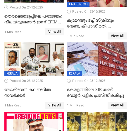
LATEST NEWS
Posted On 24-12-2025
Posted On 23-12-2025
തെരഞ്ഞെടുപ്പിലെ പരാജയം;
ക്യാമറയും ടച്ച് സ്ക്രീനും
വിലയിരുത്താന്‍ ഇന്ന് CPIM
വേണ്ട, കീപാഡ് മതി;
യോഗം
View All
സ്ത്രീകൾക്ക് സ്മാർട്ട് ഫോൺ
1 Min Read
View All
1 Min Read
വിലക്കി രാജ്യത്തെ ഒരു
പഞ്ചായത്ത്
KERALA
KERALA
Posted On 23-12-2025
Posted On 23-12-2025
ലോക്ഭവൻ കലണ്ടറിൽ
കേരളത്തിലെ SIR കരട്
സവർക്കർ
വോട്ടര്‍ പട്ടിക പ്രസിദ്ധീകരിച്ചു
View All
View All
1 Min Read
1 Min Read