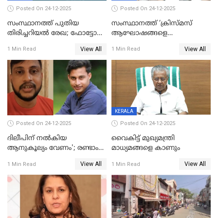
Posted On 24-12-2025
Posted On 24-12-2025
സംസ്ഥാനത്ത് പുതിയ
സംസ്ഥാനത്ത് ‘ക്രിസ്മസ്
തിരിച്ചറിയല്‍ രേഖ; ഫോട്ടോ
ആഘോഷങ്ങളെ
പതിപ്പിച്ച നേറ്റിവിറ്റി കാര്‍ഡ്
കടന്നാക്രമിയ്ക്കുന്നു; എല്ലാ
View All
View All
1 Min Read
1 Min Read
നല്‍കുമെന്ന് മുഖ്യമന്ത്രി; SIR
ആക്രമണങ്ങൾക്കും പിന്നിലും
ഹെല്‍പ് ഡസ്‌കുകള്‍
സംഘപരിവാർ’; മുഖ്യമന്ത്രി
ആരംഭിക്കാന്‍ മന്ത്രിസഭാ
യോഗ തീരുമാനം
KERALA
Posted On 24-12-2025
Posted On 24-12-2025
ദിലീപിന് നല്‍കിയ
വൈകിട്ട് മുഖ്യമന്ത്രി
ആനുകൂല്യം വേണം'; രണ്ടാം
മാധ്യമങ്ങളെ കാണും
പ്രതി മാര്‍ട്ടിന്‍
View All
View All
1 Min Read
1 Min Read
ഹൈക്കോടതിയില്‍