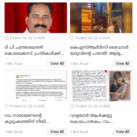
അസോസിയേറ്റ്
അംഗമാകാനില്ലെന്നും
UDFലേക്കില്ലെന്നും
വിഷ്ണുപുരം ചന്ദ്രശേഖരൻ
Posted On 22-12-2025
Posted On 22-12-2025
ടി പി ചന്ദ്രശേഖരന്‍
കെഎസ്ആർടിസി ഡ്രൈവർ
കൊലക്കേസ്; പ്രതികള്‍ക്ക്
യദുവിന്റെ പരാതി: ആര്യ
വീണ്ടും പരോള്‍
രാജേന്ദ്രനും സച്ചിൻ ദേവിനും
View All
View All
1 Min Read
1 Min Read
കോടതി നോട്ടീസ്
Posted On 22-12-2025
Posted On 22-12-2025
റാം നാരായണന്റെ
വാളയാർ ആൾക്കൂട്ട
കുടുംബത്തിന് നീതി
കൊലപാതകം; റാം
ഉറപ്പാക്കും; പിണറായി
നാരായണൻ നേരിട്ടത് ക്രൂര
View All
View All
1 Min Read
1 Min Read
വിജയന്‍
പീഡനം