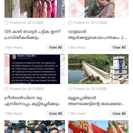
മോട്ടീവ് ഉണ്ടായിരുന്നെന്നും
അഡ്വ. ടി.ബി മിനി
Posted On 23-12-2025
Posted On 23-12-2025
SIR കരട് വോട്ടര്‍ പട്ടിക ഇന്ന്
വാളയാർ
പ്രസിദ്ധീകരിക്കും
ആൾക്കൂട്ടകൊലപാതകം; 2
പേർ കൂടി കസ്റ്റഡിയിൽ
View All
View All
1 Min Read
1 Min Read
Posted On 23-12-2025
Posted On 23-12-2025
ഗ്രീന്‍ലന്‍ഡിനെ യു
മുല്ലപ്പെരിയാര്‍
എസിനൊപ്പം കൂട്ടിച്ചേര്‍ക്കും
അണക്കെട്ടിന്റെ ബലക്ഷയ
നിര്‍ണയം; പരിശോധന ഇന്ന്
View All
View All
1 Min Read
1 Min Read
തുടങ്ങും