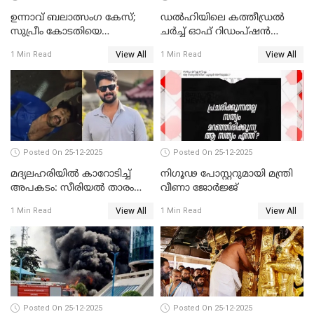
ഉന്നാവ് ബലാത്സംഗ കേസ്;
ഡൽഹിയിലെ കത്തീഡ്രൽ
സുപ്രീം കോടതിയെ
ചർച്ച് ഓഫ് റിഡംപ്ഷൻ
സമീപിക്കാനൊരുങ്ങി
സന്ദർശിച്ച് പ്രധാനമന്ത്രി
View All
View All
1 Min Read
1 Min Read
അതിജീവിത
Posted On 25-12-2025
Posted On 25-12-2025
മദ്യലഹരിയിൽ കാറോടിച്ച്
നിഗൂഢ പോസ്റ്ററുമായി മന്ത്രി
അപകടം: സീരിയൽ താരം
വീണാ ജോർജ്ജ്
സിദ്ധാർത്ഥ് പ്രഭുവിനെതിരെ
View All
View All
1 Min Read
1 Min Read
കേസെടുത്തു
Posted On 25-12-2025
Posted On 25-12-2025