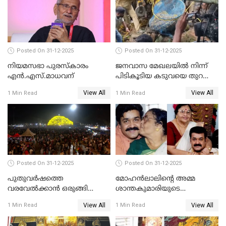
Posted On 31-12-2025
Posted On 31-12-2025
നിയമസഭാ പുരസ്‌കാരം
ജനവാസ മേഖലയിൽ നിന്ന്
എൻ.എസ്.മാധവന്
പിടികൂടിയ കടുവയെ തുറന്നു
വിട്ടു
View All
View All
1 Min Read
1 Min Read
Posted On 31-12-2025
Posted On 31-12-2025
പുതുവര്‍ഷത്തെ
മോഹന്‍ലാലിന്റെ അമ്മ
വരവേല്‍ക്കാന്‍ ഒരുങ്ങി
ശാന്തകുമാരിയുടെ
ലോകം
സംസ്‌കാരം ഇന്ന്
View All
View All
1 Min Read
1 Min Read