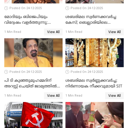
Posted On 24-12-2025
Posted On 24-12-2025
മോദിയും ബിജെപിയും
ശബരിമല സ്വര്‍ണക്കവര്‍ച്ച
വിദ്വേഷം വളർത്തുന്നു;
കേസ്; ബെല്ലാരിയിലെ
പ്രതിഷേധവിമായി
ജ്വല്ലറിയില്‍ പരിശോധന
View All
View All
1 Min Read
1 Min Read
കോൺഗ്രസ്
Posted On 24-12-2025
Posted On 24-12-2025
പി ടി കുഞ്ഞുമുഹമ്മദിന്
ശബരിമല സ്വര്‍ണ്ണക്കവര്‍ച്ച;
അറസ്റ്റ് ചെയ്ത് ജാമ്യത്തില്‍
നിർണായക നീക്കവുമായി SIT
വിട്ടു
View All
View All
1 Min Read
1 Min Read