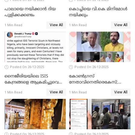
പാലായെ നയിക്കാന്‍ ദിയ
കൊച്ചിയെ വി.കെ മിനിമോള്‍
പുളിക്കക്കണ്ടം
നയിക്കും
View All
View All
1 Min Read
1 Min Read
Posted On 26-12-2025
Posted On 26-12-2025
നൈജീരിയയിലെ ISIS
കോണ്‍ഗ്രസ്
കേന്ദ്രങ്ങളെ ആക്രമിച്ചുവെന്ന്
നേതാവിനെതിരെകേസ്;
ട്രംപ്
മുഖ്യമന്ത്രിയും ഉണ്ണികൃഷ്ണന്‍
View All
View All
1 Min Read
1 Min Read
പോറ്റിയും ഒപ്പമുള്ള AI ചിത്രം
പങ്കുവെച്ചു
Posted On 26-12-2025
Posted On 26-12-2025