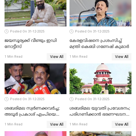
Posted On 31-12-2025
Posted On 31-12-2025
ജയസൂര്യക്ക് വീണ്ടും ഇഡി
കേരളവിഷനെ പ്രശംസിച്ച്
നോട്ടീസ്
മന്ത്രി കെബി ഗണേഷ് കുമാര്‍
View All
View All
1 Min Read
1 Min Read
Posted On 31-12-2025
Posted On 31-12-2025
ശബരിമല സ്വര്‍ണക്കവര്‍ച്ച;
ശബരിമല യുവതി പ്രവേശനം;
അടൂര്‍ പ്രകാശ് എംപിയെ
പരിഗണിക്കാന്‍ ഭരണഘടന
ചോദ്യം ചെയ്യാൻ SIT
ബെഞ്ച്
View All
View All
1 Min Read
1 Min Read