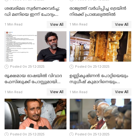
ശബരിമല സ്വര്‍ണക്കവര്‍ച്ച;
രാജ്യത്ത് വര്‍ധിപ്പിച്ച ട്രെയിന്‍
ഡി മണിയെ ഇന്ന് ചോദ്യം
നിരക്ക് പ്രാബല്യത്തില്‍
ചെയ്യും
View All
View All
1 Min Read
1 Min Read
Posted On 25-12-2025
Posted On 25-12-2025
രൂക്ഷമായ ഭാഷയിൽ വിവാദ
ഉണ്ണികൃഷ്ണന്‍ പോറ്റിയെയും
ഫേസ്ബുക്ക് പോസ്റ്റുമായി
സുധീഷ് കുമാറിനെയും
നടൻ വിനായകൻ
വീണ്ടും ചോദ്യം ചെയ്ത് SIT
View All
View All
1 Min Read
1 Min Read
Posted On 25-12-2025
Posted On 25-12-2025