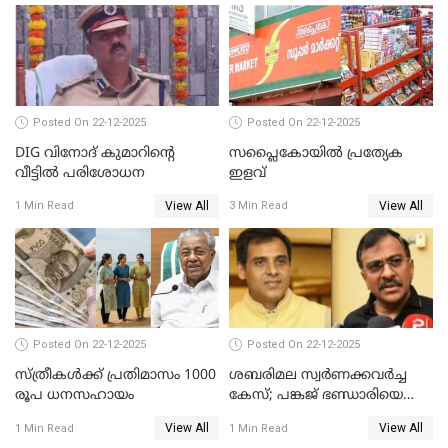
Posted On 22-12-2025
Posted On 22-12-2025
DIG വിനോദ് കുമാറിന്റെ
സപ്ലൈകോയിൽ പ്രത്യേക
വീട്ടില്‍ പരിശോധന
ഇളവ്
View All
View All
1 Min Read
3 Min Read
Posted On 22-12-2025
Posted On 22-12-2025
സ്ത്രീകള്‍ക്ക് പ്രതിമാസം 1000
ശബരിമല സ്വര്‍ണക്കവര്‍ച്ച
രൂപ ധനസഹായം
കേസ്; പങ്കജ് ഭണ്ഡാരിയെയും
ഗോവര്‍ധനെയും കസ്റ്റഡിയില്‍
View All
View All
1 Min Read
1 Min Read
വാങ്ങാന്‍ SIT