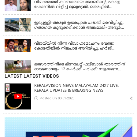
വിഴിഞ്ഞത്ത് കാണാതായ ജോണിന്റെ മകളെ
ഫോണിൽ വിളിച്ച് മുഖ്യമന്ത്രി, തെരച്ചിൽ
ഊർജിതമാക്കുമെന്ന് ഉറപ്പ് നൽകി; മന്ത്രി സിപി
KERALA
ജോൺ അഞ്ചുതെങ്ങിൽ; കടലിൽ
പോകുന്നവരെയും ഉൾപ്പെടുത്തി നാളെ ഊർജിത
ഇടപ്പള്ളി–അരൂർ ഉയരപ്പാത പദ്ധതി മരവിപ്പിച്ചു;
തെരച്ചിൽ
ഗതാഗത കുരുക്കഴിക്കാൻ അങ്കമാലി–അരൂർ
ബൈപാസ് പദ്ധതി വേഗത്തിലാക്കുമെന്ന് ഗഡ്കരി
LATEST NEWS
വിജയ്‌യിൽ നിന്ന് വിവാഹമോചനം വേണ്ട;
കോടതിയിൽ നിലപാട് അറിയിച്ചു, ഹർജി
പിൻവലിക്കുന്നെന്ന് സംഗീത
LATEST NEWS
മത്സരത്തിനിടെ മിന്നലേറ്റ് ഫുട്‌ബാൾ താരത്തിന്
ദാരുണാന്ത്യം, 12 പേർക്ക് പരിക്ക്; നടുക്കുന്ന
വീഡിയോ
LATEST LATEST VIDEOS
KERALAVISION NEWS MALAYALAM 24X7 LIVE:
KERALA UPDATES & BREAKING NEWS
Posted On 03-01-2023