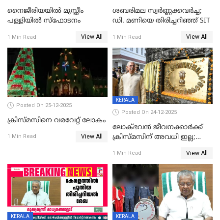
നൈജീരിയയിൽ മുസ്ലീം
ശബരിമല സ്വര്‍ണ്ണക്കവര്‍ച്ച;
പള്ളിയില്‍ സ്‌ഫോടനം
ഡി. മണിയെ തിരിച്ചറിഞ്ഞ് SIT
View All
View All
1 Min Read
1 Min Read
KERALA
Posted On 25-12-2025
Posted On 24-12-2025
ക്രിസ്മസിനെ വരവേറ്റ് ലോകം
ലോക്ഭവൻ ജീവനക്കാർക്ക്
View All
ക്രിസ്മസിന് അവധി ഇല്ല;
1 Min Read
ഹാജരാവാൻ ഉത്തരവ്
View All
1 Min Read
KERALA
KERALA