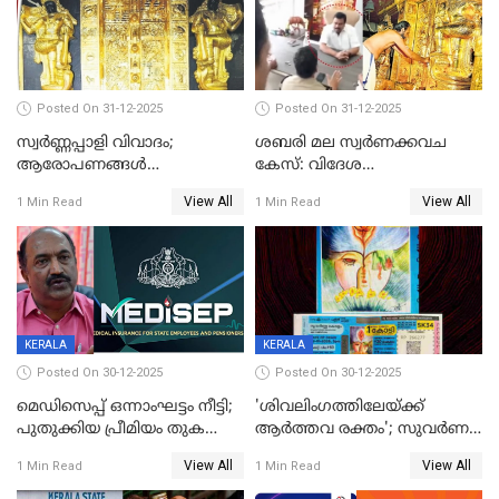
Posted On 31-12-2025
Posted On 31-12-2025
സ്വർണ്ണപ്പാളി വിവാദം;
ശബരി മല സ്വർണക്കവച
ആരോപണങ്ങൾ
കേസ്: വിദേശ
അവസാനിക്കുന്നില്ല
വ്യവസായിയുടെ ആരോപണം
View All
View All
1 Min Read
1 Min Read
നിഷേധിച്ച് ഡി മണി
KERALA
KERALA
Posted On 30-12-2025
Posted On 30-12-2025
മെഡിസെപ്പ് ഒന്നാംഘട്ടം നീട്ടി;
'ശിവലിംഗത്തിലേയ്ക്ക്
പുതുക്കിയ പ്രീമിയം തുക
ആര്‍ത്തവ രക്തം'; സുവര്‍ണ
ഈടാക്കുക ജനുവരി 31
കേരളം ലോട്ടറിയിലെ
View All
View All
1 Min Read
1 Min Read
മുതൽ
ചിത്രത്തിനെതിരെ ഹിന്ദു
ഐക്യവേദി പരാതി നൽകി