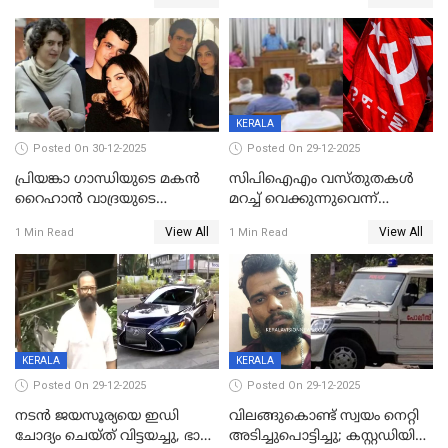
സന്നിധാനത്ത് വൻ
പ്രവര്‍ത്തനാനുമതി
ഭക്തജനത്തിരക്ക്
KERALA
Posted On 30-12-2025
Posted On 29-12-2025
പ്രിയങ്കാ ​ഗാന്ധിയുടെ മകൻ
സിപിഐഎം വസ്തുതകൾ
റൈഹാൻ വാദ്രയുടെ
മറച്ച് വെക്കുന്നുവെന്ന്
വിവാഹനിശ്ചയം
സിപിഐ, 'പത്മകുമാറിനെ
View All
View All
1 Min Read
1 Min Read
കഴിഞ്ഞതായി റിപ്പോർട്ട്
സംരക്ഷിച്ചത്
തിരിച്ചടിച്ചു',വെള്ളാപ്പള്ളിയെ
ന്യായീകരിക്കുന്നതിലും
CPIഎക്സിക്യൂട്ടീവിൽ
വിമർശനം
KERALA
KERALA
Posted On 29-12-2025
Posted On 29-12-2025
നടൻ ജയസൂര്യയെ ഇഡി
വിലങ്ങുകൊണ്ട് സ്വയം നെറ്റി
ചോദ്യം ചെയ്ത് വിട്ടയച്ചു, ഭാര്യ
അടിച്ചുപൊട്ടിച്ചു; കസ്റ്റഡിയിൽ