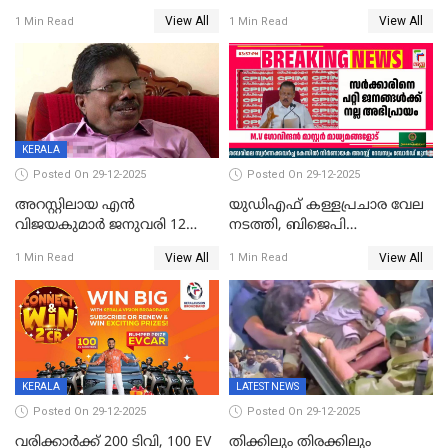
സരിതയുടെയും
എടുക്കുന്നതിനിടെ
View All
View All
1 Min Read
1 Min Read
മൊഴിയെടുത്തു
വധശ്രമക്കേസ് പ്രതി
വിലങ്ങുമായി രക്ഷപ്പെട്ടു;
വ്യാപക തെരച്ചിൽ
KERALA
Posted On 29-12-2025
Posted On 29-12-2025
അറസ്റ്റിലായ എൻ
യുഡിഎഫ് കള്ളപ്രചാര വേല
വിജയകുമാർ ജനുവരി 12
നടത്തി, ബിജെപി
വരെ റിമാൻഡിൽ;
ഹിന്ദുവർഗീയത പ്രചരിപ്പിച്ചു,
View All
View All
1 Min Read
1 Min Read
ജാമ്യാപേക്ഷ ഈ മാസം 31ന്
ശബരിമല അത്ര
പരിഗണിക്കും
തിരിച്ചടിയായില്ല,സർക്കാരിനെക്കുറ
ജനങ്ങൾക്ക് മികച്ച
അഭിപ്രായം, എല്‍ഡിഎഫ്
അധികാരം നിലനിര്‍ത്തും,
ലോക്സഭ
തെരഞ്ഞെടുപ്പിനേക്കാൾ 17
KERALA
LATEST NEWS
ലക്ഷം വോട്ട് ലഭിച്ചു
Posted On 29-12-2025
Posted On 29-12-2025
വരിക്കാർക്ക് 200 ടിവി, 100 EV
തിക്കിലും തിരക്കിലും