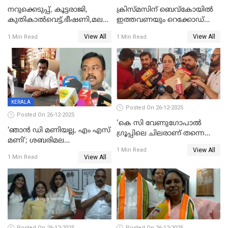
നറുക്കെടുപ്പ്, കൂട്ടരാജി,
ക്രിസ്മസിന് ബെവ്‌കോയിൽ
കുതികാൽവെട്ട്,ഭീഷണി,മലബാറിലാകട്ടെ
ഇത്തവണയും റെക്കോഡ്
ട്വിസ്റ്റോട് ട്വിസ്റ്റും; അടിമുടി
വിൽപ്പന;കഴിഞ്ഞവർഷത്തേക്ക
View All
View All
1 Min Read
1 Min Read
നാടകീയമായി പഞ്ചായത്ത്
53 കോടി രൂപയുടെ അധിക
പ്രസിഡന്‍റ് തെരഞ്ഞെടുപ്പ്
വിൽപ്പന; മലയാളി കുടിച്ചു
തീർത്തത് 333 കോടിയുടെ
മദ്യം
KERALA
Posted On 26-12-2025
Posted On 26-12-2025
'കെ സി വേണുഗോപാല്‍
‘ഞാൻ ഡി മണിയല്ല, എം എസ്
ഗ്രൂപ്പിലെ ചിലരാണ് തന്നെ
മണി’; ശബരിമല
തഴഞ്ഞത്'; ലാലി ജെയിംസ്
View All
സ്വർണക്കവർച്ചയുമായി ഒരു
1 Min Read
View All
1 Min Read
ബന്ധവും ഇല്ലെന്ന് എസ്ഐടി
ചോദ്യം ചെയ്ത ദിണ്ടിഗലിലെ
വ്യവസായി
Posted On 26-12-2025
Posted On 26-12-2025