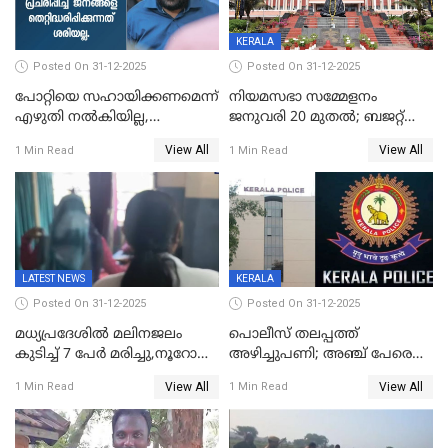
KERALA
Posted On 31-12-2025
Posted On 31-12-2025
പോറ്റിയെ സഹായിക്കണമെന്ന്
നിയമസഭാ സമ്മേളനം
എഴുതി നൽകിയില്ല,
ജനുവരി 20 മുതല്‍; ബജറ്റ്
ജനങ്ങളെ
അവതരണം അവസാനവാരം;
View All
View All
1 Min Read
1 Min Read
തെറ്റിദ്ധരിപ്പിക്കരുത്,
മന്ത്രിസഭാ
സാങ്കൽപ്പിക കഥകൾ
യോഗതീരുമാനങ്ങൾ
പ്രചരിപ്പിക്കുന്നുവെന്നും
കടകംപള്ളി സുരേന്ദ്രൻ
LATEST NEWS
KERALA
Posted On 31-12-2025
Posted On 31-12-2025
മധ്യപ്രദേശിൽ മലിനജലം
പൊലീസ് തലപ്പത്ത്
കുടിച്ച് 7 പേർ മരിച്ചു,നൂറോളം
അഴിച്ചുപണി; അഞ്ച് പേരെ
പേർ ഗുരുതരാവസ്ഥയിൽ
ഐജി റാങ്കിലേക്ക്
View All
View All
1 Min Read
1 Min Read
ഉയർത്തി,അജിതാ ബീഗം
ക്രൈംബ്രാഞ്ച് ഐജി,
എസ്.ശ്യാംസുന്ദർ