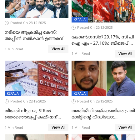
KERALA
Posted On 23-12-2025
Posted On 22-12-2025
നടിയെ ആക്രമിച്ച കേസ്;
കോൺഗ്രസിന് 29.17%, സി പി
അപ്പീൽ നൽകാൻ ഉത്തരവ്
ഐ എം - 27.16%; ബിജെപി
View All
20% കടന്നത്
1 Min Read
View All
1 Min Read
തിരുവനന്തപുരത്ത് മാത്രം,
തദ്ദേശത്തിലെ യഥാർത്ഥ
കണക്ക് പുറത്ത്
KERALA
KERALA
Posted On 22-12-2025
Posted On 22-12-2025
തീയതി നീട്ടണം; SIRൽ
അതിജീവിതയ്‌ക്കെതിരെ പ്രതി
തെരഞ്ഞെടുപ്പ് കമ്മീഷന്
മാർട്ടിന്റെ വീഡിയോ;
കത്തയച്ച് കേരളം
പ്രചരിപ്പിച്ച മൂന്നുപേർ
View All
View All
1 Min Read
1 Min Read
അറസ്റ്റിൽ; നൂറോളം
സൈറ്റുകളിൽ നിന്നും