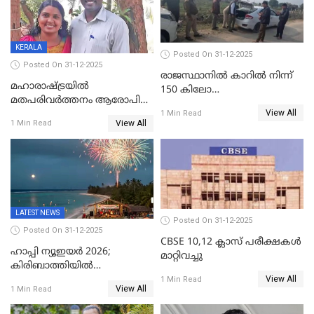
ഇന്റലിജൻസ് ഐജി
KERALA
Posted On 31-12-2025
Posted On 31-12-2025
രാജസ്ഥാനിൽ കാറിൽ നിന്ന്
മഹാരാഷ്ട്രയിൽ
150 കിലോ
മതപരിവർത്തനം ആരോപിച്ചു
സ്ഫോടകവസ്തുക്കൾ
View All
അറസ്റ്റിലായ മലയാളി
1 Min Read
പിടികൂടി
View All
1 Min Read
വൈദികനും ഭാര്യയ്ക്കും
ഉൾപ്പെടെ 11പേർക്കും ജാമ്യം
LATEST NEWS
Posted On 31-12-2025
Posted On 31-12-2025
CBSE 10,12 ക്ലാസ് പരീക്ഷകള്‍
ഹാപ്പി ന്യൂഇയർ 2026;
മാറ്റിവച്ചു
കിരിബാത്തിയിൽ
View All
പുതുവർഷമെത്തി
1 Min Read
View All
1 Min Read