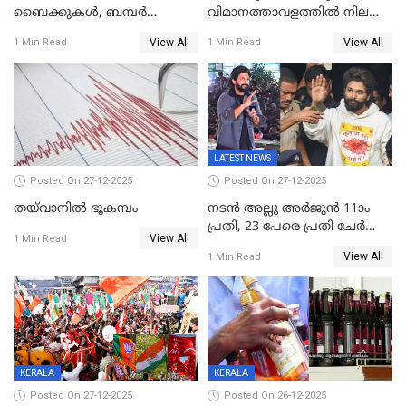
ബൈക്കുകൾ, ബമ്പർ
വിമാനത്താവളത്തില്‍ നിലത്ത്
സമ്മാനമായി EV കാർ
വീണ് വിജയ്
View All
View All
1 Min Read
1 Min Read
ഉൾപ്പെടെ 2 കോടി രൂപയുടെ
സമ്മാനങ്ങളുമായി
കേരളവിഷൻ ബ്രോഡ്ബാൻഡ്
കണക്ട്&വിൻ
LATEST NEWS
Posted On 27-12-2025
Posted On 27-12-2025
തയ്‌വാനിൽ ഭൂകമ്പം
നടൻ അല്ലു അർജുൻ 11ാം
പ്രതി, 23 പേരെ പ്രതി ചേർത്ത്
View All
1 Min Read
കുറ്റപത്രം സമർപ്പിച്ചു
View All
1 Min Read
KERALA
KERALA
Posted On 27-12-2025
Posted On 26-12-2025