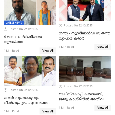
വിഡിയോ നീക്കം ചെയ്യാനും
പൊലീസ്
LATEST NEWS
Posted On 22-12-2025
Posted On 22-12-2025
ഇന്ത്യ - ന്യൂസിലാൻഡ് സ്വതന്ത്ര
4 മാസം ഗർഭിണിയായ
വ്യാപാര കരാർ
യുവതിയെ
View All
വെട്ടിക്കൊലപ്പെടുത്തി
1 Min Read
View All
1 Min Read
പിതാവും സഹോദരനും;
ദുരഭിമാനക്കൊലയിൽ
നടുങ്ങി കർണാടക
Posted On 22-12-2025
Posted On 22-12-2025
ടെലിസ്‌കോപ്പ് കണ്ടെത്തി;
അൻവറും ജാനുവും
ജമ്മു കാശ്മീരില്‍ അതീവ
വിഷ്ണുപുരം ചന്ദ്രശേഖരന്റെ
ജാഗ്രത നിര്‍ദ്ദേശം
View All
പാർട്ടിയും UDF
1 Min Read
View All
1 Min Read
അസോസിയേറ്റ് അംഗങ്ങൾ;