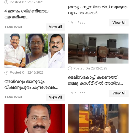
Posted On 22-12-2025
ഇന്ത്യ - ന്യൂസിലാൻഡ് സ്വതന്ത്ര
4 മാസം ഗർഭിണിയായ
വ്യാപാര കരാർ
യുവതിയെ
View All
വെട്ടിക്കൊലപ്പെടുത്തി
1 Min Read
View All
1 Min Read
പിതാവും സഹോദരനും;
ദുരഭിമാനക്കൊലയിൽ
നടുങ്ങി കർണാടക
Posted On 22-12-2025
Posted On 22-12-2025
ടെലിസ്‌കോപ്പ് കണ്ടെത്തി;
അൻവറും ജാനുവും
ജമ്മു കാശ്മീരില്‍ അതീവ
വിഷ്ണുപുരം ചന്ദ്രശേഖരന്റെ
ജാഗ്രത നിര്‍ദ്ദേശം
View All
പാർട്ടിയും UDF
1 Min Read
View All
1 Min Read
അസോസിയേറ്റ് അംഗങ്ങൾ;
അസോസിയേറ്റ്
അംഗമാകാനില്ലെന്നും
UDFലേക്കില്ലെന്നും
വിഷ്ണുപുരം ചന്ദ്രശേഖരൻ