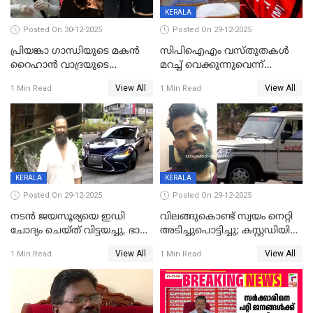
KERALA
Posted On 30-12-2025
Posted On 29-12-2025
പ്രിയങ്കാ ​ഗാന്ധിയുടെ മകൻ
സിപിഐഎം വസ്തുതകൾ
റൈഹാൻ വാദ്രയുടെ
മറച്ച് വെക്കുന്നുവെന്ന്
വിവാഹനിശ്ചയം
സിപിഐ, 'പത്മകുമാറിനെ
View All
View All
1 Min Read
1 Min Read
കഴിഞ്ഞതായി റിപ്പോർട്ട്
സംരക്ഷിച്ചത്
തിരിച്ചടിച്ചു',വെള്ളാപ്പള്ളിയെ
ന്യായീകരിക്കുന്നതിലും
CPIഎക്സിക്യൂട്ടീവിൽ
വിമർശനം
KERALA
KERALA
Posted On 29-12-2025
Posted On 29-12-2025
നടൻ ജയസൂര്യയെ ഇഡി
വിലങ്ങുകൊണ്ട് സ്വയം നെറ്റി
ചോദ്യം ചെയ്ത് വിട്ടയച്ചു, ഭാര്യ
അടിച്ചുപൊട്ടിച്ചു; കസ്റ്റഡിയിൽ
സരിതയുടെയും
എടുക്കുന്നതിനിടെ
View All
View All
1 Min Read
1 Min Read
മൊഴിയെടുത്തു
വധശ്രമക്കേസ് പ്രതി
വിലങ്ങുമായി രക്ഷപ്പെട്ടു;
വ്യാപക തെരച്ചിൽ