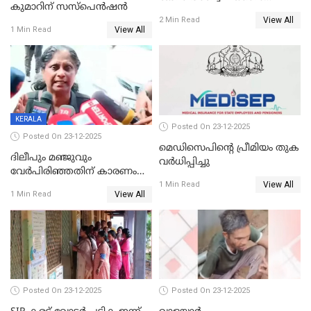
കുമാറിന് സസ്പെൻഷൻ
തയ്യാറെന്ന് CBI
View All
2 Min Read
View All
1 Min Read
KERALA
Posted On 23-12-2025
Posted On 23-12-2025
മെഡിസെപിന്റെ പ്രീമിയം തുക
ദിലീപും മഞ്ജുവും
വർധിപ്പിച്ചു
വേർപിരിഞ്ഞതിന് കാരണം
View All
ദിലീപ് മഞ്ജുവിന് നൽകിയ ആ
1 Min Read
View All
1 Min Read
പഴയ മൊബൈലിൽ നിന്ന്
കണ്ടെത്തിയ ചാറ്റിൽ
നിന്നാണ്; എട്ടാം പ്രതിക്ക്
മോട്ടീവ് ഉണ്ടായിരുന്നെന്നും
അഡ്വ. ടി.ബി മിനി
Posted On 23-12-2025
Posted On 23-12-2025