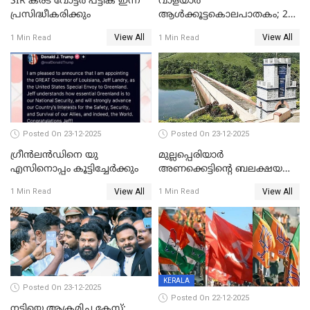
SIR കരട് വോട്ടര്‍ പട്ടിക ഇന്ന്
വാളയാർ
പ്രസിദ്ധീകരിക്കും
ആൾക്കൂട്ടകൊലപാതകം; 2
പേർ കൂടി കസ്റ്റഡിയിൽ
View All
View All
1 Min Read
1 Min Read
Posted On 23-12-2025
Posted On 23-12-2025
ഗ്രീന്‍ലന്‍ഡിനെ യു
മുല്ലപ്പെരിയാര്‍
എസിനൊപ്പം കൂട്ടിച്ചേര്‍ക്കും
അണക്കെട്ടിന്റെ ബലക്ഷയ
നിര്‍ണയം; പരിശോധന ഇന്ന്
View All
View All
1 Min Read
1 Min Read
തുടങ്ങും
KERALA
Posted On 23-12-2025
Posted On 22-12-2025
നടിയെ ആക്രമിച്ച കേസ്;