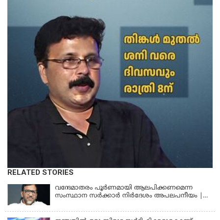
RELATED STORIES
വന്ദേമാതരം പൂര്‍ണമായി ആലപിക്കണമെന്ന
സംസ്ഥാന സര്‍ക്കാര്‍ നിര്‍ദേശം അപലപനീയം |
JAMAAT-E-ISLAMI