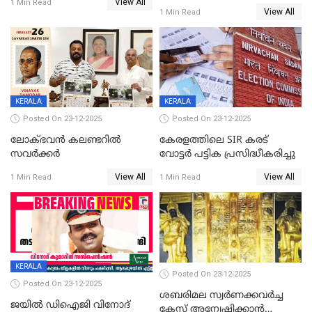
View All
സ്ത്രീകൾക്ക് സ്മാർട്ട് ഫോൺ
1 Min Read
View All
1 Min Read
വിലക്കി രാജ്യത്തെ ഒരു
പഞ്ചായത്ത്
KERALA
KERALA
Posted On 23-12-2025
Posted On 23-12-2025
ലോക്ഭവൻ കലണ്ടറിൽ
കേരളത്തിലെ SIR കരട്
സവർക്കർ
വോട്ടര്‍ പട്ടിക പ്രസിദ്ധീകരിച്ചു
View All
View All
1 Min Read
1 Min Read
KERALA
Posted On 23-12-2025
Posted On 23-12-2025
ശബരിമല സ്വര്‍ണക്കവര്‍ച്ച
ജയിൽ ഡിഐജി വിനോദ്
കേസ് അന്വേഷിക്കാന്‍