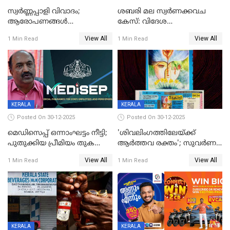
സ്വർണ്ണപ്പാളി വിവാദം;
ശബരി മല സ്വർണക്കവച
ആരോപണങ്ങൾ
കേസ്: വിദേശ
അവസാനിക്കുന്നില്ല
വ്യവസായിയുടെ ആരോപണം
View All
View All
1 Min Read
1 Min Read
നിഷേധിച്ച് ഡി മണി
KERALA
KERALA
Posted On 30-12-2025
Posted On 30-12-2025
മെഡിസെപ്പ് ഒന്നാംഘട്ടം നീട്ടി;
'ശിവലിംഗത്തിലേയ്ക്ക്
പുതുക്കിയ പ്രീമിയം തുക
ആര്‍ത്തവ രക്തം'; സുവര്‍ണ
ഈടാക്കുക ജനുവരി 31
കേരളം ലോട്ടറിയിലെ
View All
View All
1 Min Read
1 Min Read
മുതൽ
ചിത്രത്തിനെതിരെ ഹിന്ദു
ഐക്യവേദി പരാതി നൽകി
KERALA
KERALA