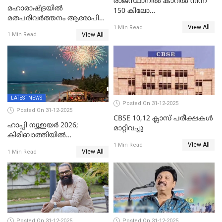
രാജസ്ഥാനിൽ കാറിൽ നിന്ന്
മഹാരാഷ്ട്രയിൽ
150 കിലോ
മതപരിവർത്തനം ആരോപിച്ചു
സ്ഫോടകവസ്തുക്കൾ
View All
അറസ്റ്റിലായ മലയാളി
1 Min Read
പിടികൂടി
View All
1 Min Read
വൈദികനും ഭാര്യയ്ക്കും
ഉൾപ്പെടെ 11പേർക്കും ജാമ്യം
LATEST NEWS
Posted On 31-12-2025
Posted On 31-12-2025
CBSE 10,12 ക്ലാസ് പരീക്ഷകള്‍
ഹാപ്പി ന്യൂഇയർ 2026;
മാറ്റിവച്ചു
കിരിബാത്തിയിൽ
View All
പുതുവർഷമെത്തി
1 Min Read
View All
1 Min Read
Posted On 31-12-2025
Posted On 31-12-2025