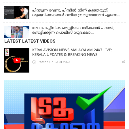
പദ്ധതി പ്രവർത്തനങ്ങൾക്ക് 14.40 കോടിയുടെ
KERALA
ഭരണാനുമതി
പിന്തുണ വേണ്ട, പിന്നില്‍ നിന്ന് കുത്തരുത്;
ശത്രുവിനെക്കാള്‍ വലിയ ശ്രതുവായാണ് എന്നെ
കണ്ടത്; എം വി ജയരാജനെതിരെ അര്‍ജുന്‍
ആയങ്കി
ലോകകപ്പിനിടെ മെസ്സിയെ വധിക്കാൻ പദ്ധതി;
ഞെട്ടിക്കുന്ന പൊലീസ് സുരക്ഷാ
രേഖകള്‍;ആറായിരത്തിലധികം ഭീഷണി
LATEST LATEST VIDEOS
സന്ദേശങ്ങൾ ലഭിച്ചെന്ന് ഫ്രഞ്ച് റഫറി
KERALAVISION NEWS MALAYALAM 24X7 LIVE:
KERALA UPDATES & BREAKING NEWS
Posted On 03-01-2023