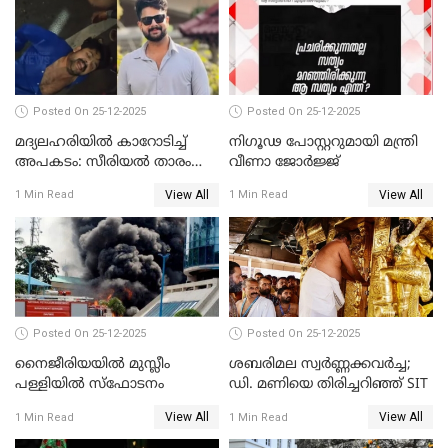
Posted On 25-12-2025
Posted On 25-12-2025
മദ്യലഹരിയിൽ കാറോടിച്ച്
നിഗൂഢ പോസ്റ്ററുമായി മന്ത്രി
അപകടം: സീരിയൽ താരം
വീണാ ജോർജ്ജ്
സിദ്ധാർത്ഥ് പ്രഭുവിനെതിരെ
View All
View All
1 Min Read
1 Min Read
കേസെടുത്തു
Posted On 25-12-2025
Posted On 25-12-2025
നൈജീരിയയിൽ മുസ്ലീം
ശബരിമല സ്വര്‍ണ്ണക്കവര്‍ച്ച;
പള്ളിയില്‍ സ്‌ഫോടനം
ഡി. മണിയെ തിരിച്ചറിഞ്ഞ് SIT
View All
View All
1 Min Read
1 Min Read