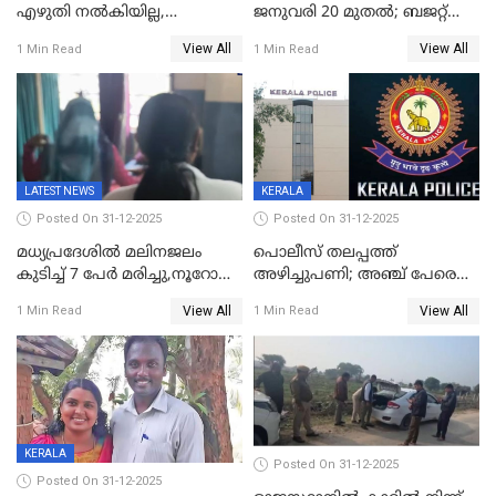
എഴുതി നൽകിയില്ല,
ജനുവരി 20 മുതല്‍; ബജറ്റ്
ജനങ്ങളെ
അവതരണം അവസാനവാരം;
View All
View All
1 Min Read
1 Min Read
തെറ്റിദ്ധരിപ്പിക്കരുത്,
മന്ത്രിസഭാ
സാങ്കൽപ്പിക കഥകൾ
യോഗതീരുമാനങ്ങൾ
പ്രചരിപ്പിക്കുന്നുവെന്നും
കടകംപള്ളി സുരേന്ദ്രൻ
LATEST NEWS
KERALA
Posted On 31-12-2025
Posted On 31-12-2025
മധ്യപ്രദേശിൽ മലിനജലം
പൊലീസ് തലപ്പത്ത്
കുടിച്ച് 7 പേർ മരിച്ചു,നൂറോളം
അഴിച്ചുപണി; അഞ്ച് പേരെ
പേർ ഗുരുതരാവസ്ഥയിൽ
ഐജി റാങ്കിലേക്ക്
View All
View All
1 Min Read
1 Min Read
ഉയർത്തി,അജിതാ ബീഗം
ക്രൈംബ്രാഞ്ച് ഐജി,
എസ്.ശ്യാംസുന്ദർ
ഇന്റലിജൻസ് ഐജി
KERALA
Posted On 31-12-2025
Posted On 31-12-2025