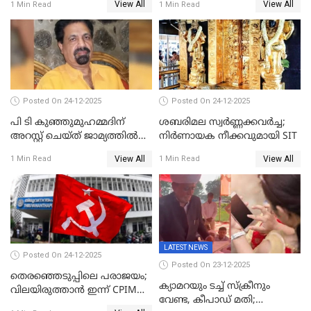
View All
View All
1 Min Read
1 Min Read
കോൺഗ്രസ്
Posted On 24-12-2025
Posted On 24-12-2025
പി ടി കുഞ്ഞുമുഹമ്മദിന്
ശബരിമല സ്വര്‍ണ്ണക്കവര്‍ച്ച;
അറസ്റ്റ് ചെയ്ത് ജാമ്യത്തില്‍
നിർണായക നീക്കവുമായി SIT
വിട്ടു
View All
View All
1 Min Read
1 Min Read
LATEST NEWS
Posted On 24-12-2025
Posted On 23-12-2025
തെരഞ്ഞെടുപ്പിലെ പരാജയം;
ക്യാമറയും ടച്ച് സ്ക്രീനും
വിലയിരുത്താന്‍ ഇന്ന് CPIM
വേണ്ട, കീപാഡ് മതി;
യോഗം