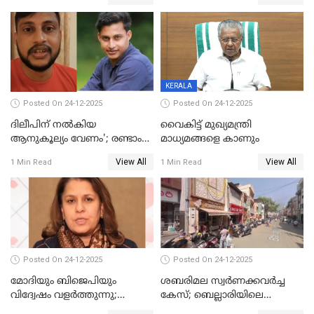
നല്‍കുമെന്ന് മുഖ്യമന്ത്രി; SIR
ആക്രമണങ്ങൾക്കും പിന്നിലും
ഹെല്‍പ് ഡസ്‌കുകള്‍
സംഘപരിവാർ’; മുഖ്യമന്ത്രി
ആരംഭിക്കാന്‍ മന്ത്രിസഭാ
യോഗ തീരുമാനം
KERALA
Posted On 24-12-2025
Posted On 24-12-2025
ദിലീപിന് നല്‍കിയ
വൈകിട്ട് മുഖ്യമന്ത്രി
ആനുകൂല്യം വേണം'; രണ്ടാം
മാധ്യമങ്ങളെ കാണും
പ്രതി മാര്‍ട്ടിന്‍
View All
View All
1 Min Read
1 Min Read
ഹൈക്കോടതിയില്‍
Posted On 24-12-2025
Posted On 24-12-2025
മോദിയും ബിജെപിയും
ശബരിമല സ്വര്‍ണക്കവര്‍ച്ച
വിദ്വേഷം വളർത്തുന്നു;
കേസ്; ബെല്ലാരിയിലെ
പ്രതിഷേധവിമായി
ജ്വല്ലറിയില്‍ പരിശോധന