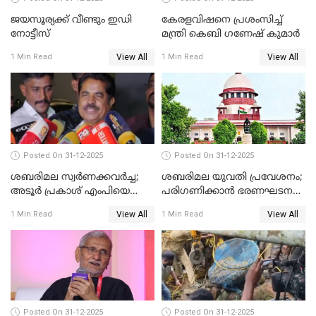
ജയസൂര്യക്ക് വീണ്ടും ഇഡി
കേരളവിഷനെ പ്രശംസിച്ച്
നോട്ടീസ്
മന്ത്രി കെബി ഗണേഷ് കുമാര്‍
View All
View All
1 Min Read
1 Min Read
Posted On 31-12-2025
Posted On 31-12-2025
ശബരിമല സ്വര്‍ണക്കവര്‍ച്ച;
ശബരിമല യുവതി പ്രവേശനം;
അടൂര്‍ പ്രകാശ് എംപിയെ
പരിഗണിക്കാന്‍ ഭരണഘടന
ചോദ്യം ചെയ്യാൻ SIT
ബെഞ്ച്
View All
View All
1 Min Read
1 Min Read
Posted On 31-12-2025
Posted On 31-12-2025