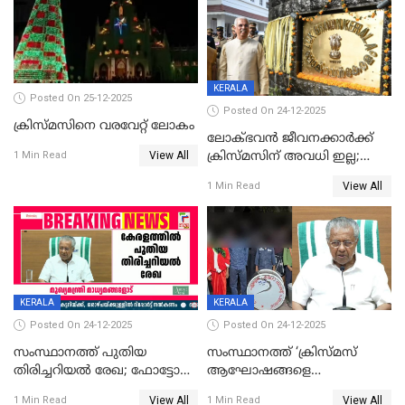
KERALA
Posted On 25-12-2025
Posted On 24-12-2025
ക്രിസ്മസിനെ വരവേറ്റ് ലോകം
ലോക്ഭവൻ ജീവനക്കാർക്ക്
View All
ക്രിസ്മസിന് അവധി ഇല്ല;
1 Min Read
ഹാജരാവാൻ ഉത്തരവ്
View All
1 Min Read
KERALA
KERALA
Posted On 24-12-2025
Posted On 24-12-2025
സംസ്ഥാനത്ത് പുതിയ
സംസ്ഥാനത്ത് ‘ക്രിസ്മസ്
തിരിച്ചറിയല്‍ രേഖ; ഫോട്ടോ
ആഘോഷങ്ങളെ
പതിപ്പിച്ച നേറ്റിവിറ്റി കാര്‍ഡ്
കടന്നാക്രമിയ്ക്കുന്നു; എല്ലാ
View All
View All
1 Min Read
1 Min Read