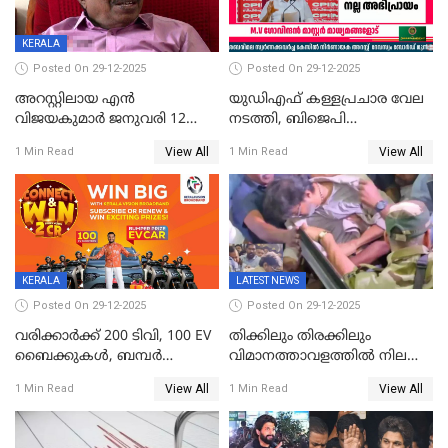
KERALA
Posted On 29-12-2025
Posted On 29-12-2025
അറസ്റ്റിലായ എൻ
യുഡിഎഫ് കള്ളപ്രചാര വേല
വിജയകുമാർ ജനുവരി 12
നടത്തി, ബിജെപി
വരെ റിമാൻഡിൽ;
ഹിന്ദുവർഗീയത പ്രചരിപ്പിച്ചു,
View All
View All
1 Min Read
1 Min Read
ജാമ്യാപേക്ഷ ഈ മാസം 31ന്
ശബരിമല അത്ര
പരിഗണിക്കും
തിരിച്ചടിയായില്ല,സർക്കാരിനെക്കുറ
ജനങ്ങൾക്ക് മികച്ച
അഭിപ്രായം, എല്‍ഡിഎഫ്
അധികാരം നിലനിര്‍ത്തും,
ലോക്സഭ
തെരഞ്ഞെടുപ്പിനേക്കാൾ 17
KERALA
LATEST NEWS
ലക്ഷം വോട്ട് ലഭിച്ചു
Posted On 29-12-2025
Posted On 29-12-2025
വരിക്കാർക്ക് 200 ടിവി, 100 EV
തിക്കിലും തിരക്കിലും
ബൈക്കുകൾ, ബമ്പർ
വിമാനത്താവളത്തില്‍ നിലത്ത്
സമ്മാനമായി EV കാർ
വീണ് വിജയ്
View All
View All
1 Min Read
1 Min Read
ഉൾപ്പെടെ 2 കോടി രൂപയുടെ
സമ്മാനങ്ങളുമായി
കേരളവിഷൻ ബ്രോഡ്ബാൻഡ്