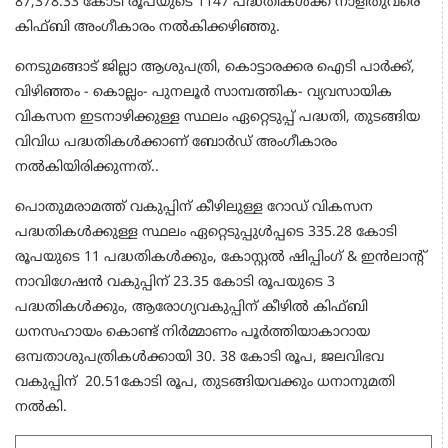
87,378.33 കോടി രൂപയുടെ 1147 പദ്ധതികൾക്ക് നാളിതുവരെ
കിഫ്ബി അംഗീകാരം നൽകിക്കഴിഞ്ഞു.
നെടുമങ്ങാട് ജില്ലാ ആശുപത്രി, കൊട്ടാരക്കര ഐടി പാർക്ക്,
വിഴിഞ്ഞം - കൊല്ലം- പുനലൂർ സാമ്പത്തിക- വ്യവസായിക
വികസന ഇടനാഴിക്കുള്ള സ്ഥലം ഏറ്റെടുപ്പ് പദ്ധതി, തുടങ്ങിയ
വിവിധ പദ്ധതികൾക്കാണ് ബോർഡ് അംഗീകാരം
നൽകിയിരിക്കുന്നത്..
പൊതുമരാമത്ത് വകുപ്പിന് കീഴിലുള്ള റോഡ് വികസന
പദ്ധതികൾക്കുള്ള സ്ഥലം ഏറ്റെടുപ്പുൾപ്പടെ 335.28 കോടി
രൂപയുടെ 11 പദ്ധതികൾക്കും, കോസ്റ്റൽ ഷിപ്പിംഗ് & ഇൻലാൻ്റ്
നാവിഗേഷൻ വകുപ്പിന് 23.35 കോടി രൂപയുടെ 3
പദ്ധതികൾക്കും, ആരോഗ്യവകുപ്പിന് കീഴിൽ കിഫ്‌ബി
ധനസഹായം കൊണ്ട് നിർമ്മാണം പൂർത്തിയാകാറായ
ഒമ്പതാശുപത്രികൾക്കായി 30. 38 കോടി രൂപ, ജലവിഭവ
വകുപ്പിന് 20.51കോടി രൂപ, തുടങ്ങിയവക്കും ധനാനുമതി
നൽകി.