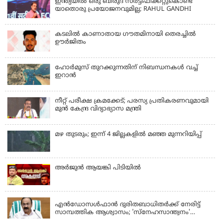
ഇന്ത്യയില്‍ ഒരു ബിരുദ സര്‍ട്ടിഫിക്കറ്റുകൊണ്ട്
യാതൊരു പ്രയോജനവുമില്ല; RAHUL GANDHI
കടലിൽ കാണാതായ ഗൗതമിനായി തെരച്ചിൽ
ഊർജിതം
ഹോര്‍മുസ് തുറക്കുന്നതിന് നിബന്ധനകള്‍ വച്ച്
ഇറാന്‍
നീറ്റ് പരീക്ഷ ക്രമക്കേട്; പരസ്യ പ്രതികരണവുമായി
മുൻ കേന്ദ്ര വിദ്യാഭ്യാസ മന്ത്രി
മഴ തുടരും; ഇന്ന് 4 ജില്ലകളില്‍ മഞ്ഞ മുന്നറിയിപ്പ്
അര്‍ജുന്‍ ആയങ്കി പിടിയില്‍
KERALA
എന്‍ഡോസള്‍ഫാന്‍ ദുരിതബാധിതർക്ക് നേരിട്ട്
സാമ്പത്തിക ആശ്വാസം; 'സ്‌നേഹസാന്ത്വനം'