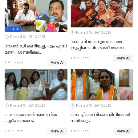
തീർത്തത് 333 കോടിയുടെ
മദ്യം
KERALA
Posted On 26-12-2025
Posted On 26-12-2025
'കെ സി വേണുഗോപാല്‍
‘ഞാൻ ഡി മണിയല്ല, എം എസ്
ഗ്രൂപ്പിലെ ചിലരാണ് തന്നെ
മണി’; ശബരിമല
തഴഞ്ഞത്'; ലാലി ജെയിംസ്
View All
സ്വർണക്കവർച്ചയുമായി ഒരു
1 Min Read
View All
1 Min Read
ബന്ധവും ഇല്ലെന്ന് എസ്ഐടി
ചോദ്യം ചെയ്ത ദിണ്ടിഗലിലെ
വ്യവസായി
Posted On 26-12-2025
Posted On 26-12-2025
പാലായെ നയിക്കാന്‍ ദിയ
കൊച്ചിയെ വി.കെ മിനിമോള്‍
പുളിക്കക്കണ്ടം
നയിക്കും
View All
View All
1 Min Read
1 Min Read