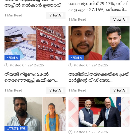
കോൺഗ്രസിന് 29.17%, സി പി
അപ്പീൽ നൽകാൻ ഉത്തരവ്
ഐ എം - 27.16%; ബിജെപി
View All
20% കടന്നത്
1 Min Read
View All
1 Min Read
തിരുവനന്തപുരത്ത് മാത്രം,
തദ്ദേശത്തിലെ യഥാർത്ഥ
കണക്ക് പുറത്ത്
KERALA
KERALA
Posted On 22-12-2025
Posted On 22-12-2025
തീയതി നീട്ടണം; SIRൽ
അതിജീവിതയ്‌ക്കെതിരെ പ്രതി
തെരഞ്ഞെടുപ്പ് കമ്മീഷന്
മാർട്ടിന്റെ വീഡിയോ;
കത്തയച്ച് കേരളം
പ്രചരിപ്പിച്ച മൂന്നുപേർ
View All
View All
1 Min Read
1 Min Read
അറസ്റ്റിൽ; നൂറോളം
സൈറ്റുകളിൽ നിന്നും
വിഡിയോ നീക്കം ചെയ്യാനും
പൊലീസ്
LATEST NEWS
Posted On 22-12-2025