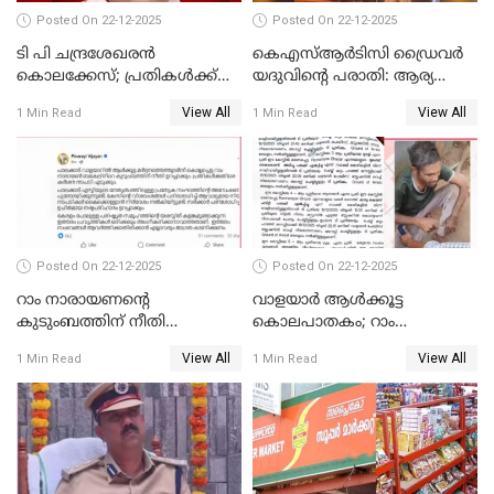
Posted On 22-12-2025
Posted On 22-12-2025
ടി പി ചന്ദ്രശേഖരന്‍
കെഎസ്ആർടിസി ഡ്രൈവർ
കൊലക്കേസ്; പ്രതികള്‍ക്ക്
യദുവിന്റെ പരാതി: ആര്യ
വീണ്ടും പരോള്‍
രാജേന്ദ്രനും സച്ചിൻ ദേവിനും
View All
View All
1 Min Read
1 Min Read
കോടതി നോട്ടീസ്
Posted On 22-12-2025
Posted On 22-12-2025
റാം നാരായണന്റെ
വാളയാർ ആൾക്കൂട്ട
കുടുംബത്തിന് നീതി
കൊലപാതകം; റാം
ഉറപ്പാക്കും; പിണറായി
നാരായണൻ നേരിട്ടത് ക്രൂര
View All
View All
1 Min Read
1 Min Read
വിജയന്‍
പീഡനം