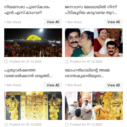
നിയമസഭാ പുരസ്‌കാരം
ജനവാസ മേഖലയിൽ നിന്ന്
എൻ.എസ്.മാധവന്
പിടികൂടിയ കടുവയെ തുറന്നു
വിട്ടു
View All
View All
1 Min Read
1 Min Read
Posted On 31-12-2025
Posted On 31-12-2025
പുതുവര്‍ഷത്തെ
മോഹന്‍ലാലിന്റെ അമ്മ
വരവേല്‍ക്കാന്‍ ഒരുങ്ങി
ശാന്തകുമാരിയുടെ
ലോകം
സംസ്‌കാരം ഇന്ന്
View All
View All
1 Min Read
1 Min Read
Posted On 31-12-2025
Posted On 31-12-2025