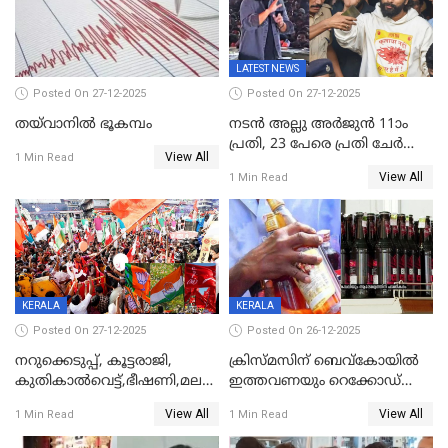
കണക്ട്&വിൻ
LATEST NEWS
Posted On 27-12-2025
Posted On 27-12-2025
തയ്‌വാനിൽ ഭൂകമ്പം
നടൻ അല്ലു അർജുൻ 11ാം
പ്രതി, 23 പേരെ പ്രതി ചേർത്ത്
View All
1 Min Read
കുറ്റപത്രം സമർപ്പിച്ചു
View All
1 Min Read
KERALA
KERALA
Posted On 27-12-2025
Posted On 26-12-2025
നറുക്കെടുപ്പ്, കൂട്ടരാജി,
ക്രിസ്മസിന് ബെവ്‌കോയിൽ
കുതികാൽവെട്ട്,ഭീഷണി,മലബാറിലാകട്ടെ
ഇത്തവണയും റെക്കോഡ്
ട്വിസ്റ്റോട് ട്വിസ്റ്റും; അടിമുടി
വിൽപ്പന;കഴിഞ്ഞവർഷത്തേക്ക
View All
View All
1 Min Read
1 Min Read
നാടകീയമായി പഞ്ചായത്ത്
53 കോടി രൂപയുടെ അധിക
പ്രസിഡന്‍റ് തെരഞ്ഞെടുപ്പ്
വിൽപ്പന; മലയാളി കുടിച്ചു