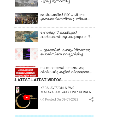
ചുവപ്പ് മുന്നറിയിപ്പ്
ജാര്‍ഖണ്ഡില്‍ PSC പരീക്ഷാ
ക്രമക്കേടിനെതിരെ പ്രതിഷേധം;
ചര്‍ച്ചക്ക് തുടക്കമിട്ട് സർക്കാർ
ഹോര്‍മുസ് കടലിടുക്ക്
ഭാഗികമായി തുറക്കുന്നുവെന്ന്
റിപ്പോര്‍ട്ട്
പറ്റുമെങ്കിൽ കണ്ടുപിടിക്കെടാ;
പൊലീസിനെ വെല്ലുവിളിച്ച്
അർജുൻ ആയങ്കി
സംസ്ഥാനത്ത് കനത്ത മഴ;
വിവിധ ജില്ലകളിൽ വിദ്യാഭ്യാസ
സ്ഥാപനങ്ങൾക്ക് അവധി
LATEST LATEST VIDEOS
KERALAVISION NEWS
MALAYALAM 24X7 LIVE: KERALA
UPDATES & BREAKING NEWS
Posted On 03-01-2023