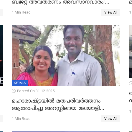
ബജറ്റ് അവതരണം അവസാനവാരം;
മന്ത്രിസഭാ യോഗതീരുമാനങ്ങൾ
1 Min Read
1
View All
KERALA
Posted On 31-12-2025
മഹാരാഷ്ട്രയിൽ മതപരിവർത്തനം
ആരോപിച്ചു അറസ്റ്റിലായ മലയാളി
1
വൈദികനും ഭാര്യയ്ക്കും ഉൾപ്പെടെ
1 Min Read
View All
11പേർക്കും ജാമ്യം