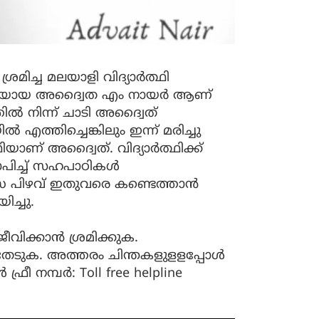
മിച്ച മലയാളി വിദ്യാർത്ഥി
സ്വദേശിയായ അദ്വൈത എം നായർ ആണ്
തില്‍ നിന്ന് ചാടി അദ്വൈത്
എത്തിച്ചെങ്കിലും ഇന്ന് മരിച്ചു
ഥിയാണ് അദ്വൈത്. വിദ്യാർത്ഥിക്ക്
ച്ച് സഹപാഠികള്‍
്സ പിഴവ് ഇതുവരെ കണ്ടെത്താൻ
ിച്ചു.
ീവിക്കാൻ ശ്രമിക്കുക.
േടുക. അത്തരം ചിന്തകളുളളപ്പോൾ
ീ നമ്പർ: Toll free helpline