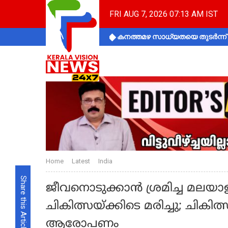
FRI AUG 7, 2026 07:13 AM IST
കനത്തമഴ സാധ്യതയെ തുടർന്ന് ക
Home
Latest
India
Share this Article
ജീവനൊടുക്കാൻ ശ്രമിച്ച മലയാളി
ചികിത്സയ്ക്കിടെ മരിച്ചു; ചികി
ആരോപണം