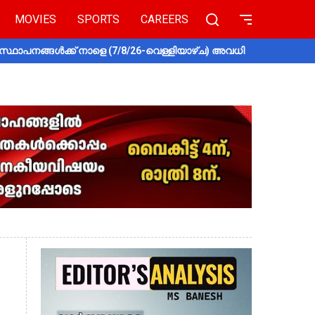
MOVIES
SPORTS
CAREERS
സ്ഥാപനങ്ങൾക്ക് നാളെ (7/8/26-വെള്ളിയാഴ്ച) അവധി
തൃശൂരിൽ