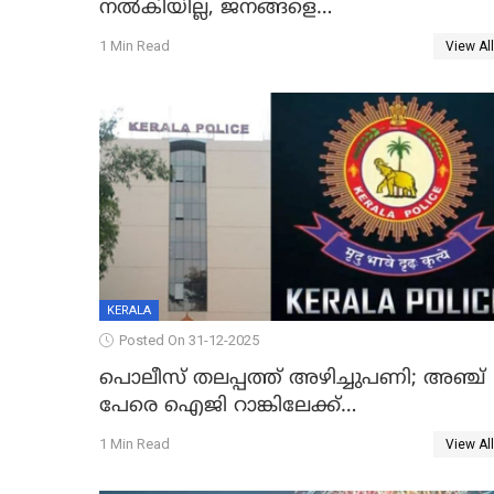
നൽകിയില്ല, ജനങ്ങളെ
തെറ്റിദ്ധരിപ്പിക്കരുത്, സാങ്കൽപ്പിക
1 Min Read
View All
കഥകൾ പ്രചരിപ്പിക്കുന്നുവെന്നും
കടകംപള്ളി സുരേന്ദ്രൻ
KERALA
Posted On 31-12-2025
പൊലീസ് തലപ്പത്ത് അഴിച്ചുപണി; അഞ്ച്
പേരെ ഐജി റാങ്കിലേക്ക്
ഉയർത്തി,അജിതാ ബീഗം ക്രൈംബ്രാഞ്ച്
1 Min Read
View All
ഐജി, എസ്.ശ്യാംസുന്ദർ ഇന്റലിജൻസ്
ഐജി