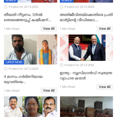
KERALA
KERALA
Posted On 22-12-2025
Posted On 22-12-2025
തീയതി നീട്ടണം; SIRൽ
അതിജീവിതയ്‌ക്കെതിരെ പ്രതി
തെരഞ്ഞെടുപ്പ് കമ്മീഷന്
മാർട്ടിന്റെ വീഡിയോ;
കത്തയച്ച് കേരളം
പ്രചരിപ്പിച്ച മൂന്നുപേർ
View All
View All
1 Min Read
1 Min Read
അറസ്റ്റിൽ; നൂറോളം
സൈറ്റുകളിൽ നിന്നും
വിഡിയോ നീക്കം ചെയ്യാനും
പൊലീസ്
LATEST NEWS
Posted On 22-12-2025
Posted On 22-12-2025
ഇന്ത്യ - ന്യൂസിലാൻഡ് സ്വതന്ത്ര
4 മാസം ഗർഭിണിയായ
വ്യാപാര കരാർ
യുവതിയെ
View All
വെട്ടിക്കൊലപ്പെടുത്തി
1 Min Read
View All
1 Min Read
പിതാവും സഹോദരനും;
ദുരഭിമാനക്കൊലയിൽ
നടുങ്ങി കർണാടക