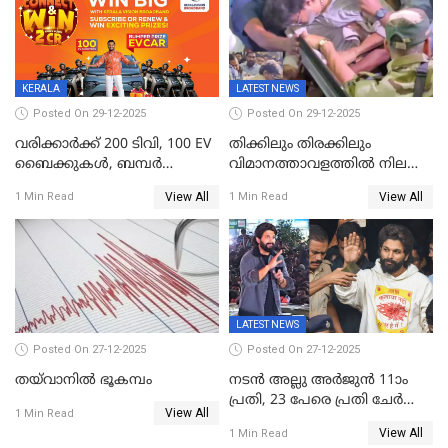
ജനങ്ങൾക്ക് മികച്ച
അഭിപ്രായം, എല്‍ഡിഎഫ്
അധികാരം നിലനിര്‍ത്തും,
ലോക്സഭ
തെരഞ്ഞെടുപ്പിനേക്കാൾ 17
KERALA
LATEST NEWS
ലക്ഷം വോട്ട് ലഭിച്ചു
Posted On 29-12-2025
Posted On 29-12-2025
വരിക്കാർക്ക് 200 ടിവി, 100 EV
തിക്കിലും തിരക്കിലും
ബൈക്കുകൾ, ബമ്പർ
വിമാനത്താവളത്തില്‍ നിലത്ത്
സമ്മാനമായി EV കാർ
വീണ് വിജയ്
View All
View All
1 Min Read
1 Min Read
ഉൾപ്പെടെ 2 കോടി രൂപയുടെ
സമ്മാനങ്ങളുമായി
കേരളവിഷൻ ബ്രോഡ്ബാൻഡ്
കണക്ട്&വിൻ
LATEST NEWS
Posted On 27-12-2025
Posted On 27-12-2025
തയ്‌വാനിൽ ഭൂകമ്പം
നടൻ അല്ലു അർജുൻ 11ാം
പ്രതി, 23 പേരെ പ്രതി ചേർത്ത്
View All
1 Min Read
കുറ്റപത്രം സമർപ്പിച്ചു
View All
1 Min Read