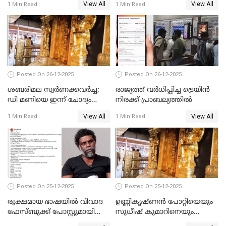
View All
View All
1 Min Read
1 Min Read
പോറ്റിയും ഒപ്പമുള്ള AI ചിത്രം
പങ്കുവെച്ചു
Posted On 26-12-2025
Posted On 26-12-2025
ശബരിമല സ്വര്‍ണക്കവര്‍ച്ച;
രാജ്യത്ത് വര്‍ധിപ്പിച്ച ട്രെയിന്‍
ഡി മണിയെ ഇന്ന് ചോദ്യം
നിരക്ക് പ്രാബല്യത്തില്‍
ചെയ്യും
View All
View All
1 Min Read
1 Min Read
Posted On 25-12-2025
Posted On 25-12-2025
രൂക്ഷമായ ഭാഷയിൽ വിവാദ
ഉണ്ണികൃഷ്ണന്‍ പോറ്റിയെയും
ഫേസ്ബുക്ക് പോസ്റ്റുമായി
സുധീഷ് കുമാറിനെയും
നടൻ വിനായകൻ
വീണ്ടും ചോദ്യം ചെയ്ത് SIT