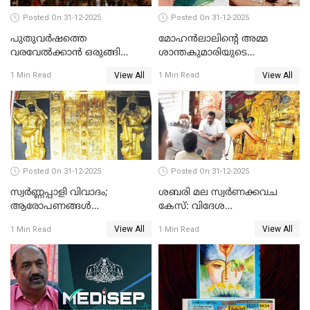
Posted On 31-12-2025
Posted On 31-12-2025
പുതുവര്‍ഷത്തെ
മോഹന്‍ലാലിന്റെ അമ്മ
വരവേല്‍ക്കാന്‍ ഒരുങ്ങി
ശാന്തകുമാരിയുടെ
ലോകം
സംസ്‌കാരം ഇന്ന്
View All
View All
1 Min Read
1 Min Read
Posted On 31-12-2025
Posted On 31-12-2025
സ്വർണ്ണപ്പാളി വിവാദം;
ശബരി മല സ്വർണക്കവച
ആരോപണങ്ങൾ
കേസ്: വിദേശ
അവസാനിക്കുന്നില്ല
വ്യവസായിയുടെ ആരോപണം
View All
View All
1 Min Read
1 Min Read
നിഷേധിച്ച് ഡി മണി