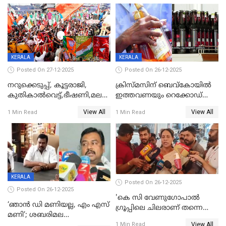
KERALA
KERALA
Posted On 27-12-2025
Posted On 26-12-2025
നറുക്കെടുപ്പ്, കൂട്ടരാജി,
ക്രിസ്മസിന് ബെവ്‌കോയിൽ
കുതികാൽവെട്ട്,ഭീഷണി,മലബാറിലാകട്ടെ
ഇത്തവണയും റെക്കോഡ്
ട്വിസ്റ്റോട് ട്വിസ്റ്റും; അടിമുടി
വിൽപ്പന;കഴിഞ്ഞവർഷത്തേക്ക
View All
View All
1 Min Read
1 Min Read
നാടകീയമായി പഞ്ചായത്ത്
53 കോടി രൂപയുടെ അധിക
പ്രസിഡന്‍റ് തെരഞ്ഞെടുപ്പ്
വിൽപ്പന; മലയാളി കുടിച്ചു
തീർത്തത് 333 കോടിയുടെ
മദ്യം
KERALA
Posted On 26-12-2025
Posted On 26-12-2025
'കെ സി വേണുഗോപാല്‍
‘ഞാൻ ഡി മണിയല്ല, എം എസ്
ഗ്രൂപ്പിലെ ചിലരാണ് തന്നെ
മണി’; ശബരിമല
തഴഞ്ഞത്'; ലാലി ജെയിംസ്
View All
സ്വർണക്കവർച്ചയുമായി ഒരു
1 Min Read