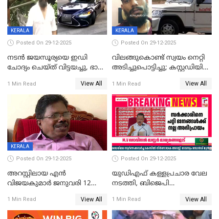
CPIഎക്സിക്യൂട്ടീവിൽ
വിമർശനം
KERALA
KERALA
Posted On 29-12-2025
Posted On 29-12-2025
നടൻ ജയസൂര്യയെ ഇഡി
വിലങ്ങുകൊണ്ട് സ്വയം നെറ്റി
ചോദ്യം ചെയ്ത് വിട്ടയച്ചു, ഭാര്യ
അടിച്ചുപൊട്ടിച്ചു; കസ്റ്റഡിയിൽ
സരിതയുടെയും
എടുക്കുന്നതിനിടെ
View All
View All
1 Min Read
1 Min Read
മൊഴിയെടുത്തു
വധശ്രമക്കേസ് പ്രതി
വിലങ്ങുമായി രക്ഷപ്പെട്ടു;
വ്യാപക തെരച്ചിൽ
KERALA
Posted On 29-12-2025
Posted On 29-12-2025
അറസ്റ്റിലായ എൻ
യുഡിഎഫ് കള്ളപ്രചാര വേല
വിജയകുമാർ ജനുവരി 12
നടത്തി, ബിജെപി
വരെ റിമാൻഡിൽ;
ഹിന്ദുവർഗീയത പ്രചരിപ്പിച്ചു,
View All
View All
1 Min Read
1 Min Read
ജാമ്യാപേക്ഷ ഈ മാസം 31ന്
ശബരിമല അത്ര
പരിഗണിക്കും
തിരിച്ചടിയായില്ല,സർക്കാരിനെക്കുറ