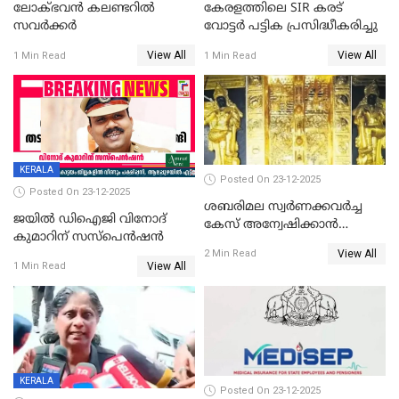
ലോക്ഭവൻ കലണ്ടറിൽ
കേരളത്തിലെ SIR കരട്
സവർക്കർ
വോട്ടര്‍ പട്ടിക പ്രസിദ്ധീകരിച്ചു
View All
View All
1 Min Read
1 Min Read
KERALA
Posted On 23-12-2025
Posted On 23-12-2025
ശബരിമല സ്വര്‍ണക്കവര്‍ച്ച
ജയിൽ ഡിഐജി വിനോദ്
കേസ് അന്വേഷിക്കാന്‍
കുമാറിന് സസ്പെൻഷൻ
തയ്യാറെന്ന് CBI
View All
2 Min Read
View All
1 Min Read
KERALA
Posted On 23-12-2025