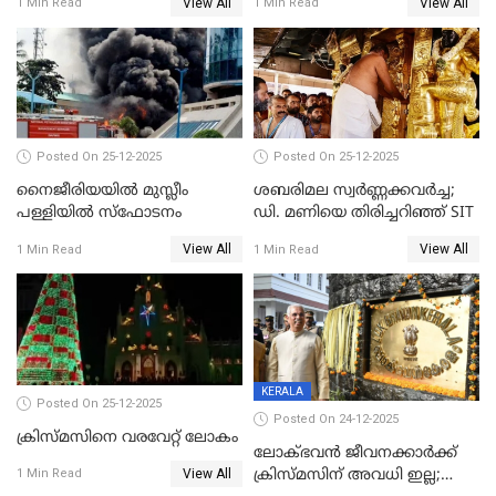
View All
View All
1 Min Read
1 Min Read
കേസെടുത്തു
Posted On 25-12-2025
Posted On 25-12-2025
നൈജീരിയയിൽ മുസ്ലീം
ശബരിമല സ്വര്‍ണ്ണക്കവര്‍ച്ച;
പള്ളിയില്‍ സ്‌ഫോടനം
ഡി. മണിയെ തിരിച്ചറിഞ്ഞ് SIT
View All
View All
1 Min Read
1 Min Read
KERALA
Posted On 25-12-2025
Posted On 24-12-2025
ക്രിസ്മസിനെ വരവേറ്റ് ലോകം
ലോക്ഭവൻ ജീവനക്കാർക്ക്
View All
ക്രിസ്മസിന് അവധി ഇല്ല;
1 Min Read