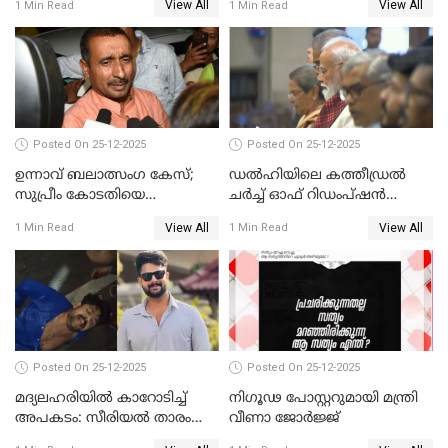
View All
View All
1 Min Read
1 Min Read
Posted On 25-12-2025
Posted On 25-12-2025
ഉന്നാവ് ബലാത്സംഗ കേസ്;
ഡൽഹിയിലെ കത്തീഡ്രൽ
സുപ്രീം കോടതിയെ
ചർച്ച് ഓഫ് റിഡംപ്ഷൻ
സമീപിക്കാനൊരുങ്ങി
സന്ദർശിച്ച് പ്രധാനമന്ത്രി
View All
View All
1 Min Read
1 Min Read
അതിജീവിത
Posted On 25-12-2025
Posted On 25-12-2025
മദ്യലഹരിയിൽ കാറോടിച്ച്
നിഗൂഢ പോസ്റ്ററുമായി മന്ത്രി
അപകടം: സീരിയൽ താരം
വീണാ ജോർജ്ജ്
സിദ്ധാർത്ഥ് പ്രഭുവിനെതിരെ