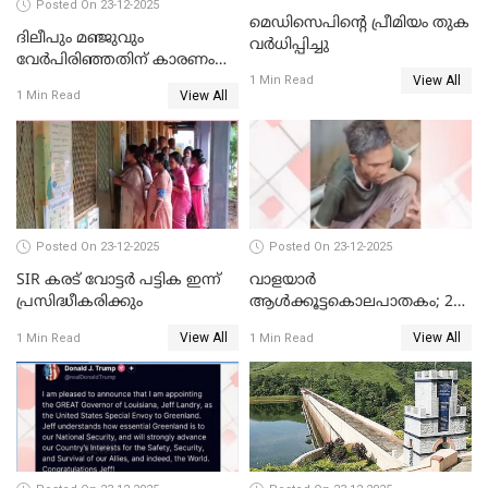
Posted On 23-12-2025
മെഡിസെപിന്റെ പ്രീമിയം തുക
ദിലീപും മഞ്ജുവും
വർധിപ്പിച്ചു
വേർപിരിഞ്ഞതിന് കാരണം
View All
ദിലീപ് മഞ്ജുവിന് നൽകിയ ആ
1 Min Read
View All
1 Min Read
പഴയ മൊബൈലിൽ നിന്ന്
കണ്ടെത്തിയ ചാറ്റിൽ
നിന്നാണ്; എട്ടാം പ്രതിക്ക്
മോട്ടീവ് ഉണ്ടായിരുന്നെന്നും
അഡ്വ. ടി.ബി മിനി
Posted On 23-12-2025
Posted On 23-12-2025
SIR കരട് വോട്ടര്‍ പട്ടിക ഇന്ന്
വാളയാർ
പ്രസിദ്ധീകരിക്കും
ആൾക്കൂട്ടകൊലപാതകം; 2
പേർ കൂടി കസ്റ്റഡിയിൽ
View All
View All
1 Min Read
1 Min Read