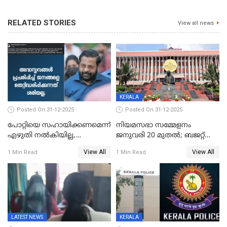
RELATED STORIES
View all news
KERALA
Posted On 31-12-2025
Posted On 31-12-2025
പോറ്റിയെ സഹായിക്കണമെന്ന്
നിയമസഭാ സമ്മേളനം
എഴുതി നൽകിയില്ല,
ജനുവരി 20 മുതല്‍; ബജറ്റ്
ജനങ്ങളെ
അവതരണം അവസാനവാരം;
View All
View All
1 Min Read
1 Min Read
തെറ്റിദ്ധരിപ്പിക്കരുത്,
മന്ത്രിസഭാ
സാങ്കൽപ്പിക കഥകൾ
യോഗതീരുമാനങ്ങൾ
പ്രചരിപ്പിക്കുന്നുവെന്നും
കടകംപള്ളി സുരേന്ദ്രൻ
LATEST NEWS
KERALA