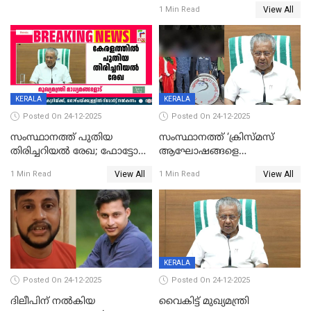
ഹാജരാവാൻ ഉത്തരവ്
View All
1 Min Read
KERALA
KERALA
Posted On 24-12-2025
Posted On 24-12-2025
സംസ്ഥാനത്ത് പുതിയ
സംസ്ഥാനത്ത് ‘ക്രിസ്മസ്
തിരിച്ചറിയല്‍ രേഖ; ഫോട്ടോ
ആഘോഷങ്ങളെ
പതിപ്പിച്ച നേറ്റിവിറ്റി കാര്‍ഡ്
കടന്നാക്രമിയ്ക്കുന്നു; എല്ലാ
View All
View All
1 Min Read
1 Min Read
നല്‍കുമെന്ന് മുഖ്യമന്ത്രി; SIR
ആക്രമണങ്ങൾക്കും പിന്നിലും
ഹെല്‍പ് ഡസ്‌കുകള്‍
സംഘപരിവാർ’; മുഖ്യമന്ത്രി
ആരംഭിക്കാന്‍ മന്ത്രിസഭാ
യോഗ തീരുമാനം
KERALA
Posted On 24-12-2025
Posted On 24-12-2025
ദിലീപിന് നല്‍കിയ
വൈകിട്ട് മുഖ്യമന്ത്രി