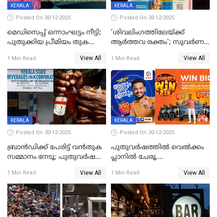
KERALA
KERALA
Posted On 30-12-2025
Posted On 30-12-2025
മെഡിസെപ്പ് ഒന്നാംഘട്ടം നീട്ടി;
'ശിവലിംഗത്തിലേയ്ക്ക്
പുതുക്കിയ പ്രീമിയം തുക
ആര്‍ത്തവ രക്തം'; സുവര്‍ണ
ഈടാക്കുക ജനുവരി 31
കേരളം ലോട്ടറിയിലെ
View All
View All
1 Min Read
1 Min Read
മുതൽ
ചിത്രത്തിനെതിരെ ഹിന്ദു
ഐക്യവേദി പരാതി നൽകി
KERALA
KERALA
Posted On 30-12-2025
Posted On 30-12-2025
ബ്രാൻഡിക്ക് പേരിട്ട് വൻതുക
പുതുവർഷത്തിൽ വെൽക്കം
സമ്മാനം നേടൂ; പുതുവർഷ
പ്ലാനിൽ ചേരൂ,
ഓഫറുമായി ബെവ്‌കോ
350എംപിപിഎസ് വേഗതയിൽ
View All
View All
1 Min Read
1 Min Read
ഇന്റർനെറ്റും ഒപ്പം കീയുടെ
മെഗാ പ്ലാൻ സൗജന്യം; ഒപ്പം
വരിക്കാർക്ക് 200 ടിവി, 100 EV
ബൈക്കുകൾ, ബമ്പർ
സമ്മാനമായി EV കാർ