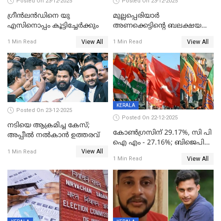
Posted On 23-12-2025
Posted On 23-12-2025
ഗ്രീന്‍ലന്‍ഡിനെ യു
മുല്ലപ്പെരിയാര്‍
എസിനൊപ്പം കൂട്ടിച്ചേര്‍ക്കും
അണക്കെട്ടിന്റെ ബലക്ഷയ
നിര്‍ണയം; പരിശോധന ഇന്ന്
View All
View All
1 Min Read
1 Min Read
തുടങ്ങും
KERALA
Posted On 23-12-2025
Posted On 22-12-2025
നടിയെ ആക്രമിച്ച കേസ്;
കോൺഗ്രസിന് 29.17%, സി പി
അപ്പീൽ നൽകാൻ ഉത്തരവ്
ഐ എം - 27.16%; ബിജെപി
View All
20% കടന്നത്
1 Min Read
View All
1 Min Read
തിരുവനന്തപുരത്ത് മാത്രം,
തദ്ദേശത്തിലെ യഥാർത്ഥ
കണക്ക് പുറത്ത്