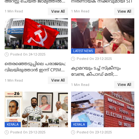
അറസ്റ്റ് ചെയ്ത് ജാമ്യത്തില്‍
നിർണായക നീക്കവുമായി SIT
വിട്ടു
View All
View All
1 Min Read
1 Min Read
LATEST NEWS
Posted On 24-12-2025
Posted On 23-12-2025
തെരഞ്ഞെടുപ്പിലെ പരാജയം;
ക്യാമറയും ടച്ച് സ്ക്രീനും
വിലയിരുത്താന്‍ ഇന്ന് CPIM
വേണ്ട, കീപാഡ് മതി;
യോഗം
View All
സ്ത്രീകൾക്ക് സ്മാർട്ട് ഫോൺ
1 Min Read
View All
1 Min Read
വിലക്കി രാജ്യത്തെ ഒരു
പഞ്ചായത്ത്
KERALA
KERALA
Posted On 23-12-2025
Posted On 23-12-2025