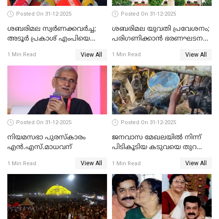
Posted On 31-12-2025
Posted On 31-12-2025
ശബരിമല സ്വര്‍ണക്കവര്‍ച്ച;
ശബരിമല യുവതി പ്രവേശനം;
അടൂര്‍ പ്രകാശ് എംപിയെ
പരിഗണിക്കാന്‍ ഭരണഘടന
ചോദ്യം ചെയ്യാൻ SIT
ബെഞ്ച്
View All
View All
1 Min Read
1 Min Read
Posted On 31-12-2025
Posted On 31-12-2025
നിയമസഭാ പുരസ്‌കാരം
ജനവാസ മേഖലയിൽ നിന്ന്
എൻ.എസ്.മാധവന്
പിടികൂടിയ കടുവയെ തുറന്നു
വിട്ടു
View All
View All
1 Min Read
1 Min Read