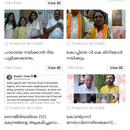
View All
1 Min Read
ബന്ധവും ഇല്ലെന്ന് എസ്ഐടി
ചോദ്യം ചെയ്ത ദിണ്ടിഗലിലെ
വ്യവസായി
Posted On 26-12-2025
Posted On 26-12-2025
പാലായെ നയിക്കാന്‍ ദിയ
കൊച്ചിയെ വി.കെ മിനിമോള്‍
പുളിക്കക്കണ്ടം
നയിക്കും
View All
View All
1 Min Read
1 Min Read
Posted On 26-12-2025
Posted On 26-12-2025
നൈജീരിയയിലെ ISIS
കോണ്‍ഗ്രസ്
കേന്ദ്രങ്ങളെ ആക്രമിച്ചുവെന്ന്
നേതാവിനെതിരെകേസ്;
ട്രംപ്
മുഖ്യമന്ത്രിയും ഉണ്ണികൃഷ്ണന്‍