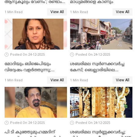
ആനുകൂല്യം വേണം'; രണ്ടാം
മാധ്യമങ്ങളെ കാണും
പ്രതി മാര്‍ട്ടിന്‍
View All
View All
1 Min Read
1 Min Read
ഹൈക്കോടതിയില്‍
Posted On 24-12-2025
Posted On 24-12-2025
മോദിയും ബിജെപിയും
ശബരിമല സ്വര്‍ണക്കവര്‍ച്ച
വിദ്വേഷം വളർത്തുന്നു;
കേസ്; ബെല്ലാരിയിലെ
പ്രതിഷേധവിമായി
ജ്വല്ലറിയില്‍ പരിശോധന
View All
View All
1 Min Read
1 Min Read
കോൺഗ്രസ്
Posted On 24-12-2025
Posted On 24-12-2025
പി ടി കുഞ്ഞുമുഹമ്മദിന്
ശബരിമല സ്വര്‍ണ്ണക്കവര്‍ച്ച;