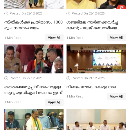
Posted On 22-12-2025
Posted On 22-12-2025
സ്ത്രീകള്‍ക്ക് പ്രതിമാസം 1000
ശബരിമല സ്വര്‍ണക്കവര്‍ച്ച
രൂപ ധനസഹായം
കേസ്; പങ്കജ് ഭണ്ഡാരിയെയും
ഗോവര്‍ധനെയും കസ്റ്റഡിയില്‍
View All
View All
1 Min Read
1 Min Read
വാങ്ങാന്‍ SIT
Posted On 22-12-2025
Posted On 21-12-2025
തെരഞ്ഞെടുപ്പിന് ശേഷമുള്ള
വീണ്ടും ലോക കേരള സഭ
ആദ്യ യുഡിഎഫ് യോഗം ഇന്ന്
View All
1 Min Read
View All
1 Min Read