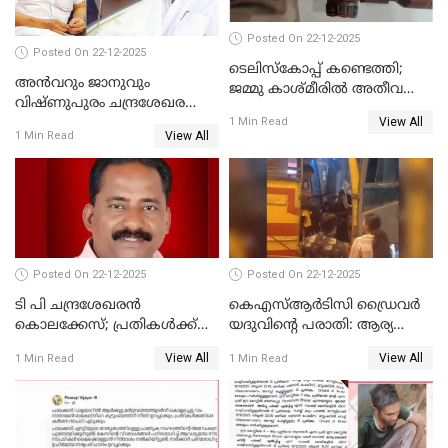
Posted On 22-12-2025
Posted On 22-12-2025
ടെലിസ്‌കോപ്പ് കണ്ടെത്തി;
അൻവറും ജാനുവും
ജമ്മു കാശ്മീരില്‍ അതീവ
വിഷ്ണുപുരം ചന്ദ്രശേഖരന്റെ
ജാഗ്രത നിര്‍ദ്ദേശം
View All
പാർട്ടിയും UDF
1 Min Read
View All
1 Min Read
അസോസിയേറ്റ് അംഗങ്ങൾ;
അസോസിയേറ്റ്
അംഗമാകാനില്ലെന്നും
UDFലേക്കില്ലെന്നും
വിഷ്ണുപുരം ചന്ദ്രശേഖരൻ
Posted On 22-12-2025
Posted On 22-12-2025
ടി പി ചന്ദ്രശേഖരന്‍
കെഎസ്ആർടിസി ഡ്രൈവർ
കൊലക്കേസ്; പ്രതികള്‍ക്ക്
യദുവിന്റെ പരാതി: ആര്യ
വീണ്ടും പരോള്‍
രാജേന്ദ്രനും സച്ചിൻ ദേവിനും
View All
View All
1 Min Read
1 Min Read
കോടതി നോട്ടീസ്