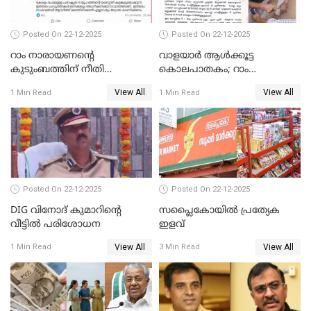
Posted On 22-12-2025
Posted On 22-12-2025
റാം നാരായണന്റെ
വാളയാർ ആൾക്കൂട്ട
കുടുംബത്തിന് നീതി
കൊലപാതകം; റാം
ഉറപ്പാക്കും; പിണറായി
നാരായണൻ നേരിട്ടത് ക്രൂര
View All
View All
1 Min Read
1 Min Read
വിജയന്‍
പീഡനം
Posted On 22-12-2025
Posted On 22-12-2025
DIG വിനോദ് കുമാറിന്റെ
സപ്ലൈകോയിൽ പ്രത്യേക
വീട്ടില്‍ പരിശോധന
ഇളവ്
View All
View All
1 Min Read
3 Min Read