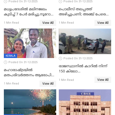
Posted On 31-12-2025
Posted On 31-12-2025
മധ്യപ്രദേശിൽ മലിനജലം
പൊലീസ് തലപ്പത്ത്
കുടിച്ച് 7 പേർ മരിച്ചു,നൂറോളം
അഴിച്ചുപണി; അഞ്ച് പേരെ
പേർ ഗുരുതരാവസ്ഥയിൽ
ഐജി റാങ്കിലേക്ക്
View All
View All
1 Min Read
1 Min Read
ഉയർത്തി,അജിതാ ബീഗം
ക്രൈംബ്രാഞ്ച് ഐജി,
എസ്.ശ്യാംസുന്ദർ
ഇന്റലിജൻസ് ഐജി
KERALA
Posted On 31-12-2025
Posted On 31-12-2025
രാജസ്ഥാനിൽ കാറിൽ നിന്ന്
മഹാരാഷ്ട്രയിൽ
150 കിലോ
മതപരിവർത്തനം ആരോപിച്ചു
സ്ഫോടകവസ്തുക്കൾ
View All
അറസ്റ്റിലായ മലയാളി
1 Min Read
പിടികൂടി
View All
1 Min Read
വൈദികനും ഭാര്യയ്ക്കും
ഉൾപ്പെടെ 11പേർക്കും ജാമ്യം