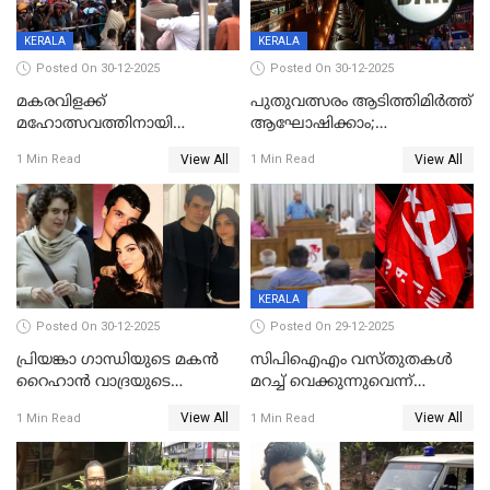
ഉൾപ്പെടെ 2 കോടി രൂപയുടെ
സമ്മാനപദ്ധതിയും
KERALA
KERALA
Posted On 30-12-2025
Posted On 30-12-2025
മകരവിളക്ക്
പുതുവത്സരം ആടിത്തിമിർത്ത്
മഹോത്സവത്തിനായി
ആഘോഷിക്കാം;
ശബരിമല നട തുറന്നു;
ബാറുകള്‍ക്ക് 12 മണി വരെ
View All
View All
1 Min Read
1 Min Read
സന്നിധാനത്ത് വൻ
പ്രവര്‍ത്തനാനുമതി
ഭക്തജനത്തിരക്ക്
KERALA
Posted On 30-12-2025
Posted On 29-12-2025
പ്രിയങ്കാ ​ഗാന്ധിയുടെ മകൻ
സിപിഐഎം വസ്തുതകൾ
റൈഹാൻ വാദ്രയുടെ
മറച്ച് വെക്കുന്നുവെന്ന്
വിവാഹനിശ്ചയം
സിപിഐ, 'പത്മകുമാറിനെ
View All
View All
1 Min Read
1 Min Read
കഴിഞ്ഞതായി റിപ്പോർട്ട്
സംരക്ഷിച്ചത്
തിരിച്ചടിച്ചു',വെള്ളാപ്പള്ളിയെ
ന്യായീകരിക്കുന്നതിലും