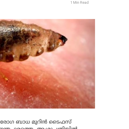
1 Min Read
യൽ രോഗ ബാധ മുറിൻ ടൈഫസ്