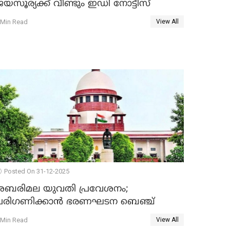
യസൂര്യക്ക് വീണ്ടും ഇഡി നോട്ടീസ്
 Min Read
View All
Posted On 31-12-2025
ശബരിമല യുവതി പ്രവേശനം;
പരിഗണിക്കാന്‍ ഭരണഘടന ബെഞ്ച്
 Min Read
View All