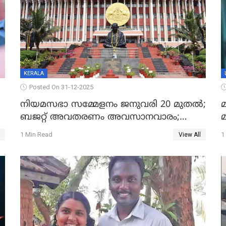
KERALA
Posted On 31-12-2025
നിയമസഭാ സമ്മേളനം ജനുവരി 20 മുതല്‍;
മ
ബജറ്റ് അവതരണം അവസാനവാരം;
മന്ത്രിസഭാ യോഗതീരുമാനങ്ങൾ
1 Min Read
1
View All