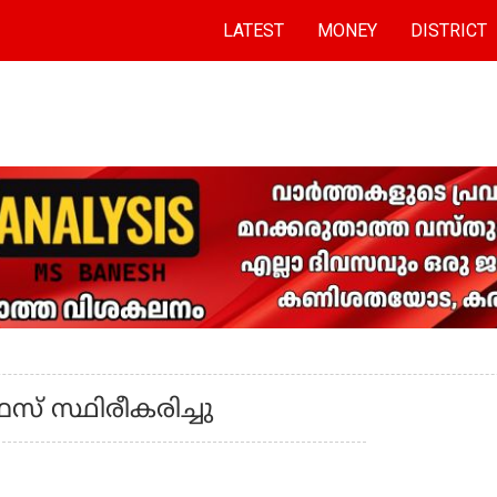
LATEST
MONEY
DISTRICT
് സ്ഥിരീകരിച്ചു