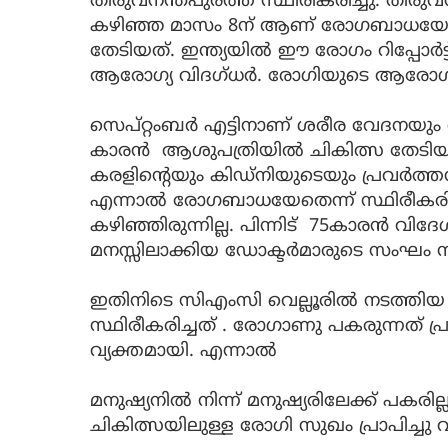
തിരുവനന്തപുരത്ത് സ്ഥിരീകരിച്ചു. തി
കഴിഞ്ഞ മാസം 8ന് ആണ് രോഗബാധയേറ്
തേടിയത്. ഇന്ത്യയിൽ ഈ രോഗം റിപ്പോർട
ആരോഗ്യ വിദഗ്ധർ. രോഗിയുടെ ആരോഗ്
സെപ്റ്റംബർ എട്ടിനാണ് ശരീര വേദനയും വി
കാരൻ ആശുപത്രിയിൽ ചികിത്സ തേടിയത
കരളിന്റെയും കിഡ്നിയുടെയും പ്രവർത്
എന്നാൽ രോഗബാധയേതെന്ന് സ്ഥിരീകരിക
കഴിഞ്ഞിരുന്നില്ല. പിന്നിട് 75കാരൻ വിദേ
മനസ്സിലാക്കിയ ഡോക്ടർമാരുടെ സംഘം 
ഇതിനിടെ സിഎംസി വെല്ലൂരിൽ നടത്ത
സ്ഥിരീകരിച്ചത് . രോഗാണു പകരുന്നത് പ
വ്യക്തമായി. എന്നാൽ
മനുഷ്യനിൽ നിന്ന് മനുഷ്യരിലേക്ക് പകര
ചികിത്സയിലുള്ള രോഗി സുഖം പ്രാപിച്ച