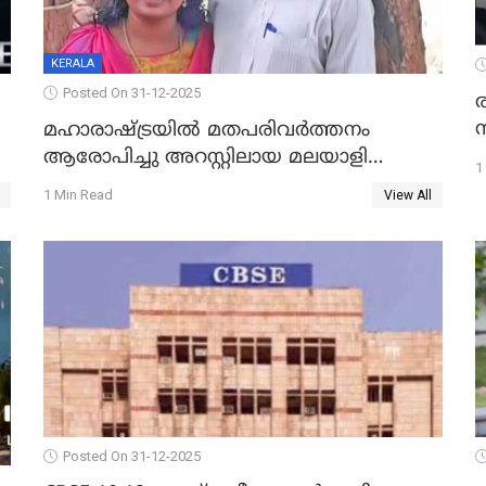
KERALA
Posted On 31-12-2025
മഹാരാഷ്ട്രയിൽ മതപരിവർത്തനം
ആരോപിച്ചു അറസ്റ്റിലായ മലയാളി
1
വൈദികനും ഭാര്യയ്ക്കും ഉൾപ്പെടെ
1 Min Read
View All
11പേർക്കും ജാമ്യം
Posted On 31-12-2025