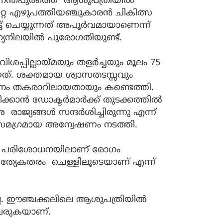
രുവനന്തപുരത്തെ ആശുപത്രിയിൽ
റ എഴുപത്തിയഞ്ചുകാരൻ ചികിത്സ
്ട് ചെയ്യുന്നത് അപൂർവമായാണെന്ന്
യനിലയിൽ പുരോഗതിയുണ്ട്.
ശപ്പില്ലായ്മയും തളർച്ചയും മൂലം 75
്. ശക്തമായ ശ്വാസതടസ്സവും
തനം തകരാറിലായതായും കണ്ടെത്തി.
്കാൻ ഡോക്ടർമാർക്ക് തുടക്കത്തിൽ
ശ രാജ്യങ്ങൾ സന്ദർശിച്ചിരുന്നു എന്ന്
സമഗ്രമായ അന്വേഷണം നടത്തി.
ിയ പരിശോധനയിലാണ് രോഗം
്രത്യേകതരം ചെള്ളിലൂടെയാണ് എന്ന്
ില്ല. ഈഞ്ചക്കലിലെ ആശുപത്രിയിൽ
ു വരുകയാണ്.