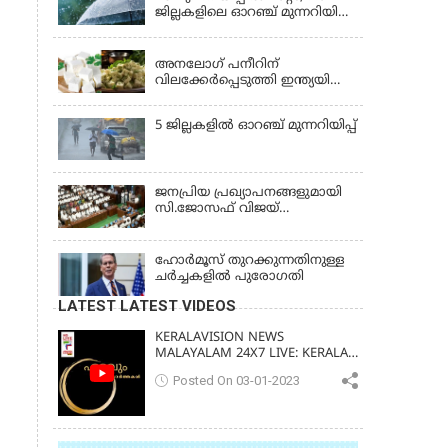
ജില്ലകളിലെ ഓറഞ്ച് മുന്നറിയിപ്പ്
പിന്‍വലിച്ചു
KERALA
അനലോഗ് പനീറിന്
വിലക്കേർപ്പെടുത്തി ഇന്ത്യയിലെ
ഒരു സംസ്ഥാനം കൂടി;
ലംഘിച്ചാൽ പിഴ ഒരു ലക്ഷം
5 ജില്ലകളില്‍ ഓറഞ്ച് മുന്നറിയിപ്പ്
ജനപ്രിയ പ്രഖ്യാപനങ്ങളുമായി
സി.ജോസഫ് വിജയ്
സർക്കാരിന്റെ ആദ്യ ബജറ്റ്
ഹോര്‍മൂസ് തുറക്കുന്നതിനുള്ള
ചര്‍ച്ചകളില്‍ പുരോഗതി
LATEST LATEST VIDEOS
KERALAVISION NEWS
MALAYALAM 24X7 LIVE: KERALA
UPDATES & BREAKING NEWS
Posted On 03-01-2023