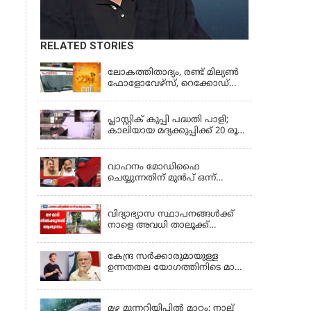
RELATED STORIES
KERALA
ലോകത്തിതാദ്യം, രണ്ട് മില്യണ്‍
ഫോളോവേഴ്‌സ്, റെക്കോഡ്
നേട്ടവുമായി കേരള പൊലീസ്
KERALA
പ്ലാസ്റ്റിക് കുപ്പി പദ്ധതി പാളി;
കാലിയായ മദ്യക്കുപ്പിക്ക് 20 രൂപ
പദ്ധതി അവസാനിപ്പിച്ച്
LATEST NEWS
ബെവ്‌കോ
വാഹനം മോഡിഫൈ
ചെയ്യുന്നതിന് മുൻപ് ഒന്ന്
ശ്രദ്ധിക്കണേ, വാഹനങ്ങളുടെ
KERALA
രൂപമാറ്റത്തിൽ മാനദണ്ഡങ്ങൾ
നിശ്ചയിക്കാൻ സംസ്ഥാന
വിദ്യാഭ്യാസ സ്ഥാപനങ്ങൾക്ക്
സർക്കാരുകൾക്ക്
നാളെ അവധി താലൂക്ക്
അധികാരമില്ലെന്ന് കേന്ദ്രമന്ത്രി
അടിസ്ഥാനത്തിൽ;
ആലപ്പുഴയിൽ 3
കേന്ദ്ര സർക്കാരുമായുള്ള
താലൂക്കുകൾക്ക്, തിരുവല്ല
ഉന്നതതല യോഗത്തിനിടെ മാപ്പ്
താലൂക്ക്,കോട്ടയം താലൂക്ക്
പറഞ്ഞ് മാർക്ക് സക്കർബർഗ്;
എന്നിവടങ്ങളിൽ അവധി
KERALA
മോദിയുടെ വീഡിയോ നീക്കം
ചെയ്തതിൽ പരാമർശമില്ല
മഴ മുന്നറിയിപ്പില്‍ മാറ്റം; നാല്