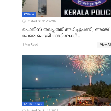
KERALA
Posted On 31-12-2025
പൊലീസ് തലപ്പത്ത് അഴിച്ചുപണി; അഞ്ച്
പേരെ ഐജി റാങ്കിലേക്ക്
ഉയർത്തി,അജിതാ ബീഗം ക്രൈംബ്രാഞ്ച്
1 Min Read
View All
ഐജി, എസ്.ശ്യാംസുന്ദർ ഇന്റലിജൻസ്
ഐജി
LATEST NEWS
Posted On 31-12-2025