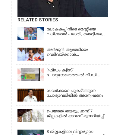
RELATED STORIES
ലോകകപ്പിനിടെ മെസ്സിയെ
വധിക്കാൻ പദ്ധതി; ഞെട്ടിക്കുന്ന
പൊലീസ് സുരക്ഷാ
രേഖകള്‍;ആറായിരത്തിലധികം
ഭീഷണി സന്ദേശങ്ങൾ ലഭിച്ചെന്ന്
അര്‍ജുന്‍ ആയങ്കിയെ
ഫ്രഞ്ച് റഫറി
വെടിവയ്ക്കാന്‍
ഉത്തരവിട്ടിട്ടില്ലെന്ന്
ആഭ്യന്തരമന്ത്രി | RAMESH
CHENNITHALA
'ഫ്രീഡം ക്വിസ്'
ചോദ്യശേഖരത്തില്‍ വി.ഡി
സവര്‍ക്കറെ പുകഴ്ത്തുന്ന
ചോദ്യം
സവര്‍ക്കറെ പുകഴ്ത്തുന്ന
ചോദ്യാവലിയില്‍ അന്വേഷണം
പെയ്ത്ത് തുടരും; ഇന്ന് 7
ജില്ലകളില്‍ ഓറഞ്ച് മുന്നറിയിപ്പ്
8 ജില്ലകളിലെ വിദ്യാഭ്യാസ