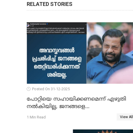
RELATED STORIES
Posted On 31-12-2025
പോറ്റിയെ സഹായിക്കണമെന്ന് എഴുതി
നൽകിയില്ല, ജനങ്ങളെ
തെറ്റിദ്ധരിപ്പിക്കരുത്, സാങ്കൽപ്പിക
1 Min Read
View All
കഥകൾ പ്രചരിപ്പിക്കുന്നുവെന്നും
കടകംപള്ളി സുരേന്ദ്രൻ