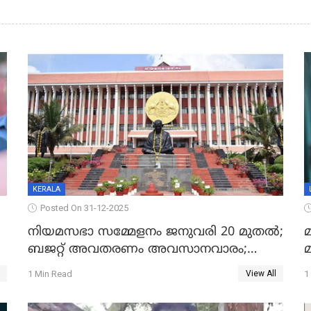
KERALA
Posted On 31-12-2025
നിയമസഭാ സമ്മേളനം ജനുവരി 20 മുതല്‍;
മ
ബജറ്റ് അവതരണം അവസാനവാരം;
മന്ത്രിസഭാ യോഗതീരുമാനങ്ങൾ
1 Min Read
1
View All