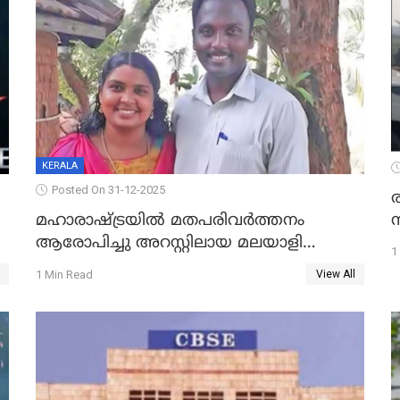
KERALA
Posted On 31-12-2025
മഹാരാഷ്ട്രയിൽ മതപരിവർത്തനം
ആരോപിച്ചു അറസ്റ്റിലായ മലയാളി
1
വൈദികനും ഭാര്യയ്ക്കും ഉൾപ്പെടെ
1 Min Read
View All
11പേർക്കും ജാമ്യം