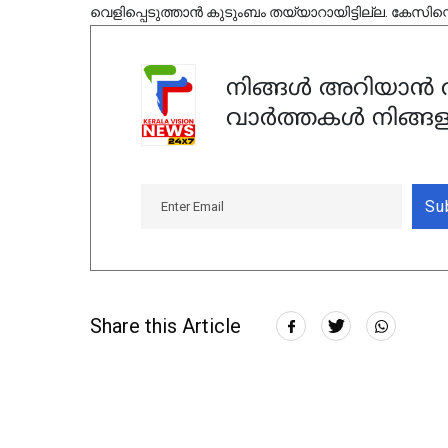
വെളിപ്പെടുത്താൻ കുടുംബം തയ്യാറായിട്ടില്ല. കേസി
നിങ്ങൾ അറിയാൻ ആ
വാർത്തകൾ നിങ്ങള
Su
Share this Article