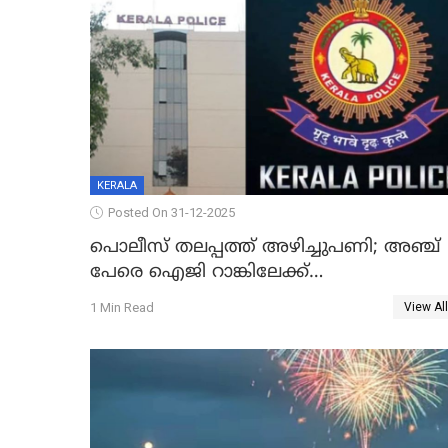
KERALA
Posted On 31-12-2025
പൊലീസ് തലപ്പത്ത് അഴിച്ചുപണി; അഞ്ച്
പേരെ ഐജി റാങ്കിലേക്ക്
ഉയർത്തി,അജിതാ ബീഗം ക്രൈംബ്രാഞ്ച്
1 Min Read
View All
ഐജി, എസ്.ശ്യാംസുന്ദർ ഇന്റലിജൻസ്
ഐജി