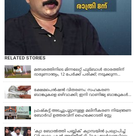
RELATED STORIES
LATEST NEWS
മത്സരത്തിനിടെ മിന്നലേറ്റ് ഫുട്‌ബാൾ താരത്തിന്
ദാരുണാന്ത്യം, 12 പേർക്ക് പരിക്ക്; നടുക്കുന്ന
വീഡിയോ
KERALA
ക്ഷേമപെൻഷൻ വിതരണം: സഹകരണ
ബാങ്കുകളെ ഒഴിവാക്കി; ഇനി വാണിജ്യ ബാങ്കുകൾ
മാത്രം
KERALA
ഫ്രഷ്‌കട്ട് അടച്ചുപൂട്ടാനുള്ള മലിനീകരണ നിയന്ത്രണ
ബോർഡ് ഉത്തരവിന് ഹൈക്കോടതി സ്റ്റേ
KERALA
'ക്യാ ബോൽത്തി പബ്ലിക്' ക്യാമ്പയിൻ പ്രഖ്യാപിച്ച്