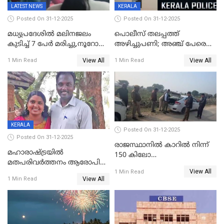
LATEST NEWS
KERALA
Posted On 31-12-2025
Posted On 31-12-2025
മധ്യപ്രദേശിൽ മലിനജലം
പൊലീസ് തലപ്പത്ത്
കുടിച്ച് 7 പേർ മരിച്ചു,നൂറോളം
അഴിച്ചുപണി; അഞ്ച് പേരെ
പേർ ഗുരുതരാവസ്ഥയിൽ
ഐജി റാങ്കിലേക്ക്
View All
View All
1 Min Read
1 Min Read
ഉയർത്തി,അജിതാ ബീഗം
ക്രൈംബ്രാഞ്ച് ഐജി,
എസ്.ശ്യാംസുന്ദർ
ഇന്റലിജൻസ് ഐജി
KERALA
Posted On 31-12-2025
Posted On 31-12-2025
രാജസ്ഥാനിൽ കാറിൽ നിന്ന്
മഹാരാഷ്ട്രയിൽ
150 കിലോ
മതപരിവർത്തനം ആരോപിച്ചു
സ്ഫോടകവസ്തുക്കൾ
View All
അറസ്റ്റിലായ മലയാളി
1 Min Read
പിടികൂടി
View All
1 Min Read
വൈദികനും ഭാര്യയ്ക്കും
ഉൾപ്പെടെ 11പേർക്കും ജാമ്യം