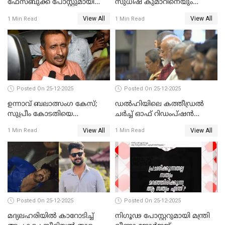
ഫേസ്ബുക്ക് പോസ്റ്റുമായി
സുധീഷ് കുമാറിനെയും
നടൻ വിനായകൻ
വീണ്ടും ചോദ്യം ചെയ്ത് SIT
View All
View All
1 Min Read
1 Min Read
Posted On 25-12-2025
Posted On 25-12-2025
ഉന്നാവ് ബലാത്സംഗ കേസ്;
ഡൽഹിയിലെ കത്തീഡ്രൽ
സുപ്രീം കോടതിയെ
ചർച്ച് ഓഫ് റിഡംപ്ഷൻ
സമീപിക്കാനൊരുങ്ങി
സന്ദർശിച്ച് പ്രധാനമന്ത്രി
View All
View All
1 Min Read
1 Min Read
അതിജീവിത
Posted On 25-12-2025
Posted On 25-12-2025
മദ്യലഹരിയിൽ കാറോടിച്ച്
നിഗൂഢ പോസ്റ്ററുമായി മന്ത്രി