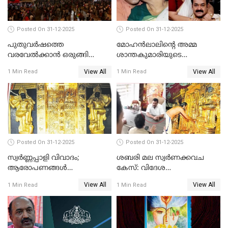
Posted On 31-12-2025
Posted On 31-12-2025
പുതുവര്‍ഷത്തെ
മോഹന്‍ലാലിന്റെ അമ്മ
വരവേല്‍ക്കാന്‍ ഒരുങ്ങി
ശാന്തകുമാരിയുടെ
ലോകം
സംസ്‌കാരം ഇന്ന്
View All
View All
1 Min Read
1 Min Read
Posted On 31-12-2025
Posted On 31-12-2025
സ്വർണ്ണപ്പാളി വിവാദം;
ശബരി മല സ്വർണക്കവച
ആരോപണങ്ങൾ
കേസ്: വിദേശ
അവസാനിക്കുന്നില്ല
വ്യവസായിയുടെ ആരോപണം
View All
View All
1 Min Read
1 Min Read
നിഷേധിച്ച് ഡി മണി