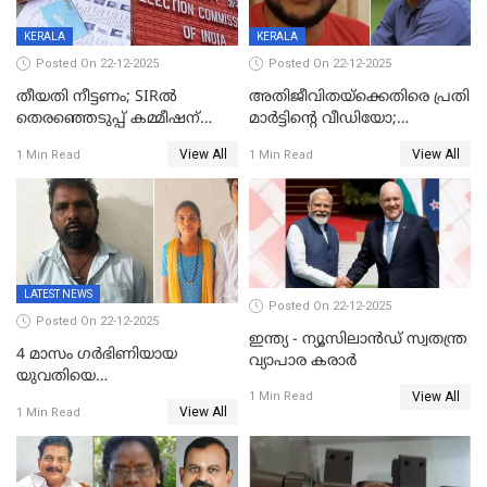
KERALA
KERALA
Posted On 22-12-2025
Posted On 22-12-2025
തീയതി നീട്ടണം; SIRൽ
അതിജീവിതയ്‌ക്കെതിരെ പ്രതി
തെരഞ്ഞെടുപ്പ് കമ്മീഷന്
മാർട്ടിന്റെ വീഡിയോ;
കത്തയച്ച് കേരളം
പ്രചരിപ്പിച്ച മൂന്നുപേർ
View All
View All
1 Min Read
1 Min Read
അറസ്റ്റിൽ; നൂറോളം
സൈറ്റുകളിൽ നിന്നും
വിഡിയോ നീക്കം ചെയ്യാനും
പൊലീസ്
LATEST NEWS
Posted On 22-12-2025
Posted On 22-12-2025
ഇന്ത്യ - ന്യൂസിലാൻഡ് സ്വതന്ത്ര
4 മാസം ഗർഭിണിയായ
വ്യാപാര കരാർ
യുവതിയെ
View All
വെട്ടിക്കൊലപ്പെടുത്തി
1 Min Read
View All
1 Min Read
പിതാവും സഹോദരനും;
ദുരഭിമാനക്കൊലയിൽ
നടുങ്ങി കർണാടക