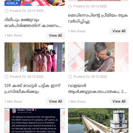
KERALA
Posted On 23-12-2025
Posted On 23-12-2025
മെഡിസെപിന്റെ പ്രീമിയം തുക
ദിലീപും മഞ്ജുവും
വർധിപ്പിച്ചു
വേർപിരിഞ്ഞതിന് കാരണം
View All
ദിലീപ് മഞ്ജുവിന് നൽകിയ ആ
1 Min Read
View All
1 Min Read
പഴയ മൊബൈലിൽ നിന്ന്
കണ്ടെത്തിയ ചാറ്റിൽ
നിന്നാണ്; എട്ടാം പ്രതിക്ക്
മോട്ടീവ് ഉണ്ടായിരുന്നെന്നും
അഡ്വ. ടി.ബി മിനി
Posted On 23-12-2025
Posted On 23-12-2025
SIR കരട് വോട്ടര്‍ പട്ടിക ഇന്ന്
വാളയാർ
പ്രസിദ്ധീകരിക്കും
ആൾക്കൂട്ടകൊലപാതകം; 2
പേർ കൂടി കസ്റ്റഡിയിൽ
View All
View All
1 Min Read
1 Min Read