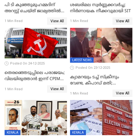
പി ടി കുഞ്ഞുമുഹമ്മദിന്
ശബരിമല സ്വര്‍ണ്ണക്കവര്‍ച്ച;
അറസ്റ്റ് ചെയ്ത് ജാമ്യത്തില്‍
നിർണായക നീക്കവുമായി SIT
വിട്ടു
View All
View All
1 Min Read
1 Min Read
LATEST NEWS
Posted On 24-12-2025
Posted On 23-12-2025
തെരഞ്ഞെടുപ്പിലെ പരാജയം;
ക്യാമറയും ടച്ച് സ്ക്രീനും
വിലയിരുത്താന്‍ ഇന്ന് CPIM
വേണ്ട, കീപാഡ് മതി;
യോഗം
View All
സ്ത്രീകൾക്ക് സ്മാർട്ട് ഫോൺ
1 Min Read
View All
1 Min Read
വിലക്കി രാജ്യത്തെ ഒരു
പഞ്ചായത്ത്
KERALA
KERALA