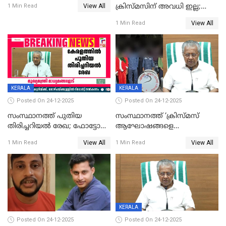
View All
ക്രിസ്മസിന് അവധി ഇല്ല;
1 Min Read
ഹാജരാവാൻ ഉത്തരവ്
View All
1 Min Read
KERALA
KERALA
Posted On 24-12-2025
Posted On 24-12-2025
സംസ്ഥാനത്ത് പുതിയ
സംസ്ഥാനത്ത് ‘ക്രിസ്മസ്
തിരിച്ചറിയല്‍ രേഖ; ഫോട്ടോ
ആഘോഷങ്ങളെ
പതിപ്പിച്ച നേറ്റിവിറ്റി കാര്‍ഡ്
കടന്നാക്രമിയ്ക്കുന്നു; എല്ലാ
View All
View All
1 Min Read
1 Min Read
നല്‍കുമെന്ന് മുഖ്യമന്ത്രി; SIR
ആക്രമണങ്ങൾക്കും പിന്നിലും
ഹെല്‍പ് ഡസ്‌കുകള്‍
സംഘപരിവാർ’; മുഖ്യമന്ത്രി
ആരംഭിക്കാന്‍ മന്ത്രിസഭാ
യോഗ തീരുമാനം
KERALA
Posted On 24-12-2025
Posted On 24-12-2025