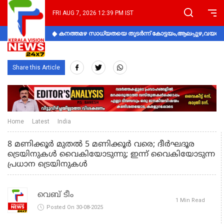
FRI AUG 7, 2026 12:39 PM IST
കനത്തമഴ സാധ്യതയെ തുടർന്ന് കോട്ടയം,ആലപ്പുഴ,വയനാട്
Share this Article
Home
Latest
India
8 മണിക്കൂർ മുതൽ 5 മണിക്കൂർ വരെ; ദീർഘദൂര
ട്രെയിനുകൾ വൈകിയോടുന്നു; ഇന്ന് വൈകിയോടുന്ന
പ്രധാന ട്രെയിനുകൾ
വെബ് ടീം
1 Min Read
Posted On 30-08-2025