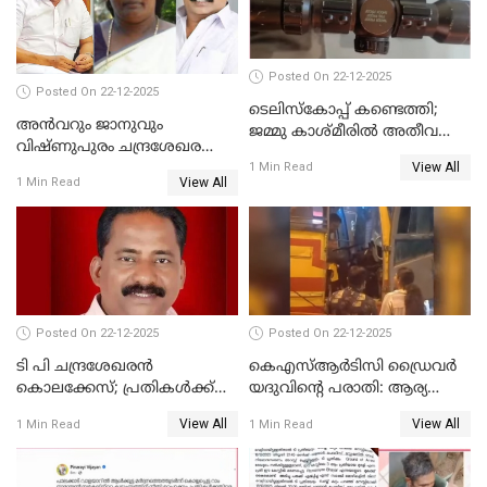
Posted On 22-12-2025
Posted On 22-12-2025
ടെലിസ്‌കോപ്പ് കണ്ടെത്തി;
അൻവറും ജാനുവും
ജമ്മു കാശ്മീരില്‍ അതീവ
വിഷ്ണുപുരം ചന്ദ്രശേഖരന്റെ
ജാഗ്രത നിര്‍ദ്ദേശം
View All
പാർട്ടിയും UDF
1 Min Read
View All
1 Min Read
അസോസിയേറ്റ് അംഗങ്ങൾ;
അസോസിയേറ്റ്
അംഗമാകാനില്ലെന്നും
UDFലേക്കില്ലെന്നും
വിഷ്ണുപുരം ചന്ദ്രശേഖരൻ
Posted On 22-12-2025
Posted On 22-12-2025
ടി പി ചന്ദ്രശേഖരന്‍
കെഎസ്ആർടിസി ഡ്രൈവർ
കൊലക്കേസ്; പ്രതികള്‍ക്ക്
യദുവിന്റെ പരാതി: ആര്യ
വീണ്ടും പരോള്‍
രാജേന്ദ്രനും സച്ചിൻ ദേവിനും
View All
View All
1 Min Read
1 Min Read
കോടതി നോട്ടീസ്