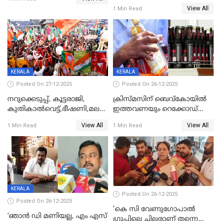
കുറ്റപത്രം സമർപ്പിച്ചു
View All
1 Min Read
KERALA
KERALA
Posted On 27-12-2025
Posted On 26-12-2025
നറുക്കെടുപ്പ്, കൂട്ടരാജി,
ക്രിസ്മസിന് ബെവ്‌കോയിൽ
കുതികാൽവെട്ട്,ഭീഷണി,മലബാറിലാകട്ടെ
ഇത്തവണയും റെക്കോഡ്
ട്വിസ്റ്റോട് ട്വിസ്റ്റും; അടിമുടി
വിൽപ്പന;കഴിഞ്ഞവർഷത്തേക്ക
View All
View All
1 Min Read
1 Min Read
നാടകീയമായി പഞ്ചായത്ത്
53 കോടി രൂപയുടെ അധിക
പ്രസിഡന്‍റ് തെരഞ്ഞെടുപ്പ്
വിൽപ്പന; മലയാളി കുടിച്ചു
തീർത്തത് 333 കോടിയുടെ
മദ്യം
KERALA
Posted On 26-12-2025
Posted On 26-12-2025
'കെ സി വേണുഗോപാല്‍
‘ഞാൻ ഡി മണിയല്ല, എം എസ്
ഗ്രൂപ്പിലെ ചിലരാണ് തന്നെ