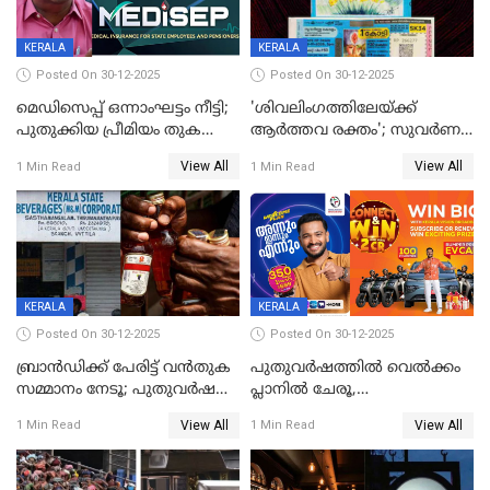
KERALA
KERALA
Posted On 30-12-2025
Posted On 30-12-2025
മെഡിസെപ്പ് ഒന്നാംഘട്ടം നീട്ടി;
'ശിവലിംഗത്തിലേയ്ക്ക്
പുതുക്കിയ പ്രീമിയം തുക
ആര്‍ത്തവ രക്തം'; സുവര്‍ണ
ഈടാക്കുക ജനുവരി 31
കേരളം ലോട്ടറിയിലെ
View All
View All
1 Min Read
1 Min Read
മുതൽ
ചിത്രത്തിനെതിരെ ഹിന്ദു
ഐക്യവേദി പരാതി നൽകി
KERALA
KERALA
Posted On 30-12-2025
Posted On 30-12-2025
ബ്രാൻഡിക്ക് പേരിട്ട് വൻതുക
പുതുവർഷത്തിൽ വെൽക്കം
സമ്മാനം നേടൂ; പുതുവർഷ
പ്ലാനിൽ ചേരൂ,
ഓഫറുമായി ബെവ്‌കോ
350എംപിപിഎസ് വേഗതയിൽ
View All
View All
1 Min Read
1 Min Read
ഇന്റർനെറ്റും ഒപ്പം കീയുടെ
മെഗാ പ്ലാൻ സൗജന്യം; ഒപ്പം
വരിക്കാർക്ക് 200 ടിവി, 100 EV