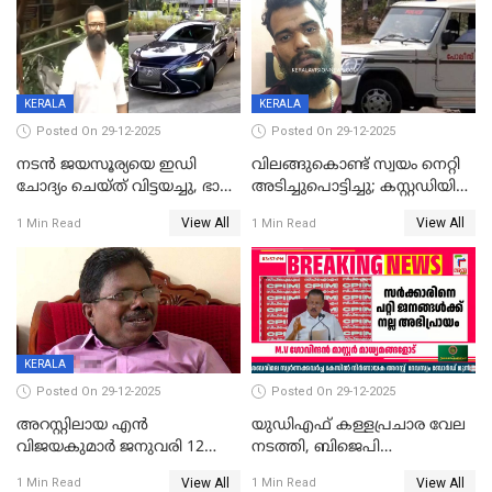
ന്യായീകരിക്കുന്നതിലും
CPIഎക്സിക്യൂട്ടീവിൽ
വിമർശനം
KERALA
KERALA
Posted On 29-12-2025
Posted On 29-12-2025
നടൻ ജയസൂര്യയെ ഇഡി
വിലങ്ങുകൊണ്ട് സ്വയം നെറ്റി
ചോദ്യം ചെയ്ത് വിട്ടയച്ചു, ഭാര്യ
അടിച്ചുപൊട്ടിച്ചു; കസ്റ്റഡിയിൽ
സരിതയുടെയും
എടുക്കുന്നതിനിടെ
View All
View All
1 Min Read
1 Min Read
മൊഴിയെടുത്തു
വധശ്രമക്കേസ് പ്രതി
വിലങ്ങുമായി രക്ഷപ്പെട്ടു;
വ്യാപക തെരച്ചിൽ
KERALA
Posted On 29-12-2025
Posted On 29-12-2025
അറസ്റ്റിലായ എൻ
യുഡിഎഫ് കള്ളപ്രചാര വേല
വിജയകുമാർ ജനുവരി 12
നടത്തി, ബിജെപി
വരെ റിമാൻഡിൽ;
ഹിന്ദുവർഗീയത പ്രചരിപ്പിച്ചു,
View All
View All
1 Min Read
1 Min Read
ജാമ്യാപേക്ഷ ഈ മാസം 31ന്
ശബരിമല അത്ര