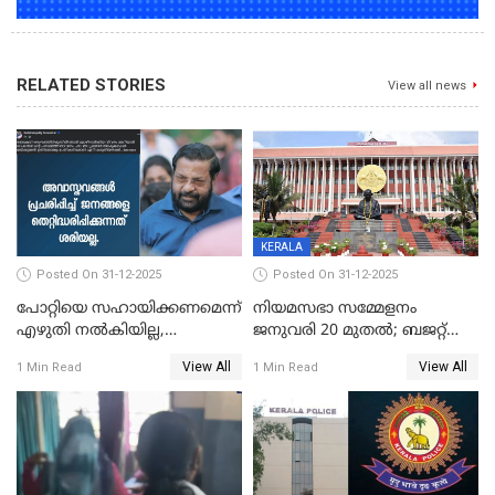
RELATED STORIES
View all news
KERALA
Posted On 31-12-2025
Posted On 31-12-2025
പോറ്റിയെ സഹായിക്കണമെന്ന്
നിയമസഭാ സമ്മേളനം
എഴുതി നൽകിയില്ല,
ജനുവരി 20 മുതല്‍; ബജറ്റ്
ജനങ്ങളെ
അവതരണം അവസാനവാരം;
View All
View All
1 Min Read
1 Min Read
തെറ്റിദ്ധരിപ്പിക്കരുത്,
മന്ത്രിസഭാ
സാങ്കൽപ്പിക കഥകൾ
യോഗതീരുമാനങ്ങൾ
പ്രചരിപ്പിക്കുന്നുവെന്നും
കടകംപള്ളി സുരേന്ദ്രൻ