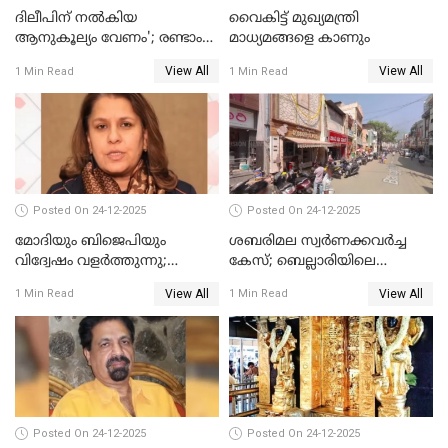
ദിലീപിന് നല്‍കിയ
വൈകിട്ട് മുഖ്യമന്ത്രി
ആനുകൂല്യം വേണം'; രണ്ടാം
മാധ്യമങ്ങളെ കാണും
പ്രതി മാര്‍ട്ടിന്‍
View All
View All
1 Min Read
1 Min Read
ഹൈക്കോടതിയില്‍
Posted On 24-12-2025
Posted On 24-12-2025
മോദിയും ബിജെപിയും
ശബരിമല സ്വര്‍ണക്കവര്‍ച്ച
വിദ്വേഷം വളർത്തുന്നു;
കേസ്; ബെല്ലാരിയിലെ
പ്രതിഷേധവിമായി
ജ്വല്ലറിയില്‍ പരിശോധന
View All
View All
1 Min Read
1 Min Read
കോൺഗ്രസ്
Posted On 24-12-2025
Posted On 24-12-2025