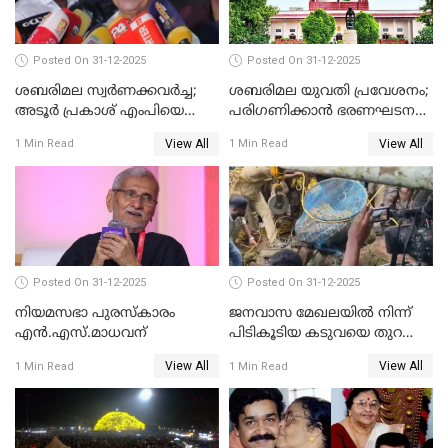
Posted On 31-12-2025
Posted On 31-12-2025
ശബരിമല സ്വര്‍ണക്കവര്‍ച്ച;
ശബരിമല യുവതി പ്രവേശനം;
അടൂര്‍ പ്രകാശ് എംപിയെ
പരിഗണിക്കാന്‍ ഭരണഘടന
ചോദ്യം ചെയ്യാൻ SIT
ബെഞ്ച്
View All
View All
1 Min Read
1 Min Read
Posted On 31-12-2025
Posted On 31-12-2025
നിയമസഭാ പുരസ്‌കാരം
ജനവാസ മേഖലയിൽ നിന്ന്
എൻ.എസ്.മാധവന്
പിടികൂടിയ കടുവയെ തുറന്നു
വിട്ടു
View All
View All
1 Min Read
1 Min Read