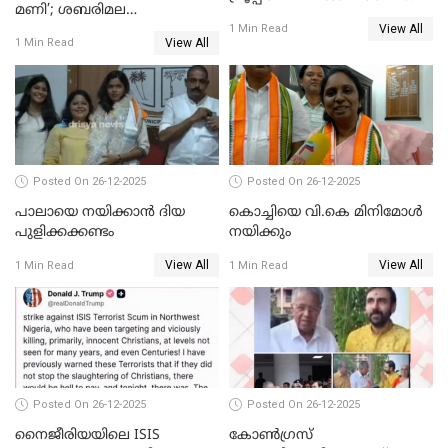
മണി’; ശബരിമല
തഴഞ്ഞത്'; ലാലി ജെയിംസ്
View All
സ്വർണക്കവർച്ചയുമായി ഒരു
1 Min Read
View All
1 Min Read
ബന്ധവും ഇല്ലെന്ന് എസ്ഐടി
ചോദ്യം ചെയ്ത ദിണ്ടിഗലിലെ
വ്യവസായി
Posted On 26-12-2025
Posted On 26-12-2025
പാലായെ നയിക്കാന്‍ ദിയ
കൊച്ചിയെ വി.കെ മിനിമോള്‍
പുളിക്കക്കണ്ടം
നയിക്കും
View All
View All
1 Min Read
1 Min Read
Posted On 26-12-2025
Posted On 26-12-2025
നൈജീരിയയിലെ ISIS
കോണ്‍ഗ്രസ്