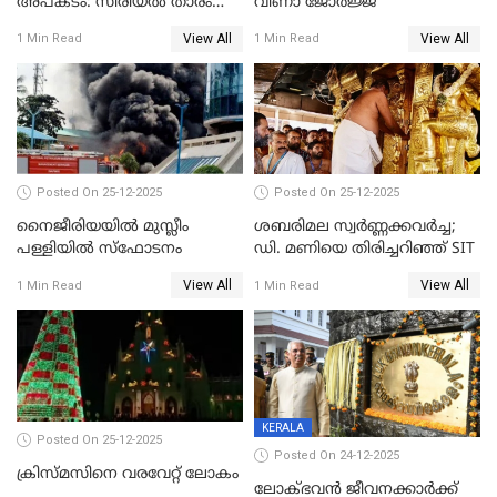
അപകടം: സീരിയൽ താരം
വീണാ ജോർജ്ജ്
സിദ്ധാർത്ഥ് പ്രഭുവിനെതിരെ
View All
View All
1 Min Read
1 Min Read
കേസെടുത്തു
Posted On 25-12-2025
Posted On 25-12-2025
നൈജീരിയയിൽ മുസ്ലീം
ശബരിമല സ്വര്‍ണ്ണക്കവര്‍ച്ച;
പള്ളിയില്‍ സ്‌ഫോടനം
ഡി. മണിയെ തിരിച്ചറിഞ്ഞ് SIT
View All
View All
1 Min Read
1 Min Read
KERALA
Posted On 25-12-2025
Posted On 24-12-2025
ക്രിസ്മസിനെ വരവേറ്റ് ലോകം
ലോക്ഭവൻ ജീവനക്കാർക്ക്