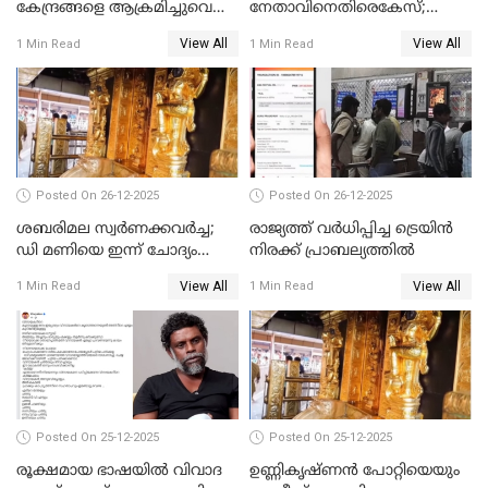
കേന്ദ്രങ്ങളെ ആക്രമിച്ചുവെന്ന്
നേതാവിനെതിരെകേസ്;
ട്രംപ്
മുഖ്യമന്ത്രിയും ഉണ്ണികൃഷ്ണന്‍
View All
View All
1 Min Read
1 Min Read
പോറ്റിയും ഒപ്പമുള്ള AI ചിത്രം
പങ്കുവെച്ചു
Posted On 26-12-2025
Posted On 26-12-2025
ശബരിമല സ്വര്‍ണക്കവര്‍ച്ച;
രാജ്യത്ത് വര്‍ധിപ്പിച്ച ട്രെയിന്‍
ഡി മണിയെ ഇന്ന് ചോദ്യം
നിരക്ക് പ്രാബല്യത്തില്‍
ചെയ്യും
View All
View All
1 Min Read
1 Min Read
Posted On 25-12-2025
Posted On 25-12-2025
രൂക്ഷമായ ഭാഷയിൽ വിവാദ
ഉണ്ണികൃഷ്ണന്‍ പോറ്റിയെയും