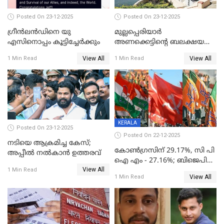
Posted On 23-12-2025
Posted On 23-12-2025
ഗ്രീന്‍ലന്‍ഡിനെ യു
മുല്ലപ്പെരിയാര്‍
എസിനൊപ്പം കൂട്ടിച്ചേര്‍ക്കും
അണക്കെട്ടിന്റെ ബലക്ഷയ
നിര്‍ണയം; പരിശോധന ഇന്ന്
View All
View All
1 Min Read
1 Min Read
തുടങ്ങും
KERALA
Posted On 23-12-2025
Posted On 22-12-2025
നടിയെ ആക്രമിച്ച കേസ്;
കോൺഗ്രസിന് 29.17%, സി പി
അപ്പീൽ നൽകാൻ ഉത്തരവ്
ഐ എം - 27.16%; ബിജെപി
View All
20% കടന്നത്
1 Min Read
View All
1 Min Read
തിരുവനന്തപുരത്ത് മാത്രം,
തദ്ദേശത്തിലെ യഥാർത്ഥ
കണക്ക് പുറത്ത്