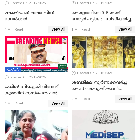
Posted On 23-12-2025
Posted On 23-12-2025
ലോക്ഭവൻ കലണ്ടറിൽ
കേരളത്തിലെ SIR കരട്
സവർക്കർ
വോട്ടര്‍ പട്ടിക പ്രസിദ്ധീകരിച്ചു
View All
View All
1 Min Read
1 Min Read
KERALA
Posted On 23-12-2025
Posted On 23-12-2025
ശബരിമല സ്വര്‍ണക്കവര്‍ച്ച
ജയിൽ ഡിഐജി വിനോദ്
കേസ് അന്വേഷിക്കാന്‍
കുമാറിന് സസ്പെൻഷൻ
തയ്യാറെന്ന് CBI
View All
2 Min Read
View All
1 Min Read