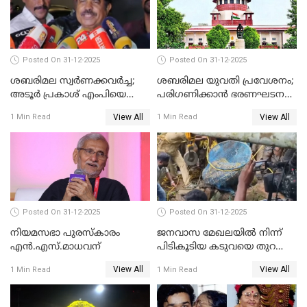
Posted On 31-12-2025
Posted On 31-12-2025
ശബരിമല സ്വര്‍ണക്കവര്‍ച്ച;
ശബരിമല യുവതി പ്രവേശനം;
അടൂര്‍ പ്രകാശ് എംപിയെ
പരിഗണിക്കാന്‍ ഭരണഘടന
ചോദ്യം ചെയ്യാൻ SIT
ബെഞ്ച്
View All
View All
1 Min Read
1 Min Read
Posted On 31-12-2025
Posted On 31-12-2025
നിയമസഭാ പുരസ്‌കാരം
ജനവാസ മേഖലയിൽ നിന്ന്
എൻ.എസ്.മാധവന്
പിടികൂടിയ കടുവയെ തുറന്നു
വിട്ടു
View All
View All
1 Min Read
1 Min Read