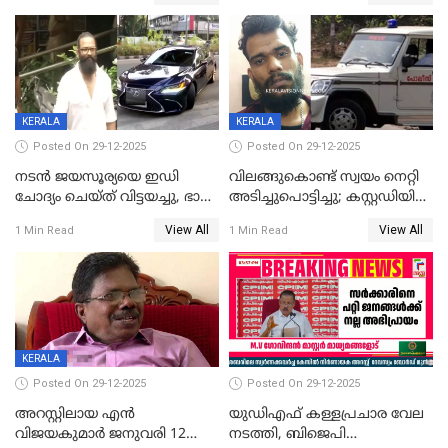
കഴിഞ്ഞതായി റിപ്പോർട്ട്
സംരക്ഷിച്ചത്
തിരിച്ചടിച്ചു',വെള്ളാപ്പള്ളിയെ
ന്യായീകരിക്കുന്നതിലും
CPIഎക്സിക്യൂട്ടീവിൽ
വിമർശനം
KERALA
KERALA
Posted On 29-12-2025
Posted On 29-12-2025
നടൻ ജയസൂര്യയെ ഇഡി
വിലങ്ങുകൊണ്ട് സ്വയം നെറ്റി
ചോദ്യം ചെയ്ത് വിട്ടയച്ചു, ഭാര്യ
അടിച്ചുപൊട്ടിച്ചു; കസ്റ്റഡിയിൽ
സരിതയുടെയും
എടുക്കുന്നതിനിടെ
View All
View All
1 Min Read
1 Min Read
മൊഴിയെടുത്തു
വധശ്രമക്കേസ് പ്രതി
വിലങ്ങുമായി രക്ഷപ്പെട്ടു;
വ്യാപക തെരച്ചിൽ
KERALA
Posted On 29-12-2025
Posted On 29-12-2025
അറസ്റ്റിലായ എൻ
യുഡിഎഫ് കള്ളപ്രചാര വേല
വിജയകുമാർ ജനുവരി 12
നടത്തി, ബിജെപി