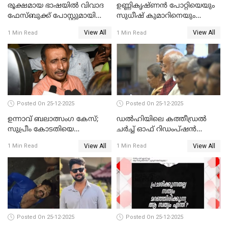
രൂക്ഷമായ ഭാഷയിൽ വിവാദ
ഉണ്ണികൃഷ്ണന്‍ പോറ്റിയെയും
ഫേസ്ബുക്ക് പോസ്റ്റുമായി
സുധീഷ് കുമാറിനെയും
നടൻ വിനായകൻ
വീണ്ടും ചോദ്യം ചെയ്ത് SIT
View All
View All
1 Min Read
1 Min Read
Posted On 25-12-2025
Posted On 25-12-2025
ഉന്നാവ് ബലാത്സംഗ കേസ്;
ഡൽഹിയിലെ കത്തീഡ്രൽ
സുപ്രീം കോടതിയെ
ചർച്ച് ഓഫ് റിഡംപ്ഷൻ
സമീപിക്കാനൊരുങ്ങി
സന്ദർശിച്ച് പ്രധാനമന്ത്രി
View All
View All
1 Min Read
1 Min Read
അതിജീവിത
Posted On 25-12-2025
Posted On 25-12-2025