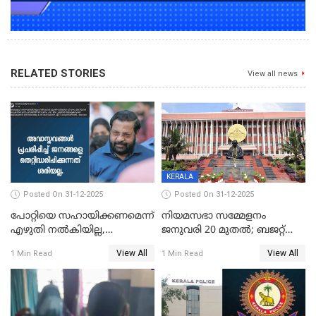
RELATED STORIES
View all news
KERALA
Posted On 31-12-2025
Posted On 31-12-2025
പോറ്റിയെ സഹായിക്കണമെന്ന്
നിയമസഭാ സമ്മേളനം
എഴുതി നൽകിയില്ല,
ജനുവരി 20 മുതല്‍; ബജറ്റ്
ജനങ്ങളെ
അവതരണം അവസാനവാരം;
View All
View All
1 Min Read
1 Min Read
തെറ്റിദ്ധരിപ്പിക്കരുത്,
മന്ത്രിസഭാ
സാങ്കൽപ്പിക കഥകൾ
യോഗതീരുമാനങ്ങൾ
പ്രചരിപ്പിക്കുന്നുവെന്നും
കടകംപള്ളി സുരേന്ദ്രൻ