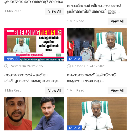
ക്രിസ്മസിനെ വരവേറ്റ് ലോകം
ലോക്ഭവൻ ജീവനക്കാർക്ക്
View All
ക്രിസ്മസിന് അവധി ഇല്ല;
1 Min Read
ഹാജരാവാൻ ഉത്തരവ്
View All
1 Min Read
KERALA
KERALA
Posted On 24-12-2025
Posted On 24-12-2025
സംസ്ഥാനത്ത് പുതിയ
സംസ്ഥാനത്ത് ‘ക്രിസ്മസ്
തിരിച്ചറിയല്‍ രേഖ; ഫോട്ടോ
ആഘോഷങ്ങളെ
പതിപ്പിച്ച നേറ്റിവിറ്റി കാര്‍ഡ്
കടന്നാക്രമിയ്ക്കുന്നു; എല്ലാ
View All
View All
1 Min Read
1 Min Read
നല്‍കുമെന്ന് മുഖ്യമന്ത്രി; SIR
ആക്രമണങ്ങൾക്കും പിന്നിലും
ഹെല്‍പ് ഡസ്‌കുകള്‍
സംഘപരിവാർ’; മുഖ്യമന്ത്രി
ആരംഭിക്കാന്‍ മന്ത്രിസഭാ
യോഗ തീരുമാനം
KERALA