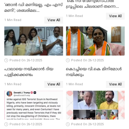
'കെ സി വേണുഗോപാല്‍
‘ഞാൻ ഡി മണിയല്ല, എം എസ്
ഗ്രൂപ്പിലെ ചിലരാണ് തന്നെ
മണി’; ശബരിമല
തഴഞ്ഞത്'; ലാലി ജെയിംസ്
View All
സ്വർണക്കവർച്ചയുമായി ഒരു
1 Min Read
View All
1 Min Read
ബന്ധവും ഇല്ലെന്ന് എസ്ഐടി
ചോദ്യം ചെയ്ത ദിണ്ടിഗലിലെ
വ്യവസായി
Posted On 26-12-2025
Posted On 26-12-2025
പാലായെ നയിക്കാന്‍ ദിയ
കൊച്ചിയെ വി.കെ മിനിമോള്‍
പുളിക്കക്കണ്ടം
നയിക്കും
View All
View All
1 Min Read
1 Min Read
Posted On 26-12-2025
Posted On 26-12-2025