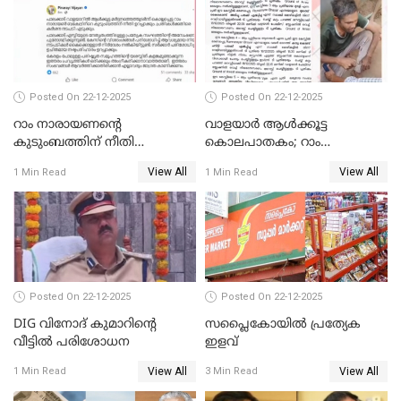
Posted On 22-12-2025
Posted On 22-12-2025
റാം നാരായണന്റെ
വാളയാർ ആൾക്കൂട്ട
കുടുംബത്തിന് നീതി
കൊലപാതകം; റാം
ഉറപ്പാക്കും; പിണറായി
നാരായണൻ നേരിട്ടത് ക്രൂര
View All
View All
1 Min Read
1 Min Read
വിജയന്‍
പീഡനം
Posted On 22-12-2025
Posted On 22-12-2025
DIG വിനോദ് കുമാറിന്റെ
സപ്ലൈകോയിൽ പ്രത്യേക
വീട്ടില്‍ പരിശോധന
ഇളവ്
View All
View All
1 Min Read
3 Min Read