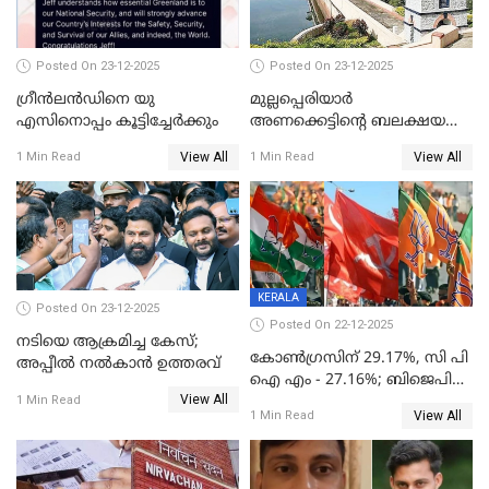
Posted On 23-12-2025
Posted On 23-12-2025
ഗ്രീന്‍ലന്‍ഡിനെ യു
മുല്ലപ്പെരിയാര്‍
എസിനൊപ്പം കൂട്ടിച്ചേര്‍ക്കും
അണക്കെട്ടിന്റെ ബലക്ഷയ
നിര്‍ണയം; പരിശോധന ഇന്ന്
View All
View All
1 Min Read
1 Min Read
തുടങ്ങും
KERALA
Posted On 23-12-2025
Posted On 22-12-2025
നടിയെ ആക്രമിച്ച കേസ്;
കോൺഗ്രസിന് 29.17%, സി പി
അപ്പീൽ നൽകാൻ ഉത്തരവ്
ഐ എം - 27.16%; ബിജെപി
View All
20% കടന്നത്
1 Min Read
View All
1 Min Read
തിരുവനന്തപുരത്ത് മാത്രം,
തദ്ദേശത്തിലെ യഥാർത്ഥ
കണക്ക് പുറത്ത്