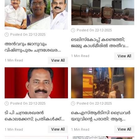
നടുങ്ങി കർണാടക
Posted On 22-12-2025
Posted On 22-12-2025
ടെലിസ്‌കോപ്പ് കണ്ടെത്തി;
അൻവറും ജാനുവും
ജമ്മു കാശ്മീരില്‍ അതീവ
വിഷ്ണുപുരം ചന്ദ്രശേഖരന്റെ
ജാഗ്രത നിര്‍ദ്ദേശം
View All
പാർട്ടിയും UDF
1 Min Read
View All
1 Min Read
അസോസിയേറ്റ് അംഗങ്ങൾ;
അസോസിയേറ്റ്
അംഗമാകാനില്ലെന്നും
UDFലേക്കില്ലെന്നും
വിഷ്ണുപുരം ചന്ദ്രശേഖരൻ
Posted On 22-12-2025
Posted On 22-12-2025
ടി പി ചന്ദ്രശേഖരന്‍
കെഎസ്ആർടിസി ഡ്രൈവർ
കൊലക്കേസ്; പ്രതികള്‍ക്ക്
യദുവിന്റെ പരാതി: ആര്യ
വീണ്ടും പരോള്‍
രാജേന്ദ്രനും സച്ചിൻ ദേവിനും
View All
View All
1 Min Read
1 Min Read
കോടതി നോട്ടീസ്