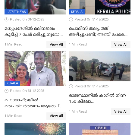
LATEST NEWS
KERALA
Posted On 31-12-2025
Posted On 31-12-2025
മധ്യപ്രദേശിൽ മലിനജലം
പൊലീസ് തലപ്പത്ത്
കുടിച്ച് 7 പേർ മരിച്ചു,നൂറോളം
അഴിച്ചുപണി; അഞ്ച് പേരെ
പേർ ഗുരുതരാവസ്ഥയിൽ
ഐജി റാങ്കിലേക്ക്
View All
View All
1 Min Read
1 Min Read
ഉയർത്തി,അജിതാ ബീഗം
ക്രൈംബ്രാഞ്ച് ഐജി,
എസ്.ശ്യാംസുന്ദർ
ഇന്റലിജൻസ് ഐജി
KERALA
Posted On 31-12-2025
Posted On 31-12-2025
രാജസ്ഥാനിൽ കാറിൽ നിന്ന്
മഹാരാഷ്ട്രയിൽ
150 കിലോ
മതപരിവർത്തനം ആരോപിച്ചു
സ്ഫോടകവസ്തുക്കൾ
View All
അറസ്റ്റിലായ മലയാളി
1 Min Read
പിടികൂടി
View All
1 Min Read
വൈദികനും ഭാര്യയ്ക്കും
ഉൾപ്പെടെ 11പേർക്കും ജാമ്യം