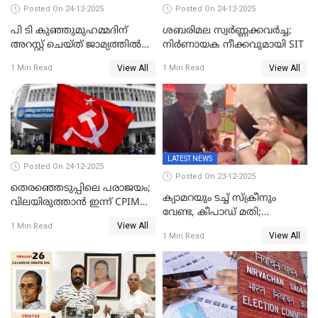
Posted On 24-12-2025
Posted On 24-12-2025
പി ടി കുഞ്ഞുമുഹമ്മദിന്
ശബരിമല സ്വര്‍ണ്ണക്കവര്‍ച്ച;
അറസ്റ്റ് ചെയ്ത് ജാമ്യത്തില്‍
നിർണായക നീക്കവുമായി SIT
വിട്ടു
View All
View All
1 Min Read
1 Min Read
LATEST NEWS
Posted On 24-12-2025
Posted On 23-12-2025
തെരഞ്ഞെടുപ്പിലെ പരാജയം;
ക്യാമറയും ടച്ച് സ്ക്രീനും
വിലയിരുത്താന്‍ ഇന്ന് CPIM
വേണ്ട, കീപാഡ് മതി;
യോഗം
View All
സ്ത്രീകൾക്ക് സ്മാർട്ട് ഫോൺ
1 Min Read
View All
1 Min Read
വിലക്കി രാജ്യത്തെ ഒരു
പഞ്ചായത്ത്