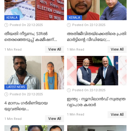
KERALA
KERALA
Posted On 22-12-2025
Posted On 22-12-2025
തീയതി നീട്ടണം; SIRൽ
അതിജീവിതയ്‌ക്കെതിരെ പ്രതി
തെരഞ്ഞെടുപ്പ് കമ്മീഷന്
മാർട്ടിന്റെ വീഡിയോ;
കത്തയച്ച് കേരളം
പ്രചരിപ്പിച്ച മൂന്നുപേർ
View All
View All
1 Min Read
1 Min Read
അറസ്റ്റിൽ; നൂറോളം
സൈറ്റുകളിൽ നിന്നും
വിഡിയോ നീക്കം ചെയ്യാനും
പൊലീസ്
LATEST NEWS
Posted On 22-12-2025
Posted On 22-12-2025
ഇന്ത്യ - ന്യൂസിലാൻഡ് സ്വതന്ത്ര
4 മാസം ഗർഭിണിയായ
വ്യാപാര കരാർ
യുവതിയെ
View All
വെട്ടിക്കൊലപ്പെടുത്തി
1 Min Read
View All
1 Min Read
പിതാവും സഹോദരനും;
ദുരഭിമാനക്കൊലയിൽ