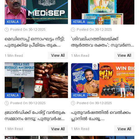
KERALA
KERALA
Posted On 30-12-2025
Posted On 30-12-2025
മെഡിസെപ്പ് ഒന്നാംഘട്ടം നീട്ടി;
'ശിവലിംഗത്തിലേയ്ക്ക്
പുതുക്കിയ പ്രീമിയം തുക
ആര്‍ത്തവ രക്തം'; സുവര്‍ണ
ഈടാക്കുക ജനുവരി 31
കേരളം ലോട്ടറിയിലെ
View All
View All
1 Min Read
1 Min Read
മുതൽ
ചിത്രത്തിനെതിരെ ഹിന്ദു
ഐക്യവേദി പരാതി നൽകി
KERALA
KERALA
Posted On 30-12-2025
Posted On 30-12-2025
ബ്രാൻഡിക്ക് പേരിട്ട് വൻതുക
പുതുവർഷത്തിൽ വെൽക്കം
സമ്മാനം നേടൂ; പുതുവർഷ
പ്ലാനിൽ ചേരൂ,
ഓഫറുമായി ബെവ്‌കോ
350എംപിപിഎസ് വേഗതയിൽ
View All
View All
1 Min Read
1 Min Read
ഇന്റർനെറ്റും ഒപ്പം കീയുടെ
മെഗാ പ്ലാൻ സൗജന്യം; ഒപ്പം