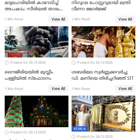
മദ്യലഹരിയിൽ കാറോടിച്ച്
നിഗൂഢ പോസ്റ്ററുമായി മന്ത്രി
അപകടം: സീരിയൽ താരം
വീണാ ജോർജ്ജ്
സിദ്ധാർത്ഥ് പ്രഭുവിനെതിരെ
View All
View All
1 Min Read
1 Min Read
കേസെടുത്തു
Posted On 25-12-2025
Posted On 25-12-2025
നൈജീരിയയിൽ മുസ്ലീം
ശബരിമല സ്വര്‍ണ്ണക്കവര്‍ച്ച;
പള്ളിയില്‍ സ്‌ഫോടനം
ഡി. മണിയെ തിരിച്ചറിഞ്ഞ് SIT
View All
View All
1 Min Read
1 Min Read
KERALA
Posted On 25-12-2025
Posted On 24-12-2025