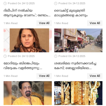
Posted On 24-12-2025
Posted On 24-12-2025
ദിലീപിന് നല്‍കിയ
വൈകിട്ട് മുഖ്യമന്ത്രി
ആനുകൂല്യം വേണം'; രണ്ടാം
മാധ്യമങ്ങളെ കാണും
പ്രതി മാര്‍ട്ടിന്‍
View All
View All
1 Min Read
1 Min Read
ഹൈക്കോടതിയില്‍
Posted On 24-12-2025
Posted On 24-12-2025
മോദിയും ബിജെപിയും
ശബരിമല സ്വര്‍ണക്കവര്‍ച്ച
വിദ്വേഷം വളർത്തുന്നു;
കേസ്; ബെല്ലാരിയിലെ
പ്രതിഷേധവിമായി
ജ്വല്ലറിയില്‍ പരിശോധന
View All
View All
1 Min Read
1 Min Read
കോൺഗ്രസ്