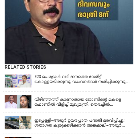
RELATED STORIES
E20 പെട്രോൾ വഴി ജനത്തെ നേരിട്ട്
കൊള്ളയടിക്കുന്നു; വാഹനങ്ങൾ നശിപ്പിക്കുന്നു,
ജീവിതങ്ങൾ നശിപ്പിക്കുന്നുവെന്നും രാഹുൽ ഗാന്ധി
KERALA
വിഴിഞ്ഞത്ത് കാണാതായ ജോണിന്റെ മകളെ
ഫോണിൽ വിളിച്ച് മുഖ്യമന്ത്രി, തെരച്ചിൽ
ഊർജിതമാക്കുമെന്ന് ഉറപ്പ് നൽകി; മന്ത്രി സിപി
KERALA
ജോൺ അഞ്ചുതെങ്ങിൽ; കടലിൽ
പോകുന്നവരെയും ഉൾപ്പെടുത്തി നാളെ ഊർജിത
ഇടപ്പള്ളി–അരൂർ ഉയരപ്പാത പദ്ധതി മരവിപ്പിച്ചു;
തെരച്ചിൽ
ഗതാഗത കുരുക്കഴിക്കാൻ അങ്കമാലി–അരൂർ
ബൈപാസ് പദ്ധതി വേഗത്തിലാക്കുമെന്ന് ഗഡ്കരി
LATEST NEWS