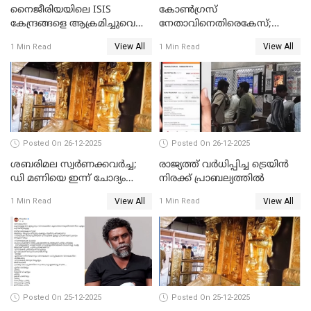
നൈജീരിയയിലെ ISIS
കോണ്‍ഗ്രസ്
കേന്ദ്രങ്ങളെ ആക്രമിച്ചുവെന്ന്
നേതാവിനെതിരെകേസ്;
ട്രംപ്
മുഖ്യമന്ത്രിയും ഉണ്ണികൃഷ്ണന്‍
View All
View All
1 Min Read
1 Min Read
പോറ്റിയും ഒപ്പമുള്ള AI ചിത്രം
പങ്കുവെച്ചു
Posted On 26-12-2025
Posted On 26-12-2025
ശബരിമല സ്വര്‍ണക്കവര്‍ച്ച;
രാജ്യത്ത് വര്‍ധിപ്പിച്ച ട്രെയിന്‍
ഡി മണിയെ ഇന്ന് ചോദ്യം
നിരക്ക് പ്രാബല്യത്തില്‍
ചെയ്യും
View All
View All
1 Min Read
1 Min Read
Posted On 25-12-2025
Posted On 25-12-2025