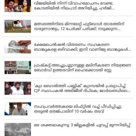
വിജയ്‌യിൽ നിന്ന് വിവാഹമോചനം വേണ്ട;
കോടതിയിൽ നിലപാട് അറിയിച്ചു, ഹർജി
പിൻവലിക്കുന്നെന്ന് സംഗീത
LATEST NEWS
മത്സരത്തിനിടെ മിന്നലേറ്റ് ഫുട്‌ബാൾ താരത്തിന്
ദാരുണാന്ത്യം, 12 പേർക്ക് പരിക്ക്; നടുക്കുന്ന
വീഡിയോ
KERALA
ക്ഷേമപെൻഷൻ വിതരണം: സഹകരണ
ബാങ്കുകളെ ഒഴിവാക്കി; ഇനി വാണിജ്യ ബാങ്കുകൾ
മാത്രം
KERALA
ഫ്രഷ്‌കട്ട് അടച്ചുപൂട്ടാനുള്ള മലിനീകരണ നിയന്ത്രണ
ബോർഡ് ഉത്തരവിന് ഹൈക്കോടതി സ്റ്റേ
KERALA
'ക്യാ ബോൽത്തി പബ്ലിക്' ക്യാമ്പയിൻ പ്രഖ്യാപിച്ച്
CJP സ്ഥാപകൻ അഭിജീത് ദിപ്കെ; ജാർഖണ്ഡിലെ
വിദ്യാർത്ഥി പ്രക്ഷോഭത്തിലും മറുപടി
LATEST NEWS
സഹപ്രവർത്തകയെ ലിഫ്റ്റിൽ വച്ച് പീഡിപ്പിച്ചു;
തരുൺ തേജ്‌പാലിന് 10 വർഷം തടവ്
മഴ ശക്തമാകുന്നു; 3 ജില്ലകളിൽ ചുവപ്പ് മുന്നറിയിപ്പ്