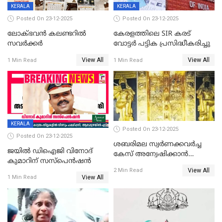
KERALA
KERALA
Posted On 23-12-2025
Posted On 23-12-2025
ലോക്ഭവൻ കലണ്ടറിൽ
കേരളത്തിലെ SIR കരട്
സവർക്കർ
വോട്ടര്‍ പട്ടിക പ്രസിദ്ധീകരിച്ചു
View All
View All
1 Min Read
1 Min Read
KERALA
Posted On 23-12-2025
Posted On 23-12-2025
ശബരിമല സ്വര്‍ണക്കവര്‍ച്ച
ജയിൽ ഡിഐജി വിനോദ്
കേസ് അന്വേഷിക്കാന്‍
കുമാറിന് സസ്പെൻഷൻ
തയ്യാറെന്ന് CBI
View All
2 Min Read
View All
1 Min Read