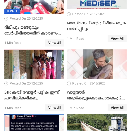
KERALA
Posted On 23-12-2025
Posted On 23-12-2025
മെഡിസെപിന്റെ പ്രീമിയം തുക
ദിലീപും മഞ്ജുവും
വർധിപ്പിച്ചു
വേർപിരിഞ്ഞതിന് കാരണം
View All
ദിലീപ് മഞ്ജുവിന് നൽകിയ ആ
1 Min Read
View All
1 Min Read
പഴയ മൊബൈലിൽ നിന്ന്
കണ്ടെത്തിയ ചാറ്റിൽ
നിന്നാണ്; എട്ടാം പ്രതിക്ക്
മോട്ടീവ് ഉണ്ടായിരുന്നെന്നും
അഡ്വ. ടി.ബി മിനി
Posted On 23-12-2025
Posted On 23-12-2025
SIR കരട് വോട്ടര്‍ പട്ടിക ഇന്ന്
വാളയാർ
പ്രസിദ്ധീകരിക്കും
ആൾക്കൂട്ടകൊലപാതകം; 2
പേർ കൂടി കസ്റ്റഡിയിൽ
View All
View All
1 Min Read
1 Min Read