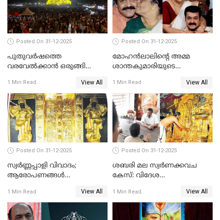
Posted On 31-12-2025
Posted On 31-12-2025
പുതുവര്‍ഷത്തെ
മോഹന്‍ലാലിന്റെ അമ്മ
വരവേല്‍ക്കാന്‍ ഒരുങ്ങി
ശാന്തകുമാരിയുടെ
ലോകം
സംസ്‌കാരം ഇന്ന്
View All
View All
1 Min Read
1 Min Read
Posted On 31-12-2025
Posted On 31-12-2025
സ്വർണ്ണപ്പാളി വിവാദം;
ശബരി മല സ്വർണക്കവച
ആരോപണങ്ങൾ
കേസ്: വിദേശ
അവസാനിക്കുന്നില്ല
വ്യവസായിയുടെ ആരോപണം
View All
View All
1 Min Read
1 Min Read
നിഷേധിച്ച് ഡി മണി