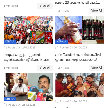
പ്രതി, 23 പേരെ പ്രതി ചേർത്ത്
View All
1 Min Read
കുറ്റപത്രം സമർപ്പിച്ചു
View All
1 Min Read
KERALA
KERALA
Posted On 27-12-2025
Posted On 26-12-2025
നറുക്കെടുപ്പ്, കൂട്ടരാജി,
ക്രിസ്മസിന് ബെവ്‌കോയിൽ
കുതികാൽവെട്ട്,ഭീഷണി,മലബാറിലാകട്ടെ
ഇത്തവണയും റെക്കോഡ്
ട്വിസ്റ്റോട് ട്വിസ്റ്റും; അടിമുടി
വിൽപ്പന;കഴിഞ്ഞവർഷത്തേക്ക
View All
View All
1 Min Read
1 Min Read
നാടകീയമായി പഞ്ചായത്ത്
53 കോടി രൂപയുടെ അധിക
പ്രസിഡന്‍റ് തെരഞ്ഞെടുപ്പ്
വിൽപ്പന; മലയാളി കുടിച്ചു
തീർത്തത് 333 കോടിയുടെ
മദ്യം
KERALA
Posted On 26-12-2025
Posted On 26-12-2025