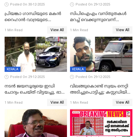
Posted On 30-12-2025
Posted On 29-12-2025
പ്രിയങ്കാ ​ഗാന്ധിയുടെ മകൻ
സിപിഐഎം വസ്തുതകൾ
റൈഹാൻ വാദ്രയുടെ
മറച്ച് വെക്കുന്നുവെന്ന്
വിവാഹനിശ്ചയം
സിപിഐ, 'പത്മകുമാറിനെ
View All
View All
1 Min Read
1 Min Read
കഴിഞ്ഞതായി റിപ്പോർട്ട്
സംരക്ഷിച്ചത്
തിരിച്ചടിച്ചു',വെള്ളാപ്പള്ളിയെ
ന്യായീകരിക്കുന്നതിലും
CPIഎക്സിക്യൂട്ടീവിൽ
വിമർശനം
KERALA
KERALA
Posted On 29-12-2025
Posted On 29-12-2025
നടൻ ജയസൂര്യയെ ഇഡി
വിലങ്ങുകൊണ്ട് സ്വയം നെറ്റി
ചോദ്യം ചെയ്ത് വിട്ടയച്ചു, ഭാര്യ
അടിച്ചുപൊട്ടിച്ചു; കസ്റ്റഡിയിൽ
സരിതയുടെയും
എടുക്കുന്നതിനിടെ
View All
View All
1 Min Read
1 Min Read
മൊഴിയെടുത്തു
വധശ്രമക്കേസ് പ്രതി
വിലങ്ങുമായി രക്ഷപ്പെട്ടു;
വ്യാപക തെരച്ചിൽ