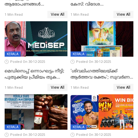
ആരോപണങ്ങൾ
കേസ്: വിദേശ
അവസാനിക്കുന്നില്ല
വ്യവസായിയുടെ ആരോപണം
View All
View All
1 Min Read
1 Min Read
നിഷേധിച്ച് ഡി മണി
KERALA
KERALA
Posted On 30-12-2025
Posted On 30-12-2025
മെഡിസെപ്പ് ഒന്നാംഘട്ടം നീട്ടി;
'ശിവലിംഗത്തിലേയ്ക്ക്
പുതുക്കിയ പ്രീമിയം തുക
ആര്‍ത്തവ രക്തം'; സുവര്‍ണ
ഈടാക്കുക ജനുവരി 31
കേരളം ലോട്ടറിയിലെ
View All
View All
1 Min Read
1 Min Read
മുതൽ
ചിത്രത്തിനെതിരെ ഹിന്ദു
ഐക്യവേദി പരാതി നൽകി
KERALA
KERALA
Posted On 30-12-2025
Posted On 30-12-2025