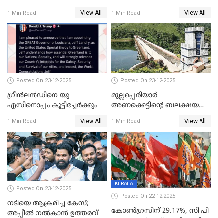
പേർ കൂടി കസ്റ്റഡിയിൽ
View All
View All
1 Min Read
1 Min Read
Posted On 23-12-2025
Posted On 23-12-2025
ഗ്രീന്‍ലന്‍ഡിനെ യു
മുല്ലപ്പെരിയാര്‍
എസിനൊപ്പം കൂട്ടിച്ചേര്‍ക്കും
അണക്കെട്ടിന്റെ ബലക്ഷയ
നിര്‍ണയം; പരിശോധന ഇന്ന്
View All
View All
1 Min Read
1 Min Read
തുടങ്ങും
KERALA
Posted On 23-12-2025
Posted On 22-12-2025
നടിയെ ആക്രമിച്ച കേസ്;
കോൺഗ്രസിന് 29.17%, സി പി
അപ്പീൽ നൽകാൻ ഉത്തരവ്