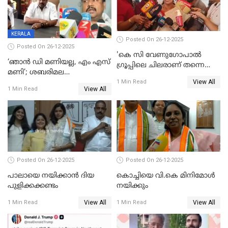
മദ്യം
KERALA
Posted On 26-12-2025
Posted On 26-12-2025
'കെ സി വേണുഗോപാല്‍
‘ഞാൻ ഡി മണിയല്ല, എം എസ്
ഗ്രൂപ്പിലെ ചിലരാണ് തന്നെ
മണി’; ശബരിമല
തഴഞ്ഞത്'; ലാലി ജെയിംസ്
View All
സ്വർണക്കവർച്ചയുമായി ഒരു
1 Min Read
View All
1 Min Read
ബന്ധവും ഇല്ലെന്ന് എസ്ഐടി
ചോദ്യം ചെയ്ത ദിണ്ടിഗലിലെ
വ്യവസായി
Posted On 26-12-2025
Posted On 26-12-2025
പാലായെ നയിക്കാന്‍ ദിയ
കൊച്ചിയെ വി.കെ മിനിമോള്‍
പുളിക്കക്കണ്ടം
നയിക്കും
View All
View All
1 Min Read
1 Min Read