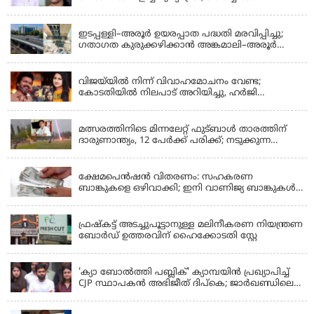
ഊർജിതമാക്കുമെന്ന് ഉറപ്പ് നൽകി; മന്ത്രി സിപി
KERALA
ജോൺ അഞ്ചുതെങ്ങിൽ; കടലിൽ
പോകുന്നവരെയും ഉൾപ്പെടുത്തി നാളെ ഊർജിത
ഇടപ്പള്ളി–അരൂർ ഉയരപ്പാത പദ്ധതി മരവിപ്പിച്ചു;
തെരച്ചിൽ
ഗതാഗത കുരുക്കഴിക്കാൻ അങ്കമാലി–അരൂർ
ബൈപാസ് പദ്ധതി വേഗത്തിലാക്കുമെന്ന് ഗഡ്കരി
LATEST NEWS
വിജയ്‌യിൽ നിന്ന് വിവാഹമോചനം വേണ്ട;
കോടതിയിൽ നിലപാട് അറിയിച്ചു, ഹർജി
പിൻവലിക്കുന്നെന്ന് സംഗീത
LATEST NEWS
മത്സരത്തിനിടെ മിന്നലേറ്റ് ഫുട്‌ബാൾ താരത്തിന്
ദാരുണാന്ത്യം, 12 പേർക്ക് പരിക്ക്; നടുക്കുന്ന
വീഡിയോ
KERALA
ക്ഷേമപെൻഷൻ വിതരണം: സഹകരണ
ബാങ്കുകളെ ഒഴിവാക്കി; ഇനി വാണിജ്യ ബാങ്കുകൾ
മാത്രം
KERALA
ഫ്രഷ്‌കട്ട് അടച്ചുപൂട്ടാനുള്ള മലിനീകരണ നിയന്ത്രണ
ബോർഡ് ഉത്തരവിന് ഹൈക്കോടതി സ്റ്റേ
KERALA
'ക്യാ ബോൽത്തി പബ്ലിക്' ക്യാമ്പയിൻ പ്രഖ്യാപിച്ച്
CJP സ്ഥാപകൻ അഭിജീത് ദിപ്കെ; ജാർഖണ്ഡിലെ
വിദ്യാർത്ഥി പ്രക്ഷോഭത്തിലും മറുപടി
LATEST NEWS