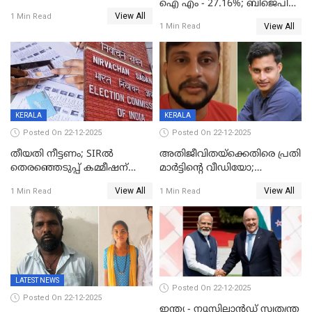
ഐ എം - 27.16%; ബിജെപി
View All
20% കടന്നത്
1 Min Read
View All
1 Min Read
തിരുവനന്തപുരത്ത് മാത്രം,
തദ്ദേശത്തിലെ യഥാർത്ഥ
കണക്ക് പുറത്ത്
KERALA
KERALA
Posted On 22-12-2025
Posted On 22-12-2025
തീയതി നീട്ടണം; SIRൽ
അതിജീവിതയ്‌ക്കെതിരെ പ്രതി
തെരഞ്ഞെടുപ്പ് കമ്മീഷന്
മാർട്ടിന്റെ വീഡിയോ;
കത്തയച്ച് കേരളം
പ്രചരിപ്പിച്ച മൂന്നുപേർ
View All
View All
1 Min Read
1 Min Read
അറസ്റ്റിൽ; നൂറോളം
സൈറ്റുകളിൽ നിന്നും
വിഡിയോ നീക്കം ചെയ്യാനും
പൊലീസ്
LATEST NEWS
Posted On 22-12-2025
Posted On 22-12-2025
ഇന്ത്യ - ന്യൂസിലാൻഡ് സ്വതന്ത്ര