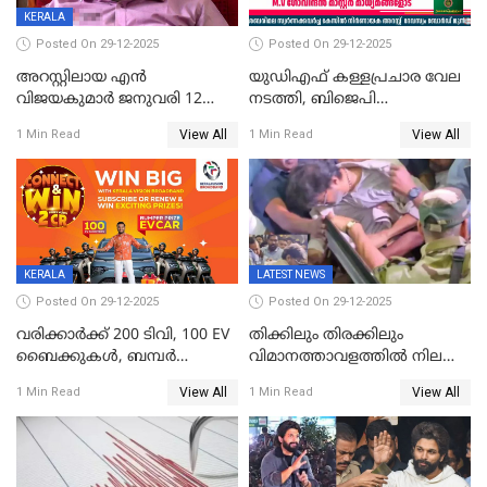
KERALA
Posted On 29-12-2025
Posted On 29-12-2025
അറസ്റ്റിലായ എൻ
യുഡിഎഫ് കള്ളപ്രചാര വേല
വിജയകുമാർ ജനുവരി 12
നടത്തി, ബിജെപി
വരെ റിമാൻഡിൽ;
ഹിന്ദുവർഗീയത പ്രചരിപ്പിച്ചു,
View All
View All
1 Min Read
1 Min Read
ജാമ്യാപേക്ഷ ഈ മാസം 31ന്
ശബരിമല അത്ര
പരിഗണിക്കും
തിരിച്ചടിയായില്ല,സർക്കാരിനെക്കുറ
ജനങ്ങൾക്ക് മികച്ച
അഭിപ്രായം, എല്‍ഡിഎഫ്
അധികാരം നിലനിര്‍ത്തും,
ലോക്സഭ
തെരഞ്ഞെടുപ്പിനേക്കാൾ 17
KERALA
LATEST NEWS
ലക്ഷം വോട്ട് ലഭിച്ചു
Posted On 29-12-2025
Posted On 29-12-2025
വരിക്കാർക്ക് 200 ടിവി, 100 EV
തിക്കിലും തിരക്കിലും
ബൈക്കുകൾ, ബമ്പർ
വിമാനത്താവളത്തില്‍ നിലത്ത്
സമ്മാനമായി EV കാർ
വീണ് വിജയ്
View All
View All
1 Min Read
1 Min Read
ഉൾപ്പെടെ 2 കോടി രൂപയുടെ
സമ്മാനങ്ങളുമായി
കേരളവിഷൻ ബ്രോഡ്ബാൻഡ്
കണക്ട്&വിൻ