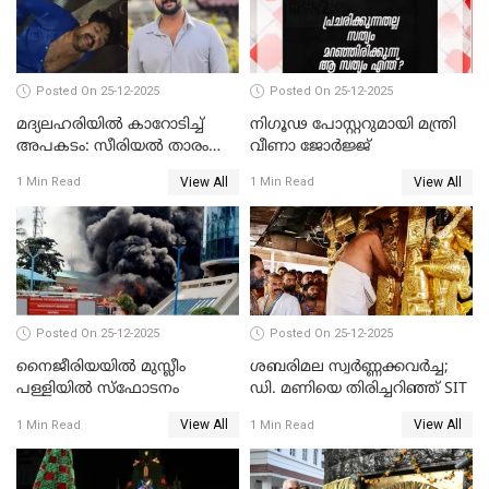
Posted On 25-12-2025
Posted On 25-12-2025
മദ്യലഹരിയിൽ കാറോടിച്ച്
നിഗൂഢ പോസ്റ്ററുമായി മന്ത്രി
അപകടം: സീരിയൽ താരം
വീണാ ജോർജ്ജ്
സിദ്ധാർത്ഥ് പ്രഭുവിനെതിരെ
View All
View All
1 Min Read
1 Min Read
കേസെടുത്തു
Posted On 25-12-2025
Posted On 25-12-2025
നൈജീരിയയിൽ മുസ്ലീം
ശബരിമല സ്വര്‍ണ്ണക്കവര്‍ച്ച;
പള്ളിയില്‍ സ്‌ഫോടനം
ഡി. മണിയെ തിരിച്ചറിഞ്ഞ് SIT
View All
View All
1 Min Read
1 Min Read