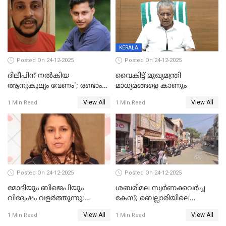
ആരംഭിക്കാന്‍ മന്ത്രിസഭാ
യോഗ തീരുമാനം
KERALA
Posted On 24-12-2025
Posted On 24-12-2025
ദിലീപിന് നല്‍കിയ
വൈകിട്ട് മുഖ്യമന്ത്രി
ആനുകൂല്യം വേണം'; രണ്ടാം
മാധ്യമങ്ങളെ കാണും
പ്രതി മാര്‍ട്ടിന്‍
View All
View All
1 Min Read
1 Min Read
ഹൈക്കോടതിയില്‍
Posted On 24-12-2025
Posted On 24-12-2025
മോദിയും ബിജെപിയും
ശബരിമല സ്വര്‍ണക്കവര്‍ച്ച
വിദ്വേഷം വളർത്തുന്നു;
കേസ്; ബെല്ലാരിയിലെ
പ്രതിഷേധവിമായി
ജ്വല്ലറിയില്‍ പരിശോധന
View All
View All
1 Min Read
1 Min Read
കോൺഗ്രസ്