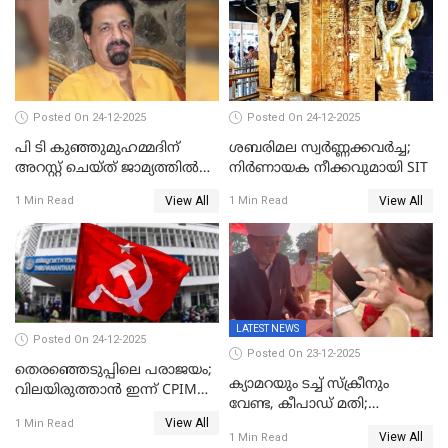
Posted On 24-12-2025
Posted On 24-12-2025
പി ടി കുഞ്ഞുമുഹമ്മദിന്
ശബരിമല സ്വര്‍ണ്ണക്കവര്‍ച്ച;
അറസ്റ്റ് ചെയ്ത് ജാമ്യത്തില്‍
നിർണായക നീക്കവുമായി SIT
വിട്ടു
View All
View All
1 Min Read
1 Min Read
LATEST NEWS
Posted On 24-12-2025
Posted On 23-12-2025
തെരഞ്ഞെടുപ്പിലെ പരാജയം;
ക്യാമറയും ടച്ച് സ്ക്രീനും
വിലയിരുത്താന്‍ ഇന്ന് CPIM
വേണ്ട, കീപാഡ് മതി;
യോഗം
View All
സ്ത്രീകൾക്ക് സ്മാർട്ട് ഫോൺ
1 Min Read
View All
1 Min Read
വിലക്കി രാജ്യത്തെ ഒരു