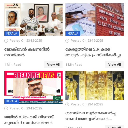
പഞ്ചായത്ത്
KERALA
KERALA
Posted On 23-12-2025
Posted On 23-12-2025
ലോക്ഭവൻ കലണ്ടറിൽ
കേരളത്തിലെ SIR കരട്
സവർക്കർ
വോട്ടര്‍ പട്ടിക പ്രസിദ്ധീകരിച്ചു
View All
View All
1 Min Read
1 Min Read
KERALA
Posted On 23-12-2025
Posted On 23-12-2025
ശബരിമല സ്വര്‍ണക്കവര്‍ച്ച
ജയിൽ ഡിഐജി വിനോദ്
കേസ് അന്വേഷിക്കാന്‍
കുമാറിന് സസ്പെൻഷൻ
തയ്യാറെന്ന് CBI