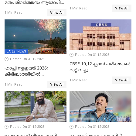
മതപരിവർത്തനം ആരോപിച്ചു
സ്ഫോടകവസ്തുക്കൾ
View All
അറസ്റ്റിലായ മലയാളി
1 Min Read
പിടികൂടി
View All
1 Min Read
വൈദികനും ഭാര്യയ്ക്കും
ഉൾപ്പെടെ 11പേർക്കും ജാമ്യം
LATEST NEWS
Posted On 31-12-2025
Posted On 31-12-2025
CBSE 10,12 ക്ലാസ് പരീക്ഷകള്‍
ഹാപ്പി ന്യൂഇയർ 2026;
മാറ്റിവച്ചു
കിരിബാത്തിയിൽ
View All
പുതുവർഷമെത്തി
1 Min Read
View All
1 Min Read
Posted On 31-12-2025
Posted On 31-12-2025