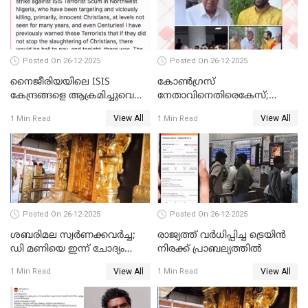
Posted On 26-12-2025
Posted On 26-12-2025
നൈജീരിയയിലെ ISIS
കോണ്‍ഗ്രസ്
കേന്ദ്രങ്ങളെ ആക്രമിച്ചുവെന്ന്
നേതാവിനെതിരെകേസ്;
ട്രംപ്
മുഖ്യമന്ത്രിയും ഉണ്ണികൃഷ്ണന്‍
View All
View All
1 Min Read
1 Min Read
പോറ്റിയും ഒപ്പമുള്ള AI ചിത്രം
പങ്കുവെച്ചു
Posted On 26-12-2025
Posted On 26-12-2025
ശബരിമല സ്വര്‍ണക്കവര്‍ച്ച;
രാജ്യത്ത് വര്‍ധിപ്പിച്ച ട്രെയിന്‍
ഡി മണിയെ ഇന്ന് ചോദ്യം
നിരക്ക് പ്രാബല്യത്തില്‍
ചെയ്യും
View All
View All
1 Min Read
1 Min Read