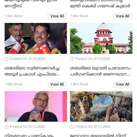
ജയസൂര്യക്ക് വീണ്ടും ഇഡി
കേരളവിഷനെ പ്രശംസിച്ച്
നോട്ടീസ്
മന്ത്രി കെബി ഗണേഷ് കുമാര്‍
View All
View All
1 Min Read
1 Min Read
Posted On 31-12-2025
Posted On 31-12-2025
ശബരിമല സ്വര്‍ണക്കവര്‍ച്ച;
ശബരിമല യുവതി പ്രവേശനം;
അടൂര്‍ പ്രകാശ് എംപിയെ
പരിഗണിക്കാന്‍ ഭരണഘടന
ചോദ്യം ചെയ്യാൻ SIT
ബെഞ്ച്
View All
View All
1 Min Read
1 Min Read
Posted On 31-12-2025
Posted On 31-12-2025
നിയമസഭാ പുരസ്‌കാരം
ജനവാസ മേഖലയിൽ നിന്ന്