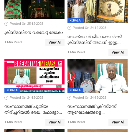
KERALA
Posted On 25-12-2025
Posted On 24-12-2025
ക്രിസ്മസിനെ വരവേറ്റ് ലോകം
ലോക്ഭവൻ ജീവനക്കാർക്ക്
View All
ക്രിസ്മസിന് അവധി ഇല്ല;
1 Min Read
ഹാജരാവാൻ ഉത്തരവ്
View All
1 Min Read
KERALA
KERALA
Posted On 24-12-2025
Posted On 24-12-2025
സംസ്ഥാനത്ത് പുതിയ
സംസ്ഥാനത്ത് ‘ക്രിസ്മസ്
തിരിച്ചറിയല്‍ രേഖ; ഫോട്ടോ
ആഘോഷങ്ങളെ
പതിപ്പിച്ച നേറ്റിവിറ്റി കാര്‍ഡ്
കടന്നാക്രമിയ്ക്കുന്നു; എല്ലാ
View All
View All
1 Min Read
1 Min Read
നല്‍കുമെന്ന് മുഖ്യമന്ത്രി; SIR
ആക്രമണങ്ങൾക്കും പിന്നിലും
ഹെല്‍പ് ഡസ്‌കുകള്‍
സംഘപരിവാർ’; മുഖ്യമന്ത്രി