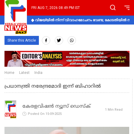
FRI AUG 7, 2026 08:49 PM IST
വിജയ്‌യിൽ നിന്ന് വിവാഹമോചനം വേണ്ട; കോടതിയിൽ നിലപാ
Share this Article
Home
Latest
India
പ്രധാനന്ത്രി നരേന്ദ്രമോദി ഇന്ന് ബിഹാറിൽ
കേരളവിഷൻ ന്യൂസ് ഡെസ്‌ക്
1 Min Read
Posted On 15-09-2025