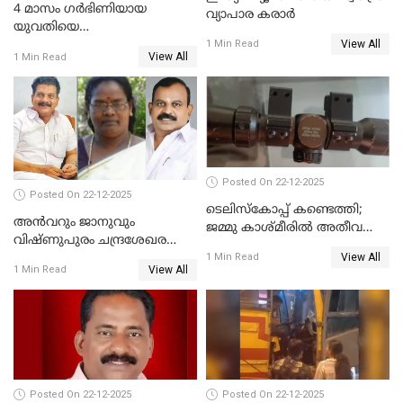
4 മാസം ഗർഭിണിയായ
വ്യാപാര കരാർ
യുവതിയെ
View All
വെട്ടിക്കൊലപ്പെടുത്തി
1 Min Read
View All
1 Min Read
പിതാവും സഹോദരനും;
ദുരഭിമാനക്കൊലയിൽ
നടുങ്ങി കർണാടക
Posted On 22-12-2025
Posted On 22-12-2025
ടെലിസ്‌കോപ്പ് കണ്ടെത്തി;
അൻവറും ജാനുവും
ജമ്മു കാശ്മീരില്‍ അതീവ
വിഷ്ണുപുരം ചന്ദ്രശേഖരന്റെ
ജാഗ്രത നിര്‍ദ്ദേശം
View All
പാർട്ടിയും UDF
1 Min Read
View All
1 Min Read
അസോസിയേറ്റ് അംഗങ്ങൾ;
അസോസിയേറ്റ്
അംഗമാകാനില്ലെന്നും
UDFലേക്കില്ലെന്നും
വിഷ്ണുപുരം ചന്ദ്രശേഖരൻ
Posted On 22-12-2025
Posted On 22-12-2025