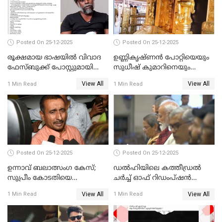
Posted On 25-12-2025
Posted On 25-12-2025
രൂക്ഷമായ ഭാഷയിൽ വിവാദ
ഉണ്ണികൃഷ്ണന്‍ പോറ്റിയെയും
ഫേസ്ബുക്ക് പോസ്റ്റുമായി
സുധീഷ് കുമാറിനെയും
നടൻ വിനായകൻ
വീണ്ടും ചോദ്യം ചെയ്ത് SIT
View All
View All
1 Min Read
1 Min Read
Posted On 25-12-2025
Posted On 25-12-2025
ഉന്നാവ് ബലാത്സംഗ കേസ്;
ഡൽഹിയിലെ കത്തീഡ്രൽ
സുപ്രീം കോടതിയെ
ചർച്ച് ഓഫ് റിഡംപ്ഷൻ
സമീപിക്കാനൊരുങ്ങി
സന്ദർശിച്ച് പ്രധാനമന്ത്രി
View All
View All
1 Min Read
1 Min Read
അതിജീവിത