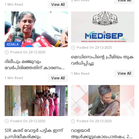
View All
2 Min Read
View All
1 Min Read
KERALA
Posted On 23-12-2025
Posted On 23-12-2025
മെഡിസെപിന്റെ പ്രീമിയം തുക
ദിലീപും മഞ്ജുവും
വർധിപ്പിച്ചു
വേർപിരിഞ്ഞതിന് കാരണം
View All
ദിലീപ് മഞ്ജുവിന് നൽകിയ ആ
1 Min Read
View All
1 Min Read
പഴയ മൊബൈലിൽ നിന്ന്
കണ്ടെത്തിയ ചാറ്റിൽ
നിന്നാണ്; എട്ടാം പ്രതിക്ക്
മോട്ടീവ് ഉണ്ടായിരുന്നെന്നും
അഡ്വ. ടി.ബി മിനി
Posted On 23-12-2025
Posted On 23-12-2025
SIR കരട് വോട്ടര്‍ പട്ടിക ഇന്ന്
വാളയാർ
പ്രസിദ്ധീകരിക്കും
ആൾക്കൂട്ടകൊലപാതകം; 2