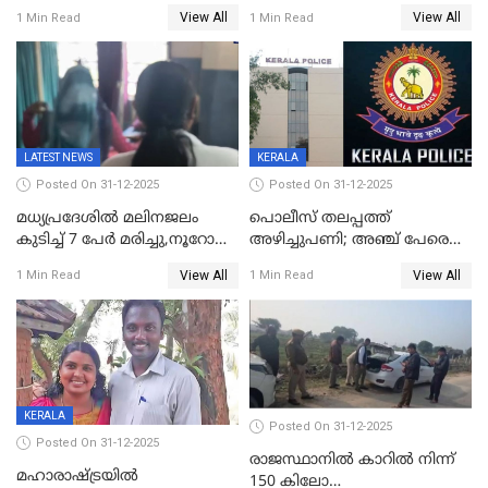
ജനങ്ങളെ
അവതരണം അവസാനവാരം;
View All
View All
1 Min Read
1 Min Read
തെറ്റിദ്ധരിപ്പിക്കരുത്,
മന്ത്രിസഭാ
സാങ്കൽപ്പിക കഥകൾ
യോഗതീരുമാനങ്ങൾ
പ്രചരിപ്പിക്കുന്നുവെന്നും
കടകംപള്ളി സുരേന്ദ്രൻ
LATEST NEWS
KERALA
Posted On 31-12-2025
Posted On 31-12-2025
മധ്യപ്രദേശിൽ മലിനജലം
പൊലീസ് തലപ്പത്ത്
കുടിച്ച് 7 പേർ മരിച്ചു,നൂറോളം
അഴിച്ചുപണി; അഞ്ച് പേരെ
പേർ ഗുരുതരാവസ്ഥയിൽ
ഐജി റാങ്കിലേക്ക്
View All
View All
1 Min Read
1 Min Read
ഉയർത്തി,അജിതാ ബീഗം
ക്രൈംബ്രാഞ്ച് ഐജി,
എസ്.ശ്യാംസുന്ദർ
ഇന്റലിജൻസ് ഐജി
KERALA
Posted On 31-12-2025
Posted On 31-12-2025
രാജസ്ഥാനിൽ കാറിൽ നിന്ന്
മഹാരാഷ്ട്രയിൽ
150 കിലോ