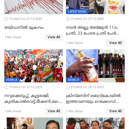
LATEST NEWS
Posted On 27-12-2025
Posted On 27-12-2025
തയ്‌വാനിൽ ഭൂകമ്പം
നടൻ അല്ലു അർജുൻ 11ാം
പ്രതി, 23 പേരെ പ്രതി ചേർത്ത്
View All
1 Min Read
കുറ്റപത്രം സമർപ്പിച്ചു
View All
1 Min Read
KERALA
KERALA
Posted On 27-12-2025
Posted On 26-12-2025
നറുക്കെടുപ്പ്, കൂട്ടരാജി,
ക്രിസ്മസിന് ബെവ്‌കോയിൽ
കുതികാൽവെട്ട്,ഭീഷണി,മലബാറിലാകട്ടെ
ഇത്തവണയും റെക്കോഡ്
ട്വിസ്റ്റോട് ട്വിസ്റ്റും; അടിമുടി
വിൽപ്പന;കഴിഞ്ഞവർഷത്തേക്ക
View All
View All
1 Min Read
1 Min Read
നാടകീയമായി പഞ്ചായത്ത്
53 കോടി രൂപയുടെ അധിക
പ്രസിഡന്‍റ് തെരഞ്ഞെടുപ്പ്
വിൽപ്പന; മലയാളി കുടിച്ചു
തീർത്തത് 333 കോടിയുടെ