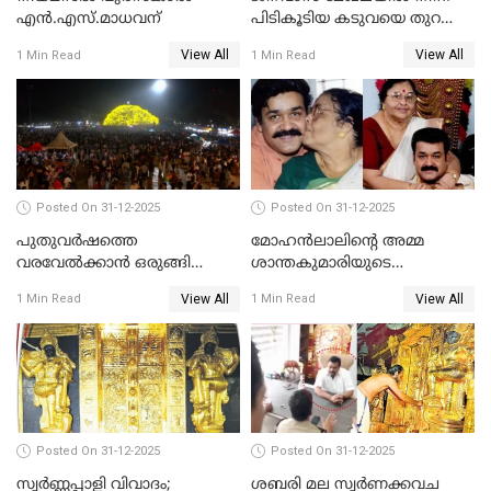
എൻ.എസ്.മാധവന്
പിടികൂടിയ കടുവയെ തുറന്നു
വിട്ടു
View All
View All
1 Min Read
1 Min Read
Posted On 31-12-2025
Posted On 31-12-2025
പുതുവര്‍ഷത്തെ
മോഹന്‍ലാലിന്റെ അമ്മ
വരവേല്‍ക്കാന്‍ ഒരുങ്ങി
ശാന്തകുമാരിയുടെ
ലോകം
സംസ്‌കാരം ഇന്ന്
View All
View All
1 Min Read
1 Min Read
Posted On 31-12-2025
Posted On 31-12-2025
സ്വർണ്ണപ്പാളി വിവാദം;
ശബരി മല സ്വർണക്കവച