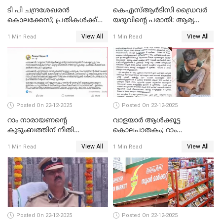
ടി പി ചന്ദ്രശേഖരന്‍
കെഎസ്ആർടിസി ഡ്രൈവർ
കൊലക്കേസ്; പ്രതികള്‍ക്ക്
യദുവിന്റെ പരാതി: ആര്യ
വീണ്ടും പരോള്‍
രാജേന്ദ്രനും സച്ചിൻ ദേവിനും
View All
View All
1 Min Read
1 Min Read
കോടതി നോട്ടീസ്
Posted On 22-12-2025
Posted On 22-12-2025
റാം നാരായണന്റെ
വാളയാർ ആൾക്കൂട്ട
കുടുംബത്തിന് നീതി
കൊലപാതകം; റാം
ഉറപ്പാക്കും; പിണറായി
നാരായണൻ നേരിട്ടത് ക്രൂര
View All
View All
1 Min Read
1 Min Read
വിജയന്‍
പീഡനം
Posted On 22-12-2025
Posted On 22-12-2025