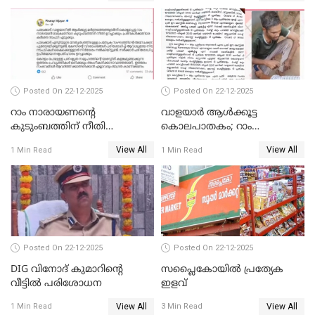
Posted On 22-12-2025
Posted On 22-12-2025
റാം നാരായണന്റെ
വാളയാർ ആൾക്കൂട്ട
കുടുംബത്തിന് നീതി
കൊലപാതകം; റാം
ഉറപ്പാക്കും; പിണറായി
നാരായണൻ നേരിട്ടത് ക്രൂര
View All
View All
1 Min Read
1 Min Read
വിജയന്‍
പീഡനം
Posted On 22-12-2025
Posted On 22-12-2025
DIG വിനോദ് കുമാറിന്റെ
സപ്ലൈകോയിൽ പ്രത്യേക
വീട്ടില്‍ പരിശോധന
ഇളവ്
View All
View All
1 Min Read
3 Min Read