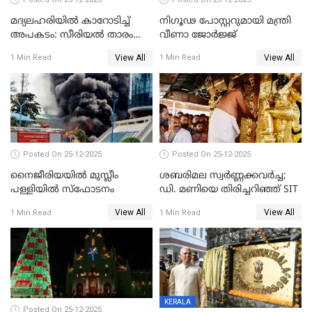
മദ്യലഹരിയിൽ കാറോടിച്ച്
നിഗൂഢ പോസ്റ്ററുമായി മന്ത്രി
അപകടം: സീരിയൽ താരം
വീണാ ജോർജ്ജ്
സിദ്ധാർത്ഥ് പ്രഭുവിനെതിരെ
View All
View All
1 Min Read
1 Min Read
കേസെടുത്തു
Posted On 25-12-2025
Posted On 25-12-2025
നൈജീരിയയിൽ മുസ്ലീം
ശബരിമല സ്വര്‍ണ്ണക്കവര്‍ച്ച;
പള്ളിയില്‍ സ്‌ഫോടനം
ഡി. മണിയെ തിരിച്ചറിഞ്ഞ് SIT
View All
View All
1 Min Read
1 Min Read
KERALA
Posted On 25-12-2025