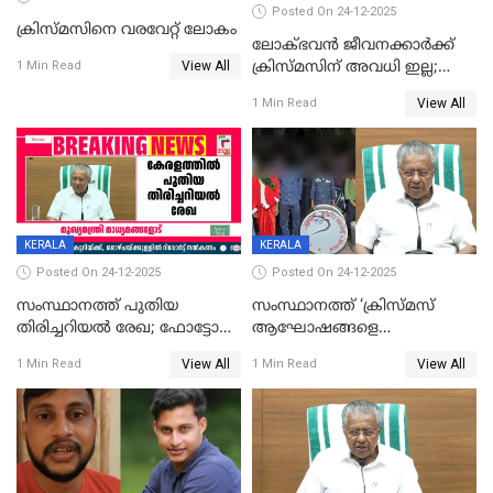
Posted On 24-12-2025
ക്രിസ്മസിനെ വരവേറ്റ് ലോകം
ലോക്ഭവൻ ജീവനക്കാർക്ക്
View All
ക്രിസ്മസിന് അവധി ഇല്ല;
1 Min Read
ഹാജരാവാൻ ഉത്തരവ്
View All
1 Min Read
KERALA
KERALA
Posted On 24-12-2025
Posted On 24-12-2025
സംസ്ഥാനത്ത് പുതിയ
സംസ്ഥാനത്ത് ‘ക്രിസ്മസ്
തിരിച്ചറിയല്‍ രേഖ; ഫോട്ടോ
ആഘോഷങ്ങളെ
പതിപ്പിച്ച നേറ്റിവിറ്റി കാര്‍ഡ്
കടന്നാക്രമിയ്ക്കുന്നു; എല്ലാ
View All
View All
1 Min Read
1 Min Read
നല്‍കുമെന്ന് മുഖ്യമന്ത്രി; SIR
ആക്രമണങ്ങൾക്കും പിന്നിലും
ഹെല്‍പ് ഡസ്‌കുകള്‍
സംഘപരിവാർ’; മുഖ്യമന്ത്രി
ആരംഭിക്കാന്‍ മന്ത്രിസഭാ
യോഗ തീരുമാനം