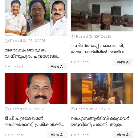
ദുരഭിമാനക്കൊലയിൽ
നടുങ്ങി കർണാടക
Posted On 22-12-2025
Posted On 22-12-2025
ടെലിസ്‌കോപ്പ് കണ്ടെത്തി;
അൻവറും ജാനുവും
ജമ്മു കാശ്മീരില്‍ അതീവ
വിഷ്ണുപുരം ചന്ദ്രശേഖരന്റെ
ജാഗ്രത നിര്‍ദ്ദേശം
View All
പാർട്ടിയും UDF
1 Min Read
View All
1 Min Read
അസോസിയേറ്റ് അംഗങ്ങൾ;
അസോസിയേറ്റ്
അംഗമാകാനില്ലെന്നും
UDFലേക്കില്ലെന്നും
വിഷ്ണുപുരം ചന്ദ്രശേഖരൻ
Posted On 22-12-2025
Posted On 22-12-2025
ടി പി ചന്ദ്രശേഖരന്‍
കെഎസ്ആർടിസി ഡ്രൈവർ
കൊലക്കേസ്; പ്രതികള്‍ക്ക്
യദുവിന്റെ പരാതി: ആര്യ
വീണ്ടും പരോള്‍
രാജേന്ദ്രനും സച്ചിൻ ദേവിനും
View All
View All
1 Min Read
1 Min Read
കോടതി നോട്ടീസ്