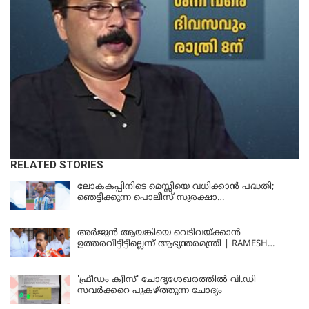
RELATED STORIES
ലോകകപ്പിനിടെ മെസ്സിയെ വധിക്കാൻ പദ്ധതി;
ഞെട്ടിക്കുന്ന പൊലീസ് സുരക്ഷാ
രേഖകള്‍;ആറായിരത്തിലധികം ഭീഷണി
സന്ദേശങ്ങൾ ലഭിച്ചെന്ന് ഫ്രഞ്ച് റഫറി
അര്‍ജുന്‍ ആയങ്കിയെ വെടിവയ്ക്കാന്‍
ഉത്തരവിട്ടിട്ടില്ലെന്ന് ആഭ്യന്തരമന്ത്രി | RAMESH
CHENNITHALA
'ഫ്രീഡം ക്വിസ്' ചോദ്യശേഖരത്തില്‍ വി.ഡി
സവര്‍ക്കറെ പുകഴ്ത്തുന്ന ചോദ്യം