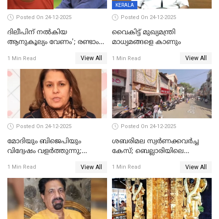
KERALA
Posted On 24-12-2025
Posted On 24-12-2025
ദിലീപിന് നല്‍കിയ
വൈകിട്ട് മുഖ്യമന്ത്രി
ആനുകൂല്യം വേണം'; രണ്ടാം
മാധ്യമങ്ങളെ കാണും
പ്രതി മാര്‍ട്ടിന്‍
View All
View All
1 Min Read
1 Min Read
ഹൈക്കോടതിയില്‍
Posted On 24-12-2025
Posted On 24-12-2025
മോദിയും ബിജെപിയും
ശബരിമല സ്വര്‍ണക്കവര്‍ച്ച
വിദ്വേഷം വളർത്തുന്നു;
കേസ്; ബെല്ലാരിയിലെ
പ്രതിഷേധവിമായി
ജ്വല്ലറിയില്‍ പരിശോധന
View All
View All
1 Min Read
1 Min Read
കോൺഗ്രസ്