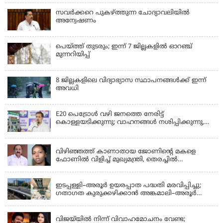
സവര്‍ക്കറെ പുകഴ്ത്തുന്ന ചോദ്യാവലിയില്‍
അന്വേഷണം
പെയ്ത്ത് തുടരും; ഇന്ന് 7 ജില്ലകളില്‍ ഓറഞ്ച്
മുന്നറിയിപ്പ്
8 ജില്ലകളിലെ വിദ്യാഭ്യാസ സ്ഥാപനങ്ങള്‍ക്ക് ഇന്ന്
അവധി
E20 പെട്രോൾ വഴി ജനത്തെ നേരിട്ട്
കൊള്ളയടിക്കുന്നു; വാഹനങ്ങൾ നശിപ്പിക്കുന്നു,
ജീവിതങ്ങൾ നശിപ്പിക്കുന്നുവെന്നും രാഹുൽ ഗാന്ധി
KERALA
വിഴിഞ്ഞത്ത് കാണാതായ ജോണിന്റെ മകളെ
ഫോണിൽ വിളിച്ച് മുഖ്യമന്ത്രി, തെരച്ചിൽ
ഊർജിതമാക്കുമെന്ന് ഉറപ്പ് നൽകി; മന്ത്രി സിപി
KERALA
ജോൺ അഞ്ചുതെങ്ങിൽ; കടലിൽ
പോകുന്നവരെയും ഉൾപ്പെടുത്തി നാളെ ഊർജിത
ഇടപ്പള്ളി–അരൂർ ഉയരപ്പാത പദ്ധതി മരവിപ്പിച്ചു;
തെരച്ചിൽ
ഗതാഗത കുരുക്കഴിക്കാൻ അങ്കമാലി–അരൂർ
ബൈപാസ് പദ്ധതി വേഗത്തിലാക്കുമെന്ന് ഗഡ്കരി
LATEST NEWS
വിജയ്‌യിൽ നിന്ന് വിവാഹമോചനം വേണ്ട;