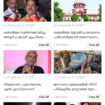
Posted On 31-12-2025
Posted On 31-12-2025
ശബരിമല സ്വര്‍ണക്കവര്‍ച്ച;
ശബരിമല യുവതി പ്രവേശനം;
അടൂര്‍ പ്രകാശ് എംപിയെ
പരിഗണിക്കാന്‍ ഭരണഘടന
ചോദ്യം ചെയ്യാൻ SIT
ബെഞ്ച്
View All
View All
1 Min Read
1 Min Read
Posted On 31-12-2025
Posted On 31-12-2025
നിയമസഭാ പുരസ്‌കാരം
ജനവാസ മേഖലയിൽ നിന്ന്
എൻ.എസ്.മാധവന്
പിടികൂടിയ കടുവയെ തുറന്നു
വിട്ടു
View All
View All
1 Min Read
1 Min Read