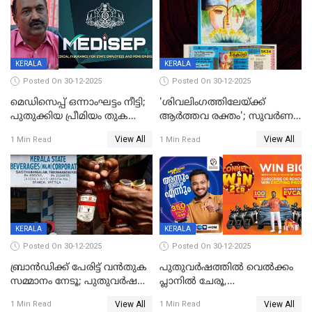
KERALA
KERALA
Posted On 30-12-2025
Posted On 30-12-2025
മെഡിസെപ്പ് ഒന്നാംഘട്ടം നീട്ടി;
'ശിവലിംഗത്തിലേയ്ക്ക്
പുതുക്കിയ പ്രീമിയം തുക
ആര്‍ത്തവ രക്തം'; സുവര്‍ണ
ഈടാക്കുക ജനുവരി 31
കേരളം ലോട്ടറിയിലെ
View All
View All
1 Min Read
1 Min Read
മുതൽ
ചിത്രത്തിനെതിരെ ഹിന്ദു
ഐക്യവേദി പരാതി നൽകി
KERALA
KERALA
Posted On 30-12-2025
Posted On 30-12-2025
ബ്രാൻഡിക്ക് പേരിട്ട് വൻതുക
പുതുവർഷത്തിൽ വെൽക്കം
സമ്മാനം നേടൂ; പുതുവർഷ
പ്ലാനിൽ ചേരൂ,
ഓഫറുമായി ബെവ്‌കോ
350എംപിപിഎസ് വേഗതയിൽ
View All
View All
1 Min Read
1 Min Read
ഇന്റർനെറ്റും ഒപ്പം കീയുടെ