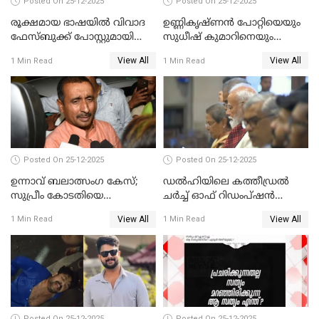
Posted On 25-12-2025
Posted On 25-12-2025
രൂക്ഷമായ ഭാഷയിൽ വിവാദ
ഉണ്ണികൃഷ്ണന്‍ പോറ്റിയെയും
ഫേസ്ബുക്ക് പോസ്റ്റുമായി
സുധീഷ് കുമാറിനെയും
നടൻ വിനായകൻ
വീണ്ടും ചോദ്യം ചെയ്ത് SIT
View All
View All
1 Min Read
1 Min Read
Posted On 25-12-2025
Posted On 25-12-2025
ഉന്നാവ് ബലാത്സംഗ കേസ്;
ഡൽഹിയിലെ കത്തീഡ്രൽ
സുപ്രീം കോടതിയെ
ചർച്ച് ഓഫ് റിഡംപ്ഷൻ
സമീപിക്കാനൊരുങ്ങി
സന്ദർശിച്ച് പ്രധാനമന്ത്രി
View All
View All
1 Min Read
1 Min Read
അതിജീവിത
Posted On 25-12-2025
Posted On 25-12-2025