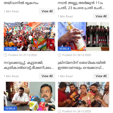
തയ്‌വാനിൽ ഭൂകമ്പം
നടൻ അല്ലു അർജുൻ 11ാം
പ്രതി, 23 പേരെ പ്രതി ചേർത്ത്
View All
1 Min Read
കുറ്റപത്രം സമർപ്പിച്ചു
View All
1 Min Read
KERALA
KERALA
Posted On 27-12-2025
Posted On 26-12-2025
നറുക്കെടുപ്പ്, കൂട്ടരാജി,
ക്രിസ്മസിന് ബെവ്‌കോയിൽ
കുതികാൽവെട്ട്,ഭീഷണി,മലബാറിലാകട്ടെ
ഇത്തവണയും റെക്കോഡ്
ട്വിസ്റ്റോട് ട്വിസ്റ്റും; അടിമുടി
വിൽപ്പന;കഴിഞ്ഞവർഷത്തേക്ക
View All
View All
1 Min Read
1 Min Read
നാടകീയമായി പഞ്ചായത്ത്
53 കോടി രൂപയുടെ അധിക
പ്രസിഡന്‍റ് തെരഞ്ഞെടുപ്പ്
വിൽപ്പന; മലയാളി കുടിച്ചു
തീർത്തത് 333 കോടിയുടെ
മദ്യം
KERALA
Posted On 26-12-2025