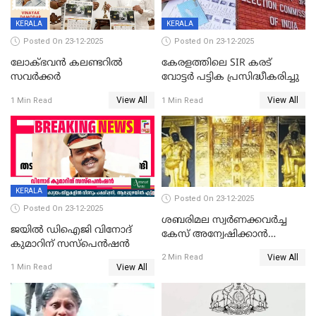
KERALA
KERALA
Posted On 23-12-2025
Posted On 23-12-2025
ലോക്ഭവൻ കലണ്ടറിൽ
കേരളത്തിലെ SIR കരട്
സവർക്കർ
വോട്ടര്‍ പട്ടിക പ്രസിദ്ധീകരിച്ചു
View All
View All
1 Min Read
1 Min Read
KERALA
Posted On 23-12-2025
Posted On 23-12-2025
ശബരിമല സ്വര്‍ണക്കവര്‍ച്ച
ജയിൽ ഡിഐജി വിനോദ്
കേസ് അന്വേഷിക്കാന്‍
കുമാറിന് സസ്പെൻഷൻ
തയ്യാറെന്ന് CBI
View All
2 Min Read
View All
1 Min Read