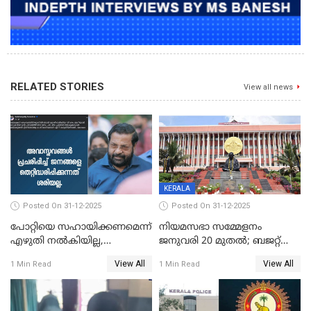
RELATED STORIES
View all news
KERALA
Posted On 31-12-2025
Posted On 31-12-2025
പോറ്റിയെ സഹായിക്കണമെന്ന്
നിയമസഭാ സമ്മേളനം
എഴുതി നൽകിയില്ല,
ജനുവരി 20 മുതല്‍; ബജറ്റ്
ജനങ്ങളെ
അവതരണം അവസാനവാരം;
View All
View All
1 Min Read
1 Min Read
തെറ്റിദ്ധരിപ്പിക്കരുത്,
മന്ത്രിസഭാ
സാങ്കൽപ്പിക കഥകൾ
യോഗതീരുമാനങ്ങൾ
പ്രചരിപ്പിക്കുന്നുവെന്നും
കടകംപള്ളി സുരേന്ദ്രൻ