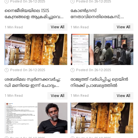
Posted On 26-12-2025
Posted On 26-12-2025
നൈജീരിയയിലെ ISIS
കോണ്‍ഗ്രസ്
കേന്ദ്രങ്ങളെ ആക്രമിച്ചുവെന്ന്
നേതാവിനെതിരെകേസ്;
ട്രംപ്
മുഖ്യമന്ത്രിയും ഉണ്ണികൃഷ്ണന്‍
View All
View All
1 Min Read
1 Min Read
പോറ്റിയും ഒപ്പമുള്ള AI ചിത്രം
പങ്കുവെച്ചു
Posted On 26-12-2025
Posted On 26-12-2025
ശബരിമല സ്വര്‍ണക്കവര്‍ച്ച;
രാജ്യത്ത് വര്‍ധിപ്പിച്ച ട്രെയിന്‍
ഡി മണിയെ ഇന്ന് ചോദ്യം
നിരക്ക് പ്രാബല്യത്തില്‍
ചെയ്യും
View All
View All
1 Min Read
1 Min Read