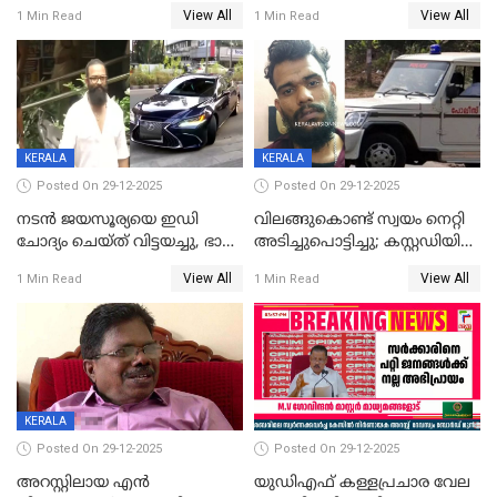
വിവാഹനിശ്ചയം
സിപിഐ, 'പത്മകുമാറിനെ
View All
View All
1 Min Read
1 Min Read
കഴിഞ്ഞതായി റിപ്പോർട്ട്
സംരക്ഷിച്ചത്
തിരിച്ചടിച്ചു',വെള്ളാപ്പള്ളിയെ
ന്യായീകരിക്കുന്നതിലും
CPIഎക്സിക്യൂട്ടീവിൽ
വിമർശനം
KERALA
KERALA
Posted On 29-12-2025
Posted On 29-12-2025
നടൻ ജയസൂര്യയെ ഇഡി
വിലങ്ങുകൊണ്ട് സ്വയം നെറ്റി
ചോദ്യം ചെയ്ത് വിട്ടയച്ചു, ഭാര്യ
അടിച്ചുപൊട്ടിച്ചു; കസ്റ്റഡിയിൽ
സരിതയുടെയും
എടുക്കുന്നതിനിടെ
View All
View All
1 Min Read
1 Min Read
മൊഴിയെടുത്തു
വധശ്രമക്കേസ് പ്രതി
വിലങ്ങുമായി രക്ഷപ്പെട്ടു;
വ്യാപക തെരച്ചിൽ
KERALA
Posted On 29-12-2025
Posted On 29-12-2025
അറസ്റ്റിലായ എൻ
യുഡിഎഫ് കള്ളപ്രചാര വേല