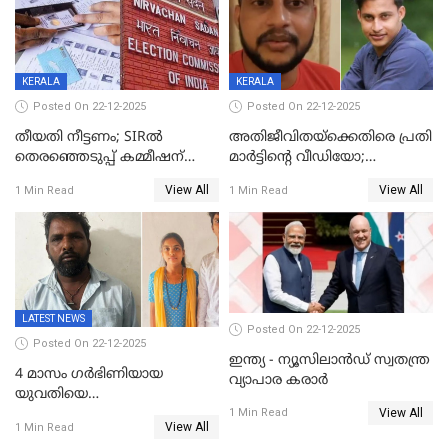
കണക്ക് പുറത്ത്
KERALA
KERALA
Posted On 22-12-2025
Posted On 22-12-2025
തീയതി നീട്ടണം; SIRൽ
അതിജീവിതയ്‌ക്കെതിരെ പ്രതി
തെരഞ്ഞെടുപ്പ് കമ്മീഷന്
മാർട്ടിന്റെ വീഡിയോ;
കത്തയച്ച് കേരളം
പ്രചരിപ്പിച്ച മൂന്നുപേർ
View All
View All
1 Min Read
1 Min Read
അറസ്റ്റിൽ; നൂറോളം
സൈറ്റുകളിൽ നിന്നും
വിഡിയോ നീക്കം ചെയ്യാനും
പൊലീസ്
LATEST NEWS
Posted On 22-12-2025
Posted On 22-12-2025
ഇന്ത്യ - ന്യൂസിലാൻഡ് സ്വതന്ത്ര
4 മാസം ഗർഭിണിയായ
വ്യാപാര കരാർ
യുവതിയെ
View All
വെട്ടിക്കൊലപ്പെടുത്തി
1 Min Read
View All
1 Min Read
പിതാവും സഹോദരനും;