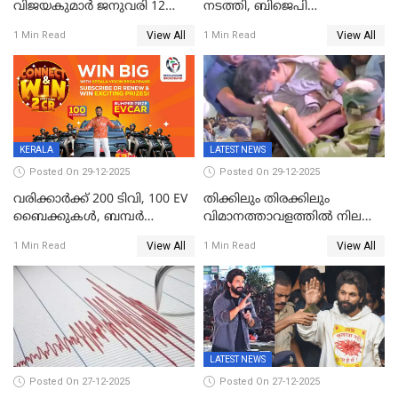
വിജയകുമാർ ജനുവരി 12
നടത്തി, ബിജെപി
വരെ റിമാൻഡിൽ;
ഹിന്ദുവർഗീയത പ്രചരിപ്പിച്ചു,
View All
View All
1 Min Read
1 Min Read
ജാമ്യാപേക്ഷ ഈ മാസം 31ന്
ശബരിമല അത്ര
പരിഗണിക്കും
തിരിച്ചടിയായില്ല,സർക്കാരിനെക്കുറ
ജനങ്ങൾക്ക് മികച്ച
അഭിപ്രായം, എല്‍ഡിഎഫ്
അധികാരം നിലനിര്‍ത്തും,
ലോക്സഭ
തെരഞ്ഞെടുപ്പിനേക്കാൾ 17
KERALA
LATEST NEWS
ലക്ഷം വോട്ട് ലഭിച്ചു
Posted On 29-12-2025
Posted On 29-12-2025
വരിക്കാർക്ക് 200 ടിവി, 100 EV
തിക്കിലും തിരക്കിലും
ബൈക്കുകൾ, ബമ്പർ
വിമാനത്താവളത്തില്‍ നിലത്ത്
സമ്മാനമായി EV കാർ
വീണ് വിജയ്
View All
View All
1 Min Read
1 Min Read
ഉൾപ്പെടെ 2 കോടി രൂപയുടെ
സമ്മാനങ്ങളുമായി
കേരളവിഷൻ ബ്രോഡ്ബാൻഡ്
കണക്ട്&വിൻ
LATEST NEWS
Posted On 27-12-2025
Posted On 27-12-2025