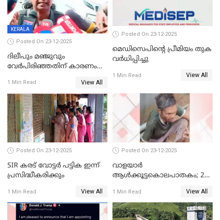
KERALA
Posted On 23-12-2025
Posted On 23-12-2025
മെഡിസെപിന്റെ പ്രീമിയം തുക
ദിലീപും മഞ്ജുവും
വർധിപ്പിച്ചു
വേർപിരിഞ്ഞതിന് കാരണം
View All
ദിലീപ് മഞ്ജുവിന് നൽകിയ ആ
1 Min Read
View All
1 Min Read
പഴയ മൊബൈലിൽ നിന്ന്
കണ്ടെത്തിയ ചാറ്റിൽ
നിന്നാണ്; എട്ടാം പ്രതിക്ക്
മോട്ടീവ് ഉണ്ടായിരുന്നെന്നും
അഡ്വ. ടി.ബി മിനി
Posted On 23-12-2025
Posted On 23-12-2025
SIR കരട് വോട്ടര്‍ പട്ടിക ഇന്ന്
വാളയാർ
പ്രസിദ്ധീകരിക്കും
ആൾക്കൂട്ടകൊലപാതകം; 2
പേർ കൂടി കസ്റ്റഡിയിൽ
View All
View All
1 Min Read
1 Min Read