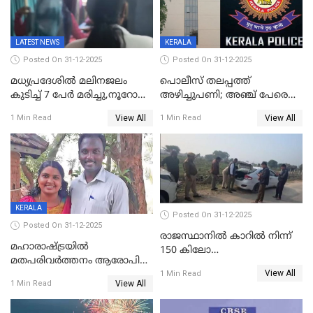
LATEST NEWS
KERALA
Posted On 31-12-2025
Posted On 31-12-2025
മധ്യപ്രദേശിൽ മലിനജലം
പൊലീസ് തലപ്പത്ത്
കുടിച്ച് 7 പേർ മരിച്ചു,നൂറോളം
അഴിച്ചുപണി; അഞ്ച് പേരെ
പേർ ഗുരുതരാവസ്ഥയിൽ
ഐജി റാങ്കിലേക്ക്
View All
View All
1 Min Read
1 Min Read
ഉയർത്തി,അജിതാ ബീഗം
ക്രൈംബ്രാഞ്ച് ഐജി,
എസ്.ശ്യാംസുന്ദർ
ഇന്റലിജൻസ് ഐജി
KERALA
Posted On 31-12-2025
Posted On 31-12-2025
രാജസ്ഥാനിൽ കാറിൽ നിന്ന്
മഹാരാഷ്ട്രയിൽ
150 കിലോ
മതപരിവർത്തനം ആരോപിച്ചു
സ്ഫോടകവസ്തുക്കൾ
View All
അറസ്റ്റിലായ മലയാളി
1 Min Read
പിടികൂടി
View All
1 Min Read
വൈദികനും ഭാര്യയ്ക്കും
ഉൾപ്പെടെ 11പേർക്കും ജാമ്യം