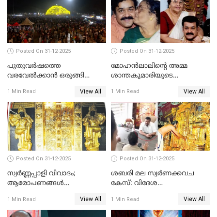
Posted On 31-12-2025
Posted On 31-12-2025
പുതുവര്‍ഷത്തെ
മോഹന്‍ലാലിന്റെ അമ്മ
വരവേല്‍ക്കാന്‍ ഒരുങ്ങി
ശാന്തകുമാരിയുടെ
ലോകം
സംസ്‌കാരം ഇന്ന്
View All
View All
1 Min Read
1 Min Read
Posted On 31-12-2025
Posted On 31-12-2025
സ്വർണ്ണപ്പാളി വിവാദം;
ശബരി മല സ്വർണക്കവച
ആരോപണങ്ങൾ
കേസ്: വിദേശ
അവസാനിക്കുന്നില്ല
വ്യവസായിയുടെ ആരോപണം
View All
View All
1 Min Read
1 Min Read
നിഷേധിച്ച് ഡി മണി