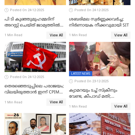
Posted On 24-12-2025
Posted On 24-12-2025
പി ടി കുഞ്ഞുമുഹമ്മദിന്
ശബരിമല സ്വര്‍ണ്ണക്കവര്‍ച്ച;
അറസ്റ്റ് ചെയ്ത് ജാമ്യത്തില്‍
നിർണായക നീക്കവുമായി SIT
വിട്ടു
View All
View All
1 Min Read
1 Min Read
LATEST NEWS
Posted On 24-12-2025
Posted On 23-12-2025
തെരഞ്ഞെടുപ്പിലെ പരാജയം;
ക്യാമറയും ടച്ച് സ്ക്രീനും
വിലയിരുത്താന്‍ ഇന്ന് CPIM
വേണ്ട, കീപാഡ് മതി;
യോഗം
View All
സ്ത്രീകൾക്ക് സ്മാർട്ട് ഫോൺ
1 Min Read
View All
1 Min Read
വിലക്കി രാജ്യത്തെ ഒരു
പഞ്ചായത്ത്