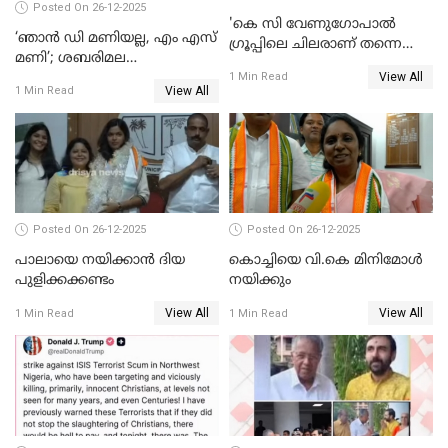
Posted On 26-12-2025
'കെ സി വേണുഗോപാല്‍
‘ഞാൻ ഡി മണിയല്ല, എം എസ്
ഗ്രൂപ്പിലെ ചിലരാണ് തന്നെ
മണി’; ശബരിമല
തഴഞ്ഞത്'; ലാലി ജെയിംസ്
View All
സ്വർണക്കവർച്ചയുമായി ഒരു
1 Min Read
View All
1 Min Read
ബന്ധവും ഇല്ലെന്ന് എസ്ഐടി
ചോദ്യം ചെയ്ത ദിണ്ടിഗലിലെ
വ്യവസായി
Posted On 26-12-2025
Posted On 26-12-2025
പാലായെ നയിക്കാന്‍ ദിയ
കൊച്ചിയെ വി.കെ മിനിമോള്‍
പുളിക്കക്കണ്ടം
നയിക്കും
View All
View All
1 Min Read
1 Min Read