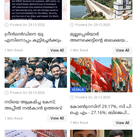
Posted On 23-12-2025
Posted On 23-12-2025
ഗ്രീന്‍ലന്‍ഡിനെ യു
മുല്ലപ്പെരിയാര്‍
എസിനൊപ്പം കൂട്ടിച്ചേര്‍ക്കും
അണക്കെട്ടിന്റെ ബലക്ഷയ
നിര്‍ണയം; പരിശോധന ഇന്ന്
View All
View All
1 Min Read
1 Min Read
തുടങ്ങും
KERALA
Posted On 23-12-2025
Posted On 22-12-2025
നടിയെ ആക്രമിച്ച കേസ്;
കോൺഗ്രസിന് 29.17%, സി പി
അപ്പീൽ നൽകാൻ ഉത്തരവ്
ഐ എം - 27.16%; ബിജെപി
View All
20% കടന്നത്
1 Min Read
View All
1 Min Read
തിരുവനന്തപുരത്ത് മാത്രം,
തദ്ദേശത്തിലെ യഥാർത്ഥ