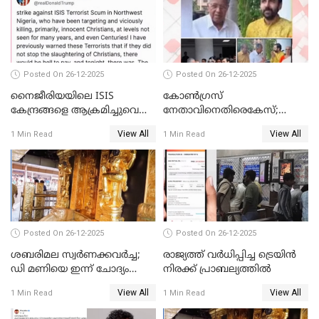
Posted On 26-12-2025
Posted On 26-12-2025
നൈജീരിയയിലെ ISIS
കോണ്‍ഗ്രസ്
കേന്ദ്രങ്ങളെ ആക്രമിച്ചുവെന്ന്
നേതാവിനെതിരെകേസ്;
ട്രംപ്
മുഖ്യമന്ത്രിയും ഉണ്ണികൃഷ്ണന്‍
View All
View All
1 Min Read
1 Min Read
പോറ്റിയും ഒപ്പമുള്ള AI ചിത്രം
പങ്കുവെച്ചു
Posted On 26-12-2025
Posted On 26-12-2025
ശബരിമല സ്വര്‍ണക്കവര്‍ച്ച;
രാജ്യത്ത് വര്‍ധിപ്പിച്ച ട്രെയിന്‍
ഡി മണിയെ ഇന്ന് ചോദ്യം
നിരക്ക് പ്രാബല്യത്തില്‍
ചെയ്യും
View All
View All
1 Min Read
1 Min Read