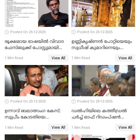
Posted On 25-12-2025
Posted On 25-12-2025
രൂക്ഷമായ ഭാഷയിൽ വിവാദ
ഉണ്ണികൃഷ്ണന്‍ പോറ്റിയെയും
ഫേസ്ബുക്ക് പോസ്റ്റുമായി
സുധീഷ് കുമാറിനെയും
നടൻ വിനായകൻ
വീണ്ടും ചോദ്യം ചെയ്ത് SIT
View All
View All
1 Min Read
1 Min Read
Posted On 25-12-2025
Posted On 25-12-2025
ഉന്നാവ് ബലാത്സംഗ കേസ്;
ഡൽഹിയിലെ കത്തീഡ്രൽ
സുപ്രീം കോടതിയെ
ചർച്ച് ഓഫ് റിഡംപ്ഷൻ
സമീപിക്കാനൊരുങ്ങി
സന്ദർശിച്ച് പ്രധാനമന്ത്രി
View All
View All
1 Min Read
1 Min Read
അതിജീവിത