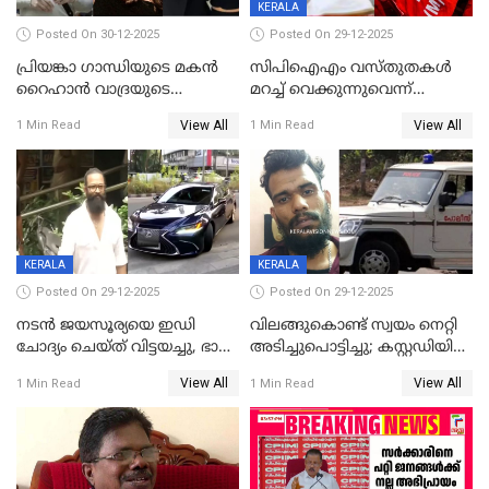
KERALA
Posted On 30-12-2025
Posted On 29-12-2025
പ്രിയങ്കാ ​ഗാന്ധിയുടെ മകൻ
സിപിഐഎം വസ്തുതകൾ
റൈഹാൻ വാദ്രയുടെ
മറച്ച് വെക്കുന്നുവെന്ന്
വിവാഹനിശ്ചയം
സിപിഐ, 'പത്മകുമാറിനെ
View All
View All
1 Min Read
1 Min Read
കഴിഞ്ഞതായി റിപ്പോർട്ട്
സംരക്ഷിച്ചത്
തിരിച്ചടിച്ചു',വെള്ളാപ്പള്ളിയെ
ന്യായീകരിക്കുന്നതിലും
CPIഎക്സിക്യൂട്ടീവിൽ
വിമർശനം
KERALA
KERALA
Posted On 29-12-2025
Posted On 29-12-2025
നടൻ ജയസൂര്യയെ ഇഡി
വിലങ്ങുകൊണ്ട് സ്വയം നെറ്റി
ചോദ്യം ചെയ്ത് വിട്ടയച്ചു, ഭാര്യ
അടിച്ചുപൊട്ടിച്ചു; കസ്റ്റഡിയിൽ
സരിതയുടെയും
എടുക്കുന്നതിനിടെ
View All
View All
1 Min Read
1 Min Read
മൊഴിയെടുത്തു
വധശ്രമക്കേസ് പ്രതി
വിലങ്ങുമായി രക്ഷപ്പെട്ടു;
വ്യാപക തെരച്ചിൽ