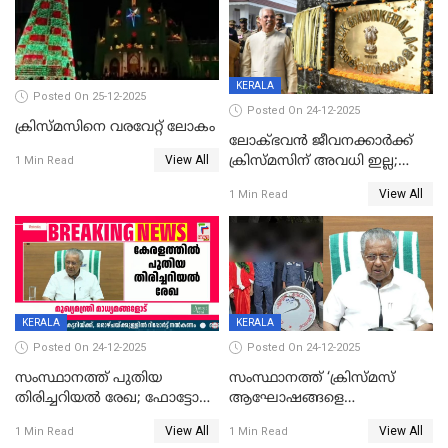
KERALA
Posted On 25-12-2025
Posted On 24-12-2025
ക്രിസ്മസിനെ വരവേറ്റ് ലോകം
ലോക്ഭവൻ ജീവനക്കാർക്ക്
View All
ക്രിസ്മസിന് അവധി ഇല്ല;
1 Min Read
ഹാജരാവാൻ ഉത്തരവ്
View All
1 Min Read
KERALA
KERALA
Posted On 24-12-2025
Posted On 24-12-2025
സംസ്ഥാനത്ത് പുതിയ
സംസ്ഥാനത്ത് ‘ക്രിസ്മസ്
തിരിച്ചറിയല്‍ രേഖ; ഫോട്ടോ
ആഘോഷങ്ങളെ
പതിപ്പിച്ച നേറ്റിവിറ്റി കാര്‍ഡ്
കടന്നാക്രമിയ്ക്കുന്നു; എല്ലാ
View All
View All
1 Min Read
1 Min Read
നല്‍കുമെന്ന് മുഖ്യമന്ത്രി; SIR
ആക്രമണങ്ങൾക്കും പിന്നിലും