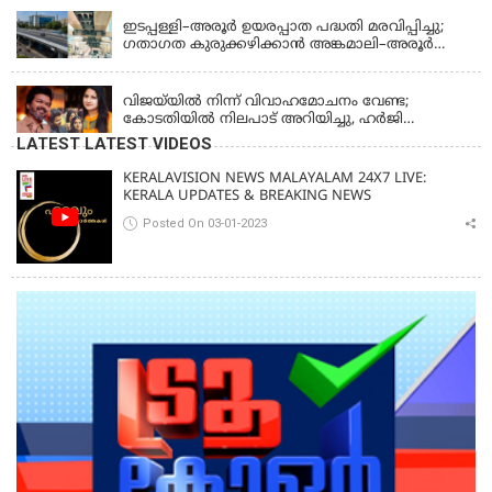
ജോൺ അഞ്ചുതെങ്ങിൽ; കടലിൽ
പോകുന്നവരെയും ഉൾപ്പെടുത്തി നാളെ ഊർജിത
ഇടപ്പള്ളി–അരൂർ ഉയരപ്പാത പദ്ധതി മരവിപ്പിച്ചു;
തെരച്ചിൽ
ഗതാഗത കുരുക്കഴിക്കാൻ അങ്കമാലി–അരൂർ
ബൈപാസ് പദ്ധതി വേഗത്തിലാക്കുമെന്ന് ഗഡ്കരി
LATEST NEWS
വിജയ്‌യിൽ നിന്ന് വിവാഹമോചനം വേണ്ട;
കോടതിയിൽ നിലപാട് അറിയിച്ചു, ഹർജി
പിൻവലിക്കുന്നെന്ന് സംഗീത
LATEST LATEST VIDEOS
KERALAVISION NEWS MALAYALAM 24X7 LIVE:
KERALA UPDATES & BREAKING NEWS
Posted On 03-01-2023