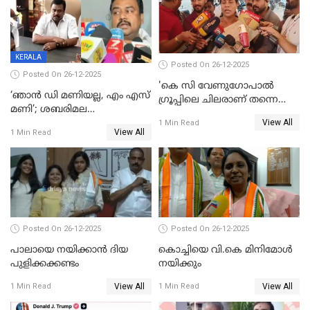
തീർത്തത് 333 കോടിയുടെ
മദ്യം
KERALA
Posted On 26-12-2025
Posted On 26-12-2025
'കെ സി വേണുഗോപാല്‍
‘ഞാൻ ഡി മണിയല്ല, എം എസ്
ഗ്രൂപ്പിലെ ചിലരാണ് തന്നെ
മണി’; ശബരിമല
തഴഞ്ഞത്'; ലാലി ജെയിംസ്
View All
സ്വർണക്കവർച്ചയുമായി ഒരു
1 Min Read
View All
1 Min Read
ബന്ധവും ഇല്ലെന്ന് എസ്ഐടി
ചോദ്യം ചെയ്ത ദിണ്ടിഗലിലെ
വ്യവസായി
Posted On 26-12-2025
Posted On 26-12-2025
പാലായെ നയിക്കാന്‍ ദിയ
കൊച്ചിയെ വി.കെ മിനിമോള്‍
പുളിക്കക്കണ്ടം
നയിക്കും
View All
View All
1 Min Read
1 Min Read