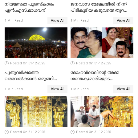
നിയമസഭാ പുരസ്‌കാരം
ജനവാസ മേഖലയിൽ നിന്ന്
എൻ.എസ്.മാധവന്
പിടികൂടിയ കടുവയെ തുറന്നു
വിട്ടു
View All
View All
1 Min Read
1 Min Read
Posted On 31-12-2025
Posted On 31-12-2025
പുതുവര്‍ഷത്തെ
മോഹന്‍ലാലിന്റെ അമ്മ
വരവേല്‍ക്കാന്‍ ഒരുങ്ങി
ശാന്തകുമാരിയുടെ
ലോകം
സംസ്‌കാരം ഇന്ന്
View All
View All
1 Min Read
1 Min Read
Posted On 31-12-2025
Posted On 31-12-2025