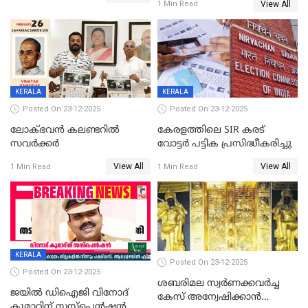
View All
1 Min Read
വിലക്കി രാജ്യത്തെ ഒരു
പഞ്ചായത്ത്
KERALA
KERALA
Posted On 23-12-2025
Posted On 23-12-2025
ലോക്ഭവൻ കലണ്ടറിൽ
കേരളത്തിലെ SIR കരട്
സവർക്കർ
വോട്ടര്‍ പട്ടിക പ്രസിദ്ധീകരിച്ചു
View All
View All
1 Min Read
1 Min Read
KERALA
Posted On 23-12-2025
Posted On 23-12-2025
ശബരിമല സ്വര്‍ണക്കവര്‍ച്ച
ജയിൽ ഡിഐജി വിനോദ്
കേസ് അന്വേഷിക്കാന്‍
കുമാറിന് സസ്പെൻഷൻ