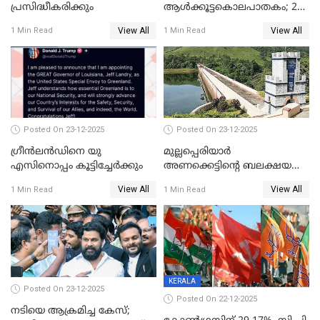
പ്രസിദ്ധീകരിക്കും
ആൾക്കൂട്ടകൊലപാതകം; 2
പേർ കൂടി കസ്റ്റഡിയിൽ
View All
View All
1 Min Read
1 Min Read
Posted On 23-12-2025
Posted On 23-12-2025
ഗ്രീന്‍ലന്‍ഡിനെ യു
മുല്ലപ്പെരിയാര്‍
എസിനൊപ്പം കൂട്ടിച്ചേര്‍ക്കും
അണക്കെട്ടിന്റെ ബലക്ഷയ
നിര്‍ണയം; പരിശോധന ഇന്ന്
View All
View All
1 Min Read
1 Min Read
തുടങ്ങും
KERALA
Posted On 23-12-2025
Posted On 22-12-2025
നടിയെ ആക്രമിച്ച കേസ്;