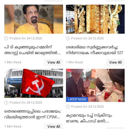
കോൺഗ്രസ്
Posted On 24-12-2025
Posted On 24-12-2025
പി ടി കുഞ്ഞുമുഹമ്മദിന്
ശബരിമല സ്വര്‍ണ്ണക്കവര്‍ച്ച;
അറസ്റ്റ് ചെയ്ത് ജാമ്യത്തില്‍
നിർണായക നീക്കവുമായി SIT
വിട്ടു
View All
View All
1 Min Read
1 Min Read
LATEST NEWS
Posted On 24-12-2025
Posted On 23-12-2025
തെരഞ്ഞെടുപ്പിലെ പരാജയം;
ക്യാമറയും ടച്ച് സ്ക്രീനും
വിലയിരുത്താന്‍ ഇന്ന് CPIM
വേണ്ട, കീപാഡ് മതി;
യോഗം
View All
സ്ത്രീകൾക്ക് സ്മാർട്ട് ഫോൺ
1 Min Read