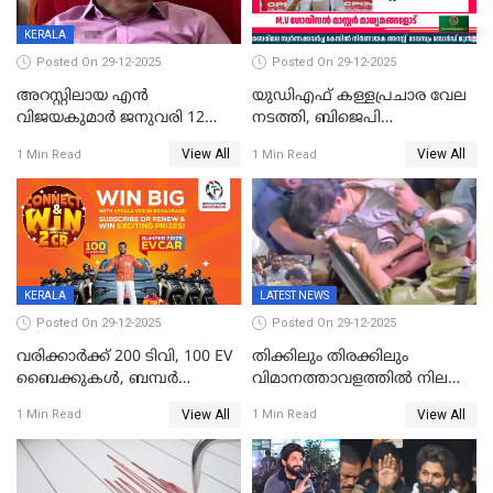
KERALA
Posted On 29-12-2025
Posted On 29-12-2025
അറസ്റ്റിലായ എൻ
യുഡിഎഫ് കള്ളപ്രചാര വേല
വിജയകുമാർ ജനുവരി 12
നടത്തി, ബിജെപി
വരെ റിമാൻഡിൽ;
ഹിന്ദുവർഗീയത പ്രചരിപ്പിച്ചു,
View All
View All
1 Min Read
1 Min Read
ജാമ്യാപേക്ഷ ഈ മാസം 31ന്
ശബരിമല അത്ര
പരിഗണിക്കും
തിരിച്ചടിയായില്ല,സർക്കാരിനെക്കുറ
ജനങ്ങൾക്ക് മികച്ച
അഭിപ്രായം, എല്‍ഡിഎഫ്
അധികാരം നിലനിര്‍ത്തും,
ലോക്സഭ
തെരഞ്ഞെടുപ്പിനേക്കാൾ 17
KERALA
LATEST NEWS
ലക്ഷം വോട്ട് ലഭിച്ചു
Posted On 29-12-2025
Posted On 29-12-2025
വരിക്കാർക്ക് 200 ടിവി, 100 EV
തിക്കിലും തിരക്കിലും
ബൈക്കുകൾ, ബമ്പർ
വിമാനത്താവളത്തില്‍ നിലത്ത്
സമ്മാനമായി EV കാർ
വീണ് വിജയ്
View All
View All
1 Min Read
1 Min Read
ഉൾപ്പെടെ 2 കോടി രൂപയുടെ
സമ്മാനങ്ങളുമായി
കേരളവിഷൻ ബ്രോഡ്ബാൻഡ്
കണക്ട്&വിൻ