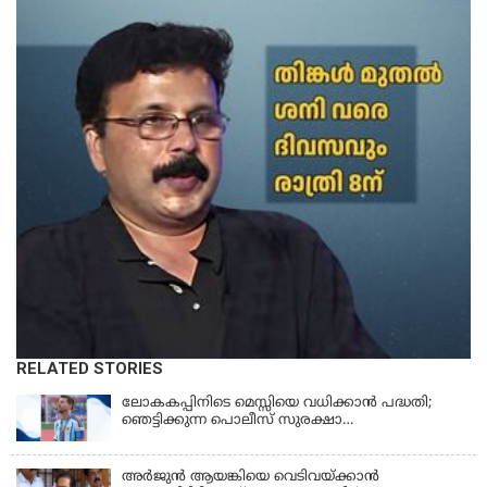
RELATED STORIES
ലോകകപ്പിനിടെ മെസ്സിയെ വധിക്കാൻ പദ്ധതി;
ഞെട്ടിക്കുന്ന പൊലീസ് സുരക്ഷാ
രേഖകള്‍;ആറായിരത്തിലധികം ഭീഷണി
സന്ദേശങ്ങൾ ലഭിച്ചെന്ന് ഫ്രഞ്ച് റഫറി
അര്‍ജുന്‍ ആയങ്കിയെ വെടിവയ്ക്കാന്‍