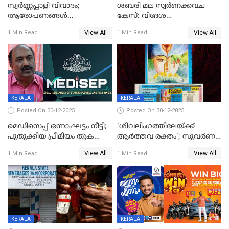
സ്വർണ്ണപ്പാളി വിവാദം;
ശബരി മല സ്വർണക്കവച
ആരോപണങ്ങൾ
കേസ്: വിദേശ
അവസാനിക്കുന്നില്ല
വ്യവസായിയുടെ ആരോപണം
View All
View All
1 Min Read
1 Min Read
നിഷേധിച്ച് ഡി മണി
KERALA
KERALA
Posted On 30-12-2025
Posted On 30-12-2025
മെഡിസെപ്പ് ഒന്നാംഘട്ടം നീട്ടി;
'ശിവലിംഗത്തിലേയ്ക്ക്
പുതുക്കിയ പ്രീമിയം തുക
ആര്‍ത്തവ രക്തം'; സുവര്‍ണ
ഈടാക്കുക ജനുവരി 31
കേരളം ലോട്ടറിയിലെ
View All
View All
1 Min Read
1 Min Read
മുതൽ
ചിത്രത്തിനെതിരെ ഹിന്ദു
ഐക്യവേദി പരാതി നൽകി
KERALA
KERALA