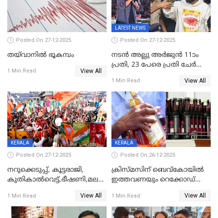
LATEST NEWS
Posted On 27-12-2025
Posted On 27-12-2025
തയ്‌വാനിൽ ഭൂകമ്പം
നടൻ അല്ലു അർജുൻ 11ാം
പ്രതി, 23 പേരെ പ്രതി ചേർത്ത്
View All
1 Min Read
കുറ്റപത്രം സമർപ്പിച്ചു
View All
1 Min Read
KERALA
KERALA
Posted On 27-12-2025
Posted On 26-12-2025
നറുക്കെടുപ്പ്, കൂട്ടരാജി,
ക്രിസ്മസിന് ബെവ്‌കോയിൽ
കുതികാൽവെട്ട്,ഭീഷണി,മലബാറിലാകട്ടെ
ഇത്തവണയും റെക്കോഡ്
ട്വിസ്റ്റോട് ട്വിസ്റ്റും; അടിമുടി
വിൽപ്പന;കഴിഞ്ഞവർഷത്തേക്ക
View All
View All
1 Min Read
1 Min Read
നാടകീയമായി പഞ്ചായത്ത്
53 കോടി രൂപയുടെ അധിക
പ്രസിഡന്‍റ് തെരഞ്ഞെടുപ്പ്
വിൽപ്പന; മലയാളി കുടിച്ചു