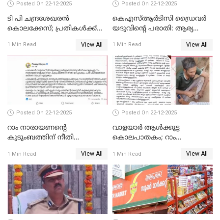
Posted On 22-12-2025
Posted On 22-12-2025
ടി പി ചന്ദ്രശേഖരന്‍
കെഎസ്ആർടിസി ഡ്രൈവർ
കൊലക്കേസ്; പ്രതികള്‍ക്ക്
യദുവിന്റെ പരാതി: ആര്യ
വീണ്ടും പരോള്‍
രാജേന്ദ്രനും സച്ചിൻ ദേവിനും
View All
View All
1 Min Read
1 Min Read
കോടതി നോട്ടീസ്
Posted On 22-12-2025
Posted On 22-12-2025
റാം നാരായണന്റെ
വാളയാർ ആൾക്കൂട്ട
കുടുംബത്തിന് നീതി
കൊലപാതകം; റാം
ഉറപ്പാക്കും; പിണറായി
നാരായണൻ നേരിട്ടത് ക്രൂര
View All
View All
1 Min Read
1 Min Read
വിജയന്‍
പീഡനം