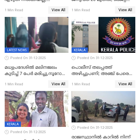
ജനങ്ങളെ
അവതരണം അവസാനവാരം;
View All
View All
1 Min Read
1 Min Read
തെറ്റിദ്ധരിപ്പിക്കരുത്,
മന്ത്രിസഭാ
സാങ്കൽപ്പിക കഥകൾ
യോഗതീരുമാനങ്ങൾ
പ്രചരിപ്പിക്കുന്നുവെന്നും
കടകംപള്ളി സുരേന്ദ്രൻ
LATEST NEWS
KERALA
Posted On 31-12-2025
Posted On 31-12-2025
മധ്യപ്രദേശിൽ മലിനജലം
പൊലീസ് തലപ്പത്ത്
കുടിച്ച് 7 പേർ മരിച്ചു,നൂറോളം
അഴിച്ചുപണി; അഞ്ച് പേരെ
പേർ ഗുരുതരാവസ്ഥയിൽ
ഐജി റാങ്കിലേക്ക്
View All
View All
1 Min Read
1 Min Read
ഉയർത്തി,അജിതാ ബീഗം
ക്രൈംബ്രാഞ്ച് ഐജി,
എസ്.ശ്യാംസുന്ദർ
ഇന്റലിജൻസ് ഐജി
KERALA
Posted On 31-12-2025
Posted On 31-12-2025
രാജസ്ഥാനിൽ കാറിൽ നിന്ന്