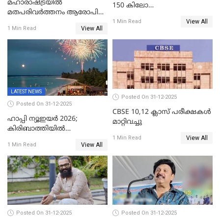
മഹാരാഷ്ട്രയിൽ
150 കിലോ
മതപരിവർത്തനം ആരോപിച്ചു
സ്ഫോടകവസ്തുക്കൾ
View All
അറസ്റ്റിലായ മലയാളി
1 Min Read
പിടികൂടി
View All
1 Min Read
വൈദികനും ഭാര്യയ്ക്കും
ഉൾപ്പെടെ 11പേർക്കും ജാമ്യം
LATEST NEWS
Posted On 31-12-2025
Posted On 31-12-2025
CBSE 10,12 ക്ലാസ് പരീക്ഷകള്‍
ഹാപ്പി ന്യൂഇയർ 2026;
മാറ്റിവച്ചു
കിരിബാത്തിയിൽ
View All
പുതുവർഷമെത്തി
1 Min Read
View All
1 Min Read
Posted On 31-12-2025
Posted On 31-12-2025