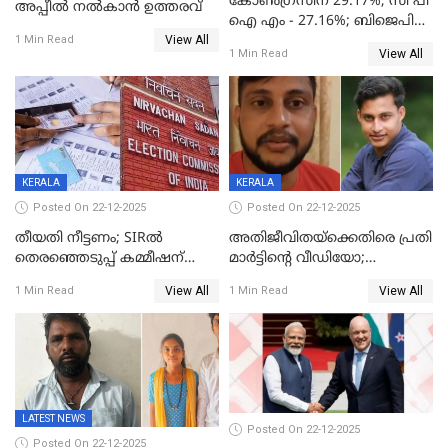
കോൺഗ്രസിന് 29.17%, സി പി
അപ്പീൽ നൽകാൻ ഉത്തരവ്
ഐ എം - 27.16%; ബിജെപി
View All
20% കടന്നത്
1 Min Read
View All
1 Min Read
തിരുവനന്തപുരത്ത് മാത്രം,
തദ്ദേശത്തിലെ യഥാർത്ഥ
കണക്ക് പുറത്ത്
KERALA
KERALA
Posted On 22-12-2025
Posted On 22-12-2025
തീയതി നീട്ടണം; SIRൽ
അതിജീവിതയ്‌ക്കെതിരെ പ്രതി
തെരഞ്ഞെടുപ്പ് കമ്മീഷന്
മാർട്ടിന്റെ വീഡിയോ;
കത്തയച്ച് കേരളം
പ്രചരിപ്പിച്ച മൂന്നുപേർ
View All
View All
1 Min Read
1 Min Read
അറസ്റ്റിൽ; നൂറോളം
സൈറ്റുകളിൽ നിന്നും
വിഡിയോ നീക്കം ചെയ്യാനും
പൊലീസ്
LATEST NEWS
Posted On 22-12-2025
Posted On 22-12-2025