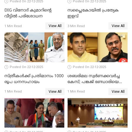
Posted On 22-12-2025
Posted On 22-12-2025
DIG വിനോദ് കുമാറിന്റെ
സപ്ലൈകോയിൽ പ്രത്യേക
വീട്ടില്‍ പരിശോധന
ഇളവ്
View All
View All
1 Min Read
3 Min Read
Posted On 22-12-2025
Posted On 22-12-2025
സ്ത്രീകള്‍ക്ക് പ്രതിമാസം 1000
ശബരിമല സ്വര്‍ണക്കവര്‍ച്ച
രൂപ ധനസഹായം
കേസ്; പങ്കജ് ഭണ്ഡാരിയെയും
ഗോവര്‍ധനെയും കസ്റ്റഡിയില്‍
View All
View All
1 Min Read
1 Min Read
വാങ്ങാന്‍ SIT