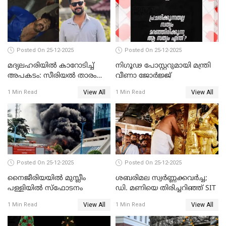
Posted On 25-12-2025
Posted On 25-12-2025
മദ്യലഹരിയിൽ കാറോടിച്ച്
നിഗൂഢ പോസ്റ്ററുമായി മന്ത്രി
അപകടം: സീരിയൽ താരം
വീണാ ജോർജ്ജ്
സിദ്ധാർത്ഥ് പ്രഭുവിനെതിരെ
View All
View All
1 Min Read
1 Min Read
കേസെടുത്തു
Posted On 25-12-2025
Posted On 25-12-2025
നൈജീരിയയിൽ മുസ്ലീം
ശബരിമല സ്വര്‍ണ്ണക്കവര്‍ച്ച;
പള്ളിയില്‍ സ്‌ഫോടനം
ഡി. മണിയെ തിരിച്ചറിഞ്ഞ് SIT
View All
View All
1 Min Read
1 Min Read