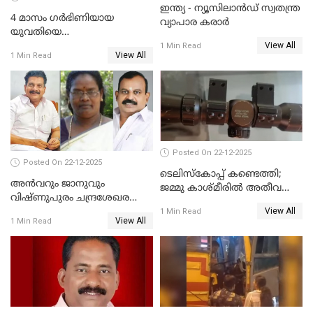
ഇന്ത്യ - ന്യൂസിലാൻഡ് സ്വതന്ത്ര
4 മാസം ഗർഭിണിയായ
വ്യാപാര കരാർ
യുവതിയെ
View All
വെട്ടിക്കൊലപ്പെടുത്തി
1 Min Read
View All
1 Min Read
പിതാവും സഹോദരനും;
ദുരഭിമാനക്കൊലയിൽ
നടുങ്ങി കർണാടക
Posted On 22-12-2025
Posted On 22-12-2025
ടെലിസ്‌കോപ്പ് കണ്ടെത്തി;
അൻവറും ജാനുവും
ജമ്മു കാശ്മീരില്‍ അതീവ
വിഷ്ണുപുരം ചന്ദ്രശേഖരന്റെ
ജാഗ്രത നിര്‍ദ്ദേശം
View All
പാർട്ടിയും UDF
1 Min Read
View All
1 Min Read
അസോസിയേറ്റ് അംഗങ്ങൾ;
അസോസിയേറ്റ്
അംഗമാകാനില്ലെന്നും
UDFലേക്കില്ലെന്നും
വിഷ്ണുപുരം ചന്ദ്രശേഖരൻ