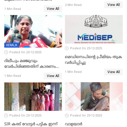
തയ്യാറെന്ന് CBI
View All
2 Min Read
View All
1 Min Read
KERALA
Posted On 23-12-2025
Posted On 23-12-2025
മെഡിസെപിന്റെ പ്രീമിയം തുക
ദിലീപും മഞ്ജുവും
വർധിപ്പിച്ചു
വേർപിരിഞ്ഞതിന് കാരണം
View All
ദിലീപ് മഞ്ജുവിന് നൽകിയ ആ
1 Min Read
View All
1 Min Read
പഴയ മൊബൈലിൽ നിന്ന്
കണ്ടെത്തിയ ചാറ്റിൽ
നിന്നാണ്; എട്ടാം പ്രതിക്ക്
മോട്ടീവ് ഉണ്ടായിരുന്നെന്നും
അഡ്വ. ടി.ബി മിനി
Posted On 23-12-2025
Posted On 23-12-2025
SIR കരട് വോട്ടര്‍ പട്ടിക ഇന്ന്
വാളയാർ