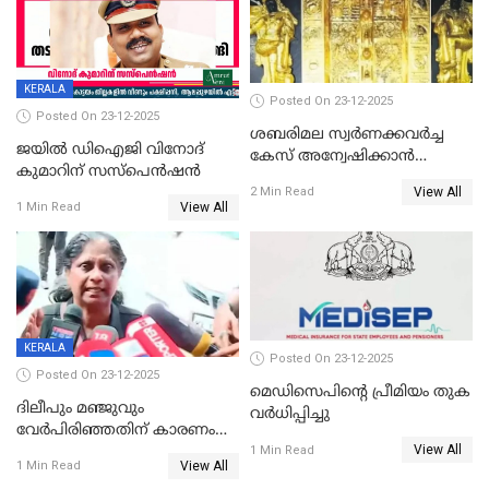
KERALA
Posted On 23-12-2025
Posted On 23-12-2025
ശബരിമല സ്വര്‍ണക്കവര്‍ച്ച
ജയിൽ ഡിഐജി വിനോദ്
കേസ് അന്വേഷിക്കാന്‍
കുമാറിന് സസ്പെൻഷൻ
തയ്യാറെന്ന് CBI
View All
2 Min Read
View All
1 Min Read
KERALA
Posted On 23-12-2025
Posted On 23-12-2025
മെഡിസെപിന്റെ പ്രീമിയം തുക
ദിലീപും മഞ്ജുവും
വർധിപ്പിച്ചു
വേർപിരിഞ്ഞതിന് കാരണം
View All
ദിലീപ് മഞ്ജുവിന് നൽകിയ ആ
1 Min Read
View All
1 Min Read
പഴയ മൊബൈലിൽ നിന്ന്