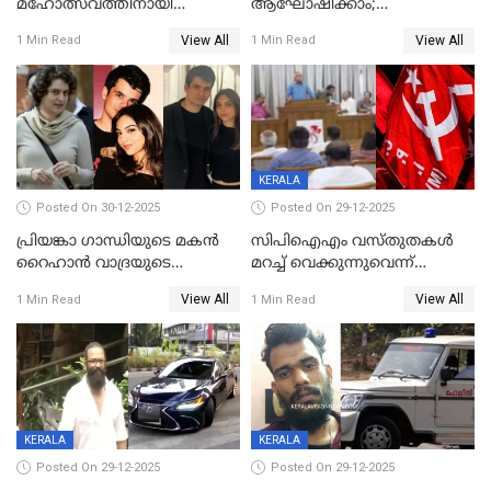
മഹോത്സവത്തിനായി
ആഘോഷിക്കാം;
ശബരിമല നട തുറന്നു;
ബാറുകള്‍ക്ക് 12 മണി വരെ
View All
View All
1 Min Read
1 Min Read
സന്നിധാനത്ത് വൻ
പ്രവര്‍ത്തനാനുമതി
ഭക്തജനത്തിരക്ക്
KERALA
Posted On 30-12-2025
Posted On 29-12-2025
പ്രിയങ്കാ ​ഗാന്ധിയുടെ മകൻ
സിപിഐഎം വസ്തുതകൾ
റൈഹാൻ വാദ്രയുടെ
മറച്ച് വെക്കുന്നുവെന്ന്
വിവാഹനിശ്ചയം
സിപിഐ, 'പത്മകുമാറിനെ
View All
View All
1 Min Read
1 Min Read
കഴിഞ്ഞതായി റിപ്പോർട്ട്
സംരക്ഷിച്ചത്
തിരിച്ചടിച്ചു',വെള്ളാപ്പള്ളിയെ
ന്യായീകരിക്കുന്നതിലും
CPIഎക്സിക്യൂട്ടീവിൽ
വിമർശനം
KERALA
KERALA
Posted On 29-12-2025
Posted On 29-12-2025