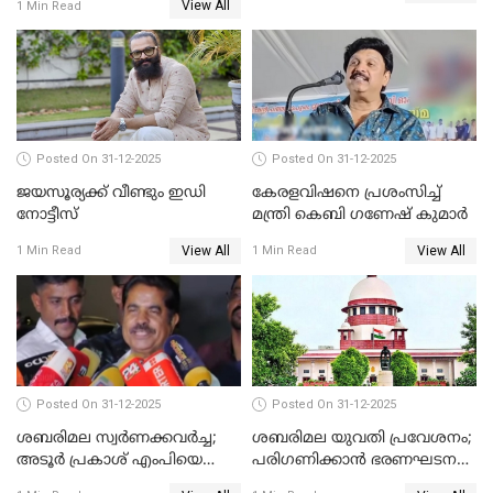
View All
1 Min Read
Posted On 31-12-2025
Posted On 31-12-2025
ജയസൂര്യക്ക് വീണ്ടും ഇഡി
കേരളവിഷനെ പ്രശംസിച്ച്
നോട്ടീസ്
മന്ത്രി കെബി ഗണേഷ് കുമാര്‍
View All
View All
1 Min Read
1 Min Read
Posted On 31-12-2025
Posted On 31-12-2025
ശബരിമല സ്വര്‍ണക്കവര്‍ച്ച;
ശബരിമല യുവതി പ്രവേശനം;
അടൂര്‍ പ്രകാശ് എംപിയെ
പരിഗണിക്കാന്‍ ഭരണഘടന
ചോദ്യം ചെയ്യാൻ SIT
ബെഞ്ച്