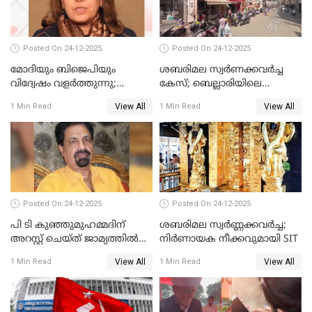
Posted On 24-12-2025
Posted On 24-12-2025
മോദിയും ബിജെപിയും
ശബരിമല സ്വര്‍ണക്കവര്‍ച്ച
വിദ്വേഷം വളർത്തുന്നു;
കേസ്; ബെല്ലാരിയിലെ
പ്രതിഷേധവിമായി
ജ്വല്ലറിയില്‍ പരിശോധന
View All
View All
1 Min Read
1 Min Read
കോൺഗ്രസ്
Posted On 24-12-2025
Posted On 24-12-2025
പി ടി കുഞ്ഞുമുഹമ്മദിന്
ശബരിമല സ്വര്‍ണ്ണക്കവര്‍ച്ച;
അറസ്റ്റ് ചെയ്ത് ജാമ്യത്തില്‍
നിർണായക നീക്കവുമായി SIT
വിട്ടു
View All
View All
1 Min Read
1 Min Read