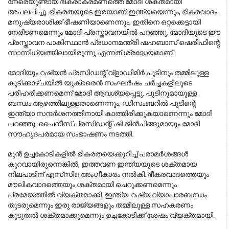
നേരെയുണ്ടായ ഭീകരാക്രമണത്തെ മോദി ശക്തമായി 
അപലപിച്ചു. ഭീകരതയുടെ ഇരയാണ് ഇന്ത്യയെന്നും, ഭീകരവാദം 
മനുഷ്യരാശിക്ക് ഭീഷണിയാണെന്നും, ഇതിനെ ഒറ്റക്കെട്ടായി 
നേരിടണമെന്നും മോദി പ്രസ്താവനയിൽ പറഞ്ഞു. മോദിയുടെ ഈ 
പ്രസ്താവന പാകിസ്ഥാൻ പ്രധാനമന്ത്രി ഷഹബാസ് ഷെരീഫിന്റെ 
സാന്നിധ്യത്തിലായിരുന്നു എന്നത് ശ്രദ്ധേയമാണ്.
മോദിയും റഷ്യൻ പ്രസിഡന്റ് വ്‌ളാഡിമിർ പുടിനും തമ്മിലുള്ള 
കൂടിക്കാഴ്ചയിൽ യുക്രൈൻ സംഘർഷം ചർച്ചകളിലൂടെ 
പരിഹരിക്കണമെന്ന് മോദി ആവശ്യപ്പെട്ടു. പുടിനുമായുള്ള 
ബന്ധം ആഴത്തിലുള്ളതാണെന്നും, ഡിസംബറിൽ പുടിന്റെ 
ഇന്ത്യാ സന്ദർശനത്തിനായി കാത്തിരിക്കുകയാണെന്നും മോദി 
പറഞ്ഞു. ചൈനീസ് പ്രസിഡന്റ് ഷി ജിൻപിങ്ങുമായും മോദി 
സൗഹൃദപരമായ സംഭാഷണം നടത്തി.
മുൻ ഉച്ചകോടികളിൽ ഭീകരതയെക്കുറിച്ച് പരാമർശങ്ങൾ 
കുറവായിരുന്നെങ്കിൽ, ഇത്തവണ ഇന്ത്യയുടെ ശക്തമായ 
നിലപാടിന് എസ്‌സിഒ അംഗീകാരം നൽകി. ഭീകരവാദത്തെയും 
മൗലികവാദത്തെയും ശക്തമായി ചെറുക്കണമെന്നും 
പ്രമേയത്തിൽ വ്യക്തമാക്കി. ഇന്ത്യ-റഷ്യ വ്യാപാരബന്ധം 
തുടരുമെന്നും ഇരു രാജ്യങ്ങളും തമ്മിലുള്ള സഹകരണം 
കൂടുതൽ ശക്തമാക്കുമെന്നും ഉച്ചകോടിക്ക് ശേഷം വ്യക്തമായി.