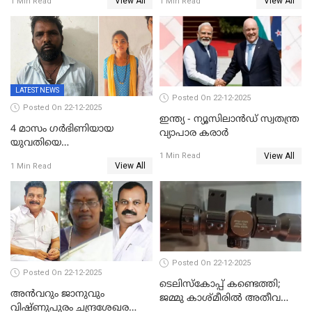
View All
View All
1 Min Read
1 Min Read
അറസ്റ്റിൽ; നൂറോളം
സൈറ്റുകളിൽ നിന്നും
വിഡിയോ നീക്കം ചെയ്യാനും
പൊലീസ്
LATEST NEWS
Posted On 22-12-2025
Posted On 22-12-2025
ഇന്ത്യ - ന്യൂസിലാൻഡ് സ്വതന്ത്ര
4 മാസം ഗർഭിണിയായ
വ്യാപാര കരാർ
യുവതിയെ
View All
വെട്ടിക്കൊലപ്പെടുത്തി
1 Min Read
View All
1 Min Read
പിതാവും സഹോദരനും;
ദുരഭിമാനക്കൊലയിൽ
നടുങ്ങി കർണാടക
Posted On 22-12-2025
Posted On 22-12-2025
ടെലിസ്‌കോപ്പ് കണ്ടെത്തി;
അൻവറും ജാനുവും
ജമ്മു കാശ്മീരില്‍ അതീവ
വിഷ്ണുപുരം ചന്ദ്രശേഖരന്റെ