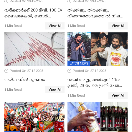
Posted On 29-12-2025
Posted On 29-12-2025
വരിക്കാർക്ക് 200 ടിവി, 100 EV
തിക്കിലും തിരക്കിലും
ബൈക്കുകൾ, ബമ്പർ
വിമാനത്താവളത്തില്‍ നിലത്ത്
സമ്മാനമായി EV കാർ
വീണ് വിജയ്
View All
View All
1 Min Read
1 Min Read
ഉൾപ്പെടെ 2 കോടി രൂപയുടെ
സമ്മാനങ്ങളുമായി
കേരളവിഷൻ ബ്രോഡ്ബാൻഡ്
കണക്ട്&വിൻ
LATEST NEWS
Posted On 27-12-2025
Posted On 27-12-2025
തയ്‌വാനിൽ ഭൂകമ്പം
നടൻ അല്ലു അർജുൻ 11ാം
പ്രതി, 23 പേരെ പ്രതി ചേർത്ത്
View All
1 Min Read
കുറ്റപത്രം സമർപ്പിച്ചു
View All
1 Min Read