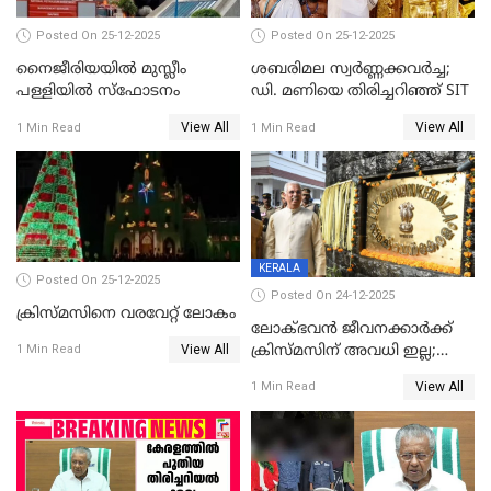
Posted On 25-12-2025
Posted On 25-12-2025
നൈജീരിയയിൽ മുസ്ലീം
ശബരിമല സ്വര്‍ണ്ണക്കവര്‍ച്ച;
പള്ളിയില്‍ സ്‌ഫോടനം
ഡി. മണിയെ തിരിച്ചറിഞ്ഞ് SIT
View All
View All
1 Min Read
1 Min Read
KERALA
Posted On 25-12-2025
Posted On 24-12-2025
ക്രിസ്മസിനെ വരവേറ്റ് ലോകം
ലോക്ഭവൻ ജീവനക്കാർക്ക്
View All
ക്രിസ്മസിന് അവധി ഇല്ല;
1 Min Read
ഹാജരാവാൻ ഉത്തരവ്
View All
1 Min Read