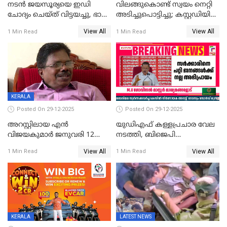
നടൻ ജയസൂര്യയെ ഇഡി
വിലങ്ങുകൊണ്ട് സ്വയം നെറ്റി
ചോദ്യം ചെയ്ത് വിട്ടയച്ചു, ഭാര്യ
അടിച്ചുപൊട്ടിച്ചു; കസ്റ്റഡിയിൽ
സരിതയുടെയും
എടുക്കുന്നതിനിടെ
View All
View All
1 Min Read
1 Min Read
മൊഴിയെടുത്തു
വധശ്രമക്കേസ് പ്രതി
വിലങ്ങുമായി രക്ഷപ്പെട്ടു;
വ്യാപക തെരച്ചിൽ
KERALA
Posted On 29-12-2025
Posted On 29-12-2025
അറസ്റ്റിലായ എൻ
യുഡിഎഫ് കള്ളപ്രചാര വേല
വിജയകുമാർ ജനുവരി 12
നടത്തി, ബിജെപി
വരെ റിമാൻഡിൽ;
ഹിന്ദുവർഗീയത പ്രചരിപ്പിച്ചു,
View All
View All
1 Min Read
1 Min Read
ജാമ്യാപേക്ഷ ഈ മാസം 31ന്
ശബരിമല അത്ര
പരിഗണിക്കും
തിരിച്ചടിയായില്ല,സർക്കാരിനെക്കുറ
ജനങ്ങൾക്ക് മികച്ച
അഭിപ്രായം, എല്‍ഡിഎഫ്
അധികാരം നിലനിര്‍ത്തും,
ലോക്സഭ
തെരഞ്ഞെടുപ്പിനേക്കാൾ 17
KERALA
LATEST NEWS
ലക്ഷം വോട്ട് ലഭിച്ചു