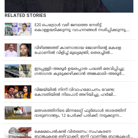
RELATED STORIES
E20 പെട്രോൾ വഴി ജനത്തെ നേരിട്ട്
കൊള്ളയടിക്കുന്നു; വാഹനങ്ങൾ നശിപ്പിക്കുന്നു,
ജീവിതങ്ങൾ നശിപ്പിക്കുന്നുവെന്നും രാഹുൽ ഗാന്ധി
KERALA
വിഴിഞ്ഞത്ത് കാണാതായ ജോണിന്റെ മകളെ
ഫോണിൽ വിളിച്ച് മുഖ്യമന്ത്രി, തെരച്ചിൽ
ഊർജിതമാക്കുമെന്ന് ഉറപ്പ് നൽകി; മന്ത്രി സിപി
KERALA
ജോൺ അഞ്ചുതെങ്ങിൽ; കടലിൽ
പോകുന്നവരെയും ഉൾപ്പെടുത്തി നാളെ ഊർജിത
ഇടപ്പള്ളി–അരൂർ ഉയരപ്പാത പദ്ധതി മരവിപ്പിച്ചു;
തെരച്ചിൽ
ഗതാഗത കുരുക്കഴിക്കാൻ അങ്കമാലി–അരൂർ
ബൈപാസ് പദ്ധതി വേഗത്തിലാക്കുമെന്ന് ഗഡ്കരി
LATEST NEWS
വിജയ്‌യിൽ നിന്ന് വിവാഹമോചനം വേണ്ട;
കോടതിയിൽ നിലപാട് അറിയിച്ചു, ഹർജി
പിൻവലിക്കുന്നെന്ന് സംഗീത
LATEST NEWS
മത്സരത്തിനിടെ മിന്നലേറ്റ് ഫുട്‌ബാൾ താരത്തിന്
ദാരുണാന്ത്യം, 12 പേർക്ക് പരിക്ക്; നടുക്കുന്ന
വീഡിയോ
KERALA
ക്ഷേമപെൻഷൻ വിതരണം: സഹകരണ
ബാങ്കുകളെ ഒഴിവാക്കി; ഇനി വാണിജ്യ ബാങ്കുകൾ