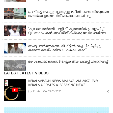
മാത്രം
KERALA
ഫ്രഷ്‌കട്ട് അടച്ചുപൂട്ടാനുള്ള മലിനീകരണ നിയന്ത്രണ
ബോർഡ് ഉത്തരവിന് ഹൈക്കോടതി സ്റ്റേ
KERALA
'ക്യാ ബോൽത്തി പബ്ലിക്' ക്യാമ്പയിൻ പ്രഖ്യാപിച്ച്
CJP സ്ഥാപകൻ അഭിജീത് ദിപ്കെ; ജാർഖണ്ഡിലെ
വിദ്യാർത്ഥി പ്രക്ഷോഭത്തിലും മറുപടി
LATEST NEWS
സഹപ്രവർത്തകയെ ലിഫ്റ്റിൽ വച്ച് പീഡിപ്പിച്ചു;
തരുൺ തേജ്‌പാലിന് 10 വർഷം തടവ്
മഴ ശക്തമാകുന്നു; 3 ജില്ലകളിൽ ചുവപ്പ് മുന്നറിയിപ്പ്
LATEST LATEST VIDEOS
KERALAVISION NEWS MALAYALAM 24X7 LIVE:
KERALA UPDATES & BREAKING NEWS
Posted On 03-01-2023