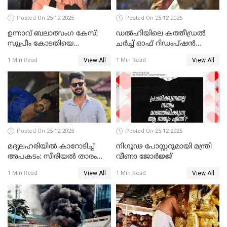
Posted On 25-12-2025
Posted On 25-12-2025
ഉന്നാവ് ബലാത്സംഗ കേസ്;
ഡൽഹിയിലെ കത്തീഡ്രൽ
സുപ്രീം കോടതിയെ
ചർച്ച് ഓഫ് റിഡംപ്ഷൻ
സമീപിക്കാനൊരുങ്ങി
സന്ദർശിച്ച് പ്രധാനമന്ത്രി
View All
View All
1 Min Read
1 Min Read
അതിജീവിത
Posted On 25-12-2025
Posted On 25-12-2025
മദ്യലഹരിയിൽ കാറോടിച്ച്
നിഗൂഢ പോസ്റ്ററുമായി മന്ത്രി
അപകടം: സീരിയൽ താരം
വീണാ ജോർജ്ജ്
സിദ്ധാർത്ഥ് പ്രഭുവിനെതിരെ
View All
View All
1 Min Read
1 Min Read
കേസെടുത്തു