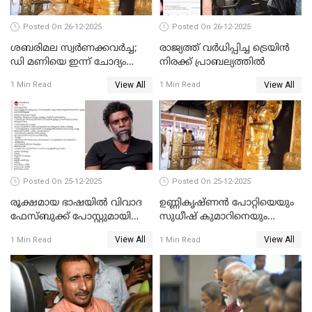
Posted On 26-12-2025
Posted On 26-12-2025
ശബരിമല സ്വര്‍ണക്കവര്‍ച്ച;
രാജ്യത്ത് വര്‍ധിപ്പിച്ച ട്രെയിന്‍
ഡി മണിയെ ഇന്ന് ചോദ്യം
നിരക്ക് പ്രാബല്യത്തില്‍
ചെയ്യും
View All
View All
1 Min Read
1 Min Read
Posted On 25-12-2025
Posted On 25-12-2025
രൂക്ഷമായ ഭാഷയിൽ വിവാദ
ഉണ്ണികൃഷ്ണന്‍ പോറ്റിയെയും
ഫേസ്ബുക്ക് പോസ്റ്റുമായി
സുധീഷ് കുമാറിനെയും
നടൻ വിനായകൻ
വീണ്ടും ചോദ്യം ചെയ്ത് SIT
View All
View All
1 Min Read
1 Min Read