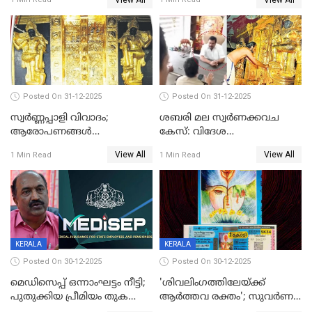
Posted On 31-12-2025
Posted On 31-12-2025
സ്വർണ്ണപ്പാളി വിവാദം;
ശബരി മല സ്വർണക്കവച
ആരോപണങ്ങൾ
കേസ്: വിദേശ
അവസാനിക്കുന്നില്ല
വ്യവസായിയുടെ ആരോപണം
View All
View All
1 Min Read
1 Min Read
നിഷേധിച്ച് ഡി മണി
KERALA
KERALA
Posted On 30-12-2025
Posted On 30-12-2025
മെഡിസെപ്പ് ഒന്നാംഘട്ടം നീട്ടി;
'ശിവലിംഗത്തിലേയ്ക്ക്
പുതുക്കിയ പ്രീമിയം തുക
ആര്‍ത്തവ രക്തം'; സുവര്‍ണ
ഈടാക്കുക ജനുവരി 31
കേരളം ലോട്ടറിയിലെ