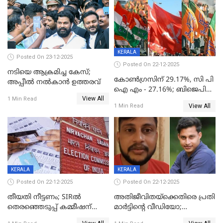
KERALA
Posted On 23-12-2025
Posted On 22-12-2025
നടിയെ ആക്രമിച്ച കേസ്;
കോൺഗ്രസിന് 29.17%, സി പി
അപ്പീൽ നൽകാൻ ഉത്തരവ്
ഐ എം - 27.16%; ബിജെപി
View All
20% കടന്നത്
1 Min Read
View All
1 Min Read
തിരുവനന്തപുരത്ത് മാത്രം,
തദ്ദേശത്തിലെ യഥാർത്ഥ
കണക്ക് പുറത്ത്
KERALA
KERALA
Posted On 22-12-2025
Posted On 22-12-2025
തീയതി നീട്ടണം; SIRൽ
അതിജീവിതയ്‌ക്കെതിരെ പ്രതി
തെരഞ്ഞെടുപ്പ് കമ്മീഷന്
മാർട്ടിന്റെ വീഡിയോ;
കത്തയച്ച് കേരളം
പ്രചരിപ്പിച്ച മൂന്നുപേർ