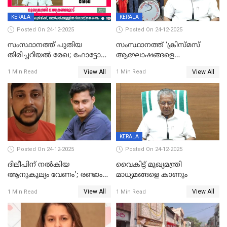
KERALA
KERALA
Posted On 24-12-2025
Posted On 24-12-2025
സംസ്ഥാനത്ത് പുതിയ
സംസ്ഥാനത്ത് ‘ക്രിസ്മസ്
തിരിച്ചറിയല്‍ രേഖ; ഫോട്ടോ
ആഘോഷങ്ങളെ
പതിപ്പിച്ച നേറ്റിവിറ്റി കാര്‍ഡ്
കടന്നാക്രമിയ്ക്കുന്നു; എല്ലാ
View All
View All
1 Min Read
1 Min Read
നല്‍കുമെന്ന് മുഖ്യമന്ത്രി; SIR
ആക്രമണങ്ങൾക്കും പിന്നിലും
ഹെല്‍പ് ഡസ്‌കുകള്‍
സംഘപരിവാർ’; മുഖ്യമന്ത്രി
ആരംഭിക്കാന്‍ മന്ത്രിസഭാ
യോഗ തീരുമാനം
KERALA
Posted On 24-12-2025
Posted On 24-12-2025
ദിലീപിന് നല്‍കിയ
വൈകിട്ട് മുഖ്യമന്ത്രി
ആനുകൂല്യം വേണം'; രണ്ടാം
മാധ്യമങ്ങളെ കാണും
പ്രതി മാര്‍ട്ടിന്‍
View All
View All
1 Min Read
1 Min Read
ഹൈക്കോടതിയില്‍