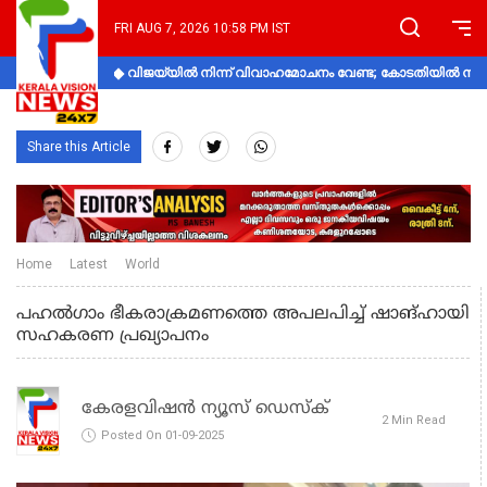
FRI AUG 7, 2026 10:58 PM IST
വിജയ്‌യിൽ നിന്ന് വിവാഹമോചനം വേണ്ട; കോടതിയിൽ നിലപാ
Share this Article
Home
Latest
World
പഹല്‍ഗാം ഭീകരാക്രമണത്തെ അപലപിച്ച് ഷാങ്ഹായി
സഹകരണ പ്രഖ്യാപനം
കേരളവിഷൻ ന്യൂസ് ഡെസ്‌ക്
2 Min Read
Posted On 01-09-2025