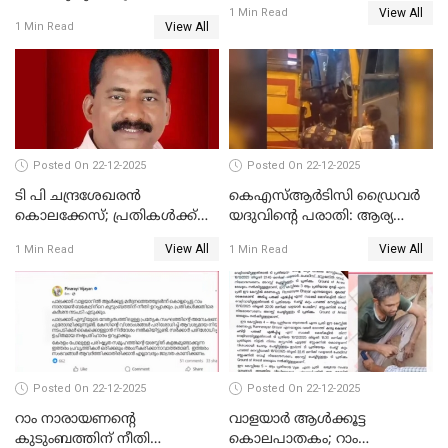
ജാഗ്രത നിര്‍ദ്ദേശം
View All
പാർട്ടിയും UDF
1 Min Read
View All
1 Min Read
അസോസിയേറ്റ് അംഗങ്ങൾ;
അസോസിയേറ്റ്
അംഗമാകാനില്ലെന്നും
UDFലേക്കില്ലെന്നും
വിഷ്ണുപുരം ചന്ദ്രശേഖരൻ
Posted On 22-12-2025
Posted On 22-12-2025
ടി പി ചന്ദ്രശേഖരന്‍
കെഎസ്ആർടിസി ഡ്രൈവർ
കൊലക്കേസ്; പ്രതികള്‍ക്ക്
യദുവിന്റെ പരാതി: ആര്യ
വീണ്ടും പരോള്‍
രാജേന്ദ്രനും സച്ചിൻ ദേവിനും
View All
View All
1 Min Read
1 Min Read
കോടതി നോട്ടീസ്
Posted On 22-12-2025
Posted On 22-12-2025
റാം നാരായണന്റെ
വാളയാർ ആൾക്കൂട്ട
കുടുംബത്തിന് നീതി
കൊലപാതകം; റാം