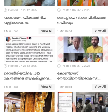
Posted On 26-12-2025
Posted On 26-12-2025
പാലായെ നയിക്കാന്‍ ദിയ
കൊച്ചിയെ വി.കെ മിനിമോള്‍
പുളിക്കക്കണ്ടം
നയിക്കും
View All
View All
1 Min Read
1 Min Read
Posted On 26-12-2025
Posted On 26-12-2025
നൈജീരിയയിലെ ISIS
കോണ്‍ഗ്രസ്
കേന്ദ്രങ്ങളെ ആക്രമിച്ചുവെന്ന്
നേതാവിനെതിരെകേസ്;
ട്രംപ്
മുഖ്യമന്ത്രിയും ഉണ്ണികൃഷ്ണന്‍
View All
View All
1 Min Read
1 Min Read
പോറ്റിയും ഒപ്പമുള്ള AI ചിത്രം
പങ്കുവെച്ചു