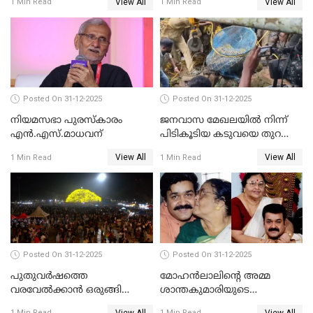
View All
View All
1 Min Read
1 Min Read
Posted On 31-12-2025
Posted On 31-12-2025
നിയമസഭാ പുരസ്‌കാരം
ജനവാസ മേഖലയിൽ നിന്ന്
എൻ.എസ്.മാധവന്
പിടികൂടിയ കടുവയെ തുറന്നു
വിട്ടു
View All
View All
1 Min Read
1 Min Read
Posted On 31-12-2025
Posted On 31-12-2025
പുതുവര്‍ഷത്തെ
മോഹന്‍ലാലിന്റെ അമ്മ
വരവേല്‍ക്കാന്‍ ഒരുങ്ങി
ശാന്തകുമാരിയുടെ
ലോകം
സംസ്‌കാരം ഇന്ന്
View All
View All
1 Min Read
1 Min Read