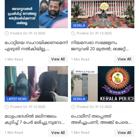
KERALA
Posted On 31-12-2025
Posted On 31-12-2025
പോറ്റിയെ സഹായിക്കണമെന്ന്
നിയമസഭാ സമ്മേളനം
എഴുതി നൽകിയില്ല,
ജനുവരി 20 മുതല്‍; ബജറ്റ്
ജനങ്ങളെ
അവതരണം അവസാനവാരം;
View All
View All
1 Min Read
1 Min Read
തെറ്റിദ്ധരിപ്പിക്കരുത്,
മന്ത്രിസഭാ
സാങ്കൽപ്പിക കഥകൾ
യോഗതീരുമാനങ്ങൾ
പ്രചരിപ്പിക്കുന്നുവെന്നും
കടകംപള്ളി സുരേന്ദ്രൻ
LATEST NEWS
KERALA
Posted On 31-12-2025
Posted On 31-12-2025
മധ്യപ്രദേശിൽ മലിനജലം
പൊലീസ് തലപ്പത്ത്
കുടിച്ച് 7 പേർ മരിച്ചു,നൂറോളം
അഴിച്ചുപണി; അഞ്ച് പേരെ
പേർ ഗുരുതരാവസ്ഥയിൽ
ഐജി റാങ്കിലേക്ക്
View All
View All
1 Min Read
1 Min Read
ഉയർത്തി,അജിതാ ബീഗം