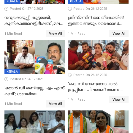
KERALA
KERALA
Posted On 27-12-2025
Posted On 26-12-2025
നറുക്കെടുപ്പ്, കൂട്ടരാജി,
ക്രിസ്മസിന് ബെവ്‌കോയിൽ
കുതികാൽവെട്ട്,ഭീഷണി,മലബാറിലാകട്ടെ
ഇത്തവണയും റെക്കോഡ്
ട്വിസ്റ്റോട് ട്വിസ്റ്റും; അടിമുടി
വിൽപ്പന;കഴിഞ്ഞവർഷത്തേക്ക
View All
View All
1 Min Read
1 Min Read
നാടകീയമായി പഞ്ചായത്ത്
53 കോടി രൂപയുടെ അധിക
പ്രസിഡന്‍റ് തെരഞ്ഞെടുപ്പ്
വിൽപ്പന; മലയാളി കുടിച്ചു
തീർത്തത് 333 കോടിയുടെ
മദ്യം
KERALA
Posted On 26-12-2025
Posted On 26-12-2025
'കെ സി വേണുഗോപാല്‍
‘ഞാൻ ഡി മണിയല്ല, എം എസ്
ഗ്രൂപ്പിലെ ചിലരാണ് തന്നെ
മണി’; ശബരിമല
തഴഞ്ഞത്'; ലാലി ജെയിംസ്
View All
സ്വർണക്കവർച്ചയുമായി ഒരു
1 Min Read
View All
1 Min Read
ബന്ധവും ഇല്ലെന്ന് എസ്ഐടി
ചോദ്യം ചെയ്ത ദിണ്ടിഗലിലെ
വ്യവസായി