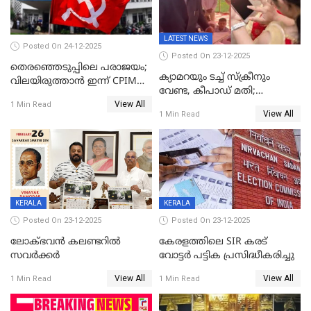
LATEST NEWS
Posted On 24-12-2025
Posted On 23-12-2025
തെരഞ്ഞെടുപ്പിലെ പരാജയം;
ക്യാമറയും ടച്ച് സ്ക്രീനും
വിലയിരുത്താന്‍ ഇന്ന് CPIM
വേണ്ട, കീപാഡ് മതി;
യോഗം
View All
സ്ത്രീകൾക്ക് സ്മാർട്ട് ഫോൺ
1 Min Read
View All
1 Min Read
വിലക്കി രാജ്യത്തെ ഒരു
പഞ്ചായത്ത്
KERALA
KERALA
Posted On 23-12-2025
Posted On 23-12-2025
ലോക്ഭവൻ കലണ്ടറിൽ
കേരളത്തിലെ SIR കരട്
സവർക്കർ
വോട്ടര്‍ പട്ടിക പ്രസിദ്ധീകരിച്ചു
View All
View All
1 Min Read
1 Min Read