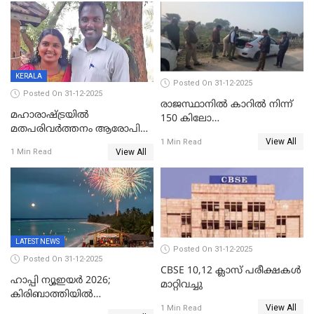
ക്രൈംബ്രാഞ്ച് ഐജി,
എസ്.ശ്യാംസുന്ദർ
ഇന്റലിജൻസ് ഐജി
KERALA
Posted On 31-12-2025
Posted On 31-12-2025
രാജസ്ഥാനിൽ കാറിൽ നിന്ന്
മഹാരാഷ്ട്രയിൽ
150 കിലോ
മതപരിവർത്തനം ആരോപിച്ചു
സ്ഫോടകവസ്തുക്കൾ
View All
അറസ്റ്റിലായ മലയാളി
1 Min Read
പിടികൂടി
View All
1 Min Read
വൈദികനും ഭാര്യയ്ക്കും
ഉൾപ്പെടെ 11പേർക്കും ജാമ്യം
LATEST NEWS
Posted On 31-12-2025
Posted On 31-12-2025
CBSE 10,12 ക്ലാസ് പരീക്ഷകള്‍
ഹാപ്പി ന്യൂഇയർ 2026;
മാറ്റിവച്ചു
കിരിബാത്തിയിൽ
View All
പുതുവർഷമെത്തി
1 Min Read