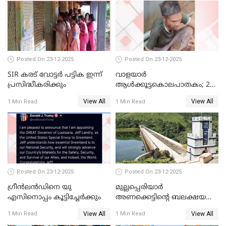
കണ്ടെത്തിയ ചാറ്റിൽ
നിന്നാണ്; എട്ടാം പ്രതിക്ക്
മോട്ടീവ് ഉണ്ടായിരുന്നെന്നും
അഡ്വ. ടി.ബി മിനി
Posted On 23-12-2025
Posted On 23-12-2025
SIR കരട് വോട്ടര്‍ പട്ടിക ഇന്ന്
വാളയാർ
പ്രസിദ്ധീകരിക്കും
ആൾക്കൂട്ടകൊലപാതകം; 2
പേർ കൂടി കസ്റ്റഡിയിൽ
View All
View All
1 Min Read
1 Min Read
Posted On 23-12-2025
Posted On 23-12-2025
ഗ്രീന്‍ലന്‍ഡിനെ യു
മുല്ലപ്പെരിയാര്‍
എസിനൊപ്പം കൂട്ടിച്ചേര്‍ക്കും
അണക്കെട്ടിന്റെ ബലക്ഷയ
നിര്‍ണയം; പരിശോധന ഇന്ന്
View All
View All
1 Min Read
1 Min Read
തുടങ്ങും