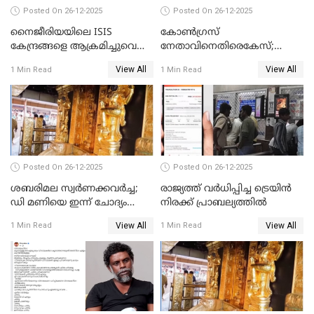
Posted On 26-12-2025
Posted On 26-12-2025
നൈജീരിയയിലെ ISIS
കോണ്‍ഗ്രസ്
കേന്ദ്രങ്ങളെ ആക്രമിച്ചുവെന്ന്
നേതാവിനെതിരെകേസ്;
ട്രംപ്
മുഖ്യമന്ത്രിയും ഉണ്ണികൃഷ്ണന്‍
View All
View All
1 Min Read
1 Min Read
പോറ്റിയും ഒപ്പമുള്ള AI ചിത്രം
പങ്കുവെച്ചു
Posted On 26-12-2025
Posted On 26-12-2025
ശബരിമല സ്വര്‍ണക്കവര്‍ച്ച;
രാജ്യത്ത് വര്‍ധിപ്പിച്ച ട്രെയിന്‍
ഡി മണിയെ ഇന്ന് ചോദ്യം
നിരക്ക് പ്രാബല്യത്തില്‍
ചെയ്യും
View All
View All
1 Min Read
1 Min Read