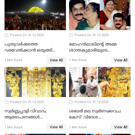
Posted On 31-12-2025
Posted On 31-12-2025
പുതുവര്‍ഷത്തെ
മോഹന്‍ലാലിന്റെ അമ്മ
വരവേല്‍ക്കാന്‍ ഒരുങ്ങി
ശാന്തകുമാരിയുടെ
ലോകം
സംസ്‌കാരം ഇന്ന്
View All
View All
1 Min Read
1 Min Read
Posted On 31-12-2025
Posted On 31-12-2025
സ്വർണ്ണപ്പാളി വിവാദം;
ശബരി മല സ്വർണക്കവച
ആരോപണങ്ങൾ
കേസ്: വിദേശ
അവസാനിക്കുന്നില്ല
വ്യവസായിയുടെ ആരോപണം
View All
View All
1 Min Read
1 Min Read
നിഷേധിച്ച് ഡി മണി