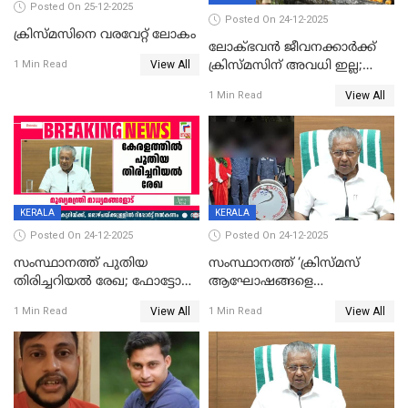
Posted On 25-12-2025
Posted On 24-12-2025
ക്രിസ്മസിനെ വരവേറ്റ് ലോകം
ലോക്ഭവൻ ജീവനക്കാർക്ക്
View All
ക്രിസ്മസിന് അവധി ഇല്ല;
1 Min Read
ഹാജരാവാൻ ഉത്തരവ്
View All
1 Min Read
KERALA
KERALA
Posted On 24-12-2025
Posted On 24-12-2025
സംസ്ഥാനത്ത് പുതിയ
സംസ്ഥാനത്ത് ‘ക്രിസ്മസ്
തിരിച്ചറിയല്‍ രേഖ; ഫോട്ടോ
ആഘോഷങ്ങളെ
പതിപ്പിച്ച നേറ്റിവിറ്റി കാര്‍ഡ്
കടന്നാക്രമിയ്ക്കുന്നു; എല്ലാ
View All
View All
1 Min Read
1 Min Read
നല്‍കുമെന്ന് മുഖ്യമന്ത്രി; SIR
ആക്രമണങ്ങൾക്കും പിന്നിലും
ഹെല്‍പ് ഡസ്‌കുകള്‍
സംഘപരിവാർ’; മുഖ്യമന്ത്രി
ആരംഭിക്കാന്‍ മന്ത്രിസഭാ
യോഗ തീരുമാനം