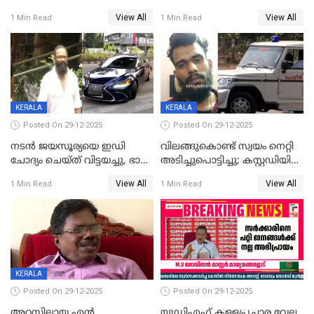
വിവാഹനിശ്ചയം
സിപിഐ, 'പത്മകുമാറിനെ
View All
View All
1 Min Read
1 Min Read
കഴിഞ്ഞതായി റിപ്പോർട്ട്
സംരക്ഷിച്ചത്
തിരിച്ചടിച്ചു',വെള്ളാപ്പള്ളിയെ
ന്യായീകരിക്കുന്നതിലും
CPIഎക്സിക്യൂട്ടീവിൽ
വിമർശനം
KERALA
KERALA
Posted On 29-12-2025
Posted On 29-12-2025
നടൻ ജയസൂര്യയെ ഇഡി
വിലങ്ങുകൊണ്ട് സ്വയം നെറ്റി
ചോദ്യം ചെയ്ത് വിട്ടയച്ചു, ഭാര്യ
അടിച്ചുപൊട്ടിച്ചു; കസ്റ്റഡിയിൽ
സരിതയുടെയും
എടുക്കുന്നതിനിടെ
View All
View All
1 Min Read
1 Min Read
മൊഴിയെടുത്തു
വധശ്രമക്കേസ് പ്രതി
വിലങ്ങുമായി രക്ഷപ്പെട്ടു;
വ്യാപക തെരച്ചിൽ
KERALA
Posted On 29-12-2025
Posted On 29-12-2025
അറസ്റ്റിലായ എൻ
യുഡിഎഫ് കള്ളപ്രചാര വേല