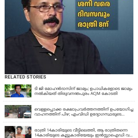
RELATED STORIES
KERALA
ടി ജി മോഹൻദാസിന് ജാമ്യം; ഉപാധികളോടെ ജാമ്യം
നൽകിയത് തിരുവനന്തപുരം ACJM കോടതി
KERALA
വെള്ളപ്പൊക്ക രക്ഷാപ്രവര്‍ത്തനത്തിന് ഉപയോഗിച്ച
വാഹനത്തിന് പിഴ; എംവിഡി ഉദ്യോഗസ്ഥരുടെ
സസ്പെൻഷൻ പിൻവലിച്ചു
KERALA
രാത്രി 14കാരിയുടെ വീട്ടിലെത്തി, ആ രാത്രിതന്നെ
14കാരിയുടെ കൂട്ടുകാരിയേയും ഇൻസ്റ്റാഐഡി വഴി