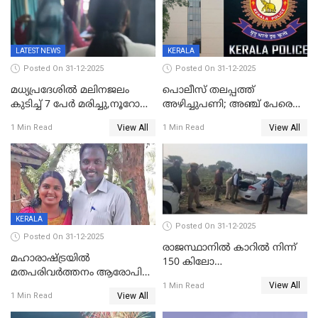
കടകംപള്ളി സുരേന്ദ്രൻ
LATEST NEWS
KERALA
Posted On 31-12-2025
Posted On 31-12-2025
മധ്യപ്രദേശിൽ മലിനജലം
പൊലീസ് തലപ്പത്ത്
കുടിച്ച് 7 പേർ മരിച്ചു,നൂറോളം
അഴിച്ചുപണി; അഞ്ച് പേരെ
പേർ ഗുരുതരാവസ്ഥയിൽ
ഐജി റാങ്കിലേക്ക്
View All
View All
1 Min Read
1 Min Read
ഉയർത്തി,അജിതാ ബീഗം
ക്രൈംബ്രാഞ്ച് ഐജി,
എസ്.ശ്യാംസുന്ദർ
ഇന്റലിജൻസ് ഐജി
KERALA
Posted On 31-12-2025
Posted On 31-12-2025
രാജസ്ഥാനിൽ കാറിൽ നിന്ന്
മഹാരാഷ്ട്രയിൽ
150 കിലോ
മതപരിവർത്തനം ആരോപിച്ചു
സ്ഫോടകവസ്തുക്കൾ
View All
അറസ്റ്റിലായ മലയാളി
1 Min Read
പിടികൂടി
View All
1 Min Read
വൈദികനും ഭാര്യയ്ക്കും
ഉൾപ്പെടെ 11പേർക്കും ജാമ്യം