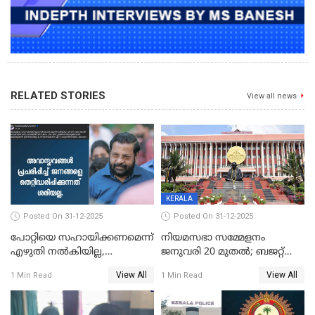
RELATED STORIES
View all news
KERALA
Posted On 31-12-2025
Posted On 31-12-2025
പോറ്റിയെ സഹായിക്കണമെന്ന്
നിയമസഭാ സമ്മേളനം
എഴുതി നൽകിയില്ല,
ജനുവരി 20 മുതല്‍; ബജറ്റ്
ജനങ്ങളെ
അവതരണം അവസാനവാരം;
View All
View All
1 Min Read
1 Min Read
തെറ്റിദ്ധരിപ്പിക്കരുത്,
മന്ത്രിസഭാ
സാങ്കൽപ്പിക കഥകൾ
യോഗതീരുമാനങ്ങൾ
പ്രചരിപ്പിക്കുന്നുവെന്നും