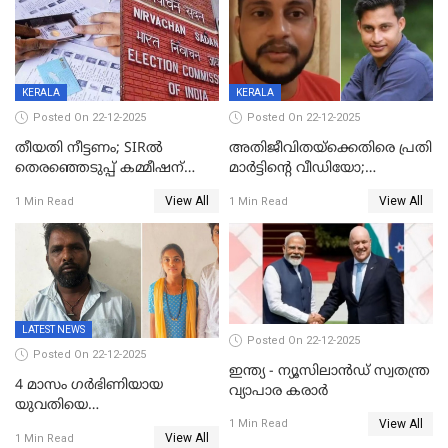
കണക്ക് പുറത്ത്
KERALA
KERALA
Posted On 22-12-2025
Posted On 22-12-2025
തീയതി നീട്ടണം; SIRൽ
അതിജീവിതയ്‌ക്കെതിരെ പ്രതി
തെരഞ്ഞെടുപ്പ് കമ്മീഷന്
മാർട്ടിന്റെ വീഡിയോ;
കത്തയച്ച് കേരളം
പ്രചരിപ്പിച്ച മൂന്നുപേർ
View All
View All
1 Min Read
1 Min Read
അറസ്റ്റിൽ; നൂറോളം
സൈറ്റുകളിൽ നിന്നും
വിഡിയോ നീക്കം ചെയ്യാനും
പൊലീസ്
LATEST NEWS
Posted On 22-12-2025
Posted On 22-12-2025
ഇന്ത്യ - ന്യൂസിലാൻഡ് സ്വതന്ത്ര
4 മാസം ഗർഭിണിയായ
വ്യാപാര കരാർ
യുവതിയെ
View All
വെട്ടിക്കൊലപ്പെടുത്തി
1 Min Read
View All
1 Min Read
പിതാവും സഹോദരനും;