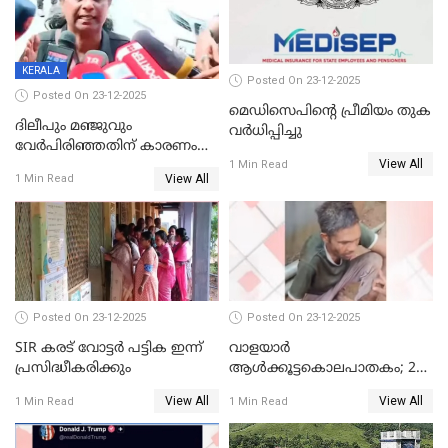
KERALA
Posted On 23-12-2025
Posted On 23-12-2025
മെഡിസെപിന്റെ പ്രീമിയം തുക
ദിലീപും മഞ്ജുവും
വർധിപ്പിച്ചു
വേർപിരിഞ്ഞതിന് കാരണം
View All
ദിലീപ് മഞ്ജുവിന് നൽകിയ ആ
1 Min Read
View All
1 Min Read
പഴയ മൊബൈലിൽ നിന്ന്
കണ്ടെത്തിയ ചാറ്റിൽ
നിന്നാണ്; എട്ടാം പ്രതിക്ക്
മോട്ടീവ് ഉണ്ടായിരുന്നെന്നും
അഡ്വ. ടി.ബി മിനി
Posted On 23-12-2025
Posted On 23-12-2025
SIR കരട് വോട്ടര്‍ പട്ടിക ഇന്ന്
വാളയാർ
പ്രസിദ്ധീകരിക്കും
ആൾക്കൂട്ടകൊലപാതകം; 2
പേർ കൂടി കസ്റ്റഡിയിൽ
View All
View All
1 Min Read
1 Min Read