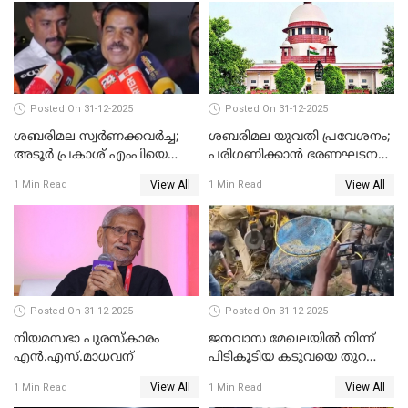
Posted On 31-12-2025
Posted On 31-12-2025
ശബരിമല സ്വര്‍ണക്കവര്‍ച്ച;
ശബരിമല യുവതി പ്രവേശനം;
അടൂര്‍ പ്രകാശ് എംപിയെ
പരിഗണിക്കാന്‍ ഭരണഘടന
ചോദ്യം ചെയ്യാൻ SIT
ബെഞ്ച്
View All
View All
1 Min Read
1 Min Read
Posted On 31-12-2025
Posted On 31-12-2025
നിയമസഭാ പുരസ്‌കാരം
ജനവാസ മേഖലയിൽ നിന്ന്
എൻ.എസ്.മാധവന്
പിടികൂടിയ കടുവയെ തുറന്നു
വിട്ടു
View All
View All
1 Min Read
1 Min Read