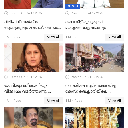
KERALA
Posted On 24-12-2025
Posted On 24-12-2025
ദിലീപിന് നല്‍കിയ
വൈകിട്ട് മുഖ്യമന്ത്രി
ആനുകൂല്യം വേണം'; രണ്ടാം
മാധ്യമങ്ങളെ കാണും
പ്രതി മാര്‍ട്ടിന്‍
View All
View All
1 Min Read
1 Min Read
ഹൈക്കോടതിയില്‍
Posted On 24-12-2025
Posted On 24-12-2025
മോദിയും ബിജെപിയും
ശബരിമല സ്വര്‍ണക്കവര്‍ച്ച
വിദ്വേഷം വളർത്തുന്നു;
കേസ്; ബെല്ലാരിയിലെ
പ്രതിഷേധവിമായി
ജ്വല്ലറിയില്‍ പരിശോധന
View All
View All
1 Min Read
1 Min Read
കോൺഗ്രസ്