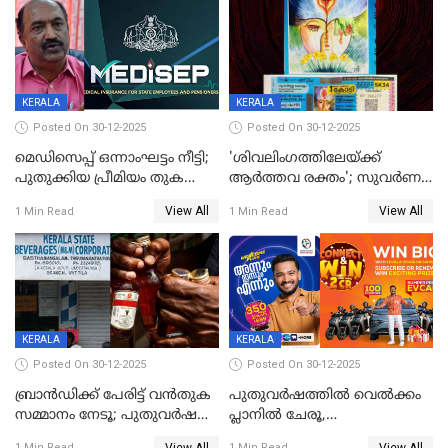
KERALA
KERALA
Posted On 30-12-2025
Posted On 30-12-2025
മെഡിസെപ്പ് ഒന്നാംഘട്ടം നീട്ടി;
'ശിവലിംഗത്തിലേയ്ക്ക്
പുതുക്കിയ പ്രീമിയം തുക
ആര്‍ത്തവ രക്തം'; സുവര്‍ണ
ഈടാക്കുക ജനുവരി 31
കേരളം ലോട്ടറിയിലെ
View All
View All
1 Min Read
1 Min Read
മുതൽ
ചിത്രത്തിനെതിരെ ഹിന്ദു
ഐക്യവേദി പരാതി നൽകി
KERALA
KERALA
Posted On 30-12-2025
Posted On 30-12-2025
ബ്രാൻഡിക്ക് പേരിട്ട് വൻതുക
പുതുവർഷത്തിൽ വെൽക്കം
സമ്മാനം നേടൂ; പുതുവർഷ
പ്ലാനിൽ ചേരൂ,
ഓഫറുമായി ബെവ്‌കോ
350എംപിപിഎസ് വേഗതയിൽ
View All
View All
1 Min Read
1 Min Read