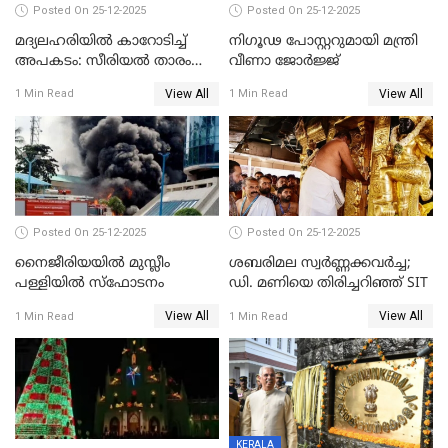
Posted On 25-12-2025
Posted On 25-12-2025
മദ്യലഹരിയിൽ കാറോടിച്ച്
നിഗൂഢ പോസ്റ്ററുമായി മന്ത്രി
അപകടം: സീരിയൽ താരം
വീണാ ജോർജ്ജ്
സിദ്ധാർത്ഥ് പ്രഭുവിനെതിരെ
View All
View All
1 Min Read
1 Min Read
കേസെടുത്തു
Posted On 25-12-2025
Posted On 25-12-2025
നൈജീരിയയിൽ മുസ്ലീം
ശബരിമല സ്വര്‍ണ്ണക്കവര്‍ച്ച;
പള്ളിയില്‍ സ്‌ഫോടനം
ഡി. മണിയെ തിരിച്ചറിഞ്ഞ് SIT
View All
View All
1 Min Read
1 Min Read
KERALA