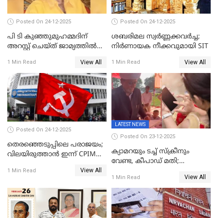
Posted On 24-12-2025
Posted On 24-12-2025
പി ടി കുഞ്ഞുമുഹമ്മദിന്
ശബരിമല സ്വര്‍ണ്ണക്കവര്‍ച്ച;
അറസ്റ്റ് ചെയ്ത് ജാമ്യത്തില്‍
നിർണായക നീക്കവുമായി SIT
വിട്ടു
View All
View All
1 Min Read
1 Min Read
LATEST NEWS
Posted On 24-12-2025
Posted On 23-12-2025
തെരഞ്ഞെടുപ്പിലെ പരാജയം;
ക്യാമറയും ടച്ച് സ്ക്രീനും
വിലയിരുത്താന്‍ ഇന്ന് CPIM
വേണ്ട, കീപാഡ് മതി;
യോഗം
View All
സ്ത്രീകൾക്ക് സ്മാർട്ട് ഫോൺ
1 Min Read
View All
1 Min Read
വിലക്കി രാജ്യത്തെ ഒരു
പഞ്ചായത്ത്