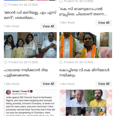
Posted On 26-12-2025
Posted On 26-12-2025
'കെ സി വേണുഗോപാല്‍
‘ഞാൻ ഡി മണിയല്ല, എം എസ്
ഗ്രൂപ്പിലെ ചിലരാണ് തന്നെ
മണി’; ശബരിമല
തഴഞ്ഞത്'; ലാലി ജെയിംസ്
View All
സ്വർണക്കവർച്ചയുമായി ഒരു
1 Min Read
View All
1 Min Read
ബന്ധവും ഇല്ലെന്ന് എസ്ഐടി
ചോദ്യം ചെയ്ത ദിണ്ടിഗലിലെ
വ്യവസായി
Posted On 26-12-2025
Posted On 26-12-2025
പാലായെ നയിക്കാന്‍ ദിയ
കൊച്ചിയെ വി.കെ മിനിമോള്‍
പുളിക്കക്കണ്ടം
നയിക്കും
View All
View All
1 Min Read
1 Min Read