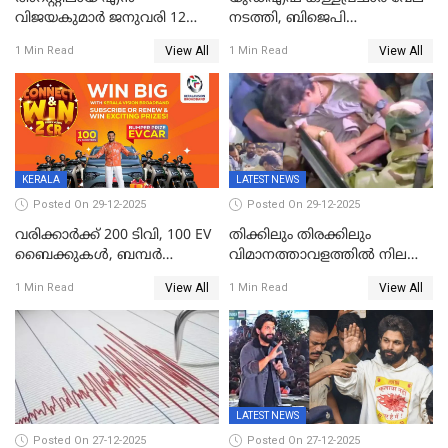
വിജയകുമാർ ജനുവരി 12
നടത്തി, ബിജെപി
വരെ റിമാൻഡിൽ;
ഹിന്ദുവർഗീയത പ്രചരിപ്പിച്ചു,
View All
View All
1 Min Read
1 Min Read
ജാമ്യാപേക്ഷ ഈ മാസം 31ന്
ശബരിമല അത്ര
പരിഗണിക്കും
തിരിച്ചടിയായില്ല,സർക്കാരിനെക്കുറ
ജനങ്ങൾക്ക് മികച്ച
അഭിപ്രായം, എല്‍ഡിഎഫ്
അധികാരം നിലനിര്‍ത്തും,
ലോക്സഭ
തെരഞ്ഞെടുപ്പിനേക്കാൾ 17
KERALA
LATEST NEWS
ലക്ഷം വോട്ട് ലഭിച്ചു
Posted On 29-12-2025
Posted On 29-12-2025
വരിക്കാർക്ക് 200 ടിവി, 100 EV
തിക്കിലും തിരക്കിലും
ബൈക്കുകൾ, ബമ്പർ
വിമാനത്താവളത്തില്‍ നിലത്ത്
സമ്മാനമായി EV കാർ
വീണ് വിജയ്
View All
View All
1 Min Read
1 Min Read
ഉൾപ്പെടെ 2 കോടി രൂപയുടെ
സമ്മാനങ്ങളുമായി
കേരളവിഷൻ ബ്രോഡ്ബാൻഡ്
കണക്ട്&വിൻ
LATEST NEWS
Posted On 27-12-2025
Posted On 27-12-2025