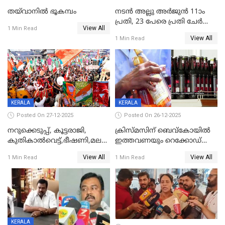
തയ്‌വാനിൽ ഭൂകമ്പം
നടൻ അല്ലു അർജുൻ 11ാം
പ്രതി, 23 പേരെ പ്രതി ചേർത്ത്
View All
1 Min Read
കുറ്റപത്രം സമർപ്പിച്ചു
View All
1 Min Read
KERALA
KERALA
Posted On 27-12-2025
Posted On 26-12-2025
നറുക്കെടുപ്പ്, കൂട്ടരാജി,
ക്രിസ്മസിന് ബെവ്‌കോയിൽ
കുതികാൽവെട്ട്,ഭീഷണി,മലബാറിലാകട്ടെ
ഇത്തവണയും റെക്കോഡ്
ട്വിസ്റ്റോട് ട്വിസ്റ്റും; അടിമുടി
വിൽപ്പന;കഴിഞ്ഞവർഷത്തേക്ക
View All
View All
1 Min Read
1 Min Read
നാടകീയമായി പഞ്ചായത്ത്
53 കോടി രൂപയുടെ അധിക
പ്രസിഡന്‍റ് തെരഞ്ഞെടുപ്പ്
വിൽപ്പന; മലയാളി കുടിച്ചു
തീർത്തത് 333 കോടിയുടെ
മദ്യം
KERALA