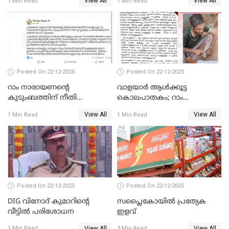
View All
View All
1 Min Read
1 Min Read
കോടതി നോട്ടീസ്
Posted On 22-12-2025
Posted On 22-12-2025
റാം നാരായണന്റെ
വാളയാർ ആൾക്കൂട്ട
കുടുംബത്തിന് നീതി
കൊലപാതകം; റാം
ഉറപ്പാക്കും; പിണറായി
നാരായണൻ നേരിട്ടത് ക്രൂര
View All
View All
1 Min Read
1 Min Read
വിജയന്‍
പീഡനം
Posted On 22-12-2025
Posted On 22-12-2025
DIG വിനോദ് കുമാറിന്റെ
സപ്ലൈകോയിൽ പ്രത്യേക
വീട്ടില്‍ പരിശോധന
ഇളവ്
View All
View All
1 Min Read
3 Min Read