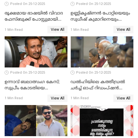
Posted On 25-12-2025
Posted On 25-12-2025
രൂക്ഷമായ ഭാഷയിൽ വിവാദ
ഉണ്ണികൃഷ്ണന്‍ പോറ്റിയെയും
ഫേസ്ബുക്ക് പോസ്റ്റുമായി
സുധീഷ് കുമാറിനെയും
നടൻ വിനായകൻ
വീണ്ടും ചോദ്യം ചെയ്ത് SIT
View All
View All
1 Min Read
1 Min Read
Posted On 25-12-2025
Posted On 25-12-2025
ഉന്നാവ് ബലാത്സംഗ കേസ്;
ഡൽഹിയിലെ കത്തീഡ്രൽ
സുപ്രീം കോടതിയെ
ചർച്ച് ഓഫ് റിഡംപ്ഷൻ
സമീപിക്കാനൊരുങ്ങി
സന്ദർശിച്ച് പ്രധാനമന്ത്രി
View All
View All
1 Min Read
1 Min Read
അതിജീവിത