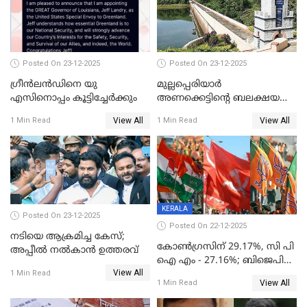
Posted On 23-12-2025
Posted On 23-12-2025
ഗ്രീന്‍ലന്‍ഡിനെ യു
മുല്ലപ്പെരിയാര്‍
എസിനൊപ്പം കൂട്ടിച്ചേര്‍ക്കും
അണക്കെട്ടിന്റെ ബലക്ഷയ
നിര്‍ണയം; പരിശോധന ഇന്ന്
View All
View All
1 Min Read
1 Min Read
തുടങ്ങും
KERALA
Posted On 23-12-2025
Posted On 22-12-2025
നടിയെ ആക്രമിച്ച കേസ്;
കോൺഗ്രസിന് 29.17%, സി പി
അപ്പീൽ നൽകാൻ ഉത്തരവ്
ഐ എം - 27.16%; ബിജെപി
View All
20% കടന്നത്
1 Min Read
View All
1 Min Read
തിരുവനന്തപുരത്ത് മാത്രം,
തദ്ദേശത്തിലെ യഥാർത്ഥ