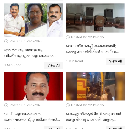
ദുരഭിമാനക്കൊലയിൽ
നടുങ്ങി കർണാടക
Posted On 22-12-2025
Posted On 22-12-2025
ടെലിസ്‌കോപ്പ് കണ്ടെത്തി;
അൻവറും ജാനുവും
ജമ്മു കാശ്മീരില്‍ അതീവ
വിഷ്ണുപുരം ചന്ദ്രശേഖരന്റെ
ജാഗ്രത നിര്‍ദ്ദേശം
View All
പാർട്ടിയും UDF
1 Min Read
View All
1 Min Read
അസോസിയേറ്റ് അംഗങ്ങൾ;
അസോസിയേറ്റ്
അംഗമാകാനില്ലെന്നും
UDFലേക്കില്ലെന്നും
വിഷ്ണുപുരം ചന്ദ്രശേഖരൻ
Posted On 22-12-2025
Posted On 22-12-2025
ടി പി ചന്ദ്രശേഖരന്‍
കെഎസ്ആർടിസി ഡ്രൈവർ
കൊലക്കേസ്; പ്രതികള്‍ക്ക്
യദുവിന്റെ പരാതി: ആര്യ
വീണ്ടും പരോള്‍
രാജേന്ദ്രനും സച്ചിൻ ദേവിനും