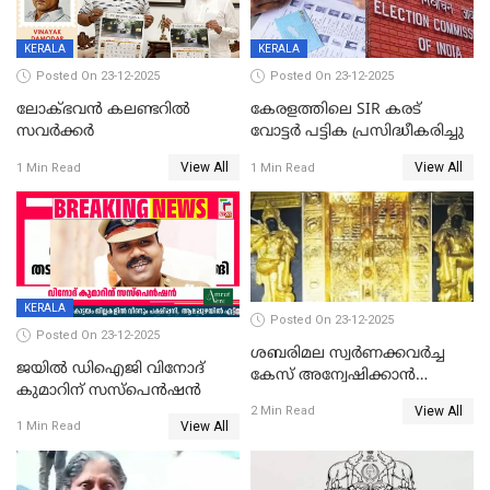
KERALA
KERALA
Posted On 23-12-2025
Posted On 23-12-2025
ലോക്ഭവൻ കലണ്ടറിൽ
കേരളത്തിലെ SIR കരട്
സവർക്കർ
വോട്ടര്‍ പട്ടിക പ്രസിദ്ധീകരിച്ചു
View All
View All
1 Min Read
1 Min Read
KERALA
Posted On 23-12-2025
Posted On 23-12-2025
ശബരിമല സ്വര്‍ണക്കവര്‍ച്ച
ജയിൽ ഡിഐജി വിനോദ്
കേസ് അന്വേഷിക്കാന്‍
കുമാറിന് സസ്പെൻഷൻ
തയ്യാറെന്ന് CBI
View All
2 Min Read
View All
1 Min Read