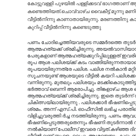
കോട്ടുവള്ളി പുഴയില്‍ പള്ളിക്കടവ്
ഭാഗത്താണ് ആശ
കണ്ടെത്തിയത്.ചൊവ്വാഴ്ച വൈകീട്ട് മൂന്നു
വീട്ടില്‍നിന്നു
കാണാതായിരുന്നു. മരണത്തിനു ക
കുറിപ്പ് വീട്ടില്‍നിന്നു കണ്ടെടുത്തു
പണം ചോദിച്ചെത്തിയവരുടെ സമ്മര്‍ദത്തെ തുടര്‍ന്ന്
ആത്മഹത്യക്ക് ശ്രമിച്ചിരുന്നു. അയല്‍വാസിയായ
പേരുകളാണ് ആത്മഹത്യക്കുറിപ്പിലുള്ളത്
ഇവരില
രൂപ ആശ പലിശയ്ക്ക് കടം വാങ്ങിയിരുന്നതായാണ
രൂപയായിരുന്നത്രേ പലിശ. പലിശ നല്‍കാന്‍ മറ്റി
സൂചനയുണ്ട് ആശയുടെ വീട്ടില്‍ കയറി പലിശക്കാര
വന്നിരുന്നു.
മുതലും പലിശയും മടക്കികൊടുത്തിട്
ഭര്‍ത്താവ് ബെന്നി ആരോപിച്ചു. തിങ്കളാഴ്ച ആശ ക
ആത്മഹത്യയ്ക്ക്
ശ്രമിച്ചിരുന്നു. ഇതെ തുടര്‍ന
ചികിത്സയിലായിരുന്നു
. പലിശക്കാര്‍ ഭീഷണിപ്പ
ശ്രമം. അന്ന് എസ്.പി. ഓഫീസില്‍ ലഭിച്ച പരാതിയെ
വിളിച്ചുവരുത്തി
ര്‍ച്ച നടത്തിയിരുന്നു. പണം ആവശ്യപ
ഭീഷണിപ്പെടുത്തരുതെന്നും ഭീഷണി തുടര്‍ന്നാല്‍
നല്‍കിയാണ്
പോലീസ് ഇവരെ വിട്ടത്.
കഴിഞ്ഞ ദി
വീട്ടില്‍ വന്ന് ബഹളം വെച്ചു. ആശയെയും കുടും