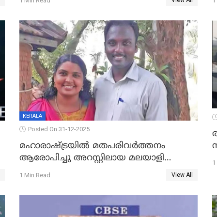
1 Min Read
1
View All
KERALA
Posted On 31-12-2025
മഹാരാഷ്ട്രയിൽ മതപരിവർത്തനം
ആരോപിച്ചു അറസ്റ്റിലായ മലയാളി
1
വൈദികനും ഭാര്യയ്ക്കും ഉൾപ്പെടെ
1 Min Read
View All
11പേർക്കും ജാമ്യം