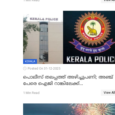
1 Min Read
View All
കഥകൾ പ്രചരിപ്പിക്കുന്നുവെന്നും
കടകംപള്ളി സുരേന്ദ്രൻ
KERALA
Posted On 31-12-2025
പൊലീസ് തലപ്പത്ത് അഴിച്ചുപണി; അഞ്ച്
പേരെ ഐജി റാങ്കിലേക്ക്
ഉയർത്തി,അജിതാ ബീഗം ക്രൈംബ്രാഞ്ച്
1 Min Read
View All
ഐജി, എസ്.ശ്യാംസുന്ദർ ഇന്റലിജൻസ്
ഐജി