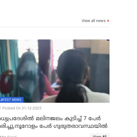
View all news
LATEST NEWS
Posted On 31-12-2025
ധ്യപ്രദേശിൽ മലിനജലം കുടിച്ച് 7 പേർ
മരിച്ചു,നൂറോളം പേർ ഗുരുതരാവസ്ഥയിൽ