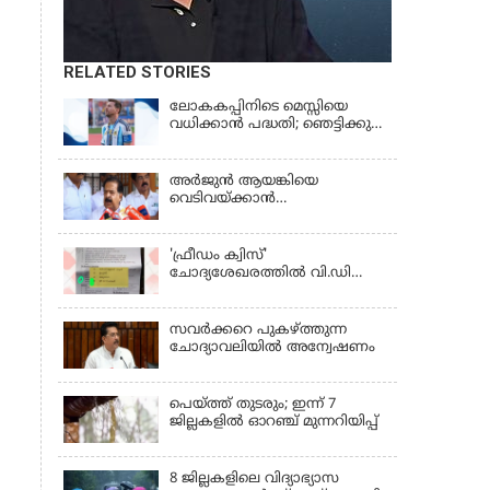
RELATED STORIES
ലോകകപ്പിനിടെ മെസ്സിയെ
വധിക്കാൻ പദ്ധതി; ഞെട്ടിക്കുന്ന
പൊലീസ് സുരക്ഷാ
രേഖകള്‍;ആറായിരത്തിലധികം
ഭീഷണി സന്ദേശങ്ങൾ ലഭിച്ചെന്ന്
അര്‍ജുന്‍ ആയങ്കിയെ
ഫ്രഞ്ച് റഫറി
വെടിവയ്ക്കാന്‍
ഉത്തരവിട്ടിട്ടില്ലെന്ന്
ആഭ്യന്തരമന്ത്രി | RAMESH
CHENNITHALA
'ഫ്രീഡം ക്വിസ്'
ചോദ്യശേഖരത്തില്‍ വി.ഡി
സവര്‍ക്കറെ പുകഴ്ത്തുന്ന
ചോദ്യം
സവര്‍ക്കറെ പുകഴ്ത്തുന്ന
ചോദ്യാവലിയില്‍ അന്വേഷണം
പെയ്ത്ത് തുടരും; ഇന്ന് 7
ജില്ലകളില്‍ ഓറഞ്ച് മുന്നറിയിപ്പ്
8 ജില്ലകളിലെ വിദ്യാഭ്യാസ