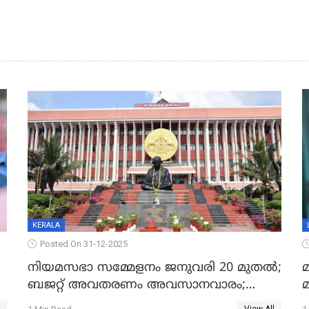
KERALA
Posted On 31-12-2025
നിയമസഭാ സമ്മേളനം ജനുവരി 20 മുതല്‍;
മ
ബജറ്റ് അവതരണം അവസാനവാരം;
മന്ത്രിസഭാ യോഗതീരുമാനങ്ങൾ