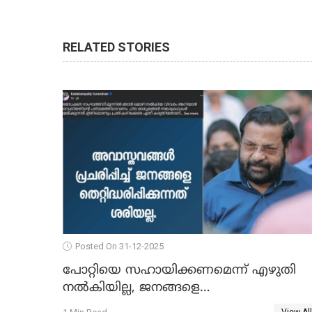
RELATED STORIES
Posted On 31-12-2025
പോറ്റിയെ സഹായിക്കണമെന്ന് എഴുതി
നൽകിയില്ല, ജനങ്ങളെ
തെറ്റിദ്ധരിപ്പിക്കരുത്, സാങ്കൽപ്പിക