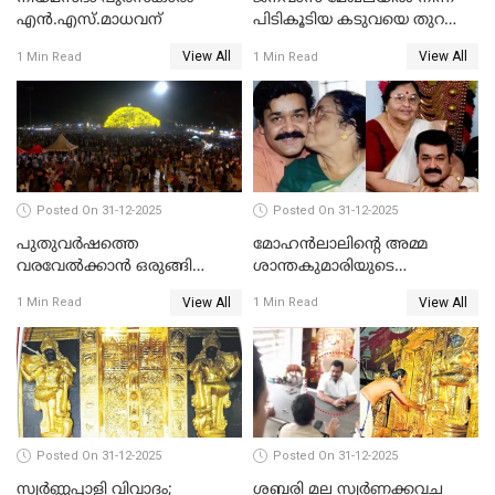
എൻ.എസ്.മാധവന്
പിടികൂടിയ കടുവയെ തുറന്നു
വിട്ടു
View All
View All
1 Min Read
1 Min Read
Posted On 31-12-2025
Posted On 31-12-2025
പുതുവര്‍ഷത്തെ
മോഹന്‍ലാലിന്റെ അമ്മ
വരവേല്‍ക്കാന്‍ ഒരുങ്ങി
ശാന്തകുമാരിയുടെ
ലോകം
സംസ്‌കാരം ഇന്ന്
View All
View All
1 Min Read
1 Min Read
Posted On 31-12-2025
Posted On 31-12-2025
സ്വർണ്ണപ്പാളി വിവാദം;
ശബരി മല സ്വർണക്കവച