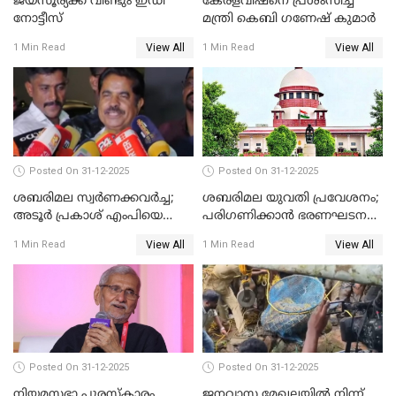
ജയസൂര്യക്ക് വീണ്ടും ഇഡി
കേരളവിഷനെ പ്രശംസിച്ച്
നോട്ടീസ്
മന്ത്രി കെബി ഗണേഷ് കുമാര്‍
View All
View All
1 Min Read
1 Min Read
Posted On 31-12-2025
Posted On 31-12-2025
ശബരിമല സ്വര്‍ണക്കവര്‍ച്ച;
ശബരിമല യുവതി പ്രവേശനം;
അടൂര്‍ പ്രകാശ് എംപിയെ
പരിഗണിക്കാന്‍ ഭരണഘടന
ചോദ്യം ചെയ്യാൻ SIT
ബെഞ്ച്
View All
View All
1 Min Read
1 Min Read
Posted On 31-12-2025
Posted On 31-12-2025
നിയമസഭാ പുരസ്‌കാരം
ജനവാസ മേഖലയിൽ നിന്ന്