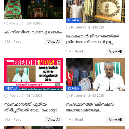
KERALA
Posted On 25-12-2025
Posted On 24-12-2025
ക്രിസ്മസിനെ വരവേറ്റ് ലോകം
ലോക്ഭവൻ ജീവനക്കാർക്ക്
View All
ക്രിസ്മസിന് അവധി ഇല്ല;
1 Min Read
ഹാജരാവാൻ ഉത്തരവ്
View All
1 Min Read
KERALA
KERALA
Posted On 24-12-2025
Posted On 24-12-2025
സംസ്ഥാനത്ത് പുതിയ
സംസ്ഥാനത്ത് ‘ക്രിസ്മസ്
തിരിച്ചറിയല്‍ രേഖ; ഫോട്ടോ
ആഘോഷങ്ങളെ
പതിപ്പിച്ച നേറ്റിവിറ്റി കാര്‍ഡ്
കടന്നാക്രമിയ്ക്കുന്നു; എല്ലാ
View All
View All
1 Min Read
1 Min Read
നല്‍കുമെന്ന് മുഖ്യമന്ത്രി; SIR
ആക്രമണങ്ങൾക്കും പിന്നിലും
ഹെല്‍പ് ഡസ്‌കുകള്‍
സംഘപരിവാർ’; മുഖ്യമന്ത്രി