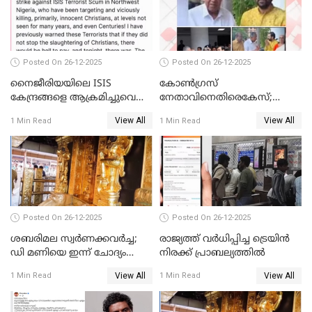
Posted On 26-12-2025
Posted On 26-12-2025
നൈജീരിയയിലെ ISIS
കോണ്‍ഗ്രസ്
കേന്ദ്രങ്ങളെ ആക്രമിച്ചുവെന്ന്
നേതാവിനെതിരെകേസ്;
ട്രംപ്
മുഖ്യമന്ത്രിയും ഉണ്ണികൃഷ്ണന്‍
View All
View All
1 Min Read
1 Min Read
പോറ്റിയും ഒപ്പമുള്ള AI ചിത്രം
പങ്കുവെച്ചു
Posted On 26-12-2025
Posted On 26-12-2025
ശബരിമല സ്വര്‍ണക്കവര്‍ച്ച;
രാജ്യത്ത് വര്‍ധിപ്പിച്ച ട്രെയിന്‍
ഡി മണിയെ ഇന്ന് ചോദ്യം
നിരക്ക് പ്രാബല്യത്തില്‍
ചെയ്യും
View All
View All
1 Min Read
1 Min Read