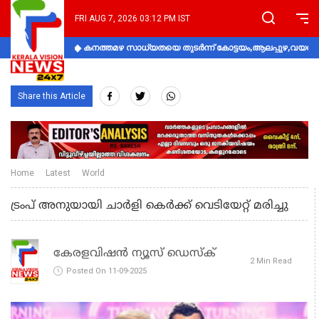
FRI AUG 7, 2026 03:12 PM IST
കനത്തമഴ സാധ്യതയെ തുടർന്ന് കോട്ടയം,ആലപ്പുഴ,വയനാട്
Share this Article
Home
Latest
World
ട്രംപ് അനുയായി ചാര്‍ളി കെര്‍ക്ക് വെടിയേറ്റ് മരിച്ചു
കേരളവിഷൻ ന്യൂസ് ഡെസ്‌ക്
2 Min Read
Posted On 11-09-2025