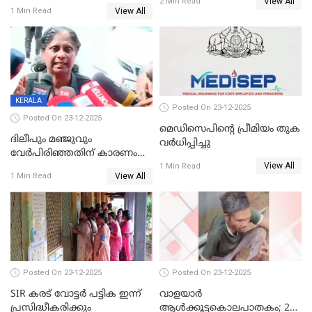
View All
2 Min Read
View All
1 Min Read
KERALA
Posted On 23-12-2025
Posted On 23-12-2025
മെഡിസെപിന്റെ പ്രീമിയം തുക
ദിലീപും മഞ്ജുവും
വർധിപ്പിച്ചു
വേർപിരിഞ്ഞതിന് കാരണം
View All
ദിലീപ് മഞ്ജുവിന് നൽകിയ ആ
1 Min Read
View All
1 Min Read
പഴയ മൊബൈലിൽ നിന്ന്
കണ്ടെത്തിയ ചാറ്റിൽ
നിന്നാണ്; എട്ടാം പ്രതിക്ക്
മോട്ടീവ് ഉണ്ടായിരുന്നെന്നും
അഡ്വ. ടി.ബി മിനി
Posted On 23-12-2025
Posted On 23-12-2025
SIR കരട് വോട്ടര്‍ പട്ടിക ഇന്ന്
വാളയാർ
പ്രസിദ്ധീകരിക്കും
ആൾക്കൂട്ടകൊലപാതകം; 2