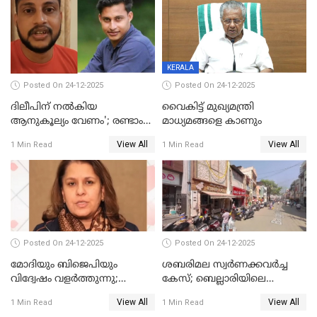
ആരംഭിക്കാന്‍ മന്ത്രിസഭാ
യോഗ തീരുമാനം
KERALA
Posted On 24-12-2025
Posted On 24-12-2025
ദിലീപിന് നല്‍കിയ
വൈകിട്ട് മുഖ്യമന്ത്രി
ആനുകൂല്യം വേണം'; രണ്ടാം
മാധ്യമങ്ങളെ കാണും
പ്രതി മാര്‍ട്ടിന്‍
View All
View All
1 Min Read
1 Min Read
ഹൈക്കോടതിയില്‍
Posted On 24-12-2025
Posted On 24-12-2025
മോദിയും ബിജെപിയും
ശബരിമല സ്വര്‍ണക്കവര്‍ച്ച
വിദ്വേഷം വളർത്തുന്നു;
കേസ്; ബെല്ലാരിയിലെ
പ്രതിഷേധവിമായി
ജ്വല്ലറിയില്‍ പരിശോധന
View All
View All
1 Min Read
1 Min Read
കോൺഗ്രസ്