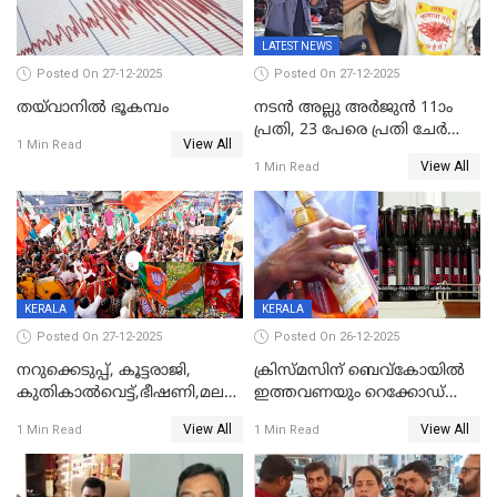
LATEST NEWS
Posted On 27-12-2025
Posted On 27-12-2025
തയ്‌വാനിൽ ഭൂകമ്പം
നടൻ അല്ലു അർജുൻ 11ാം
പ്രതി, 23 പേരെ പ്രതി ചേർത്ത്
View All
1 Min Read
കുറ്റപത്രം സമർപ്പിച്ചു
View All
1 Min Read
KERALA
KERALA
Posted On 27-12-2025
Posted On 26-12-2025
നറുക്കെടുപ്പ്, കൂട്ടരാജി,
ക്രിസ്മസിന് ബെവ്‌കോയിൽ
കുതികാൽവെട്ട്,ഭീഷണി,മലബാറിലാകട്ടെ
ഇത്തവണയും റെക്കോഡ്
ട്വിസ്റ്റോട് ട്വിസ്റ്റും; അടിമുടി
വിൽപ്പന;കഴിഞ്ഞവർഷത്തേക്ക
View All
View All
1 Min Read
1 Min Read
നാടകീയമായി പഞ്ചായത്ത്
53 കോടി രൂപയുടെ അധിക
പ്രസിഡന്‍റ് തെരഞ്ഞെടുപ്പ്
വിൽപ്പന; മലയാളി കുടിച്ചു
തീർത്തത് 333 കോടിയുടെ