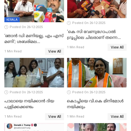
മദ്യം
KERALA
Posted On 26-12-2025
Posted On 26-12-2025
'കെ സി വേണുഗോപാല്‍
‘ഞാൻ ഡി മണിയല്ല, എം എസ്
ഗ്രൂപ്പിലെ ചിലരാണ് തന്നെ
മണി’; ശബരിമല
തഴഞ്ഞത്'; ലാലി ജെയിംസ്
View All
സ്വർണക്കവർച്ചയുമായി ഒരു
1 Min Read
View All
1 Min Read
ബന്ധവും ഇല്ലെന്ന് എസ്ഐടി
ചോദ്യം ചെയ്ത ദിണ്ടിഗലിലെ
വ്യവസായി
Posted On 26-12-2025
Posted On 26-12-2025
പാലായെ നയിക്കാന്‍ ദിയ
കൊച്ചിയെ വി.കെ മിനിമോള്‍
പുളിക്കക്കണ്ടം
നയിക്കും
View All
View All
1 Min Read
1 Min Read