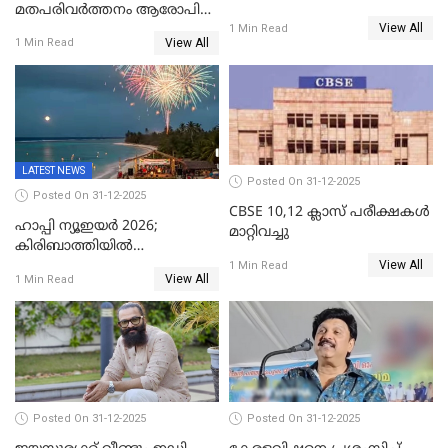
മതപരിവർത്തനം ആരോപിച്ചു
സ്ഫോടകവസ്തുക്കൾ
View All
അറസ്റ്റിലായ മലയാളി
1 Min Read
പിടികൂടി
View All
1 Min Read
വൈദികനും ഭാര്യയ്ക്കും
ഉൾപ്പെടെ 11പേർക്കും ജാമ്യം
LATEST NEWS
Posted On 31-12-2025
Posted On 31-12-2025
CBSE 10,12 ക്ലാസ് പരീക്ഷകള്‍
ഹാപ്പി ന്യൂഇയർ 2026;
മാറ്റിവച്ചു
കിരിബാത്തിയിൽ
View All
പുതുവർഷമെത്തി
1 Min Read
View All
1 Min Read
Posted On 31-12-2025
Posted On 31-12-2025