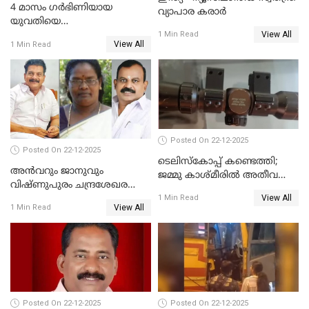
4 മാസം ഗർഭിണിയായ
വ്യാപാര കരാർ
യുവതിയെ
View All
വെട്ടിക്കൊലപ്പെടുത്തി
1 Min Read
View All
1 Min Read
പിതാവും സഹോദരനും;
ദുരഭിമാനക്കൊലയിൽ
നടുങ്ങി കർണാടക
Posted On 22-12-2025
Posted On 22-12-2025
ടെലിസ്‌കോപ്പ് കണ്ടെത്തി;
അൻവറും ജാനുവും
ജമ്മു കാശ്മീരില്‍ അതീവ
വിഷ്ണുപുരം ചന്ദ്രശേഖരന്റെ
ജാഗ്രത നിര്‍ദ്ദേശം
View All
പാർട്ടിയും UDF
1 Min Read
View All
1 Min Read
അസോസിയേറ്റ് അംഗങ്ങൾ;
അസോസിയേറ്റ്
അംഗമാകാനില്ലെന്നും
UDFലേക്കില്ലെന്നും
വിഷ്ണുപുരം ചന്ദ്രശേഖരൻ
Posted On 22-12-2025
Posted On 22-12-2025