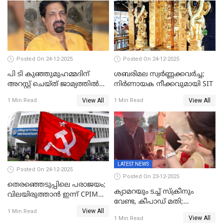
Posted On 24-12-2025
Posted On 24-12-2025
പി ടി കുഞ്ഞുമുഹമ്മദിന്
ശബരിമല സ്വര്‍ണ്ണക്കവര്‍ച്ച;
അറസ്റ്റ് ചെയ്ത് ജാമ്യത്തില്‍
നിർണായക നീക്കവുമായി SIT
വിട്ടു
View All
View All
1 Min Read
1 Min Read
LATEST NEWS
Posted On 24-12-2025
Posted On 23-12-2025
തെരഞ്ഞെടുപ്പിലെ പരാജയം;
ക്യാമറയും ടച്ച് സ്ക്രീനും
വിലയിരുത്താന്‍ ഇന്ന് CPIM
വേണ്ട, കീപാഡ് മതി;
യോഗം
View All
സ്ത്രീകൾക്ക് സ്മാർട്ട് ഫോൺ
1 Min Read
View All
1 Min Read
വിലക്കി രാജ്യത്തെ ഒരു