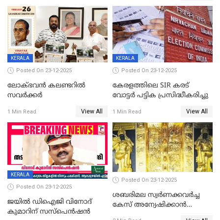
പഞ്ചായത്ത്
KERALA
KERALA
Posted On 23-12-2025
Posted On 23-12-2025
ലോക്ഭവൻ കലണ്ടറിൽ
കേരളത്തിലെ SIR കരട്
സവർക്കർ
വോട്ടര്‍ പട്ടിക പ്രസിദ്ധീകരിച്ചു
View All
View All
1 Min Read
1 Min Read
KERALA
Posted On 23-12-2025
Posted On 23-12-2025
ശബരിമല സ്വര്‍ണക്കവര്‍ച്ച
ജയിൽ ഡിഐജി വിനോദ്
കേസ് അന്വേഷിക്കാന്‍
കുമാറിന് സസ്പെൻഷൻ
തയ്യാറെന്ന് CBI