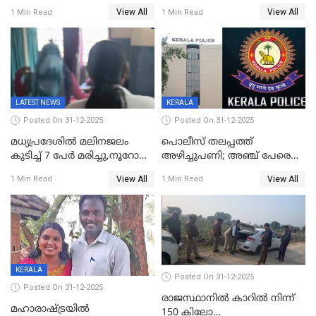
ജനങ്ങളെ
അവതരണം അവസാനവാരം;
View All
View All
1 Min Read
1 Min Read
തെറ്റിദ്ധരിപ്പിക്കരുത്,
മന്ത്രിസഭാ
സാങ്കൽപ്പിക കഥകൾ
യോഗതീരുമാനങ്ങൾ
പ്രചരിപ്പിക്കുന്നുവെന്നും
കടകംപള്ളി സുരേന്ദ്രൻ
LATEST NEWS
KERALA
Posted On 31-12-2025
Posted On 31-12-2025
മധ്യപ്രദേശിൽ മലിനജലം
പൊലീസ് തലപ്പത്ത്
കുടിച്ച് 7 പേർ മരിച്ചു,നൂറോളം
അഴിച്ചുപണി; അഞ്ച് പേരെ
പേർ ഗുരുതരാവസ്ഥയിൽ
ഐജി റാങ്കിലേക്ക്
View All
View All
1 Min Read
1 Min Read
ഉയർത്തി,അജിതാ ബീഗം
ക്രൈംബ്രാഞ്ച് ഐജി,
എസ്.ശ്യാംസുന്ദർ
ഇന്റലിജൻസ് ഐജി
KERALA
Posted On 31-12-2025
Posted On 31-12-2025
രാജസ്ഥാനിൽ കാറിൽ നിന്ന്
മഹാരാഷ്ട്രയിൽ
150 കിലോ