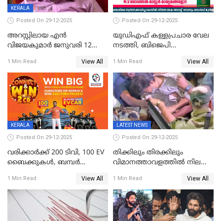
KERALA
Posted On 29-12-2025
Posted On 29-12-2025
അറസ്റ്റിലായ എൻ
യുഡിഎഫ് കള്ളപ്രചാര വേല
വിജയകുമാർ ജനുവരി 12
നടത്തി, ബിജെപി
വരെ റിമാൻഡിൽ;
ഹിന്ദുവർഗീയത പ്രചരിപ്പിച്ചു,
View All
View All
1 Min Read
1 Min Read
ജാമ്യാപേക്ഷ ഈ മാസം 31ന്
ശബരിമല അത്ര
പരിഗണിക്കും
തിരിച്ചടിയായില്ല,സർക്കാരിനെക്കുറ
ജനങ്ങൾക്ക് മികച്ച
അഭിപ്രായം, എല്‍ഡിഎഫ്
അധികാരം നിലനിര്‍ത്തും,
ലോക്സഭ
തെരഞ്ഞെടുപ്പിനേക്കാൾ 17
KERALA
LATEST NEWS
ലക്ഷം വോട്ട് ലഭിച്ചു
Posted On 29-12-2025
Posted On 29-12-2025
വരിക്കാർക്ക് 200 ടിവി, 100 EV
തിക്കിലും തിരക്കിലും
ബൈക്കുകൾ, ബമ്പർ
വിമാനത്താവളത്തില്‍ നിലത്ത്
സമ്മാനമായി EV കാർ
വീണ് വിജയ്
View All
View All
1 Min Read
1 Min Read
ഉൾപ്പെടെ 2 കോടി രൂപയുടെ
സമ്മാനങ്ങളുമായി
കേരളവിഷൻ ബ്രോഡ്ബാൻഡ്
കണക്ട്&വിൻ