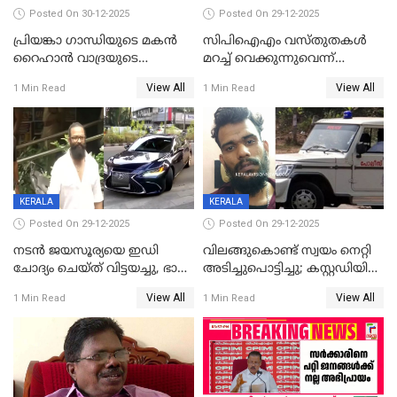
Posted On 30-12-2025
Posted On 29-12-2025
പ്രിയങ്കാ ​ഗാന്ധിയുടെ മകൻ
സിപിഐഎം വസ്തുതകൾ
റൈഹാൻ വാദ്രയുടെ
മറച്ച് വെക്കുന്നുവെന്ന്
വിവാഹനിശ്ചയം
സിപിഐ, 'പത്മകുമാറിനെ
View All
View All
1 Min Read
1 Min Read
കഴിഞ്ഞതായി റിപ്പോർട്ട്
സംരക്ഷിച്ചത്
തിരിച്ചടിച്ചു',വെള്ളാപ്പള്ളിയെ
ന്യായീകരിക്കുന്നതിലും
CPIഎക്സിക്യൂട്ടീവിൽ
വിമർശനം
KERALA
KERALA
Posted On 29-12-2025
Posted On 29-12-2025
നടൻ ജയസൂര്യയെ ഇഡി
വിലങ്ങുകൊണ്ട് സ്വയം നെറ്റി
ചോദ്യം ചെയ്ത് വിട്ടയച്ചു, ഭാര്യ
അടിച്ചുപൊട്ടിച്ചു; കസ്റ്റഡിയിൽ
സരിതയുടെയും
എടുക്കുന്നതിനിടെ
View All
View All
1 Min Read
1 Min Read
മൊഴിയെടുത്തു
വധശ്രമക്കേസ് പ്രതി
വിലങ്ങുമായി രക്ഷപ്പെട്ടു;
വ്യാപക തെരച്ചിൽ