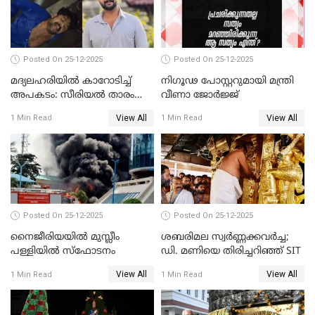
Posted On 25-12-2025
Posted On 25-12-2025
മദ്യലഹരിയിൽ കാറോടിച്ച്
നിഗൂഢ പോസ്റ്ററുമായി മന്ത്രി
അപകടം: സീരിയൽ താരം
വീണാ ജോർജ്ജ്
സിദ്ധാർത്ഥ് പ്രഭുവിനെതിരെ
View All
View All
1 Min Read
1 Min Read
കേസെടുത്തു
Posted On 25-12-2025
Posted On 25-12-2025
നൈജീരിയയിൽ മുസ്ലീം
ശബരിമല സ്വര്‍ണ്ണക്കവര്‍ച്ച;
പള്ളിയില്‍ സ്‌ഫോടനം
ഡി. മണിയെ തിരിച്ചറിഞ്ഞ് SIT
View All
View All
1 Min Read
1 Min Read