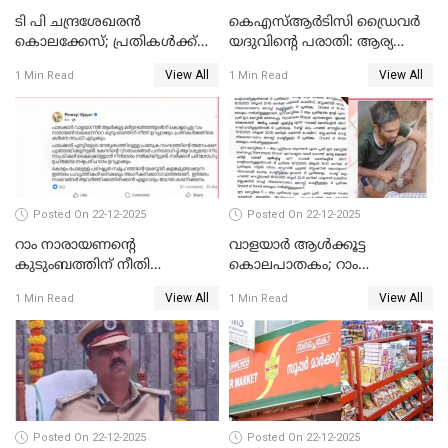
ടി പി ചന്ദ്രശേഖരന്‍
കെഎസ്ആർടിസി ഡ്രൈവർ
കൊലക്കേസ്; പ്രതികള്‍ക്ക്
യദുവിന്റെ പരാതി: ആര്യ
വീണ്ടും പരോള്‍
രാജേന്ദ്രനും സച്ചിൻ ദേവിനും
View All
View All
1 Min Read
1 Min Read
കോടതി നോട്ടീസ്
Posted On 22-12-2025
Posted On 22-12-2025
റാം നാരായണന്റെ
വാളയാർ ആൾക്കൂട്ട
കുടുംബത്തിന് നീതി
കൊലപാതകം; റാം
ഉറപ്പാക്കും; പിണറായി
നാരായണൻ നേരിട്ടത് ക്രൂര
View All
View All
1 Min Read
1 Min Read
വിജയന്‍
പീഡനം
Posted On 22-12-2025
Posted On 22-12-2025