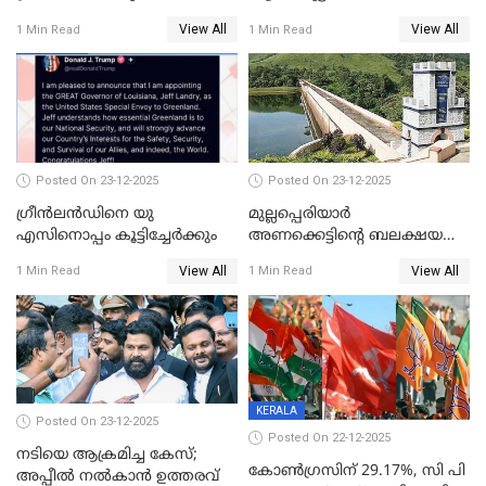
പേർ കൂടി കസ്റ്റഡിയിൽ
View All
View All
1 Min Read
1 Min Read
Posted On 23-12-2025
Posted On 23-12-2025
ഗ്രീന്‍ലന്‍ഡിനെ യു
മുല്ലപ്പെരിയാര്‍
എസിനൊപ്പം കൂട്ടിച്ചേര്‍ക്കും
അണക്കെട്ടിന്റെ ബലക്ഷയ
നിര്‍ണയം; പരിശോധന ഇന്ന്
View All
View All
1 Min Read
1 Min Read
തുടങ്ങും
KERALA
Posted On 23-12-2025
Posted On 22-12-2025
നടിയെ ആക്രമിച്ച കേസ്;
കോൺഗ്രസിന് 29.17%, സി പി
അപ്പീൽ നൽകാൻ ഉത്തരവ്