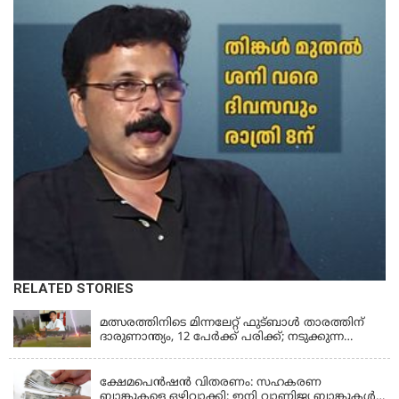
RELATED STORIES
LATEST NEWS
മത്സരത്തിനിടെ മിന്നലേറ്റ് ഫുട്‌ബാൾ താരത്തിന്
ദാരുണാന്ത്യം, 12 പേർക്ക് പരിക്ക്; നടുക്കുന്ന
വീഡിയോ
KERALA
ക്ഷേമപെൻഷൻ വിതരണം: സഹകരണ
ബാങ്കുകളെ ഒഴിവാക്കി; ഇനി വാണിജ്യ ബാങ്കുകൾ