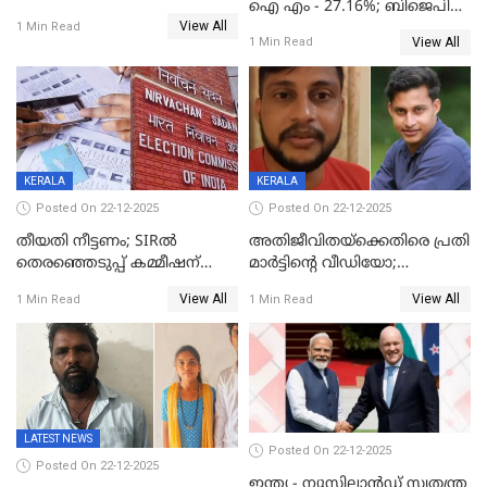
ഐ എം - 27.16%; ബിജെപി
View All
20% കടന്നത്
1 Min Read
View All
1 Min Read
തിരുവനന്തപുരത്ത് മാത്രം,
തദ്ദേശത്തിലെ യഥാർത്ഥ
കണക്ക് പുറത്ത്
KERALA
KERALA
Posted On 22-12-2025
Posted On 22-12-2025
തീയതി നീട്ടണം; SIRൽ
അതിജീവിതയ്‌ക്കെതിരെ പ്രതി
തെരഞ്ഞെടുപ്പ് കമ്മീഷന്
മാർട്ടിന്റെ വീഡിയോ;
കത്തയച്ച് കേരളം
പ്രചരിപ്പിച്ച മൂന്നുപേർ
View All
View All
1 Min Read
1 Min Read
അറസ്റ്റിൽ; നൂറോളം
സൈറ്റുകളിൽ നിന്നും
വിഡിയോ നീക്കം ചെയ്യാനും
പൊലീസ്
LATEST NEWS
Posted On 22-12-2025
Posted On 22-12-2025
ഇന്ത്യ - ന്യൂസിലാൻഡ് സ്വതന്ത്ര