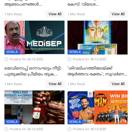
ആരോപണങ്ങൾ
കേസ്: വിദേശ
അവസാനിക്കുന്നില്ല
വ്യവസായിയുടെ ആരോപണം
View All
View All
1 Min Read
1 Min Read
നിഷേധിച്ച് ഡി മണി
KERALA
KERALA
Posted On 30-12-2025
Posted On 30-12-2025
മെഡിസെപ്പ് ഒന്നാംഘട്ടം നീട്ടി;
'ശിവലിംഗത്തിലേയ്ക്ക്
പുതുക്കിയ പ്രീമിയം തുക
ആര്‍ത്തവ രക്തം'; സുവര്‍ണ
ഈടാക്കുക ജനുവരി 31
കേരളം ലോട്ടറിയിലെ
View All
View All
1 Min Read
1 Min Read
മുതൽ
ചിത്രത്തിനെതിരെ ഹിന്ദു
ഐക്യവേദി പരാതി നൽകി
KERALA
KERALA
Posted On 30-12-2025
Posted On 30-12-2025