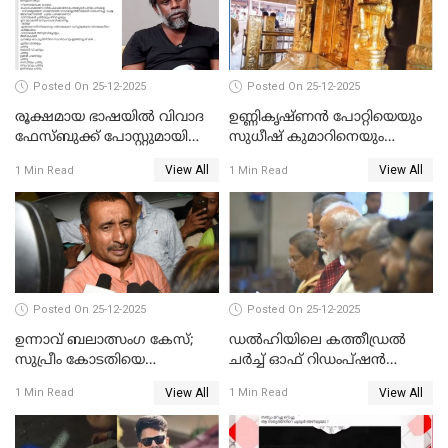
Posted On 25-12-2025
Posted On 25-12-2025
രൂക്ഷമായ ഭാഷയിൽ വിവാദ
ഉണ്ണികൃഷ്ണന്‍ പോറ്റിയെയും
ഫേസ്ബുക്ക് പോസ്റ്റുമായി
സുധീഷ് കുമാറിനെയും
നടൻ വിനായകൻ
വീണ്ടും ചോദ്യം ചെയ്ത് SIT
View All
View All
1 Min Read
1 Min Read
Posted On 25-12-2025
Posted On 25-12-2025
ഉന്നാവ് ബലാത്സംഗ കേസ്;
ഡൽഹിയിലെ കത്തീഡ്രൽ
സുപ്രീം കോടതിയെ
ചർച്ച് ഓഫ് റിഡംപ്ഷൻ
സമീപിക്കാനൊരുങ്ങി
സന്ദർശിച്ച് പ്രധാനമന്ത്രി
View All
View All
1 Min Read
1 Min Read
അതിജീവിത