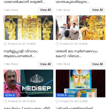
വരവേല്‍ക്കാന്‍ ഒരുങ്ങി
ശാന്തകുമാരിയുടെ
ലോകം
സംസ്‌കാരം ഇന്ന്
View All
View All
1 Min Read
1 Min Read
Posted On 31-12-2025
Posted On 31-12-2025
സ്വർണ്ണപ്പാളി വിവാദം;
ശബരി മല സ്വർണക്കവച
ആരോപണങ്ങൾ
കേസ്: വിദേശ
അവസാനിക്കുന്നില്ല
വ്യവസായിയുടെ ആരോപണം
View All
View All
1 Min Read
1 Min Read
നിഷേധിച്ച് ഡി മണി
KERALA
KERALA
Posted On 30-12-2025
Posted On 30-12-2025
മെഡിസെപ്പ് ഒന്നാംഘട്ടം നീട്ടി;
'ശിവലിംഗത്തിലേയ്ക്ക്