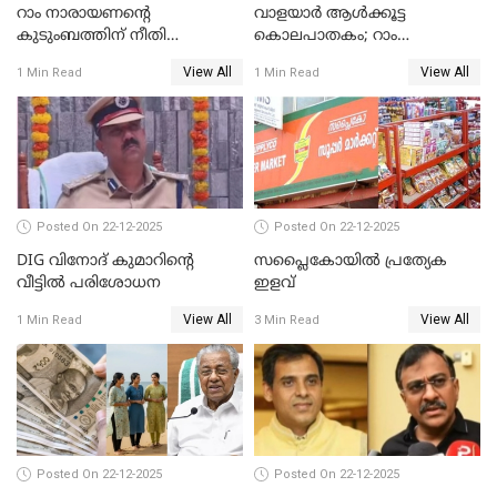
റാം നാരായണന്റെ
വാളയാർ ആൾക്കൂട്ട
കുടുംബത്തിന് നീതി
കൊലപാതകം; റാം
ഉറപ്പാക്കും; പിണറായി
നാരായണൻ നേരിട്ടത് ക്രൂര
View All
View All
1 Min Read
1 Min Read
വിജയന്‍
പീഡനം
Posted On 22-12-2025
Posted On 22-12-2025
DIG വിനോദ് കുമാറിന്റെ
സപ്ലൈകോയിൽ പ്രത്യേക
വീട്ടില്‍ പരിശോധന
ഇളവ്
View All
View All
1 Min Read
3 Min Read
Posted On 22-12-2025
Posted On 22-12-2025