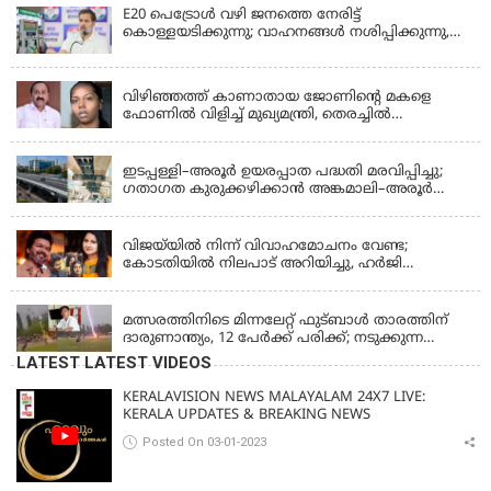
E20 പെട്രോൾ വഴി ജനത്തെ നേരിട്ട്
കൊള്ളയടിക്കുന്നു; വാഹനങ്ങൾ നശിപ്പിക്കുന്നു,
ജീവിതങ്ങൾ നശിപ്പിക്കുന്നുവെന്നും രാഹുൽ ഗാന്ധി
KERALA
വിഴിഞ്ഞത്ത് കാണാതായ ജോണിന്റെ മകളെ
ഫോണിൽ വിളിച്ച് മുഖ്യമന്ത്രി, തെരച്ചിൽ
ഊർജിതമാക്കുമെന്ന് ഉറപ്പ് നൽകി; മന്ത്രി സിപി
KERALA
ജോൺ അഞ്ചുതെങ്ങിൽ; കടലിൽ
പോകുന്നവരെയും ഉൾപ്പെടുത്തി നാളെ ഊർജിത
ഇടപ്പള്ളി–അരൂർ ഉയരപ്പാത പദ്ധതി മരവിപ്പിച്ചു;
തെരച്ചിൽ
ഗതാഗത കുരുക്കഴിക്കാൻ അങ്കമാലി–അരൂർ
ബൈപാസ് പദ്ധതി വേഗത്തിലാക്കുമെന്ന് ഗഡ്കരി
LATEST NEWS
വിജയ്‌യിൽ നിന്ന് വിവാഹമോചനം വേണ്ട;
കോടതിയിൽ നിലപാട് അറിയിച്ചു, ഹർജി
പിൻവലിക്കുന്നെന്ന് സംഗീത
LATEST NEWS
മത്സരത്തിനിടെ മിന്നലേറ്റ് ഫുട്‌ബാൾ താരത്തിന്
ദാരുണാന്ത്യം, 12 പേർക്ക് പരിക്ക്; നടുക്കുന്ന
വീഡിയോ
LATEST LATEST VIDEOS
KERALAVISION NEWS MALAYALAM 24X7 LIVE:
KERALA UPDATES & BREAKING NEWS
Posted On 03-01-2023