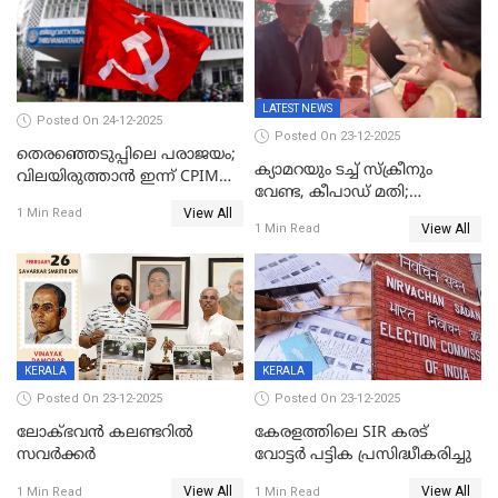
LATEST NEWS
Posted On 24-12-2025
Posted On 23-12-2025
തെരഞ്ഞെടുപ്പിലെ പരാജയം;
ക്യാമറയും ടച്ച് സ്ക്രീനും
വിലയിരുത്താന്‍ ഇന്ന് CPIM
വേണ്ട, കീപാഡ് മതി;
യോഗം
View All
സ്ത്രീകൾക്ക് സ്മാർട്ട് ഫോൺ
1 Min Read
View All
1 Min Read
വിലക്കി രാജ്യത്തെ ഒരു
പഞ്ചായത്ത്
KERALA
KERALA
Posted On 23-12-2025
Posted On 23-12-2025
ലോക്ഭവൻ കലണ്ടറിൽ
കേരളത്തിലെ SIR കരട്
സവർക്കർ
വോട്ടര്‍ പട്ടിക പ്രസിദ്ധീകരിച്ചു
View All
View All
1 Min Read
1 Min Read