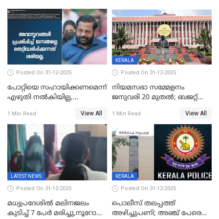
KERALA
Posted On 31-12-2025
Posted On 31-12-2025
പോറ്റിയെ സഹായിക്കണമെന്ന്
നിയമസഭാ സമ്മേളനം
എഴുതി നൽകിയില്ല,
ജനുവരി 20 മുതല്‍; ബജറ്റ്
ജനങ്ങളെ
അവതരണം അവസാനവാരം;
View All
View All
1 Min Read
1 Min Read
തെറ്റിദ്ധരിപ്പിക്കരുത്,
മന്ത്രിസഭാ
സാങ്കൽപ്പിക കഥകൾ
യോഗതീരുമാനങ്ങൾ
പ്രചരിപ്പിക്കുന്നുവെന്നും
കടകംപള്ളി സുരേന്ദ്രൻ
LATEST NEWS
KERALA
Posted On 31-12-2025
Posted On 31-12-2025
മധ്യപ്രദേശിൽ മലിനജലം
പൊലീസ് തലപ്പത്ത്
കുടിച്ച് 7 പേർ മരിച്ചു,നൂറോളം
അഴിച്ചുപണി; അഞ്ച് പേരെ