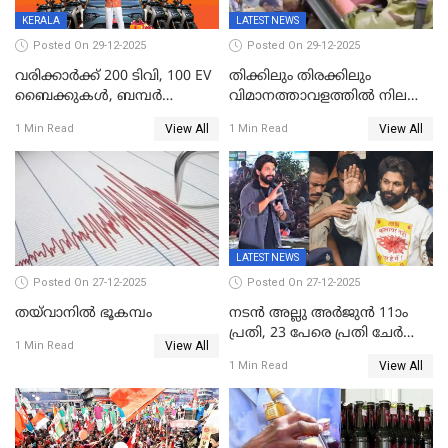
തെരഞ്ഞെടുപ്പിനേക്കാൾ 17
KERALA
LATEST NEWS
ലക്ഷം വോട്ട് ലഭിച്ചു
Posted On 29-12-2025
Posted On 29-12-2025
വരിക്കാർക്ക് 200 ടിവി, 100 EV
തിക്കിലും തിരക്കിലും
ബൈക്കുകൾ, ബമ്പർ
വിമാനത്താവളത്തില്‍ നിലത്ത്
സമ്മാനമായി EV കാർ
വീണ് വിജയ്
View All
View All
1 Min Read
1 Min Read
ഉൾപ്പെടെ 2 കോടി രൂപയുടെ
സമ്മാനങ്ങളുമായി
കേരളവിഷൻ ബ്രോഡ്ബാൻഡ്
കണക്ട്&വിൻ
LATEST NEWS
Posted On 27-12-2025
Posted On 27-12-2025
തയ്‌വാനിൽ ഭൂകമ്പം
നടൻ അല്ലു അർജുൻ 11ാം
പ്രതി, 23 പേരെ പ്രതി ചേർത്ത്
View All
1 Min Read
കുറ്റപത്രം സമർപ്പിച്ചു
View All
1 Min Read