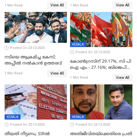
നിര്‍ണയം; പരിശോധന ഇന്ന്
View All
View All
1 Min Read
1 Min Read
തുടങ്ങും
KERALA
Posted On 23-12-2025
Posted On 22-12-2025
നടിയെ ആക്രമിച്ച കേസ്;
കോൺഗ്രസിന് 29.17%, സി പി
അപ്പീൽ നൽകാൻ ഉത്തരവ്
ഐ എം - 27.16%; ബിജെപി
View All
20% കടന്നത്
1 Min Read
View All
1 Min Read
തിരുവനന്തപുരത്ത് മാത്രം,
തദ്ദേശത്തിലെ യഥാർത്ഥ
കണക്ക് പുറത്ത്
KERALA
KERALA
Posted On 22-12-2025
Posted On 22-12-2025
തീയതി നീട്ടണം; SIRൽ
അതിജീവിതയ്‌ക്കെതിരെ പ്രതി