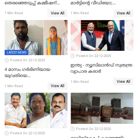
തെരഞ്ഞെടുപ്പ് കമ്മീഷന്
മാർട്ടിന്റെ വീഡിയോ;
കത്തയച്ച് കേരളം
പ്രചരിപ്പിച്ച മൂന്നുപേർ
View All
View All
1 Min Read
1 Min Read
അറസ്റ്റിൽ; നൂറോളം
സൈറ്റുകളിൽ നിന്നും
വിഡിയോ നീക്കം ചെയ്യാനും
പൊലീസ്
LATEST NEWS
Posted On 22-12-2025
Posted On 22-12-2025
ഇന്ത്യ - ന്യൂസിലാൻഡ് സ്വതന്ത്ര
4 മാസം ഗർഭിണിയായ
വ്യാപാര കരാർ
യുവതിയെ
View All
വെട്ടിക്കൊലപ്പെടുത്തി
1 Min Read
View All
1 Min Read
പിതാവും സഹോദരനും;
ദുരഭിമാനക്കൊലയിൽ
നടുങ്ങി കർണാടക
Posted On 22-12-2025
Posted On 22-12-2025