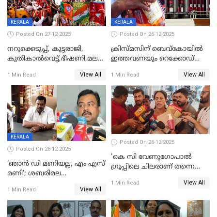
KERALA
KERALA
Posted On 27-12-2025
Posted On 26-12-2025
നറുക്കെടുപ്പ്, കൂട്ടരാജി,
ക്രിസ്മസിന് ബെവ്‌കോയിൽ
കുതികാൽവെട്ട്,ഭീഷണി,മലബാറിലാകട്ടെ
ഇത്തവണയും റെക്കോഡ്
ട്വിസ്റ്റോട് ട്വിസ്റ്റും; അടിമുടി
വിൽപ്പന;കഴിഞ്ഞവർഷത്തേക്ക
View All
View All
1 Min Read
1 Min Read
നാടകീയമായി പഞ്ചായത്ത്
53 കോടി രൂപയുടെ അധിക
പ്രസിഡന്‍റ് തെരഞ്ഞെടുപ്പ്
വിൽപ്പന; മലയാളി കുടിച്ചു
തീർത്തത് 333 കോടിയുടെ
മദ്യം
KERALA
Posted On 26-12-2025
Posted On 26-12-2025
'കെ സി വേണുഗോപാല്‍
‘ഞാൻ ഡി മണിയല്ല, എം എസ്
ഗ്രൂപ്പിലെ ചിലരാണ് തന്നെ
മണി’; ശബരിമല
തഴഞ്ഞത്'; ലാലി ജെയിംസ്
View All
സ്വർണക്കവർച്ചയുമായി ഒരു
1 Min Read
View All
1 Min Read
ബന്ധവും ഇല്ലെന്ന് എസ്ഐടി
ചോദ്യം ചെയ്ത ദിണ്ടിഗലിലെ
വ്യവസായി