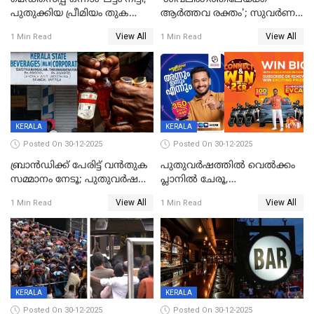
പുതുക്കിയ പ്രീമിയം തുക
ആര്‍ത്തവ രക്തം'; സുവര്‍ണ
ഈടാക്കുക ജനുവരി 31
കേരളം ലോട്ടറിയിലെ
View All
View All
1 Min Read
1 Min Read
മുതൽ
ചിത്രത്തിനെതിരെ ഹിന്ദു
ഐക്യവേദി പരാതി നൽകി
KERALA
KERALA
Posted On 30-12-2025
Posted On 30-12-2025
ബ്രാൻഡിക്ക് പേരിട്ട് വൻതുക
പുതുവർഷത്തിൽ വെൽക്കം
സമ്മാനം നേടൂ; പുതുവർഷ
പ്ലാനിൽ ചേരൂ,
ഓഫറുമായി ബെവ്‌കോ
350എംപിപിഎസ് വേഗതയിൽ
View All
View All
1 Min Read
1 Min Read
ഇന്റർനെറ്റും ഒപ്പം കീയുടെ
മെഗാ പ്ലാൻ സൗജന്യം; ഒപ്പം
വരിക്കാർക്ക് 200 ടിവി, 100 EV
ബൈക്കുകൾ, ബമ്പർ
സമ്മാനമായി EV കാർ
ഉൾപ്പെടെ 2 കോടി രൂപയുടെ
സമ്മാനപദ്ധതിയും
KERALA
KERALA
Posted On 30-12-2025
Posted On 30-12-2025