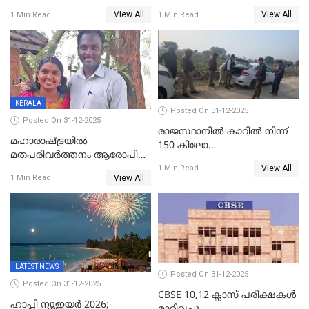
പേർ ഗുരുതരാവസ്ഥയിൽ
ഐജി റാങ്കിലേക്ക്
View All
View All
1 Min Read
1 Min Read
ഉയർത്തി,അജിതാ ബീഗം
ക്രൈംബ്രാഞ്ച് ഐജി,
എസ്.ശ്യാംസുന്ദർ
ഇന്റലിജൻസ് ഐജി
KERALA
Posted On 31-12-2025
Posted On 31-12-2025
രാജസ്ഥാനിൽ കാറിൽ നിന്ന്
മഹാരാഷ്ട്രയിൽ
150 കിലോ
മതപരിവർത്തനം ആരോപിച്ചു
സ്ഫോടകവസ്തുക്കൾ
View All
അറസ്റ്റിലായ മലയാളി
1 Min Read
പിടികൂടി
View All
1 Min Read
വൈദികനും ഭാര്യയ്ക്കും
ഉൾപ്പെടെ 11പേർക്കും ജാമ്യം
LATEST NEWS
Posted On 31-12-2025
Posted On 31-12-2025
CBSE 10,12 ക്ലാസ് പരീക്ഷകള്‍
ഹാപ്പി ന്യൂഇയർ 2026;