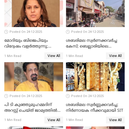
Posted On 24-12-2025
Posted On 24-12-2025
മോദിയും ബിജെപിയും
ശബരിമല സ്വര്‍ണക്കവര്‍ച്ച
വിദ്വേഷം വളർത്തുന്നു;
കേസ്; ബെല്ലാരിയിലെ
പ്രതിഷേധവിമായി
ജ്വല്ലറിയില്‍ പരിശോധന
View All
View All
1 Min Read
1 Min Read
കോൺഗ്രസ്
Posted On 24-12-2025
Posted On 24-12-2025
പി ടി കുഞ്ഞുമുഹമ്മദിന്
ശബരിമല സ്വര്‍ണ്ണക്കവര്‍ച്ച;
അറസ്റ്റ് ചെയ്ത് ജാമ്യത്തില്‍
നിർണായക നീക്കവുമായി SIT
വിട്ടു
View All
View All
1 Min Read
1 Min Read