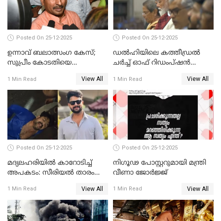
Posted On 25-12-2025
Posted On 25-12-2025
ഉന്നാവ് ബലാത്സംഗ കേസ്;
ഡൽഹിയിലെ കത്തീഡ്രൽ
സുപ്രീം കോടതിയെ
ചർച്ച് ഓഫ് റിഡംപ്ഷൻ
സമീപിക്കാനൊരുങ്ങി
സന്ദർശിച്ച് പ്രധാനമന്ത്രി
View All
View All
1 Min Read
1 Min Read
അതിജീവിത
Posted On 25-12-2025
Posted On 25-12-2025
മദ്യലഹരിയിൽ കാറോടിച്ച്
നിഗൂഢ പോസ്റ്ററുമായി മന്ത്രി
അപകടം: സീരിയൽ താരം
വീണാ ജോർജ്ജ്
സിദ്ധാർത്ഥ് പ്രഭുവിനെതിരെ
View All
View All
1 Min Read
1 Min Read
കേസെടുത്തു