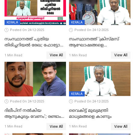
KERALA
KERALA
Posted On 24-12-2025
Posted On 24-12-2025
സംസ്ഥാനത്ത് പുതിയ
സംസ്ഥാനത്ത് ‘ക്രിസ്മസ്
തിരിച്ചറിയല്‍ രേഖ; ഫോട്ടോ
ആഘോഷങ്ങളെ
പതിപ്പിച്ച നേറ്റിവിറ്റി കാര്‍ഡ്
കടന്നാക്രമിയ്ക്കുന്നു; എല്ലാ
View All
View All
1 Min Read
1 Min Read
നല്‍കുമെന്ന് മുഖ്യമന്ത്രി; SIR
ആക്രമണങ്ങൾക്കും പിന്നിലും
ഹെല്‍പ് ഡസ്‌കുകള്‍
സംഘപരിവാർ’; മുഖ്യമന്ത്രി
ആരംഭിക്കാന്‍ മന്ത്രിസഭാ
യോഗ തീരുമാനം
KERALA
Posted On 24-12-2025
Posted On 24-12-2025
ദിലീപിന് നല്‍കിയ
വൈകിട്ട് മുഖ്യമന്ത്രി
ആനുകൂല്യം വേണം'; രണ്ടാം
മാധ്യമങ്ങളെ കാണും
പ്രതി മാര്‍ട്ടിന്‍
View All
View All
1 Min Read
1 Min Read
ഹൈക്കോടതിയില്‍