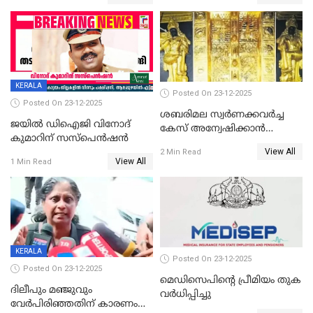
KERALA
Posted On 23-12-2025
Posted On 23-12-2025
ശബരിമല സ്വര്‍ണക്കവര്‍ച്ച
ജയിൽ ഡിഐജി വിനോദ്
കേസ് അന്വേഷിക്കാന്‍
കുമാറിന് സസ്പെൻഷൻ
തയ്യാറെന്ന് CBI
View All
2 Min Read
View All
1 Min Read
KERALA
Posted On 23-12-2025
Posted On 23-12-2025
മെഡിസെപിന്റെ പ്രീമിയം തുക
ദിലീപും മഞ്ജുവും
വർധിപ്പിച്ചു
വേർപിരിഞ്ഞതിന് കാരണം