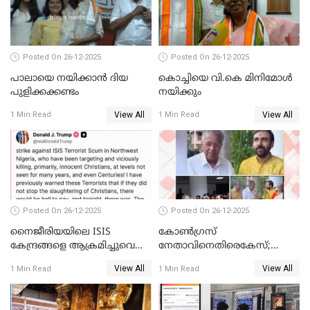
Posted On 26-12-2025
Posted On 26-12-2025
പാലായെ നയിക്കാന്‍ ദിയ
കൊച്ചിയെ വി.കെ മിനിമോള്‍
പുളിക്കക്കണ്ടം
നയിക്കും
View All
View All
1 Min Read
1 Min Read
Posted On 26-12-2025
Posted On 26-12-2025
നൈജീരിയയിലെ ISIS
കോണ്‍ഗ്രസ്
കേന്ദ്രങ്ങളെ ആക്രമിച്ചുവെന്ന്
നേതാവിനെതിരെകേസ്;
ട്രംപ്
മുഖ്യമന്ത്രിയും ഉണ്ണികൃഷ്ണന്‍
View All
View All
1 Min Read
1 Min Read
പോറ്റിയും ഒപ്പമുള്ള AI ചിത്രം
പങ്കുവെച്ചു