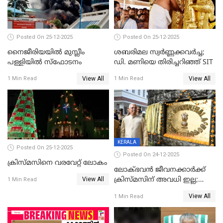
Posted On 25-12-2025
Posted On 25-12-2025
നൈജീരിയയിൽ മുസ്ലീം
ശബരിമല സ്വര്‍ണ്ണക്കവര്‍ച്ച;
പള്ളിയില്‍ സ്‌ഫോടനം
ഡി. മണിയെ തിരിച്ചറിഞ്ഞ് SIT
View All
View All
1 Min Read
1 Min Read
KERALA
Posted On 25-12-2025
Posted On 24-12-2025
ക്രിസ്മസിനെ വരവേറ്റ് ലോകം
ലോക്ഭവൻ ജീവനക്കാർക്ക്
View All
ക്രിസ്മസിന് അവധി ഇല്ല;
1 Min Read
ഹാജരാവാൻ ഉത്തരവ്
View All
1 Min Read