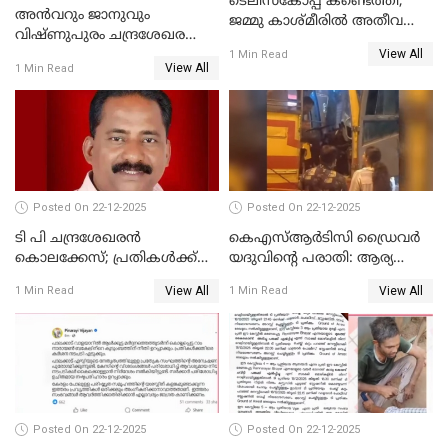
ടെലിസ്‌കോപ്പ് കണ്ടെത്തി;
അൻവറും ജാനുവും
ജമ്മു കാശ്മീരില്‍ അതീവ
വിഷ്ണുപുരം ചന്ദ്രശേഖരന്റെ
ജാഗ്രത നിര്‍ദ്ദേശം
View All
പാർട്ടിയും UDF
1 Min Read
View All
1 Min Read
അസോസിയേറ്റ് അംഗങ്ങൾ;
അസോസിയേറ്റ്
അംഗമാകാനില്ലെന്നും
UDFലേക്കില്ലെന്നും
വിഷ്ണുപുരം ചന്ദ്രശേഖരൻ
Posted On 22-12-2025
Posted On 22-12-2025
ടി പി ചന്ദ്രശേഖരന്‍
കെഎസ്ആർടിസി ഡ്രൈവർ
കൊലക്കേസ്; പ്രതികള്‍ക്ക്
യദുവിന്റെ പരാതി: ആര്യ
വീണ്ടും പരോള്‍
രാജേന്ദ്രനും സച്ചിൻ ദേവിനും
View All
View All
1 Min Read
1 Min Read
കോടതി നോട്ടീസ്
Posted On 22-12-2025
Posted On 22-12-2025