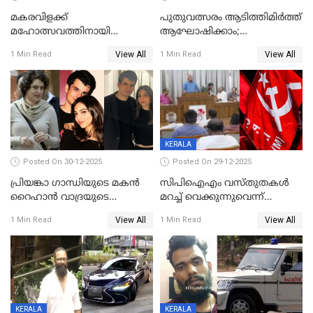
മകരവിളക്ക്
പുതുവത്സരം ആടിത്തിമിർത്ത്
മഹോത്സവത്തിനായി
ആഘോഷിക്കാം;
ശബരിമല നട തുറന്നു;
ബാറുകള്‍ക്ക് 12 മണി വരെ
View All
View All
1 Min Read
1 Min Read
സന്നിധാനത്ത് വൻ
പ്രവര്‍ത്തനാനുമതി
ഭക്തജനത്തിരക്ക്
KERALA
Posted On 30-12-2025
Posted On 29-12-2025
പ്രിയങ്കാ ​ഗാന്ധിയുടെ മകൻ
സിപിഐഎം വസ്തുതകൾ
റൈഹാൻ വാദ്രയുടെ
മറച്ച് വെക്കുന്നുവെന്ന്
വിവാഹനിശ്ചയം
സിപിഐ, 'പത്മകുമാറിനെ
View All
View All
1 Min Read
1 Min Read
കഴിഞ്ഞതായി റിപ്പോർട്ട്
സംരക്ഷിച്ചത്
തിരിച്ചടിച്ചു',വെള്ളാപ്പള്ളിയെ
ന്യായീകരിക്കുന്നതിലും
CPIഎക്സിക്യൂട്ടീവിൽ
വിമർശനം
KERALA
KERALA