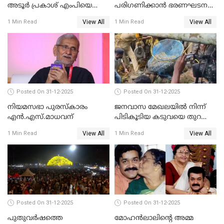
അടൂര്‍ പ്രകാശ് എംപിയെ
പരിഗണിക്കാന്‍ ഭരണഘടന
ചോദ്യം ചെയ്യാൻ SIT
ബെഞ്ച്
View All
View All
1 Min Read
1 Min Read
Posted On 31-12-2025
Posted On 31-12-2025
നിയമസഭാ പുരസ്‌കാരം
ജനവാസ മേഖലയിൽ നിന്ന്
എൻ.എസ്.മാധവന്
പിടികൂടിയ കടുവയെ തുറന്നു
വിട്ടു
View All
View All
1 Min Read
1 Min Read
Posted On 31-12-2025
Posted On 31-12-2025
പുതുവര്‍ഷത്തെ
മോഹന്‍ലാലിന്റെ അമ്മ