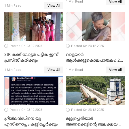
View All
ദിലീപ് മഞ്ജുവിന് നൽകിയ ആ
1 Min Read
View All
1 Min Read
പഴയ മൊബൈലിൽ നിന്ന്
കണ്ടെത്തിയ ചാറ്റിൽ
നിന്നാണ്; എട്ടാം പ്രതിക്ക്
മോട്ടീവ് ഉണ്ടായിരുന്നെന്നും
അഡ്വ. ടി.ബി മിനി
Posted On 23-12-2025
Posted On 23-12-2025
SIR കരട് വോട്ടര്‍ പട്ടിക ഇന്ന്
വാളയാർ
പ്രസിദ്ധീകരിക്കും
ആൾക്കൂട്ടകൊലപാതകം; 2
പേർ കൂടി കസ്റ്റഡിയിൽ
View All
View All
1 Min Read
1 Min Read
Posted On 23-12-2025
Posted On 23-12-2025
ഗ്രീന്‍ലന്‍ഡിനെ യു
മുല്ലപ്പെരിയാര്‍
എസിനൊപ്പം കൂട്ടിച്ചേര്‍ക്കും
അണക്കെട്ടിന്റെ ബലക്ഷയ