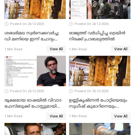
Posted On 26-12-2025
Posted On 26-12-2025
ശബരിമല സ്വര്‍ണക്കവര്‍ച്ച;
രാജ്യത്ത് വര്‍ധിപ്പിച്ച ട്രെയിന്‍
ഡി മണിയെ ഇന്ന് ചോദ്യം
നിരക്ക് പ്രാബല്യത്തില്‍
ചെയ്യും
View All
View All
1 Min Read
1 Min Read
Posted On 25-12-2025
Posted On 25-12-2025
രൂക്ഷമായ ഭാഷയിൽ വിവാദ
ഉണ്ണികൃഷ്ണന്‍ പോറ്റിയെയും
ഫേസ്ബുക്ക് പോസ്റ്റുമായി
സുധീഷ് കുമാറിനെയും
നടൻ വിനായകൻ
വീണ്ടും ചോദ്യം ചെയ്ത് SIT
View All
View All
1 Min Read
1 Min Read