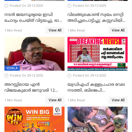
Posted On 29-12-2025
Posted On 29-12-2025
നടൻ ജയസൂര്യയെ ഇഡി
വിലങ്ങുകൊണ്ട് സ്വയം നെറ്റി
ചോദ്യം ചെയ്ത് വിട്ടയച്ചു, ഭാര്യ
അടിച്ചുപൊട്ടിച്ചു; കസ്റ്റഡിയിൽ
സരിതയുടെയും
എടുക്കുന്നതിനിടെ
View All
View All
1 Min Read
1 Min Read
മൊഴിയെടുത്തു
വധശ്രമക്കേസ് പ്രതി
വിലങ്ങുമായി രക്ഷപ്പെട്ടു;
വ്യാപക തെരച്ചിൽ
KERALA
Posted On 29-12-2025
Posted On 29-12-2025
അറസ്റ്റിലായ എൻ
യുഡിഎഫ് കള്ളപ്രചാര വേല
വിജയകുമാർ ജനുവരി 12
നടത്തി, ബിജെപി
വരെ റിമാൻഡിൽ;
ഹിന്ദുവർഗീയത പ്രചരിപ്പിച്ചു,
View All
View All
1 Min Read
1 Min Read
ജാമ്യാപേക്ഷ ഈ മാസം 31ന്
ശബരിമല അത്ര
പരിഗണിക്കും
തിരിച്ചടിയായില്ല,സർക്കാരിനെക്കുറ
ജനങ്ങൾക്ക് മികച്ച
അഭിപ്രായം, എല്‍ഡിഎഫ്
അധികാരം നിലനിര്‍ത്തും,
ലോക്സഭ