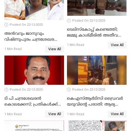
Posted On 22-12-2025
Posted On 22-12-2025
ടെലിസ്‌കോപ്പ് കണ്ടെത്തി;
അൻവറും ജാനുവും
ജമ്മു കാശ്മീരില്‍ അതീവ
വിഷ്ണുപുരം ചന്ദ്രശേഖരന്റെ
ജാഗ്രത നിര്‍ദ്ദേശം
View All
പാർട്ടിയും UDF
1 Min Read
View All
1 Min Read
അസോസിയേറ്റ് അംഗങ്ങൾ;
അസോസിയേറ്റ്
അംഗമാകാനില്ലെന്നും
UDFലേക്കില്ലെന്നും
വിഷ്ണുപുരം ചന്ദ്രശേഖരൻ
Posted On 22-12-2025
Posted On 22-12-2025
ടി പി ചന്ദ്രശേഖരന്‍
കെഎസ്ആർടിസി ഡ്രൈവർ
കൊലക്കേസ്; പ്രതികള്‍ക്ക്
യദുവിന്റെ പരാതി: ആര്യ
വീണ്ടും പരോള്‍
രാജേന്ദ്രനും സച്ചിൻ ദേവിനും
View All
View All
1 Min Read
1 Min Read
കോടതി നോട്ടീസ്