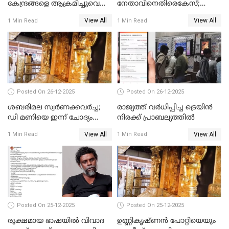
കേന്ദ്രങ്ങളെ ആക്രമിച്ചുവെന്ന്
നേതാവിനെതിരെകേസ്;
ട്രംപ്
മുഖ്യമന്ത്രിയും ഉണ്ണികൃഷ്ണന്‍
View All
View All
1 Min Read
1 Min Read
പോറ്റിയും ഒപ്പമുള്ള AI ചിത്രം
പങ്കുവെച്ചു
Posted On 26-12-2025
Posted On 26-12-2025
ശബരിമല സ്വര്‍ണക്കവര്‍ച്ച;
രാജ്യത്ത് വര്‍ധിപ്പിച്ച ട്രെയിന്‍
ഡി മണിയെ ഇന്ന് ചോദ്യം
നിരക്ക് പ്രാബല്യത്തില്‍
ചെയ്യും
View All
View All
1 Min Read
1 Min Read
Posted On 25-12-2025
Posted On 25-12-2025
രൂക്ഷമായ ഭാഷയിൽ വിവാദ
ഉണ്ണികൃഷ്ണന്‍ പോറ്റിയെയും