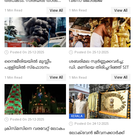
അപകടം: സീരിയൽ താരം
വീണാ ജോർജ്ജ്
സിദ്ധാർത്ഥ് പ്രഭുവിനെതിരെ
View All
View All
1 Min Read
1 Min Read
കേസെടുത്തു
Posted On 25-12-2025
Posted On 25-12-2025
നൈജീരിയയിൽ മുസ്ലീം
ശബരിമല സ്വര്‍ണ്ണക്കവര്‍ച്ച;
പള്ളിയില്‍ സ്‌ഫോടനം
ഡി. മണിയെ തിരിച്ചറിഞ്ഞ് SIT
View All
View All
1 Min Read
1 Min Read
KERALA
Posted On 25-12-2025
Posted On 24-12-2025
ക്രിസ്മസിനെ വരവേറ്റ് ലോകം
ലോക്ഭവൻ ജീവനക്കാർക്ക്