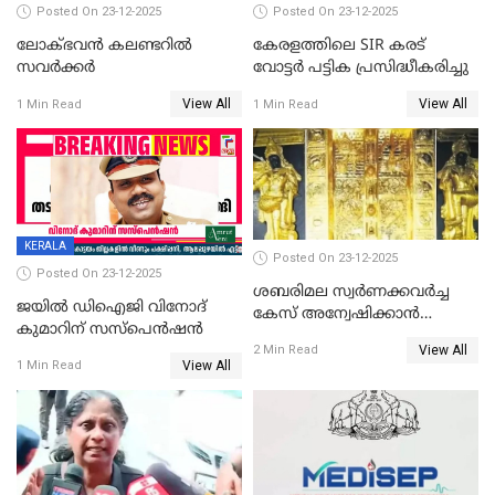
Posted On 23-12-2025
Posted On 23-12-2025
ലോക്ഭവൻ കലണ്ടറിൽ
കേരളത്തിലെ SIR കരട്
സവർക്കർ
വോട്ടര്‍ പട്ടിക പ്രസിദ്ധീകരിച്ചു
View All
View All
1 Min Read
1 Min Read
KERALA
Posted On 23-12-2025
Posted On 23-12-2025
ശബരിമല സ്വര്‍ണക്കവര്‍ച്ച
ജയിൽ ഡിഐജി വിനോദ്
കേസ് അന്വേഷിക്കാന്‍
കുമാറിന് സസ്പെൻഷൻ
തയ്യാറെന്ന് CBI
View All
2 Min Read
View All
1 Min Read