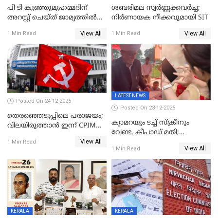
പി ടി കുഞ്ഞുമുഹമ്മദിന്
ശബരിമല സ്വര്‍ണ്ണക്കവര്‍ച്ച;
അറസ്റ്റ് ചെയ്ത് ജാമ്യത്തില്‍
നിർണായക നീക്കവുമായി SIT
വിട്ടു
View All
View All
1 Min Read
1 Min Read
LATEST NEWS
Posted On 24-12-2025
Posted On 23-12-2025
തെരഞ്ഞെടുപ്പിലെ പരാജയം;
ക്യാമറയും ടച്ച് സ്ക്രീനും
വിലയിരുത്താന്‍ ഇന്ന് CPIM
വേണ്ട, കീപാഡ് മതി;
യോഗം
View All
സ്ത്രീകൾക്ക് സ്മാർട്ട് ഫോൺ
1 Min Read
View All
1 Min Read
വിലക്കി രാജ്യത്തെ ഒരു
പഞ്ചായത്ത്
KERALA
KERALA