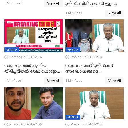
View All
ക്രിസ്മസിന് അവധി ഇല്ല;
1 Min Read
ഹാജരാവാൻ ഉത്തരവ്
View All
1 Min Read
KERALA
KERALA
Posted On 24-12-2025
Posted On 24-12-2025
സംസ്ഥാനത്ത് പുതിയ
സംസ്ഥാനത്ത് ‘ക്രിസ്മസ്
തിരിച്ചറിയല്‍ രേഖ; ഫോട്ടോ
ആഘോഷങ്ങളെ
പതിപ്പിച്ച നേറ്റിവിറ്റി കാര്‍ഡ്
കടന്നാക്രമിയ്ക്കുന്നു; എല്ലാ
View All
View All
1 Min Read
1 Min Read
നല്‍കുമെന്ന് മുഖ്യമന്ത്രി; SIR
ആക്രമണങ്ങൾക്കും പിന്നിലും
ഹെല്‍പ് ഡസ്‌കുകള്‍
സംഘപരിവാർ’; മുഖ്യമന്ത്രി
ആരംഭിക്കാന്‍ മന്ത്രിസഭാ
യോഗ തീരുമാനം
KERALA
Posted On 24-12-2025
Posted On 24-12-2025