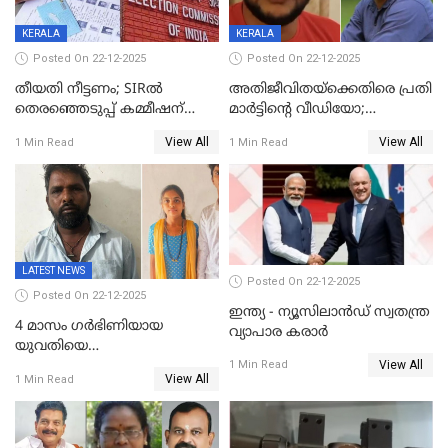
KERALA
KERALA
Posted On 22-12-2025
Posted On 22-12-2025
തീയതി നീട്ടണം; SIRൽ
അതിജീവിതയ്‌ക്കെതിരെ പ്രതി
തെരഞ്ഞെടുപ്പ് കമ്മീഷന്
മാർട്ടിന്റെ വീഡിയോ;
കത്തയച്ച് കേരളം
പ്രചരിപ്പിച്ച മൂന്നുപേർ
View All
View All
1 Min Read
1 Min Read
അറസ്റ്റിൽ; നൂറോളം
സൈറ്റുകളിൽ നിന്നും
വിഡിയോ നീക്കം ചെയ്യാനും
പൊലീസ്
LATEST NEWS
Posted On 22-12-2025
Posted On 22-12-2025
ഇന്ത്യ - ന്യൂസിലാൻഡ് സ്വതന്ത്ര
4 മാസം ഗർഭിണിയായ
വ്യാപാര കരാർ
യുവതിയെ
View All
വെട്ടിക്കൊലപ്പെടുത്തി
1 Min Read
View All
1 Min Read
പിതാവും സഹോദരനും;
ദുരഭിമാനക്കൊലയിൽ
നടുങ്ങി കർണാടക