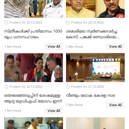
Posted On 22-12-2025
Posted On 22-12-2025
സ്ത്രീകള്‍ക്ക് പ്രതിമാസം 1000
ശബരിമല സ്വര്‍ണക്കവര്‍ച്ച
രൂപ ധനസഹായം
കേസ്; പങ്കജ് ഭണ്ഡാരിയെയും
ഗോവര്‍ധനെയും കസ്റ്റഡിയില്‍
View All
View All
1 Min Read
1 Min Read
വാങ്ങാന്‍ SIT
Posted On 22-12-2025
Posted On 21-12-2025
തെരഞ്ഞെടുപ്പിന് ശേഷമുള്ള
വീണ്ടും ലോക കേരള സഭ
ആദ്യ യുഡിഎഫ് യോഗം ഇന്ന്
View All
1 Min Read
View All
1 Min Read