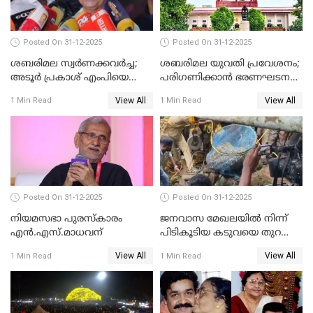
Posted On 31-12-2025
Posted On 31-12-2025
ശബരിമല സ്വര്‍ണക്കവര്‍ച്ച;
ശബരിമല യുവതി പ്രവേശനം;
അടൂര്‍ പ്രകാശ് എംപിയെ
പരിഗണിക്കാന്‍ ഭരണഘടന
ചോദ്യം ചെയ്യാൻ SIT
ബെഞ്ച്
View All
View All
1 Min Read
1 Min Read
Posted On 31-12-2025
Posted On 31-12-2025
നിയമസഭാ പുരസ്‌കാരം
ജനവാസ മേഖലയിൽ നിന്ന്
എൻ.എസ്.മാധവന്
പിടികൂടിയ കടുവയെ തുറന്നു
വിട്ടു
View All
View All
1 Min Read
1 Min Read