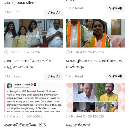
മണി’; ശബരിമല
തഴഞ്ഞത്'; ലാലി ജെയിംസ്
View All
സ്വർണക്കവർച്ചയുമായി ഒരു
1 Min Read
View All
1 Min Read
ബന്ധവും ഇല്ലെന്ന് എസ്ഐടി
ചോദ്യം ചെയ്ത ദിണ്ടിഗലിലെ
വ്യവസായി
Posted On 26-12-2025
Posted On 26-12-2025
പാലായെ നയിക്കാന്‍ ദിയ
കൊച്ചിയെ വി.കെ മിനിമോള്‍
പുളിക്കക്കണ്ടം
നയിക്കും
View All
View All
1 Min Read
1 Min Read
Posted On 26-12-2025
Posted On 26-12-2025
നൈജീരിയയിലെ ISIS
കോണ്‍ഗ്രസ്