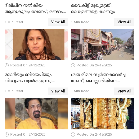
ദിലീപിന് നല്‍കിയ
വൈകിട്ട് മുഖ്യമന്ത്രി
ആനുകൂല്യം വേണം'; രണ്ടാം
മാധ്യമങ്ങളെ കാണും
പ്രതി മാര്‍ട്ടിന്‍
View All
View All
1 Min Read
1 Min Read
ഹൈക്കോടതിയില്‍
Posted On 24-12-2025
Posted On 24-12-2025
മോദിയും ബിജെപിയും
ശബരിമല സ്വര്‍ണക്കവര്‍ച്ച
വിദ്വേഷം വളർത്തുന്നു;
കേസ്; ബെല്ലാരിയിലെ
പ്രതിഷേധവിമായി
ജ്വല്ലറിയില്‍ പരിശോധന
View All
View All
1 Min Read
1 Min Read
കോൺഗ്രസ്
Posted On 24-12-2025
Posted On 24-12-2025