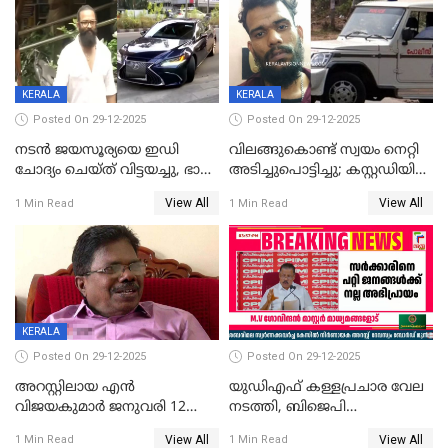
ന്യായീകരിക്കുന്നതിലും
CPIഎക്സിക്യൂട്ടീവിൽ
വിമർശനം
KERALA
KERALA
Posted On 29-12-2025
Posted On 29-12-2025
നടൻ ജയസൂര്യയെ ഇഡി
വിലങ്ങുകൊണ്ട് സ്വയം നെറ്റി
ചോദ്യം ചെയ്ത് വിട്ടയച്ചു, ഭാര്യ
അടിച്ചുപൊട്ടിച്ചു; കസ്റ്റഡിയിൽ
സരിതയുടെയും
എടുക്കുന്നതിനിടെ
View All
View All
1 Min Read
1 Min Read
മൊഴിയെടുത്തു
വധശ്രമക്കേസ് പ്രതി
വിലങ്ങുമായി രക്ഷപ്പെട്ടു;
വ്യാപക തെരച്ചിൽ
KERALA
Posted On 29-12-2025
Posted On 29-12-2025
അറസ്റ്റിലായ എൻ
യുഡിഎഫ് കള്ളപ്രചാര വേല
വിജയകുമാർ ജനുവരി 12
നടത്തി, ബിജെപി
വരെ റിമാൻഡിൽ;
ഹിന്ദുവർഗീയത പ്രചരിപ്പിച്ചു,
View All
View All
1 Min Read
1 Min Read
ജാമ്യാപേക്ഷ ഈ മാസം 31ന്
ശബരിമല അത്ര