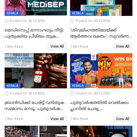
KERALA
KERALA
Posted On 30-12-2025
Posted On 30-12-2025
മെഡിസെപ്പ് ഒന്നാംഘട്ടം നീട്ടി;
'ശിവലിംഗത്തിലേയ്ക്ക്
പുതുക്കിയ പ്രീമിയം തുക
ആര്‍ത്തവ രക്തം'; സുവര്‍ണ
ഈടാക്കുക ജനുവരി 31
കേരളം ലോട്ടറിയിലെ
View All
View All
1 Min Read
1 Min Read
മുതൽ
ചിത്രത്തിനെതിരെ ഹിന്ദു
ഐക്യവേദി പരാതി നൽകി
KERALA
KERALA
Posted On 30-12-2025
Posted On 30-12-2025
ബ്രാൻഡിക്ക് പേരിട്ട് വൻതുക
പുതുവർഷത്തിൽ വെൽക്കം
സമ്മാനം നേടൂ; പുതുവർഷ
പ്ലാനിൽ ചേരൂ,
ഓഫറുമായി ബെവ്‌കോ
350എംപിപിഎസ് വേഗതയിൽ
View All
View All
1 Min Read
1 Min Read
ഇന്റർനെറ്റും ഒപ്പം കീയുടെ
മെഗാ പ്ലാൻ സൗജന്യം; ഒപ്പം
വരിക്കാർക്ക് 200 ടിവി, 100 EV