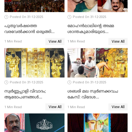
Posted On 31-12-2025
Posted On 31-12-2025
പുതുവര്‍ഷത്തെ
മോഹന്‍ലാലിന്റെ അമ്മ
വരവേല്‍ക്കാന്‍ ഒരുങ്ങി
ശാന്തകുമാരിയുടെ
ലോകം
സംസ്‌കാരം ഇന്ന്
View All
View All
1 Min Read
1 Min Read
Posted On 31-12-2025
Posted On 31-12-2025
സ്വർണ്ണപ്പാളി വിവാദം;
ശബരി മല സ്വർണക്കവച
ആരോപണങ്ങൾ
കേസ്: വിദേശ
അവസാനിക്കുന്നില്ല
വ്യവസായിയുടെ ആരോപണം
View All
View All
1 Min Read
1 Min Read
നിഷേധിച്ച് ഡി മണി