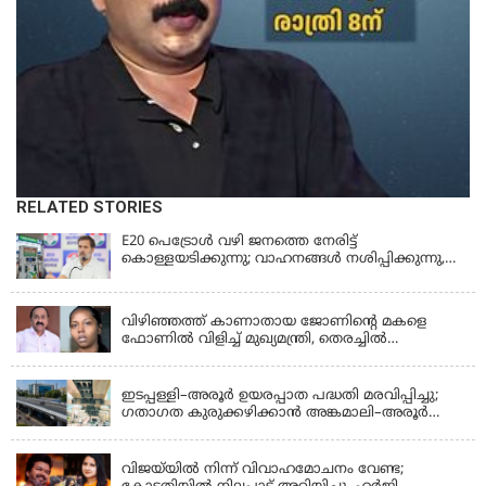
RELATED STORIES
E20 പെട്രോൾ വഴി ജനത്തെ നേരിട്ട്
കൊള്ളയടിക്കുന്നു; വാഹനങ്ങൾ നശിപ്പിക്കുന്നു,
ജീവിതങ്ങൾ നശിപ്പിക്കുന്നുവെന്നും രാഹുൽ ഗാന്ധി
KERALA
വിഴിഞ്ഞത്ത് കാണാതായ ജോണിന്റെ മകളെ
ഫോണിൽ വിളിച്ച് മുഖ്യമന്ത്രി, തെരച്ചിൽ
ഊർജിതമാക്കുമെന്ന് ഉറപ്പ് നൽകി; മന്ത്രി സിപി
KERALA
ജോൺ അഞ്ചുതെങ്ങിൽ; കടലിൽ
പോകുന്നവരെയും ഉൾപ്പെടുത്തി നാളെ ഊർജിത
ഇടപ്പള്ളി–അരൂർ ഉയരപ്പാത പദ്ധതി മരവിപ്പിച്ചു;
തെരച്ചിൽ
ഗതാഗത കുരുക്കഴിക്കാൻ അങ്കമാലി–അരൂർ
ബൈപാസ് പദ്ധതി വേഗത്തിലാക്കുമെന്ന് ഗഡ്കരി
LATEST NEWS
വിജയ്‌യിൽ നിന്ന് വിവാഹമോചനം വേണ്ട;