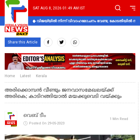
SAT AUG 8, 2026 01:49 AM IST
വിജയ്‌യിൽ നിന്ന് വിവാഹമോചനം വേണ്ട; കോടതിയിൽ നിലപാ
Share this Article
Home
Latest
Kerala
അരിക്കൊമ്പന്‍ വീണ്ടും ജനവാസമേഖലയ്ക്ക്
അരികെ; കാടിറങ്ങിയാല്‍ മയക്കുവെടി വയ്ക്കും
വെബ് ടീം
1 Min Read
Posted On 29-05-2023