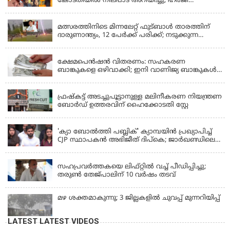
കോടതിയിൽ നിലപാട് അറിയിച്ചു, ഹർജി
പിൻവലിക്കുന്നെന്ന് സംഗീത
LATEST NEWS
മത്സരത്തിനിടെ മിന്നലേറ്റ് ഫുട്‌ബാൾ താരത്തിന്
ദാരുണാന്ത്യം, 12 പേർക്ക് പരിക്ക്; നടുക്കുന്ന
വീഡിയോ
KERALA
ക്ഷേമപെൻഷൻ വിതരണം: സഹകരണ
ബാങ്കുകളെ ഒഴിവാക്കി; ഇനി വാണിജ്യ ബാങ്കുകൾ
മാത്രം
KERALA
ഫ്രഷ്‌കട്ട് അടച്ചുപൂട്ടാനുള്ള മലിനീകരണ നിയന്ത്രണ
ബോർഡ് ഉത്തരവിന് ഹൈക്കോടതി സ്റ്റേ
KERALA
'ക്യാ ബോൽത്തി പബ്ലിക്' ക്യാമ്പയിൻ പ്രഖ്യാപിച്ച്
CJP സ്ഥാപകൻ അഭിജീത് ദിപ്കെ; ജാർഖണ്ഡിലെ
വിദ്യാർത്ഥി പ്രക്ഷോഭത്തിലും മറുപടി
LATEST NEWS
സഹപ്രവർത്തകയെ ലിഫ്റ്റിൽ വച്ച് പീഡിപ്പിച്ചു;
തരുൺ തേജ്‌പാലിന് 10 വർഷം തടവ്
മഴ ശക്തമാകുന്നു; 3 ജില്ലകളിൽ ചുവപ്പ് മുന്നറിയിപ്പ്
LATEST LATEST VIDEOS