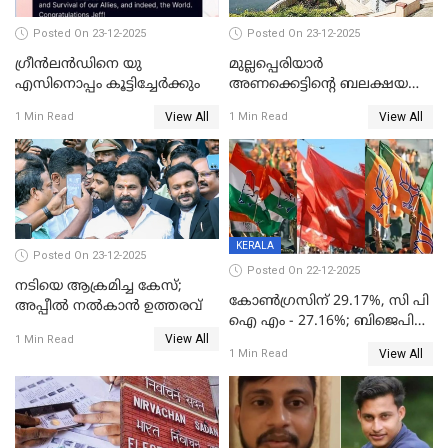
Posted On 23-12-2025
Posted On 23-12-2025
ഗ്രീന്‍ലന്‍ഡിനെ യു
മുല്ലപ്പെരിയാര്‍
എസിനൊപ്പം കൂട്ടിച്ചേര്‍ക്കും
അണക്കെട്ടിന്റെ ബലക്ഷയ
നിര്‍ണയം; പരിശോധന ഇന്ന്
View All
View All
1 Min Read
1 Min Read
തുടങ്ങും
KERALA
Posted On 23-12-2025
Posted On 22-12-2025
നടിയെ ആക്രമിച്ച കേസ്;
കോൺഗ്രസിന് 29.17%, സി പി
അപ്പീൽ നൽകാൻ ഉത്തരവ്
ഐ എം - 27.16%; ബിജെപി
View All
20% കടന്നത്
1 Min Read
View All
1 Min Read
തിരുവനന്തപുരത്ത് മാത്രം,
തദ്ദേശത്തിലെ യഥാർത്ഥ
കണക്ക് പുറത്ത്