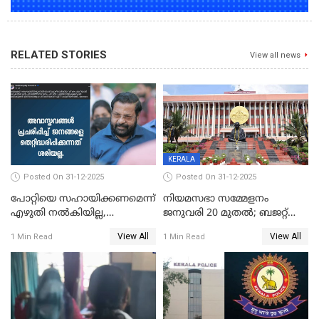
RELATED STORIES
View all news
KERALA
Posted On 31-12-2025
Posted On 31-12-2025
പോറ്റിയെ സഹായിക്കണമെന്ന്
നിയമസഭാ സമ്മേളനം
എഴുതി നൽകിയില്ല,
ജനുവരി 20 മുതല്‍; ബജറ്റ്
ജനങ്ങളെ
അവതരണം അവസാനവാരം;
View All
View All
1 Min Read
1 Min Read
തെറ്റിദ്ധരിപ്പിക്കരുത്,
മന്ത്രിസഭാ
സാങ്കൽപ്പിക കഥകൾ
യോഗതീരുമാനങ്ങൾ
പ്രചരിപ്പിക്കുന്നുവെന്നും
കടകംപള്ളി സുരേന്ദ്രൻ