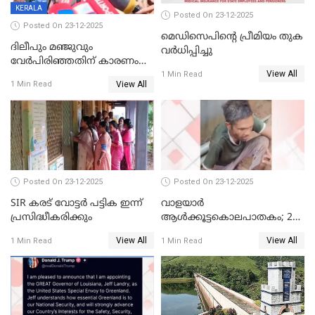
KERALA
Posted On 23-12-2025
Posted On 23-12-2025
മെഡിസെപിന്റെ പ്രീമിയം തുക
ദിലീപും മഞ്ജുവും
വർധിപ്പിച്ചു
വേർപിരിഞ്ഞതിന് കാരണം
View All
ദിലീപ് മഞ്ജുവിന് നൽകിയ ആ
1 Min Read
View All
1 Min Read
പഴയ മൊബൈലിൽ നിന്ന്
കണ്ടെത്തിയ ചാറ്റിൽ
നിന്നാണ്; എട്ടാം പ്രതിക്ക്
മോട്ടീവ് ഉണ്ടായിരുന്നെന്നും
അഡ്വ. ടി.ബി മിനി
Posted On 23-12-2025
Posted On 23-12-2025
SIR കരട് വോട്ടര്‍ പട്ടിക ഇന്ന്
വാളയാർ
പ്രസിദ്ധീകരിക്കും
ആൾക്കൂട്ടകൊലപാതകം; 2
പേർ കൂടി കസ്റ്റഡിയിൽ
View All
View All
1 Min Read
1 Min Read