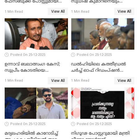
ഫേസ്ബുക്ക് പോസ്റ്റുമായി
സുധീഷ് കുമാറിനെയും
നടൻ വിനായകൻ
വീണ്ടും ചോദ്യം ചെയ്ത് SIT
View All
View All
1 Min Read
1 Min Read
Posted On 25-12-2025
Posted On 25-12-2025
ഉന്നാവ് ബലാത്സംഗ കേസ്;
ഡൽഹിയിലെ കത്തീഡ്രൽ
സുപ്രീം കോടതിയെ
ചർച്ച് ഓഫ് റിഡംപ്ഷൻ
സമീപിക്കാനൊരുങ്ങി
സന്ദർശിച്ച് പ്രധാനമന്ത്രി
View All
View All
1 Min Read
1 Min Read
അതിജീവിത
Posted On 25-12-2025
Posted On 25-12-2025
മദ്യലഹരിയിൽ കാറോടിച്ച്
നിഗൂഢ പോസ്റ്ററുമായി മന്ത്രി