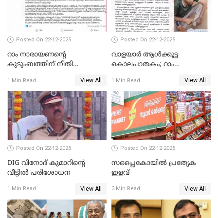
Posted On 22-12-2025
Posted On 22-12-2025
റാം നാരായണന്റെ
വാളയാർ ആൾക്കൂട്ട
കുടുംബത്തിന് നീതി
കൊലപാതകം; റാം
ഉറപ്പാക്കും; പിണറായി
നാരായണൻ നേരിട്ടത് ക്രൂര
View All
View All
1 Min Read
1 Min Read
വിജയന്‍
പീഡനം
Posted On 22-12-2025
Posted On 22-12-2025
DIG വിനോദ് കുമാറിന്റെ
സപ്ലൈകോയിൽ പ്രത്യേക
വീട്ടില്‍ പരിശോധന
ഇളവ്
View All
View All
1 Min Read
3 Min Read