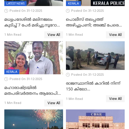
LATEST NEWS
KERALA
Posted On 31-12-2025
Posted On 31-12-2025
മധ്യപ്രദേശിൽ മലിനജലം
പൊലീസ് തലപ്പത്ത്
കുടിച്ച് 7 പേർ മരിച്ചു,നൂറോളം
അഴിച്ചുപണി; അഞ്ച് പേരെ
പേർ ഗുരുതരാവസ്ഥയിൽ
ഐജി റാങ്കിലേക്ക്
View All
View All
1 Min Read
1 Min Read
ഉയർത്തി,അജിതാ ബീഗം
ക്രൈംബ്രാഞ്ച് ഐജി,
എസ്.ശ്യാംസുന്ദർ
ഇന്റലിജൻസ് ഐജി
KERALA
Posted On 31-12-2025
Posted On 31-12-2025
രാജസ്ഥാനിൽ കാറിൽ നിന്ന്
മഹാരാഷ്ട്രയിൽ
150 കിലോ
മതപരിവർത്തനം ആരോപിച്ചു
സ്ഫോടകവസ്തുക്കൾ
View All
അറസ്റ്റിലായ മലയാളി
1 Min Read
പിടികൂടി
View All
1 Min Read
വൈദികനും ഭാര്യയ്ക്കും
ഉൾപ്പെടെ 11പേർക്കും ജാമ്യം