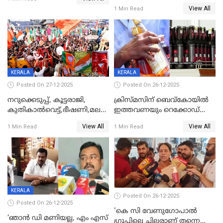
കുറ്റപത്രം സമർപ്പിച്ചു
View All
1 Min Read
KERALA
KERALA
Posted On 27-12-2025
Posted On 26-12-2025
നറുക്കെടുപ്പ്, കൂട്ടരാജി,
ക്രിസ്മസിന് ബെവ്‌കോയിൽ
കുതികാൽവെട്ട്,ഭീഷണി,മലബാറിലാകട്ടെ
ഇത്തവണയും റെക്കോഡ്
ട്വിസ്റ്റോട് ട്വിസ്റ്റും; അടിമുടി
വിൽപ്പന;കഴിഞ്ഞവർഷത്തേക്ക
View All
View All
1 Min Read
1 Min Read
നാടകീയമായി പഞ്ചായത്ത്
53 കോടി രൂപയുടെ അധിക
പ്രസിഡന്‍റ് തെരഞ്ഞെടുപ്പ്
വിൽപ്പന; മലയാളി കുടിച്ചു
തീർത്തത് 333 കോടിയുടെ
മദ്യം
KERALA
Posted On 26-12-2025
Posted On 26-12-2025
'കെ സി വേണുഗോപാല്‍
‘ഞാൻ ഡി മണിയല്ല, എം എസ്
ഗ്രൂപ്പിലെ ചിലരാണ് തന്നെ