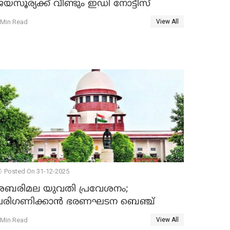
യസൂര്യക്ക് വീണ്ടും ഇഡി നോട്ടീസ്
 Min Read
View All
Posted On 31-12-2025
ശബരിമല യുവതി പ്രവേശനം;
പരിഗണിക്കാന്‍ ഭരണഘടന ബെഞ്ച്
 Min Read
View All