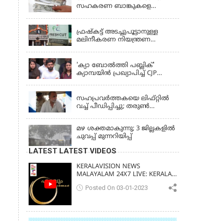
സഹകരണ ബാങ്കുകളെ
ഒഴിവാക്കി; ഇനി വാണിജ്യ
KERALA
ബാങ്കുകൾ മാത്രം
ഫ്രഷ്‌കട്ട് അടച്ചുപൂട്ടാനുള്ള
മലിനീകരണ നിയന്ത്രണ
ബോർഡ് ഉത്തരവിന്
KERALA
ഹൈക്കോടതി സ്റ്റേ
'ക്യാ ബോൽത്തി പബ്ലിക്'
ക്യാമ്പയിൻ പ്രഖ്യാപിച്ച് CJP
സ്ഥാപകൻ അഭിജീത് ദിപ്കെ;
LATEST NEWS
ജാർഖണ്ഡിലെ വിദ്യാർത്ഥി
പ്രക്ഷോഭത്തിലും മറുപടി
സഹപ്രവർത്തകയെ ലിഫ്റ്റിൽ
വച്ച് പീഡിപ്പിച്ചു; തരുൺ
തേജ്‌പാലിന് 10 വർഷം തടവ്
മഴ ശക്തമാകുന്നു; 3 ജില്ലകളിൽ
ചുവപ്പ് മുന്നറിയിപ്പ്
LATEST LATEST VIDEOS
KERALAVISION NEWS
MALAYALAM 24X7 LIVE: KERALA
UPDATES & BREAKING NEWS
Posted On 03-01-2023