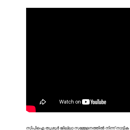
സിപിഐ തൃശൂര്‍ ജില്ലാ സമ്മേളനത്തില്‍ നിന്ന് നാട്ടി