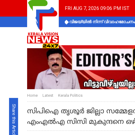
FRI AUG 7, 2026 09:06 PM IST
വിജയ്‌യിൽ നിന്ന് വിവാഹമോചനം 
Home
Latest
Kerala Politics
Share this Article
സിപിഐ തൃശൂര്‍ ജില്ലാ സമ്മേളനത്
എംഎല്‍എ സിസി മുകുന്ദനെ ഒഴി