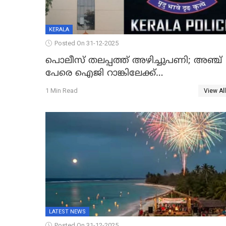
KERALA
Posted On 31-12-2025
പൊലീസ് തലപ്പത്ത് അഴിച്ചുപണി; അഞ്ച്
പേരെ ഐജി റാങ്കിലേക്ക്
ഉയർത്തി,അജിതാ ബീഗം ക്രൈംബ്രാഞ്ച്
1 Min Read
View All
ഐജി, എസ്.ശ്യാംസുന്ദർ ഇന്റലിജൻസ്
ഐജി
LATEST NEWS
Posted On 31-12-2025