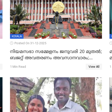
KERALA
Posted On 31-12-2025
നിയമസഭാ സമ്മേളനം ജനുവരി 20 മുതല്‍;
മ
ബജറ്റ് അവതരണം അവസാനവാരം;
മന്ത്രിസഭാ യോഗതീരുമാനങ്ങൾ
1 Min Read
1
View All