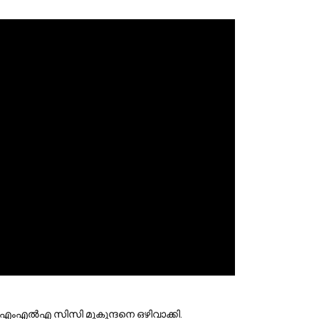
ക എംഎല്‍എ സിസി മുകുന്ദനെ ഒഴിവാക്കി. 