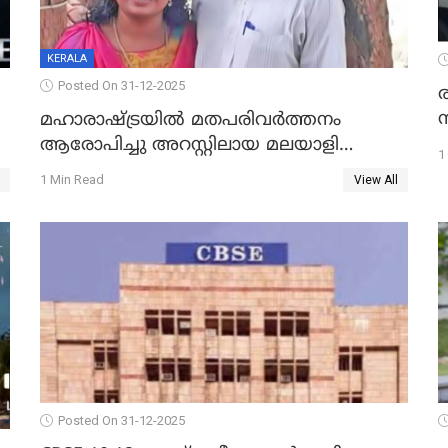
KERALA
Posted On 31-12-2025
മഹാരാഷ്ട്രയിൽ മതപരിവർത്തനം
ആരോപിച്ചു അറസ്റ്റിലായ മലയാളി
1
വൈദികനും ഭാര്യയ്ക്കും ഉൾപ്പെടെ
1 Min Read
View All
11പേർക്കും ജാമ്യം
Posted On 31-12-2025