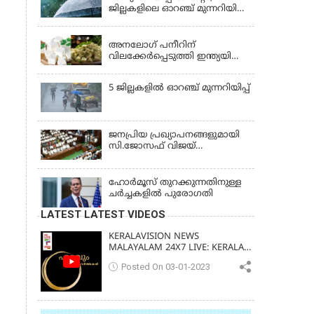
ജില്ലകളിലെ ഓറഞ്ച് മുന്നറിയിപ്പ്
പിന്‍വലിച്ചു
KERALA
അനലോഗ് പനീറിന്
വിലക്കേർപ്പെടുത്തി ഇന്ത്യയിലെ
ഒരു സംസ്ഥാനം കൂടി;
ലംഘിച്ചാൽ പിഴ ഒരു ലക്ഷം
5 ജില്ലകളില്‍ ഓറഞ്ച് മുന്നറിയിപ്പ്
ജനപ്രിയ പ്രഖ്യാപനങ്ങളുമായി
സി.ജോസഫ് വിജയ്
സർക്കാരിന്റെ ആദ്യ ബജറ്റ്
ഹോര്‍മൂസ് തുറക്കുന്നതിനുള്ള
ചര്‍ച്ചകളില്‍ പുരോഗതി
LATEST LATEST VIDEOS
KERALAVISION NEWS
MALAYALAM 24X7 LIVE: KERALA
UPDATES & BREAKING NEWS
Posted On 03-01-2023