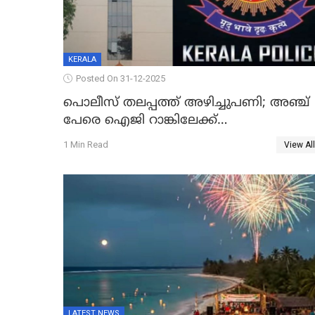
KERALA
Posted On 31-12-2025
പൊലീസ് തലപ്പത്ത് അഴിച്ചുപണി; അഞ്ച്
പേരെ ഐജി റാങ്കിലേക്ക്
ഉയർത്തി,അജിതാ ബീഗം ക്രൈംബ്രാഞ്ച്
1 Min Read
View All
ഐജി, എസ്.ശ്യാംസുന്ദർ ഇന്റലിജൻസ്
ഐജി
LATEST NEWS