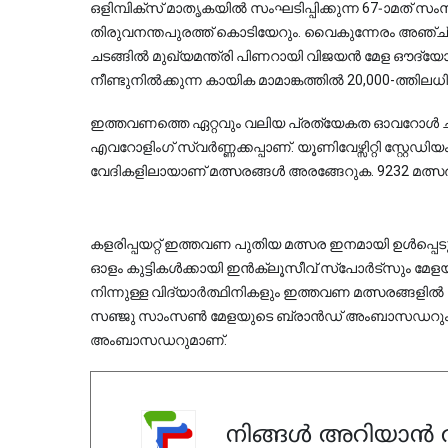
ഒളിമ്പിക്സ് മാതൃകയിൽ സംഘടിപ്പിക്കുന്ന 67-ാമത് സംസ
തിരുവനന്തപുരത്ത് കൊടിയേറും. വൈകുന്നേരം അഞ്ച് മണിക്
ചടങ്ങിൽ മുഖ്യമന്ത്രി പിണറായി വിജയൻ മേള ഔദ്യോഗ
നീണ്ടുനിൽക്കുന്ന കായിക മാമാങ്കത്തിൽ 20,000-ത്തിലധി
ഇത്തവണത്തെ ഏറ്റവും വലിയ പ്രത്യേകത ഓവറോൾ ചാമ്
എവറോളിംഗ് സ്വർണ്ണക്കപ്പാണ്. യൂണിവേഴ്സിറ്റി സ്റ്റേഡ
വേദികളിലായാണ് മത്സരങ്ങൾ അരങ്ങേറുക. 9232 മത്സര
കളരിപ്പയറ്റ് ഇത്തവണ പുതിയ മത്സര ഇനമായി ഉൾപ്പെടുത്
ഓളം കുട്ടികൾക്കായി ഇൻക്ലൂസീവ് സ്പോർട്സും മേളയ
നിന്നുള്ള വിദ്യാർത്ഥിനികളും ഇത്തവണ മത്സരങ്ങളിൽ പങ്കെ
സഞ്ജു സാംസൺ മേളയുടെ ബ്രാൻഡ് അംബാസഡറും നടി ക
അംബാസഡറുമാണ്.
നിങ്ങൾ അറിയാൻ ആ