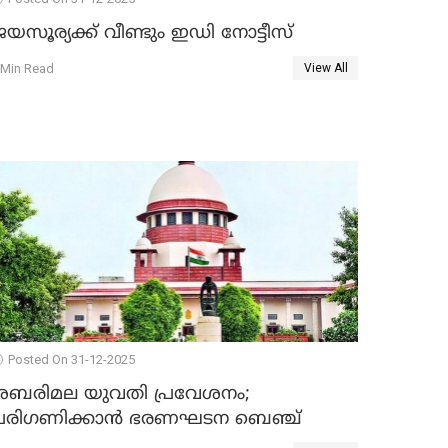
യസൂര്യക്ക് വീണ്ടും ഇഡി നോട്ടീസ്
 Min Read
View All
Posted On 31-12-2025
ശബരിമല യുവതി പ്രവേശനം;
പരിഗണിക്കാന്‍ ഭരണഘടന ബെഞ്ച്