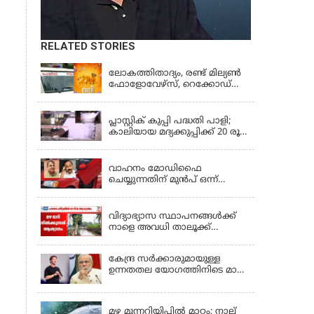
RELATED STORIES
KERALA
ലോകത്തിതാദ്യം, രണ്ട് മില്യണ്‍
ഫോളോവേഴ്‌സ്, റെക്കോഡ്
നേട്ടവുമായി കേരള പൊലീസ്
KERALA
പ്ലാസ്റ്റിക് കുപ്പി പദ്ധതി പാളി;
കാലിയായ മദ്യക്കുപ്പിക്ക് 20 രൂപ
പദ്ധതി അവസാനിപ്പിച്ച്
LATEST NEWS
ബെവ്‌കോ
വാഹനം മോഡിഫൈ
ചെയ്യുന്നതിന് മുൻപ് ഒന്ന്
ശ്രദ്ധിക്കണേ, വാഹനങ്ങളുടെ
KERALA
രൂപമാറ്റത്തിൽ മാനദണ്ഡങ്ങൾ
നിശ്ചയിക്കാൻ സംസ്ഥാന
വിദ്യാഭ്യാസ സ്ഥാപനങ്ങൾക്ക്
സർക്കാരുകൾക്ക്
നാളെ അവധി താലൂക്ക്
അധികാരമില്ലെന്ന് കേന്ദ്രമന്ത്രി
അടിസ്ഥാനത്തിൽ;
ആലപ്പുഴയിൽ 3
കേന്ദ്ര സർക്കാരുമായുള്ള
താലൂക്കുകൾക്ക്, തിരുവല്ല
ഉന്നതതല യോഗത്തിനിടെ മാപ്പ്
താലൂക്ക്,കോട്ടയം താലൂക്ക്
പറഞ്ഞ് മാർക്ക് സക്കർബർഗ്;
എന്നിവടങ്ങളിൽ അവധി
KERALA
മോദിയുടെ വീഡിയോ നീക്കം
ചെയ്തതിൽ പരാമർശമില്ല
മഴ മുന്നറിയിപ്പില്‍ മാറ്റം; നാല്