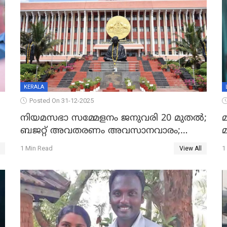
KERALA
Posted On 31-12-2025
നിയമസഭാ സമ്മേളനം ജനുവരി 20 മുതല്‍;
മ
ബജറ്റ് അവതരണം അവസാനവാരം;
മന്ത്രിസഭാ യോഗതീരുമാനങ്ങൾ
1 Min Read
1
View All