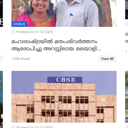
KERALA
Posted On 31-12-2025
മഹാരാഷ്ട്രയിൽ മതപരിവർത്തനം
ആരോപിച്ചു അറസ്റ്റിലായ മലയാളി
1
വൈദികനും ഭാര്യയ്ക്കും ഉൾപ്പെടെ
1 Min Read
View All
11പേർക്കും ജാമ്യം
Posted On 31-12-2025