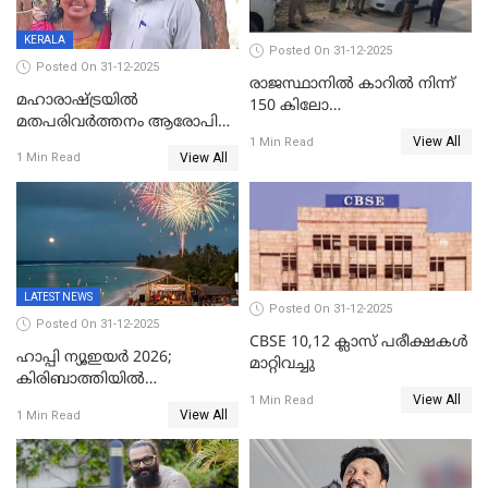
KERALA
Posted On 31-12-2025
Posted On 31-12-2025
രാജസ്ഥാനിൽ കാറിൽ നിന്ന്
മഹാരാഷ്ട്രയിൽ
150 കിലോ
മതപരിവർത്തനം ആരോപിച്ചു
സ്ഫോടകവസ്തുക്കൾ
View All
അറസ്റ്റിലായ മലയാളി
1 Min Read
പിടികൂടി
View All
1 Min Read
വൈദികനും ഭാര്യയ്ക്കും
ഉൾപ്പെടെ 11പേർക്കും ജാമ്യം
LATEST NEWS
Posted On 31-12-2025
Posted On 31-12-2025
CBSE 10,12 ക്ലാസ് പരീക്ഷകള്‍
ഹാപ്പി ന്യൂഇയർ 2026;
മാറ്റിവച്ചു
കിരിബാത്തിയിൽ
View All
പുതുവർഷമെത്തി
1 Min Read
View All
1 Min Read