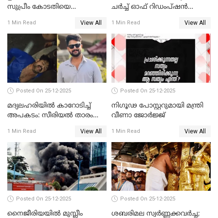
സുപ്രീം കോടതിയെ
ചർച്ച് ഓഫ് റിഡംപ്ഷൻ
സമീപിക്കാനൊരുങ്ങി
സന്ദർശിച്ച് പ്രധാനമന്ത്രി
View All
View All
1 Min Read
1 Min Read
അതിജീവിത
Posted On 25-12-2025
Posted On 25-12-2025
മദ്യലഹരിയിൽ കാറോടിച്ച്
നിഗൂഢ പോസ്റ്ററുമായി മന്ത്രി
അപകടം: സീരിയൽ താരം
വീണാ ജോർജ്ജ്
സിദ്ധാർത്ഥ് പ്രഭുവിനെതിരെ
View All
View All
1 Min Read
1 Min Read
കേസെടുത്തു
Posted On 25-12-2025
Posted On 25-12-2025
നൈജീരിയയിൽ മുസ്ലീം
ശബരിമല സ്വര്‍ണ്ണക്കവര്‍ച്ച;