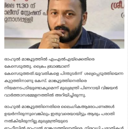
രാഹുൽ മാങ്കൂട്ടത്തിൽ എംഎൽഎയ്ക്കെതിരെ
കേസെടുത്തു. ക്രൈം ബ്രാഞ്ചാണ്
കേസെടുത്തത്.യുവതികളെ പിന്തുടർന്ന് ശല്യപ്പെടുത്തിയെന്ന
കു​റ്റത്തിനാണു കേസ്. മാങ്കൂട്ടത്തിനെതിരെ
നിയമനടപടിയുണ്ടാകുമെന്ന് മുഖ്യമന്ത്രി പിണറായി വിജയൻ
വാർത്താസമ്മേളനത്തിൽ അറിയിച്ചിരുന്നു.
രാഹുൽ
മാങ്കൂട്ടത്തിനെതിരെ ലൈംഗികആരോപണങ്ങൾ
ഉയർന്നിരുന്നുവെങ്കിലും ഇതുവരെയായിട്ടും ആരും പരാതി
നൽകിയിരുന്നില്ല.മുഖ്യമന്ത്രിയുടെ
ഓഫീസിൽ
രാഹുൽ
മാങ്കൂട്ടത്തിനെതിരെ നിരവധി പരാതികൾ