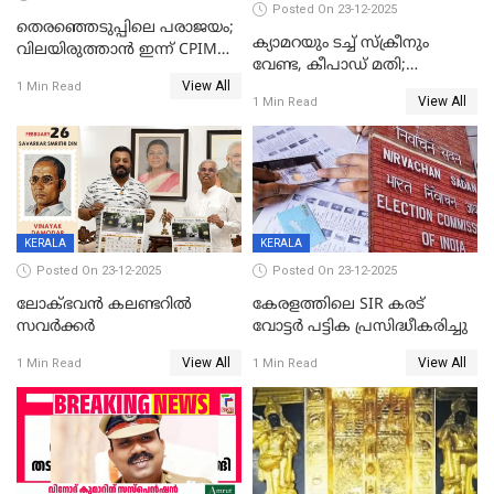
Posted On 23-12-2025
തെരഞ്ഞെടുപ്പിലെ പരാജയം;
ക്യാമറയും ടച്ച് സ്ക്രീനും
വിലയിരുത്താന്‍ ഇന്ന് CPIM
വേണ്ട, കീപാഡ് മതി;
യോഗം
View All
സ്ത്രീകൾക്ക് സ്മാർട്ട് ഫോൺ
1 Min Read
View All
1 Min Read
വിലക്കി രാജ്യത്തെ ഒരു
പഞ്ചായത്ത്
KERALA
KERALA
Posted On 23-12-2025
Posted On 23-12-2025
ലോക്ഭവൻ കലണ്ടറിൽ
കേരളത്തിലെ SIR കരട്
സവർക്കർ
വോട്ടര്‍ പട്ടിക പ്രസിദ്ധീകരിച്ചു
View All
View All
1 Min Read
1 Min Read