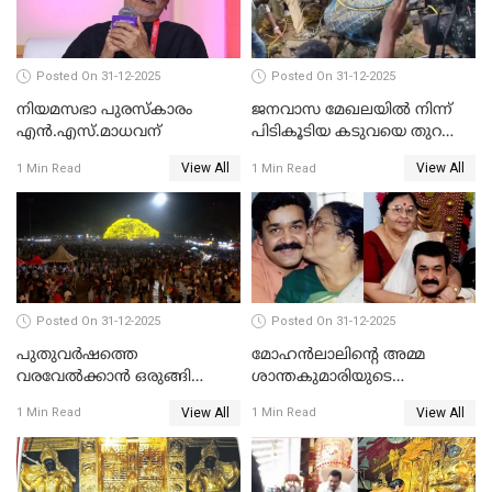
Posted On 31-12-2025
Posted On 31-12-2025
നിയമസഭാ പുരസ്‌കാരം
ജനവാസ മേഖലയിൽ നിന്ന്
എൻ.എസ്.മാധവന്
പിടികൂടിയ കടുവയെ തുറന്നു
വിട്ടു
View All
View All
1 Min Read
1 Min Read
Posted On 31-12-2025
Posted On 31-12-2025
പുതുവര്‍ഷത്തെ
മോഹന്‍ലാലിന്റെ അമ്മ
വരവേല്‍ക്കാന്‍ ഒരുങ്ങി
ശാന്തകുമാരിയുടെ
ലോകം
സംസ്‌കാരം ഇന്ന്
View All
View All
1 Min Read
1 Min Read