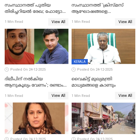
സംസ്ഥാനത്ത് പുതിയ
സംസ്ഥാനത്ത് ‘ക്രിസ്മസ്
തിരിച്ചറിയല്‍ രേഖ; ഫോട്ടോ
ആഘോഷങ്ങളെ
പതിപ്പിച്ച നേറ്റിവിറ്റി കാര്‍ഡ്
കടന്നാക്രമിയ്ക്കുന്നു; എല്ലാ
View All
View All
1 Min Read
1 Min Read
നല്‍കുമെന്ന് മുഖ്യമന്ത്രി; SIR
ആക്രമണങ്ങൾക്കും പിന്നിലും
ഹെല്‍പ് ഡസ്‌കുകള്‍
സംഘപരിവാർ’; മുഖ്യമന്ത്രി
ആരംഭിക്കാന്‍ മന്ത്രിസഭാ
യോഗ തീരുമാനം
KERALA
Posted On 24-12-2025
Posted On 24-12-2025
ദിലീപിന് നല്‍കിയ
വൈകിട്ട് മുഖ്യമന്ത്രി
ആനുകൂല്യം വേണം'; രണ്ടാം
മാധ്യമങ്ങളെ കാണും
പ്രതി മാര്‍ട്ടിന്‍
View All
View All
1 Min Read
1 Min Read
ഹൈക്കോടതിയില്‍
Posted On 24-12-2025
Posted On 24-12-2025