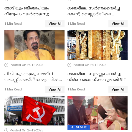
മോദിയും ബിജെപിയും
ശബരിമല സ്വര്‍ണക്കവര്‍ച്ച
വിദ്വേഷം വളർത്തുന്നു;
കേസ്; ബെല്ലാരിയിലെ
പ്രതിഷേധവിമായി
ജ്വല്ലറിയില്‍ പരിശോധന
View All
View All
1 Min Read
1 Min Read
കോൺഗ്രസ്
Posted On 24-12-2025
Posted On 24-12-2025
പി ടി കുഞ്ഞുമുഹമ്മദിന്
ശബരിമല സ്വര്‍ണ്ണക്കവര്‍ച്ച;
അറസ്റ്റ് ചെയ്ത് ജാമ്യത്തില്‍
നിർണായക നീക്കവുമായി SIT
വിട്ടു
View All
View All
1 Min Read
1 Min Read
LATEST NEWS
Posted On 24-12-2025