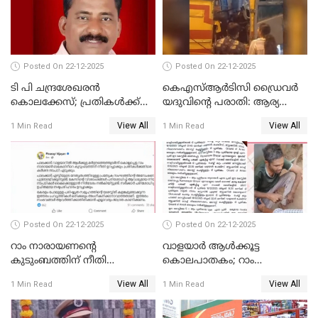
അംഗമാകാനില്ലെന്നും
UDFലേക്കില്ലെന്നും
വിഷ്ണുപുരം ചന്ദ്രശേഖരൻ
Posted On 22-12-2025
Posted On 22-12-2025
ടി പി ചന്ദ്രശേഖരന്‍
കെഎസ്ആർടിസി ഡ്രൈവർ
കൊലക്കേസ്; പ്രതികള്‍ക്ക്
യദുവിന്റെ പരാതി: ആര്യ
വീണ്ടും പരോള്‍
രാജേന്ദ്രനും സച്ചിൻ ദേവിനും
View All
View All
1 Min Read
1 Min Read
കോടതി നോട്ടീസ്
Posted On 22-12-2025
Posted On 22-12-2025
റാം നാരായണന്റെ
വാളയാർ ആൾക്കൂട്ട
കുടുംബത്തിന് നീതി
കൊലപാതകം; റാം
ഉറപ്പാക്കും; പിണറായി
നാരായണൻ നേരിട്ടത് ക്രൂര
View All
View All
1 Min Read
1 Min Read
വിജയന്‍
പീഡനം