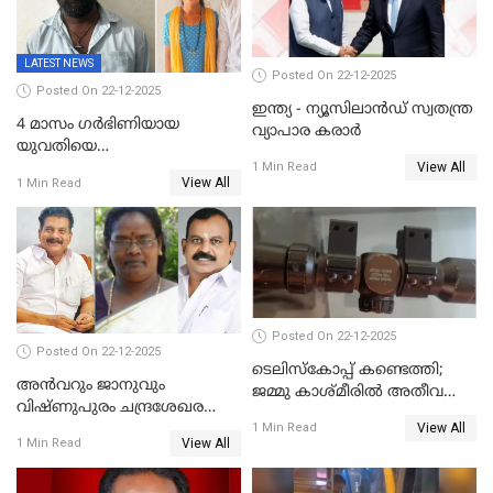
LATEST NEWS
Posted On 22-12-2025
Posted On 22-12-2025
ഇന്ത്യ - ന്യൂസിലാൻഡ് സ്വതന്ത്ര
4 മാസം ഗർഭിണിയായ
വ്യാപാര കരാർ
യുവതിയെ
View All
വെട്ടിക്കൊലപ്പെടുത്തി
1 Min Read
View All
1 Min Read
പിതാവും സഹോദരനും;
ദുരഭിമാനക്കൊലയിൽ
നടുങ്ങി കർണാടക
Posted On 22-12-2025
Posted On 22-12-2025
ടെലിസ്‌കോപ്പ് കണ്ടെത്തി;
അൻവറും ജാനുവും
ജമ്മു കാശ്മീരില്‍ അതീവ
വിഷ്ണുപുരം ചന്ദ്രശേഖരന്റെ
ജാഗ്രത നിര്‍ദ്ദേശം
View All
പാർട്ടിയും UDF
1 Min Read
View All
1 Min Read
അസോസിയേറ്റ് അംഗങ്ങൾ;
അസോസിയേറ്റ്