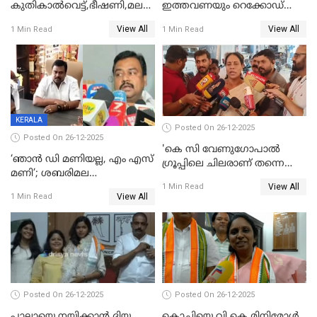
കുതികാൽവെട്ട്,ഭീഷണി,മലബാറിലാകട്ടെ
ഇത്തവണയും റെക്കോഡ്
ട്വിസ്റ്റോട് ട്വിസ്റ്റും; അടിമുടി
വിൽപ്പന;കഴിഞ്ഞവർഷത്തേക്ക
View All
View All
1 Min Read
1 Min Read
നാടകീയമായി പഞ്ചായത്ത്
53 കോടി രൂപയുടെ അധിക
പ്രസിഡന്‍റ് തെരഞ്ഞെടുപ്പ്
വിൽപ്പന; മലയാളി കുടിച്ചു
തീർത്തത് 333 കോടിയുടെ
മദ്യം
KERALA
Posted On 26-12-2025
Posted On 26-12-2025
'കെ സി വേണുഗോപാല്‍
‘ഞാൻ ഡി മണിയല്ല, എം എസ്
ഗ്രൂപ്പിലെ ചിലരാണ് തന്നെ
മണി’; ശബരിമല
തഴഞ്ഞത്'; ലാലി ജെയിംസ്
View All
സ്വർണക്കവർച്ചയുമായി ഒരു
1 Min Read
View All
1 Min Read
ബന്ധവും ഇല്ലെന്ന് എസ്ഐടി
ചോദ്യം ചെയ്ത ദിണ്ടിഗലിലെ
വ്യവസായി
Posted On 26-12-2025
Posted On 26-12-2025
പാലായെ നയിക്കാന്‍ ദിയ
കൊച്ചിയെ വി.കെ മിനിമോള്‍