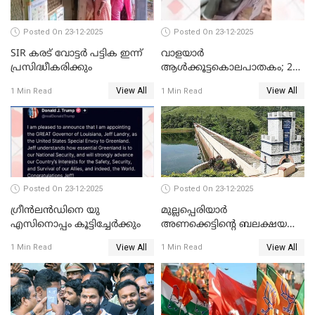
Posted On 23-12-2025
Posted On 23-12-2025
SIR കരട് വോട്ടര്‍ പട്ടിക ഇന്ന്
വാളയാർ
പ്രസിദ്ധീകരിക്കും
ആൾക്കൂട്ടകൊലപാതകം; 2
പേർ കൂടി കസ്റ്റഡിയിൽ
View All
View All
1 Min Read
1 Min Read
Posted On 23-12-2025
Posted On 23-12-2025
ഗ്രീന്‍ലന്‍ഡിനെ യു
മുല്ലപ്പെരിയാര്‍
എസിനൊപ്പം കൂട്ടിച്ചേര്‍ക്കും
അണക്കെട്ടിന്റെ ബലക്ഷയ
നിര്‍ണയം; പരിശോധന ഇന്ന്
View All
View All
1 Min Read
1 Min Read
തുടങ്ങും