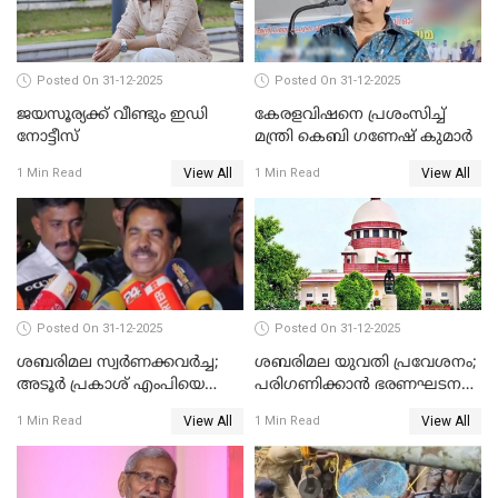
Posted On 31-12-2025
Posted On 31-12-2025
ജയസൂര്യക്ക് വീണ്ടും ഇഡി
കേരളവിഷനെ പ്രശംസിച്ച്
നോട്ടീസ്
മന്ത്രി കെബി ഗണേഷ് കുമാര്‍
View All
View All
1 Min Read
1 Min Read
Posted On 31-12-2025
Posted On 31-12-2025
ശബരിമല സ്വര്‍ണക്കവര്‍ച്ച;
ശബരിമല യുവതി പ്രവേശനം;
അടൂര്‍ പ്രകാശ് എംപിയെ
പരിഗണിക്കാന്‍ ഭരണഘടന
ചോദ്യം ചെയ്യാൻ SIT
ബെഞ്ച്
View All
View All
1 Min Read
1 Min Read