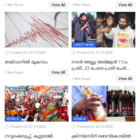
സമ്മാനമായി EV കാർ
വീണ് വിജയ്
View All
View All
1 Min Read
1 Min Read
ഉൾപ്പെടെ 2 കോടി രൂപയുടെ
സമ്മാനങ്ങളുമായി
കേരളവിഷൻ ബ്രോഡ്ബാൻഡ്
കണക്ട്&വിൻ
LATEST NEWS
Posted On 27-12-2025
Posted On 27-12-2025
തയ്‌വാനിൽ ഭൂകമ്പം
നടൻ അല്ലു അർജുൻ 11ാം
പ്രതി, 23 പേരെ പ്രതി ചേർത്ത്
View All
1 Min Read
കുറ്റപത്രം സമർപ്പിച്ചു
View All
1 Min Read
KERALA
KERALA
Posted On 27-12-2025
Posted On 26-12-2025
നറുക്കെടുപ്പ്, കൂട്ടരാജി,
ക്രിസ്മസിന് ബെവ്‌കോയിൽ