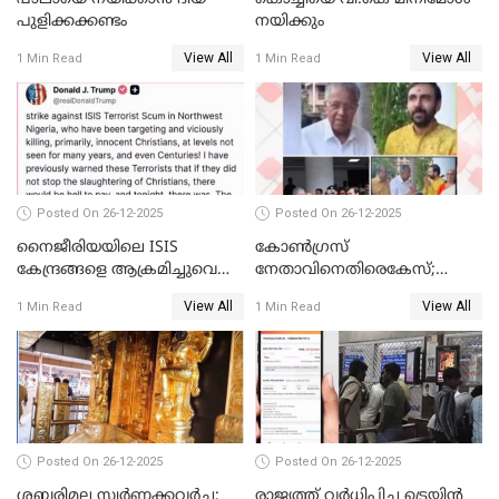
പുളിക്കക്കണ്ടം
നയിക്കും
View All
View All
1 Min Read
1 Min Read
Posted On 26-12-2025
Posted On 26-12-2025
നൈജീരിയയിലെ ISIS
കോണ്‍ഗ്രസ്
കേന്ദ്രങ്ങളെ ആക്രമിച്ചുവെന്ന്
നേതാവിനെതിരെകേസ്;
ട്രംപ്
മുഖ്യമന്ത്രിയും ഉണ്ണികൃഷ്ണന്‍
View All
View All
1 Min Read
1 Min Read
പോറ്റിയും ഒപ്പമുള്ള AI ചിത്രം
പങ്കുവെച്ചു
Posted On 26-12-2025
Posted On 26-12-2025
ശബരിമല സ്വര്‍ണക്കവര്‍ച്ച;
രാജ്യത്ത് വര്‍ധിപ്പിച്ച ട്രെയിന്‍