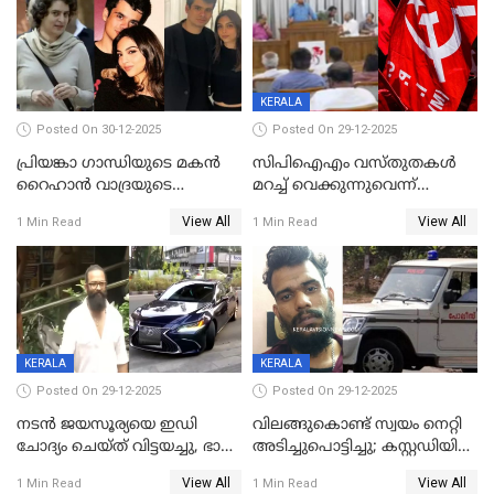
KERALA
Posted On 30-12-2025
Posted On 29-12-2025
പ്രിയങ്കാ ​ഗാന്ധിയുടെ മകൻ
സിപിഐഎം വസ്തുതകൾ
റൈഹാൻ വാദ്രയുടെ
മറച്ച് വെക്കുന്നുവെന്ന്
വിവാഹനിശ്ചയം
സിപിഐ, 'പത്മകുമാറിനെ
View All
View All
1 Min Read
1 Min Read
കഴിഞ്ഞതായി റിപ്പോർട്ട്
സംരക്ഷിച്ചത്
തിരിച്ചടിച്ചു',വെള്ളാപ്പള്ളിയെ
ന്യായീകരിക്കുന്നതിലും
CPIഎക്സിക്യൂട്ടീവിൽ
വിമർശനം
KERALA
KERALA
Posted On 29-12-2025
Posted On 29-12-2025
നടൻ ജയസൂര്യയെ ഇഡി
വിലങ്ങുകൊണ്ട് സ്വയം നെറ്റി
ചോദ്യം ചെയ്ത് വിട്ടയച്ചു, ഭാര്യ
അടിച്ചുപൊട്ടിച്ചു; കസ്റ്റഡിയിൽ
സരിതയുടെയും
എടുക്കുന്നതിനിടെ
View All
View All
1 Min Read
1 Min Read
മൊഴിയെടുത്തു
വധശ്രമക്കേസ് പ്രതി