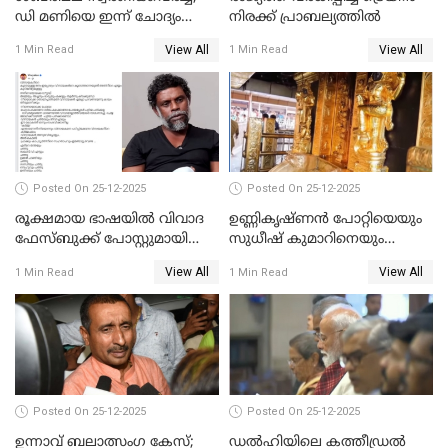
ഡി മണിയെ ഇന്ന് ചോദ്യം
നിരക്ക് പ്രാബല്യത്തില്‍
ചെയ്യും
View All
View All
1 Min Read
1 Min Read
Posted On 25-12-2025
Posted On 25-12-2025
രൂക്ഷമായ ഭാഷയിൽ വിവാദ
ഉണ്ണികൃഷ്ണന്‍ പോറ്റിയെയും
ഫേസ്ബുക്ക് പോസ്റ്റുമായി
സുധീഷ് കുമാറിനെയും
നടൻ വിനായകൻ
വീണ്ടും ചോദ്യം ചെയ്ത് SIT
View All
View All
1 Min Read
1 Min Read
Posted On 25-12-2025
Posted On 25-12-2025
ഉന്നാവ് ബലാത്സംഗ കേസ്;
ഡൽഹിയിലെ കത്തീഡ്രൽ