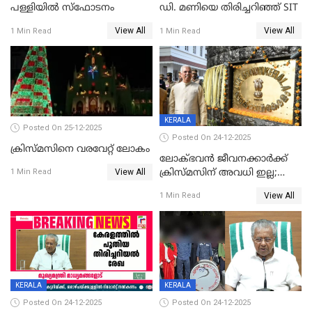
പള്ളിയില്‍ സ്‌ഫോടനം
ഡി. മണിയെ തിരിച്ചറിഞ്ഞ് SIT
View All
View All
1 Min Read
1 Min Read
KERALA
Posted On 25-12-2025
Posted On 24-12-2025
ക്രിസ്മസിനെ വരവേറ്റ് ലോകം
ലോക്ഭവൻ ജീവനക്കാർക്ക്
View All
ക്രിസ്മസിന് അവധി ഇല്ല;
1 Min Read
ഹാജരാവാൻ ഉത്തരവ്
View All
1 Min Read
KERALA
KERALA
Posted On 24-12-2025
Posted On 24-12-2025