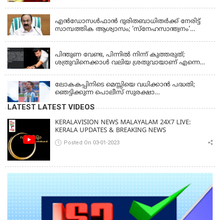
KERALA
എന്‍ഡോസള്‍ഫാന്‍ ദുരിതബാധിതർക്ക് നേരിട്ട്
സാമ്പത്തിക ആശ്വാസം; 'സ്‌നേഹസാന്ത്വനം'
പദ്ധതി പ്രവർത്തനങ്ങൾക്ക് 14.40 കോടിയുടെ
KERALA
ഭരണാനുമതി
പിന്തുണ വേണ്ട, പിന്നില്‍ നിന്ന് കുത്തരുത്;
ശത്രുവിനെക്കാള്‍ വലിയ ശ്രതുവായാണ് എന്നെ
കണ്ടത്; എം വി ജയരാജനെതിരെ അര്‍ജുന്‍
ആയങ്കി
ലോകകപ്പിനിടെ മെസ്സിയെ വധിക്കാൻ പദ്ധതി;
ഞെട്ടിക്കുന്ന പൊലീസ് സുരക്ഷാ
രേഖകള്‍;ആറായിരത്തിലധികം ഭീഷണി
LATEST LATEST VIDEOS
സന്ദേശങ്ങൾ ലഭിച്ചെന്ന് ഫ്രഞ്ച് റഫറി
KERALAVISION NEWS MALAYALAM 24X7 LIVE:
KERALA UPDATES & BREAKING NEWS
Posted On 03-01-2023