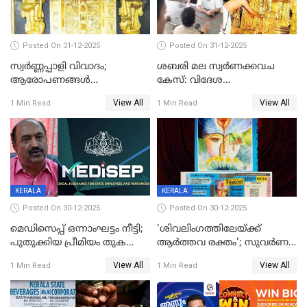
Posted On 31-12-2025
Posted On 31-12-2025
സ്വർണ്ണപ്പാളി വിവാദം;
ശബരി മല സ്വർണക്കവച
ആരോപണങ്ങൾ
കേസ്: വിദേശ
അവസാനിക്കുന്നില്ല
വ്യവസായിയുടെ ആരോപണം
View All
View All
1 Min Read
1 Min Read
നിഷേധിച്ച് ഡി മണി
KERALA
KERALA
Posted On 30-12-2025
Posted On 30-12-2025
മെഡിസെപ്പ് ഒന്നാംഘട്ടം നീട്ടി;
'ശിവലിംഗത്തിലേയ്ക്ക്
പുതുക്കിയ പ്രീമിയം തുക
ആര്‍ത്തവ രക്തം'; സുവര്‍ണ
ഈടാക്കുക ജനുവരി 31
കേരളം ലോട്ടറിയിലെ
View All
View All
1 Min Read
1 Min Read
മുതൽ
ചിത്രത്തിനെതിരെ ഹിന്ദു
ഐക്യവേദി പരാതി നൽകി