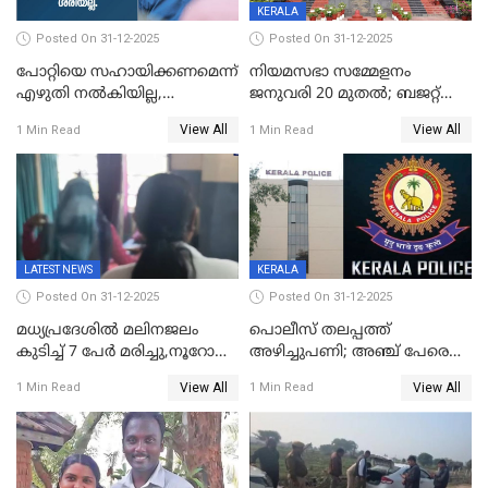
KERALA
Posted On 31-12-2025
Posted On 31-12-2025
പോറ്റിയെ സഹായിക്കണമെന്ന്
നിയമസഭാ സമ്മേളനം
എഴുതി നൽകിയില്ല,
ജനുവരി 20 മുതല്‍; ബജറ്റ്
ജനങ്ങളെ
അവതരണം അവസാനവാരം;
View All
View All
1 Min Read
1 Min Read
തെറ്റിദ്ധരിപ്പിക്കരുത്,
മന്ത്രിസഭാ
സാങ്കൽപ്പിക കഥകൾ
യോഗതീരുമാനങ്ങൾ
പ്രചരിപ്പിക്കുന്നുവെന്നും
കടകംപള്ളി സുരേന്ദ്രൻ
LATEST NEWS
KERALA
Posted On 31-12-2025
Posted On 31-12-2025
മധ്യപ്രദേശിൽ മലിനജലം
പൊലീസ് തലപ്പത്ത്
കുടിച്ച് 7 പേർ മരിച്ചു,നൂറോളം
അഴിച്ചുപണി; അഞ്ച് പേരെ
പേർ ഗുരുതരാവസ്ഥയിൽ
ഐജി റാങ്കിലേക്ക്
View All
View All
1 Min Read
1 Min Read
ഉയർത്തി,അജിതാ ബീഗം
ക്രൈംബ്രാഞ്ച് ഐജി,
എസ്.ശ്യാംസുന്ദർ
ഇന്റലിജൻസ് ഐജി