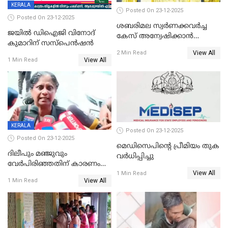
KERALA
Posted On 23-12-2025
Posted On 23-12-2025
ശബരിമല സ്വര്‍ണക്കവര്‍ച്ച
ജയിൽ ഡിഐജി വിനോദ്
കേസ് അന്വേഷിക്കാന്‍
കുമാറിന് സസ്പെൻഷൻ
തയ്യാറെന്ന് CBI
View All
2 Min Read
View All
1 Min Read
KERALA
Posted On 23-12-2025
Posted On 23-12-2025
മെഡിസെപിന്റെ പ്രീമിയം തുക
ദിലീപും മഞ്ജുവും
വർധിപ്പിച്ചു
വേർപിരിഞ്ഞതിന് കാരണം
View All
ദിലീപ് മഞ്ജുവിന് നൽകിയ ആ
1 Min Read
View All
1 Min Read
പഴയ മൊബൈലിൽ നിന്ന്
കണ്ടെത്തിയ ചാറ്റിൽ
നിന്നാണ്; എട്ടാം പ്രതിക്ക്
മോട്ടീവ് ഉണ്ടായിരുന്നെന്നും
അഡ്വ. ടി.ബി മിനി