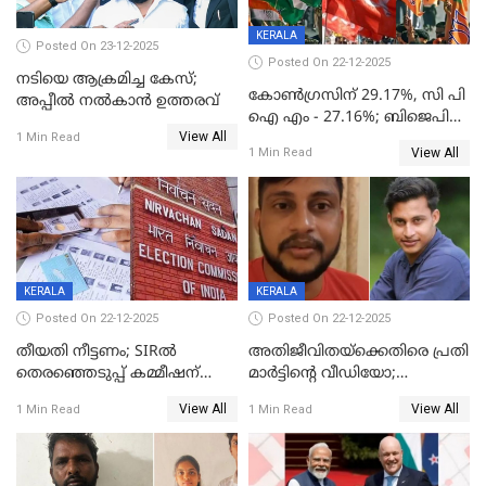
KERALA
Posted On 23-12-2025
Posted On 22-12-2025
നടിയെ ആക്രമിച്ച കേസ്;
കോൺഗ്രസിന് 29.17%, സി പി
അപ്പീൽ നൽകാൻ ഉത്തരവ്
ഐ എം - 27.16%; ബിജെപി
View All
20% കടന്നത്
1 Min Read
View All
1 Min Read
തിരുവനന്തപുരത്ത് മാത്രം,
തദ്ദേശത്തിലെ യഥാർത്ഥ
കണക്ക് പുറത്ത്
KERALA
KERALA
Posted On 22-12-2025
Posted On 22-12-2025
തീയതി നീട്ടണം; SIRൽ
അതിജീവിതയ്‌ക്കെതിരെ പ്രതി
തെരഞ്ഞെടുപ്പ് കമ്മീഷന്
മാർട്ടിന്റെ വീഡിയോ;
കത്തയച്ച് കേരളം
പ്രചരിപ്പിച്ച മൂന്നുപേർ
View All
View All
1 Min Read
1 Min Read
അറസ്റ്റിൽ; നൂറോളം
സൈറ്റുകളിൽ നിന്നും
വിഡിയോ നീക്കം ചെയ്യാനും
പൊലീസ്