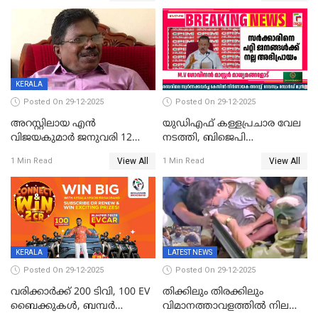
വിലങ്ങുമായി രക്ഷപ്പെട്ടു;
വ്യാപക തെരച്ചിൽ
KERALA
Posted On 29-12-2025
Posted On 29-12-2025
അറസ്റ്റിലായ എൻ
യുഡിഎഫ് കള്ളപ്രചാര വേല
വിജയകുമാർ ജനുവരി 12
നടത്തി, ബിജെപി
വരെ റിമാൻഡിൽ;
ഹിന്ദുവർഗീയത പ്രചരിപ്പിച്ചു,
View All
View All
1 Min Read
1 Min Read
ജാമ്യാപേക്ഷ ഈ മാസം 31ന്
ശബരിമല അത്ര
പരിഗണിക്കും
തിരിച്ചടിയായില്ല,സർക്കാരിനെക്കുറ
ജനങ്ങൾക്ക് മികച്ച
അഭിപ്രായം, എല്‍ഡിഎഫ്
അധികാരം നിലനിര്‍ത്തും,
ലോക്സഭ
തെരഞ്ഞെടുപ്പിനേക്കാൾ 17
KERALA
LATEST NEWS
ലക്ഷം വോട്ട് ലഭിച്ചു
Posted On 29-12-2025
Posted On 29-12-2025
വരിക്കാർക്ക് 200 ടിവി, 100 EV
തിക്കിലും തിരക്കിലും
ബൈക്കുകൾ, ബമ്പർ
വിമാനത്താവളത്തില്‍ നിലത്ത്