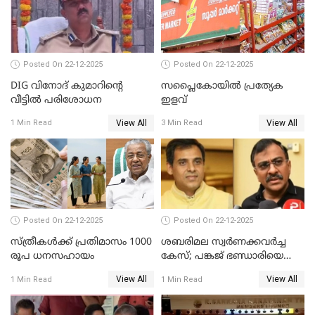
Posted On 22-12-2025
Posted On 22-12-2025
DIG വിനോദ് കുമാറിന്റെ
സപ്ലൈകോയിൽ പ്രത്യേക
വീട്ടില്‍ പരിശോധന
ഇളവ്
View All
View All
1 Min Read
3 Min Read
Posted On 22-12-2025
Posted On 22-12-2025
സ്ത്രീകള്‍ക്ക് പ്രതിമാസം 1000
ശബരിമല സ്വര്‍ണക്കവര്‍ച്ച
രൂപ ധനസഹായം
കേസ്; പങ്കജ് ഭണ്ഡാരിയെയും
ഗോവര്‍ധനെയും കസ്റ്റഡിയില്‍
View All
View All
1 Min Read
1 Min Read
വാങ്ങാന്‍ SIT