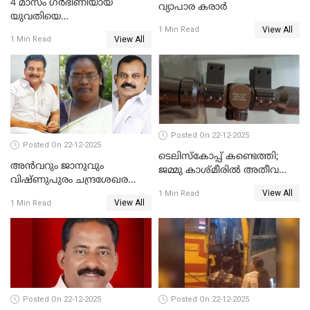
4 മാസം ഗർഭിണിയായ
വ്യാപാര കരാർ
യുവതിയെ
View All
വെട്ടിക്കൊലപ്പെടുത്തി
1 Min Read
View All
1 Min Read
പിതാവും സഹോദരനും;
ദുരഭിമാനക്കൊലയിൽ
നടുങ്ങി കർണാടക
Posted On 22-12-2025
Posted On 22-12-2025
ടെലിസ്‌കോപ്പ് കണ്ടെത്തി;
അൻവറും ജാനുവും
ജമ്മു കാശ്മീരില്‍ അതീവ
വിഷ്ണുപുരം ചന്ദ്രശേഖരന്റെ
ജാഗ്രത നിര്‍ദ്ദേശം
View All
പാർട്ടിയും UDF
1 Min Read
View All
1 Min Read
അസോസിയേറ്റ് അംഗങ്ങൾ;
അസോസിയേറ്റ്
അംഗമാകാനില്ലെന്നും
UDFലേക്കില്ലെന്നും
വിഷ്ണുപുരം ചന്ദ്രശേഖരൻ
Posted On 22-12-2025
Posted On 22-12-2025