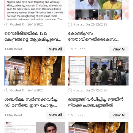
Posted On 26-12-2025
Posted On 26-12-2025
നൈജീരിയയിലെ ISIS
കോണ്‍ഗ്രസ്
കേന്ദ്രങ്ങളെ ആക്രമിച്ചുവെന്ന്
നേതാവിനെതിരെകേസ്;
ട്രംപ്
മുഖ്യമന്ത്രിയും ഉണ്ണികൃഷ്ണന്‍
View All
View All
1 Min Read
1 Min Read
പോറ്റിയും ഒപ്പമുള്ള AI ചിത്രം
പങ്കുവെച്ചു
Posted On 26-12-2025
Posted On 26-12-2025
ശബരിമല സ്വര്‍ണക്കവര്‍ച്ച;
രാജ്യത്ത് വര്‍ധിപ്പിച്ച ട്രെയിന്‍
ഡി മണിയെ ഇന്ന് ചോദ്യം
നിരക്ക് പ്രാബല്യത്തില്‍
ചെയ്യും
View All
View All
1 Min Read
1 Min Read