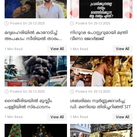
Posted On 25-12-2025
Posted On 25-12-2025
മദ്യലഹരിയിൽ കാറോടിച്ച്
നിഗൂഢ പോസ്റ്ററുമായി മന്ത്രി
അപകടം: സീരിയൽ താരം
വീണാ ജോർജ്ജ്
സിദ്ധാർത്ഥ് പ്രഭുവിനെതിരെ
View All
View All
1 Min Read
1 Min Read
കേസെടുത്തു
Posted On 25-12-2025
Posted On 25-12-2025
നൈജീരിയയിൽ മുസ്ലീം
ശബരിമല സ്വര്‍ണ്ണക്കവര്‍ച്ച;
പള്ളിയില്‍ സ്‌ഫോടനം
ഡി. മണിയെ തിരിച്ചറിഞ്ഞ് SIT
View All
View All
1 Min Read
1 Min Read