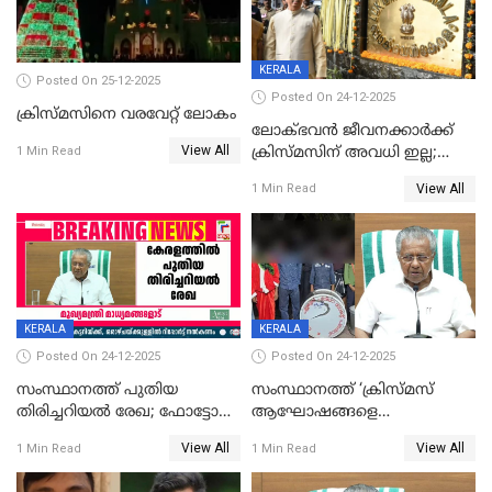
KERALA
Posted On 25-12-2025
Posted On 24-12-2025
ക്രിസ്മസിനെ വരവേറ്റ് ലോകം
ലോക്ഭവൻ ജീവനക്കാർക്ക്
View All
ക്രിസ്മസിന് അവധി ഇല്ല;
1 Min Read
ഹാജരാവാൻ ഉത്തരവ്
View All
1 Min Read
KERALA
KERALA
Posted On 24-12-2025
Posted On 24-12-2025
സംസ്ഥാനത്ത് പുതിയ
സംസ്ഥാനത്ത് ‘ക്രിസ്മസ്
തിരിച്ചറിയല്‍ രേഖ; ഫോട്ടോ
ആഘോഷങ്ങളെ
പതിപ്പിച്ച നേറ്റിവിറ്റി കാര്‍ഡ്
കടന്നാക്രമിയ്ക്കുന്നു; എല്ലാ
View All
View All
1 Min Read
1 Min Read
നല്‍കുമെന്ന് മുഖ്യമന്ത്രി; SIR
ആക്രമണങ്ങൾക്കും പിന്നിലും
ഹെല്‍പ് ഡസ്‌കുകള്‍
സംഘപരിവാർ’; മുഖ്യമന്ത്രി