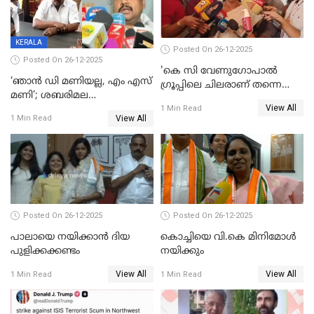
KERALA
Posted On 26-12-2025
Posted On 26-12-2025
'കെ സി വേണുഗോപാല്‍
‘ഞാൻ ഡി മണിയല്ല, എം എസ്
ഗ്രൂപ്പിലെ ചിലരാണ് തന്നെ
മണി’; ശബരിമല
തഴഞ്ഞത്'; ലാലി ജെയിംസ്
View All
സ്വർണക്കവർച്ചയുമായി ഒരു
1 Min Read
View All
1 Min Read
ബന്ധവും ഇല്ലെന്ന് എസ്ഐടി
ചോദ്യം ചെയ്ത ദിണ്ടിഗലിലെ
വ്യവസായി
Posted On 26-12-2025
Posted On 26-12-2025
പാലായെ നയിക്കാന്‍ ദിയ
കൊച്ചിയെ വി.കെ മിനിമോള്‍
പുളിക്കക്കണ്ടം
നയിക്കും
View All
View All
1 Min Read
1 Min Read