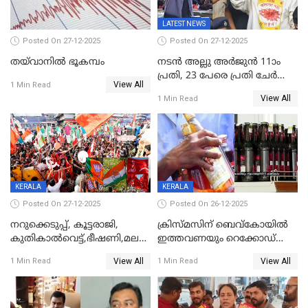
LATEST NEWS
Posted On 27-12-2025
Posted On 27-12-2025
തയ്‌വാനിൽ ഭൂകമ്പം
നടൻ അല്ലു അർജുൻ 11ാം
പ്രതി, 23 പേരെ പ്രതി ചേർത്ത്
View All
1 Min Read
കുറ്റപത്രം സമർപ്പിച്ചു
View All
1 Min Read
KERALA
KERALA
Posted On 27-12-2025
Posted On 26-12-2025
നറുക്കെടുപ്പ്, കൂട്ടരാജി,
ക്രിസ്മസിന് ബെവ്‌കോയിൽ
കുതികാൽവെട്ട്,ഭീഷണി,മലബാറിലാകട്ടെ
ഇത്തവണയും റെക്കോഡ്
ട്വിസ്റ്റോട് ട്വിസ്റ്റും; അടിമുടി
വിൽപ്പന;കഴിഞ്ഞവർഷത്തേക്ക
View All
View All
1 Min Read
1 Min Read
നാടകീയമായി പഞ്ചായത്ത്
53 കോടി രൂപയുടെ അധിക
പ്രസിഡന്‍റ് തെരഞ്ഞെടുപ്പ്
വിൽപ്പന; മലയാളി കുടിച്ചു
തീർത്തത് 333 കോടിയുടെ
മദ്യം