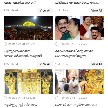
എൻ.എസ്.മാധവന്
പിടികൂടിയ കടുവയെ തുറന്നു
വിട്ടു
View All
View All
1 Min Read
1 Min Read
Posted On 31-12-2025
Posted On 31-12-2025
പുതുവര്‍ഷത്തെ
മോഹന്‍ലാലിന്റെ അമ്മ
വരവേല്‍ക്കാന്‍ ഒരുങ്ങി
ശാന്തകുമാരിയുടെ
ലോകം
സംസ്‌കാരം ഇന്ന്
View All
View All
1 Min Read
1 Min Read
Posted On 31-12-2025
Posted On 31-12-2025
സ്വർണ്ണപ്പാളി വിവാദം;
ശബരി മല സ്വർണക്കവച