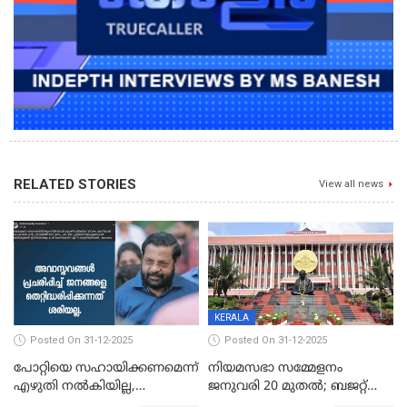
RELATED STORIES
View all news
KERALA
Posted On 31-12-2025
Posted On 31-12-2025
പോറ്റിയെ സഹായിക്കണമെന്ന്
നിയമസഭാ സമ്മേളനം
എഴുതി നൽകിയില്ല,
ജനുവരി 20 മുതല്‍; ബജറ്റ്
ജനങ്ങളെ
അവതരണം അവസാനവാരം;