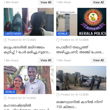
View All
View All
1 Min Read
1 Min Read
തെറ്റിദ്ധരിപ്പിക്കരുത്,
മന്ത്രിസഭാ
സാങ്കൽപ്പിക കഥകൾ
യോഗതീരുമാനങ്ങൾ
പ്രചരിപ്പിക്കുന്നുവെന്നും
കടകംപള്ളി സുരേന്ദ്രൻ
LATEST NEWS
KERALA
Posted On 31-12-2025
Posted On 31-12-2025
മധ്യപ്രദേശിൽ മലിനജലം
പൊലീസ് തലപ്പത്ത്
കുടിച്ച് 7 പേർ മരിച്ചു,നൂറോളം
അഴിച്ചുപണി; അഞ്ച് പേരെ
പേർ ഗുരുതരാവസ്ഥയിൽ
ഐജി റാങ്കിലേക്ക്
View All
View All
1 Min Read
1 Min Read
ഉയർത്തി,അജിതാ ബീഗം
ക്രൈംബ്രാഞ്ച് ഐജി,
എസ്.ശ്യാംസുന്ദർ
ഇന്റലിജൻസ് ഐജി
KERALA
Posted On 31-12-2025
Posted On 31-12-2025
രാജസ്ഥാനിൽ കാറിൽ നിന്ന്
മഹാരാഷ്ട്രയിൽ
150 കിലോ