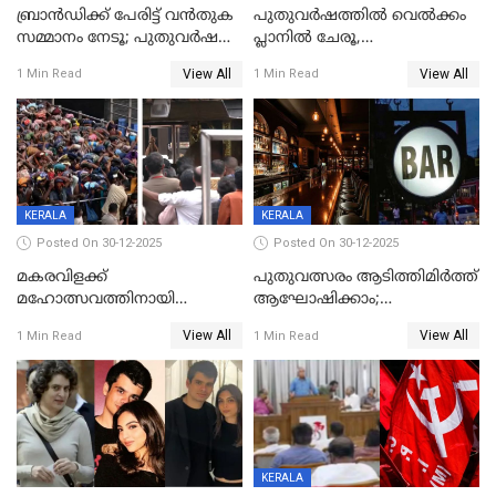
ബ്രാൻഡിക്ക് പേരിട്ട് വൻതുക
പുതുവർഷത്തിൽ വെൽക്കം
സമ്മാനം നേടൂ; പുതുവർഷ
പ്ലാനിൽ ചേരൂ,
ഓഫറുമായി ബെവ്‌കോ
350എംപിപിഎസ് വേഗതയിൽ
View All
View All
1 Min Read
1 Min Read
ഇന്റർനെറ്റും ഒപ്പം കീയുടെ
മെഗാ പ്ലാൻ സൗജന്യം; ഒപ്പം
വരിക്കാർക്ക് 200 ടിവി, 100 EV
ബൈക്കുകൾ, ബമ്പർ
സമ്മാനമായി EV കാർ
ഉൾപ്പെടെ 2 കോടി രൂപയുടെ
സമ്മാനപദ്ധതിയും
KERALA
KERALA
Posted On 30-12-2025
Posted On 30-12-2025
മകരവിളക്ക്
പുതുവത്സരം ആടിത്തിമിർത്ത്
മഹോത്സവത്തിനായി
ആഘോഷിക്കാം;
ശബരിമല നട തുറന്നു;
ബാറുകള്‍ക്ക് 12 മണി വരെ
View All
View All
1 Min Read
1 Min Read
സന്നിധാനത്ത് വൻ
പ്രവര്‍ത്തനാനുമതി
ഭക്തജനത്തിരക്ക്
KERALA