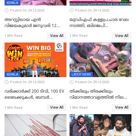
KERALA
Posted On 29-12-2025
Posted On 29-12-2025
അറസ്റ്റിലായ എൻ
യുഡിഎഫ് കള്ളപ്രചാര വേല
വിജയകുമാർ ജനുവരി 12
നടത്തി, ബിജെപി
വരെ റിമാൻഡിൽ;
ഹിന്ദുവർഗീയത പ്രചരിപ്പിച്ചു,
View All
View All
1 Min Read
1 Min Read
ജാമ്യാപേക്ഷ ഈ മാസം 31ന്
ശബരിമല അത്ര
പരിഗണിക്കും
തിരിച്ചടിയായില്ല,സർക്കാരിനെക്കുറ
ജനങ്ങൾക്ക് മികച്ച
അഭിപ്രായം, എല്‍ഡിഎഫ്
അധികാരം നിലനിര്‍ത്തും,
ലോക്സഭ
തെരഞ്ഞെടുപ്പിനേക്കാൾ 17
KERALA
LATEST NEWS
ലക്ഷം വോട്ട് ലഭിച്ചു
Posted On 29-12-2025
Posted On 29-12-2025
വരിക്കാർക്ക് 200 ടിവി, 100 EV
തിക്കിലും തിരക്കിലും
ബൈക്കുകൾ, ബമ്പർ
വിമാനത്താവളത്തില്‍ നിലത്ത്
സമ്മാനമായി EV കാർ
വീണ് വിജയ്
View All
View All
1 Min Read
1 Min Read
ഉൾപ്പെടെ 2 കോടി രൂപയുടെ
സമ്മാനങ്ങളുമായി
കേരളവിഷൻ ബ്രോഡ്ബാൻഡ്
കണക്ട്&വിൻ