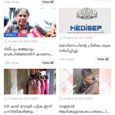
View All
1 Min Read
KERALA
Posted On 23-12-2025
Posted On 23-12-2025
മെഡിസെപിന്റെ പ്രീമിയം തുക
ദിലീപും മഞ്ജുവും
വർധിപ്പിച്ചു
വേർപിരിഞ്ഞതിന് കാരണം
View All
ദിലീപ് മഞ്ജുവിന് നൽകിയ ആ
1 Min Read
View All
1 Min Read
പഴയ മൊബൈലിൽ നിന്ന്
കണ്ടെത്തിയ ചാറ്റിൽ
നിന്നാണ്; എട്ടാം പ്രതിക്ക്
മോട്ടീവ് ഉണ്ടായിരുന്നെന്നും
അഡ്വ. ടി.ബി മിനി
Posted On 23-12-2025
Posted On 23-12-2025
SIR കരട് വോട്ടര്‍ പട്ടിക ഇന്ന്
വാളയാർ
പ്രസിദ്ധീകരിക്കും
ആൾക്കൂട്ടകൊലപാതകം; 2