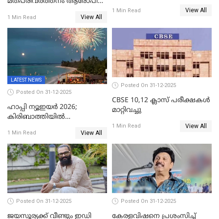
മതപരിവർത്തനം ആരോപിച്ചു
സ്ഫോടകവസ്തുക്കൾ
View All
അറസ്റ്റിലായ മലയാളി
1 Min Read
പിടികൂടി
View All
1 Min Read
വൈദികനും ഭാര്യയ്ക്കും
ഉൾപ്പെടെ 11പേർക്കും ജാമ്യം
LATEST NEWS
Posted On 31-12-2025
Posted On 31-12-2025
CBSE 10,12 ക്ലാസ് പരീക്ഷകള്‍
ഹാപ്പി ന്യൂഇയർ 2026;
മാറ്റിവച്ചു
കിരിബാത്തിയിൽ
View All
പുതുവർഷമെത്തി
1 Min Read
View All
1 Min Read
Posted On 31-12-2025
Posted On 31-12-2025
ജയസൂര്യക്ക് വീണ്ടും ഇഡി
കേരളവിഷനെ പ്രശംസിച്ച്