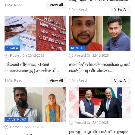
View All
20% കടന്നത്
1 Min Read
View All
1 Min Read
തിരുവനന്തപുരത്ത് മാത്രം,
തദ്ദേശത്തിലെ യഥാർത്ഥ
കണക്ക് പുറത്ത്
KERALA
KERALA
Posted On 22-12-2025
Posted On 22-12-2025
തീയതി നീട്ടണം; SIRൽ
അതിജീവിതയ്‌ക്കെതിരെ പ്രതി
തെരഞ്ഞെടുപ്പ് കമ്മീഷന്
മാർട്ടിന്റെ വീഡിയോ;
കത്തയച്ച് കേരളം
പ്രചരിപ്പിച്ച മൂന്നുപേർ
View All
View All
1 Min Read
1 Min Read
അറസ്റ്റിൽ; നൂറോളം
സൈറ്റുകളിൽ നിന്നും
വിഡിയോ നീക്കം ചെയ്യാനും
പൊലീസ്
LATEST NEWS
Posted On 22-12-2025
Posted On 22-12-2025
ഇന്ത്യ - ന്യൂസിലാൻഡ് സ്വതന്ത്ര