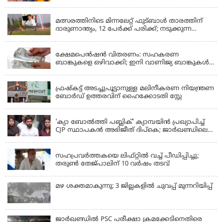
പിൻവലിക്കുന്നെന്ന് സംഗീത
LATEST NEWS
മത്സരത്തിനിടെ മിന്നലേറ്റ് ഫുട്‌ബാൾ താരത്തിന്
ദാരുണാന്ത്യം, 12 പേർക്ക് പരിക്ക്; നടുക്കുന്ന
വീഡിയോ
KERALA
ക്ഷേമപെൻഷൻ വിതരണം: സഹകരണ
ബാങ്കുകളെ ഒഴിവാക്കി; ഇനി വാണിജ്യ ബാങ്കുകൾ
മാത്രം
KERALA
ഫ്രഷ്‌കട്ട് അടച്ചുപൂട്ടാനുള്ള മലിനീകരണ നിയന്ത്രണ
ബോർഡ് ഉത്തരവിന് ഹൈക്കോടതി സ്റ്റേ
KERALA
'ക്യാ ബോൽത്തി പബ്ലിക്' ക്യാമ്പയിൻ പ്രഖ്യാപിച്ച്
CJP സ്ഥാപകൻ അഭിജീത് ദിപ്കെ; ജാർഖണ്ഡിലെ
വിദ്യാർത്ഥി പ്രക്ഷോഭത്തിലും മറുപടി
LATEST NEWS
സഹപ്രവർത്തകയെ ലിഫ്റ്റിൽ വച്ച് പീഡിപ്പിച്ചു;
തരുൺ തേജ്‌പാലിന് 10 വർഷം തടവ്
മഴ ശക്തമാകുന്നു; 3 ജില്ലകളിൽ ചുവപ്പ് മുന്നറിയിപ്പ്
ജാര്‍ഖണ്ഡില്‍ PSC പരീക്ഷാ ക്രമക്കേടിനെതിരെ