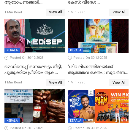
ആരോപണങ്ങൾ
കേസ്: വിദേശ
അവസാനിക്കുന്നില്ല
വ്യവസായിയുടെ ആരോപണം
View All
View All
1 Min Read
1 Min Read
നിഷേധിച്ച് ഡി മണി
KERALA
KERALA
Posted On 30-12-2025
Posted On 30-12-2025
മെഡിസെപ്പ് ഒന്നാംഘട്ടം നീട്ടി;
'ശിവലിംഗത്തിലേയ്ക്ക്
പുതുക്കിയ പ്രീമിയം തുക
ആര്‍ത്തവ രക്തം'; സുവര്‍ണ
ഈടാക്കുക ജനുവരി 31
കേരളം ലോട്ടറിയിലെ
View All
View All
1 Min Read
1 Min Read
മുതൽ
ചിത്രത്തിനെതിരെ ഹിന്ദു
ഐക്യവേദി പരാതി നൽകി
KERALA
KERALA
Posted On 30-12-2025
Posted On 30-12-2025