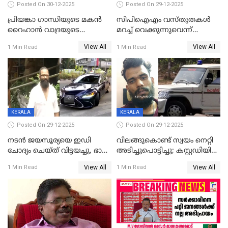
Posted On 30-12-2025
Posted On 29-12-2025
പ്രിയങ്കാ ​ഗാന്ധിയുടെ മകൻ
സിപിഐഎം വസ്തുതകൾ
റൈഹാൻ വാദ്രയുടെ
മറച്ച് വെക്കുന്നുവെന്ന്
വിവാഹനിശ്ചയം
സിപിഐ, 'പത്മകുമാറിനെ
View All
View All
1 Min Read
1 Min Read
കഴിഞ്ഞതായി റിപ്പോർട്ട്
സംരക്ഷിച്ചത്
തിരിച്ചടിച്ചു',വെള്ളാപ്പള്ളിയെ
ന്യായീകരിക്കുന്നതിലും
CPIഎക്സിക്യൂട്ടീവിൽ
വിമർശനം
KERALA
KERALA
Posted On 29-12-2025
Posted On 29-12-2025
നടൻ ജയസൂര്യയെ ഇഡി
വിലങ്ങുകൊണ്ട് സ്വയം നെറ്റി
ചോദ്യം ചെയ്ത് വിട്ടയച്ചു, ഭാര്യ
അടിച്ചുപൊട്ടിച്ചു; കസ്റ്റഡിയിൽ
സരിതയുടെയും
എടുക്കുന്നതിനിടെ
View All
View All
1 Min Read
1 Min Read
മൊഴിയെടുത്തു
വധശ്രമക്കേസ് പ്രതി
വിലങ്ങുമായി രക്ഷപ്പെട്ടു;
വ്യാപക തെരച്ചിൽ