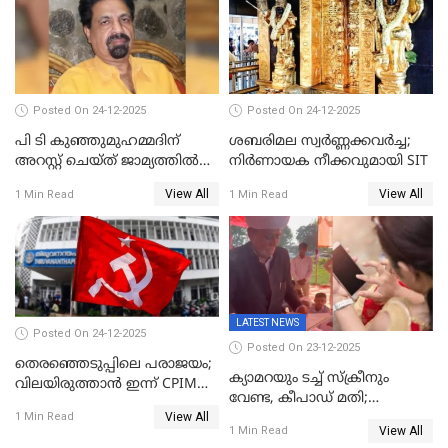
Posted On 24-12-2025
Posted On 24-12-2025
പി ടി കുഞ്ഞുമുഹമ്മദിന്
ശബരിമല സ്വര്‍ണ്ണക്കവര്‍ച്ച;
അറസ്റ്റ് ചെയ്ത് ജാമ്യത്തില്‍
നിർണായക നീക്കവുമായി SIT
വിട്ടു
View All
View All
1 Min Read
1 Min Read
LATEST NEWS
Posted On 24-12-2025
Posted On 23-12-2025
തെരഞ്ഞെടുപ്പിലെ പരാജയം;
ക്യാമറയും ടച്ച് സ്ക്രീനും
വിലയിരുത്താന്‍ ഇന്ന് CPIM
വേണ്ട, കീപാഡ് മതി;
യോഗം
View All
സ്ത്രീകൾക്ക് സ്മാർട്ട് ഫോൺ
1 Min Read
View All
1 Min Read
വിലക്കി രാജ്യത്തെ ഒരു