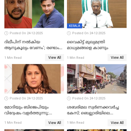
ആരംഭിക്കാന്‍ മന്ത്രിസഭാ
യോഗ തീരുമാനം
KERALA
Posted On 24-12-2025
Posted On 24-12-2025
ദിലീപിന് നല്‍കിയ
വൈകിട്ട് മുഖ്യമന്ത്രി
ആനുകൂല്യം വേണം'; രണ്ടാം
മാധ്യമങ്ങളെ കാണും
പ്രതി മാര്‍ട്ടിന്‍
View All
View All
1 Min Read
1 Min Read
ഹൈക്കോടതിയില്‍
Posted On 24-12-2025
Posted On 24-12-2025
മോദിയും ബിജെപിയും
ശബരിമല സ്വര്‍ണക്കവര്‍ച്ച
വിദ്വേഷം വളർത്തുന്നു;
കേസ്; ബെല്ലാരിയിലെ
പ്രതിഷേധവിമായി
ജ്വല്ലറിയില്‍ പരിശോധന
View All
View All
1 Min Read
1 Min Read
കോൺഗ്രസ്