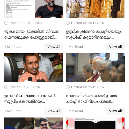
Posted On 25-12-2025
Posted On 25-12-2025
രൂക്ഷമായ ഭാഷയിൽ വിവാദ
ഉണ്ണികൃഷ്ണന്‍ പോറ്റിയെയും
ഫേസ്ബുക്ക് പോസ്റ്റുമായി
സുധീഷ് കുമാറിനെയും
നടൻ വിനായകൻ
വീണ്ടും ചോദ്യം ചെയ്ത് SIT
View All
View All
1 Min Read
1 Min Read
Posted On 25-12-2025
Posted On 25-12-2025
ഉന്നാവ് ബലാത്സംഗ കേസ്;
ഡൽഹിയിലെ കത്തീഡ്രൽ
സുപ്രീം കോടതിയെ
ചർച്ച് ഓഫ് റിഡംപ്ഷൻ
സമീപിക്കാനൊരുങ്ങി
സന്ദർശിച്ച് പ്രധാനമന്ത്രി
View All
View All
1 Min Read
1 Min Read
അതിജീവിത