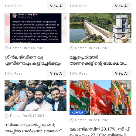
പേർ കൂടി കസ്റ്റഡിയിൽ
View All
View All
1 Min Read
1 Min Read
Posted On 23-12-2025
Posted On 23-12-2025
ഗ്രീന്‍ലന്‍ഡിനെ യു
മുല്ലപ്പെരിയാര്‍
എസിനൊപ്പം കൂട്ടിച്ചേര്‍ക്കും
അണക്കെട്ടിന്റെ ബലക്ഷയ
നിര്‍ണയം; പരിശോധന ഇന്ന്
View All
View All
1 Min Read
1 Min Read
തുടങ്ങും
KERALA
Posted On 23-12-2025
Posted On 22-12-2025
നടിയെ ആക്രമിച്ച കേസ്;
കോൺഗ്രസിന് 29.17%, സി പി
അപ്പീൽ നൽകാൻ ഉത്തരവ്
ഐ എം - 27.16%; ബിജെപി