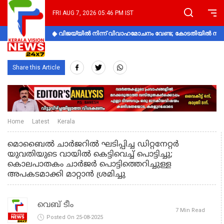
FRI AUG 7, 2026 05:46 PM IST
വിജയ്‌യിൽ നിന്ന് വിവാഹമോചനം വേണ്ട; കോടതിയിൽ നിലപാ
Share this Article
Home
Latest
Kerala
മൊബൈൽ ചാർജറിൽ ഘടിപ്പിച്ച ഡിറ്റനേറ്റർ
യുവതിയുടെ വായിൽ കെട്ടിവെച്ച് പൊട്ടിച്ചു;
കൊലപാതകം ചാർജർ പൊട്ടിത്തെറിച്ചുള്ള
അപകടമാക്കി മാറ്റാൻ ശ്രമിച്ചു
വെബ് ടീം
7 Min Read
Posted On 25-08-2025