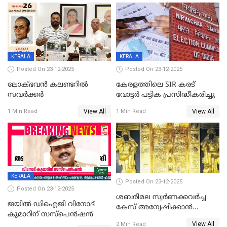
പഞ്ചായത്ത്
KERALA
KERALA
Posted On 23-12-2025
Posted On 23-12-2025
ലോക്ഭവൻ കലണ്ടറിൽ
കേരളത്തിലെ SIR കരട്
സവർക്കർ
വോട്ടര്‍ പട്ടിക പ്രസിദ്ധീകരിച്ചു
View All
View All
1 Min Read
1 Min Read
KERALA
Posted On 23-12-2025
Posted On 23-12-2025
ശബരിമല സ്വര്‍ണക്കവര്‍ച്ച
ജയിൽ ഡിഐജി വിനോദ്
കേസ് അന്വേഷിക്കാന്‍
കുമാറിന് സസ്പെൻഷൻ
തയ്യാറെന്ന് CBI
View All
2 Min Read