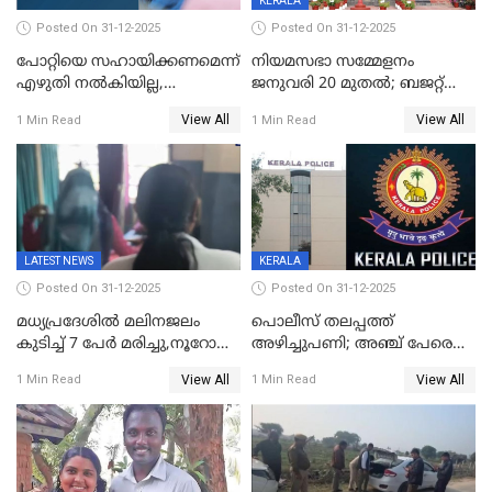
KERALA
Posted On 31-12-2025
Posted On 31-12-2025
പോറ്റിയെ സഹായിക്കണമെന്ന്
നിയമസഭാ സമ്മേളനം
എഴുതി നൽകിയില്ല,
ജനുവരി 20 മുതല്‍; ബജറ്റ്
ജനങ്ങളെ
അവതരണം അവസാനവാരം;
View All
View All
1 Min Read
1 Min Read
തെറ്റിദ്ധരിപ്പിക്കരുത്,
മന്ത്രിസഭാ
സാങ്കൽപ്പിക കഥകൾ
യോഗതീരുമാനങ്ങൾ
പ്രചരിപ്പിക്കുന്നുവെന്നും
കടകംപള്ളി സുരേന്ദ്രൻ
LATEST NEWS
KERALA
Posted On 31-12-2025
Posted On 31-12-2025
മധ്യപ്രദേശിൽ മലിനജലം
പൊലീസ് തലപ്പത്ത്
കുടിച്ച് 7 പേർ മരിച്ചു,നൂറോളം
അഴിച്ചുപണി; അഞ്ച് പേരെ
പേർ ഗുരുതരാവസ്ഥയിൽ
ഐജി റാങ്കിലേക്ക്
View All
View All
1 Min Read
1 Min Read
ഉയർത്തി,അജിതാ ബീഗം
ക്രൈംബ്രാഞ്ച് ഐജി,
എസ്.ശ്യാംസുന്ദർ
ഇന്റലിജൻസ് ഐജി