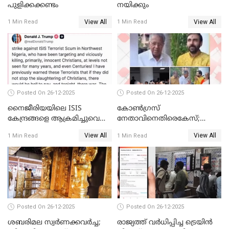
പുളിക്കക്കണ്ടം
നയിക്കും
View All
View All
1 Min Read
1 Min Read
Posted On 26-12-2025
Posted On 26-12-2025
നൈജീരിയയിലെ ISIS
കോണ്‍ഗ്രസ്
കേന്ദ്രങ്ങളെ ആക്രമിച്ചുവെന്ന്
നേതാവിനെതിരെകേസ്;
ട്രംപ്
മുഖ്യമന്ത്രിയും ഉണ്ണികൃഷ്ണന്‍
View All
View All
1 Min Read
1 Min Read
പോറ്റിയും ഒപ്പമുള്ള AI ചിത്രം
പങ്കുവെച്ചു
Posted On 26-12-2025
Posted On 26-12-2025
ശബരിമല സ്വര്‍ണക്കവര്‍ച്ച;
രാജ്യത്ത് വര്‍ധിപ്പിച്ച ട്രെയിന്‍