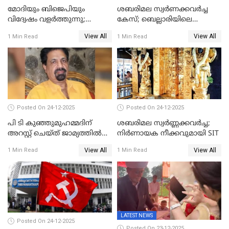
മോദിയും ബിജെപിയും
ശബരിമല സ്വര്‍ണക്കവര്‍ച്ച
വിദ്വേഷം വളർത്തുന്നു;
കേസ്; ബെല്ലാരിയിലെ
പ്രതിഷേധവിമായി
ജ്വല്ലറിയില്‍ പരിശോധന
View All
View All
1 Min Read
1 Min Read
കോൺഗ്രസ്
Posted On 24-12-2025
Posted On 24-12-2025
പി ടി കുഞ്ഞുമുഹമ്മദിന്
ശബരിമല സ്വര്‍ണ്ണക്കവര്‍ച്ച;
അറസ്റ്റ് ചെയ്ത് ജാമ്യത്തില്‍
നിർണായക നീക്കവുമായി SIT
വിട്ടു
View All
View All
1 Min Read
1 Min Read
LATEST NEWS
Posted On 24-12-2025
Posted On 23-12-2025