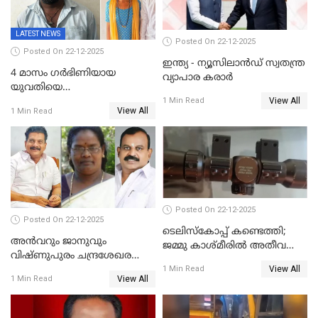
LATEST NEWS
Posted On 22-12-2025
Posted On 22-12-2025
ഇന്ത്യ - ന്യൂസിലാൻഡ് സ്വതന്ത്ര
4 മാസം ഗർഭിണിയായ
വ്യാപാര കരാർ
യുവതിയെ
View All
വെട്ടിക്കൊലപ്പെടുത്തി
1 Min Read
View All
1 Min Read
പിതാവും സഹോദരനും;
ദുരഭിമാനക്കൊലയിൽ
നടുങ്ങി കർണാടക
Posted On 22-12-2025
Posted On 22-12-2025
ടെലിസ്‌കോപ്പ് കണ്ടെത്തി;
അൻവറും ജാനുവും
ജമ്മു കാശ്മീരില്‍ അതീവ
വിഷ്ണുപുരം ചന്ദ്രശേഖരന്റെ
ജാഗ്രത നിര്‍ദ്ദേശം
View All
പാർട്ടിയും UDF
1 Min Read
View All
1 Min Read
അസോസിയേറ്റ് അംഗങ്ങൾ;
അസോസിയേറ്റ്
അംഗമാകാനില്ലെന്നും