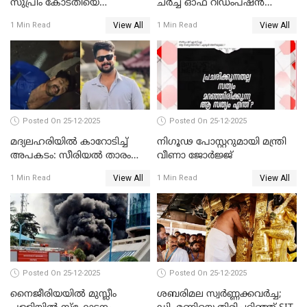
സുപ്രീം കോടതിയെ
ചർച്ച് ഓഫ് റിഡംപ്ഷൻ
സമീപിക്കാനൊരുങ്ങി
സന്ദർശിച്ച് പ്രധാനമന്ത്രി
View All
View All
1 Min Read
1 Min Read
അതിജീവിത
Posted On 25-12-2025
Posted On 25-12-2025
മദ്യലഹരിയിൽ കാറോടിച്ച്
നിഗൂഢ പോസ്റ്ററുമായി മന്ത്രി
അപകടം: സീരിയൽ താരം
വീണാ ജോർജ്ജ്
സിദ്ധാർത്ഥ് പ്രഭുവിനെതിരെ
View All
View All
1 Min Read
1 Min Read
കേസെടുത്തു
Posted On 25-12-2025
Posted On 25-12-2025
നൈജീരിയയിൽ മുസ്ലീം
ശബരിമല സ്വര്‍ണ്ണക്കവര്‍ച്ച;