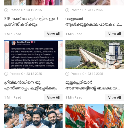
Posted On 23-12-2025
Posted On 23-12-2025
SIR കരട് വോട്ടര്‍ പട്ടിക ഇന്ന്
വാളയാർ
പ്രസിദ്ധീകരിക്കും
ആൾക്കൂട്ടകൊലപാതകം; 2
പേർ കൂടി കസ്റ്റഡിയിൽ
View All
View All
1 Min Read
1 Min Read
Posted On 23-12-2025
Posted On 23-12-2025
ഗ്രീന്‍ലന്‍ഡിനെ യു
മുല്ലപ്പെരിയാര്‍
എസിനൊപ്പം കൂട്ടിച്ചേര്‍ക്കും
അണക്കെട്ടിന്റെ ബലക്ഷയ
നിര്‍ണയം; പരിശോധന ഇന്ന്
View All
View All
1 Min Read
1 Min Read
തുടങ്ങും