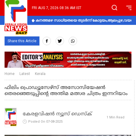
FRI AUG 7, 2026 08:36 AM IST
കനത്തമഴ സാധ്യതയെ തുടർന്ന് കോട്ടയം,ആലപ്പുഴ,വയനാട്
Share this Article
Home
Latest
Kerala
ഫിലിം പ്രൊഡ്യൂസേഴ്‌സ് അസോസിയേഷന്‍
തെരഞ്ഞെടുപ്പിന്റെ അന്തിമ മത്സര ചിത്രം ഇന്നറിയാം
കേരളവിഷൻ ന്യൂസ് ഡെസ്‌ക്
1 Min Read
Posted On 07-08-2025