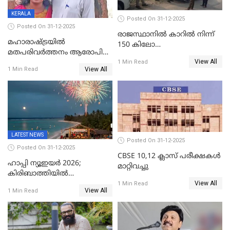
KERALA
Posted On 31-12-2025
Posted On 31-12-2025
രാജസ്ഥാനിൽ കാറിൽ നിന്ന്
മഹാരാഷ്ട്രയിൽ
150 കിലോ
മതപരിവർത്തനം ആരോപിച്ചു
സ്ഫോടകവസ്തുക്കൾ
View All
അറസ്റ്റിലായ മലയാളി
1 Min Read
പിടികൂടി
View All
1 Min Read
വൈദികനും ഭാര്യയ്ക്കും
ഉൾപ്പെടെ 11പേർക്കും ജാമ്യം
LATEST NEWS
Posted On 31-12-2025
Posted On 31-12-2025
CBSE 10,12 ക്ലാസ് പരീക്ഷകള്‍
ഹാപ്പി ന്യൂഇയർ 2026;
മാറ്റിവച്ചു
കിരിബാത്തിയിൽ
View All
പുതുവർഷമെത്തി
1 Min Read
View All
1 Min Read