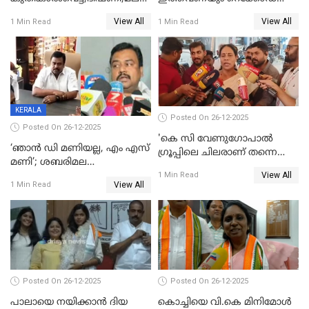
ട്വിസ്റ്റോട് ട്വിസ്റ്റും; അടിമുടി
വിൽപ്പന;കഴിഞ്ഞവർഷത്തേക്ക
View All
View All
1 Min Read
1 Min Read
നാടകീയമായി പഞ്ചായത്ത്
53 കോടി രൂപയുടെ അധിക
പ്രസിഡന്‍റ് തെരഞ്ഞെടുപ്പ്
വിൽപ്പന; മലയാളി കുടിച്ചു
തീർത്തത് 333 കോടിയുടെ
മദ്യം
KERALA
Posted On 26-12-2025
Posted On 26-12-2025
'കെ സി വേണുഗോപാല്‍
‘ഞാൻ ഡി മണിയല്ല, എം എസ്
ഗ്രൂപ്പിലെ ചിലരാണ് തന്നെ
മണി’; ശബരിമല
തഴഞ്ഞത്'; ലാലി ജെയിംസ്
View All
സ്വർണക്കവർച്ചയുമായി ഒരു
1 Min Read
View All
1 Min Read
ബന്ധവും ഇല്ലെന്ന് എസ്ഐടി
ചോദ്യം ചെയ്ത ദിണ്ടിഗലിലെ
വ്യവസായി
Posted On 26-12-2025
Posted On 26-12-2025
പാലായെ നയിക്കാന്‍ ദിയ
കൊച്ചിയെ വി.കെ മിനിമോള്‍