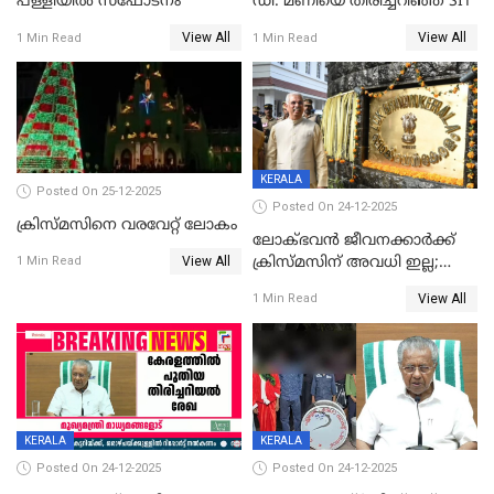
പള്ളിയില്‍ സ്‌ഫോടനം
ഡി. മണിയെ തിരിച്ചറിഞ്ഞ് SIT
View All
View All
1 Min Read
1 Min Read
KERALA
Posted On 25-12-2025
Posted On 24-12-2025
ക്രിസ്മസിനെ വരവേറ്റ് ലോകം
ലോക്ഭവൻ ജീവനക്കാർക്ക്
View All
ക്രിസ്മസിന് അവധി ഇല്ല;
1 Min Read
ഹാജരാവാൻ ഉത്തരവ്
View All
1 Min Read
KERALA
KERALA
Posted On 24-12-2025
Posted On 24-12-2025