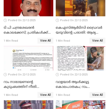
UDFലേക്കില്ലെന്നും
വിഷ്ണുപുരം ചന്ദ്രശേഖരൻ
Posted On 22-12-2025
Posted On 22-12-2025
ടി പി ചന്ദ്രശേഖരന്‍
കെഎസ്ആർടിസി ഡ്രൈവർ
കൊലക്കേസ്; പ്രതികള്‍ക്ക്
യദുവിന്റെ പരാതി: ആര്യ
വീണ്ടും പരോള്‍
രാജേന്ദ്രനും സച്ചിൻ ദേവിനും
View All
View All
1 Min Read
1 Min Read
കോടതി നോട്ടീസ്
Posted On 22-12-2025
Posted On 22-12-2025
റാം നാരായണന്റെ
വാളയാർ ആൾക്കൂട്ട
കുടുംബത്തിന് നീതി
കൊലപാതകം; റാം
ഉറപ്പാക്കും; പിണറായി
നാരായണൻ നേരിട്ടത് ക്രൂര
View All
View All
1 Min Read
1 Min Read
വിജയന്‍
പീഡനം