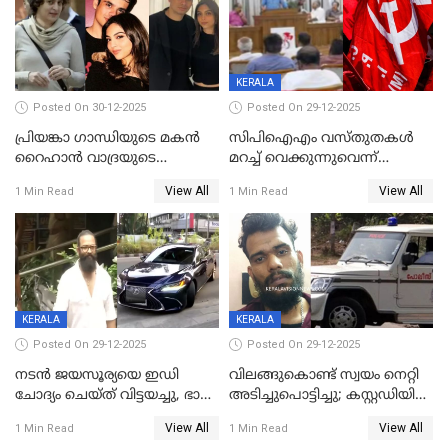
KERALA
Posted On 30-12-2025
Posted On 29-12-2025
പ്രിയങ്കാ ​ഗാന്ധിയുടെ മകൻ
സിപിഐഎം വസ്തുതകൾ
റൈഹാൻ വാദ്രയുടെ
മറച്ച് വെക്കുന്നുവെന്ന്
വിവാഹനിശ്ചയം
സിപിഐ, 'പത്മകുമാറിനെ
View All
View All
1 Min Read
1 Min Read
കഴിഞ്ഞതായി റിപ്പോർട്ട്
സംരക്ഷിച്ചത്
തിരിച്ചടിച്ചു',വെള്ളാപ്പള്ളിയെ
ന്യായീകരിക്കുന്നതിലും
CPIഎക്സിക്യൂട്ടീവിൽ
വിമർശനം
KERALA
KERALA
Posted On 29-12-2025
Posted On 29-12-2025
നടൻ ജയസൂര്യയെ ഇഡി
വിലങ്ങുകൊണ്ട് സ്വയം നെറ്റി
ചോദ്യം ചെയ്ത് വിട്ടയച്ചു, ഭാര്യ
അടിച്ചുപൊട്ടിച്ചു; കസ്റ്റഡിയിൽ
സരിതയുടെയും
എടുക്കുന്നതിനിടെ
View All
View All
1 Min Read
1 Min Read
മൊഴിയെടുത്തു
വധശ്രമക്കേസ് പ്രതി