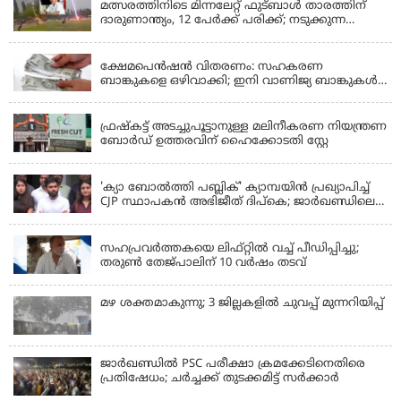
മത്സരത്തിനിടെ മിന്നലേറ്റ് ഫുട്‌ബാൾ താരത്തിന്
ദാരുണാന്ത്യം, 12 പേർക്ക് പരിക്ക്; നടുക്കുന്ന
വീഡിയോ
KERALA
ക്ഷേമപെൻഷൻ വിതരണം: സഹകരണ
ബാങ്കുകളെ ഒഴിവാക്കി; ഇനി വാണിജ്യ ബാങ്കുകൾ
മാത്രം
KERALA
ഫ്രഷ്‌കട്ട് അടച്ചുപൂട്ടാനുള്ള മലിനീകരണ നിയന്ത്രണ
ബോർഡ് ഉത്തരവിന് ഹൈക്കോടതി സ്റ്റേ
KERALA
'ക്യാ ബോൽത്തി പബ്ലിക്' ക്യാമ്പയിൻ പ്രഖ്യാപിച്ച്
CJP സ്ഥാപകൻ അഭിജീത് ദിപ്കെ; ജാർഖണ്ഡിലെ
വിദ്യാർത്ഥി പ്രക്ഷോഭത്തിലും മറുപടി
LATEST NEWS
സഹപ്രവർത്തകയെ ലിഫ്റ്റിൽ വച്ച് പീഡിപ്പിച്ചു;
തരുൺ തേജ്‌പാലിന് 10 വർഷം തടവ്
മഴ ശക്തമാകുന്നു; 3 ജില്ലകളിൽ ചുവപ്പ് മുന്നറിയിപ്പ്
ജാര്‍ഖണ്ഡില്‍ PSC പരീക്ഷാ ക്രമക്കേടിനെതിരെ
പ്രതിഷേധം; ചര്‍ച്ചക്ക് തുടക്കമിട്ട് സർക്കാർ