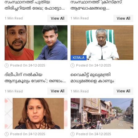
സംസ്ഥാനത്ത് പുതിയ
സംസ്ഥാനത്ത് ‘ക്രിസ്മസ്
തിരിച്ചറിയല്‍ രേഖ; ഫോട്ടോ
ആഘോഷങ്ങളെ
പതിപ്പിച്ച നേറ്റിവിറ്റി കാര്‍ഡ്
കടന്നാക്രമിയ്ക്കുന്നു; എല്ലാ
View All
View All
1 Min Read
1 Min Read
നല്‍കുമെന്ന് മുഖ്യമന്ത്രി; SIR
ആക്രമണങ്ങൾക്കും പിന്നിലും
ഹെല്‍പ് ഡസ്‌കുകള്‍
സംഘപരിവാർ’; മുഖ്യമന്ത്രി
ആരംഭിക്കാന്‍ മന്ത്രിസഭാ
യോഗ തീരുമാനം
KERALA
Posted On 24-12-2025
Posted On 24-12-2025
ദിലീപിന് നല്‍കിയ
വൈകിട്ട് മുഖ്യമന്ത്രി
ആനുകൂല്യം വേണം'; രണ്ടാം
മാധ്യമങ്ങളെ കാണും
പ്രതി മാര്‍ട്ടിന്‍
View All
View All
1 Min Read
1 Min Read
ഹൈക്കോടതിയില്‍
Posted On 24-12-2025
Posted On 24-12-2025