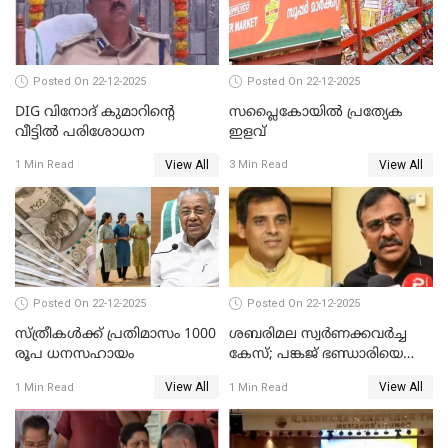
Posted On 22-12-2025
Posted On 22-12-2025
DIG വിനോദ് കുമാറിന്റെ
സപ്ലൈകോയിൽ പ്രത്യേക
വീട്ടില്‍ പരിശോധന
ഇളവ്
View All
View All
1 Min Read
3 Min Read
Posted On 22-12-2025
Posted On 22-12-2025
സ്ത്രീകള്‍ക്ക് പ്രതിമാസം 1000
ശബരിമല സ്വര്‍ണക്കവര്‍ച്ച
രൂപ ധനസഹായം
കേസ്; പങ്കജ് ഭണ്ഡാരിയെയും
ഗോവര്‍ധനെയും കസ്റ്റഡിയില്‍
View All
View All
1 Min Read
1 Min Read
വാങ്ങാന്‍ SIT