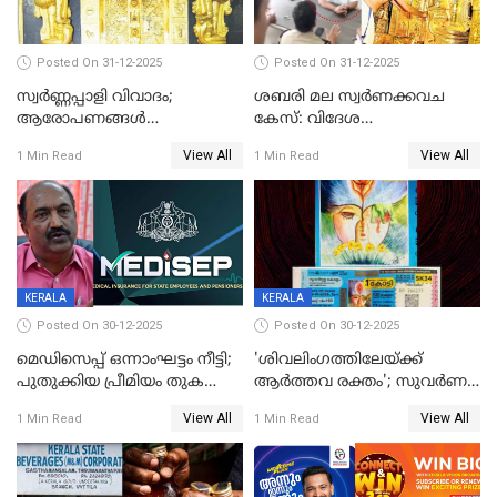
Posted On 31-12-2025
Posted On 31-12-2025
സ്വർണ്ണപ്പാളി വിവാദം;
ശബരി മല സ്വർണക്കവച
ആരോപണങ്ങൾ
കേസ്: വിദേശ
അവസാനിക്കുന്നില്ല
വ്യവസായിയുടെ ആരോപണം
View All
View All
1 Min Read
1 Min Read
നിഷേധിച്ച് ഡി മണി
KERALA
KERALA
Posted On 30-12-2025
Posted On 30-12-2025
മെഡിസെപ്പ് ഒന്നാംഘട്ടം നീട്ടി;
'ശിവലിംഗത്തിലേയ്ക്ക്
പുതുക്കിയ പ്രീമിയം തുക
ആര്‍ത്തവ രക്തം'; സുവര്‍ണ
ഈടാക്കുക ജനുവരി 31
കേരളം ലോട്ടറിയിലെ
View All
View All
1 Min Read
1 Min Read
മുതൽ
ചിത്രത്തിനെതിരെ ഹിന്ദു
ഐക്യവേദി പരാതി നൽകി