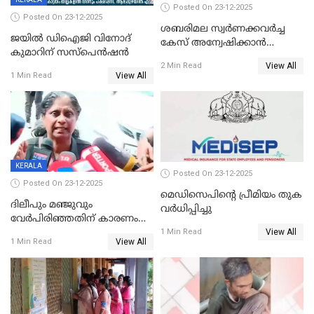
Posted On 23-12-2025
Posted On 23-12-2025
ശബരിമല സ്വര്‍ണക്കവര്‍ച്ച
ജയിൽ ഡിഐജി വിനോദ്
കേസ് അന്വേഷിക്കാന്‍
കുമാറിന് സസ്പെൻഷൻ
തയ്യാറെന്ന് CBI
View All
2 Min Read
View All
1 Min Read
KERALA
Posted On 23-12-2025
Posted On 23-12-2025
മെഡിസെപിന്റെ പ്രീമിയം തുക
ദിലീപും മഞ്ജുവും
വർധിപ്പിച്ചു
വേർപിരിഞ്ഞതിന് കാരണം
View All
ദിലീപ് മഞ്ജുവിന് നൽകിയ ആ
1 Min Read
View All
1 Min Read
പഴയ മൊബൈലിൽ നിന്ന്
കണ്ടെത്തിയ ചാറ്റിൽ
നിന്നാണ്; എട്ടാം പ്രതിക്ക്
മോട്ടീവ് ഉണ്ടായിരുന്നെന്നും
അഡ്വ. ടി.ബി മിനി