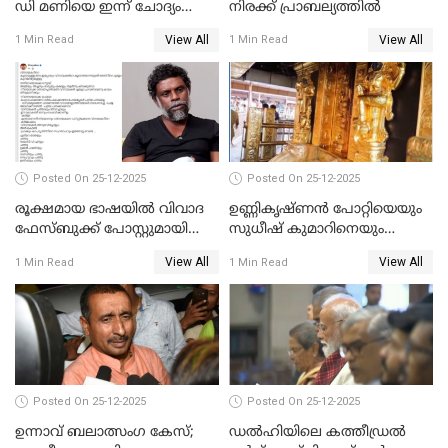
ഡി മണിയെ ഇന്ന് ചോദ്യം
നിരക്ക് പ്രാബല്യത്തില്‍
ചെയ്യും
View All
View All
1 Min Read
1 Min Read
Posted On 25-12-2025
Posted On 25-12-2025
രൂക്ഷമായ ഭാഷയിൽ വിവാദ
ഉണ്ണികൃഷ്ണന്‍ പോറ്റിയെയും
ഫേസ്ബുക്ക് പോസ്റ്റുമായി
സുധീഷ് കുമാറിനെയും
നടൻ വിനായകൻ
വീണ്ടും ചോദ്യം ചെയ്ത് SIT
View All
View All
1 Min Read
1 Min Read
Posted On 25-12-2025
Posted On 25-12-2025
ഉന്നാവ് ബലാത്സംഗ കേസ്;
ഡൽഹിയിലെ കത്തീഡ്രൽ