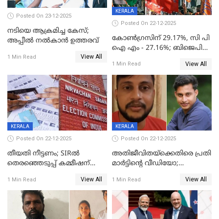
KERALA
Posted On 23-12-2025
Posted On 22-12-2025
നടിയെ ആക്രമിച്ച കേസ്;
കോൺഗ്രസിന് 29.17%, സി പി
അപ്പീൽ നൽകാൻ ഉത്തരവ്
ഐ എം - 27.16%; ബിജെപി
View All
20% കടന്നത്
1 Min Read
View All
1 Min Read
തിരുവനന്തപുരത്ത് മാത്രം,
തദ്ദേശത്തിലെ യഥാർത്ഥ
കണക്ക് പുറത്ത്
KERALA
KERALA
Posted On 22-12-2025
Posted On 22-12-2025
തീയതി നീട്ടണം; SIRൽ
അതിജീവിതയ്‌ക്കെതിരെ പ്രതി
തെരഞ്ഞെടുപ്പ് കമ്മീഷന്
മാർട്ടിന്റെ വീഡിയോ;
കത്തയച്ച് കേരളം
പ്രചരിപ്പിച്ച മൂന്നുപേർ
View All
View All
1 Min Read
1 Min Read
അറസ്റ്റിൽ; നൂറോളം
സൈറ്റുകളിൽ നിന്നും
വിഡിയോ നീക്കം ചെയ്യാനും
പൊലീസ്