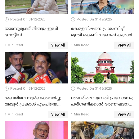
Posted On 31-12-2025
Posted On 31-12-2025
ജയസൂര്യക്ക് വീണ്ടും ഇഡി
കേരളവിഷനെ പ്രശംസിച്ച്
നോട്ടീസ്
മന്ത്രി കെബി ഗണേഷ് കുമാര്‍
View All
View All
1 Min Read
1 Min Read
Posted On 31-12-2025
Posted On 31-12-2025
ശബരിമല സ്വര്‍ണക്കവര്‍ച്ച;
ശബരിമല യുവതി പ്രവേശനം;
അടൂര്‍ പ്രകാശ് എംപിയെ
പരിഗണിക്കാന്‍ ഭരണഘടന
ചോദ്യം ചെയ്യാൻ SIT
ബെഞ്ച്
View All
View All
1 Min Read
1 Min Read