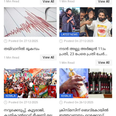
View All
View All
1 Min Read
1 Min Read
ഉൾപ്പെടെ 2 കോടി രൂപയുടെ
സമ്മാനങ്ങളുമായി
കേരളവിഷൻ ബ്രോഡ്ബാൻഡ്
കണക്ട്&വിൻ
LATEST NEWS
Posted On 27-12-2025
Posted On 27-12-2025
തയ്‌വാനിൽ ഭൂകമ്പം
നടൻ അല്ലു അർജുൻ 11ാം
പ്രതി, 23 പേരെ പ്രതി ചേർത്ത്
View All
1 Min Read
കുറ്റപത്രം സമർപ്പിച്ചു
View All
1 Min Read
KERALA
KERALA
Posted On 27-12-2025
Posted On 26-12-2025
നറുക്കെടുപ്പ്, കൂട്ടരാജി,
ക്രിസ്മസിന് ബെവ്‌കോയിൽ
കുതികാൽവെട്ട്,ഭീഷണി,മലബാറിലാകട്ടെ
ഇത്തവണയും റെക്കോഡ്