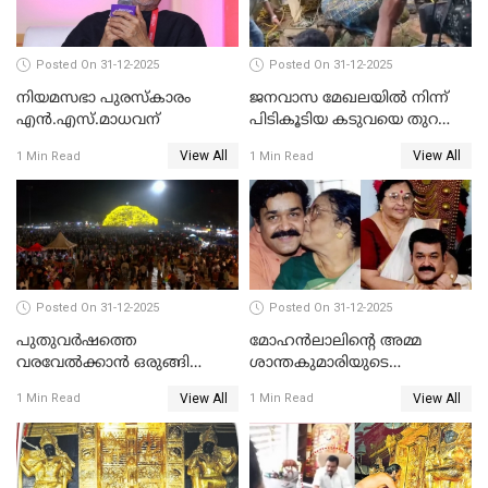
Posted On 31-12-2025
Posted On 31-12-2025
നിയമസഭാ പുരസ്‌കാരം
ജനവാസ മേഖലയിൽ നിന്ന്
എൻ.എസ്.മാധവന്
പിടികൂടിയ കടുവയെ തുറന്നു
വിട്ടു
View All
View All
1 Min Read
1 Min Read
Posted On 31-12-2025
Posted On 31-12-2025
പുതുവര്‍ഷത്തെ
മോഹന്‍ലാലിന്റെ അമ്മ
വരവേല്‍ക്കാന്‍ ഒരുങ്ങി
ശാന്തകുമാരിയുടെ
ലോകം
സംസ്‌കാരം ഇന്ന്
View All
View All
1 Min Read
1 Min Read