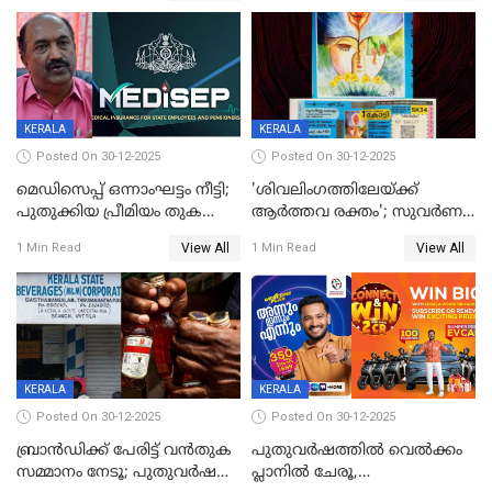
KERALA
KERALA
Posted On 30-12-2025
Posted On 30-12-2025
മെഡിസെപ്പ് ഒന്നാംഘട്ടം നീട്ടി;
'ശിവലിംഗത്തിലേയ്ക്ക്
പുതുക്കിയ പ്രീമിയം തുക
ആര്‍ത്തവ രക്തം'; സുവര്‍ണ
ഈടാക്കുക ജനുവരി 31
കേരളം ലോട്ടറിയിലെ
View All
View All
1 Min Read
1 Min Read
മുതൽ
ചിത്രത്തിനെതിരെ ഹിന്ദു
ഐക്യവേദി പരാതി നൽകി
KERALA
KERALA
Posted On 30-12-2025
Posted On 30-12-2025
ബ്രാൻഡിക്ക് പേരിട്ട് വൻതുക
പുതുവർഷത്തിൽ വെൽക്കം
സമ്മാനം നേടൂ; പുതുവർഷ
പ്ലാനിൽ ചേരൂ,