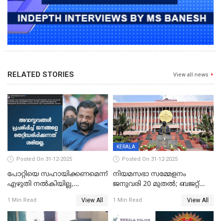
RELATED STORIES
View all news
KERALA
Posted On 31-12-2025
Posted On 31-12-2025
പോറ്റിയെ സഹായിക്കണമെന്ന്
നിയമസഭാ സമ്മേളനം
എഴുതി നൽകിയില്ല,
ജനുവരി 20 മുതല്‍; ബജറ്റ്
ജനങ്ങളെ
അവതരണം അവസാനവാരം;
View All
View All
1 Min Read
1 Min Read
തെറ്റിദ്ധരിപ്പിക്കരുത്,
മന്ത്രിസഭാ
സാങ്കൽപ്പിക കഥകൾ
യോഗതീരുമാനങ്ങൾ