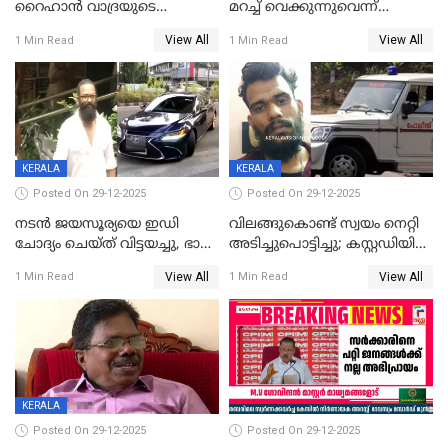
റൈഹാൻ വാദ്രയുടെ
മറച്ച് വെക്കുന്നുവെന്ന്
വിവാഹനിശ്ചയം
സിപിഐ, 'പത്മകുമാറിനെ
View All
View All
1 Min Read
1 Min Read
കഴിഞ്ഞതായി റിപ്പോർട്ട്
സംരക്ഷിച്ചത്
തിരിച്ചടിച്ചു',വെള്ളാപ്പള്ളിയെ
ന്യായീകരിക്കുന്നതിലും
CPIഎക്സിക്യൂട്ടീവിൽ
വിമർശനം
KERALA
KERALA
Posted On 29-12-2025
Posted On 29-12-2025
നടൻ ജയസൂര്യയെ ഇഡി
വിലങ്ങുകൊണ്ട് സ്വയം നെറ്റി
ചോദ്യം ചെയ്ത് വിട്ടയച്ചു, ഭാര്യ
അടിച്ചുപൊട്ടിച്ചു; കസ്റ്റഡിയിൽ
സരിതയുടെയും
എടുക്കുന്നതിനിടെ
View All
View All
1 Min Read
1 Min Read
മൊഴിയെടുത്തു
വധശ്രമക്കേസ് പ്രതി
വിലങ്ങുമായി രക്ഷപ്പെട്ടു;
വ്യാപക തെരച്ചിൽ
KERALA
Posted On 29-12-2025
Posted On 29-12-2025