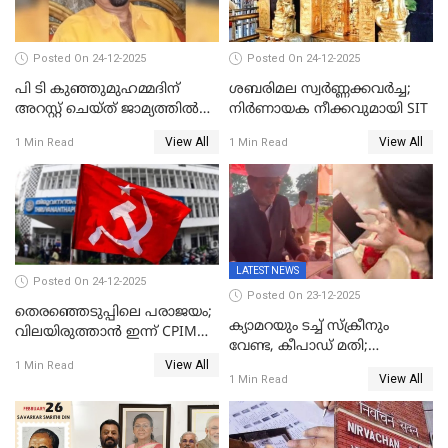
Posted On 24-12-2025
Posted On 24-12-2025
പി ടി കുഞ്ഞുമുഹമ്മദിന്
ശബരിമല സ്വര്‍ണ്ണക്കവര്‍ച്ച;
അറസ്റ്റ് ചെയ്ത് ജാമ്യത്തില്‍
നിർണായക നീക്കവുമായി SIT
വിട്ടു
View All
View All
1 Min Read
1 Min Read
LATEST NEWS
Posted On 24-12-2025
Posted On 23-12-2025
തെരഞ്ഞെടുപ്പിലെ പരാജയം;
ക്യാമറയും ടച്ച് സ്ക്രീനും
വിലയിരുത്താന്‍ ഇന്ന് CPIM
വേണ്ട, കീപാഡ് മതി;
യോഗം
View All
സ്ത്രീകൾക്ക് സ്മാർട്ട് ഫോൺ
1 Min Read
View All
1 Min Read
വിലക്കി രാജ്യത്തെ ഒരു
പഞ്ചായത്ത്