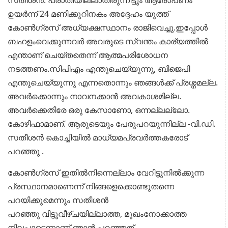
ഉയർന്ന് 24
മണിക്കൂറിനകം അദ്ദേഹം യൂത്ത്
കോൺഗ്രസ് അധ്യക്ഷസ്ഥാനം രാജിവെച്ചു.
ഇപ്പോൾ
ബഹളംവെക്കുന്നവർ അവരുടെ സ്വന്തം കാര്യത്തിൽ
എന്താണ് ചെയ്തതെന്ന് ആത്മപരിശോധന
നടത്തണം.
സിപിഎം എന്തുചെയ്യുന്നു, ബിജെപി
എന്തുചെയ്യുന്നു എന്നതൊന്നും ഞങ്ങൾക്ക്
പ്രശ്നമല്ല.
അവർക്കൊന്നും നാവനക്കാൻ അവകാശമില്ല.
അവർക്കെതിരേ ഒരു
കേസാണോ, ഒന്നല്ലല്ലോ.
കോഴിഫാമാണ്. ആരുടെയും പേരുപറയുന്നില്ല -വി.ഡി.
സതീശൻ കൊച്ചിയിൽ മാധ്യമപ്രവർത്തകരോട്
പറഞ്ഞു .
കോൺഗ്രസ് ഇതിൽനിന്നെല്ലാം വേറിട്ടുനിൽക്കുന്ന
പ്രസ്ഥാനമാണെന്ന് നിങ്ങളെക്കൊണ്ടുതന്നെ
പറയിക്കുമെന്നും സതീശൻ
പറഞ്ഞു
വിട്ടുവീഴ്ചയില്ലാത്ത, മുഖംനോക്കാത്ത
നിലപാടെന്നാണ് ഞാൻ പറഞ്ഞത്.