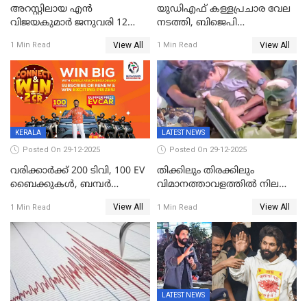
അറസ്റ്റിലായ എൻ
യുഡിഎഫ് കള്ളപ്രചാര വേല
വിജയകുമാർ ജനുവരി 12
നടത്തി, ബിജെപി
വരെ റിമാൻഡിൽ;
ഹിന്ദുവർഗീയത പ്രചരിപ്പിച്ചു,
View All
View All
1 Min Read
1 Min Read
ജാമ്യാപേക്ഷ ഈ മാസം 31ന്
ശബരിമല അത്ര
പരിഗണിക്കും
തിരിച്ചടിയായില്ല,സർക്കാരിനെക്കുറ
ജനങ്ങൾക്ക് മികച്ച
അഭിപ്രായം, എല്‍ഡിഎഫ്
അധികാരം നിലനിര്‍ത്തും,
ലോക്സഭ
തെരഞ്ഞെടുപ്പിനേക്കാൾ 17
KERALA
LATEST NEWS
ലക്ഷം വോട്ട് ലഭിച്ചു
Posted On 29-12-2025
Posted On 29-12-2025
വരിക്കാർക്ക് 200 ടിവി, 100 EV
തിക്കിലും തിരക്കിലും
ബൈക്കുകൾ, ബമ്പർ
വിമാനത്താവളത്തില്‍ നിലത്ത്
സമ്മാനമായി EV കാർ
വീണ് വിജയ്
View All
View All
1 Min Read
1 Min Read
ഉൾപ്പെടെ 2 കോടി രൂപയുടെ
സമ്മാനങ്ങളുമായി
കേരളവിഷൻ ബ്രോഡ്ബാൻഡ്
കണക്ട്&വിൻ
LATEST NEWS