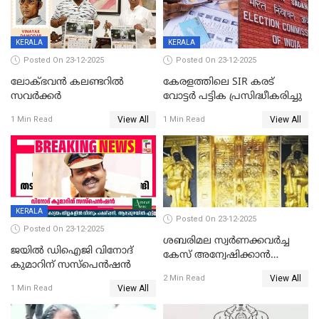
KERALA
KERALA
Posted On 23-12-2025
Posted On 23-12-2025
ലോക്ഭവൻ കലണ്ടറിൽ
കേരളത്തിലെ SIR കരട്
സവർക്കർ
വോട്ടര്‍ പട്ടിക പ്രസിദ്ധീകരിച്ചു
View All
View All
1 Min Read
1 Min Read
KERALA
Posted On 23-12-2025
Posted On 23-12-2025
ശബരിമല സ്വര്‍ണക്കവര്‍ച്ച
ജയിൽ ഡിഐജി വിനോദ്
കേസ് അന്വേഷിക്കാന്‍
കുമാറിന് സസ്പെൻഷൻ
തയ്യാറെന്ന് CBI
View All
2 Min Read
View All
1 Min Read