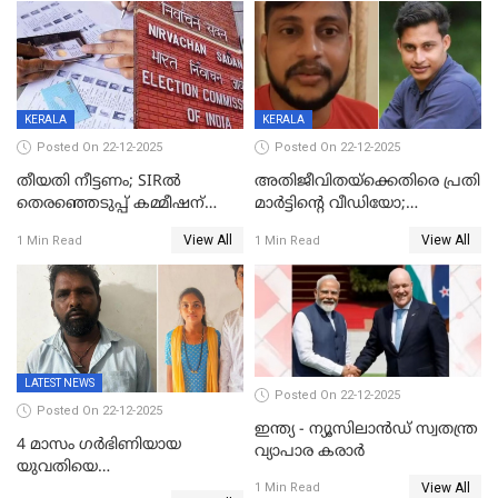
തദ്ദേശത്തിലെ യഥാർത്ഥ
കണക്ക് പുറത്ത്
KERALA
KERALA
Posted On 22-12-2025
Posted On 22-12-2025
തീയതി നീട്ടണം; SIRൽ
അതിജീവിതയ്‌ക്കെതിരെ പ്രതി
തെരഞ്ഞെടുപ്പ് കമ്മീഷന്
മാർട്ടിന്റെ വീഡിയോ;
കത്തയച്ച് കേരളം
പ്രചരിപ്പിച്ച മൂന്നുപേർ
View All
View All
1 Min Read
1 Min Read
അറസ്റ്റിൽ; നൂറോളം
സൈറ്റുകളിൽ നിന്നും
വിഡിയോ നീക്കം ചെയ്യാനും
പൊലീസ്
LATEST NEWS
Posted On 22-12-2025
Posted On 22-12-2025
ഇന്ത്യ - ന്യൂസിലാൻഡ് സ്വതന്ത്ര
4 മാസം ഗർഭിണിയായ
വ്യാപാര കരാർ
യുവതിയെ
View All
വെട്ടിക്കൊലപ്പെടുത്തി
1 Min Read