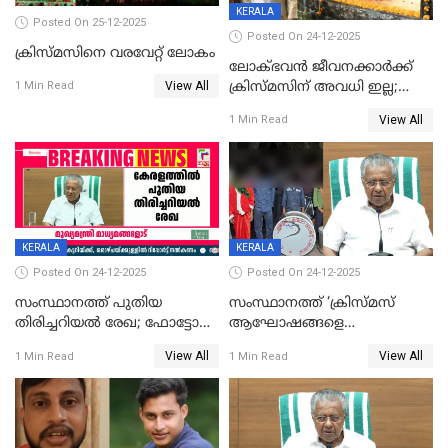
KERALA
Posted On 25-12-2025
Posted On 24-12-2025
ക്രിസ്മസിനെ വരവേറ്റ് ലോകം
ലോക്ഭവൻ ജീവനക്കാർക്ക്
View All
ക്രിസ്മസിന് അവധി ഇല്ല;
1 Min Read
ഹാജരാവാൻ ഉത്തരവ്
View All
1 Min Read
KERALA
KERALA
Posted On 24-12-2025
Posted On 24-12-2025
സംസ്ഥാനത്ത് പുതിയ
സംസ്ഥാനത്ത് ‘ക്രിസ്മസ്
തിരിച്ചറിയല്‍ രേഖ; ഫോട്ടോ
ആഘോഷങ്ങളെ
പതിപ്പിച്ച നേറ്റിവിറ്റി കാര്‍ഡ്
കടന്നാക്രമിയ്ക്കുന്നു; എല്ലാ
View All
View All
1 Min Read
1 Min Read
നല്‍കുമെന്ന് മുഖ്യമന്ത്രി; SIR
ആക്രമണങ്ങൾക്കും പിന്നിലും
ഹെല്‍പ് ഡസ്‌കുകള്‍
സംഘപരിവാർ’; മുഖ്യമന്ത്രി
ആരംഭിക്കാന്‍ മന്ത്രിസഭാ
യോഗ തീരുമാനം