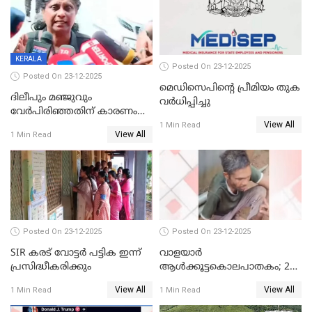
KERALA
Posted On 23-12-2025
Posted On 23-12-2025
മെഡിസെപിന്റെ പ്രീമിയം തുക
ദിലീപും മഞ്ജുവും
വർധിപ്പിച്ചു
വേർപിരിഞ്ഞതിന് കാരണം
View All
ദിലീപ് മഞ്ജുവിന് നൽകിയ ആ
1 Min Read
View All
1 Min Read
പഴയ മൊബൈലിൽ നിന്ന്
കണ്ടെത്തിയ ചാറ്റിൽ
നിന്നാണ്; എട്ടാം പ്രതിക്ക്
മോട്ടീവ് ഉണ്ടായിരുന്നെന്നും
അഡ്വ. ടി.ബി മിനി
Posted On 23-12-2025
Posted On 23-12-2025
SIR കരട് വോട്ടര്‍ പട്ടിക ഇന്ന്
വാളയാർ
പ്രസിദ്ധീകരിക്കും
ആൾക്കൂട്ടകൊലപാതകം; 2
പേർ കൂടി കസ്റ്റഡിയിൽ
View All
View All
1 Min Read
1 Min Read