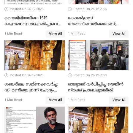
Posted On 26-12-2025
Posted On 26-12-2025
നൈജീരിയയിലെ ISIS
കോണ്‍ഗ്രസ്
കേന്ദ്രങ്ങളെ ആക്രമിച്ചുവെന്ന്
നേതാവിനെതിരെകേസ്;
ട്രംപ്
മുഖ്യമന്ത്രിയും ഉണ്ണികൃഷ്ണന്‍
View All
View All
1 Min Read
1 Min Read
പോറ്റിയും ഒപ്പമുള്ള AI ചിത്രം
പങ്കുവെച്ചു
Posted On 26-12-2025
Posted On 26-12-2025
ശബരിമല സ്വര്‍ണക്കവര്‍ച്ച;
രാജ്യത്ത് വര്‍ധിപ്പിച്ച ട്രെയിന്‍
ഡി മണിയെ ഇന്ന് ചോദ്യം
നിരക്ക് പ്രാബല്യത്തില്‍
ചെയ്യും
View All
View All
1 Min Read
1 Min Read