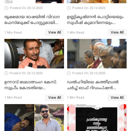
Posted On 25-12-2025
Posted On 25-12-2025
രൂക്ഷമായ ഭാഷയിൽ വിവാദ
ഉണ്ണികൃഷ്ണന്‍ പോറ്റിയെയും
ഫേസ്ബുക്ക് പോസ്റ്റുമായി
സുധീഷ് കുമാറിനെയും
നടൻ വിനായകൻ
വീണ്ടും ചോദ്യം ചെയ്ത് SIT
View All
View All
1 Min Read
1 Min Read
Posted On 25-12-2025
Posted On 25-12-2025
ഉന്നാവ് ബലാത്സംഗ കേസ്;
ഡൽഹിയിലെ കത്തീഡ്രൽ
സുപ്രീം കോടതിയെ
ചർച്ച് ഓഫ് റിഡംപ്ഷൻ
സമീപിക്കാനൊരുങ്ങി
സന്ദർശിച്ച് പ്രധാനമന്ത്രി
View All
View All
1 Min Read
1 Min Read
അതിജീവിത