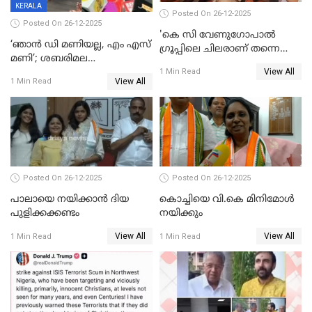
KERALA
Posted On 26-12-2025
Posted On 26-12-2025
'കെ സി വേണുഗോപാല്‍
‘ഞാൻ ഡി മണിയല്ല, എം എസ്
ഗ്രൂപ്പിലെ ചിലരാണ് തന്നെ
മണി’; ശബരിമല
തഴഞ്ഞത്'; ലാലി ജെയിംസ്
View All
സ്വർണക്കവർച്ചയുമായി ഒരു
1 Min Read
View All
1 Min Read
ബന്ധവും ഇല്ലെന്ന് എസ്ഐടി
ചോദ്യം ചെയ്ത ദിണ്ടിഗലിലെ
വ്യവസായി
Posted On 26-12-2025
Posted On 26-12-2025
പാലായെ നയിക്കാന്‍ ദിയ
കൊച്ചിയെ വി.കെ മിനിമോള്‍
പുളിക്കക്കണ്ടം
നയിക്കും
View All
View All
1 Min Read
1 Min Read