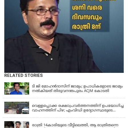
RELATED STORIES
KERALA
ടി ജി മോഹൻദാസിന് ജാമ്യം; ഉപാധികളോടെ ജാമ്യം
നൽകിയത് തിരുവനന്തപുരം ACJM കോടതി
KERALA
വെള്ളപ്പൊക്ക രക്ഷാപ്രവര്‍ത്തനത്തിന് ഉപയോഗിച്ച
വാഹനത്തിന് പിഴ; എംവിഡി ഉദ്യോഗസ്ഥരുടെ
സസ്പെൻഷൻ പിൻവലിച്ചു
KERALA
രാത്രി 14കാരിയുടെ വീട്ടിലെത്തി, ആ രാത്രിതന്നെ