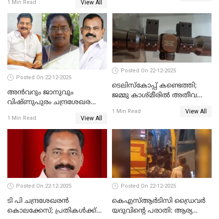
View All
1 Min Read
പിതാവും സഹോദരനും;
ദുരഭിമാനക്കൊലയിൽ
നടുങ്ങി കർണാടക
Posted On 22-12-2025
Posted On 22-12-2025
ടെലിസ്‌കോപ്പ് കണ്ടെത്തി;
അൻവറും ജാനുവും
ജമ്മു കാശ്മീരില്‍ അതീവ
വിഷ്ണുപുരം ചന്ദ്രശേഖരന്റെ
ജാഗ്രത നിര്‍ദ്ദേശം
View All
പാർട്ടിയും UDF
1 Min Read
View All
1 Min Read
അസോസിയേറ്റ് അംഗങ്ങൾ;
അസോസിയേറ്റ്
അംഗമാകാനില്ലെന്നും
UDFലേക്കില്ലെന്നും
വിഷ്ണുപുരം ചന്ദ്രശേഖരൻ
Posted On 22-12-2025
Posted On 22-12-2025
ടി പി ചന്ദ്രശേഖരന്‍
കെഎസ്ആർടിസി ഡ്രൈവർ
കൊലക്കേസ്; പ്രതികള്‍ക്ക്
യദുവിന്റെ പരാതി: ആര്യ