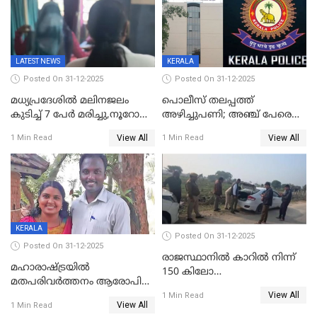
പ്രചരിപ്പിക്കുന്നുവെന്നും
കടകംപള്ളി സുരേന്ദ്രൻ
LATEST NEWS
KERALA
Posted On 31-12-2025
Posted On 31-12-2025
മധ്യപ്രദേശിൽ മലിനജലം
പൊലീസ് തലപ്പത്ത്
കുടിച്ച് 7 പേർ മരിച്ചു,നൂറോളം
അഴിച്ചുപണി; അഞ്ച് പേരെ
പേർ ഗുരുതരാവസ്ഥയിൽ
ഐജി റാങ്കിലേക്ക്
View All
View All
1 Min Read
1 Min Read
ഉയർത്തി,അജിതാ ബീഗം
ക്രൈംബ്രാഞ്ച് ഐജി,
എസ്.ശ്യാംസുന്ദർ
ഇന്റലിജൻസ് ഐജി
KERALA
Posted On 31-12-2025
Posted On 31-12-2025
രാജസ്ഥാനിൽ കാറിൽ നിന്ന്
മഹാരാഷ്ട്രയിൽ
150 കിലോ
മതപരിവർത്തനം ആരോപിച്ചു
സ്ഫോടകവസ്തുക്കൾ
View All
അറസ്റ്റിലായ മലയാളി
1 Min Read
പിടികൂടി
View All
1 Min Read
വൈദികനും ഭാര്യയ്ക്കും