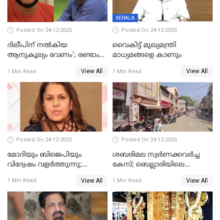
KERALA
Posted On 24-12-2025
Posted On 24-12-2025
ദിലീപിന് നല്‍കിയ
വൈകിട്ട് മുഖ്യമന്ത്രി
ആനുകൂല്യം വേണം'; രണ്ടാം
മാധ്യമങ്ങളെ കാണും
പ്രതി മാര്‍ട്ടിന്‍
View All
View All
1 Min Read
1 Min Read
ഹൈക്കോടതിയില്‍
Posted On 24-12-2025
Posted On 24-12-2025
മോദിയും ബിജെപിയും
ശബരിമല സ്വര്‍ണക്കവര്‍ച്ച
വിദ്വേഷം വളർത്തുന്നു;
കേസ്; ബെല്ലാരിയിലെ
പ്രതിഷേധവിമായി
ജ്വല്ലറിയില്‍ പരിശോധന
View All
View All
1 Min Read
1 Min Read
കോൺഗ്രസ്