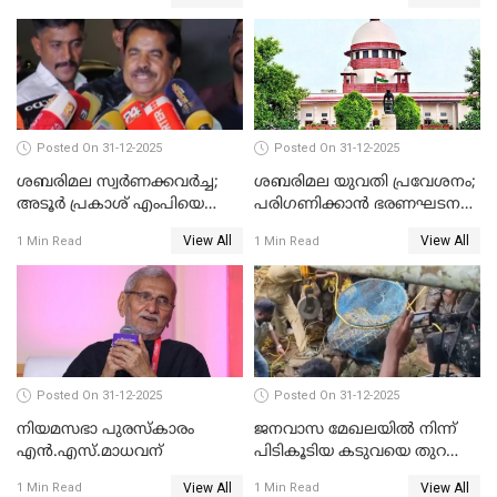
Posted On 31-12-2025
Posted On 31-12-2025
ശബരിമല സ്വര്‍ണക്കവര്‍ച്ച;
ശബരിമല യുവതി പ്രവേശനം;
അടൂര്‍ പ്രകാശ് എംപിയെ
പരിഗണിക്കാന്‍ ഭരണഘടന
ചോദ്യം ചെയ്യാൻ SIT
ബെഞ്ച്
View All
View All
1 Min Read
1 Min Read
Posted On 31-12-2025
Posted On 31-12-2025
നിയമസഭാ പുരസ്‌കാരം
ജനവാസ മേഖലയിൽ നിന്ന്
എൻ.എസ്.മാധവന്
പിടികൂടിയ കടുവയെ തുറന്നു
വിട്ടു
View All
View All
1 Min Read
1 Min Read