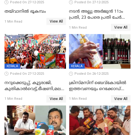
Posted On 27-12-2025
Posted On 27-12-2025
തയ്‌വാനിൽ ഭൂകമ്പം
നടൻ അല്ലു അർജുൻ 11ാം
പ്രതി, 23 പേരെ പ്രതി ചേർത്ത്
View All
1 Min Read
കുറ്റപത്രം സമർപ്പിച്ചു
View All
1 Min Read
KERALA
KERALA
Posted On 27-12-2025
Posted On 26-12-2025
നറുക്കെടുപ്പ്, കൂട്ടരാജി,
ക്രിസ്മസിന് ബെവ്‌കോയിൽ
കുതികാൽവെട്ട്,ഭീഷണി,മലബാറിലാകട്ടെ
ഇത്തവണയും റെക്കോഡ്
ട്വിസ്റ്റോട് ട്വിസ്റ്റും; അടിമുടി
വിൽപ്പന;കഴിഞ്ഞവർഷത്തേക്ക
View All
View All
1 Min Read
1 Min Read
നാടകീയമായി പഞ്ചായത്ത്
53 കോടി രൂപയുടെ അധിക
പ്രസിഡന്‍റ് തെരഞ്ഞെടുപ്പ്
വിൽപ്പന; മലയാളി കുടിച്ചു
തീർത്തത് 333 കോടിയുടെ
മദ്യം