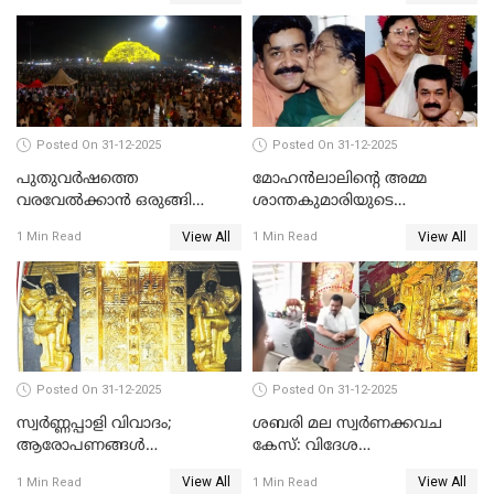
Posted On 31-12-2025
Posted On 31-12-2025
പുതുവര്‍ഷത്തെ
മോഹന്‍ലാലിന്റെ അമ്മ
വരവേല്‍ക്കാന്‍ ഒരുങ്ങി
ശാന്തകുമാരിയുടെ
ലോകം
സംസ്‌കാരം ഇന്ന്
View All
View All
1 Min Read
1 Min Read
Posted On 31-12-2025
Posted On 31-12-2025
സ്വർണ്ണപ്പാളി വിവാദം;
ശബരി മല സ്വർണക്കവച
ആരോപണങ്ങൾ
കേസ്: വിദേശ
അവസാനിക്കുന്നില്ല
വ്യവസായിയുടെ ആരോപണം
View All
View All
1 Min Read
1 Min Read
നിഷേധിച്ച് ഡി മണി