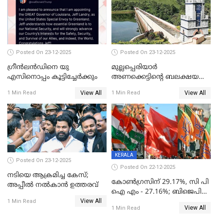
Posted On 23-12-2025
Posted On 23-12-2025
ഗ്രീന്‍ലന്‍ഡിനെ യു
മുല്ലപ്പെരിയാര്‍
എസിനൊപ്പം കൂട്ടിച്ചേര്‍ക്കും
അണക്കെട്ടിന്റെ ബലക്ഷയ
നിര്‍ണയം; പരിശോധന ഇന്ന്
View All
View All
1 Min Read
1 Min Read
തുടങ്ങും
KERALA
Posted On 23-12-2025
Posted On 22-12-2025
നടിയെ ആക്രമിച്ച കേസ്;
കോൺഗ്രസിന് 29.17%, സി പി
അപ്പീൽ നൽകാൻ ഉത്തരവ്
ഐ എം - 27.16%; ബിജെപി
View All
20% കടന്നത്
1 Min Read
View All
1 Min Read
തിരുവനന്തപുരത്ത് മാത്രം,