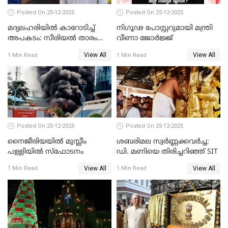
Posted On 25-12-2025
Posted On 25-12-2025
മദ്യലഹരിയിൽ കാറോടിച്ച്
നിഗൂഢ പോസ്റ്ററുമായി മന്ത്രി
അപകടം: സീരിയൽ താരം
വീണാ ജോർജ്ജ്
സിദ്ധാർത്ഥ് പ്രഭുവിനെതിരെ
View All
View All
1 Min Read
1 Min Read
കേസെടുത്തു
Posted On 25-12-2025
Posted On 25-12-2025
നൈജീരിയയിൽ മുസ്ലീം
ശബരിമല സ്വര്‍ണ്ണക്കവര്‍ച്ച;
പള്ളിയില്‍ സ്‌ഫോടനം
ഡി. മണിയെ തിരിച്ചറിഞ്ഞ് SIT
View All
View All
1 Min Read
1 Min Read