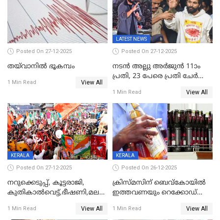
കണക്ട്&വിൻ
LATEST NEWS
Posted On 27-12-2025
Posted On 27-12-2025
തയ്‌വാനിൽ ഭൂകമ്പം
നടൻ അല്ലു അർജുൻ 11ാം
പ്രതി, 23 പേരെ പ്രതി ചേർത്ത്
View All
1 Min Read
കുറ്റപത്രം സമർപ്പിച്ചു
View All
1 Min Read
KERALA
KERALA
Posted On 27-12-2025
Posted On 26-12-2025
നറുക്കെടുപ്പ്, കൂട്ടരാജി,
ക്രിസ്മസിന് ബെവ്‌കോയിൽ
കുതികാൽവെട്ട്,ഭീഷണി,മലബാറിലാകട്ടെ
ഇത്തവണയും റെക്കോഡ്
ട്വിസ്റ്റോട് ട്വിസ്റ്റും; അടിമുടി
വിൽപ്പന;കഴിഞ്ഞവർഷത്തേക്ക
View All
View All
1 Min Read
1 Min Read
നാടകീയമായി പഞ്ചായത്ത്
53 കോടി രൂപയുടെ അധിക