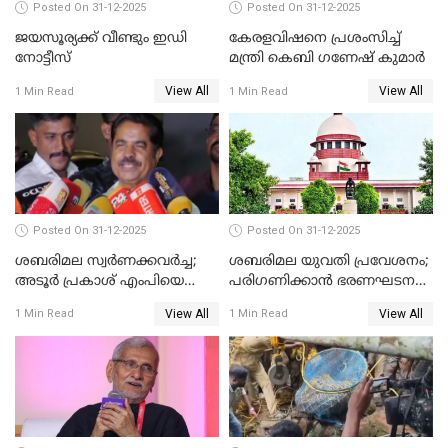
Posted On 31-12-2025
Posted On 31-12-2025
ജയസൂര്യക്ക് വീണ്ടും ഇഡി
കേരളവിഷനെ പ്രശംസിച്ച്
നോട്ടീസ്
മന്ത്രി കെബി ഗണേഷ് കുമാര്‍
View All
View All
1 Min Read
1 Min Read
Posted On 31-12-2025
Posted On 31-12-2025
ശബരിമല സ്വര്‍ണക്കവര്‍ച്ച;
ശബരിമല യുവതി പ്രവേശനം;
അടൂര്‍ പ്രകാശ് എംപിയെ
പരിഗണിക്കാന്‍ ഭരണഘടന
ചോദ്യം ചെയ്യാൻ SIT
ബെഞ്ച്
View All
View All
1 Min Read
1 Min Read