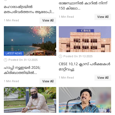
രാജസ്ഥാനിൽ കാറിൽ നിന്ന്
മഹാരാഷ്ട്രയിൽ
150 കിലോ
മതപരിവർത്തനം ആരോപിച്ചു
സ്ഫോടകവസ്തുക്കൾ
View All
അറസ്റ്റിലായ മലയാളി
1 Min Read
പിടികൂടി
View All
1 Min Read
വൈദികനും ഭാര്യയ്ക്കും
ഉൾപ്പെടെ 11പേർക്കും ജാമ്യം
LATEST NEWS
Posted On 31-12-2025
Posted On 31-12-2025
CBSE 10,12 ക്ലാസ് പരീക്ഷകള്‍
ഹാപ്പി ന്യൂഇയർ 2026;
മാറ്റിവച്ചു
കിരിബാത്തിയിൽ
View All
പുതുവർഷമെത്തി
1 Min Read
View All
1 Min Read