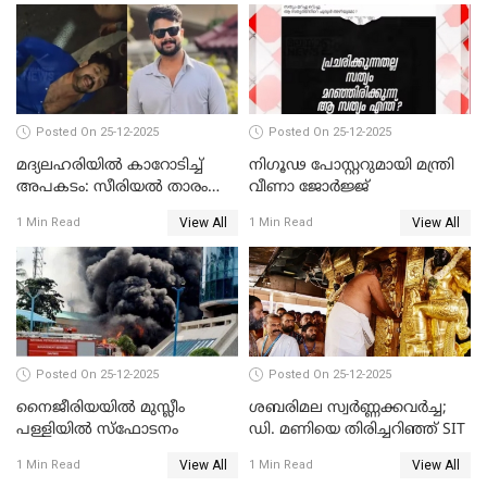
Posted On 25-12-2025
Posted On 25-12-2025
മദ്യലഹരിയിൽ കാറോടിച്ച്
നിഗൂഢ പോസ്റ്ററുമായി മന്ത്രി
അപകടം: സീരിയൽ താരം
വീണാ ജോർജ്ജ്
സിദ്ധാർത്ഥ് പ്രഭുവിനെതിരെ
View All
View All
1 Min Read
1 Min Read
കേസെടുത്തു
Posted On 25-12-2025
Posted On 25-12-2025
നൈജീരിയയിൽ മുസ്ലീം
ശബരിമല സ്വര്‍ണ്ണക്കവര്‍ച്ച;
പള്ളിയില്‍ സ്‌ഫോടനം
ഡി. മണിയെ തിരിച്ചറിഞ്ഞ് SIT
View All
View All
1 Min Read
1 Min Read