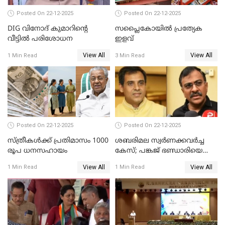
Posted On 22-12-2025
Posted On 22-12-2025
DIG വിനോദ് കുമാറിന്റെ
സപ്ലൈകോയിൽ പ്രത്യേക
വീട്ടില്‍ പരിശോധന
ഇളവ്
View All
View All
1 Min Read
3 Min Read
Posted On 22-12-2025
Posted On 22-12-2025
സ്ത്രീകള്‍ക്ക് പ്രതിമാസം 1000
ശബരിമല സ്വര്‍ണക്കവര്‍ച്ച
രൂപ ധനസഹായം
കേസ്; പങ്കജ് ഭണ്ഡാരിയെയും
ഗോവര്‍ധനെയും കസ്റ്റഡിയില്‍
View All
View All
1 Min Read
1 Min Read
വാങ്ങാന്‍ SIT