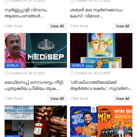
Posted On 31-12-2025
Posted On 31-12-2025
സ്വർണ്ണപ്പാളി വിവാദം;
ശബരി മല സ്വർണക്കവച
ആരോപണങ്ങൾ
കേസ്: വിദേശ
അവസാനിക്കുന്നില്ല
വ്യവസായിയുടെ ആരോപണം
View All
View All
1 Min Read
1 Min Read
നിഷേധിച്ച് ഡി മണി
KERALA
KERALA
Posted On 30-12-2025
Posted On 30-12-2025
മെഡിസെപ്പ് ഒന്നാംഘട്ടം നീട്ടി;
'ശിവലിംഗത്തിലേയ്ക്ക്
പുതുക്കിയ പ്രീമിയം തുക
ആര്‍ത്തവ രക്തം'; സുവര്‍ണ
ഈടാക്കുക ജനുവരി 31
കേരളം ലോട്ടറിയിലെ
View All
View All
1 Min Read
1 Min Read
മുതൽ
ചിത്രത്തിനെതിരെ ഹിന്ദു
ഐക്യവേദി പരാതി നൽകി