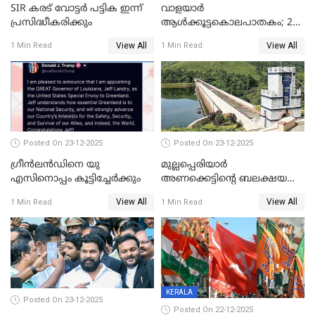
SIR കരട് വോട്ടര്‍ പട്ടിക ഇന്ന്
വാളയാർ
പ്രസിദ്ധീകരിക്കും
ആൾക്കൂട്ടകൊലപാതകം; 2
പേർ കൂടി കസ്റ്റഡിയിൽ
View All
View All
1 Min Read
1 Min Read
Posted On 23-12-2025
Posted On 23-12-2025
ഗ്രീന്‍ലന്‍ഡിനെ യു
മുല്ലപ്പെരിയാര്‍
എസിനൊപ്പം കൂട്ടിച്ചേര്‍ക്കും
അണക്കെട്ടിന്റെ ബലക്ഷയ
നിര്‍ണയം; പരിശോധന ഇന്ന്
View All
View All
1 Min Read
1 Min Read
തുടങ്ങും
KERALA
Posted On 23-12-2025
Posted On 22-12-2025