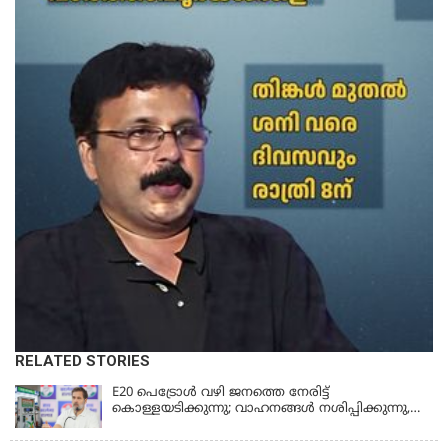
RELATED STORIES
E20 പെട്രോൾ വഴി ജനത്തെ നേരിട്ട്
കൊള്ളയടിക്കുന്നു; വാഹനങ്ങൾ നശിപ്പിക്കുന്നു,
ജീവിതങ്ങൾ നശിപ്പിക്കുന്നുവെന്നും രാഹുൽ ഗാന്ധി
KERALA