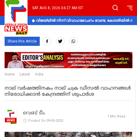
SAT AUG 8, 2026 04:27 AM IST
വിജയ്‌യിൽ നിന്ന് വിവാഹമോചനം വേണ്ട; കോടതിയിൽ നിലപാ
Share this Article
Home
Latest
India
നാല് വർഷത്തിനകം നാല് ചക്ര ഡീസല്‍ വാഹനങ്ങള്‍
നിരോധിക്കാന്‍ കേന്ദ്രത്തിന് ശുപാർശ
വെബ് ടീം
1 Min Read
Posted On 09-05-2023