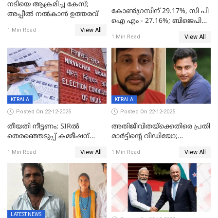
നടിയെ ആക്രമിച്ച കേസ്;
കോൺഗ്രസിന് 29.17%, സി പി
അപ്പീൽ നൽകാൻ ഉത്തരവ്
ഐ എം - 27.16%; ബിജെപി
View All
20% കടന്നത്
1 Min Read
View All
1 Min Read
തിരുവനന്തപുരത്ത് മാത്രം,
തദ്ദേശത്തിലെ യഥാർത്ഥ
കണക്ക് പുറത്ത്
KERALA
KERALA
Posted On 22-12-2025
Posted On 22-12-2025
തീയതി നീട്ടണം; SIRൽ
അതിജീവിതയ്‌ക്കെതിരെ പ്രതി
തെരഞ്ഞെടുപ്പ് കമ്മീഷന്
മാർട്ടിന്റെ വീഡിയോ;
കത്തയച്ച് കേരളം
പ്രചരിപ്പിച്ച മൂന്നുപേർ
View All
View All
1 Min Read
1 Min Read
അറസ്റ്റിൽ; നൂറോളം
സൈറ്റുകളിൽ നിന്നും
വിഡിയോ നീക്കം ചെയ്യാനും
പൊലീസ്
LATEST NEWS