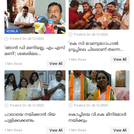
പ്രസിഡന്‍റ് തെരഞ്ഞെടുപ്പ്
വിൽപ്പന; മലയാളി കുടിച്ചു
തീർത്തത് 333 കോടിയുടെ
മദ്യം
KERALA
Posted On 26-12-2025
Posted On 26-12-2025
'കെ സി വേണുഗോപാല്‍
‘ഞാൻ ഡി മണിയല്ല, എം എസ്
ഗ്രൂപ്പിലെ ചിലരാണ് തന്നെ
മണി’; ശബരിമല
തഴഞ്ഞത്'; ലാലി ജെയിംസ്
View All
സ്വർണക്കവർച്ചയുമായി ഒരു
1 Min Read
View All
1 Min Read
ബന്ധവും ഇല്ലെന്ന് എസ്ഐടി
ചോദ്യം ചെയ്ത ദിണ്ടിഗലിലെ
വ്യവസായി
Posted On 26-12-2025
Posted On 26-12-2025
പാലായെ നയിക്കാന്‍ ദിയ
കൊച്ചിയെ വി.കെ മിനിമോള്‍
പുളിക്കക്കണ്ടം
നയിക്കും
View All
View All
1 Min Read
1 Min Read