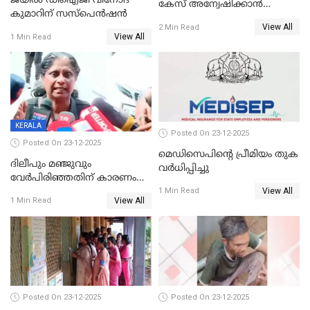
ജയിൽ ഡിഐജി വിനോദ്
കേസ് അന്വേഷിക്കാന്‍
കുമാറിന് സസ്പെൻഷൻ
തയ്യാറെന്ന് CBI
View All
2 Min Read
View All
1 Min Read
KERALA
Posted On 23-12-2025
Posted On 23-12-2025
മെഡിസെപിന്റെ പ്രീമിയം തുക
ദിലീപും മഞ്ജുവും
വർധിപ്പിച്ചു
വേർപിരിഞ്ഞതിന് കാരണം
View All
ദിലീപ് മഞ്ജുവിന് നൽകിയ ആ
1 Min Read
View All
1 Min Read
പഴയ മൊബൈലിൽ നിന്ന്
കണ്ടെത്തിയ ചാറ്റിൽ
നിന്നാണ്; എട്ടാം പ്രതിക്ക്
മോട്ടീവ് ഉണ്ടായിരുന്നെന്നും
അഡ്വ. ടി.ബി മിനി
Posted On 23-12-2025
Posted On 23-12-2025