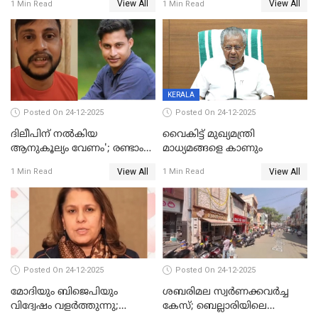
View All
View All
1 Min Read
1 Min Read
നല്‍കുമെന്ന് മുഖ്യമന്ത്രി; SIR
ആക്രമണങ്ങൾക്കും പിന്നിലും
ഹെല്‍പ് ഡസ്‌കുകള്‍
സംഘപരിവാർ’; മുഖ്യമന്ത്രി
ആരംഭിക്കാന്‍ മന്ത്രിസഭാ
യോഗ തീരുമാനം
KERALA
Posted On 24-12-2025
Posted On 24-12-2025
ദിലീപിന് നല്‍കിയ
വൈകിട്ട് മുഖ്യമന്ത്രി
ആനുകൂല്യം വേണം'; രണ്ടാം
മാധ്യമങ്ങളെ കാണും
പ്രതി മാര്‍ട്ടിന്‍
View All
View All
1 Min Read
1 Min Read
ഹൈക്കോടതിയില്‍
Posted On 24-12-2025
Posted On 24-12-2025
മോദിയും ബിജെപിയും
ശബരിമല സ്വര്‍ണക്കവര്‍ച്ച
വിദ്വേഷം വളർത്തുന്നു;
കേസ്; ബെല്ലാരിയിലെ