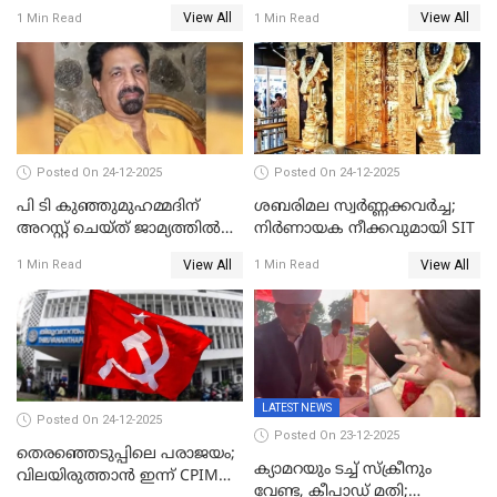
പ്രതിഷേധവിമായി
ജ്വല്ലറിയില്‍ പരിശോധന
View All
View All
1 Min Read
1 Min Read
കോൺഗ്രസ്
Posted On 24-12-2025
Posted On 24-12-2025
പി ടി കുഞ്ഞുമുഹമ്മദിന്
ശബരിമല സ്വര്‍ണ്ണക്കവര്‍ച്ച;
അറസ്റ്റ് ചെയ്ത് ജാമ്യത്തില്‍
നിർണായക നീക്കവുമായി SIT
വിട്ടു
View All
View All
1 Min Read
1 Min Read
LATEST NEWS
Posted On 24-12-2025
Posted On 23-12-2025
തെരഞ്ഞെടുപ്പിലെ പരാജയം;
ക്യാമറയും ടച്ച് സ്ക്രീനും
വിലയിരുത്താന്‍ ഇന്ന് CPIM
വേണ്ട, കീപാഡ് മതി;