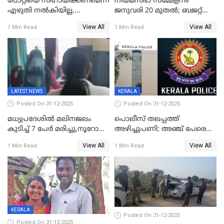
പോറ്റിയെ സഹായിക്കണമെന്ന്
നിയമസഭാ സമ്മേളനം
എഴുതി നൽകിയില്ല,
ജനുവരി 20 മുതല്‍; ബജറ്റ്
ജനങ്ങളെ
അവതരണം അവസാനവാരം;
View All
View All
1 Min Read
1 Min Read
തെറ്റിദ്ധരിപ്പിക്കരുത്,
മന്ത്രിസഭാ
സാങ്കൽപ്പിക കഥകൾ
യോഗതീരുമാനങ്ങൾ
പ്രചരിപ്പിക്കുന്നുവെന്നും
കടകംപള്ളി സുരേന്ദ്രൻ
LATEST NEWS
KERALA
Posted On 31-12-2025
Posted On 31-12-2025
മധ്യപ്രദേശിൽ മലിനജലം
പൊലീസ് തലപ്പത്ത്
കുടിച്ച് 7 പേർ മരിച്ചു,നൂറോളം
അഴിച്ചുപണി; അഞ്ച് പേരെ
പേർ ഗുരുതരാവസ്ഥയിൽ
ഐജി റാങ്കിലേക്ക്
View All
View All
1 Min Read
1 Min Read
ഉയർത്തി,അജിതാ ബീഗം
ക്രൈംബ്രാഞ്ച് ഐജി,
എസ്.ശ്യാംസുന്ദർ
ഇന്റലിജൻസ് ഐജി
KERALA
Posted On 31-12-2025
Posted On 31-12-2025