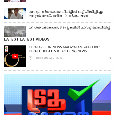
വിദ്യാർത്ഥി പ്രക്ഷോഭത്തിലും മറുപടി
LATEST NEWS
സഹപ്രവർത്തകയെ ലിഫ്റ്റിൽ വച്ച് പീഡിപ്പിച്ചു;
തരുൺ തേജ്‌പാലിന് 10 വർഷം തടവ്
മഴ ശക്തമാകുന്നു; 3 ജില്ലകളിൽ ചുവപ്പ് മുന്നറിയിപ്പ്
LATEST LATEST VIDEOS
KERALAVISION NEWS MALAYALAM 24X7 LIVE:
KERALA UPDATES & BREAKING NEWS
Posted On 03-01-2023