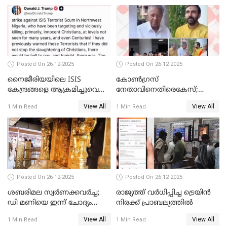
Posted On 26-12-2025
Posted On 26-12-2025
നൈജീരിയയിലെ ISIS
കോണ്‍ഗ്രസ്
കേന്ദ്രങ്ങളെ ആക്രമിച്ചുവെന്ന്
നേതാവിനെതിരെകേസ്;
ട്രംപ്
മുഖ്യമന്ത്രിയും ഉണ്ണികൃഷ്ണന്‍
View All
View All
1 Min Read
1 Min Read
പോറ്റിയും ഒപ്പമുള്ള AI ചിത്രം
പങ്കുവെച്ചു
Posted On 26-12-2025
Posted On 26-12-2025
ശബരിമല സ്വര്‍ണക്കവര്‍ച്ച;
രാജ്യത്ത് വര്‍ധിപ്പിച്ച ട്രെയിന്‍
ഡി മണിയെ ഇന്ന് ചോദ്യം
നിരക്ക് പ്രാബല്യത്തില്‍
ചെയ്യും
View All
View All
1 Min Read
1 Min Read