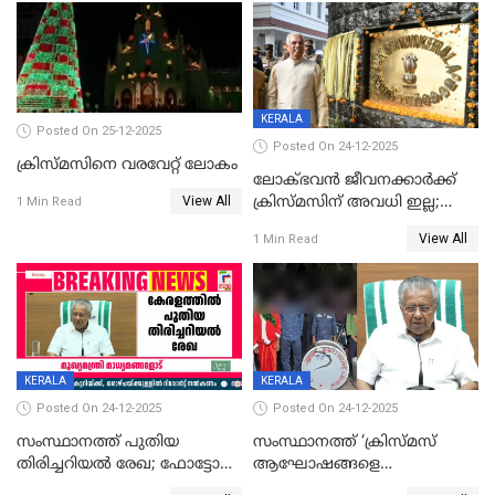
KERALA
Posted On 25-12-2025
Posted On 24-12-2025
ക്രിസ്മസിനെ വരവേറ്റ് ലോകം
ലോക്ഭവൻ ജീവനക്കാർക്ക്
View All
ക്രിസ്മസിന് അവധി ഇല്ല;
1 Min Read
ഹാജരാവാൻ ഉത്തരവ്
View All
1 Min Read
KERALA
KERALA
Posted On 24-12-2025
Posted On 24-12-2025
സംസ്ഥാനത്ത് പുതിയ
സംസ്ഥാനത്ത് ‘ക്രിസ്മസ്
തിരിച്ചറിയല്‍ രേഖ; ഫോട്ടോ
ആഘോഷങ്ങളെ
പതിപ്പിച്ച നേറ്റിവിറ്റി കാര്‍ഡ്
കടന്നാക്രമിയ്ക്കുന്നു; എല്ലാ