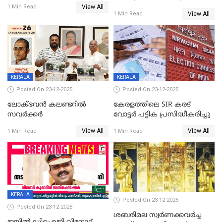
യോഗം
View All
സ്ത്രീകൾക്ക് സ്മാർട്ട് ഫോൺ
1 Min Read
View All
1 Min Read
വിലക്കി രാജ്യത്തെ ഒരു
പഞ്ചായത്ത്
KERALA
KERALA
Posted On 23-12-2025
Posted On 23-12-2025
ലോക്ഭവൻ കലണ്ടറിൽ
കേരളത്തിലെ SIR കരട്
സവർക്കർ
വോട്ടര്‍ പട്ടിക പ്രസിദ്ധീകരിച്ചു
View All
View All
1 Min Read
1 Min Read
KERALA
Posted On 23-12-2025
Posted On 23-12-2025
ശബരിമല സ്വര്‍ണക്കവര്‍ച്ച