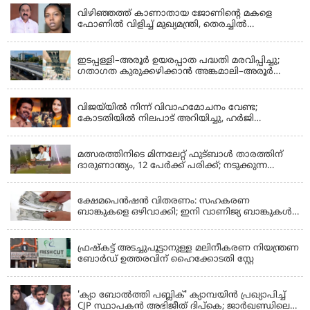
വിഴിഞ്ഞത്ത് കാണാതായ ജോണിന്റെ മകളെ
ഫോണിൽ വിളിച്ച് മുഖ്യമന്ത്രി, തെരച്ചിൽ
ഊർജിതമാക്കുമെന്ന് ഉറപ്പ് നൽകി; മന്ത്രി സിപി
KERALA
ജോൺ അഞ്ചുതെങ്ങിൽ; കടലിൽ
പോകുന്നവരെയും ഉൾപ്പെടുത്തി നാളെ ഊർജിത
ഇടപ്പള്ളി–അരൂർ ഉയരപ്പാത പദ്ധതി മരവിപ്പിച്ചു;
തെരച്ചിൽ
ഗതാഗത കുരുക്കഴിക്കാൻ അങ്കമാലി–അരൂർ
ബൈപാസ് പദ്ധതി വേഗത്തിലാക്കുമെന്ന് ഗഡ്കരി
LATEST NEWS
വിജയ്‌യിൽ നിന്ന് വിവാഹമോചനം വേണ്ട;
കോടതിയിൽ നിലപാട് അറിയിച്ചു, ഹർജി
പിൻവലിക്കുന്നെന്ന് സംഗീത
LATEST NEWS
മത്സരത്തിനിടെ മിന്നലേറ്റ് ഫുട്‌ബാൾ താരത്തിന്
ദാരുണാന്ത്യം, 12 പേർക്ക് പരിക്ക്; നടുക്കുന്ന
വീഡിയോ
KERALA
ക്ഷേമപെൻഷൻ വിതരണം: സഹകരണ
ബാങ്കുകളെ ഒഴിവാക്കി; ഇനി വാണിജ്യ ബാങ്കുകൾ
മാത്രം
KERALA
ഫ്രഷ്‌കട്ട് അടച്ചുപൂട്ടാനുള്ള മലിനീകരണ നിയന്ത്രണ
ബോർഡ് ഉത്തരവിന് ഹൈക്കോടതി സ്റ്റേ
KERALA
'ക്യാ ബോൽത്തി പബ്ലിക്' ക്യാമ്പയിൻ പ്രഖ്യാപിച്ച്
CJP സ്ഥാപകൻ അഭിജീത് ദിപ്കെ; ജാർഖണ്ഡിലെ