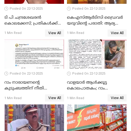
Posted On 22-12-2025
Posted On 22-12-2025
ടി പി ചന്ദ്രശേഖരന്‍
കെഎസ്ആർടിസി ഡ്രൈവർ
കൊലക്കേസ്; പ്രതികള്‍ക്ക്
യദുവിന്റെ പരാതി: ആര്യ
വീണ്ടും പരോള്‍
രാജേന്ദ്രനും സച്ചിൻ ദേവിനും
View All
View All
1 Min Read
1 Min Read
കോടതി നോട്ടീസ്
Posted On 22-12-2025
Posted On 22-12-2025
റാം നാരായണന്റെ
വാളയാർ ആൾക്കൂട്ട
കുടുംബത്തിന് നീതി
കൊലപാതകം; റാം
ഉറപ്പാക്കും; പിണറായി
നാരായണൻ നേരിട്ടത് ക്രൂര
View All
View All
1 Min Read
1 Min Read
വിജയന്‍
പീഡനം