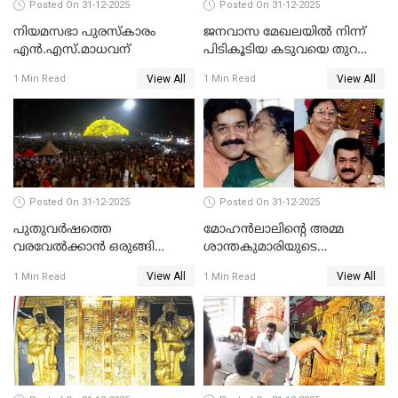
Posted On 31-12-2025
Posted On 31-12-2025
നിയമസഭാ പുരസ്‌കാരം
ജനവാസ മേഖലയിൽ നിന്ന്
എൻ.എസ്.മാധവന്
പിടികൂടിയ കടുവയെ തുറന്നു
വിട്ടു
View All
View All
1 Min Read
1 Min Read
Posted On 31-12-2025
Posted On 31-12-2025
പുതുവര്‍ഷത്തെ
മോഹന്‍ലാലിന്റെ അമ്മ
വരവേല്‍ക്കാന്‍ ഒരുങ്ങി
ശാന്തകുമാരിയുടെ
ലോകം
സംസ്‌കാരം ഇന്ന്
View All
View All
1 Min Read
1 Min Read