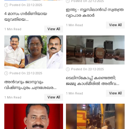
Posted On 22-12-2025
Posted On 22-12-2025
ഇന്ത്യ - ന്യൂസിലാൻഡ് സ്വതന്ത്ര
4 മാസം ഗർഭിണിയായ
വ്യാപാര കരാർ
യുവതിയെ
View All
വെട്ടിക്കൊലപ്പെടുത്തി
1 Min Read
View All
1 Min Read
പിതാവും സഹോദരനും;
ദുരഭിമാനക്കൊലയിൽ
നടുങ്ങി കർണാടക
Posted On 22-12-2025
Posted On 22-12-2025
ടെലിസ്‌കോപ്പ് കണ്ടെത്തി;
അൻവറും ജാനുവും
ജമ്മു കാശ്മീരില്‍ അതീവ
വിഷ്ണുപുരം ചന്ദ്രശേഖരന്റെ
ജാഗ്രത നിര്‍ദ്ദേശം
View All
പാർട്ടിയും UDF
1 Min Read
View All
1 Min Read
അസോസിയേറ്റ് അംഗങ്ങൾ;
അസോസിയേറ്റ്
അംഗമാകാനില്ലെന്നും
UDFലേക്കില്ലെന്നും
വിഷ്ണുപുരം ചന്ദ്രശേഖരൻ