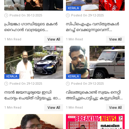
KERALA
Posted On 30-12-2025
Posted On 29-12-2025
പ്രിയങ്കാ ​ഗാന്ധിയുടെ മകൻ
സിപിഐഎം വസ്തുതകൾ
റൈഹാൻ വാദ്രയുടെ
മറച്ച് വെക്കുന്നുവെന്ന്
വിവാഹനിശ്ചയം
സിപിഐ, 'പത്മകുമാറിനെ
View All
View All
1 Min Read
1 Min Read
കഴിഞ്ഞതായി റിപ്പോർട്ട്
സംരക്ഷിച്ചത്
തിരിച്ചടിച്ചു',വെള്ളാപ്പള്ളിയെ
ന്യായീകരിക്കുന്നതിലും
CPIഎക്സിക്യൂട്ടീവിൽ
വിമർശനം
KERALA
KERALA
Posted On 29-12-2025
Posted On 29-12-2025
നടൻ ജയസൂര്യയെ ഇഡി
വിലങ്ങുകൊണ്ട് സ്വയം നെറ്റി
ചോദ്യം ചെയ്ത് വിട്ടയച്ചു, ഭാര്യ
അടിച്ചുപൊട്ടിച്ചു; കസ്റ്റഡിയിൽ
സരിതയുടെയും
എടുക്കുന്നതിനിടെ
View All
View All
1 Min Read
1 Min Read
മൊഴിയെടുത്തു
വധശ്രമക്കേസ് പ്രതി
വിലങ്ങുമായി രക്ഷപ്പെട്ടു;
വ്യാപക തെരച്ചിൽ