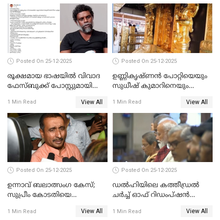
Posted On 25-12-2025
Posted On 25-12-2025
രൂക്ഷമായ ഭാഷയിൽ വിവാദ
ഉണ്ണികൃഷ്ണന്‍ പോറ്റിയെയും
ഫേസ്ബുക്ക് പോസ്റ്റുമായി
സുധീഷ് കുമാറിനെയും
നടൻ വിനായകൻ
വീണ്ടും ചോദ്യം ചെയ്ത് SIT
View All
View All
1 Min Read
1 Min Read
Posted On 25-12-2025
Posted On 25-12-2025
ഉന്നാവ് ബലാത്സംഗ കേസ്;
ഡൽഹിയിലെ കത്തീഡ്രൽ
സുപ്രീം കോടതിയെ
ചർച്ച് ഓഫ് റിഡംപ്ഷൻ
സമീപിക്കാനൊരുങ്ങി
സന്ദർശിച്ച് പ്രധാനമന്ത്രി
View All
View All
1 Min Read
1 Min Read
അതിജീവിത