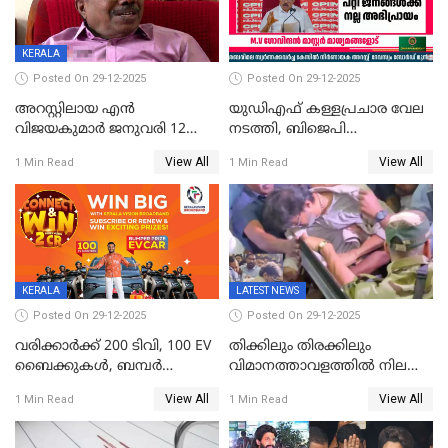
KERALA
Posted On 29-12-2025
Posted On 29-12-2025
അറസ്റ്റിലായ എൻ
യുഡിഎഫ് കള്ളപ്രചാര വേല
വിജയകുമാർ ജനുവരി 12
നടത്തി, ബിജെപി
വരെ റിമാൻഡിൽ;
ഹിന്ദുവർഗീയത പ്രചരിപ്പിച്ചു,
View All
View All
1 Min Read
1 Min Read
ജാമ്യാപേക്ഷ ഈ മാസം 31ന്
ശബരിമല അത്ര
പരിഗണിക്കും
തിരിച്ചടിയായില്ല,സർക്കാരിനെക്കുറ
ജനങ്ങൾക്ക് മികച്ച
അഭിപ്രായം, എല്‍ഡിഎഫ്
അധികാരം നിലനിര്‍ത്തും,
ലോക്സഭ
തെരഞ്ഞെടുപ്പിനേക്കാൾ 17
KERALA
LATEST NEWS
ലക്ഷം വോട്ട് ലഭിച്ചു
Posted On 29-12-2025
Posted On 29-12-2025
വരിക്കാർക്ക് 200 ടിവി, 100 EV
തിക്കിലും തിരക്കിലും
ബൈക്കുകൾ, ബമ്പർ
വിമാനത്താവളത്തില്‍ നിലത്ത്
സമ്മാനമായി EV കാർ
വീണ് വിജയ്
View All
View All
1 Min Read
1 Min Read
ഉൾപ്പെടെ 2 കോടി രൂപയുടെ
സമ്മാനങ്ങളുമായി
കേരളവിഷൻ ബ്രോഡ്ബാൻഡ്