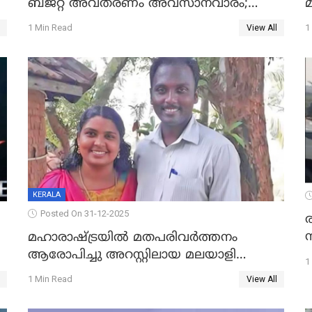
ബജറ്റ് അവതരണം അവസാനവാരം;
മന്ത്രിസഭാ യോഗതീരുമാനങ്ങൾ
1 Min Read
1
View All
KERALA
Posted On 31-12-2025
മഹാരാഷ്ട്രയിൽ മതപരിവർത്തനം
ആരോപിച്ചു അറസ്റ്റിലായ മലയാളി
1
വൈദികനും ഭാര്യയ്ക്കും ഉൾപ്പെടെ
1 Min Read
View All
11പേർക്കും ജാമ്യം