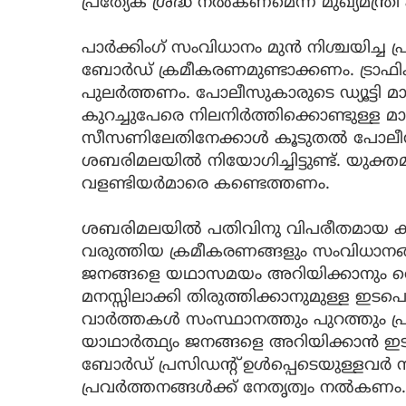
പ്രത്യേക ശ്രദ്ധ നൽകണമെന്ന് മുഖ്യമന്ത്ര
പാർക്കിംഗ് സംവിധാനം മുൻ നിശ്ചയിച്ച 
ബോർഡ് ക്രമീകരണമുണ്ടാക്കണം. ട്രാഫിക
പുലർത്തണം. പോലീസുകാരുടെ ഡ്യൂട്ടി മാറ്
കുറച്ചുപേരെ നിലനിർത്തിക്കൊണ്ടുള്ള മാ
സീസണിലേതിനേക്കാൾ കൂടുതൽ പോല
ശബരിമലയിൽ നിയോഗിച്ചിട്ടുണ്ട്. യുക
വളണ്ടിയർമാരെ കണ്ടെത്തണം.
ശബരിമലയിൽ പതിവിനു വിപരീതമായ കാര്യങ്
വരുത്തിയ ക്രമീകരണങ്ങളും സംവിധാനങ്
ജനങ്ങളെ യഥാസമയം അറിയിക്കാനും തെറ്
മനസ്സിലാക്കി തിരുത്തിക്കാനുമുള്ള ഇടപ
വാർത്തകൾ സംസ്ഥാനത്തും പുറത്തും പ്രചരി
യാഥാർത്ഥ്യം ജനങ്ങളെ അറിയിക്കാൻ ഇ
ബോർഡ് പ്രസിഡന്റ് ഉൾപ്പെടെയുള്ളവർ സന
പ്രവർത്തനങ്ങൾക്ക് നേതൃത്വം നൽകണം.