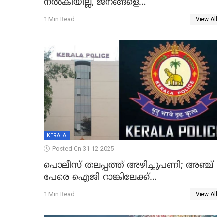
നൽകിയില്ല, ജനങ്ങളെ
തെറ്റിദ്ധരിപ്പിക്കരുത്, സാങ്കൽപ്പിക
1 Min Read
View All
കഥകൾ പ്രചരിപ്പിക്കുന്നുവെന്നും
കടകംപള്ളി സുരേന്ദ്രൻ
KERALA
Posted On 31-12-2025
പൊലീസ് തലപ്പത്ത് അഴിച്ചുപണി; അഞ്ച്
പേരെ ഐജി റാങ്കിലേക്ക്
ഉയർത്തി,അജിതാ ബീഗം ക്രൈംബ്രാഞ്ച്
1 Min Read
View All
ഐജി, എസ്.ശ്യാംസുന്ദർ ഇന്റലിജൻസ്
ഐജി