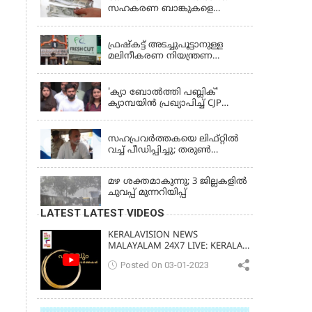
സഹകരണ ബാങ്കുകളെ
ഒഴിവാക്കി; ഇനി വാണിജ്യ
KERALA
ബാങ്കുകൾ മാത്രം
ഫ്രഷ്‌കട്ട് അടച്ചുപൂട്ടാനുള്ള
മലിനീകരണ നിയന്ത്രണ
ബോർഡ് ഉത്തരവിന്
KERALA
ഹൈക്കോടതി സ്റ്റേ
'ക്യാ ബോൽത്തി പബ്ലിക്'
ക്യാമ്പയിൻ പ്രഖ്യാപിച്ച് CJP
സ്ഥാപകൻ അഭിജീത് ദിപ്കെ;
LATEST NEWS
ജാർഖണ്ഡിലെ വിദ്യാർത്ഥി
പ്രക്ഷോഭത്തിലും മറുപടി
സഹപ്രവർത്തകയെ ലിഫ്റ്റിൽ
വച്ച് പീഡിപ്പിച്ചു; തരുൺ
തേജ്‌പാലിന് 10 വർഷം തടവ്
മഴ ശക്തമാകുന്നു; 3 ജില്ലകളിൽ
ചുവപ്പ് മുന്നറിയിപ്പ്
LATEST LATEST VIDEOS
KERALAVISION NEWS
MALAYALAM 24X7 LIVE: KERALA
UPDATES & BREAKING NEWS
Posted On 03-01-2023