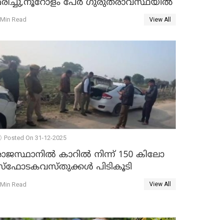
മരിച്ചു,നൂറോളം പേർ ഗുരുതരാവസ്ഥയിൽ
 Min Read
View All
Posted On 31-12-2025
രാജസ്ഥാനിൽ കാറിൽ നിന്ന് 150 കിലോ
സ്ഫോടകവസ്തുക്കൾ പിടികൂടി
 Min Read
View All