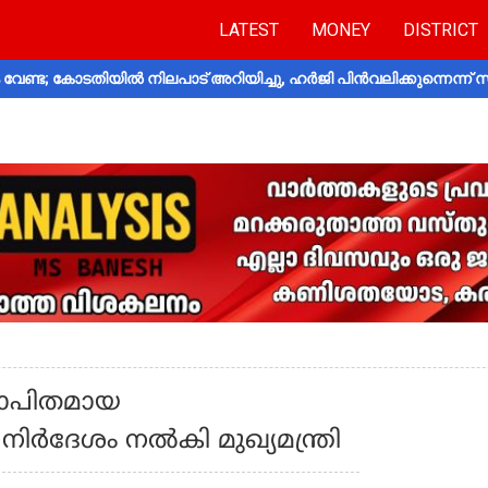
LATEST
MONEY
DISTRICT
വേണ്ട; കോടതിയിൽ നിലപാട് അറിയിച്ചു, ഹർജി പിൻവലിക്കുന്നെന്ന്
ോപിതമായ
ിർദേശം നൽകി മുഖ്യമന്ത്രി