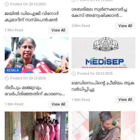
Posted On 23-12-2025
ശബരിമല സ്വര്‍ണക്കവര്‍ച്ച
ജയിൽ ഡിഐജി വിനോദ്
കേസ് അന്വേഷിക്കാന്‍
കുമാറിന് സസ്പെൻഷൻ
തയ്യാറെന്ന് CBI
View All
2 Min Read
View All
1 Min Read
KERALA
Posted On 23-12-2025
Posted On 23-12-2025
മെഡിസെപിന്റെ പ്രീമിയം തുക
ദിലീപും മഞ്ജുവും
വർധിപ്പിച്ചു
വേർപിരിഞ്ഞതിന് കാരണം
View All
ദിലീപ് മഞ്ജുവിന് നൽകിയ ആ
1 Min Read
View All
1 Min Read
പഴയ മൊബൈലിൽ നിന്ന്
കണ്ടെത്തിയ ചാറ്റിൽ
നിന്നാണ്; എട്ടാം പ്രതിക്ക്
മോട്ടീവ് ഉണ്ടായിരുന്നെന്നും
അഡ്വ. ടി.ബി മിനി