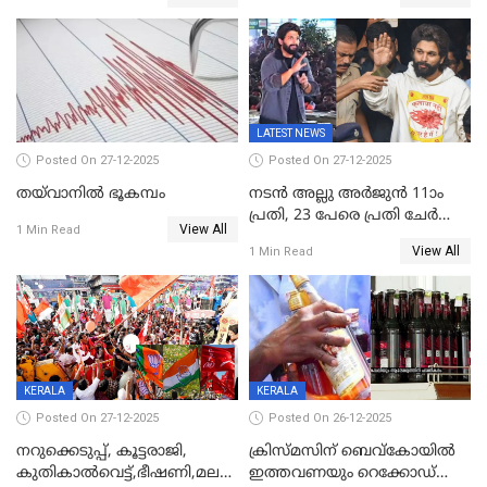
ഉൾപ്പെടെ 2 കോടി രൂപയുടെ
സമ്മാനങ്ങളുമായി
കേരളവിഷൻ ബ്രോഡ്ബാൻഡ്
കണക്ട്&വിൻ
LATEST NEWS
Posted On 27-12-2025
Posted On 27-12-2025
തയ്‌വാനിൽ ഭൂകമ്പം
നടൻ അല്ലു അർജുൻ 11ാം
പ്രതി, 23 പേരെ പ്രതി ചേർത്ത്
View All
1 Min Read
കുറ്റപത്രം സമർപ്പിച്ചു
View All
1 Min Read
KERALA
KERALA
Posted On 27-12-2025
Posted On 26-12-2025
നറുക്കെടുപ്പ്, കൂട്ടരാജി,
ക്രിസ്മസിന് ബെവ്‌കോയിൽ
കുതികാൽവെട്ട്,ഭീഷണി,മലബാറിലാകട്ടെ
ഇത്തവണയും റെക്കോഡ്