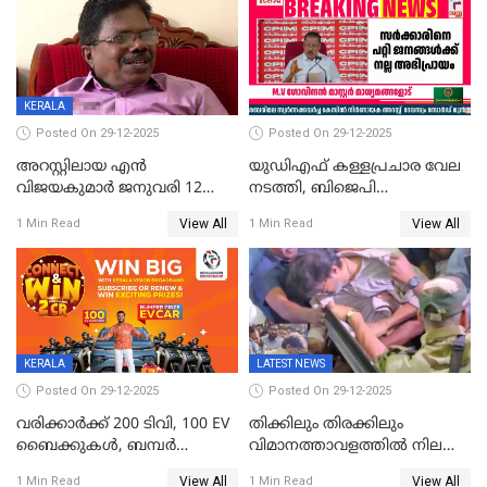
വ്യാപക തെരച്ചിൽ
KERALA
Posted On 29-12-2025
Posted On 29-12-2025
അറസ്റ്റിലായ എൻ
യുഡിഎഫ് കള്ളപ്രചാര വേല
വിജയകുമാർ ജനുവരി 12
നടത്തി, ബിജെപി
വരെ റിമാൻഡിൽ;
ഹിന്ദുവർഗീയത പ്രചരിപ്പിച്ചു,
View All
View All
1 Min Read
1 Min Read
ജാമ്യാപേക്ഷ ഈ മാസം 31ന്
ശബരിമല അത്ര
പരിഗണിക്കും
തിരിച്ചടിയായില്ല,സർക്കാരിനെക്കുറ
ജനങ്ങൾക്ക് മികച്ച
അഭിപ്രായം, എല്‍ഡിഎഫ്
അധികാരം നിലനിര്‍ത്തും,
ലോക്സഭ
തെരഞ്ഞെടുപ്പിനേക്കാൾ 17
KERALA
LATEST NEWS
ലക്ഷം വോട്ട് ലഭിച്ചു
Posted On 29-12-2025
Posted On 29-12-2025
വരിക്കാർക്ക് 200 ടിവി, 100 EV
തിക്കിലും തിരക്കിലും
ബൈക്കുകൾ, ബമ്പർ
വിമാനത്താവളത്തില്‍ നിലത്ത്
സമ്മാനമായി EV കാർ
വീണ് വിജയ്
View All
View All
1 Min Read
1 Min Read