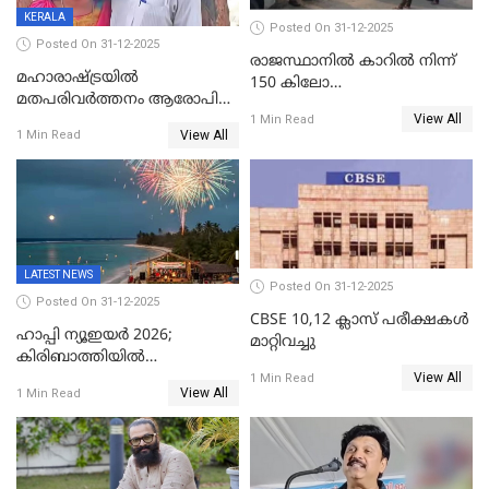
KERALA
Posted On 31-12-2025
Posted On 31-12-2025
രാജസ്ഥാനിൽ കാറിൽ നിന്ന്
മഹാരാഷ്ട്രയിൽ
150 കിലോ
മതപരിവർത്തനം ആരോപിച്ചു
സ്ഫോടകവസ്തുക്കൾ
View All
അറസ്റ്റിലായ മലയാളി
1 Min Read
പിടികൂടി
View All
1 Min Read
വൈദികനും ഭാര്യയ്ക്കും
ഉൾപ്പെടെ 11പേർക്കും ജാമ്യം
LATEST NEWS
Posted On 31-12-2025
Posted On 31-12-2025
CBSE 10,12 ക്ലാസ് പരീക്ഷകള്‍
ഹാപ്പി ന്യൂഇയർ 2026;
മാറ്റിവച്ചു
കിരിബാത്തിയിൽ
View All
പുതുവർഷമെത്തി
1 Min Read
View All
1 Min Read