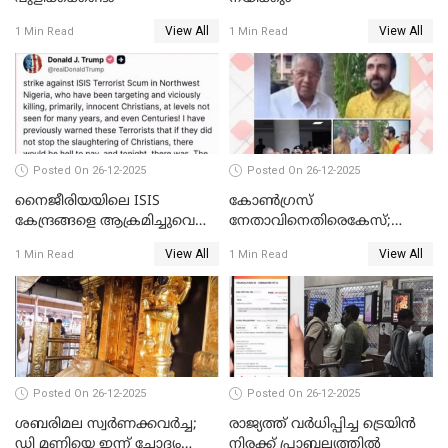
View All
View All
1 Min Read
1 Min Read
Posted On 26-12-2025
Posted On 26-12-2025
നൈജീരിയയിലെ ISIS
കോണ്‍ഗ്രസ്
കേന്ദ്രങ്ങളെ ആക്രമിച്ചുവെന്ന്
നേതാവിനെതിരെകേസ്;
ട്രംപ്
മുഖ്യമന്ത്രിയും ഉണ്ണികൃഷ്ണന്‍
View All
View All
1 Min Read
1 Min Read
പോറ്റിയും ഒപ്പമുള്ള AI ചിത്രം
പങ്കുവെച്ചു
Posted On 26-12-2025
Posted On 26-12-2025
ശബരിമല സ്വര്‍ണക്കവര്‍ച്ച;
രാജ്യത്ത് വര്‍ധിപ്പിച്ച ട്രെയിന്‍
ഡി മണിയെ ഇന്ന് ചോദ്യം
നിരക്ക് പ്രാബല്യത്തില്‍