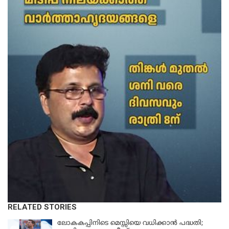
RELATED STORIES
ലോകകപ്പിനിടെ മെസ്സിയെ വധിക്കാൻ പദ്ധതി;