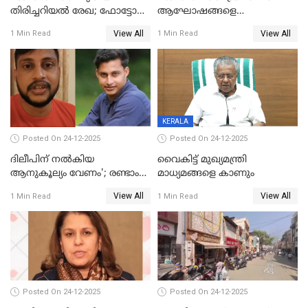
തിരിച്ചറിയല്‍ രേഖ; ഫോട്ടോ
ആഘോഷങ്ങളെ
പതിപ്പിച്ച നേറ്റിവിറ്റി കാര്‍ഡ്
കടന്നാക്രമിയ്ക്കുന്നു; എല്ലാ
View All
View All
1 Min Read
1 Min Read
നല്‍കുമെന്ന് മുഖ്യമന്ത്രി; SIR
ആക്രമണങ്ങൾക്കും പിന്നിലും
ഹെല്‍പ് ഡസ്‌കുകള്‍
സംഘപരിവാർ’; മുഖ്യമന്ത്രി
ആരംഭിക്കാന്‍ മന്ത്രിസഭാ
യോഗ തീരുമാനം
KERALA
Posted On 24-12-2025
Posted On 24-12-2025
ദിലീപിന് നല്‍കിയ
വൈകിട്ട് മുഖ്യമന്ത്രി
ആനുകൂല്യം വേണം'; രണ്ടാം
മാധ്യമങ്ങളെ കാണും
പ്രതി മാര്‍ട്ടിന്‍
View All
View All
1 Min Read
1 Min Read
ഹൈക്കോടതിയില്‍
Posted On 24-12-2025
Posted On 24-12-2025