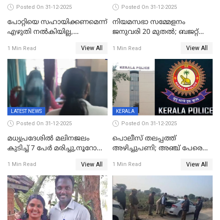
Posted On 31-12-2025
Posted On 31-12-2025
പോറ്റിയെ സഹായിക്കണമെന്ന്
നിയമസഭാ സമ്മേളനം
എഴുതി നൽകിയില്ല,
ജനുവരി 20 മുതല്‍; ബജറ്റ്
ജനങ്ങളെ
അവതരണം അവസാനവാരം;
View All
View All
1 Min Read
1 Min Read
തെറ്റിദ്ധരിപ്പിക്കരുത്,
മന്ത്രിസഭാ
സാങ്കൽപ്പിക കഥകൾ
യോഗതീരുമാനങ്ങൾ
പ്രചരിപ്പിക്കുന്നുവെന്നും
കടകംപള്ളി സുരേന്ദ്രൻ
LATEST NEWS
KERALA
Posted On 31-12-2025
Posted On 31-12-2025
മധ്യപ്രദേശിൽ മലിനജലം
പൊലീസ് തലപ്പത്ത്
കുടിച്ച് 7 പേർ മരിച്ചു,നൂറോളം
അഴിച്ചുപണി; അഞ്ച് പേരെ
പേർ ഗുരുതരാവസ്ഥയിൽ
ഐജി റാങ്കിലേക്ക്
View All
View All
1 Min Read
1 Min Read
ഉയർത്തി,അജിതാ ബീഗം
ക്രൈംബ്രാഞ്ച് ഐജി,
എസ്.ശ്യാംസുന്ദർ
ഇന്റലിജൻസ് ഐജി