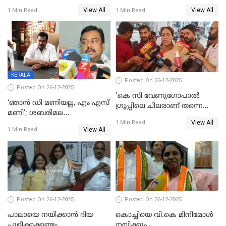
ട്വിസ്റ്റോട് ട്വിസ്റ്റും; അടിമുടി
വിൽപ്പന;കഴിഞ്ഞവർഷത്തേക്ക
View All
View All
1 Min Read
1 Min Read
നാടകീയമായി പഞ്ചായത്ത്
53 കോടി രൂപയുടെ അധിക
പ്രസിഡന്‍റ് തെരഞ്ഞെടുപ്പ്
വിൽപ്പന; മലയാളി കുടിച്ചു
തീർത്തത് 333 കോടിയുടെ
മദ്യം
KERALA
Posted On 26-12-2025
Posted On 26-12-2025
'കെ സി വേണുഗോപാല്‍
‘ഞാൻ ഡി മണിയല്ല, എം എസ്
ഗ്രൂപ്പിലെ ചിലരാണ് തന്നെ
മണി’; ശബരിമല
തഴഞ്ഞത്'; ലാലി ജെയിംസ്
View All
സ്വർണക്കവർച്ചയുമായി ഒരു
1 Min Read
View All
1 Min Read
ബന്ധവും ഇല്ലെന്ന് എസ്ഐടി
ചോദ്യം ചെയ്ത ദിണ്ടിഗലിലെ
വ്യവസായി
Posted On 26-12-2025
Posted On 26-12-2025
പാലായെ നയിക്കാന്‍ ദിയ
കൊച്ചിയെ വി.കെ മിനിമോള്‍
പുളിക്കക്കണ്ടം
നയിക്കും