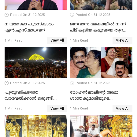
Posted On 31-12-2025
Posted On 31-12-2025
നിയമസഭാ പുരസ്‌കാരം
ജനവാസ മേഖലയിൽ നിന്ന്
എൻ.എസ്.മാധവന്
പിടികൂടിയ കടുവയെ തുറന്നു
വിട്ടു
View All
View All
1 Min Read
1 Min Read
Posted On 31-12-2025
Posted On 31-12-2025
പുതുവര്‍ഷത്തെ
മോഹന്‍ലാലിന്റെ അമ്മ
വരവേല്‍ക്കാന്‍ ഒരുങ്ങി
ശാന്തകുമാരിയുടെ
ലോകം
സംസ്‌കാരം ഇന്ന്
View All
View All
1 Min Read
1 Min Read