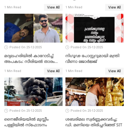
സമീപിക്കാനൊരുങ്ങി
സന്ദർശിച്ച് പ്രധാനമന്ത്രി
View All
View All
1 Min Read
1 Min Read
അതിജീവിത
Posted On 25-12-2025
Posted On 25-12-2025
മദ്യലഹരിയിൽ കാറോടിച്ച്
നിഗൂഢ പോസ്റ്ററുമായി മന്ത്രി
അപകടം: സീരിയൽ താരം
വീണാ ജോർജ്ജ്
സിദ്ധാർത്ഥ് പ്രഭുവിനെതിരെ
View All
View All
1 Min Read
1 Min Read
കേസെടുത്തു
Posted On 25-12-2025
Posted On 25-12-2025
നൈജീരിയയിൽ മുസ്ലീം
ശബരിമല സ്വര്‍ണ്ണക്കവര്‍ച്ച;
പള്ളിയില്‍ സ്‌ഫോടനം
ഡി. മണിയെ തിരിച്ചറിഞ്ഞ് SIT