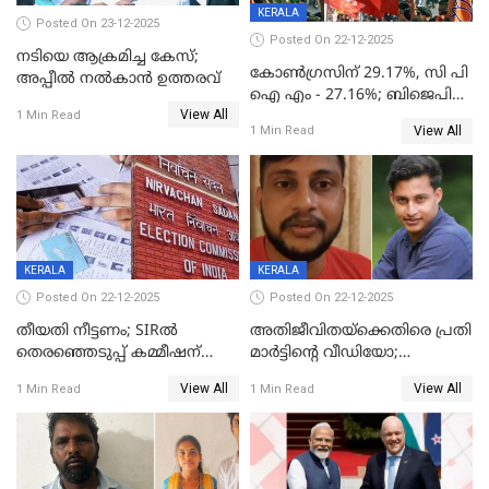
KERALA
Posted On 23-12-2025
Posted On 22-12-2025
നടിയെ ആക്രമിച്ച കേസ്;
കോൺഗ്രസിന് 29.17%, സി പി
അപ്പീൽ നൽകാൻ ഉത്തരവ്
ഐ എം - 27.16%; ബിജെപി
View All
20% കടന്നത്
1 Min Read
View All
1 Min Read
തിരുവനന്തപുരത്ത് മാത്രം,
തദ്ദേശത്തിലെ യഥാർത്ഥ
കണക്ക് പുറത്ത്
KERALA
KERALA
Posted On 22-12-2025
Posted On 22-12-2025
തീയതി നീട്ടണം; SIRൽ
അതിജീവിതയ്‌ക്കെതിരെ പ്രതി
തെരഞ്ഞെടുപ്പ് കമ്മീഷന്
മാർട്ടിന്റെ വീഡിയോ;
കത്തയച്ച് കേരളം
പ്രചരിപ്പിച്ച മൂന്നുപേർ
View All
View All
1 Min Read
1 Min Read
അറസ്റ്റിൽ; നൂറോളം
സൈറ്റുകളിൽ നിന്നും
വിഡിയോ നീക്കം ചെയ്യാനും
പൊലീസ്