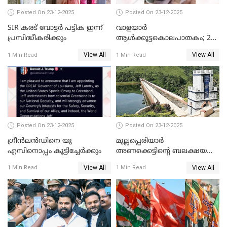
Posted On 23-12-2025
Posted On 23-12-2025
SIR കരട് വോട്ടര്‍ പട്ടിക ഇന്ന്
വാളയാർ
പ്രസിദ്ധീകരിക്കും
ആൾക്കൂട്ടകൊലപാതകം; 2
പേർ കൂടി കസ്റ്റഡിയിൽ
View All
View All
1 Min Read
1 Min Read
Posted On 23-12-2025
Posted On 23-12-2025
ഗ്രീന്‍ലന്‍ഡിനെ യു
മുല്ലപ്പെരിയാര്‍
എസിനൊപ്പം കൂട്ടിച്ചേര്‍ക്കും
അണക്കെട്ടിന്റെ ബലക്ഷയ
നിര്‍ണയം; പരിശോധന ഇന്ന്
View All
View All
1 Min Read
1 Min Read
തുടങ്ങും