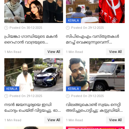
KERALA
Posted On 30-12-2025
Posted On 29-12-2025
പ്രിയങ്കാ ​ഗാന്ധിയുടെ മകൻ
സിപിഐഎം വസ്തുതകൾ
റൈഹാൻ വാദ്രയുടെ
മറച്ച് വെക്കുന്നുവെന്ന്
വിവാഹനിശ്ചയം
സിപിഐ, 'പത്മകുമാറിനെ
View All
View All
1 Min Read
1 Min Read
കഴിഞ്ഞതായി റിപ്പോർട്ട്
സംരക്ഷിച്ചത്
തിരിച്ചടിച്ചു',വെള്ളാപ്പള്ളിയെ
ന്യായീകരിക്കുന്നതിലും
CPIഎക്സിക്യൂട്ടീവിൽ
വിമർശനം
KERALA
KERALA
Posted On 29-12-2025
Posted On 29-12-2025
നടൻ ജയസൂര്യയെ ഇഡി
വിലങ്ങുകൊണ്ട് സ്വയം നെറ്റി
ചോദ്യം ചെയ്ത് വിട്ടയച്ചു, ഭാര്യ
അടിച്ചുപൊട്ടിച്ചു; കസ്റ്റഡിയിൽ
സരിതയുടെയും
എടുക്കുന്നതിനിടെ
View All
View All
1 Min Read
1 Min Read
മൊഴിയെടുത്തു
വധശ്രമക്കേസ് പ്രതി
വിലങ്ങുമായി രക്ഷപ്പെട്ടു;