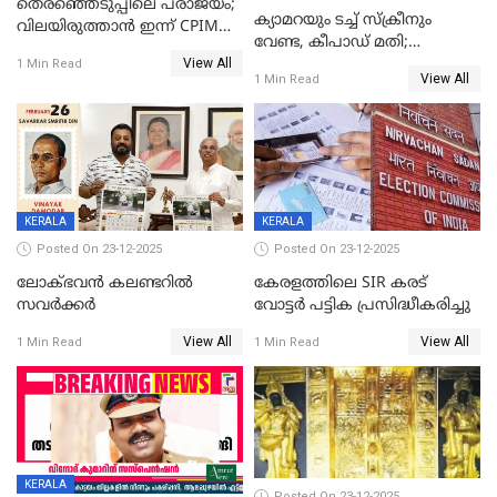
തെരഞ്ഞെടുപ്പിലെ പരാജയം;
ക്യാമറയും ടച്ച് സ്ക്രീനും
വിലയിരുത്താന്‍ ഇന്ന് CPIM
വേണ്ട, കീപാഡ് മതി;
യോഗം
View All
സ്ത്രീകൾക്ക് സ്മാർട്ട് ഫോൺ
1 Min Read
View All
1 Min Read
വിലക്കി രാജ്യത്തെ ഒരു
പഞ്ചായത്ത്
KERALA
KERALA
Posted On 23-12-2025
Posted On 23-12-2025
ലോക്ഭവൻ കലണ്ടറിൽ
കേരളത്തിലെ SIR കരട്
സവർക്കർ
വോട്ടര്‍ പട്ടിക പ്രസിദ്ധീകരിച്ചു
View All
View All
1 Min Read
1 Min Read
KERALA
Posted On 23-12-2025