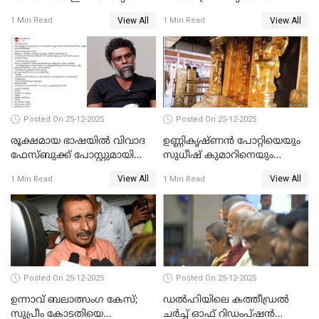
ചെയ്യും
View All
View All
1 Min Read
1 Min Read
Posted On 25-12-2025
Posted On 25-12-2025
രൂക്ഷമായ ഭാഷയിൽ വിവാദ
ഉണ്ണികൃഷ്ണന്‍ പോറ്റിയെയും
ഫേസ്ബുക്ക് പോസ്റ്റുമായി
സുധീഷ് കുമാറിനെയും
നടൻ വിനായകൻ
വീണ്ടും ചോദ്യം ചെയ്ത് SIT
View All
View All
1 Min Read
1 Min Read
Posted On 25-12-2025
Posted On 25-12-2025
ഉന്നാവ് ബലാത്സംഗ കേസ്;
ഡൽഹിയിലെ കത്തീഡ്രൽ
സുപ്രീം കോടതിയെ
ചർച്ച് ഓഫ് റിഡംപ്ഷൻ