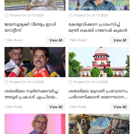
Posted On 31-12-2025
Posted On 31-12-2025
ജയസൂര്യക്ക് വീണ്ടും ഇഡി
കേരളവിഷനെ പ്രശംസിച്ച്
നോട്ടീസ്
മന്ത്രി കെബി ഗണേഷ് കുമാര്‍
View All
View All
1 Min Read
1 Min Read
Posted On 31-12-2025
Posted On 31-12-2025
ശബരിമല സ്വര്‍ണക്കവര്‍ച്ച;
ശബരിമല യുവതി പ്രവേശനം;
അടൂര്‍ പ്രകാശ് എംപിയെ
പരിഗണിക്കാന്‍ ഭരണഘടന
ചോദ്യം ചെയ്യാൻ SIT
ബെഞ്ച്
View All
View All
1 Min Read
1 Min Read