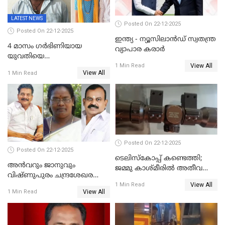
LATEST NEWS
Posted On 22-12-2025
Posted On 22-12-2025
ഇന്ത്യ - ന്യൂസിലാൻഡ് സ്വതന്ത്ര
4 മാസം ഗർഭിണിയായ
വ്യാപാര കരാർ
യുവതിയെ
View All
വെട്ടിക്കൊലപ്പെടുത്തി
1 Min Read
View All
1 Min Read
പിതാവും സഹോദരനും;
ദുരഭിമാനക്കൊലയിൽ
നടുങ്ങി കർണാടക
Posted On 22-12-2025
Posted On 22-12-2025
ടെലിസ്‌കോപ്പ് കണ്ടെത്തി;
അൻവറും ജാനുവും
ജമ്മു കാശ്മീരില്‍ അതീവ
വിഷ്ണുപുരം ചന്ദ്രശേഖരന്റെ
ജാഗ്രത നിര്‍ദ്ദേശം
View All
പാർട്ടിയും UDF
1 Min Read
View All
1 Min Read
അസോസിയേറ്റ് അംഗങ്ങൾ;
അസോസിയേറ്റ്
അംഗമാകാനില്ലെന്നും