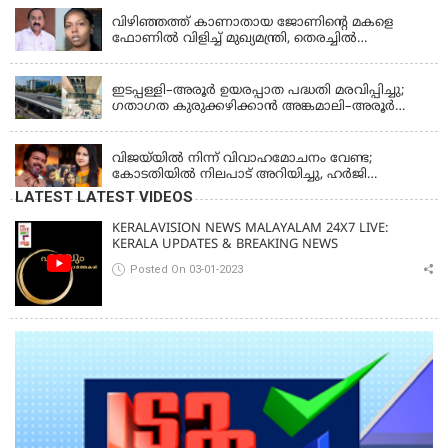
വിഴിഞ്ഞത്ത് കാണാതായ ജോണിന്റെ മകളെ
ഫോണിൽ വിളിച്ച് മുഖ്യമന്ത്രി, തെരച്ചിൽ
ഊർജിതമാക്കുമെന്ന് ഉറപ്പ് നൽകി; മന്ത്രി സിപി
KERALA
ജോൺ അഞ്ചുതെങ്ങിൽ; കടലിൽ
പോകുന്നവരെയും ഉൾപ്പെടുത്തി നാളെ ഊർജിത
ഇടപ്പള്ളി–അരൂർ ഉയരപ്പാത പദ്ധതി മരവിപ്പിച്ചു;
തെരച്ചിൽ
ഗതാഗത കുരുക്കഴിക്കാൻ അങ്കമാലി–അരൂർ
ബൈപാസ് പദ്ധതി വേഗത്തിലാക്കുമെന്ന് ഗഡ്കരി
LATEST NEWS
വിജയ്‌യിൽ നിന്ന് വിവാഹമോചനം വേണ്ട;
കോടതിയിൽ നിലപാട് അറിയിച്ചു, ഹർജി
പിൻവലിക്കുന്നെന്ന് സംഗീത
LATEST LATEST VIDEOS
KERALAVISION NEWS MALAYALAM 24X7 LIVE:
KERALA UPDATES & BREAKING NEWS
Posted On 03-01-2023