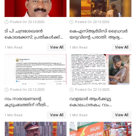
UDFലേക്കില്ലെന്നും
വിഷ്ണുപുരം ചന്ദ്രശേഖരൻ
Posted On 22-12-2025
Posted On 22-12-2025
ടി പി ചന്ദ്രശേഖരന്‍
കെഎസ്ആർടിസി ഡ്രൈവർ
കൊലക്കേസ്; പ്രതികള്‍ക്ക്
യദുവിന്റെ പരാതി: ആര്യ
വീണ്ടും പരോള്‍
രാജേന്ദ്രനും സച്ചിൻ ദേവിനും
View All
View All
1 Min Read
1 Min Read
കോടതി നോട്ടീസ്
Posted On 22-12-2025
Posted On 22-12-2025
റാം നാരായണന്റെ
വാളയാർ ആൾക്കൂട്ട
കുടുംബത്തിന് നീതി
കൊലപാതകം; റാം
ഉറപ്പാക്കും; പിണറായി
നാരായണൻ നേരിട്ടത് ക്രൂര
View All
View All
1 Min Read
1 Min Read
വിജയന്‍
പീഡനം