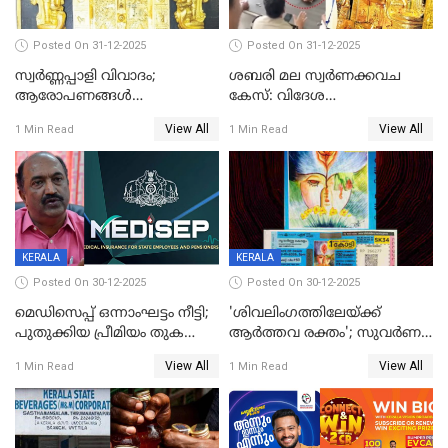
Posted On 31-12-2025
Posted On 31-12-2025
സ്വർണ്ണപ്പാളി വിവാദം;
ശബരി മല സ്വർണക്കവച
ആരോപണങ്ങൾ
കേസ്: വിദേശ
അവസാനിക്കുന്നില്ല
വ്യവസായിയുടെ ആരോപണം
View All
View All
1 Min Read
1 Min Read
നിഷേധിച്ച് ഡി മണി
KERALA
KERALA
Posted On 30-12-2025
Posted On 30-12-2025
മെഡിസെപ്പ് ഒന്നാംഘട്ടം നീട്ടി;
'ശിവലിംഗത്തിലേയ്ക്ക്
പുതുക്കിയ പ്രീമിയം തുക
ആര്‍ത്തവ രക്തം'; സുവര്‍ണ
ഈടാക്കുക ജനുവരി 31
കേരളം ലോട്ടറിയിലെ
View All
View All
1 Min Read
1 Min Read
മുതൽ
ചിത്രത്തിനെതിരെ ഹിന്ദു
ഐക്യവേദി പരാതി നൽകി