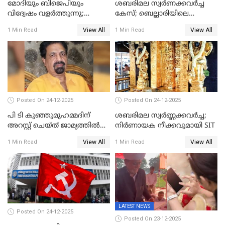
മോദിയും ബിജെപിയും
ശബരിമല സ്വര്‍ണക്കവര്‍ച്ച
വിദ്വേഷം വളർത്തുന്നു;
കേസ്; ബെല്ലാരിയിലെ
പ്രതിഷേധവിമായി
ജ്വല്ലറിയില്‍ പരിശോധന
View All
View All
1 Min Read
1 Min Read
കോൺഗ്രസ്
Posted On 24-12-2025
Posted On 24-12-2025
പി ടി കുഞ്ഞുമുഹമ്മദിന്
ശബരിമല സ്വര്‍ണ്ണക്കവര്‍ച്ച;
അറസ്റ്റ് ചെയ്ത് ജാമ്യത്തില്‍
നിർണായക നീക്കവുമായി SIT
വിട്ടു
View All
View All
1 Min Read
1 Min Read
LATEST NEWS
Posted On 24-12-2025
Posted On 23-12-2025