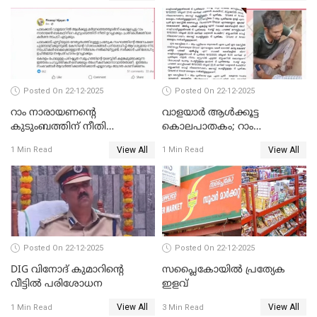
Posted On 22-12-2025
Posted On 22-12-2025
റാം നാരായണന്റെ
വാളയാർ ആൾക്കൂട്ട
കുടുംബത്തിന് നീതി
കൊലപാതകം; റാം
ഉറപ്പാക്കും; പിണറായി
നാരായണൻ നേരിട്ടത് ക്രൂര
View All
View All
1 Min Read
1 Min Read
വിജയന്‍
പീഡനം
Posted On 22-12-2025
Posted On 22-12-2025
DIG വിനോദ് കുമാറിന്റെ
സപ്ലൈകോയിൽ പ്രത്യേക
വീട്ടില്‍ പരിശോധന
ഇളവ്
View All
View All
1 Min Read
3 Min Read