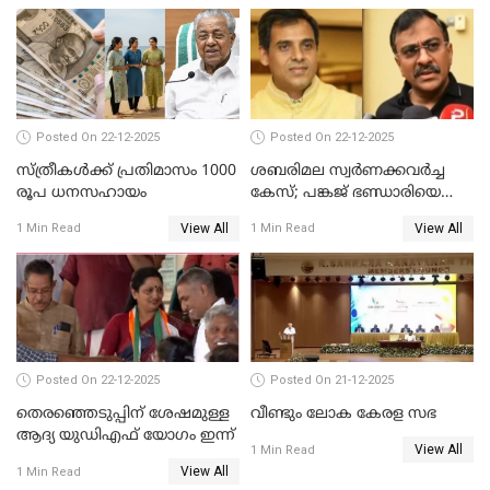
Posted On 22-12-2025
Posted On 22-12-2025
സ്ത്രീകള്‍ക്ക് പ്രതിമാസം 1000
ശബരിമല സ്വര്‍ണക്കവര്‍ച്ച
രൂപ ധനസഹായം
കേസ്; പങ്കജ് ഭണ്ഡാരിയെയും
ഗോവര്‍ധനെയും കസ്റ്റഡിയില്‍
View All
View All
1 Min Read
1 Min Read
വാങ്ങാന്‍ SIT
Posted On 22-12-2025
Posted On 21-12-2025
തെരഞ്ഞെടുപ്പിന് ശേഷമുള്ള
വീണ്ടും ലോക കേരള സഭ
ആദ്യ യുഡിഎഫ് യോഗം ഇന്ന്
View All
1 Min Read
View All
1 Min Read