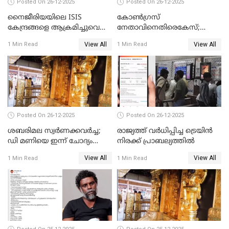
Posted On 26-12-2025
Posted On 26-12-2025
നൈജീരിയയിലെ ISIS
കോണ്‍ഗ്രസ്
കേന്ദ്രങ്ങളെ ആക്രമിച്ചുവെന്ന്
നേതാവിനെതിരെകേസ്;
ട്രംപ്
മുഖ്യമന്ത്രിയും ഉണ്ണികൃഷ്ണന്‍
View All
View All
1 Min Read
1 Min Read
പോറ്റിയും ഒപ്പമുള്ള AI ചിത്രം
പങ്കുവെച്ചു
Posted On 26-12-2025
Posted On 26-12-2025
ശബരിമല സ്വര്‍ണക്കവര്‍ച്ച;
രാജ്യത്ത് വര്‍ധിപ്പിച്ച ട്രെയിന്‍
ഡി മണിയെ ഇന്ന് ചോദ്യം
നിരക്ക് പ്രാബല്യത്തില്‍
ചെയ്യും
View All
View All
1 Min Read
1 Min Read