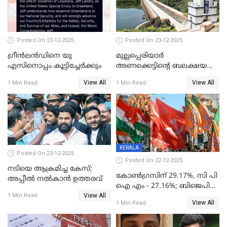
Posted On 23-12-2025
Posted On 23-12-2025
ഗ്രീന്‍ലന്‍ഡിനെ യു
മുല്ലപ്പെരിയാര്‍
എസിനൊപ്പം കൂട്ടിച്ചേര്‍ക്കും
അണക്കെട്ടിന്റെ ബലക്ഷയ
നിര്‍ണയം; പരിശോധന ഇന്ന്
View All
View All
1 Min Read
1 Min Read
തുടങ്ങും
KERALA
Posted On 23-12-2025
Posted On 22-12-2025
നടിയെ ആക്രമിച്ച കേസ്;
കോൺഗ്രസിന് 29.17%, സി പി
അപ്പീൽ നൽകാൻ ഉത്തരവ്
ഐ എം - 27.16%; ബിജെപി
View All
20% കടന്നത്
1 Min Read
View All
1 Min Read
തിരുവനന്തപുരത്ത് മാത്രം,
തദ്ദേശത്തിലെ യഥാർത്ഥ
കണക്ക് പുറത്ത്