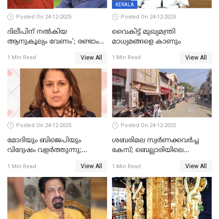
KERALA
Posted On 24-12-2025
Posted On 24-12-2025
ദിലീപിന് നല്‍കിയ
വൈകിട്ട് മുഖ്യമന്ത്രി
ആനുകൂല്യം വേണം'; രണ്ടാം
മാധ്യമങ്ങളെ കാണും
പ്രതി മാര്‍ട്ടിന്‍
View All
View All
1 Min Read
1 Min Read
ഹൈക്കോടതിയില്‍
Posted On 24-12-2025
Posted On 24-12-2025
മോദിയും ബിജെപിയും
ശബരിമല സ്വര്‍ണക്കവര്‍ച്ച
വിദ്വേഷം വളർത്തുന്നു;
കേസ്; ബെല്ലാരിയിലെ
പ്രതിഷേധവിമായി
ജ്വല്ലറിയില്‍ പരിശോധന
View All
View All
1 Min Read
1 Min Read
കോൺഗ്രസ്