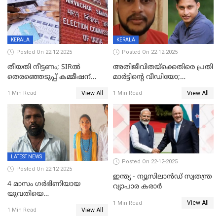
KERALA
KERALA
Posted On 22-12-2025
Posted On 22-12-2025
തീയതി നീട്ടണം; SIRൽ
അതിജീവിതയ്‌ക്കെതിരെ പ്രതി
തെരഞ്ഞെടുപ്പ് കമ്മീഷന്
മാർട്ടിന്റെ വീഡിയോ;
കത്തയച്ച് കേരളം
പ്രചരിപ്പിച്ച മൂന്നുപേർ
View All
View All
1 Min Read
1 Min Read
അറസ്റ്റിൽ; നൂറോളം
സൈറ്റുകളിൽ നിന്നും
വിഡിയോ നീക്കം ചെയ്യാനും
പൊലീസ്
LATEST NEWS
Posted On 22-12-2025
Posted On 22-12-2025
ഇന്ത്യ - ന്യൂസിലാൻഡ് സ്വതന്ത്ര
4 മാസം ഗർഭിണിയായ
വ്യാപാര കരാർ
യുവതിയെ
View All
വെട്ടിക്കൊലപ്പെടുത്തി
1 Min Read
View All
1 Min Read
പിതാവും സഹോദരനും;