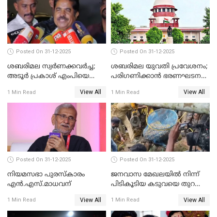
Posted On 31-12-2025
Posted On 31-12-2025
ശബരിമല സ്വര്‍ണക്കവര്‍ച്ച;
ശബരിമല യുവതി പ്രവേശനം;
അടൂര്‍ പ്രകാശ് എംപിയെ
പരിഗണിക്കാന്‍ ഭരണഘടന
ചോദ്യം ചെയ്യാൻ SIT
ബെഞ്ച്
View All
View All
1 Min Read
1 Min Read
Posted On 31-12-2025
Posted On 31-12-2025
നിയമസഭാ പുരസ്‌കാരം
ജനവാസ മേഖലയിൽ നിന്ന്
എൻ.എസ്.മാധവന്
പിടികൂടിയ കടുവയെ തുറന്നു
വിട്ടു
View All
View All
1 Min Read
1 Min Read