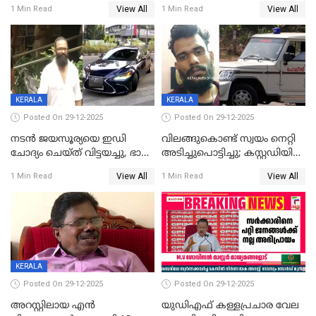
വിവാഹനിശ്ചയം
സിപിഐ, 'പത്മകുമാറിനെ
View All
View All
1 Min Read
1 Min Read
കഴിഞ്ഞതായി റിപ്പോർട്ട്
സംരക്ഷിച്ചത്
തിരിച്ചടിച്ചു',വെള്ളാപ്പള്ളിയെ
ന്യായീകരിക്കുന്നതിലും
CPIഎക്സിക്യൂട്ടീവിൽ
വിമർശനം
KERALA
KERALA
Posted On 29-12-2025
Posted On 29-12-2025
നടൻ ജയസൂര്യയെ ഇഡി
വിലങ്ങുകൊണ്ട് സ്വയം നെറ്റി
ചോദ്യം ചെയ്ത് വിട്ടയച്ചു, ഭാര്യ
അടിച്ചുപൊട്ടിച്ചു; കസ്റ്റഡിയിൽ
സരിതയുടെയും
എടുക്കുന്നതിനിടെ
View All
View All
1 Min Read
1 Min Read
മൊഴിയെടുത്തു
വധശ്രമക്കേസ് പ്രതി
വിലങ്ങുമായി രക്ഷപ്പെട്ടു;
വ്യാപക തെരച്ചിൽ
KERALA
Posted On 29-12-2025
Posted On 29-12-2025
അറസ്റ്റിലായ എൻ
യുഡിഎഫ് കള്ളപ്രചാര വേല