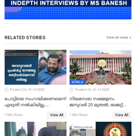
RELATED STORIES
View all news
KERALA
Posted On 31-12-2025
Posted On 31-12-2025
പോറ്റിയെ സഹായിക്കണമെന്ന്
നിയമസഭാ സമ്മേളനം
എഴുതി നൽകിയില്ല,
ജനുവരി 20 മുതല്‍; ബജറ്റ്
ജനങ്ങളെ
അവതരണം അവസാനവാരം;
View All
View All
1 Min Read
1 Min Read
തെറ്റിദ്ധരിപ്പിക്കരുത്,
മന്ത്രിസഭാ
സാങ്കൽപ്പിക കഥകൾ
യോഗതീരുമാനങ്ങൾ
പ്രചരിപ്പിക്കുന്നുവെന്നും
കടകംപള്ളി സുരേന്ദ്രൻ