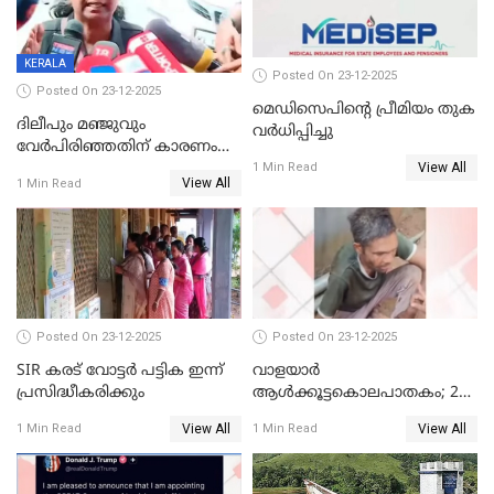
KERALA
Posted On 23-12-2025
Posted On 23-12-2025
മെഡിസെപിന്റെ പ്രീമിയം തുക
ദിലീപും മഞ്ജുവും
വർധിപ്പിച്ചു
വേർപിരിഞ്ഞതിന് കാരണം
View All
ദിലീപ് മഞ്ജുവിന് നൽകിയ ആ
1 Min Read
View All
1 Min Read
പഴയ മൊബൈലിൽ നിന്ന്
കണ്ടെത്തിയ ചാറ്റിൽ
നിന്നാണ്; എട്ടാം പ്രതിക്ക്
മോട്ടീവ് ഉണ്ടായിരുന്നെന്നും
അഡ്വ. ടി.ബി മിനി
Posted On 23-12-2025
Posted On 23-12-2025
SIR കരട് വോട്ടര്‍ പട്ടിക ഇന്ന്
വാളയാർ
പ്രസിദ്ധീകരിക്കും
ആൾക്കൂട്ടകൊലപാതകം; 2
പേർ കൂടി കസ്റ്റഡിയിൽ
View All
View All
1 Min Read
1 Min Read