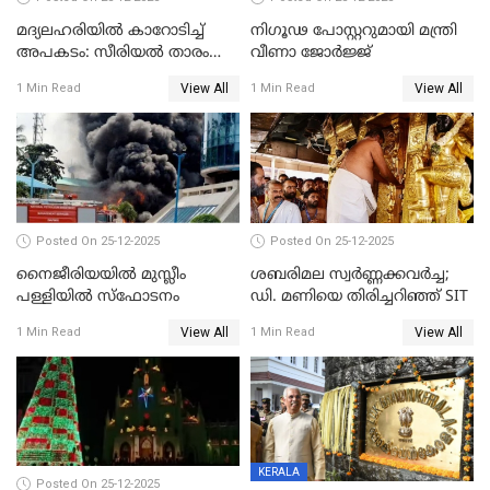
മദ്യലഹരിയിൽ കാറോടിച്ച്
നിഗൂഢ പോസ്റ്ററുമായി മന്ത്രി
അപകടം: സീരിയൽ താരം
വീണാ ജോർജ്ജ്
സിദ്ധാർത്ഥ് പ്രഭുവിനെതിരെ
View All
View All
1 Min Read
1 Min Read
കേസെടുത്തു
Posted On 25-12-2025
Posted On 25-12-2025
നൈജീരിയയിൽ മുസ്ലീം
ശബരിമല സ്വര്‍ണ്ണക്കവര്‍ച്ച;
പള്ളിയില്‍ സ്‌ഫോടനം
ഡി. മണിയെ തിരിച്ചറിഞ്ഞ് SIT
View All
View All
1 Min Read
1 Min Read
KERALA
Posted On 25-12-2025