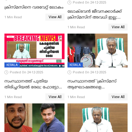
Posted On 24-12-2025
ക്രിസ്മസിനെ വരവേറ്റ് ലോകം
ലോക്ഭവൻ ജീവനക്കാർക്ക്
View All
ക്രിസ്മസിന് അവധി ഇല്ല;
1 Min Read
ഹാജരാവാൻ ഉത്തരവ്
View All
1 Min Read
KERALA
KERALA
Posted On 24-12-2025
Posted On 24-12-2025
സംസ്ഥാനത്ത് പുതിയ
സംസ്ഥാനത്ത് ‘ക്രിസ്മസ്
തിരിച്ചറിയല്‍ രേഖ; ഫോട്ടോ
ആഘോഷങ്ങളെ
പതിപ്പിച്ച നേറ്റിവിറ്റി കാര്‍ഡ്
കടന്നാക്രമിയ്ക്കുന്നു; എല്ലാ
View All
View All
1 Min Read
1 Min Read
നല്‍കുമെന്ന് മുഖ്യമന്ത്രി; SIR
ആക്രമണങ്ങൾക്കും പിന്നിലും
ഹെല്‍പ് ഡസ്‌കുകള്‍
സംഘപരിവാർ’; മുഖ്യമന്ത്രി
ആരംഭിക്കാന്‍ മന്ത്രിസഭാ
യോഗ തീരുമാനം