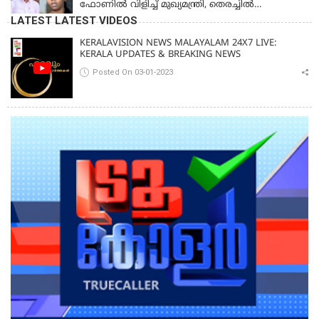
ഫോണിൽ വിളിച്ച് മുഖ്യമന്ത്രി, തെരച്ചിൽ
ഊർജിതമാക്കുമെന്ന് ഉറപ്പ് നൽകി; മന്ത്രി സിപി
LATEST LATEST VIDEOS
ജോൺ അഞ്ചുതെങ്ങിൽ; കടലിൽ
പോകുന്നവരെയും ഉൾപ്പെടുത്തി നാളെ ഊർജിത
KERALAVISION NEWS MALAYALAM 24X7 LIVE:
തെരച്ചിൽ
KERALA UPDATES & BREAKING NEWS
Posted On 03-01-2023