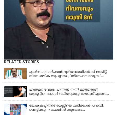
RELATED STORIES
KERALA
എന്‍ഡോസള്‍ഫാന്‍ ദുരിതബാധിതർക്ക് നേരിട്ട്
സാമ്പത്തിക ആശ്വാസം; 'സ്‌നേഹസാന്ത്വനം'
പദ്ധതി പ്രവർത്തനങ്ങൾക്ക് 14.40 കോടിയുടെ
KERALA
ഭരണാനുമതി
പിന്തുണ വേണ്ട, പിന്നില്‍ നിന്ന് കുത്തരുത്;
ശത്രുവിനെക്കാള്‍ വലിയ ശ്രതുവായാണ് എന്നെ
കണ്ടത്; എം വി ജയരാജനെതിരെ അര്‍ജുന്‍
ആയങ്കി
ലോകകപ്പിനിടെ മെസ്സിയെ വധിക്കാൻ പദ്ധതി;
ഞെട്ടിക്കുന്ന പൊലീസ് സുരക്ഷാ
രേഖകള്‍;ആറായിരത്തിലധികം ഭീഷണി