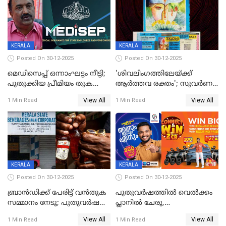
KERALA
KERALA
Posted On 30-12-2025
Posted On 30-12-2025
മെഡിസെപ്പ് ഒന്നാംഘട്ടം നീട്ടി;
'ശിവലിംഗത്തിലേയ്ക്ക്
പുതുക്കിയ പ്രീമിയം തുക
ആര്‍ത്തവ രക്തം'; സുവര്‍ണ
ഈടാക്കുക ജനുവരി 31
കേരളം ലോട്ടറിയിലെ
View All
View All
1 Min Read
1 Min Read
മുതൽ
ചിത്രത്തിനെതിരെ ഹിന്ദു
ഐക്യവേദി പരാതി നൽകി
KERALA
KERALA
Posted On 30-12-2025
Posted On 30-12-2025
ബ്രാൻഡിക്ക് പേരിട്ട് വൻതുക
പുതുവർഷത്തിൽ വെൽക്കം
സമ്മാനം നേടൂ; പുതുവർഷ
പ്ലാനിൽ ചേരൂ,
ഓഫറുമായി ബെവ്‌കോ
350എംപിപിഎസ് വേഗതയിൽ
View All
View All
1 Min Read
1 Min Read
ഇന്റർനെറ്റും ഒപ്പം കീയുടെ