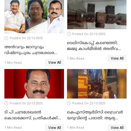
ദുരഭിമാനക്കൊലയിൽ
നടുങ്ങി കർണാടക
Posted On 22-12-2025
Posted On 22-12-2025
ടെലിസ്‌കോപ്പ് കണ്ടെത്തി;
അൻവറും ജാനുവും
ജമ്മു കാശ്മീരില്‍ അതീവ
വിഷ്ണുപുരം ചന്ദ്രശേഖരന്റെ
ജാഗ്രത നിര്‍ദ്ദേശം
View All
പാർട്ടിയും UDF
1 Min Read
View All
1 Min Read
അസോസിയേറ്റ് അംഗങ്ങൾ;
അസോസിയേറ്റ്
അംഗമാകാനില്ലെന്നും
UDFലേക്കില്ലെന്നും
വിഷ്ണുപുരം ചന്ദ്രശേഖരൻ
Posted On 22-12-2025
Posted On 22-12-2025
ടി പി ചന്ദ്രശേഖരന്‍
കെഎസ്ആർടിസി ഡ്രൈവർ
കൊലക്കേസ്; പ്രതികള്‍ക്ക്
യദുവിന്റെ പരാതി: ആര്യ
വീണ്ടും പരോള്‍
രാജേന്ദ്രനും സച്ചിൻ ദേവിനും
View All
View All
1 Min Read
1 Min Read
കോടതി നോട്ടീസ്