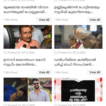
Posted On 25-12-2025
Posted On 25-12-2025
രൂക്ഷമായ ഭാഷയിൽ വിവാദ
ഉണ്ണികൃഷ്ണന്‍ പോറ്റിയെയും
ഫേസ്ബുക്ക് പോസ്റ്റുമായി
സുധീഷ് കുമാറിനെയും
നടൻ വിനായകൻ
വീണ്ടും ചോദ്യം ചെയ്ത് SIT
View All
View All
1 Min Read
1 Min Read
Posted On 25-12-2025
Posted On 25-12-2025
ഉന്നാവ് ബലാത്സംഗ കേസ്;
ഡൽഹിയിലെ കത്തീഡ്രൽ
സുപ്രീം കോടതിയെ
ചർച്ച് ഓഫ് റിഡംപ്ഷൻ
സമീപിക്കാനൊരുങ്ങി
സന്ദർശിച്ച് പ്രധാനമന്ത്രി
View All
View All
1 Min Read
1 Min Read
അതിജീവിത
Posted On 25-12-2025
Posted On 25-12-2025