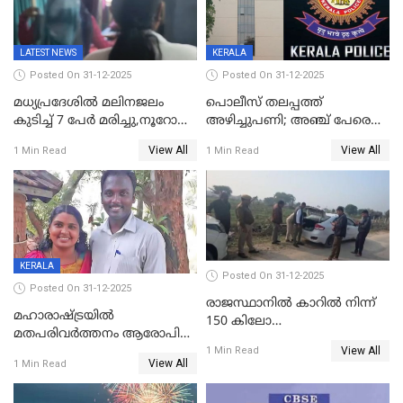
LATEST NEWS
KERALA
Posted On 31-12-2025
Posted On 31-12-2025
മധ്യപ്രദേശിൽ മലിനജലം
പൊലീസ് തലപ്പത്ത്
കുടിച്ച് 7 പേർ മരിച്ചു,നൂറോളം
അഴിച്ചുപണി; അഞ്ച് പേരെ
പേർ ഗുരുതരാവസ്ഥയിൽ
ഐജി റാങ്കിലേക്ക്
View All
View All
1 Min Read
1 Min Read
ഉയർത്തി,അജിതാ ബീഗം
ക്രൈംബ്രാഞ്ച് ഐജി,
എസ്.ശ്യാംസുന്ദർ
ഇന്റലിജൻസ് ഐജി
KERALA
Posted On 31-12-2025
Posted On 31-12-2025
രാജസ്ഥാനിൽ കാറിൽ നിന്ന്
മഹാരാഷ്ട്രയിൽ
150 കിലോ
മതപരിവർത്തനം ആരോപിച്ചു
സ്ഫോടകവസ്തുക്കൾ
View All
അറസ്റ്റിലായ മലയാളി
1 Min Read
പിടികൂടി
View All
1 Min Read
വൈദികനും ഭാര്യയ്ക്കും
ഉൾപ്പെടെ 11പേർക്കും ജാമ്യം