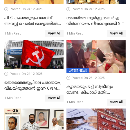
Posted On 24-12-2025
Posted On 24-12-2025
പി ടി കുഞ്ഞുമുഹമ്മദിന്
ശബരിമല സ്വര്‍ണ്ണക്കവര്‍ച്ച;
അറസ്റ്റ് ചെയ്ത് ജാമ്യത്തില്‍
നിർണായക നീക്കവുമായി SIT
വിട്ടു
View All
View All
1 Min Read
1 Min Read
LATEST NEWS
Posted On 24-12-2025
Posted On 23-12-2025
തെരഞ്ഞെടുപ്പിലെ പരാജയം;
ക്യാമറയും ടച്ച് സ്ക്രീനും
വിലയിരുത്താന്‍ ഇന്ന് CPIM
വേണ്ട, കീപാഡ് മതി;
യോഗം
View All
സ്ത്രീകൾക്ക് സ്മാർട്ട് ഫോൺ
1 Min Read
View All
1 Min Read
വിലക്കി രാജ്യത്തെ ഒരു
പഞ്ചായത്ത്