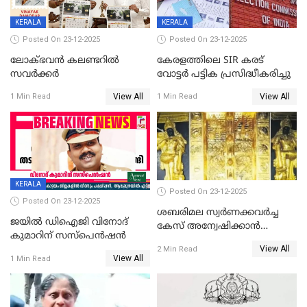
KERALA
KERALA
Posted On 23-12-2025
Posted On 23-12-2025
ലോക്ഭവൻ കലണ്ടറിൽ
കേരളത്തിലെ SIR കരട്
സവർക്കർ
വോട്ടര്‍ പട്ടിക പ്രസിദ്ധീകരിച്ചു
View All
View All
1 Min Read
1 Min Read
KERALA
Posted On 23-12-2025
Posted On 23-12-2025
ശബരിമല സ്വര്‍ണക്കവര്‍ച്ച
ജയിൽ ഡിഐജി വിനോദ്
കേസ് അന്വേഷിക്കാന്‍
കുമാറിന് സസ്പെൻഷൻ
തയ്യാറെന്ന് CBI
View All
2 Min Read
View All
1 Min Read