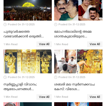
Posted On 31-12-2025
Posted On 31-12-2025
പുതുവര്‍ഷത്തെ
മോഹന്‍ലാലിന്റെ അമ്മ
വരവേല്‍ക്കാന്‍ ഒരുങ്ങി
ശാന്തകുമാരിയുടെ
ലോകം
സംസ്‌കാരം ഇന്ന്
View All
View All
1 Min Read
1 Min Read
Posted On 31-12-2025
Posted On 31-12-2025
സ്വർണ്ണപ്പാളി വിവാദം;
ശബരി മല സ്വർണക്കവച
ആരോപണങ്ങൾ
കേസ്: വിദേശ
അവസാനിക്കുന്നില്ല
വ്യവസായിയുടെ ആരോപണം
View All
View All
1 Min Read
1 Min Read
നിഷേധിച്ച് ഡി മണി