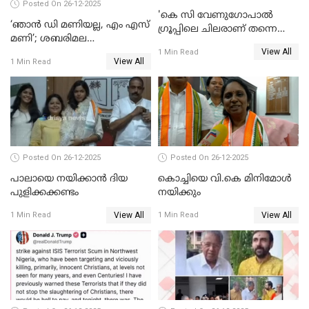
Posted On 26-12-2025
'കെ സി വേണുഗോപാല്‍
‘ഞാൻ ഡി മണിയല്ല, എം എസ്
ഗ്രൂപ്പിലെ ചിലരാണ് തന്നെ
മണി’; ശബരിമല
തഴഞ്ഞത്'; ലാലി ജെയിംസ്
View All
സ്വർണക്കവർച്ചയുമായി ഒരു
1 Min Read
View All
1 Min Read
ബന്ധവും ഇല്ലെന്ന് എസ്ഐടി
ചോദ്യം ചെയ്ത ദിണ്ടിഗലിലെ
വ്യവസായി
Posted On 26-12-2025
Posted On 26-12-2025
പാലായെ നയിക്കാന്‍ ദിയ
കൊച്ചിയെ വി.കെ മിനിമോള്‍
പുളിക്കക്കണ്ടം
നയിക്കും
View All
View All
1 Min Read
1 Min Read