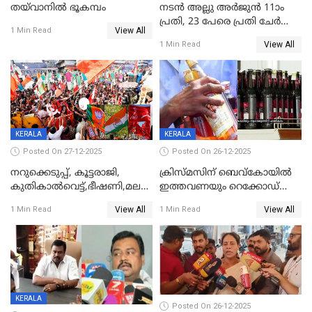
തയ്‌വാനിൽ ഭൂകമ്പം
നടൻ അല്ലു അർജുൻ 11ാം
പ്രതി, 23 പേരെ പ്രതി ചേർത്ത്
View All
1 Min Read
കുറ്റപത്രം സമർപ്പിച്ചു
View All
1 Min Read
KERALA
KERALA
Posted On 27-12-2025
Posted On 26-12-2025
നറുക്കെടുപ്പ്, കൂട്ടരാജി,
ക്രിസ്മസിന് ബെവ്‌കോയിൽ
കുതികാൽവെട്ട്,ഭീഷണി,മലബാറിലാകട്ടെ
ഇത്തവണയും റെക്കോഡ്
ട്വിസ്റ്റോട് ട്വിസ്റ്റും; അടിമുടി
വിൽപ്പന;കഴിഞ്ഞവർഷത്തേക്ക
View All
View All
1 Min Read
1 Min Read
നാടകീയമായി പഞ്ചായത്ത്
53 കോടി രൂപയുടെ അധിക
പ്രസിഡന്‍റ് തെരഞ്ഞെടുപ്പ്
വിൽപ്പന; മലയാളി കുടിച്ചു
തീർത്തത് 333 കോടിയുടെ
മദ്യം
KERALA
Posted On 26-12-2025