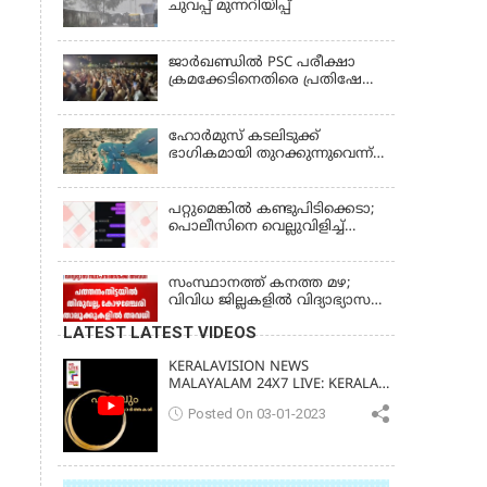
ചുവപ്പ് മുന്നറിയിപ്പ്
ജാര്‍ഖണ്ഡില്‍ PSC പരീക്ഷാ
ക്രമക്കേടിനെതിരെ പ്രതിഷേധം;
ചര്‍ച്ചക്ക് തുടക്കമിട്ട് സർക്കാർ
ഹോര്‍മുസ് കടലിടുക്ക്
ഭാഗികമായി തുറക്കുന്നുവെന്ന്
റിപ്പോര്‍ട്ട്
പറ്റുമെങ്കിൽ കണ്ടുപിടിക്കെടാ;
പൊലീസിനെ വെല്ലുവിളിച്ച്
അർജുൻ ആയങ്കി
സംസ്ഥാനത്ത് കനത്ത മഴ;
വിവിധ ജില്ലകളിൽ വിദ്യാഭ്യാസ
സ്ഥാപനങ്ങൾക്ക് അവധി
LATEST LATEST VIDEOS
KERALAVISION NEWS
MALAYALAM 24X7 LIVE: KERALA
UPDATES & BREAKING NEWS
Posted On 03-01-2023