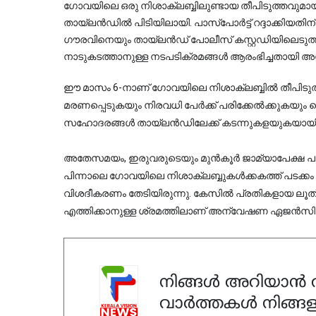
ഗോവയിലെ ഒരു നിശാക്ലബ്ബിലുണ്ടായ തീപിടുത്തവുമായ
തായ്‌ലൻഡിൽ പിടിയിലായി. പാസ്‌പോർട്ട് റദ്ദാക്കിയതിന് പിന്നാലെയാണ് പ്രതികളായ സൗരഭിനെയും 
ഗൗരവിനെയും തായ്‌ലൻഡ് പോലീസ് കസ്റ്റഡിയിലെടുത്തത്. ഇരുവരെയും ഇന്ത്യയിലേക്ക് 
നാടുകടത്താനുള്ള നടപടിക്രമങ്ങൾ ആരംഭിച്ചതായി അധ
ഈ മാസം 6-നാണ് ഗോവയിലെ നിശാക്ലബ്ബിൽ തീപിടുത്
മരണപ്പെടുകയും നിരവധി പേർക്ക് പരിക്കേൽക്കുകയും 
സഹോദരങ്ങൾ തായ്‌ലൻഡിലേക്ക് കടന്നുകളയുകയായിര
അതേസമയം, ഇരുവരുടെയും മുൻകൂർ ജാമ്യാപേക്ഷ പരി
പിന്നാലെ ഗോവയിലെ നിശാക്ലബ്ബുകൾക്കകത്ത് പടക്കം പൊ
വിശദീകരണം തേടിയിരുന്നു. കേസിൽ പ്രതികളായ ലൂത
എത്തിക്കാനുള്ള ശ്രമത്തിലാണ് അന്വേഷണ ഏജൻസ
നിങ്ങൾ അറിയാൻ ആ
വാർത്തകൾ നിങ്ങള