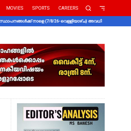
MOVIES
SPORTS
CAREERS
സ്ഥാപനങ്ങൾക്ക് നാളെ (7/8/26-വെള്ളിയാഴ്ച) അവധി
തൃശൂരിൽ