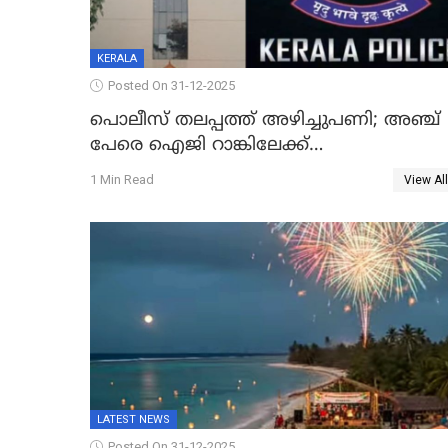
KERALA
Posted On 31-12-2025
പൊലീസ് തലപ്പത്ത് അഴിച്ചുപണി; അഞ്ച്
പേരെ ഐജി റാങ്കിലേക്ക്
ഉയർത്തി,അജിതാ ബീഗം ക്രൈംബ്രാഞ്ച്
1 Min Read
View All
ഐജി, എസ്.ശ്യാംസുന്ദർ ഇന്റലിജൻസ്
ഐജി
LATEST NEWS
Posted On 31-12-2025