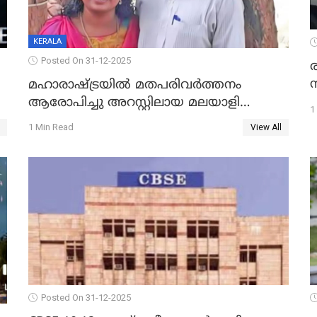
KERALA
Posted On 31-12-2025
മഹാരാഷ്ട്രയിൽ മതപരിവർത്തനം
ആരോപിച്ചു അറസ്റ്റിലായ മലയാളി
1
വൈദികനും ഭാര്യയ്ക്കും ഉൾപ്പെടെ
1 Min Read
View All
11പേർക്കും ജാമ്യം
Posted On 31-12-2025