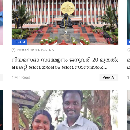
KERALA
Posted On 31-12-2025
നിയമസഭാ സമ്മേളനം ജനുവരി 20 മുതല്‍;
മ
ബജറ്റ് അവതരണം അവസാനവാരം;
മന്ത്രിസഭാ യോഗതീരുമാനങ്ങൾ
1 Min Read
1
View All