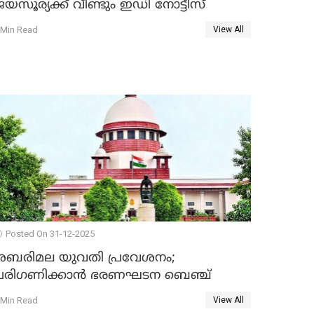
യസൂര്യക്ക് വീണ്ടും ഇഡി നോട്ടീസ്
 Min Read
View All
Posted On 31-12-2025
ശബരിമല യുവതി പ്രവേശനം;
പരിഗണിക്കാന്‍ ഭരണഘടന ബെഞ്ച്
 Min Read
View All