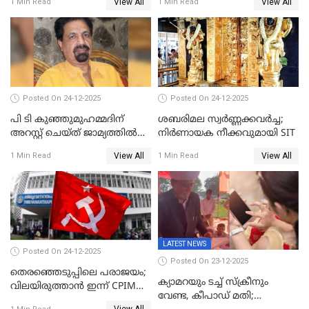
View All
View All
1 Min Read
1 Min Read
കോൺഗ്രസ്
Posted On 24-12-2025
Posted On 24-12-2025
പി ടി കുഞ്ഞുമുഹമ്മദിന്
ശബരിമല സ്വര്‍ണ്ണക്കവര്‍ച്ച;
അറസ്റ്റ് ചെയ്ത് ജാമ്യത്തില്‍
നിർണായക നീക്കവുമായി SIT
വിട്ടു
View All
View All
1 Min Read
1 Min Read
LATEST NEWS
Posted On 24-12-2025
Posted On 23-12-2025
തെരഞ്ഞെടുപ്പിലെ പരാജയം;
ക്യാമറയും ടച്ച് സ്ക്രീനും
വിലയിരുത്താന്‍ ഇന്ന് CPIM
വേണ്ട, കീപാഡ് മതി;
യോഗം