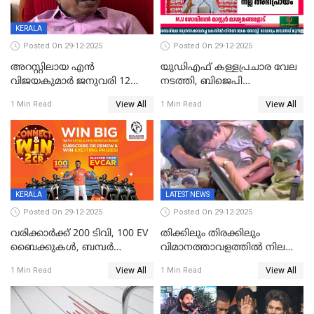
KERALA
Posted On 29-12-2025
Posted On 29-12-2025
അറസ്റ്റിലായ എൻ
യുഡിഎഫ് കള്ളപ്രചാര വേല
വിജയകുമാർ ജനുവരി 12
നടത്തി, ബിജെപി
വരെ റിമാൻഡിൽ;
ഹിന്ദുവർഗീയത പ്രചരിപ്പിച്ചു,
View All
View All
1 Min Read
1 Min Read
ജാമ്യാപേക്ഷ ഈ മാസം 31ന്
ശബരിമല അത്ര
പരിഗണിക്കും
തിരിച്ചടിയായില്ല,സർക്കാരിനെക്കുറ
ജനങ്ങൾക്ക് മികച്ച
അഭിപ്രായം, എല്‍ഡിഎഫ്
അധികാരം നിലനിര്‍ത്തും,
ലോക്സഭ
തെരഞ്ഞെടുപ്പിനേക്കാൾ 17
KERALA
LATEST NEWS
ലക്ഷം വോട്ട് ലഭിച്ചു
Posted On 29-12-2025
Posted On 29-12-2025
വരിക്കാർക്ക് 200 ടിവി, 100 EV
തിക്കിലും തിരക്കിലും
ബൈക്കുകൾ, ബമ്പർ
വിമാനത്താവളത്തില്‍ നിലത്ത്
സമ്മാനമായി EV കാർ
വീണ് വിജയ്
View All
View All
1 Min Read
1 Min Read
ഉൾപ്പെടെ 2 കോടി രൂപയുടെ
സമ്മാനങ്ങളുമായി
കേരളവിഷൻ ബ്രോഡ്ബാൻഡ്