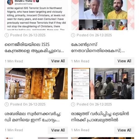
Posted On 26-12-2025
Posted On 26-12-2025
നൈജീരിയയിലെ ISIS
കോണ്‍ഗ്രസ്
കേന്ദ്രങ്ങളെ ആക്രമിച്ചുവെന്ന്
നേതാവിനെതിരെകേസ്;
ട്രംപ്
മുഖ്യമന്ത്രിയും ഉണ്ണികൃഷ്ണന്‍
View All
View All
1 Min Read
1 Min Read
പോറ്റിയും ഒപ്പമുള്ള AI ചിത്രം
പങ്കുവെച്ചു
Posted On 26-12-2025
Posted On 26-12-2025
ശബരിമല സ്വര്‍ണക്കവര്‍ച്ച;
രാജ്യത്ത് വര്‍ധിപ്പിച്ച ട്രെയിന്‍
ഡി മണിയെ ഇന്ന് ചോദ്യം
നിരക്ക് പ്രാബല്യത്തില്‍
ചെയ്യും
View All
View All
1 Min Read
1 Min Read