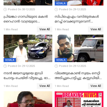
KERALA
Posted On 30-12-2025
Posted On 29-12-2025
പ്രിയങ്കാ ​ഗാന്ധിയുടെ മകൻ
സിപിഐഎം വസ്തുതകൾ
റൈഹാൻ വാദ്രയുടെ
മറച്ച് വെക്കുന്നുവെന്ന്
വിവാഹനിശ്ചയം
സിപിഐ, 'പത്മകുമാറിനെ
View All
View All
1 Min Read
1 Min Read
കഴിഞ്ഞതായി റിപ്പോർട്ട്
സംരക്ഷിച്ചത്
തിരിച്ചടിച്ചു',വെള്ളാപ്പള്ളിയെ
ന്യായീകരിക്കുന്നതിലും
CPIഎക്സിക്യൂട്ടീവിൽ
വിമർശനം
KERALA
KERALA
Posted On 29-12-2025
Posted On 29-12-2025
നടൻ ജയസൂര്യയെ ഇഡി
വിലങ്ങുകൊണ്ട് സ്വയം നെറ്റി
ചോദ്യം ചെയ്ത് വിട്ടയച്ചു, ഭാര്യ
അടിച്ചുപൊട്ടിച്ചു; കസ്റ്റഡിയിൽ
സരിതയുടെയും
എടുക്കുന്നതിനിടെ
View All
View All
1 Min Read
1 Min Read
മൊഴിയെടുത്തു
വധശ്രമക്കേസ് പ്രതി
വിലങ്ങുമായി രക്ഷപ്പെട്ടു;
വ്യാപക തെരച്ചിൽ