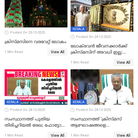
KERALA
Posted On 25-12-2025
Posted On 24-12-2025
ക്രിസ്മസിനെ വരവേറ്റ് ലോകം
ലോക്ഭവൻ ജീവനക്കാർക്ക്
View All
ക്രിസ്മസിന് അവധി ഇല്ല;
1 Min Read
ഹാജരാവാൻ ഉത്തരവ്
View All
1 Min Read
KERALA
KERALA
Posted On 24-12-2025
Posted On 24-12-2025
സംസ്ഥാനത്ത് പുതിയ
സംസ്ഥാനത്ത് ‘ക്രിസ്മസ്
തിരിച്ചറിയല്‍ രേഖ; ഫോട്ടോ
ആഘോഷങ്ങളെ
പതിപ്പിച്ച നേറ്റിവിറ്റി കാര്‍ഡ്
കടന്നാക്രമിയ്ക്കുന്നു; എല്ലാ
View All
View All
1 Min Read
1 Min Read
നല്‍കുമെന്ന് മുഖ്യമന്ത്രി; SIR
ആക്രമണങ്ങൾക്കും പിന്നിലും