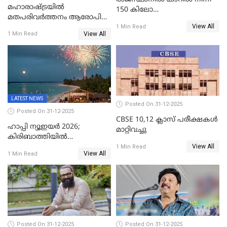
മഹാരാഷ്ട്രയിൽ
150 കിലോ
മതപരിവർത്തനം ആരോപിച്ചു
സ്ഫോടകവസ്തുക്കൾ
View All
അറസ്റ്റിലായ മലയാളി
1 Min Read
പിടികൂടി
View All
1 Min Read
വൈദികനും ഭാര്യയ്ക്കും
ഉൾപ്പെടെ 11പേർക്കും ജാമ്യം
LATEST NEWS
Posted On 31-12-2025
Posted On 31-12-2025
CBSE 10,12 ക്ലാസ് പരീക്ഷകള്‍
ഹാപ്പി ന്യൂഇയർ 2026;
മാറ്റിവച്ചു
കിരിബാത്തിയിൽ
View All
പുതുവർഷമെത്തി
1 Min Read
View All
1 Min Read
Posted On 31-12-2025
Posted On 31-12-2025