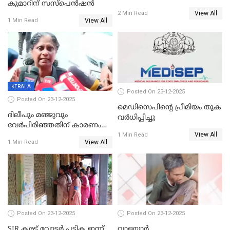
കുമാറിന് സസ്പെൻഷൻ
തയ്യാറെന്ന് CBI
View All
2 Min Read
View All
1 Min Read
KERALA
Posted On 23-12-2025
Posted On 23-12-2025
മെഡിസെപിന്റെ പ്രീമിയം തുക
ദിലീപും മഞ്ജുവും
വർധിപ്പിച്ചു
വേർപിരിഞ്ഞതിന് കാരണം
View All
ദിലീപ് മഞ്ജുവിന് നൽകിയ ആ
1 Min Read
View All
1 Min Read
പഴയ മൊബൈലിൽ നിന്ന്
കണ്ടെത്തിയ ചാറ്റിൽ
നിന്നാണ്; എട്ടാം പ്രതിക്ക്
മോട്ടീവ് ഉണ്ടായിരുന്നെന്നും
അഡ്വ. ടി.ബി മിനി
Posted On 23-12-2025
Posted On 23-12-2025
SIR കരട് വോട്ടര്‍ പട്ടിക ഇന്ന്
വാളയാർ