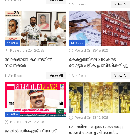
View All
സ്ത്രീകൾക്ക് സ്മാർട്ട് ഫോൺ
1 Min Read
View All
1 Min Read
വിലക്കി രാജ്യത്തെ ഒരു
പഞ്ചായത്ത്
KERALA
KERALA
Posted On 23-12-2025
Posted On 23-12-2025
ലോക്ഭവൻ കലണ്ടറിൽ
കേരളത്തിലെ SIR കരട്
സവർക്കർ
വോട്ടര്‍ പട്ടിക പ്രസിദ്ധീകരിച്ചു
View All
View All
1 Min Read
1 Min Read
KERALA
Posted On 23-12-2025
Posted On 23-12-2025
ശബരിമല സ്വര്‍ണക്കവര്‍ച്ച
ജയിൽ ഡിഐജി വിനോദ്
കേസ് അന്വേഷിക്കാന്‍