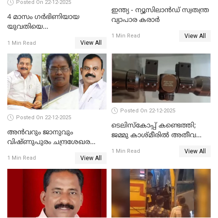
Posted On 22-12-2025
ഇന്ത്യ - ന്യൂസിലാൻഡ് സ്വതന്ത്ര
4 മാസം ഗർഭിണിയായ
വ്യാപാര കരാർ
യുവതിയെ
View All
വെട്ടിക്കൊലപ്പെടുത്തി
1 Min Read
View All
1 Min Read
പിതാവും സഹോദരനും;
ദുരഭിമാനക്കൊലയിൽ
നടുങ്ങി കർണാടക
Posted On 22-12-2025
Posted On 22-12-2025
ടെലിസ്‌കോപ്പ് കണ്ടെത്തി;
അൻവറും ജാനുവും
ജമ്മു കാശ്മീരില്‍ അതീവ
വിഷ്ണുപുരം ചന്ദ്രശേഖരന്റെ
ജാഗ്രത നിര്‍ദ്ദേശം
View All
പാർട്ടിയും UDF
1 Min Read
View All
1 Min Read
അസോസിയേറ്റ് അംഗങ്ങൾ;
അസോസിയേറ്റ്
അംഗമാകാനില്ലെന്നും
UDFലേക്കില്ലെന്നും
വിഷ്ണുപുരം ചന്ദ്രശേഖരൻ