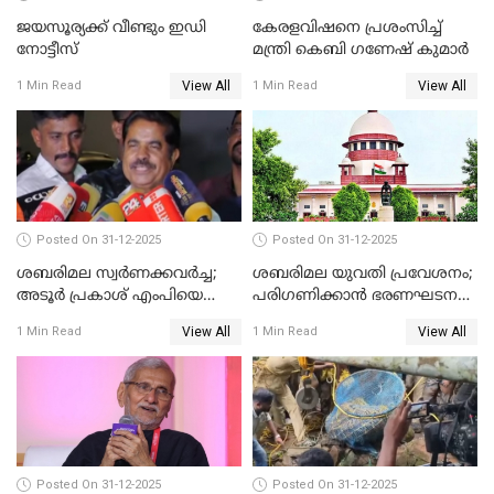
ജയസൂര്യക്ക് വീണ്ടും ഇഡി
കേരളവിഷനെ പ്രശംസിച്ച്
നോട്ടീസ്
മന്ത്രി കെബി ഗണേഷ് കുമാര്‍
View All
View All
1 Min Read
1 Min Read
Posted On 31-12-2025
Posted On 31-12-2025
ശബരിമല സ്വര്‍ണക്കവര്‍ച്ച;
ശബരിമല യുവതി പ്രവേശനം;
അടൂര്‍ പ്രകാശ് എംപിയെ
പരിഗണിക്കാന്‍ ഭരണഘടന
ചോദ്യം ചെയ്യാൻ SIT
ബെഞ്ച്
View All
View All
1 Min Read
1 Min Read
Posted On 31-12-2025
Posted On 31-12-2025