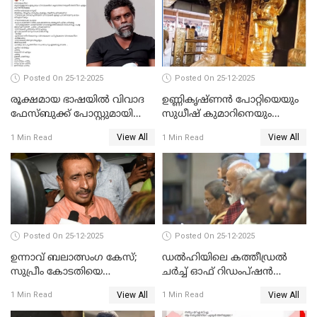
Posted On 25-12-2025
Posted On 25-12-2025
രൂക്ഷമായ ഭാഷയിൽ വിവാദ
ഉണ്ണികൃഷ്ണന്‍ പോറ്റിയെയും
ഫേസ്ബുക്ക് പോസ്റ്റുമായി
സുധീഷ് കുമാറിനെയും
നടൻ വിനായകൻ
വീണ്ടും ചോദ്യം ചെയ്ത് SIT
View All
View All
1 Min Read
1 Min Read
Posted On 25-12-2025
Posted On 25-12-2025
ഉന്നാവ് ബലാത്സംഗ കേസ്;
ഡൽഹിയിലെ കത്തീഡ്രൽ
സുപ്രീം കോടതിയെ
ചർച്ച് ഓഫ് റിഡംപ്ഷൻ
സമീപിക്കാനൊരുങ്ങി
സന്ദർശിച്ച് പ്രധാനമന്ത്രി
View All
View All
1 Min Read
1 Min Read
അതിജീവിത