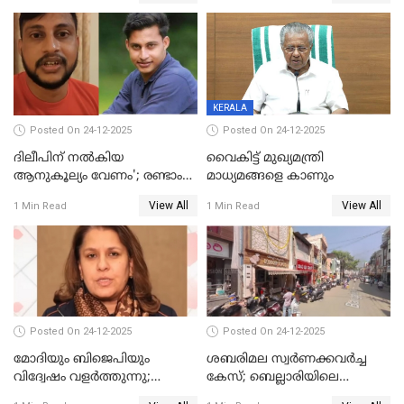
ഹെല്‍പ് ഡസ്‌കുകള്‍
സംഘപരിവാർ’; മുഖ്യമന്ത്രി
ആരംഭിക്കാന്‍ മന്ത്രിസഭാ
യോഗ തീരുമാനം
KERALA
Posted On 24-12-2025
Posted On 24-12-2025
ദിലീപിന് നല്‍കിയ
വൈകിട്ട് മുഖ്യമന്ത്രി
ആനുകൂല്യം വേണം'; രണ്ടാം
മാധ്യമങ്ങളെ കാണും
പ്രതി മാര്‍ട്ടിന്‍
View All
View All
1 Min Read
1 Min Read
ഹൈക്കോടതിയില്‍
Posted On 24-12-2025
Posted On 24-12-2025
മോദിയും ബിജെപിയും
ശബരിമല സ്വര്‍ണക്കവര്‍ച്ച
വിദ്വേഷം വളർത്തുന്നു;
കേസ്; ബെല്ലാരിയിലെ
പ്രതിഷേധവിമായി
ജ്വല്ലറിയില്‍ പരിശോധന