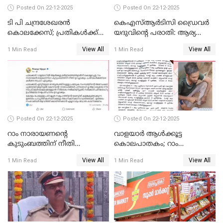
Posted On 22-12-2025
Posted On 22-12-2025
ടി പി ചന്ദ്രശേഖരന്‍
കെഎസ്ആർടിസി ഡ്രൈവർ
കൊലക്കേസ്; പ്രതികള്‍ക്ക്
യദുവിന്റെ പരാതി: ആര്യ
വീണ്ടും പരോള്‍
രാജേന്ദ്രനും സച്ചിൻ ദേവിനും
View All
View All
1 Min Read
1 Min Read
കോടതി നോട്ടീസ്
Posted On 22-12-2025
Posted On 22-12-2025
റാം നാരായണന്റെ
വാളയാർ ആൾക്കൂട്ട
കുടുംബത്തിന് നീതി
കൊലപാതകം; റാം
ഉറപ്പാക്കും; പിണറായി
നാരായണൻ നേരിട്ടത് ക്രൂര
View All
View All
1 Min Read
1 Min Read
വിജയന്‍
പീഡനം