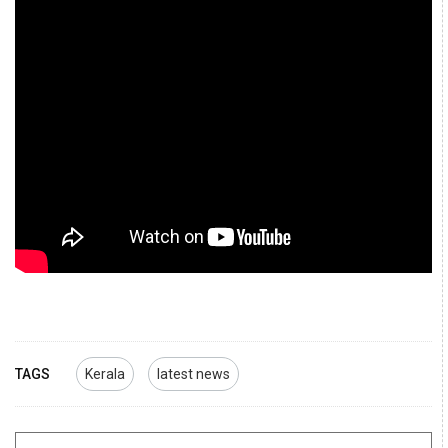
TAGS
Kerala
latest news