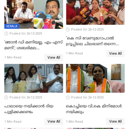
തീർത്തത് 333 കോടിയുടെ
മദ്യം
KERALA
Posted On 26-12-2025
Posted On 26-12-2025
'കെ സി വേണുഗോപാല്‍
‘ഞാൻ ഡി മണിയല്ല, എം എസ്
ഗ്രൂപ്പിലെ ചിലരാണ് തന്നെ
മണി’; ശബരിമല
തഴഞ്ഞത്'; ലാലി ജെയിംസ്
View All
സ്വർണക്കവർച്ചയുമായി ഒരു
1 Min Read
View All
1 Min Read
ബന്ധവും ഇല്ലെന്ന് എസ്ഐടി
ചോദ്യം ചെയ്ത ദിണ്ടിഗലിലെ
വ്യവസായി
Posted On 26-12-2025
Posted On 26-12-2025
പാലായെ നയിക്കാന്‍ ദിയ
കൊച്ചിയെ വി.കെ മിനിമോള്‍
പുളിക്കക്കണ്ടം
നയിക്കും
View All
View All
1 Min Read
1 Min Read