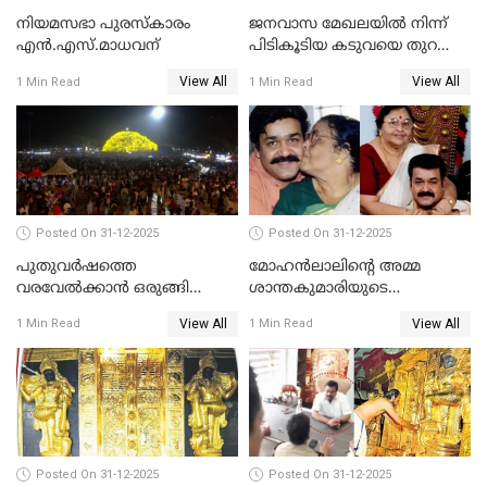
നിയമസഭാ പുരസ്‌കാരം
ജനവാസ മേഖലയിൽ നിന്ന്
എൻ.എസ്.മാധവന്
പിടികൂടിയ കടുവയെ തുറന്നു
വിട്ടു
View All
View All
1 Min Read
1 Min Read
Posted On 31-12-2025
Posted On 31-12-2025
പുതുവര്‍ഷത്തെ
മോഹന്‍ലാലിന്റെ അമ്മ
വരവേല്‍ക്കാന്‍ ഒരുങ്ങി
ശാന്തകുമാരിയുടെ
ലോകം
സംസ്‌കാരം ഇന്ന്
View All
View All
1 Min Read
1 Min Read
Posted On 31-12-2025
Posted On 31-12-2025