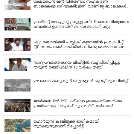
ക്ഷേമപെൻഷൻ വിതരണം: സഹകരണ
ബാങ്കുകളെ ഒഴിവാക്കി; ഇനി വാണിജ്യ ബാങ്കുകൾ
മാത്രം
KERALA
ഫ്രഷ്‌കട്ട് അടച്ചുപൂട്ടാനുള്ള മലിനീകരണ നിയന്ത്രണ
ബോർഡ് ഉത്തരവിന് ഹൈക്കോടതി സ്റ്റേ
KERALA
'ക്യാ ബോൽത്തി പബ്ലിക്' ക്യാമ്പയിൻ പ്രഖ്യാപിച്ച്
CJP സ്ഥാപകൻ അഭിജീത് ദിപ്കെ; ജാർഖണ്ഡിലെ
വിദ്യാർത്ഥി പ്രക്ഷോഭത്തിലും മറുപടി
LATEST NEWS
സഹപ്രവർത്തകയെ ലിഫ്റ്റിൽ വച്ച് പീഡിപ്പിച്ചു;
തരുൺ തേജ്‌പാലിന് 10 വർഷം തടവ്
മഴ ശക്തമാകുന്നു; 3 ജില്ലകളിൽ ചുവപ്പ് മുന്നറിയിപ്പ്
ജാര്‍ഖണ്ഡില്‍ PSC പരീക്ഷാ ക്രമക്കേടിനെതിരെ
പ്രതിഷേധം; ചര്‍ച്ചക്ക് തുടക്കമിട്ട് സർക്കാർ
ഹോര്‍മുസ് കടലിടുക്ക് ഭാഗികമായി
തുറക്കുന്നുവെന്ന് റിപ്പോര്‍ട്ട്