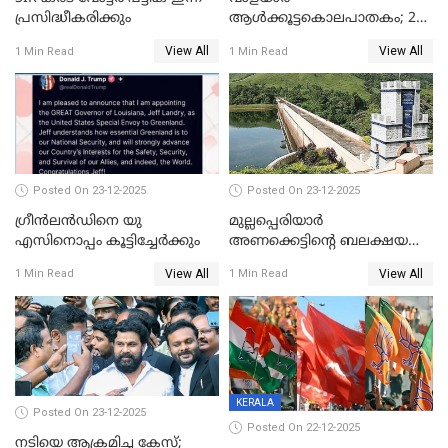
പ്രസിദ്ധീകരിക്കും
ആൾക്കൂട്ടകൊലപാതകം; 2
പേർ കൂടി കസ്റ്റഡിയിൽ
View All
View All
1 Min Read
1 Min Read
Posted On 23-12-2025
Posted On 23-12-2025
ഗ്രീന്‍ലന്‍ഡിനെ യു
മുല്ലപ്പെരിയാര്‍
എസിനൊപ്പം കൂട്ടിച്ചേര്‍ക്കും
അണക്കെട്ടിന്റെ ബലക്ഷയ
നിര്‍ണയം; പരിശോധന ഇന്ന്
View All
View All
1 Min Read
1 Min Read
തുടങ്ങും
KERALA
Posted On 23-12-2025
Posted On 22-12-2025
നടിയെ ആക്രമിച്ച കേസ്;