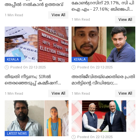
കോൺഗ്രസിന് 29.17%, സി പി
അപ്പീൽ നൽകാൻ ഉത്തരവ്
ഐ എം - 27.16%; ബിജെപി
View All
20% കടന്നത്
1 Min Read
View All
1 Min Read
തിരുവനന്തപുരത്ത് മാത്രം,
തദ്ദേശത്തിലെ യഥാർത്ഥ
കണക്ക് പുറത്ത്
KERALA
KERALA
Posted On 22-12-2025
Posted On 22-12-2025
തീയതി നീട്ടണം; SIRൽ
അതിജീവിതയ്‌ക്കെതിരെ പ്രതി
തെരഞ്ഞെടുപ്പ് കമ്മീഷന്
മാർട്ടിന്റെ വീഡിയോ;
കത്തയച്ച് കേരളം
പ്രചരിപ്പിച്ച മൂന്നുപേർ
View All
View All
1 Min Read
1 Min Read
അറസ്റ്റിൽ; നൂറോളം
സൈറ്റുകളിൽ നിന്നും
വിഡിയോ നീക്കം ചെയ്യാനും
പൊലീസ്
LATEST NEWS
Posted On 22-12-2025