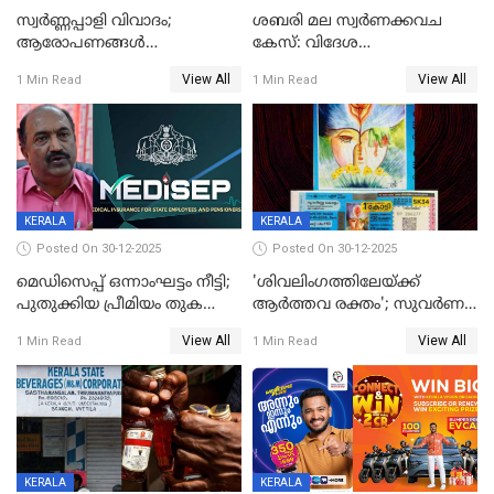
സ്വർണ്ണപ്പാളി വിവാദം;
ശബരി മല സ്വർണക്കവച
ആരോപണങ്ങൾ
കേസ്: വിദേശ
അവസാനിക്കുന്നില്ല
വ്യവസായിയുടെ ആരോപണം
View All
View All
1 Min Read
1 Min Read
നിഷേധിച്ച് ഡി മണി
KERALA
KERALA
Posted On 30-12-2025
Posted On 30-12-2025
മെഡിസെപ്പ് ഒന്നാംഘട്ടം നീട്ടി;
'ശിവലിംഗത്തിലേയ്ക്ക്
പുതുക്കിയ പ്രീമിയം തുക
ആര്‍ത്തവ രക്തം'; സുവര്‍ണ
ഈടാക്കുക ജനുവരി 31
കേരളം ലോട്ടറിയിലെ
View All
View All
1 Min Read
1 Min Read
മുതൽ
ചിത്രത്തിനെതിരെ ഹിന്ദു
ഐക്യവേദി പരാതി നൽകി
KERALA
KERALA