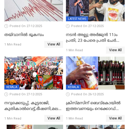
കണക്ട്&വിൻ
LATEST NEWS
Posted On 27-12-2025
Posted On 27-12-2025
തയ്‌വാനിൽ ഭൂകമ്പം
നടൻ അല്ലു അർജുൻ 11ാം
പ്രതി, 23 പേരെ പ്രതി ചേർത്ത്
View All
1 Min Read
കുറ്റപത്രം സമർപ്പിച്ചു
View All
1 Min Read
KERALA
KERALA
Posted On 27-12-2025
Posted On 26-12-2025
നറുക്കെടുപ്പ്, കൂട്ടരാജി,
ക്രിസ്മസിന് ബെവ്‌കോയിൽ
കുതികാൽവെട്ട്,ഭീഷണി,മലബാറിലാകട്ടെ
ഇത്തവണയും റെക്കോഡ്
ട്വിസ്റ്റോട് ട്വിസ്റ്റും; അടിമുടി
വിൽപ്പന;കഴിഞ്ഞവർഷത്തേക്ക
View All
View All
1 Min Read
1 Min Read
നാടകീയമായി പഞ്ചായത്ത്
53 കോടി രൂപയുടെ അധിക
പ്രസിഡന്‍റ് തെരഞ്ഞെടുപ്പ്
വിൽപ്പന; മലയാളി കുടിച്ചു