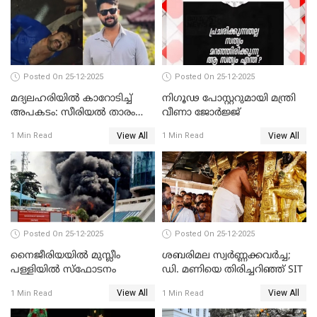
Posted On 25-12-2025
Posted On 25-12-2025
മദ്യലഹരിയിൽ കാറോടിച്ച്
നിഗൂഢ പോസ്റ്ററുമായി മന്ത്രി
അപകടം: സീരിയൽ താരം
വീണാ ജോർജ്ജ്
സിദ്ധാർത്ഥ് പ്രഭുവിനെതിരെ
View All
View All
1 Min Read
1 Min Read
കേസെടുത്തു
Posted On 25-12-2025
Posted On 25-12-2025
നൈജീരിയയിൽ മുസ്ലീം
ശബരിമല സ്വര്‍ണ്ണക്കവര്‍ച്ച;
പള്ളിയില്‍ സ്‌ഫോടനം
ഡി. മണിയെ തിരിച്ചറിഞ്ഞ് SIT
View All
View All
1 Min Read
1 Min Read