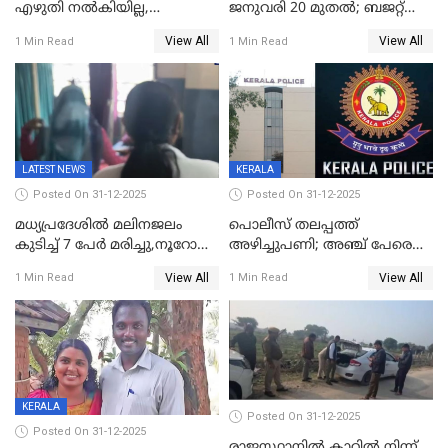
എഴുതി നൽകിയില്ല,
ജനുവരി 20 മുതല്‍; ബജറ്റ്
ജനങ്ങളെ
അവതരണം അവസാനവാരം;
View All
View All
1 Min Read
1 Min Read
തെറ്റിദ്ധരിപ്പിക്കരുത്,
മന്ത്രിസഭാ
സാങ്കൽപ്പിക കഥകൾ
യോഗതീരുമാനങ്ങൾ
പ്രചരിപ്പിക്കുന്നുവെന്നും
കടകംപള്ളി സുരേന്ദ്രൻ
LATEST NEWS
KERALA
Posted On 31-12-2025
Posted On 31-12-2025
മധ്യപ്രദേശിൽ മലിനജലം
പൊലീസ് തലപ്പത്ത്
കുടിച്ച് 7 പേർ മരിച്ചു,നൂറോളം
അഴിച്ചുപണി; അഞ്ച് പേരെ
പേർ ഗുരുതരാവസ്ഥയിൽ
ഐജി റാങ്കിലേക്ക്
View All
View All
1 Min Read
1 Min Read
ഉയർത്തി,അജിതാ ബീഗം
ക്രൈംബ്രാഞ്ച് ഐജി,
എസ്.ശ്യാംസുന്ദർ
ഇന്റലിജൻസ് ഐജി
KERALA
Posted On 31-12-2025
Posted On 31-12-2025
രാജസ്ഥാനിൽ കാറിൽ നിന്ന്