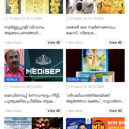
Posted On 31-12-2025
Posted On 31-12-2025
സ്വർണ്ണപ്പാളി വിവാദം;
ശബരി മല സ്വർണക്കവച
ആരോപണങ്ങൾ
കേസ്: വിദേശ
അവസാനിക്കുന്നില്ല
വ്യവസായിയുടെ ആരോപണം
View All
View All
1 Min Read
1 Min Read
നിഷേധിച്ച് ഡി മണി
KERALA
KERALA
Posted On 30-12-2025
Posted On 30-12-2025
മെഡിസെപ്പ് ഒന്നാംഘട്ടം നീട്ടി;
'ശിവലിംഗത്തിലേയ്ക്ക്
പുതുക്കിയ പ്രീമിയം തുക
ആര്‍ത്തവ രക്തം'; സുവര്‍ണ
ഈടാക്കുക ജനുവരി 31
കേരളം ലോട്ടറിയിലെ
View All
View All
1 Min Read
1 Min Read
മുതൽ
ചിത്രത്തിനെതിരെ ഹിന്ദു
ഐക്യവേദി പരാതി നൽകി