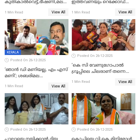
കുതികാൽവെട്ട്,ഭീഷണി,മലബാറിലാകട്ടെ
ഇത്തവണയും റെക്കോഡ്
ട്വിസ്റ്റോട് ട്വിസ്റ്റും; അടിമുടി
വിൽപ്പന;കഴിഞ്ഞവർഷത്തേക്ക
View All
View All
1 Min Read
1 Min Read
നാടകീയമായി പഞ്ചായത്ത്
53 കോടി രൂപയുടെ അധിക
പ്രസിഡന്‍റ് തെരഞ്ഞെടുപ്പ്
വിൽപ്പന; മലയാളി കുടിച്ചു
തീർത്തത് 333 കോടിയുടെ
മദ്യം
KERALA
Posted On 26-12-2025
Posted On 26-12-2025
'കെ സി വേണുഗോപാല്‍
‘ഞാൻ ഡി മണിയല്ല, എം എസ്
ഗ്രൂപ്പിലെ ചിലരാണ് തന്നെ
മണി’; ശബരിമല
തഴഞ്ഞത്'; ലാലി ജെയിംസ്
View All
സ്വർണക്കവർച്ചയുമായി ഒരു
1 Min Read
View All
1 Min Read
ബന്ധവും ഇല്ലെന്ന് എസ്ഐടി
ചോദ്യം ചെയ്ത ദിണ്ടിഗലിലെ
വ്യവസായി
Posted On 26-12-2025
Posted On 26-12-2025
പാലായെ നയിക്കാന്‍ ദിയ
കൊച്ചിയെ വി.കെ മിനിമോള്‍