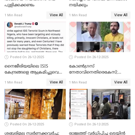
പുളിക്കക്കണ്ടം
നയിക്കും
View All
View All
1 Min Read
1 Min Read
Posted On 26-12-2025
Posted On 26-12-2025
നൈജീരിയയിലെ ISIS
കോണ്‍ഗ്രസ്
കേന്ദ്രങ്ങളെ ആക്രമിച്ചുവെന്ന്
നേതാവിനെതിരെകേസ്;
ട്രംപ്
മുഖ്യമന്ത്രിയും ഉണ്ണികൃഷ്ണന്‍
View All
View All
1 Min Read
1 Min Read
പോറ്റിയും ഒപ്പമുള്ള AI ചിത്രം
പങ്കുവെച്ചു
Posted On 26-12-2025
Posted On 26-12-2025
ശബരിമല സ്വര്‍ണക്കവര്‍ച്ച;
രാജ്യത്ത് വര്‍ധിപ്പിച്ച ട്രെയിന്‍