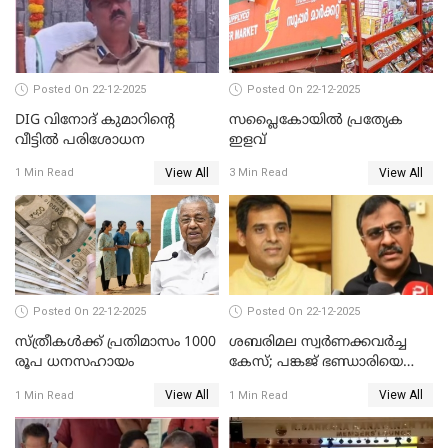
Posted On 22-12-2025
Posted On 22-12-2025
DIG വിനോദ് കുമാറിന്റെ
സപ്ലൈകോയിൽ പ്രത്യേക
വീട്ടില്‍ പരിശോധന
ഇളവ്
View All
View All
1 Min Read
3 Min Read
Posted On 22-12-2025
Posted On 22-12-2025
സ്ത്രീകള്‍ക്ക് പ്രതിമാസം 1000
ശബരിമല സ്വര്‍ണക്കവര്‍ച്ച
രൂപ ധനസഹായം
കേസ്; പങ്കജ് ഭണ്ഡാരിയെയും
ഗോവര്‍ധനെയും കസ്റ്റഡിയില്‍
View All
View All
1 Min Read
1 Min Read
വാങ്ങാന്‍ SIT