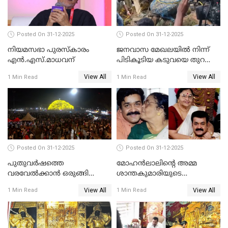
Posted On 31-12-2025
Posted On 31-12-2025
നിയമസഭാ പുരസ്‌കാരം
ജനവാസ മേഖലയിൽ നിന്ന്
എൻ.എസ്.മാധവന്
പിടികൂടിയ കടുവയെ തുറന്നു
വിട്ടു
View All
View All
1 Min Read
1 Min Read
Posted On 31-12-2025
Posted On 31-12-2025
പുതുവര്‍ഷത്തെ
മോഹന്‍ലാലിന്റെ അമ്മ
വരവേല്‍ക്കാന്‍ ഒരുങ്ങി
ശാന്തകുമാരിയുടെ
ലോകം
സംസ്‌കാരം ഇന്ന്
View All
View All
1 Min Read
1 Min Read