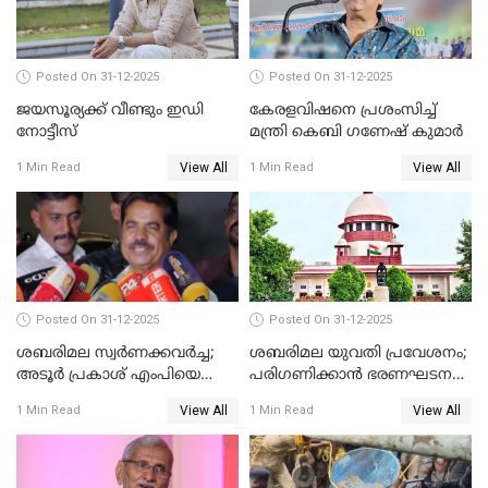
Posted On 31-12-2025
Posted On 31-12-2025
ജയസൂര്യക്ക് വീണ്ടും ഇഡി
കേരളവിഷനെ പ്രശംസിച്ച്
നോട്ടീസ്
മന്ത്രി കെബി ഗണേഷ് കുമാര്‍
View All
View All
1 Min Read
1 Min Read
Posted On 31-12-2025
Posted On 31-12-2025
ശബരിമല സ്വര്‍ണക്കവര്‍ച്ച;
ശബരിമല യുവതി പ്രവേശനം;
അടൂര്‍ പ്രകാശ് എംപിയെ
പരിഗണിക്കാന്‍ ഭരണഘടന
ചോദ്യം ചെയ്യാൻ SIT
ബെഞ്ച്
View All
View All
1 Min Read
1 Min Read