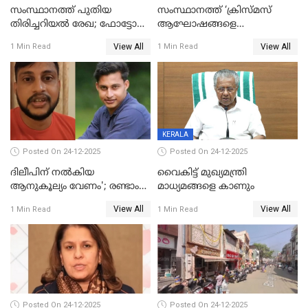
സംസ്ഥാനത്ത് പുതിയ
സംസ്ഥാനത്ത് ‘ക്രിസ്മസ്
തിരിച്ചറിയല്‍ രേഖ; ഫോട്ടോ
ആഘോഷങ്ങളെ
പതിപ്പിച്ച നേറ്റിവിറ്റി കാര്‍ഡ്
കടന്നാക്രമിയ്ക്കുന്നു; എല്ലാ
View All
View All
1 Min Read
1 Min Read
നല്‍കുമെന്ന് മുഖ്യമന്ത്രി; SIR
ആക്രമണങ്ങൾക്കും പിന്നിലും
ഹെല്‍പ് ഡസ്‌കുകള്‍
സംഘപരിവാർ’; മുഖ്യമന്ത്രി
ആരംഭിക്കാന്‍ മന്ത്രിസഭാ
യോഗ തീരുമാനം
KERALA
Posted On 24-12-2025
Posted On 24-12-2025
ദിലീപിന് നല്‍കിയ
വൈകിട്ട് മുഖ്യമന്ത്രി
ആനുകൂല്യം വേണം'; രണ്ടാം
മാധ്യമങ്ങളെ കാണും
പ്രതി മാര്‍ട്ടിന്‍
View All
View All
1 Min Read
1 Min Read
ഹൈക്കോടതിയില്‍
Posted On 24-12-2025
Posted On 24-12-2025