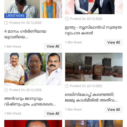
LATEST NEWS
Posted On 22-12-2025
Posted On 22-12-2025
ഇന്ത്യ - ന്യൂസിലാൻഡ് സ്വതന്ത്ര
4 മാസം ഗർഭിണിയായ
വ്യാപാര കരാർ
യുവതിയെ
View All
വെട്ടിക്കൊലപ്പെടുത്തി
1 Min Read
View All
1 Min Read
പിതാവും സഹോദരനും;
ദുരഭിമാനക്കൊലയിൽ
നടുങ്ങി കർണാടക
Posted On 22-12-2025
Posted On 22-12-2025
ടെലിസ്‌കോപ്പ് കണ്ടെത്തി;
അൻവറും ജാനുവും
ജമ്മു കാശ്മീരില്‍ അതീവ
വിഷ്ണുപുരം ചന്ദ്രശേഖരന്റെ
ജാഗ്രത നിര്‍ദ്ദേശം
View All
പാർട്ടിയും UDF
1 Min Read
View All
1 Min Read
അസോസിയേറ്റ് അംഗങ്ങൾ;
അസോസിയേറ്റ്