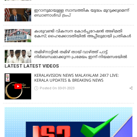
ഇറാനുമായുള്ള സാമ്പത്തിക യുദ്ധം മുറുക്കുമെന്ന്
ഡൊണാൾഡ് ട്രംപ്
കശുവണ്ടി വികസന കോര്‍പ്പറേഷന്‍ അഴിമതി
കേസ്; ഹൈക്കോടതിയില്‍ അപ്പീലുമായി പ്രതികള്‍
തമിഴ്‌നാട്ടില്‍ തമിഴ് തായ് വാഴ്ത്ത് പാട്ട്
നിര്‍ബന്ധമാക്കുന്ന പ്രമേയം ഇന്ന് നിയമസഭയില്‍
LATEST LATEST VIDEOS
KERALAVISION NEWS MALAYALAM 24X7 LIVE:
KERALA UPDATES & BREAKING NEWS
Posted On 03-01-2023