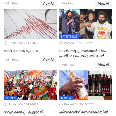
സമ്മാനമായി EV കാർ
വീണ് വിജയ്
View All
View All
1 Min Read
1 Min Read
ഉൾപ്പെടെ 2 കോടി രൂപയുടെ
സമ്മാനങ്ങളുമായി
കേരളവിഷൻ ബ്രോഡ്ബാൻഡ്
കണക്ട്&വിൻ
LATEST NEWS
Posted On 27-12-2025
Posted On 27-12-2025
തയ്‌വാനിൽ ഭൂകമ്പം
നടൻ അല്ലു അർജുൻ 11ാം
പ്രതി, 23 പേരെ പ്രതി ചേർത്ത്
View All
1 Min Read
കുറ്റപത്രം സമർപ്പിച്ചു
View All
1 Min Read
KERALA
KERALA
Posted On 27-12-2025
Posted On 26-12-2025
നറുക്കെടുപ്പ്, കൂട്ടരാജി,
ക്രിസ്മസിന് ബെവ്‌കോയിൽ