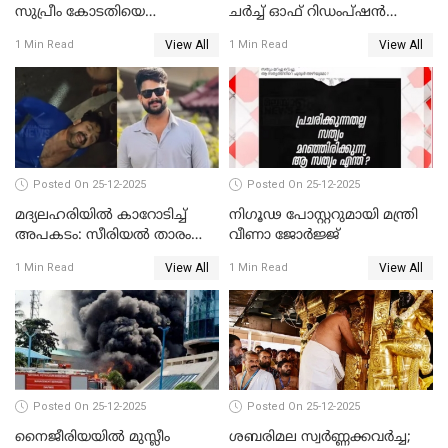
സുപ്രീം കോടതിയെ
ചർച്ച് ഓഫ് റിഡംപ്ഷൻ
സമീപിക്കാനൊരുങ്ങി
സന്ദർശിച്ച് പ്രധാനമന്ത്രി
View All
View All
1 Min Read
1 Min Read
അതിജീവിത
Posted On 25-12-2025
Posted On 25-12-2025
മദ്യലഹരിയിൽ കാറോടിച്ച്
നിഗൂഢ പോസ്റ്ററുമായി മന്ത്രി
അപകടം: സീരിയൽ താരം
വീണാ ജോർജ്ജ്
സിദ്ധാർത്ഥ് പ്രഭുവിനെതിരെ
View All
View All
1 Min Read
1 Min Read
കേസെടുത്തു
Posted On 25-12-2025
Posted On 25-12-2025
നൈജീരിയയിൽ മുസ്ലീം
ശബരിമല സ്വര്‍ണ്ണക്കവര്‍ച്ച;