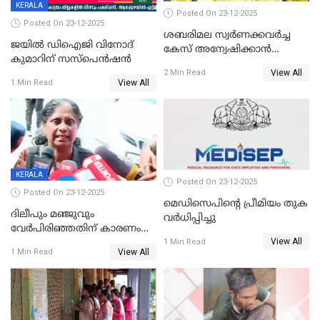
KERALA
Posted On 23-12-2025
Posted On 23-12-2025
ശബരിമല സ്വര്‍ണക്കവര്‍ച്ച
ജയിൽ ഡിഐജി വിനോദ്
കേസ് അന്വേഷിക്കാന്‍
കുമാറിന് സസ്പെൻഷൻ
തയ്യാറെന്ന് CBI
View All
2 Min Read
View All
1 Min Read
KERALA
Posted On 23-12-2025
Posted On 23-12-2025
മെഡിസെപിന്റെ പ്രീമിയം തുക
ദിലീപും മഞ്ജുവും
വർധിപ്പിച്ചു
വേർപിരിഞ്ഞതിന് കാരണം
View All
ദിലീപ് മഞ്ജുവിന് നൽകിയ ആ
1 Min Read
View All
1 Min Read
പഴയ മൊബൈലിൽ നിന്ന്
കണ്ടെത്തിയ ചാറ്റിൽ
നിന്നാണ്; എട്ടാം പ്രതിക്ക്
മോട്ടീവ് ഉണ്ടായിരുന്നെന്നും
അഡ്വ. ടി.ബി മിനി