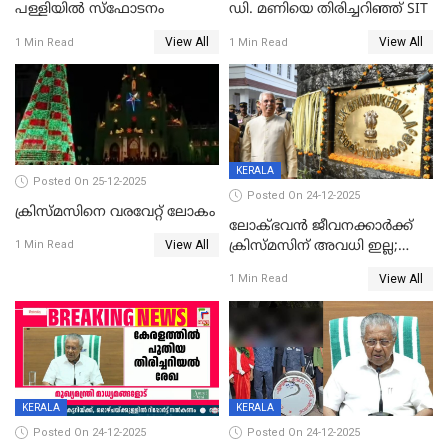
പള്ളിയില്‍ സ്‌ഫോടനം
ഡി. മണിയെ തിരിച്ചറിഞ്ഞ് SIT
View All
View All
1 Min Read
1 Min Read
KERALA
Posted On 25-12-2025
Posted On 24-12-2025
ക്രിസ്മസിനെ വരവേറ്റ് ലോകം
ലോക്ഭവൻ ജീവനക്കാർക്ക്
View All
ക്രിസ്മസിന് അവധി ഇല്ല;
1 Min Read
ഹാജരാവാൻ ഉത്തരവ്
View All
1 Min Read
KERALA
KERALA
Posted On 24-12-2025
Posted On 24-12-2025