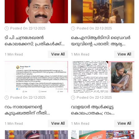
അംഗമാകാനില്ലെന്നും
UDFലേക്കില്ലെന്നും
വിഷ്ണുപുരം ചന്ദ്രശേഖരൻ
Posted On 22-12-2025
Posted On 22-12-2025
ടി പി ചന്ദ്രശേഖരന്‍
കെഎസ്ആർടിസി ഡ്രൈവർ
കൊലക്കേസ്; പ്രതികള്‍ക്ക്
യദുവിന്റെ പരാതി: ആര്യ
വീണ്ടും പരോള്‍
രാജേന്ദ്രനും സച്ചിൻ ദേവിനും
View All
View All
1 Min Read
1 Min Read
കോടതി നോട്ടീസ്
Posted On 22-12-2025
Posted On 22-12-2025
റാം നാരായണന്റെ
വാളയാർ ആൾക്കൂട്ട
കുടുംബത്തിന് നീതി
കൊലപാതകം; റാം
ഉറപ്പാക്കും; പിണറായി
നാരായണൻ നേരിട്ടത് ക്രൂര
View All
View All
1 Min Read
1 Min Read
വിജയന്‍
പീഡനം