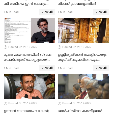
ഡി മണിയെ ഇന്ന് ചോദ്യം
നിരക്ക് പ്രാബല്യത്തില്‍
ചെയ്യും
View All
View All
1 Min Read
1 Min Read
Posted On 25-12-2025
Posted On 25-12-2025
രൂക്ഷമായ ഭാഷയിൽ വിവാദ
ഉണ്ണികൃഷ്ണന്‍ പോറ്റിയെയും
ഫേസ്ബുക്ക് പോസ്റ്റുമായി
സുധീഷ് കുമാറിനെയും
നടൻ വിനായകൻ
വീണ്ടും ചോദ്യം ചെയ്ത് SIT
View All
View All
1 Min Read
1 Min Read
Posted On 25-12-2025
Posted On 25-12-2025
ഉന്നാവ് ബലാത്സംഗ കേസ്;
ഡൽഹിയിലെ കത്തീഡ്രൽ