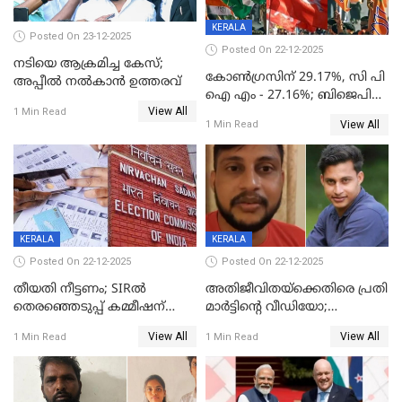
KERALA
Posted On 23-12-2025
Posted On 22-12-2025
നടിയെ ആക്രമിച്ച കേസ്;
കോൺഗ്രസിന് 29.17%, സി പി
അപ്പീൽ നൽകാൻ ഉത്തരവ്
ഐ എം - 27.16%; ബിജെപി
View All
20% കടന്നത്
1 Min Read
View All
1 Min Read
തിരുവനന്തപുരത്ത് മാത്രം,
തദ്ദേശത്തിലെ യഥാർത്ഥ
കണക്ക് പുറത്ത്
KERALA
KERALA
Posted On 22-12-2025
Posted On 22-12-2025
തീയതി നീട്ടണം; SIRൽ
അതിജീവിതയ്‌ക്കെതിരെ പ്രതി
തെരഞ്ഞെടുപ്പ് കമ്മീഷന്
മാർട്ടിന്റെ വീഡിയോ;
കത്തയച്ച് കേരളം
പ്രചരിപ്പിച്ച മൂന്നുപേർ
View All
View All
1 Min Read
1 Min Read
അറസ്റ്റിൽ; നൂറോളം
സൈറ്റുകളിൽ നിന്നും
വിഡിയോ നീക്കം ചെയ്യാനും
പൊലീസ്