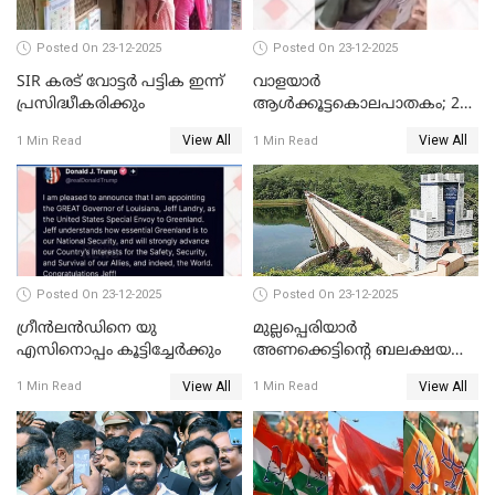
Posted On 23-12-2025
Posted On 23-12-2025
SIR കരട് വോട്ടര്‍ പട്ടിക ഇന്ന്
വാളയാർ
പ്രസിദ്ധീകരിക്കും
ആൾക്കൂട്ടകൊലപാതകം; 2
പേർ കൂടി കസ്റ്റഡിയിൽ
View All
View All
1 Min Read
1 Min Read
Posted On 23-12-2025
Posted On 23-12-2025
ഗ്രീന്‍ലന്‍ഡിനെ യു
മുല്ലപ്പെരിയാര്‍
എസിനൊപ്പം കൂട്ടിച്ചേര്‍ക്കും
അണക്കെട്ടിന്റെ ബലക്ഷയ
നിര്‍ണയം; പരിശോധന ഇന്ന്
View All
View All
1 Min Read
1 Min Read
തുടങ്ങും