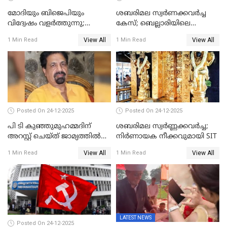
മോദിയും ബിജെപിയും
ശബരിമല സ്വര്‍ണക്കവര്‍ച്ച
വിദ്വേഷം വളർത്തുന്നു;
കേസ്; ബെല്ലാരിയിലെ
പ്രതിഷേധവിമായി
ജ്വല്ലറിയില്‍ പരിശോധന
View All
View All
1 Min Read
1 Min Read
കോൺഗ്രസ്
Posted On 24-12-2025
Posted On 24-12-2025
പി ടി കുഞ്ഞുമുഹമ്മദിന്
ശബരിമല സ്വര്‍ണ്ണക്കവര്‍ച്ച;
അറസ്റ്റ് ചെയ്ത് ജാമ്യത്തില്‍
നിർണായക നീക്കവുമായി SIT
വിട്ടു
View All
View All
1 Min Read
1 Min Read
LATEST NEWS
Posted On 24-12-2025