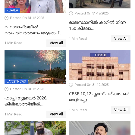
KERALA
Posted On 31-12-2025
Posted On 31-12-2025
രാജസ്ഥാനിൽ കാറിൽ നിന്ന്
മഹാരാഷ്ട്രയിൽ
150 കിലോ
മതപരിവർത്തനം ആരോപിച്ചു
സ്ഫോടകവസ്തുക്കൾ
View All
അറസ്റ്റിലായ മലയാളി
1 Min Read
പിടികൂടി
View All
1 Min Read
വൈദികനും ഭാര്യയ്ക്കും
ഉൾപ്പെടെ 11പേർക്കും ജാമ്യം
LATEST NEWS
Posted On 31-12-2025
Posted On 31-12-2025
CBSE 10,12 ക്ലാസ് പരീക്ഷകള്‍
ഹാപ്പി ന്യൂഇയർ 2026;
മാറ്റിവച്ചു
കിരിബാത്തിയിൽ
View All
പുതുവർഷമെത്തി
1 Min Read
View All
1 Min Read