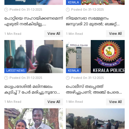
KERALA
Posted On 31-12-2025
Posted On 31-12-2025
പോറ്റിയെ സഹായിക്കണമെന്ന്
നിയമസഭാ സമ്മേളനം
എഴുതി നൽകിയില്ല,
ജനുവരി 20 മുതല്‍; ബജറ്റ്
ജനങ്ങളെ
അവതരണം അവസാനവാരം;
View All
View All
1 Min Read
1 Min Read
തെറ്റിദ്ധരിപ്പിക്കരുത്,
മന്ത്രിസഭാ
സാങ്കൽപ്പിക കഥകൾ
യോഗതീരുമാനങ്ങൾ
പ്രചരിപ്പിക്കുന്നുവെന്നും
കടകംപള്ളി സുരേന്ദ്രൻ
LATEST NEWS
KERALA
Posted On 31-12-2025
Posted On 31-12-2025
മധ്യപ്രദേശിൽ മലിനജലം
പൊലീസ് തലപ്പത്ത്
കുടിച്ച് 7 പേർ മരിച്ചു,നൂറോളം
അഴിച്ചുപണി; അഞ്ച് പേരെ
പേർ ഗുരുതരാവസ്ഥയിൽ
ഐജി റാങ്കിലേക്ക്
View All
View All
1 Min Read
1 Min Read
ഉയർത്തി,അജിതാ ബീഗം
ക്രൈംബ്രാഞ്ച് ഐജി,
എസ്.ശ്യാംസുന്ദർ
ഇന്റലിജൻസ് ഐജി