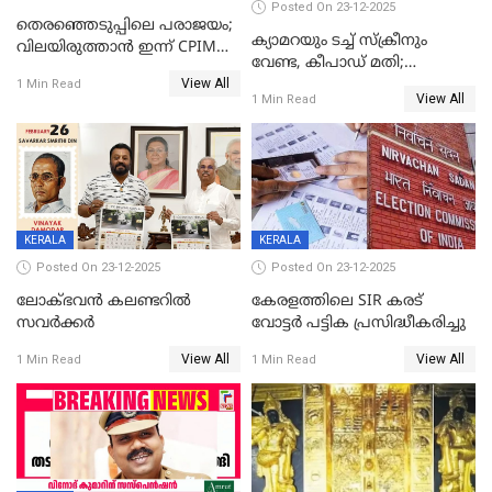
Posted On 23-12-2025
തെരഞ്ഞെടുപ്പിലെ പരാജയം;
ക്യാമറയും ടച്ച് സ്ക്രീനും
വിലയിരുത്താന്‍ ഇന്ന് CPIM
വേണ്ട, കീപാഡ് മതി;
യോഗം
View All
സ്ത്രീകൾക്ക് സ്മാർട്ട് ഫോൺ
1 Min Read
View All
1 Min Read
വിലക്കി രാജ്യത്തെ ഒരു
പഞ്ചായത്ത്
KERALA
KERALA
Posted On 23-12-2025
Posted On 23-12-2025
ലോക്ഭവൻ കലണ്ടറിൽ
കേരളത്തിലെ SIR കരട്
സവർക്കർ
വോട്ടര്‍ പട്ടിക പ്രസിദ്ധീകരിച്ചു
View All
View All
1 Min Read
1 Min Read