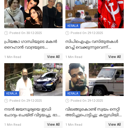
KERALA
Posted On 30-12-2025
Posted On 29-12-2025
പ്രിയങ്കാ ​ഗാന്ധിയുടെ മകൻ
സിപിഐഎം വസ്തുതകൾ
റൈഹാൻ വാദ്രയുടെ
മറച്ച് വെക്കുന്നുവെന്ന്
വിവാഹനിശ്ചയം
സിപിഐ, 'പത്മകുമാറിനെ
View All
View All
1 Min Read
1 Min Read
കഴിഞ്ഞതായി റിപ്പോർട്ട്
സംരക്ഷിച്ചത്
തിരിച്ചടിച്ചു',വെള്ളാപ്പള്ളിയെ
ന്യായീകരിക്കുന്നതിലും
CPIഎക്സിക്യൂട്ടീവിൽ
വിമർശനം
KERALA
KERALA
Posted On 29-12-2025
Posted On 29-12-2025
നടൻ ജയസൂര്യയെ ഇഡി
വിലങ്ങുകൊണ്ട് സ്വയം നെറ്റി
ചോദ്യം ചെയ്ത് വിട്ടയച്ചു, ഭാര്യ
അടിച്ചുപൊട്ടിച്ചു; കസ്റ്റഡിയിൽ
സരിതയുടെയും
എടുക്കുന്നതിനിടെ
View All
View All
1 Min Read
1 Min Read
മൊഴിയെടുത്തു
വധശ്രമക്കേസ് പ്രതി