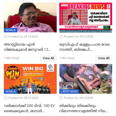
വിലങ്ങുമായി രക്ഷപ്പെട്ടു;
വ്യാപക തെരച്ചിൽ
KERALA
Posted On 29-12-2025
Posted On 29-12-2025
അറസ്റ്റിലായ എൻ
യുഡിഎഫ് കള്ളപ്രചാര വേല
വിജയകുമാർ ജനുവരി 12
നടത്തി, ബിജെപി
വരെ റിമാൻഡിൽ;
ഹിന്ദുവർഗീയത പ്രചരിപ്പിച്ചു,
View All
View All
1 Min Read
1 Min Read
ജാമ്യാപേക്ഷ ഈ മാസം 31ന്
ശബരിമല അത്ര
പരിഗണിക്കും
തിരിച്ചടിയായില്ല,സർക്കാരിനെക്കുറ
ജനങ്ങൾക്ക് മികച്ച
അഭിപ്രായം, എല്‍ഡിഎഫ്
അധികാരം നിലനിര്‍ത്തും,
ലോക്സഭ
തെരഞ്ഞെടുപ്പിനേക്കാൾ 17
KERALA
LATEST NEWS
ലക്ഷം വോട്ട് ലഭിച്ചു
Posted On 29-12-2025
Posted On 29-12-2025
വരിക്കാർക്ക് 200 ടിവി, 100 EV
തിക്കിലും തിരക്കിലും
ബൈക്കുകൾ, ബമ്പർ
വിമാനത്താവളത്തില്‍ നിലത്ത്